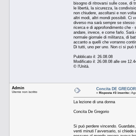
bisogno di ritrovarsi sulle cose, di 
le libertà, la sicurezza, la condivis
non chiudere, ascoltarsi e non volt
altri modi, altri mondi possibili. 
diverso ma sarà sempre se stesso com
ricerca e di approfondimento che - 
andare, invece, e come farlo. Sarà c
normale giornale di militanza, di bat
accanto a quelli che vorranno conti
Di tutti, uno per uno. Non ci si può 
Pubblicato il: 26.08.08
Modificato il: 26.08.08 alle ore 12
© l'Unità.
Admin
Concita DE GREGORIO
Utente non iscritto
«
Risposta #3 inserito::
Ago
La lezione di una donna
Concita De Gregorio
Si può perdere vincendo. Guardate, si
venti minuti l´avversario, si chie
nessuno al mondo ancora aveva trova