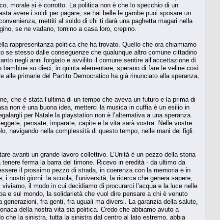
co, morale si è corrotto. La politica non è che lo specchio di un
basta avere i soldi per pagare, se hai belle le gambe puoi sposare un
 convenienza, mettiti al soldo di chi ti darà una paghetta magari nella
angino, se ne vadano, tornino a casa loro, crepino.
ella rappresentanza politica che ha trovato. Quello che ora chiamiamo
to se stesso dalle conseguenze che qualunque altro comune cittadino
nto negli anni forgiato e avvilito il comune sentire all’accettazione di
bambine su dieci, in quinta elementare, sperano di fare le veline così
re alle primarie del Partito Democratico ha già rinunciato alla speranza,
one, che è stata l’ultima di un tempo che aveva un futuro e la prima di
sa non è una buona idea, metterci la musica in cuffia è un esilio in
galargli per Natale la playstation non è l’alternativa a una speranza.
Leggete, pensate, imparate, capite e la vita sarà vostra. Nelle vostre
lo, navigando nella complessità di questo tempo, nelle mani dei figli.
are avanti un grande lavoro collettivo. L’Unità è un pezzo della storia
a tenere ferma la barra del timone. Ricevo in eredità - da ultimo da
ssere il prossimo pezzo di strada, in coerenza con la memoria e in
, i nostri giorni: la scuola, l’università, la ricerca che genera sapere,
i viviamo, il modo in cui decidiamo di procurarci l’acqua e la luce nelle
Europa e sul mondo, la solidarietà che vuol dire pensare a chi è venuto
generazioni, fra genti, fra uguali ma diversi. La garanzia della salute,
cronaca della nostra vita sia politica. Credo che abbiamo avuto a
che la sinistra, tutta la sinistra dal centro al lato estremo, abbia