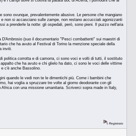
le) e i campi dove si coltiva la patata doc di Acerra, i pomodini che al
ariche sono ovunque, prevalentemente abusive. Le persone che mangiano
ini e non si accasciano sulle zampe, non restano accucciati agonizzanti
a prenderle la notte: gli ospedali, però, sono pieni. Il puzzo nell'aria
ea D'Ambrosio (suo il documentario "Pesci combattenti" sui maestri di
rio che ha avuto al Festival di Torino la menzione speciale della
inviti.
litica corrotta e di camorra, ci sono voci e volti di tutti, il sostituto
appalto che ha avuto e chi glielo ha dato, ci sono le voci delle vittime
ni e c'è anche Bassolino.
gini quando le vedi non te le dimentichi più. Come i bambini che
ismo, hai voglia a spruzzare tre volte al giorno deodorante con gli
n Africa con una missione umanitaria. Scriverci sopra made in Italy,
Registrato