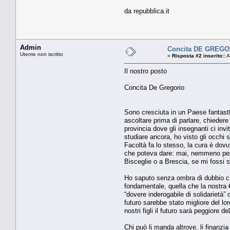
da repubblica.it
Admin
Concita DE GREGO
Utente non iscritto
«
Risposta #2 inserito::
A
Il nostro posto
Concita De Gregorio
Sono cresciuta in un Paese fantasti
ascoltare prima di parlare, chieder
provincia dove gli insegnanti ci invi
studiare ancora, ho visto gli occhi sb
Facoltà fa lo stesso, la cura è dovu
che poteva dare: mai, nemmeno per u
Bisceglie o a Brescia, se mi fossi
Ho saputo senza ombra di dubbio ch
fondamentale, quella che la nostra Cos
“dovere inderogabile di solidarietà
futuro sarebbe stato migliore del lo
nostri figli il futuro sarà peggiore 
Chi può li manda altrove, li finanzia