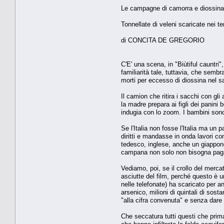
Le campagne di camorra e diossina 
Tonnellate di veleni scaricate nei te
di CONCITA DE GREGORIO
C'E' una scena, in "Biùtiful cauntri
familiarità tale, tuttavia, che semb
morti per eccesso di diossina nel sa
Il camion che ritira i sacchi con gl
la madre prepara ai figli dei panini 
indugia con lo zoom. I bambini sono
Se l'Italia non fosse l'Italia ma u
diritti e mandasse in onda lavori co
tedesco, inglese, anche un giappon
campana non solo non bisogna pagar
Vediamo, poi, se il crollo del merca
asciutte del film, perché questo è un
nelle telefonate) ha scaricato per an
arsenico, milioni di quintali di sos
"alla cifra convenuta" e senza dare 
Che seccatura tutti questi che prima