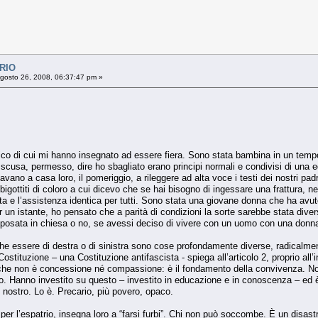
RIO
gosto 26, 2008, 06:37:47 pm »
co di cui mi hanno insegnato ad essere fiera. Sono stata bambina in un tempo 
e scusa, permesso, dire ho sbagliato erano principi normali e condivisi di una
tavano a casa loro, il pomeriggio, a rileggere ad alta voce i testi dei nostri pa
igottiti di coloro a cui dicevo che se hai bisogno di ingessare una frattura, nei 
ta e l’assistenza identica per tutti. Sono stata una giovane donna che ha avut
n istante, ho pensato che a parità di condizioni la sorte sarebbe stata dive
 sposata in chiesa o no, se avessi deciso di vivere con un uomo con una don
e essere di destra o di sinistra sono cose profondamente diverse, radicalmen
tituzione – una Costituzione antifascista - spiega all’articolo 2, proprio all’iniz
” che non è concessione né compassione: è il fondamento della convivenza. Non
ro. Hanno investito su questo – investito in educazione e in conoscenza – ed è 
del nostro. Lo è. Precario, più povero, opaco.
 per l’espatrio, insegna loro a “farsi furbi”. Chi non può soccombe. È un disastr