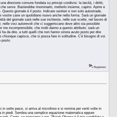
na direzione comune fondata su principi condivisi: la laicità, i diritti,
llo che serve. Basterebbe rinominarlo, metterlo insieme, capirsi. Aprire e
Questo giornale è il posto. Indicare sentieri e non solo autostrade,
lle vostre case un quotidiano nuovo anche nella forma. Sarà un giornale
ità del giornale sarà nelle sue inchieste, nelle sue scelte, nel lavoro di
nelle voci autorevoli che ci suggeriscano dove altro sia possibile
per me incomprensibile, che molti danno a questo attributo: sarà un
i ha da dire, a tutti quelli che non hanno sinora avuto posto per dire
 chiunque capisce, che si possa fare in solitudine. C’è bisogno di voi.
o posto.
Registrato
i in sette passi, si arriva al microfono e si nomina per venti volte in
sala in piedi. Sembra una semplice equazione matematica eppure
ni avanti. Cento, se pensiamo a noi. "Barak Obama è il mio candidato e