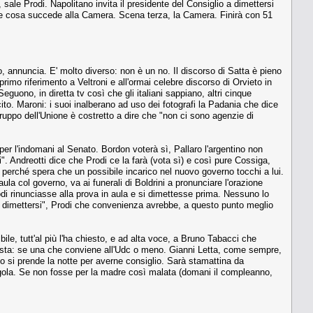
ale Prodi. Napolitano invita il presidente del Consiglio a dimettersi
dere cosa succede alla Camera. Scena terza, la Camera. Finirà con 51
o, annuncia. E' molto diverso: non è un no. Il discorso di Satta è pieno
primo riferimento a Veltroni e all'ormai celebre discorso di Orvieto in
guono, in diretta tv così che gli italiani sappiano, altri cinque
icito. Maroni: i suoi inalberano ad uso dei fotografi la Padania che dice
ogruppo dell'Unione è costretto a dire che "non ci sono agenzie di
per l'indomani al Senato. Bordon voterà sì, Pallaro l'argentino non
. Andreotti dice che Prodi ce la farà (vota sì) e così pure Cossiga,
he perché spera che un possibile incarico nel nuovo governo tocchi a lui.
ula col governo, va ai funerali di Boldrini a pronunciare l'orazione
i rinunciasse alla prova in aula e si dimettesse prima. Nessuno lo
le dimettersi", Prodi che convenienza avrebbe, a questo punto meglio
bile, tutt'al più l'ha chiesto, e ad alta voce, a Bruno Tabacci che
oposta: se una che conviene all'Udc o meno. Gianni Letta, come sempre,
lio si prende la notte per averne consiglio. Sarà stamattina da
ongola. Se non fosse per la madre così malata (domani il compleanno,