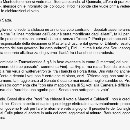
ontecitorio non si vede mai. Scena seconda: al Quirinale, all'ora di pranzo, s
o, riferisce chi è informato del colloquio. Prodi risponde che vuole prima ve
 le dichiarazioni di voto.
o Satta.
gilia non chiede la sfiducia né annuncia voto contrario: i deputati assenterann
 che "la linea moderata dell'Udeur è stata mortificata dagli alleati", fa lui per 
le prossime elezioni correrà da solo, senza i "piccoli". Prodi prende appunti. Se
l responsabile della decisione di Mastella di uscire dal governo: Diliberto, espl
limento del suo governo l'ha dato Veltroni"), Fini. Il clima è tale che Soru cap
contrario all'alleanza di governo. Ilarità fra i banchi di centrodestra.
minale in Transatlantico è già in fase avanzata la conta (il mercato) dei voti 
emore del suo passato", commenta Fini). La Svp sì ma resta "fuori dai blocchi"
o a "un virus di walterveltronite" tra i banchi di Forza Italia. Dini vota no anc
onta e riconta i voti non è certo che ci siano, anzi. D'Alema oggi non sarà in a
sumono: la maggioranza al Senato è quanto mai incerta meglio sarebbe se Prod
l ministro commenta che "con una maggioranza di 51 voti alla Camera è diffici
sserva che "sarebbe uno sgarbo per il Senato non sottoporsi al voto".
ndo. Bossi dice che Prodi "ha chiesto il voto a Maroni e Calderoli", non è credi
to di no. Casini aspetta di capire quale legge elettorale sia eventualmente pr
e: un governo Prodi per fare le riforme e voto a giugno. Il presidente del Consig
al Colle prima di andare in aula coi conti aggiornati al minuto. Berlusconi g
ria.