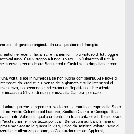
una crisi di governo originata da una questione di famiglia.
antichi e recenti, fra amici e fra nemici: il più vistoso di tutti oggi è
sottovalutato, Casini troppo a lungo isolato. Il più risentito di tutti è
nella casa a centrodestra Berlusconi e Casini se lo rimpallano come
er una volta: siete in numerosa se non buona compagnia. Alle nove di
errogati dai cronisti sul senso della giornata e sulle intenzioni di
venienza, no secondo le indicazioni di Napolitano il Presidente.
ver incassato 51 voti di maggioranza alla Camera: per dare
ce. Isolare qualche fotogramma: vediamo. La mattina il capo dello Stato
reotti ed Emilio Colombo col bastone, Scalfaro Ciampi e Cossiga, Rita
 mariti. Veltroni in quello di fronte, fra le autorità ospiti. Il discorso è
"acuta crisi" e "incertezza politica". Berlusconi sui banchi invia un
rossimo venturo lo guarda in viso, unico dei ministri voltato verso di
 governi e le alleanze passano, la Costituzione resta. Applausi,