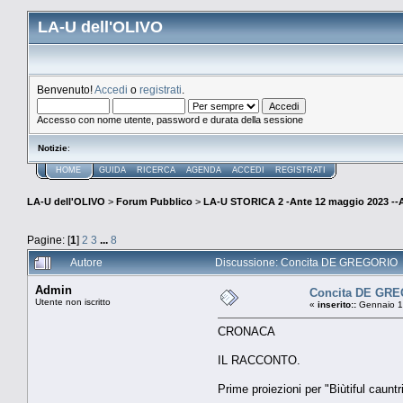
LA-U dell'OLIVO
Benvenuto!
Accedi
o
registrati
.
Accesso con nome utente, password e durata della sessione
Notizie
:
HOME
GUIDA
RICERCA
AGENDA
ACCEDI
REGISTRATI
LA-U dell'OLIVO
>
Forum Pubblico
>
LA-U STORICA 2 -Ante 12 maggio 2023 
Pagine: [
1
]
2
3
...
8
Autore
Discussione: Concita DE GREGORIO (
Admin
Concita DE GR
Utente non iscritto
«
inserito::
Gennaio 15
CRONACA
IL RACCONTO.
Prime proiezioni per "Biùtiful caun