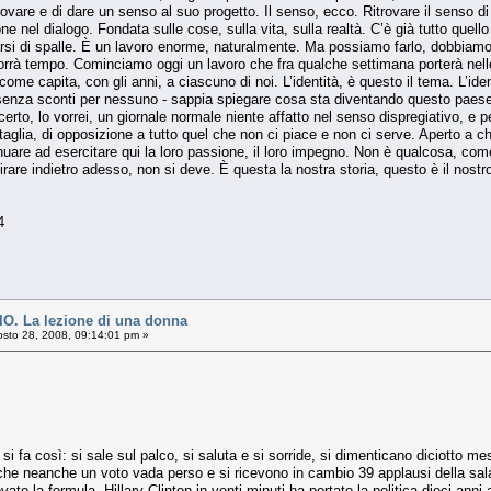
trovare e di dare un senso al suo progetto. Il senso, ecco. Ritrovare il senso di u
ione nel dialogo. Fondata sulle cose, sulla vita, sulla realtà. C’è già tutto que
arsi di spalle. È un lavoro enorme, naturalmente. Ma possiamo farlo, dobbiamo. 
Ci vorrà tempo. Cominciamo oggi un lavoro che fra qualche settimana porterà ne
e capita, con gli anni, a ciascuno di noi. L’identità, è questo il tema. L’ident
senza sconti per nessuno - sappia spiegare cosa sta diventando questo paese; 
erto, lo vorrei, un giornale normale niente affatto nel senso dispregiativo, e 
taglia, di opposizione a tutto quel che non ci piace e non ci serve. Aperto a ch
nuare ad esercitare qui la loro passione, il loro impegno. Non è qualcosa, come
tirare indietro adesso, non si deve. È questa la nostra storia, questo è il nostr
.44
. La lezione di una donna
sto 28, 2008, 09:14:01 pm »
 fa così: si sale sul palco, si saluta e si sorride, si dimenticano diciotto mes
de che neanche un voto vada perso e si ricevono in cambio 39 applausi della 
to la formula. Hillary Clinton in venti minuti ha portato la politica dieci an