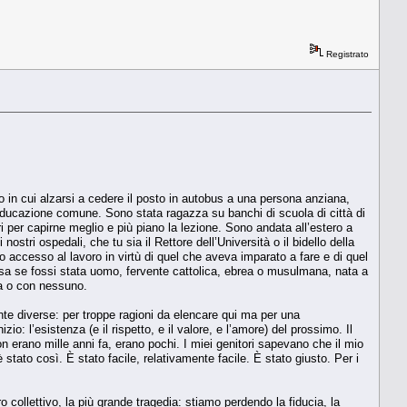
Registrato
in cui alzarsi a cedere il posto in autobus a una persona anziana,
 educazione comune. Sono stata ragazza su banchi di scuola di città di
dri per capirne meglio e più piano la lezione. Sono andata all’estero a
nostri ospedali, che tu sia il Rettore dell’Università o il bidello della
o accesso al lavoro in virtù di quel che aveva imparato a fare e di quel
rsa se fossi stata uomo, fervente cattolica, ebrea o musulmana, nata a
na o con nessuno.
te diverse: per troppe ragioni da elencare qui ma per una
io: l’esistenza (e il rispetto, e il valore, e l’amore) del prossimo. Il
 erano mille anni fa, erano pochi. I miei genitori sapevano che il mio
stato così. È stato facile, relativamente facile. È stato giusto. Per i
o collettivo, la più grande tragedia: stiamo perdendo la fiducia, la