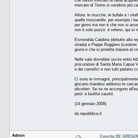
che hanno infiltrato la falda acquife
mercato di Torino si vendono più cari
Allora: le mucche, le bufale e i vi
quelle mozzarelle, per esempio i bam
per giorni ma non è che non si avvel
non è solo puzzo: è veleno, qui si 
Esmeralda Calabria (debutto alla re
strada) e Peppe Ruggiero (curatore 
giuria e che si proietta stasera al
Nelle sale dovrebbe uscire entro febb
procuratore di Santa Maria Capua Vet
e dei carnefici e non tutti parlano c
Ci sono le immagini, principalmente
giocano tirandosi addosso le carcasse
elicotteri. Se se ne accorgono all'
però: e biutiful cauntri.
(14 gennaio 2008)
da repubblica.it
Admin
Concita DE GREGO