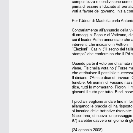
compostezza e condivisione come a M
prima di essere sfiduciato al Senat
voti a favore del governo, inizia con
Per l'Udeur di Mastella parla Antoni
Contrariamente all'annuncio della vi
di omaggi al Papa e al Vaticano, dice
cui il leader Pd ha annunciato che al
interventi che indicano in Veltroni i
"Elezioni". Casini ("il segno del fal
stampa" che confermino che il Pd sia 
Quando parte il voto per chiamata no
viene. Fisichella vota no ("Forse m
che attribuisce il possibile success
Il diniano D'Amico dice sì, invece. C
funebre. Gli uomini di Fassino rias
dice, tutti lo mormorano. Fioroni i
giocarsi il tutto per tutto. Bindi o
I prodiani vogliono andare fino in fo
allargando le braccia gli ha rispos
si incarica delle trattative riservat
Napolitano, di nuovo: un passaggio 
97) sarebbe davvero un giorno di glo
(24 gennaio 2008)