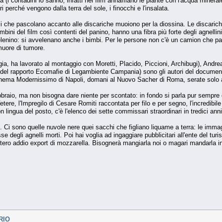
ra (i contadini lo sanno; infatti nel film annaffiano le piante con l'acqua minera
 perché vengono dalla terra del sole, i finocchi e l'insalata.
telli che pascolano accanto alle discariche muoiono per la diossina. Le disc
bini del film così contenti del panino, hanno una fibra più forte degli agnell
enino: si avvelenano anche i bimbi. Per le persone non c'è un camion che passi 
muore di tumore.
gia, ha lavorato al montaggio con Moretti, Placido, Piccioni, Archibugi), Andr
del rapporto Ecomafie di Legambiente Campania) sono gli autori del documenta
 cinema Modernissimo di Napoli, domani al Nuovo Sacher di Roma, serate solo a 
raio, ma non bisogna dare niente per scontato: in fondo si parla pur sempre di po
ere, l'Impregilo di Cesare Romiti raccontata per filo e per segno, l'incredibile 
on lingua del posto, c'è l'elenco dei sette commissari straordinari in tredici an
. Ci sono quelle nuvole nere quei sacchi che figliano liquame a terra: le imma
 degli agnelli morti. Poi hai voglia ad ingaggiare pubblicitari all'ente del tur
estero addio export di mozzarella. Bisognerà mangiarla noi o magari mandarla i
RIO