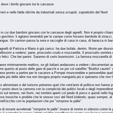
dove i bimbi giocano tra le carcasse
rreni e nelle falde idriche da industriali senza scrupoli, soprattutto del Nord
", in cui due bambini giocano con le carcasse degli agnelli. Non è proprio chiar
ra giochino: li agitano tenendoli per le zampe come fossero bambole di stracci, 
ngue. Un camion passa la sera e raccoglie di casa in casa, di baracca in baracca
i agnelli di Patrizia e Mario è già carico: ha due bufale, dentro. Morte per dio
bellissimi a vedersi: pane, prosciutto crudo e mozzarella. Il prosciutto sembra di
 felici. Che bei panini. Saranno di certo buonissimi. La famosa mozzarella d
n paese minimamente reattivo, se gli italiani andassero a vedere i documentar
me questo al posto delle gare di pacchi e se poi col satellite "Biutiful caunt
ese pronto a partire per le vacanze a Pompei rinuncerebbe e penserebbe quell
la più delle altre ma non bisogna proprio mangiarla più e speriamo che non f
to alimentare e del turismo potranno quel che vent'anni di politica non hanno 
 posto dove la camorra con la complicità dei politici locali e degli imprenditori
ni sul terreno, nei fiumi, nei tombini aperti col piede di porco e quindi nelle fo
tanze tossiche e proibite che le stesse voci del Nord (ridendo, quasi sempre, a
nell'occhio con le popolazioni che poi "rompono le palle".
 di essere avvelenati "rompono le palle" invece di morire in silenzio come le 