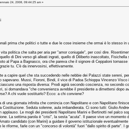
nnaio 24, 2008, 09:44:25 am »
i
sonali prima che politici o tutte e due le cose insieme che ormai è lo stesso in 
vita politica che salta per aria per "amor coniugale", per così dire. Risentimenti 
ello di Dini verso gli alleati ingrati, quello di Diliberto inascoltato, Fisichella 
oto al Papa a Bagnasco, ora che pareva che il signore di Ceppaloni tornasse 
 grazie tu. C'è da innervosirsi, effettivamente.
ite a capire quel che sta succedendo nelle nebbie dei Palazzi state sereni, p
lo sapevano. Mussi, Fioroni, Bindi, il vice di Padoa Schioppa Vincenzo Visco int
ciascuno una risposta diversa: Prodi agirà secondo coscienza, no secondo con
stri, si domandava "che convenienza avrebbe il presidente a dimettersi dopo a
orse? A chi vuole sostituirlo? Ecco: a chi conviene?
ca di una giornata infinita che comincia con Napolitano e con Napolitano finis
lla Costituzione. Seduta solenne, aula imbandierata. Ci sono tutti: Giulio And
 applauso. Le mogli dei presidenti Napolitano Marini e Bertinotti nel palco sopra i
ne. La settima parola è "crisi", la sesta "acuta". Il paese vive un momento di 
Amato candidato (con Marini) a guidare il governo istituzionale eventualmente p
 le riforme, farle con un "concorso di volontà" fuori "dallo spirito di parte". I