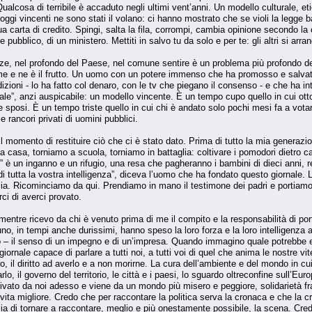
ualcosa di terribile è accaduto negli ultimi vent’anni. Un modello culturale, eti
ggi vincenti ne sono stati il volano: ci hanno mostrato che se violi la legge 
ua carta di credito. Spingi, salta la fila, corrompi, cambia opinione secondo la
 pubblico, di un ministero. Mettiti in salvo tu da solo e per te: gli altri si arr
nze, nel profondo del Paese, nel comune sentire è un problema più profondo d
ime e ne è il frutto. Un uomo con un potere immenso che ha promosso e salva
ioni - lo ha fatto col denaro, con le tv che piegano il consenso - e che ha inta
”, anzi auspicabile: un modello vincente. È un tempo cupo quello in cui otto 
e sposi. È un tempo triste quello in cui chi è andato solo pochi mesi fa a vota
 rancori privati di uomini pubblici.
il momento di restituire ciò che ci è stato dato. Prima di tutto la mia generazi
 casa, torniamo a scuola, torniamo in battaglia: coltivare i pomodori dietro ca
” è un inganno e un rifugio, una resa che pagheranno i bambini di dieci anni, re
i tutta la vostra intelligenza”, diceva l’uomo che ha fondato questo giornale. 
izia. Ricominciamo da qui. Prendiamo in mano il testimone dei padri e portiamo
ci di averci provato.
entre ricevo da chi è venuto prima di me il compito e la responsabilità di port
uno, in tempi anche durissimi, hanno speso la loro forza e la loro intelligenza 
 – il senso di un impegno e di un’impresa. Quando immagino quale potrebbe e
ornale capace di parlare a tutti noi, a tutti voi di quel che anima le nostre vite
o, il diritto ad averlo e a non morirne. La cura dell’ambiente e del mondo in cu
arlo, il governo del territorio, le città e i paesi, lo sguardo oltreconfine sull’
rivato da noi adesso e viene da un mondo più misero e peggiore, solidarietà fra 
a vita migliore. Credo che per raccontare la politica serva la cronaca e che la 
ia di tornare a raccontare, meglio e più onestamente possibile, la scena. Credo 