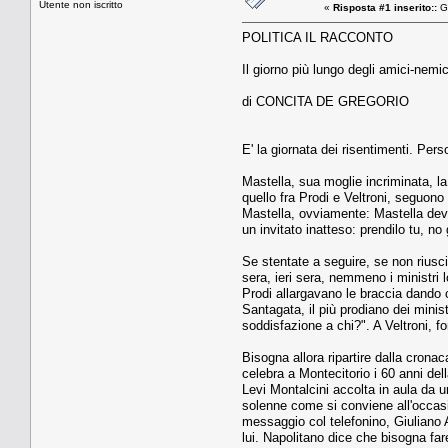
Utente non iscritto
«
Risposta #1 inserito::
Ge
POLITICA IL RACCONTO
Il giorno più lungo degli amici-nemic
di CONCITA DE GREGORIO
E' la giornata dei risentimenti. Per
Mastella, sua moglie incriminata, la 
quello fra Prodi e Veltroni, seguono qu
Mastella, ovviamente: Mastella dev
un invitato inatteso: prendilo tu, no
Se stentate a seguire, se non riusc
sera, ieri sera, nemmeno i ministri 
Prodi allargavano le braccia dando 
Santagata, il più prodiano dei mini
soddisfazione a chi?". A Veltroni, f
Bisogna allora ripartire dalla crona
celebra a Montecitorio i 60 anni de
Levi Montalcini accolta in aula da un
solenne come si conviene all'occasio
messaggio col telefonino, Giuliano 
lui. Napolitano dice che bisogna fare