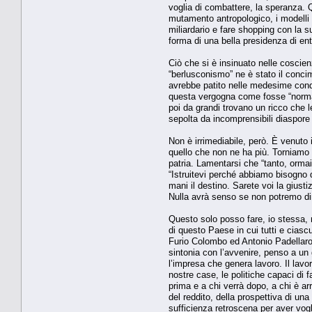
voglia di combattere, la speranza. Q
mutamento antropologico, i modelli o
miliardario e fare shopping con la s
forma di una bella presidenza di ente
Ciò che si è insinuato nelle coscie
“berlusconismo” ne è stato il conc
avrebbe patito nelle medesime condiz
questa vergogna come fosse “normale
poi da grandi trovano un ricco che l
sepolta da incomprensibili diaspore e
Non è irrimediabile, però. È venuto 
quello che non ne ha più. Torniamo a
patria. Lamentarsi che “tanto, ormai
“Istruitevi perché abbiamo bisogno d
mani il destino. Sarete voi la giust
Nulla avrà senso se non potremo dir
Questo solo posso fare, io stessa, m
di questo Paese in cui tutti e ciasc
Furio Colombo ed Antonio Padellaro
sintonia con l’avvenire, penso a un gi
l’impresa che genera lavoro. Il lavor
nostre case, le politiche capaci di f
prima e a chi verrà dopo, a chi è ar
del reddito, della prospettiva di un
sufficienza retroscena per aver vogl