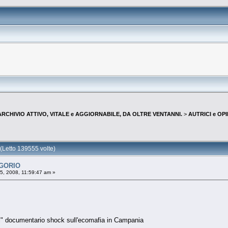
--ARCHIVIO ATTIVO, VITALE e AGGIORNABILE, DA OLTRE VENTANNI.
>
AUTRICI e OP
Letto 139555 volte)
EGORIO
, 2008, 11:59:47 am »
tri" documentario shock sull'ecomafia in Campania