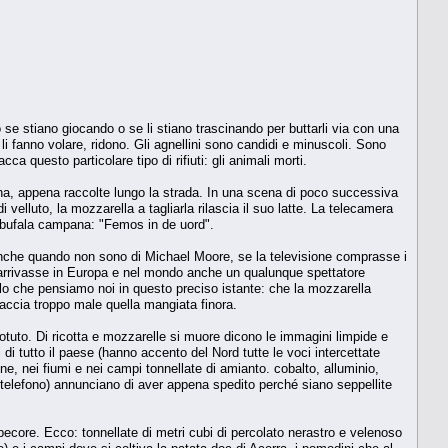
o se stiano giocando o se li stiano trascinando per buttarli via con una
li fanno volare, ridono. Gli agnellini sono candidi e minuscoli. Sono
 questo particolare tipo di rifiuti: gli animali morti.
ssina, appena raccolte lungo la strada. In una scena di poco successiva
 velluto, la mozzarella a tagliarla rilascia il suo latte. La telecamera
i bufala campana: "Femos in de uord".
i anche quando non sono di Michael Moore, se la televisione comprasse i
ri" arrivasse in Europa e nel mondo anche un qualunque spettatore
o che pensiamo noi in questo preciso istante: che la mozzarella
accia troppo male quella mangiata finora.
potuto. Di ricotta e mozzarelle si muore dicono le immagini limpide e
 di tutto il paese (hanno accento del Nord tutte le voci intercettate
gne, nei fiumi e nei campi tonnellate di amianto. cobalto, alluminio,
l telefono) annunciano di aver appena spedito perché siano seppellite
pecore. Ecco: tonnellate di metri cubi di percolato nerastro e velenoso