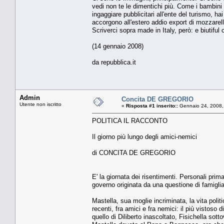
vedi non te le dimentichi più. Come i bambini 
ingaggiare pubblicitari all'ente del turismo, ha
accorgono all'estero addio export di mozzarel
Scriverci sopra made in Italy, però: e biutiful 
(14 gennaio 2008)
da repubblica.it
Admin
Concita DE GREGORIO
Utente non iscritto
«
Risposta #1 inserito::
Gennaio 24, 2008,
POLITICA IL RACCONTO
Il giorno più lungo degli amici-nemici
di CONCITA DE GREGORIO
E' la giornata dei risentimenti. Personali prim
governo originata da una questione di famiglia
Mastella, sua moglie incriminata, la vita polit
recenti, fra amici e fra nemici: il più vistoso di
quello di Diliberto inascoltato, Fisichella sott