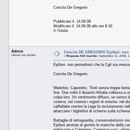
Concita De Gregorio
Pubblicato il: 14.09.08
Modificato il: 14.09.08 alle ore 8.16
© l'Unità.
Admin
Concita DE GREGORIO Epifani: non p
Utente non iscritto
«
Risposta #10 inserito::
Settembre 21, 2008, 1
Epifani: non permetterò che la Cgil sia messa
Concita De Gregorio
Waterloo. Caporetto. Titoli senza troppa fantasi
fine. Due volte il disastro Alitalia collassa a 
colpa loro. Un sentimento diffuso, un senso di
cinema, nel cinema i registi di sinistra: nel d
caffellatte mentre la Lega fa reclutamento nelle 
attaccano i bigliettini di scherno sulla schiena
Battaglie di retroguardia, conservatorismo miop
Epifani arrotola al gomito le maniche della ca
indirizzata a Colaninno. Comincia così: «Sign