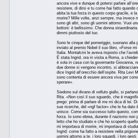
ancora vive e dunque di potersi parlare all’orec
resistere, di dirsi e tu come hai fatto quando
abita la tua forza in questo corpo gracile, e 
morire? Mille volte, anzi sempre, ma invece n
sono gli altri, sono gli uomini attorno. Vuoi un
bottoni: è bellissimo. Che donna straordinaria.
dimmi piuttosto del tuo.
Sono le cinque del pomeriggio, suonano alla 
inviato al premio Nobel il suo libro, «Forse m
Italia. Montalcini le aveva risposto che l’avre
È stata Ingrid, ora in visita a Roma, a chiede
è sola in casa con la governante Giovanna, no
due donne si vengono incontro, si abbraccian
dice Ingrid all’orecchio dell’ospite. Rita Levi
sono contenta di essere ancora viva per conos
sperare».
Siedono sul divano di velluto giallo, si parla
Rita. «Non così il suo sguardo, che è magnific
prego: prima di parlare di me mi dica di lei. 
sue ricerche, del «ngf factor» che le ha dato i
unisce. Come sia successo tutto questo, come 
forza. Io sono ebrea, durante il nazismo non 
letto che ho studiato e che ho scoperto quell
mi importava di morire, mi importava di stud
Ingrid: come ha fatto a resistere nella prigione
uomini attorno a te, i loro sguardi, i loro ges