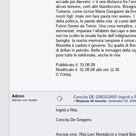
accade poi davvero: c´è una distanza fra l´esibi
alcuni temono, certi altri blandiscono. Bisog
Tuttavia, come scrive Maria Giorgianni da Aver
nostri figli: male non fare paura non avere». I
della politica, le parole della vita ­ al cuore d
Fulvio Sereni da Torino. Una cosa semplice, un
elementari, imparare l´alfabeto daccapo e dare
non ha scelto la strada facile dell´indignazion
famiglia: la nostra memoria tampone è ormai r
Mastella è caduto il governo. Su quella di Berlu
di dollari in petrolio. Belle le immagini della
pure tutte le telefonate, anche le mie.
Pubblicato il: 31.08.08
Modificato il: 31.08.08 alle ore 11.45
© l'Unità.
Admin
Concita DE GREGORIO Ingrid e R
Utente non iscritto
«
Risposta #6 inserito::
Settembre 03, 2008
Ingrid e Rita
Concita De Gregorio
Ancora vive. Rita Levi Montalcini e Ingrid Bet