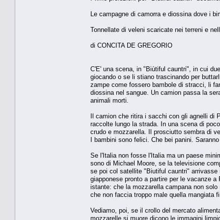
Le campagne di camorra e diossina dove i bim
Tonnellate di veleni scaricate nei terreni e nel
di CONCITA DE GREGORIO
C'E' una scena, in "Biùtiful cauntri", in cui d
giocando o se li stiano trascinando per buttarli
zampe come fossero bambole di stracci, li fan
diossina nel sangue. Un camion passa la sera e 
animali morti.
Il camion che ritira i sacchi con gli agnelli d
raccolte lungo la strada. In una scena di poco
crudo e mozzarella. Il prosciutto sembra di vel
I bambini sono felici. Che bei panini. Sarann
Se l'Italia non fosse l'Italia ma un paese mi
sono di Michael Moore, se la televisione comp
se poi col satellite "Biutiful cauntri" arriv
giapponese pronto a partire per le vacanze a
istante: che la mozzarella campana non solo 
che non faccia troppo male quella mangiata fi
Vediamo, poi, se il crollo del mercato aliment
mozzarelle si muore dicono le immagini limpid