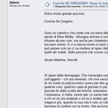
Admin
Concita DE GREGORIO. Dopo la rispos
Utente non iscritto
«
Risposta #12 inserito::
Settembre 28, 2008, 0
Dolce morte grande ipocrisia
Concita De Gregorio
Sono un cattolico che crede che sul tema della 
parole di Mina Welby: «Bisogna arrivare a una 
rifiutare alcune cure, ma anche per chiederle»
lasciarsi morire. E ci si lascia morire in tanti
può aiutare solo se ci sa mettere al riparo dal
quelli dei malati. Delle persone che vivono coi
Alvaro Malerba, Vercelli
Al riparo dalla demagogia. Che meraviglia sar
sull’oggetto – chi sta morendo, chi vive senza
di chi vuole un palcoscenico nuovo per dire gon
qualche voto, qualche copia di giornale in più. 
Ipocrita fin dalla scelta dei termini: eutanasia
L’eutanasia, in Italia, esiste già. Lo sanno bene
a chi se ne sta andando o se ne è andato già
reagisce più, quando la sua vita è solo un cal
lavorano al confine con la morte, che avvicina 