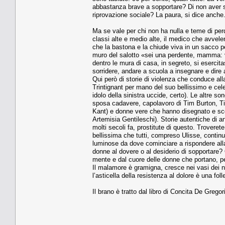
abbastanza brave a sopportare? Di non aver s
riprovazione sociale? La paura, si dice anche
Ma se vale per chi non ha nulla e teme di per
classi alte e medio alte, il medico che avvelen
che la bastona e la chiude viva in un sacco per 
muro del salotto «sei una perdente, mamma: 
dentro le mura di casa, in segreto, si esercita
sorridere, andare a scuola a insegnare e dire a
Qui però di storie di violenza che conduce all
Trintignant per mano del suo bellissimo e cel
idolo della sinistra uccide, certo). Le altre so
sposa cadavere, capolavoro di Tim Burton, Ti 
Kant) e donne vere che hanno disegnato e sco
Artemisia Gentileschi). Storie autentiche di 
molti secoli fa, prostitute di questo. Troveret
bellissima che tutti, compreso Ulisse, conti
luminose da dove cominciare a rispondere all
donne al dovere o al desiderio di sopportare
mente e dal cuore delle donne che portano, per
Il malamore è gramigna, cresce nei vasi dei no
l’asticella della resistenza al dolore è una fol
Il brano è tratto dal libro di Concita De Grego