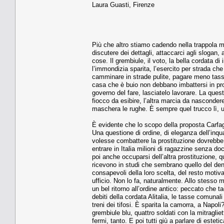
Laura Guasti, Firenze
Più che altro stiamo cadendo nella trappola mag
discutere dei dettagli, attaccarci agli slogan
cose. Il grembiule, il voto, la bella cordata d
l’immondizia sparita, l’esercito per strada che
camminare in strade pulite, pagare meno tasse
casa che è buio non debbano imbattersi in pros
governo del fare, lasciatelo lavorare. La quest
fiocco da esibire, l’altra marcia da nascondere.
maschera le rughe. È sempre quel trucco lì, un
È evidente che lo scopo della proposta Carfagn
Una questione di ordine, di eleganza dell’inq
volesse combattere la prostituzione dovrebbe 
entrare in Italia milioni di ragazzine senza do
poi anche occuparsi dell’altra prostituzione, q
ricevono in studi che sembrano quello del den
consapevoli della loro scelta, del resto motiva
ufficio. Non lo fa, naturalmente. Allo stesso 
un bel ritorno all’ordine antico: peccato che t
debiti della cordata Alitalia, le tasse comuna
treni dei tifosi. È sparita la camorra, a Napo
grembiule blu, quattro soldati con la mitraglie
fermi, tanto. E poi tutti giù a parlare di esteti