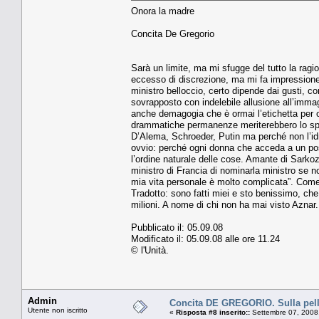
Onora la madre
Concita De Gregorio
Sarà un limite, ma mi sfugge del tutto la rag
eccesso di discrezione, ma mi fa impressione 
ministro belloccio, certo dipende dai gusti, c
sovrapposto con indelebile allusione all’imma
anche demagogia che è ormai l’etichetta per 
drammatiche permanenze meriterebbero lo spaz
D’Alema, Schroeder, Putin ma perché non l’idra
ovvio: perché ogni donna che acceda a un pos
l’ordine naturale delle cose. Amante di Sarkoz
ministro di Francia di nominarla ministro se no
mia vita personale è molto complicata”. Come 
Tradotto: sono fatti miei e sto benissimo, che
milioni. A nome di chi non ha mai visto Aznar
Pubblicato il: 05.09.08
Modificato il: 05.09.08 alle ore 11.24
© l'Unità.
Admin
Concita DE GREGORIO. Sulla pelle
Utente non iscritto
«
Risposta #8 inserito::
Settembre 07, 2008