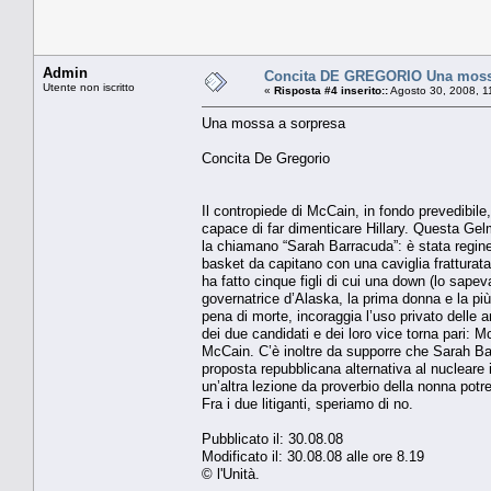
Admin
Concita DE GREGORIO Una moss
Utente non iscritto
«
Risposta #4 inserito::
Agosto 30, 2008, 1
Una mossa a sorpresa
Concita De Gregorio
Il contropiede di McCain, in fondo prevedibil
capace di far dimenticare Hillary. Questa Gelm
la chiamano “Sarah Barracuda”: è stata reginet
basket da capitano con una caviglia fratturat
ha fatto cinque figli di cui una down (lo sape
governatrice d’Alaska, la prima donna e la pi
pena di morte, incoraggia l’uso privato delle
dei due candidati e dei loro vice torna pari: 
McCain. C’è inoltre da supporre che Sarah Barr
proposta repubblicana alternativa al nucleare i
un’altra lezione da proverbio della nonna potr
Fra i due litiganti, speriamo di no.
Pubblicato il: 30.08.08
Modificato il: 30.08.08 alle ore 8.19
© l'Unità.