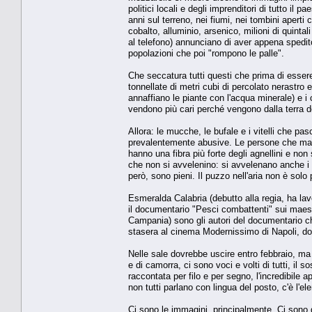
politici locali e degli imprenditori di tutto il
anni sul terreno, nei fiumi, nei tombini aperti 
cobalto, alluminio, arsenico, milioni di quinta
al telefono) annunciano di aver appena spedito
popolazioni che poi "rompono le palle".
Che seccatura tutti questi che prima di esser
tonnellate di metri cubi di percolato nerastro e
annaffiano le piante con l'acqua minerale) e i
vendono più cari perché vengono dalla terra del
Allora: le mucche, le bufale e i vitelli che p
prevalentemente abusive. Le persone che mang
hanno una fibra più forte degli agnellini e no
che non si avvelenino: si avvelenano anche i 
però, sono pieni. Il puzzo nell'aria non è solo
Esmeralda Calabria (debutto alla regia, ha la
il documentario "Pesci combattenti" sui maes
Campania) sono gli autori del documentario che
stasera al cinema Modernissimo di Napoli, do
Nelle sale dovrebbe uscire entro febbraio, ma 
e di camorra, ci sono voci e volti di tutti, il
raccontata per filo e per segno, l'incredibile a
non tutti parlano con lingua del posto, c'è l'e
Ci sono le immagini, principalmente. Ci sono 