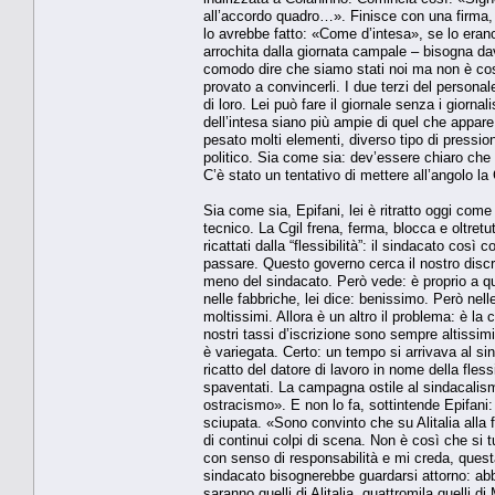
all’accordo quadro…». Finisce con una firma,
lo avrebbe fatto: «Come d’intesa», se lo eran
arrochita dalla giornata campale – bisogna dav
comodo dire che siamo stati noi ma non è così.
provato a convincerli. I due terzi del persona
di loro. Lei può fare il giornale senza i giorna
dell’intesa siano più ampie di quel che appar
pesato molti elementi, diverso tipo di pressioni
politico. Sia come sia: dev’essere chiaro che
C’è stato un tentativo di mettere all’angolo la
Sia come sia, Epifani, lei è ritratto oggi com
tecnico. La Cgil frena, ferma, blocca e oltretu
ricattati dalla “flessibilità”: il sindacato co
passare. Questo governo cerca il nostro discre
meno del sindacato. Però vede: è proprio a qu
nelle fabbriche, lei dice: benissimo. Però nel
moltissimi. Allora è un altro il problema: è la ce
nostri tassi d’iscrizione sono sempre altissimi,
è variegata. Certo: un tempo si arrivava al sin
ricatto del datore di lavoro in nome della fless
spaventati. La campagna ostile al sindacalismo
ostracismo». E non lo fa, sottintende Epifani: n
sciupata. «Sono convinto che su Alitalia alla 
di continui colpi di scena. Non è così che si 
con senso di responsabilità e mi creda, questa
sindacato bisognerebbe guardarsi attorno: abb
saranno quelli di Alitalia, quattromila quelli 