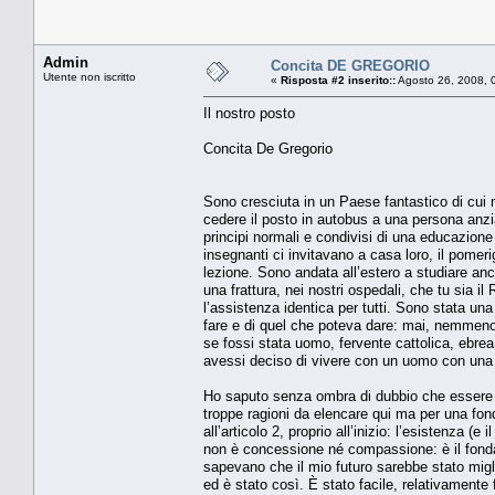
Admin
Concita DE GREGORIO
Utente non iscritto
«
Risposta #2 inserito::
Agosto 26, 2008, 
Il nostro posto
Concita De Gregorio
Sono cresciuta in un Paese fantastico di cui 
cedere il posto in autobus a una persona anzi
principi normali e condivisi di una educazione
insegnanti ci invitavano a casa loro, il pomerig
lezione. Sono andata all’estero a studiare anco
una frattura, nei nostri ospedali, che tu sia il 
l’assistenza identica per tutti. Sono stata u
fare e di quel che poteva dare: mai, nemmeno 
se fossi stata uomo, fervente cattolica, ebre
avessi deciso di vivere con un uomo con un
Ho saputo senza ombra di dubbio che essere d
troppe ragioni da elencare qui ma per una fon
all’articolo 2, proprio all’inizio: l’esistenza (e
non è concessione né compassione: è il fondam
sapevano che il mio futuro sarebbe stato migl
ed è stato così. È stato facile, relativamente fa