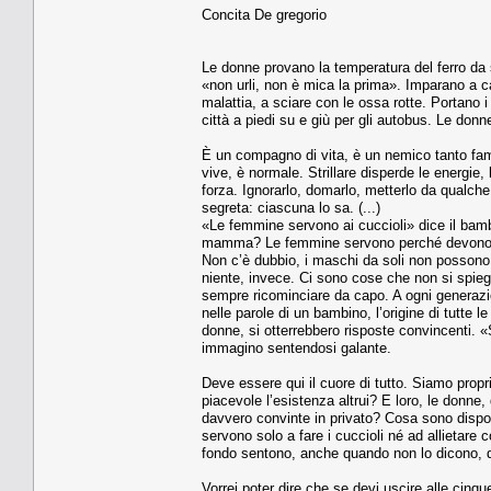
Concita De gregorio
Le donne provano la temperatura del ferro da 
«non urli, non è mica la prima». Imparano a
malattia, a sciare con le ossa rotte. Portano i 
città a piedi su e giù per gli autobus. Le don
È un compagno di vita, è un nemico tanto fami
vive, è normale. Strillare disperde le energie
forza. Ignorarlo, domarlo, metterlo da qualche
segreta: ciascuna lo sa. (...)
«Le femmine servono ai cuccioli» dice il bamb
mamma? Le femmine servono perché devono fare
Non c’è dubbio, i maschi da soli non possono.
niente, invece. Ci sono cose che non si spieg
sempre ricominciare da capo. A ogni generaz
nelle parole di un bambino, l’origine di tutte
donne, si otterrebbero risposte convincenti. «
immagino sentendosi galante.
Deve essere qui il cuore di tutto. Siamo propr
piacevole l’esistenza altrui? E loro, le donne,
davvero convinte in privato? Cosa sono dispost
servono solo a fare i cuccioli né ad allietare 
fondo sentono, anche quando non lo dicono, di
Vorrei poter dire che se devi uscire alle cinq