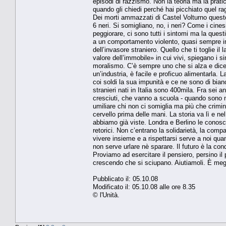
episodi di razzismo. Non la teoria ma la prati
quando gli chiedi perché hai picchiato quel r
Dei morti ammazzati di Castel Volturno questo 
6 neri. Si somigliano, no, i neri? Come i cines
peggiorare, ci sono tutti i sintomi ma la ques
a un comportamento violento, quasi sempre in
dell’invasore straniero. Quello che ti toglie il
valore dell’immobile» in cui vivi, spiegano i si
moralismo. C’è sempre uno che si alza e dice
un’industria, è facile e proficuo alimentarla. 
coi soldi la sua impunità e ce ne sono di bianchi 
stranieri nati in Italia sono 400mila. Fra sei
cresciuti, che vanno a scuola - quando sono mess
umiliare chi non ci somiglia ma più che crimin
cervello prima delle mani. La storia va lì e ne
abbiamo già viste. Londra e Berlino le conosc
retorici. Non c’entrano la solidarietà, la com
vivere insieme e a rispettarsi serve a noi qu
non serve urlare nè sparare. Il futuro è la co
Proviamo ad esercitare il pensiero, persino il
crescendo che si sciupano. Aiutiamoli. È megli
Pubblicato il: 05.10.08
Modificato il: 05.10.08 alle ore 8.35
© l'Unità.