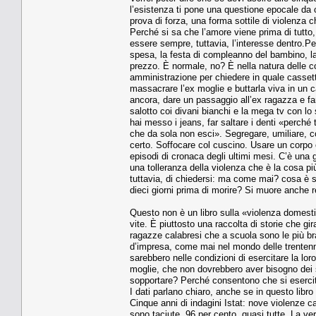
l’esistenza ti pone una questione epocale da cu
prova di forza, una forma sottile di violenza 
Perché si sa che l’amore viene prima di tutto,
essere sempre, tuttavia, l’interesse dentro.P
spesa, la festa di compleanno del bambino, l
prezzo. È normale, no? È nella natura delle co
amministrazione per chiedere in quale cassett
massacrare l’ex moglie e buttarla viva in un c
ancora, dare un passaggio all’ex ragazza e farl
salotto coi divani bianchi e la mega tv con lo
hai messo i jeans, far saltare i denti «perché
che da sola non esci». Segregare, umiliare, cos
certo. Soffocare col cuscino. Usare un corpo e 
episodi di cronaca degli ultimi mesi. C’è una g
una tolleranza della violenza che è la cosa pi
tuttavia, di chiedersi: ma come mai? cosa è 
dieci giorni prima di morire? Si muore anche r
Questo non è un libro sulla «violenza domestic
vite. È piuttosto una raccolta di storie che gi
ragazze calabresi che a scuola sono le più brav
d’impresa, come mai nel mondo delle trentenni
sarebbero nelle condizioni di esercitare la lo
moglie, che non dovrebbero aver bisogno dei 
sopportare? Perché consentono che si eserciti 
I dati parlano chiaro, anche se in questo libr
Cinque anni di indagini Istat: nove violenze c
sono taciute. 96 per cento, quasi tutte. La 