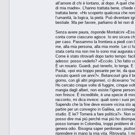
all’amore di chi è lontano, al dopo. A quel che 
di mia madre». L’hanno trattata bene, chiede
trattata bene. «Ho scoperto qualcosa che no
l’umanità, la logica, la pietà. Può diventare i
bestiale. Ma per favore, parliamo di lei non d
Senza avere paura, risponde Montalcini «Esser
conta come ciascuno agisce. Io ero sicura ch
per caso. Passammo la frontiera a piedi con 
me, alla mia persona, alla mia morte. Lei ci ha
stata certa ma non me lo sono mai augurata 
Come è stato ritrovarli dopo tanto tempo: facile
adesso: posso vederlo? «Eccolo. L’ho fatto coi 
È un rosario. Guardi, può tenerlo, lo tenga. E
Paola, «poi era troppo pesante per lei, da qua
vissuto questi sei anni?». Betancourt gira il br
giorno, con gli altri prigionieri, ci dicevamo
Ho cercato cinque volte di fuggire, cinque volt
mangia dagli alberi, non esiste l’igiene pers
non finisce. È incredibile, è una specie di m
racconto, mi dica invece: quali sono i suoi p
Sapendo che la fine deve essere vicina sto app
partire per un convegno in Galilea, un convegn
studio. E lei? Tornerà a fare politica?». Non
posso dire mai più perché mai più ho disimp
posso tornare in Colombia, troppi problemi di s
genera odio. Bisogna saper perdonare, piuttos
riprendere in mano la mia vita. Ritrovarla. I mie