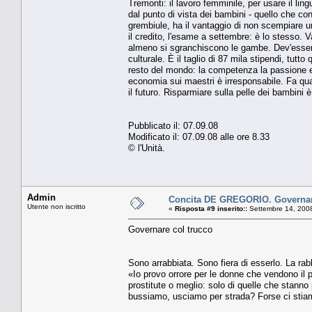
Tremonti: il lavoro femminile, per usare il li
dal punto di vista dei bambini - quello che con
grembiule, ha il vantaggio di non scempiare una
il credito, l'esame a settembre: è lo stesso. V
almeno si sgranchiscono le gambe. Dev'essere
culturale. È il taglio di 87 mila stipendi, tutt
resto del mondo: la competenza la passione e
economia sui maestri è irresponsabile. Fa qua
il futuro. Risparmiare sulla pelle dei bambini è
Pubblicato il: 07.09.08
Modificato il: 07.09.08 alle ore 8.33
© l'Unità.
Admin
Concita DE GREGORIO. Governar
Utente non iscritto
«
Risposta #9 inserito::
Settembre 14, 2008
Governare col trucco
Sono arrabbiata. Sono fiera di esserlo. La rabb
«Io provo orrore per le donne che vendono il 
prostitute o meglio: solo di quelle che stan
bussiamo, usciamo per strada? Forse ci stiam