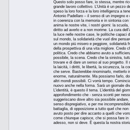
Questo solo posso fare, io stessa, mentre rice
grande lavoro collettivo. L’Unità è un pezzo d
speso la loro forza e la loro intelligenza a t
Antonio Padellaro – il senso di un impegno e
in coerenza con la memoria e in sintonia con l’
anima le nostre vite, i nostri giorni: la scuola
diritto ad averlo e a non morirne. La cura del
la luce nelle nostre case, le politiche capaci di
sul mondo, la solidarietà che vuol dire pensar
un mondo più misero e peggiore, solidarietà fra
della prospettiva di una vita migliore. Credo c
politica. Credo che abbiamo avuto a sufficien
possibile, la scena. Credo che la sinistra, tutt
trovare e di dare un senso al suo progetto. Il
la laicità, i diritti, le libertà, la sicurezza, l
che serve. Basterebbe rinominarlo, metterlo in
enorme, naturalmente. Ma possiamo farlo, dobb
altri mondi possibili. Ci vorrà tempo. Cominc
nuovo anche nella forma. Sarà un giornale di
L’identità, è questo il tema. L’identità del gior
approfondimento che - senza sconti per nessu
suggeriscano dove altro sia possibile andare, 
senso dispregiativo, e per me incomprensibile,
battaglia, di opposizione a tutto quel che non 
avuto posto per dire accanto a quelli che vorr
come chiunque capisce, che si possa fare in sol
adesso, non si deve. È questa la nostra storia