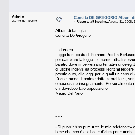
Admin
Concita DE GREGORIO Album di 
Utente non iscritto
«
Risposta #5 inserito::
Agosto 31, 2008, 
Album di famiglia
Concita De Gregorio
La Lettera
Leggo la risposta di Romano Prodi a Berlusconi
per cambiare la legge. Le norme attuali servono 
baratro dove imperversano tentativi di delegitti
di uscire indenni da processi legittimi legger
propria auto, alle leggi per le quali un capo di 
Di quel modo di andare dritto ai problemi, sen
e necessario insegnamento. Personalmente ne 
chi dovrebbe fare opposizione.
Mauro Del Nero
* * *
«Si pubblichino pure tutte le mie telefonate»
bene che non è così ed è d´altra parte anche v