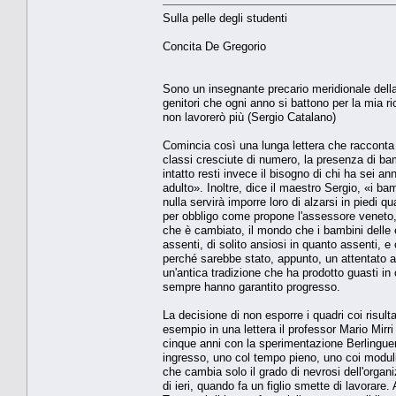
Sulla pelle degli studenti
Concita De Gregorio
Sono un insegnante precario meridionale della
genitori che ogni anno si battono per la mia 
non lavorerò più (Sergio Catalano)
Comincia così una lunga lettera che racconta 
classi cresciute di numero, la presenza di bam
intatto resti invece il bisogno di chi ha sei 
adulto». Inoltre, dice il maestro Sergio, «i ba
nulla servirà imporre loro di alzarsi in piedi q
per obbligo come propone l'assessore veneto, 
che è cambiato, il mondo che i bambini delle el
assenti, di solito ansiosi in quanto assenti, e
perché sarebbe stato, appunto, un attentato a
un'antica tradizione che ha prodotto guasti in
sempre hanno garantito progresso.
La decisione di non esporre i quadri coi risul
esempio in una lettera il professor Mario Mirri
cinque anni con la sperimentazione Berlinguer, 
ingresso, uno col tempo pieno, uno coi moduli
che cambia solo il grado di nevrosi dell'organ
di ieri, quando fa un figlio smette di lavorare.