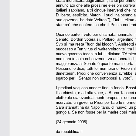
stata mortificata dagli alleati", fa lui per prim
annunciato che alle prossime elezioni correrà 
italiani sappiano, altri cinque interventi che i
Diliberto, esplicito. Maroni: i suoi inalberano 
suo governo l'ha dato Veltroni"), Fini. Il cli
stampa" che confermino che il Pd sia contrario 
Quando parte il voto per chiamata nominale in 
Senato. Bordon voterà sì, Pallaro l'argentino
Svp sì ma resta "fuori dai blocchi". Andreotti 
successo a "un virus di walterveltronite" tra i
nuovo governo tocchi a lui. Il diniano D'Amico
non sarà in aula col governo, va ai funerali di
maggioranza al Senato è quanto mai incerta me
Nessuno lo dice, tutti lo mormorano. Fioroni 
dimettersi", Prodi che convenienza avrebbe, a
sgarbo per il Senato non sottoporsi al voto".
I prodiani vogliono andare fino in fondo. Bossi 
l'ha chiesto, e ad alta voce, a Bruno Tabacci 
elettorale sia eventualmente proposta: se una
riservate: un governo Prodi per fare le riforme
Sarà stamattina da Napolitano, di nuovo: un pa
gongola. Se non fosse per la madre così mala
(24 gennaio 2008)
da repubblica.it