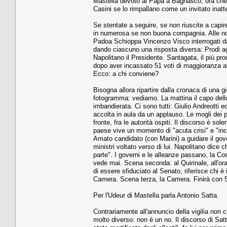
Mastella devoto al Papa a Bagnasco, ora che 
Casini se lo rimpallano come un invitato inatte
Se stentate a seguire, se non riuscite a capir
in numerosa se non buona compagnia. Alle nove
Padoa Schioppa Vincenzo Visco interrogati dai 
dando ciascuno una risposta diversa: Prodi a
Napolitano il Presidente. Santagata, il più pr
dopo aver incassato 51 voti di maggioranza all
Ecco: a chi conviene?
Bisogna allora ripartire dalla cronaca di una 
fotogramma: vediamo. La mattina il capo dello
imbandierata. Ci sono tutti: Giulio Andreotti
accolta in aula da un applauso. Le mogli dei pre
fronte, fra le autorità ospiti. Il discorso è so
paese vive un momento di "acuta crisi" e "inc
Amato candidato (con Marini) a guidare il gov
ministri voltato verso di lui. Napolitano dice c
parte". I governi e le alleanze passano, la C
vede mai. Scena seconda: al Quirinale, all'ora 
di essere sfiduciato al Senato, riferisce chi 
Camera. Scena terza, la Camera. Finirà con 51 
Per l'Udeur di Mastella parla Antonio Satta.
Contrariamente all'annuncio della vigilia non 
molto diverso: non è un no. Il discorso di Sat