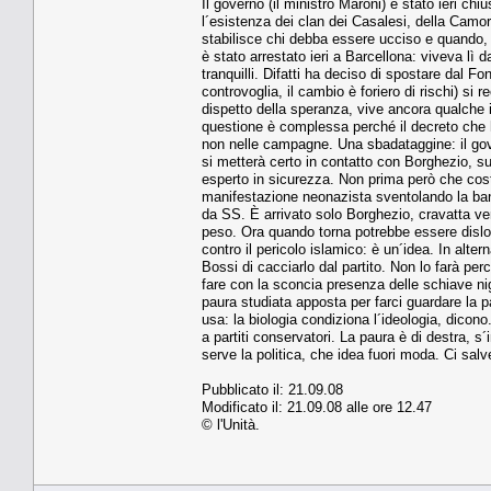
Il governo (il ministro Maroni) è stato ieri chiu
l´esistenza dei clan dei Casalesi, della Camorr
stabilisce chi debba essere ucciso e quando, s
è stato arrestato ieri a Barcellona: viveva l
tranquilli. Difatti ha deciso di spostare dal 
controvoglia, il cambio è foriero di rischi) si 
dispetto della speranza, vive ancora qualche
questione è complessa perché il decreto che ha
non nelle campagne. Una sbadataggine: il gov
si metterà certo in contatto con Borghezio, s
esperto in sicurezza. Non prima però che costu
manifestazione neonazista sventolando la band
da SS. È arrivato solo Borghezio, cravatta ver
peso. Ora quando torna potrebbe essere disloca
contro il pericolo islamico: è un´idea. In alt
Bossi di cacciarlo dal partito. Non lo farà pe
fare con la sconcia presenza delle schiave nig
paura studiata apposta per farci guardare la pa
usa: la biologia condiziona l´ideologia, dicono
a partiti conservatori. La paura è di destra, s´i
serve la politica, che idea fuori moda. Ci salv
Pubblicato il: 21.09.08
Modificato il: 21.09.08 alle ore 12.47
© l'Unità.