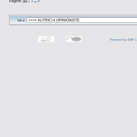
Pagine: [
1
]
2
3
...
8
Vai a:
Powered by SMF 1