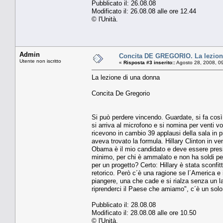
Pubblicato il: 26.08.08
Modificato il: 26.08.08 alle ore 12.44
© l'Unità.
Admin
Concita DE GREGORIO. La lezion
Utente non iscritto
«
Risposta #3 inserito::
Agosto 28, 2008, 0
La lezione di una donna
Concita De Gregorio
Si può perdere vincendo. Guardate, si fa così: 
si arriva al microfono e si nomina per venti v
ricevono in cambio 39 applausi della sala i
aveva trovato la formula. Hillary Clinton in ve
Obama è il mio candidato e deve essere presid
minimo, per chi è ammalato e non ha soldi per 
per un progetto? Certo: Hillary è stata sconfi
retorico. Però c´è una ragione se l´America e
piangere, una che cade e si rialza senza un la
riprenderci il Paese che amiamo", c´è un solo
Pubblicato il: 28.08.08
Modificato il: 28.08.08 alle ore 10.50
© l'Unità.