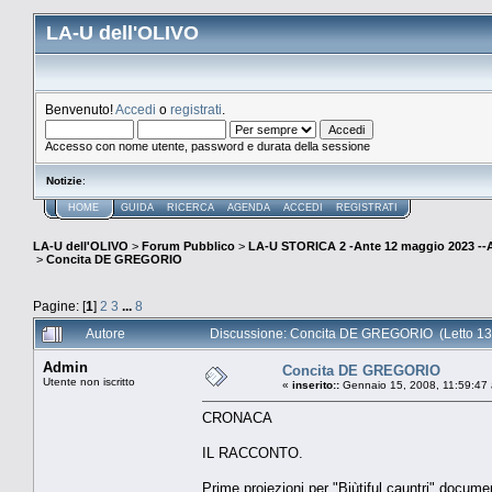
LA-U dell'OLIVO
Benvenuto!
Accedi
o
registrati
.
Accesso con nome utente, password e durata della sessione
Notizie
:
HOME
GUIDA
RICERCA
AGENDA
ACCEDI
REGISTRATI
LA-U dell'OLIVO
>
Forum Pubblico
>
LA-U STORICA 2 -Ante 12 maggio 2023 
>
Concita DE GREGORIO
Pagine: [
1
]
2
3
...
8
Autore
Discussione: Concita DE GREGORIO (Letto 13
Admin
Concita DE GREGORIO
Utente non iscritto
«
inserito::
Gennaio 15, 2008, 11:59:47
CRONACA
IL RACCONTO.
Prime proiezioni per "Biùtiful cauntri" docum