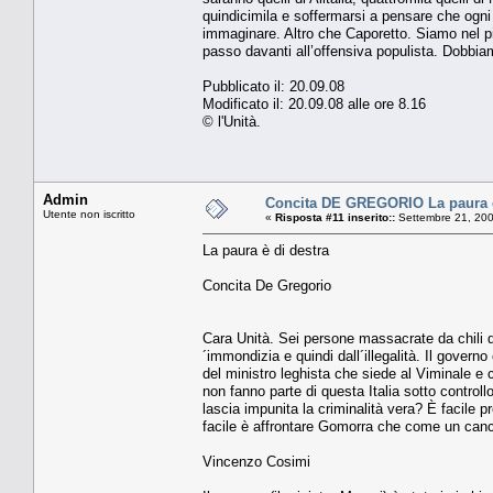
quindicimila e soffermarsi a pensare che ogni
immaginare. Altro che Caporetto. Siamo nel pi
passo davanti all’offensiva populista. Dobbia
Pubblicato il: 20.09.08
Modificato il: 20.09.08 alle ore 8.16
© l'Unità.
Admin
Concita DE GREGORIO La paura è
Utente non iscritto
«
Risposta #11 inserito::
Settembre 21, 200
La paura è di destra
Concita De Gregorio
Cara Unità. Sei persone massacrate da chili d
´immondizia e quindi dall´illegalità. Il govern
del ministro leghista che siede al Viminale e c
non fanno parte di questa Italia sotto control
lascia impunita la criminalità vera? È facil
facile è affrontare Gomorra che come un cancr
Vincenzo Cosimi