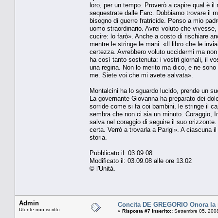
loro, per un tempo. Proverò a capire qual è i
sequestrate dalle Farc. Dobbiamo trovare il mo
bisogno di guerre fratricide. Penso a mio pa
uomo straordinario. Avrei voluto che vivesse, 
cucire: lo farò». Anche a costo di rischiare 
mentre le stringe le mani. «Il libro che le inv
certezza. Avrebbero voluto uccidermi ma non ci
ha così tanto sostenuta: i vostri giornali, il 
una regina. Non lo merito ma dico, e ne sono 
me. Siete voi che mi avete salvata».
Montalcini ha lo sguardo lucido, prende un suo 
La governante Giovanna ha preparato dei dolce
sorride come si fa coi bambini, le stringe il c
sembra che non ci sia un minuto. Coraggio, In
salva nel coraggio di seguire il suo orizzonte
certa. Verrò a trovarla a Parigi». A ciascuna i
storia.
Pubblicato il: 03.09.08
Modificato il: 03.09.08 alle ore 13.02
© l'Unità.
Admin
Concita DE GREGORIO Onora la
Utente non iscritto
«
Risposta #7 inserito::
Settembre 05, 2008