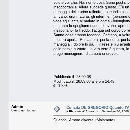
volete voi che. No, non è così. Sono pochi, p
insopportabile. Allora succede questo. C’è un 
drenaggio delle urine rallenta, cose indicibili 
arrivano, una mattina, gli infermieri (persone 
voce squillante al malato in coma «buongior
e intanto lo spogliano nudo, lo lavano, aprono
insaponano, fa freddo, l’acqua sul corpo corre
Sanno cosa stanno facendo. Cantano, a volte. N
finestra aperta. Poi la sera, poi la notte, poi
maneggia il dolore lo sa. Il Paese è più avanti 
delle parole a vuoto. La vita vera è questa, la
prego monsignore, dica pure onorevole.
Pubblicato il: 28.09.08
Modificato il: 28.09.08 alle ore 14.49
© l'Unità.
Admin
Concita DE GREGORIO Quando l'A
Utente non iscritto
«
Risposta #13 inserito::
Settembre 30, 2008,
Quando l'Amore diventa «Malamore»