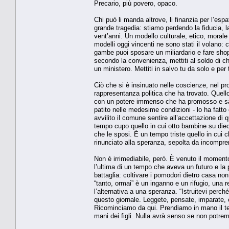
Precario, più povero, opaco.
Chi può li manda altrove, li finanzia per l’espa
grande tragedia: stiamo perdendo la fiducia, l
vent’anni. Un modello culturale, etico, morale
modelli oggi vincenti ne sono stati il volano: 
gambe puoi sposare un miliardario e fare shopp
secondo la convenienza, mettiti al soldo di ch
un ministero. Mettiti in salvo tu da solo e per 
Ciò che si è insinuato nelle coscienze, nel p
rappresentanza politica che ha trovato. Quell
con un potere immenso che ha promosso e sa
patito nelle medesime condizioni - lo ha fatto 
avvilito il comune sentire all’accettazione d
tempo cupo quello in cui otto bambine su dieci
che le sposi. È un tempo triste quello in cui 
rinunciato alla speranza, sepolta da incomprens
Non è irrimediabile, però. È venuto il momento 
l’ultima di un tempo che aveva un futuro e la
battaglia: coltivare i pomodori dietro casa non
“tanto, ormai” è un inganno e un rifugio, una r
l’alternativa a una speranza. “Istruitevi perc
questo giornale. Leggete, pensate, imparate, ca
Ricominciamo da qui. Prendiamo in mano il te
mani dei figli. Nulla avrà senso se non potremo