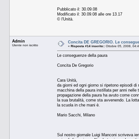
Pubblicato il: 30.09.08
Modificato il: 30.09.08 alle ore 13.17
© l'Unità.
Admin
Concita DE GREGORIO. Le conseguenze
Utente non iscritto
«
Risposta #14 inserito::
Ottobre 05, 2008, 04:
Le conseguenze della paura
Concita De Gregorio
Cara Unità,
da giorni ed ogni giorno si ripetono episodi di
macchina della paura instillata per anni nelle t
propagazione della paura ha avuto come conni
la sua brutalità, come sta avvenendo. La lot
la scuola in che mani è.
Mario Sacchi, Milano
Sul nostro giornale Luigi Manconi scriveva ier