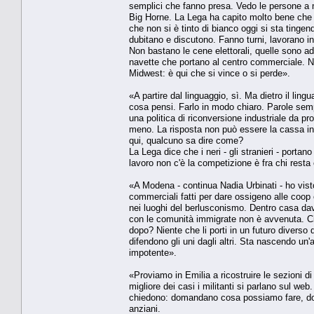
semplici che fanno presa. Vedo le persone a me
Big Horne. La Lega ha capito molto bene che è
che non si è tinto di bianco oggi si sta tingen
dubitano e discutono. Fanno turni, lavorano 
Non bastano le cene elettorali, quelle sono ad u
navette che portano al centro commerciale. Nei 
Midwest: è qui che si vince o si perde».
«A partire dal linguaggio, sì. Ma dietro il lin
cosa pensi. Farlo in modo chiaro. Parole sempli
una politica di riconversione industriale da 
meno. La risposta non può essere la cassa int
qui, qualcuno sa dire come?
La Lega dice che i neri - gli stranieri - portan
lavoro non c'è la competizione è fra chi rest
«A Modena - continua Nadia Urbinati - ho vist
commerciali fatti per dare ossigeno alle coop e
nei luoghi del berlusconismo. Dentro casa dav
con le comunità immigrate non è avvenuta. Ci
dopo? Niente che li porti in un futuro diverso d
difendono gli uni dagli altri. Sta nascendo un
impotente».
«Proviamo in Emilia a ricostruire le sezioni di 
migliore dei casi i militanti si parlano sul we
chiedono: domandano cosa possiamo fare, dove
anziani.