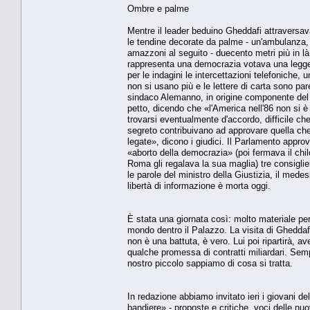
Ombre e palme
Mentre il leader beduino Gheddafi attraversav
le tendine decorate da palme - un'ambulanza, tr
amazzoni al seguito - duecento metri più in là,
rappresenta una democrazia votava una legge v
per le indagini le intercettazioni telefoniche, u
non si usano più e le lettere di carta sono pare
sindaco Alemanno, in origine componente del m
petto, dicendo che «l'America nell'86 non si 
trovarsi eventualmente d'accordo, difficile che
segreto contribuivano ad approvare quella ch
legate», dicono i giudici. Il Parlamento approva
«aborto della democrazia» (poi fermava il chil
Roma gli regalava la sua maglia) tre consiglie
le parole del ministro della Giustizia, il medes
libertà di informazione è morta oggi.
È stata una giornata così: molto materiale per i
mondo dentro il Palazzo. La visita di Gheddafi
non è una battuta, è vero. Lui poi ripartirà, 
qualche promessa di contratti miliardari. Sempr
nostro piccolo sappiamo di cosa si tratta.
In redazione abbiamo invitato ieri i giovani de
bandiere» - proposte e critiche, voci delle 