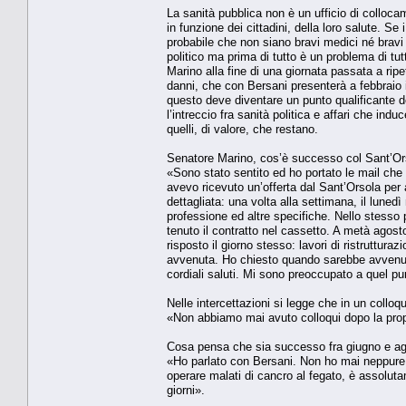
La sanità pubblica non è un ufficio di collocam
in funzione dei cittadini, della loro salute. Se
probabile che non siano bravi medici né bravi 
politico ma prima di tutto è un problema di tu
Marino alla fine di una giornata passata a rip
danni, che con Bersani presenterà a febbraio il 
questo deve diventare un punto qualificante d
l’intreccio fra sanità politica e affari che indu
quelli, di valore, che restano.
Senatore Marino, cos’è successo col Sant’Ors
«Sono stato sentito ed ho portato le mail che 
avevo ricevuto un’offerta dal Sant’Orsola per
dettagliata: una volta alla settimana, il lune
professione ed altre specifiche. Nello stesso 
tenuto il contratto nel cassetto. A metà agosto
risposto il giorno stesso: lavori di ristruttura
avvenuta. Ho chiesto quando sarebbe avvenuta 
cordiali saluti. Mi sono preoccupato a quel pun
Nelle intercettazioni si legge che in un colloqui
«Non abbiamo mai avuto colloqui dopo la propo
Cosa pensa che sia successo fra giugno e a
«Ho parlato con Bersani. Non ho mai neppure
operare malati di cancro al fegato, è assolut
giorni».