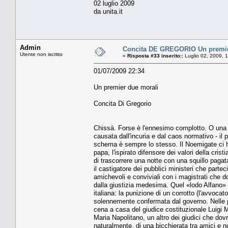
02 luglio 2009
da unita.it
Admin
Concita DE GREGORIO Un premie
Utente non iscritto
«
Risposta #33 inserito::
Luglio 02, 2009, 
01/07/2009 22:34
Un premier due morali
Concita Di Gregorio
Chissà. Forse è l'ennesimo complotto. O una 
causata dall'incuria e dal caos normativo - il
schema è sempre lo stesso. Il Noemigate ci ha
papa, l'ispirato difensore dei valori della cr
di trascorrere una notte con una squillo pagat
il castigatore dei pubblici ministeri che partecip
amichevoli e conviviali con i magistrati che d
dalla giustizia medesima. Quel «lodo Alfano» che
italiana: la punizione di un corrotto (l'avvocat
solennemente confermata dal governo. Nelle p
cena a casa del giudice costituzionale Luigi M
Maria Napolitano, un altro dei giudici che dov
naturalmente, di una bicchierata tra amici e n