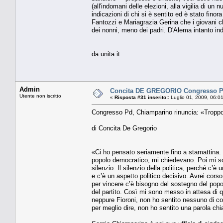
(all'indomani delle elezioni, alla vigilia di un
indicazioni di chi si è sentito ed è stato fin
Fantozzi e Mariagrazia Gerina che i giovani c
dei nonni, meno dei padri. D'Alema intanto indi
da unita.it
Admin
Concita DE GREGORIO Congresso Pd
Utente non iscritto
«
Risposta #31 inserito::
Luglio 01, 2009, 06:0
Congresso Pd, Chiamparino rinuncia: «Tropp
di Concita De Gregorio
«Ci ho pensato seriamente fino a stamattina. 
popolo democratico, mi chiedevano. Poi mi so
silenzio. Il silenzio della politica, perché c
e c’è un aspetto politico decisivo. Avrei cors
per vincere c’è bisogno del sostegno del pop
del partito. Così mi sono messo in attesa di q
neppure Fioroni, non ho sentito nessuno di co
per meglio dire, non ho sentito una parola ch