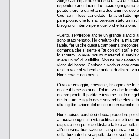
Sergio Chiamparino è nel suo ufficio di sind
rispondere ai cittadini. Lo faccio ogni giorn
potuto tirare la carretta ma due anni no, due a
Così se mi fossi candidato - lo avrei fatto, r
pare proprio che lo sia. Sarebbe stato un ris
bisogno di interrompere quello che funziona.
«Certo, servirebbe anche un grande slancio al
sono stato tentato. Ho creduto che la mia c
fatale, far uscire questa campagna precongressu
domanda che si sente è “tu con chi stai” e non
lo scontro. Io avrei potuto mettermi al servizi
avere un po’ di visibilità. Non ne ho davvero 
viene dal basso. Capisco e vedo quanto grand
replica vecchi schemi e antichi dualismi. Ma 
Non serve e non basta.
Ci vuole coraggio, coesione, bisogna che le 
qual è il bene comune, l’obiettivo che lo rea
ancora pronti. Il partito è insieme fluido e ri
di struttura, è rigido dove servirebbe elastici
alla legittimazione del duello e non sarebbe s
Non capisco perché si debba procedere per eli
affacciano oggi alla vita politica e molti dei
dispiace non poter soddisfare la loro aspetta
all’ennesima frustrazione. La speranza è un s
sulla forza di chi si aspetta da noi scelte chi