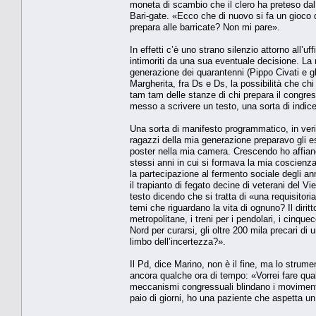
moneta di scambio che il clero ha preteso dal
Bari-gate. «Ecco che di nuovo si fa un gioco di
prepara alle barricate? Non mi pare».
In effetti c’è uno strano silenzio attorno all’u
intimoriti da una sua eventuale decisione. La no
generazione dei quarantenni (Pippo Civati e gl
Margherita, fra Ds e Ds, la possibilità che c
tam tam delle stanze di chi prepara il congres
messo a scrivere un testo, una sorta di indice
Una sorta di manifesto programmatico, in verità.
ragazzi della mia generazione preparavo gli 
poster nella mia camera. Crescendo ho affiancat
stessi anni in cui si formava la mia coscienz
la partecipazione al fermento sociale degli a
il trapianto di fegato decine di veterani del V
testo dicendo che si tratta di «una requisitor
temi che riguardano la vita di ognuno? Il diritto
metropolitane, i treni per i pendolari, i cinqu
Nord per curarsi, gli oltre 200 mila precari d
limbo dell’incertezza?».
Il Pd, dice Marino, non è il fine, ma lo strume
ancora qualche ora di tempo: «Vorrei fare qualco
meccanismi congressuali blindano i movimenti 
paio di giorni, ho una paziente che aspetta un