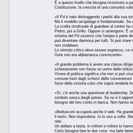
È a questo livello che bisogna ricostruire a part
Costituzione, la crescita di una comunità soli
«Il Pd è nato distruggendo i partiti alla sua si
Ma il modello arcipelago è fondamentale. Se non 
La scelta strutturale di guardare al centro ha
Pietro, poi a Grillo. Oppure si astengono. È una
sinistra del Pd osservo che l'utopia è parte de
può diventare dannosa per tutti. Si può stare
non snobbare.
Lo stimolo critico deve essere espresso, ce n'
Gore non era abbastanza convincente».
«Il grande problema è avere una classe dirige
schieramento non fosse un uomo delle istituzio
Vivere di politica significa che non si può viv
comune fuori dagli schemi delle convenienze
forze della sinistra colui che saprà renderla 
«Sì, c'è anche una questione di leadership. D
simbolo senza dargli potere. Se no è il rapporto
bisogno del loro conto in banca. Non hanno 
«Berlusconi occuperà anche il web. Ha grande i
il resto. Non rispondono. Io lo uso a volte. 
rete.
Un dollaro a testa, in milioni e milioni lo han
Certo bisogna fare le due cose: ma farle ben