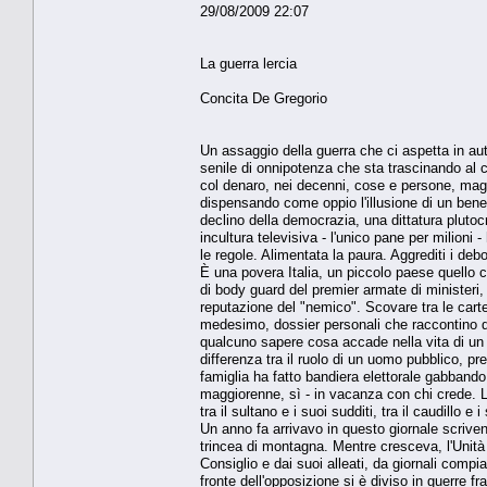
29/08/2009 22:07
La guerra lercia
Concita De Gregorio
Un assaggio della guerra che ci aspetta in aut
senile di onnipotenza che sta trascinando al
col denaro, nei decenni, cose e persone, magistr
dispensando come oppio l'illusione di un benes
declino della democrazia, una dittatura plutocra
incultura televisiva - l'unico pane per milioni -
le regole. Alimentata la paura. Aggrediti i debo
È una povera Italia, un piccolo paese quello c
di body guard del premier armate di ministeri, 
reputazione del "nemico". Scovare tra le carte
medesimo, dossier personali che raccontino di 
qualcuno sapere cosa accade nella vita di un i
differenza tra il ruolo di un uomo pubblico, 
famiglia ha fatto bandiera elettorale gabbando mi
maggiorenne, sì - in vacanza con chi crede. La
tra il sultano e i suoi sudditi, tra il caudillo
Un anno fa arrivavo in questo giornale scriv
trincea di montagna. Mentre cresceva, l'Unità
Consiglio e dai suoi alleati, da giornali compi
fronte dell'opposizione si è diviso in guerre fra