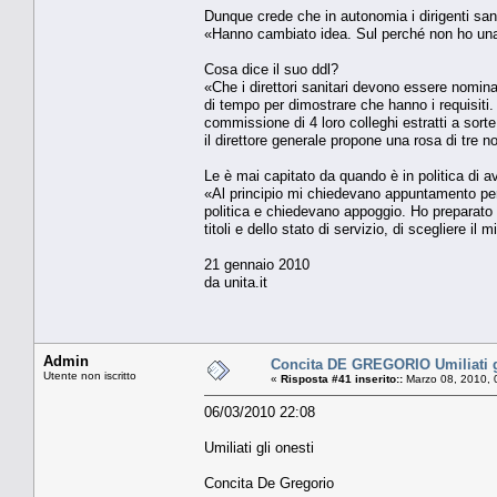
Dunque crede che in autonomia i dirigenti san
«Hanno cambiato idea. Sul perché non ho una
Cosa dice il suo ddl?
«Che i direttori sanitari devono essere nominat
di tempo per dimostrare che hanno i requisiti
commissione di 4 loro colleghi estratti a sorte 
il direttore generale propone una rosa di tre no
Le è mai capitato da quando è in politica di a
«Al principio mi chiedevano appuntamento pe
politica e chiedevano appoggio. Ho preparato un
titoli e dello stato di servizio, di scegliere 
21 gennaio 2010
da unita.it
Admin
Concita DE GREGORIO Umiliati g
Utente non iscritto
«
Risposta #41 inserito::
Marzo 08, 2010, 
06/03/2010 22:08
Umiliati gli onesti
Concita De Gregorio