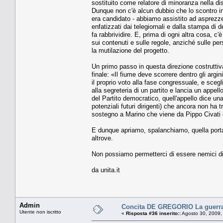
sostituito come relatore di minoranza nella di
Dunque non c'è alcun dubbio che lo scontro int
era candidato - abbiamo assistito ad asprezze
enfatizzati dai telegiornali e dalla stampa di
fa rabbrividire. E, prima di ogni altra cosa, c'
sui contenuti e sulle regole, anziché sulle pers
la mutilazione del progetto.
Un primo passo in questa direzione costruttiva
finale: «Il fiume deve scorrere dentro gli argi
il proprio voto alla fase congressuale, e scegl
alla segreteria di un partito e lancia un appel
del Partito democratico, quell'appello dice una
potenziali futuri dirigenti) che ancora non ha 
sostegno a Marino che viene da Pippo Civati e
E dunque apriamo, spalanchiamo, quella porta.
altrove.
Non possiamo permetterci di essere nemici di
da unita.it
Admin
Concita DE GREGORIO La guerra
Utente non iscritto
«
Risposta #36 inserito::
Agosto 30, 2009,