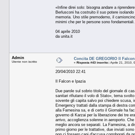
«Infine direi solo: bisogna andare a riprendere 
Berlusconi ha costruito il suo potere isolando g
memoria. Uno stile premoderno, il camioncino e
minimi che per le persone sono fondamentali. 
04 aprile 2010
da unita.it
Admin
Concita DE GREGORIO Il Falcon 
Utente non iscritto
«
Risposta #43 inserito::
Aprile 21, 2010, 
20/04/2010 22:41
Il Falcon e Ipazia
Due parole sul sobrio titolo del giornale di cas
sanitari rifiutano il volo di Stato», tema svolt
sovente gli capita salvo poi chiedere scusa, in
Emergency trattati dalla stampa di destra come
alla Farnesina sa, e di certo il Giornale ha fac
governo di Karzai per la liberazione dei tre er
arrivo, accoglienza solenne in aeroporto. Che 
meglio ancora se separati. La Farnesina, a disp
primo giorno per le trattative, due inviati so
non ci fossero capi d'accusa corroborati da pro