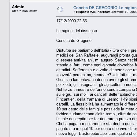
Admin
Concita DE GREGORIO Le ragioni
Utente non iscritto
«
Risposta #38 inserito::
Dicembre 19, 2009
17/12/2009 22:36
Le ragioni del dissenso
Concita de Gregorio
Disturba se parliamo dell'Italia? Ora che il pr
medici del San Raffaele, augurargli pronta gu
di essere anti-italiani, mi auguro. Senza rischia
stando ai fatti, come ogni giornale dovrebbe f
cittadini. Sofferenza e a volte disperazione re
«povertà percepita», ricordate? «disfattisti, m
Giustizia lamentavano di non avere gli strumen
poliziotti, gli insegnanti, gli agricoltori, i ric
Nel terzo trimestre dell'anno sono scomparsi 5
sulle gru, sui moli, ai cancelli delle fabbriche
Fincantieri, della Yamaha di Lesmo. I 49 pionie
cartelli. La flessibilità ha aumentato le differ
10 per cento delle famiglie possiede la metà d
forbice sudamericana d'altri tempi, cifre da pa
fiscale concepito per far rientrare a prezzo d
Chi ha pagato regolarmente sta dentro quella
pagato sta in quel 10 per cento che vive diso
nuove leggi. Basterebbe applicare quelle che c