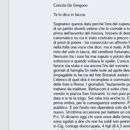
Concita De Gregorio
Te lo dico in faccia
Segnatevi questa data perché l'era del superuo
di un partito diventi veleno che lo corrode e 
prima dell'avvento del messia, fossero di destr
carismatico su cui è stato costruito a prezzo de
di posti di potere - ha conosciuto un affronto
nella folla una voce che dice: ma è nudo. A B
mito del sole in tasca, del venditore fortunato
Nessuno fra i suoi ha mai saputo o potuto dire
sottovoce e quando voltava le spalle. L'unic
feroce sia stata e sia ancora l'ira del sovrano 
giornali di famiglia fin nelle isole ad aprile de
(impagabile la faccia del fido Bonaiuti seduto
L'elenco di quel dirà è incompleto e sommari
delle liste a Roma. I giornalisti "lautamente p
trattano da traditore. Berlusconi è sotto choc.
venuto in piazza San Giovanni, tu non puoi par
data e io te la tolgo. Sei roba mia anche tu. Ec
prima ombra, per le conseguenze vedremo. Pot
pubblico. E poi l'esito non dipenderà solo da 
nuovo. Un'ottima occasione per battere un co
P.s. Vi diciamo oggi chi sono nove delle famig
sono sgolati a dire chi non ha soldi non pret
in Cig, coniuge disoccupata, 4 figli (8,4,3 ann