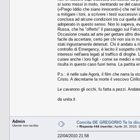
si sono messi in moto, rientrando se del caso 
(«Prego Iddio che siano innocenti») che nel 
a mitigare i toni, a scrivere i testi successivi 
conclusa ad alcune condizioni tra cui quella 
adoperato in questo senso. Non lo sapeva, evi
Russa, che ha "offerto" il passaggio sul Falcon
Occasione creata ad arte per gettare altro disc
facile da accertare, certo per chi non sia in m
stati ingiustamente detenuti. Chi è andato a ri
controllo di Emergency, è lecito il sospetto che
interessi nell'aera legati al traffico di droghe
curare anche i loro figli - come se medici e mi
risulta in questo caso fuori tema. La partita er
P.s.: è nelle sale Agorà, il film che narra la s
Cristo. A decretarne la morte il vescovo Cirill
Le cavarono gli occhi, fu fatta a pezzi. Andat
da unita.it
Admin
Concita DE GREGORIO Te lo dico
Utente non iscritto
«
Risposta #44 inserito::
Aprile 26, 2010, 
22/04/2010 21:58