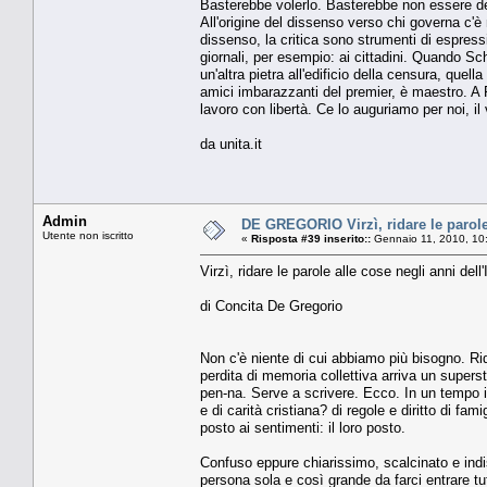
Basterebbe volerlo. Basterebbe non essere del
All'origine del dissenso verso chi governa c'
dissenso, la critica sono strumenti di espressi
giornali, per esempio: ai cittadini. Quando Sc
un'altra pietra all'edificio della censura, qu
amici imbarazzanti del premier, è maestro. A R
lavoro con libertà. Ce lo auguriamo per noi, il 
da unita.it
Admin
DE GREGORIO Virzì, ridare le parole a
Utente non iscritto
«
Risposta #39 inserito::
Gennaio 11, 2010, 10
Virzì, ridare le parole alle cose negli anni dell'
di Concita De Gregorio
Non c'è niente di cui abbiamo più bisogno. 
perdita di memoria collettiva arriva un supers
pen-na. Serve a scrivere. Ecco. In un tempo 
e di carità cristiana? di regole e diritto di fam
posto ai sentimenti: il loro posto.
Confuso eppure chiarissimo, scalcinato e indis
persona sola e così grande da farci entrare tu