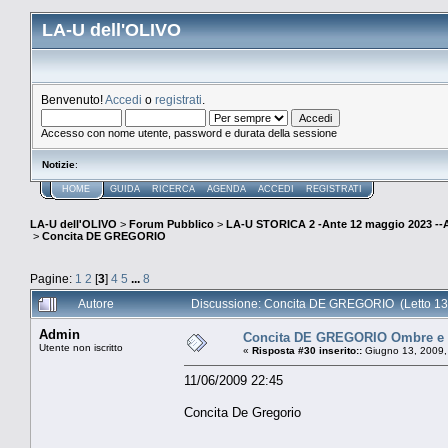
LA-U dell'OLIVO
Benvenuto!
Accedi
o
registrati
.
Accesso con nome utente, password e durata della sessione
Notizie
:
HOME
GUIDA
RICERCA
AGENDA
ACCEDI
REGISTRATI
LA-U dell'OLIVO
>
Forum Pubblico
>
LA-U STORICA 2 -Ante 12 maggio 2023 
>
Concita DE GREGORIO
Pagine:
1
2
[
3
]
4
5
...
8
Autore
Discussione: Concita DE GREGORIO (Letto 13
Admin
Concita DE GREGORIO Ombre e
Utente non iscritto
«
Risposta #30 inserito::
Giugno 13, 2009,
11/06/2009 22:45
Concita De Gregorio