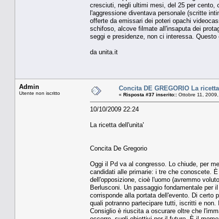
cresciuti, negli ultimi mesi, del 25 per cento
l'aggressione diventava personale (scritte inti
offerte da emissari dei poteri opachi videocas
schifoso, alcove filmate all'insaputa dei prota
seggi e presidenze, non ci interessa. Questo è
da unita.it
Admin
Concita DE GREGORIO La ricetta d
Utente non iscritto
«
Risposta #37 inserito::
Ottobre 11, 2009,
10/10/2009 22:24
La ricetta dell'unita'
Concita De Gregorio
Oggi il Pd va al congresso. Lo chiude, per meg
candidati alle primarie: i tre che conoscete. È
dell'opposizione, cioè l'uomo (avremmo voluto
Berlusconi. Un passaggio fondamentale per il P
corrisponde alla portata dell'evento. Di certo 
quali potranno partecipare tutti, iscritti e non
Consiglio è riuscita a oscurare oltre che l'i
occorre, sugli obiettivi per il futuro. È il mome