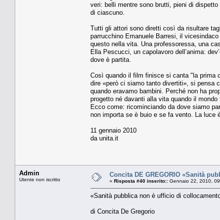
veri: belli mentre sono brutti, pieni di dispett
di ciascuno.
Tutti gli attori sono diretti così da risultare ta
parrucchino Emanuele Barresi, il vicesindaco G
questo nella vita. Una professoressa, una cass
Ella Pescucci, un capolavoro dell’anima: dev’
dove è partita.
Così quando il film finisce si canta "la prim
dire «però ci siamo tanto divertiti», si pensa 
quando eravamo bambini. Perché non ha propri
progetto né davanti alla vita quando il mondo 
Ecco come: ricominciando da dove siamo partit
non importa se è buio e se fa vento. La luce 
11 gennaio 2010
da unita.it
Admin
Concita DE GREGORIO «Sanità pubbl
Utente non iscritto
«
Risposta #40 inserito::
Gennaio 22, 2010, 09
«Sanità pubblica non è ufficio di collocament
di Concita De Gregorio