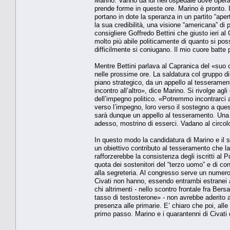
Marino. Vanno da lui nell’ospedale dove opera
prende forme in queste ore. Marino è pronto. Il
portano in dote la speranza in un partito “aper
la sua credibilità, una visione “americana” di p
consigliere Goffredo Bettini che giusto ieri al
molto più abile politicamente di quanto si po
difficilmente si coniugano. Il mio cuore batte p
Mentre Bettini parlava al Capranica del «suo c
nelle prossime ore. La saldatura col gruppo dir
piano strategico, da un appello al tesserame
incontro all’altro», dice Marino. Si rivolge agli
dell’impegno politico. «Potremmo incontrarci 
verso l’impegno, loro verso il sostegno a que
sarà dunque un appello al tesseramento. Una c
adesso, mostrino di esserci. Vadano al circol
In questo modo la candidatura di Marino e il s
un obiettivo contributo al tesseramento che la
rafforzerebbe la consistenza degli iscritti al
quota dei sostenitori del “terzo uomo” e di con
alla segreteria. Al congresso serve un numer
Civati non hanno, essendo entrambi estranei a
chi altrimenti - nello scontro frontale fra Be
tasso di testosterone» - non avrebbe aderito 
presenza alle primarie. E’ chiaro che poi, alle
primo passo. Marino e i quarantenni di Civati 