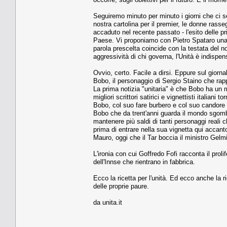
Seguiremo minuto per minuto i giorni che ci se
nostra cartolina per il premier, le donne rasse
accaduto nel recente passato - l'esito delle p
Paese. Vi proponiamo con Pietro Spataro una s
parola prescelta coincide con la testata del n
aggressività di chi governa, l'Unità è indispe
Ovvio, certo. Facile a dirsi. Eppure sul gior
Bobo, il personaggio di Sergio Staino che rapp
La prima notizia "unitaria" è che Bobo ha un 
migliori scrittori satirici e vignettisti italiani
Bobo, col suo fare burbero e col suo candore ha
Bobo che da trent'anni guarda il mondo sgombr
mantenere più saldi di tanti personaggi reali ch
prima di entrare nella sua vignetta qui accanto 
Mauro, oggi che il Tar boccia il ministro Gel
L'ironia con cui Goffredo Fofi racconta il proli
dell'Innse che rientrano in fabbrica.
Ecco la ricetta per l'unità. Ed ecco anche la r
delle proprie paure.
da unita.it