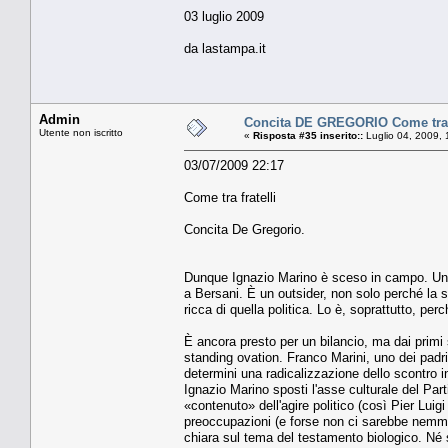
03 luglio 2009
da lastampa.it
Admin
Concita DE GREGORIO Come tra f
Utente non iscritto
«
Risposta #35 inserito::
Luglio 04, 2009, 
03/07/2009 22:17
Come tra fratelli
Concita De Gregorio.
Dunque Ignazio Marino è sceso in campo. Un «
a Bersani. È un outsider, non solo perché la s
ricca di quella politica. Lo è, soprattutto, per
È ancora presto per un bilancio, ma dai primi
standing ovation. Franco Marini, uno dei padr
determini una radicalizzazione dello scontro in
Ignazio Marino sposti l'asse culturale del Pa
«contenuto» dell'agire politico (così Pier Lui
preoccupazioni (e forse non ci sarebbe nemme
chiara sul tema del testamento biologico. Né 