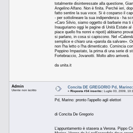
totalmente disinteressate alla questione, Giann
Angelino Alfano. Non è finita. Perché ieri, do
fatto sentire la sua voce. Si è cosparso il ca
- per sottolineare la sua indipendenza - ha scr
«Caro Silvio, siamo oggetto di barbarie ma ti
Inauguriamo oggi le pagine di Unità Estate al c
piace quello fra nonni e nipoti) abbiamo prova
si parlano, in cosa si capiscono. Nel «Calenda
semplice e chiaro una «parola da salvare». O
non l'ha letto o l'ha dimenticato. Comincia co
Peppino Impastato, la prima di una serie di s
Fortebraccio, Jovanotti. Molto altro arriverà.
da unita.it
Admin
Concita DE GREGORIO Pd, Marino: pr
Utente non iscritto
«
Risposta #34 inserito::
Luglio 03, 2009, 10:
Pd, Marino: pronto l'appello agli elettori
di Concita De Gregorio
L’appuntamento è stasera a Verona. Pippo Civa