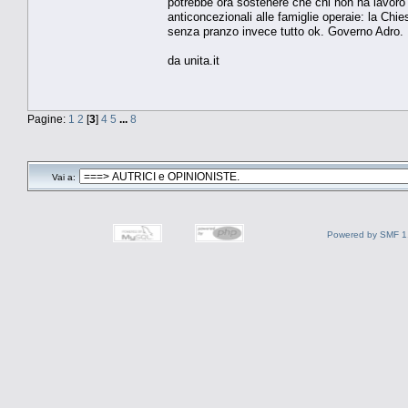
potrebbe ora sostenere che chi non ha lavoro è 
anticoncezionali alle famiglie operaie: la Chies
senza pranzo invece tutto ok. Governo Adro.
da unita.it
Pagine:
1
2
[
3
]
4
5
...
8
Vai a:
Powered by SMF 1