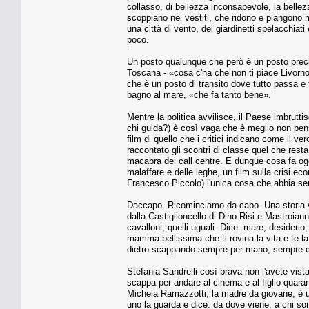
collasso, di bellezza inconsapevole, la belle
scoppiano nei vestiti, che ridono e piangono m
una città di vento, dei giardinetti spelacchiat
poco.
Un posto qualunque che però è un posto preciso
Toscana - «cosa c'ha che non ti piace Livorno?»
che è un posto di transito dove tutto passa e 
bagno al mare, «che fa tanto bene».
Mentre la politica avvilisce, il Paese imbruttis
chi guida?) è così vaga che è meglio non pensa
film di quello che i critici indicano come il ve
raccontato gli scontri di classe quel che resta
macabra dei call centre. E dunque cosa fa oggi
malaffare e delle leghe, un film sulla crisi
Francesco Piccolo) l'unica cosa che abbia se
Daccapo. Ricominciamo da capo. Una storia ve
dalla Castiglioncello di Dino Risi e Mastroian
cavalloni, quelli uguali. Dice: mare, desiderio
mamma bellissima che ti rovina la vita e te la
dietro scappando sempre per mano, sempre ca
Stefania Sandrelli così brava non l'avete vist
scappa per andare al cinema e al figlio quara
Michela Ramazzotti, la madre da giovane, è un 
uno la guarda e dice: da dove viene, a chi som