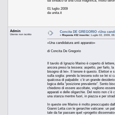
da sindaco di una città magnifica, molto lavo
01 luglio 2009
da unita.it
Admin
Concita DE GREGORIO «Una candid
Utente non iscritto
«
Risposta #32 inserito::
Luglio 02, 2009, 06
«Una candidatura anti apparato»
di Concita De Gregorio
Il tavolo di Ignazio Marino è coperto di lettere
ancora preso la tessera: aspetto, per farlo, 
bisogno di lei». Il tenore è questo. Elettori e 
sulla soglia: prendo la tessera solo se lei si 
qualcosa di palpabile: c’è un grande desiderio 
logica della “posizione prevalente”. Sento bis
chiedono di essere ascoltate, vogliono essere
apparati e delle oligarchie. Del resto non c’è
una stanza mentre fuori, in piazza e per stra
In queste ore Marino è molto preoccupato dalla n
Gianni Letta con le gerarchie vaticane: un pat
tale da far passare quel «progetto dissennato»