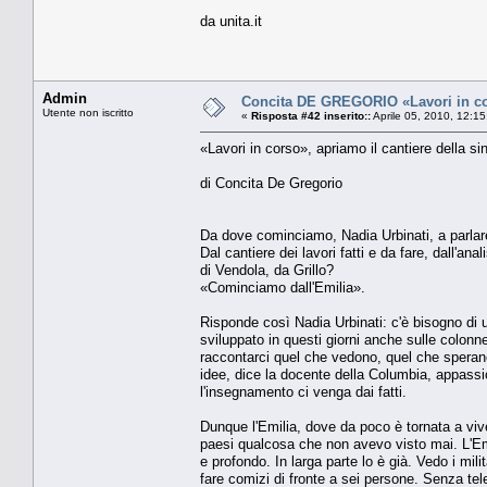
da unita.it
Admin
Concita DE GREGORIO «Lavori in cors
Utente non iscritto
«
Risposta #42 inserito::
Aprile 05, 2010, 12:1
«Lavori in corso», apriamo il cantiere della sin
di Concita De Gregorio
Da dove cominciamo, Nadia Urbinati, a parlare d
Dal cantiere dei lavori fatti e da fare, dall'
di Vendola, da Grillo?
«Cominciamo dall'Emilia».
Risponde così Nadia Urbinati: c'è bisogno di 
sviluppato in questi giorni anche sulle colonne 
raccontarci quel che vedono, quel che sperano
idee, dice la docente della Columbia, appassio
l'insegnamento ci venga dai fatti.
Dunque l'Emilia, dove da poco è tornata a vive
paesi qualcosa che non avevo visto mai. L'Emi
e profondo. In larga parte lo è già. Vedo i mili
fare comizi di fronte a sei persone. Senza te