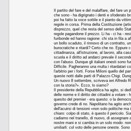
Il partito del fare e del malaffare, del fare u
che sono - ha digrignato i denti e sfoderato 
poi ha fatto la voce sottile e il pianto da vit
regole in corsa. Prima della Costituzione (artic
disprezzo, quel che resta del senso dello Stat
regole pagandone il prezzo. Li ha - ci ha - res
furibonde ed hanno ragione: chi sta in fila a 
un bollo scaduto, il rinnovo di un contratto, u
burocratiche e ritardi? Certo che no. Eppure cia
cittadinanza, all'istruzione, al lavoro, alla ca
scuola e il diritto ad andarci prevale il secon
con l'abuso. Dunque gli italiani onesti sono 
Difficile. Pagheranno una multa i ritardatari c
l'arbitrio per i forti. Forse Milioni quello del
queste notti dalle parti di Palazzo Chigi. Dun
Un nuovo 8 settembre, scriveva ieri Alfredo Re
con la storia?». Ecco, lo siamo?
Il presidente della Repubblica ha agito, si ded
delle norme e il diritto dei cittadini a votare 
quesito del premier - era questo: o la democr
governo crede di no. Napolitano ha agito anch
dell'acuirsi di tensioni «non solo politiche ma 
chiaro: colpo di stato, è questo il pericolo. 
cadiamo nel tranello, di nuovo, di assegnare ad
nostre mani e si cambia in un solo modo: non
umiliarli: col voto delle persone oneste. Sono