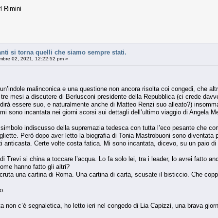
l Rimini
nti si torna quelli che siamo sempre stati.
bre 02, 2021, 12:22:52 pm »
’indole malinconica e una questione non ancora risolta coi congedi, che altri 
i tre mesi a discutere di Berlusconi presidente della Repubblica (ci crede davve
 dirà essere suo, e naturalmente anche di Matteo Renzi suo alleato?) insomma
e mi sono incantata nei giorni scorsi sui dettagli dell’ultimo viaggio di Angela M
simbolo indiscusso della supremazia tedesca con tutta l’eco pesante che compo
liette. Però dopo aver letto la biografia di Tonia Mastrobuoni sono diventata p
ti anticasta. Certe volte costa fatica. Mi sono incantata, dicevo, su un paio di 
i Trevi si china a toccare l’acqua. Lo fa solo lei, tra i leader, lo avrei fatto an
me hanno fatto gli altri?
scruta una cartina di Roma. Una cartina di carta, scusate il bisticcio. Che copp
o.
ita non c’è segnaletica, ho letto ieri nel congedo di Lia Capizzi, una brava gior