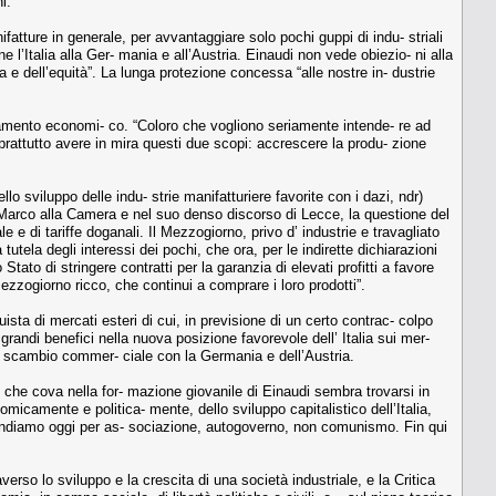
i.
ifatture in generale, per avvantaggiare solo pochi guppi di indu- striali
e l’Italia alla Ger- mania e all’Austria. Einaudi non vede obiezio- ni alla
 e dell’equità”. La lunga protezione concessa “alle nostre in- dustrie
isanamento economi- co. “Coloro che vogliono seriamente intende- re ad
oprattutto avere in mira questi due scopi: accrescere la produ- zione
o sviluppo delle indu- strie manifatturiere favorite con i dazi, ndr)
De Marco alla Camera e nel suo denso discorso di Lecce, la questione del
 e di tariffe doganali. Il Mezzogiorno, privo d’ industrie e travagliato
utela degli interessi dei pochi, che ora, per le indirette dichiarazioni
Stato di stringere contratti per la garanzia di elevati profitti a favore
Mezzogiorno ricco, che continui a comprare i loro prodotti”.
sta di mercati esteri di cui, in previsione di un certo contrac- colpo
 grandi benefici nella nuova posizione favorevole dell’ Italia sui mer-
 allo scambio commer- ciale con la Germania e dell’Austria.
smo che cova nella for- mazione giovanile di Einaudi sembra trovarsi in
micamente e politica- mente, dello sviluppo capitalistico dell’Italia,
 intendiamo oggi per as- sociazione, autogoverno, non comunismo. Fin qui
erso lo sviluppo e la crescita di una società industriale, e la Critica