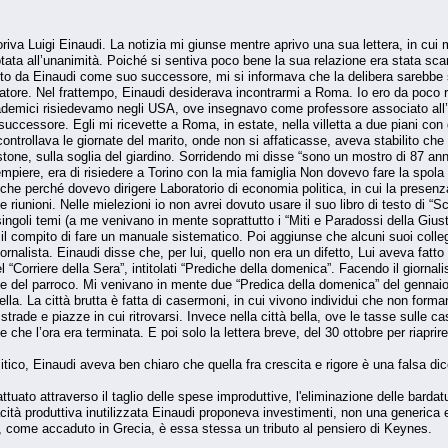
moriva Luigi Einaudi. La notizia mi giunse mentre aprivo una sua lettera, in c
votata all’unanimità. Poiché si sentiva poco bene la sua relazione era stata sc
to da Einaudi come suo successore, mi si informava che la delibera sarebbe stat
relatore. Nel frattempo, Einaudi desiderava incontrarmi a Roma. Io ero da poco 
emici risiedevamo negli USA, ove insegnavo come professore associato all’Un
cessore. Egli mi ricevette a Roma, in estate, nella villetta a due piani con g
ontrollava le giornate del marito, onde non si affaticasse, aveva stabilito che
stone, sulla soglia del giardino. Sorridendo mi disse “sono un mostro di 87 anni
piere, era di risiedere a Torino con la mia famiglia Non dovevo fare la spola 
nche perché dovevo dirigere Laboratorio di economia politica, in cui la presenza
 riunioni. Nelle mielezioni io non avrei dovuto usare il suo libro di testo di “S
ingoli temi (a me venivano in mente soprattutto i “Miti e Paradossi della Giustiz
me il compito di fare un manuale sistematico. Poi aggiunse che alcuni suoi coll
rnalista. Einaudi disse che, per lui, quello non era un difetto, Lui aveva fatto 
nel “Corriere della Sera”, intitolati “Prediche della domenica”. Facendo il giornal
 del parroco. Mi venivano in mente due “Predica della domenica” del gennaio,
 bella. La città brutta è fatta di casermoni, in cui vivono individui che non for
 strade e piazze in cui ritrovarsi. Invece nella città bella, ove le tasse sulle
he l’ora era terminata. E poi solo la lettera breve, del 30 ottobre per riaprire
ico, Einaudi aveva ben chiaro che quella fra crescita e rigore è una falsa dic
ttuato attraverso il taglio delle spese improduttive, l'eliminazione delle barda
acità produttiva inutilizzata Einaudi proponeva investimenti, non una generica e
i, come accaduto in Grecia, è essa stessa un tributo al pensiero di Keynes.