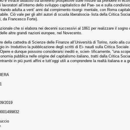
 vivace dibattito tra differenti prospettive sulle misure da prendere in economi
 lavoratori all’interno dello sviluppo capitalistico del Pae- se e sulla condivisi
diventando adulta a vent’ anni dal compimento risorgi- mentale, con Roma capital
ile. Ciò vale per gli altri autori di scuola liberalsocia- lista della Critica Soci
i, da Francesco Forte).
ionale che si elabora nei decenni successivi al 1861 per realizzare il sogno dei
 delle altre grandi nazioni europee, nel Novecento.
are della cattedra di Scienze delle Finanze all’Università di Torino, ruolo alla
in- troduttivo la pubblicazione degli scritti di Ei- naudi sulla Critica Sociale 
 Opere e dunque possono considerarsi inediti e, scien- tificamente, “una scoper
 economia pubblica nelle origine del capitalismo italiano, tratti dalla Critica So
ambi in più punti affini e tutt’oggi utili a comprendere la realtà italiana e a g
RERA
21
/09/2019
 0001499832
luccio
e