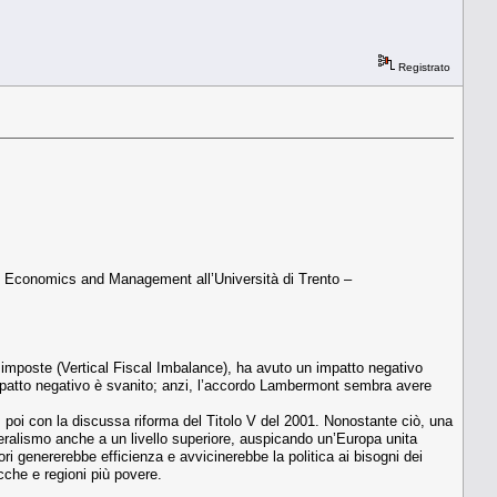
Registrato
in Economics and Management all’Università di Trento –
e imposte (Vertical Fiscal Imbalance), ha avuto un impatto negativo
 impatto negativo è svanito; anzi, l’accordo Lambermont sembra avere
e, poi con la discussa riforma del Titolo V del 2001. Nonostante ciò, una
ederalismo anche a un livello superiore, auspicando un’Europa unita
ori genererebbe efficienza e avvicinerebbe la politica ai bisogni dei
ricche e regioni più povere.