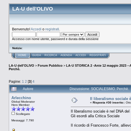
LA-U dell'OLIVO
Benvenuto!
Accedi
o
registrati
.
Accesso con nome utente, password e durata della sessione
Notizie
:
HOME
GUIDA
RICERCA
AGENDA
ACCEDI
REGISTRATI
LA-U dell'OLIVO
>
Forum Pubblico
>
LA-U STORICA 2 -Ante 12 maggio 2023 
Perchè.
Pagine:
1
2
[
3
]
4
Autore
Discussione: SOCIALESIMO. Perchè. (
Arlecchino
Il liberalismo sociale 
Global Moderator
«
Risposta #30 inserito::
Otto
Hero Member
Il liberalismo sociale è nel DNA del
Scollegato
Gli esordi alla Critica Sociale
Messaggi: 7.790
Il ricordo di Francesco Forte, alli