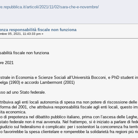
re.repubblica.it/articoli/2021/11/02/sara-che-e-novembre/
enza responsabilità fiscale non funziona
bre 05, 2021, 11:43:33 pm »
abilità fiscale non funziona
bre 2021
istrale in Economia e Scienze Sociali all’Università Bocconi, e PhD student 
e belga (1993) e accordo Lambermont (2001)
sso ad uno Stato federale.
tribuiva agli enti locali autonomia di spesa ma non potere di riscossione dell
iforma del 2001, che attribuiva responsabilità fiscale agli enti locali, questo
scita economica.
ato di prepotenza nel dibattito pubblico italiano, prima con l’ascesa delle Legh
 stato federale non è mai avvenuta. Nel frattempo, si è iniziato a parlare di f
udizio sul federalismo è complicato: per i sostenitori la concorrenza fra territ
ismo favorirebbe la spesa clientelare e romperebbe la solidarietà fra regioni più 