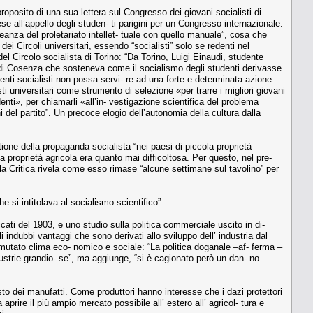
 proposito di una sua lettera sul Congresso dei giovani socialisti di
e all’appello degli studen- ti parigini per un Congresso internazionale.
anza del proletariato intellet- tuale con quello manuale”, cosa che
à dei Circoli universitari, essendo “socialisti” solo se redenti nel
del Circolo socialista di Torino: “Da Torino, Luigi Einaudi, studente
ossi di Cosenza che sosteneva come il socialismo degli studenti derivasse
enti socialisti non possa servi- re ad una forte e determinata azione
isti universitari come strumento di selezione «per trarre i migliori giovani
denti», per chiamarli «all’in- vestigazione scientifica del problema
i del partito”. Un precoce elogio dell’autonomia della cultura dalla
tione della propaganda socialista “nei paesi di piccola proprietà
a proprietà agricola era quanto mai difficoltosa. Per questo, nel pre-
ella Critica rivela come esso rimase “alcune settimane sul tavolino” per
 si intitolava al socialismo scientifico”.
blicati del 1903, e uno studio sulla politica commerciale uscito in di-
li indubbi vantaggi che sono derivati allo sviluppo dell’ industria dal
n mutato clima eco- nomico e sociale: “La politica doganale –af- ferma –
dustrie grandio- se”, ma aggiunge, “si è cagionato però un dan- no
sto dei manufatti. Come produttori hanno interesse che i dazi protettori
prire il più ampio mercato possibile all’ estero all’ agricol- tura e