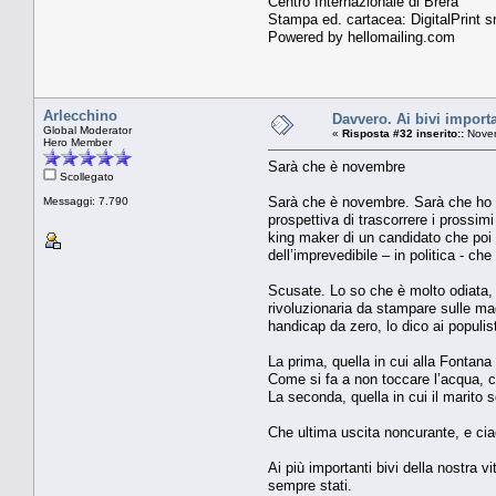
Centro Internazionale di Brera
Stampa ed. cartacea: DigitalPrint sr
Powered by hellomailing.com
Arlecchino
Davvero. Ai bivi importa
Global Moderator
«
Risposta #32 inserito::
Novem
Hero Member
Sarà che è novembre
Scollegato
Sarà che è novembre. Sarà che ho un
Messaggi: 7.790
prospettiva di trascorrere i prossim
king maker di un candidato che poi
dell’imprevedibile – in politica - ch
Scusate. Lo so che è molto odiata, 
rivoluzionaria da stampare sulle mag
handicap da zero, lo dico ai populis
La prima, quella in cui alla Fontana d
Come si fa a non toccare l’acqua, co
La seconda, quella in cui il marito 
Che ultima uscita noncurante, e cia
Ai più importanti bivi della nostra v
sempre stati.