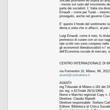
Sociale promuove ed ospita un ampio e
- insiste sul ruolo del movimento dei
parte dei socialisti. L’ Italia sta 
Einaudi – come per Turati – inestricab
proseguito, anche nel governo Crax
E’ questo il fondo del sentimento naz
derna e unita che si affacci, al pari
Luigi Einaudi, come è noto, fu titol
promesso di curare con un suo saggio 
tale scritti non sono compresi nelle
gli economisti liberalsocialisti e l’
dell’Economia sociale di mercato, entr
CENTRO INTERNAZIONALE DI B
via Formentini 10, Milano, MI, 201
avanti@centrobrera.it
AVANTI!
reg.Tribunale di Milano n.181 del 2
(ex reg. n.617mdel 26/11/1994)
Nome e Marchio registrati Copy n.
Direttore: Claudio Martelli
Direttore responsabile: Stefano Car
Editore: Biblioteca di Critica Social