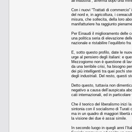
all’industria”, afferma dopo una minuz
Con i nuovi “Trattati di commercio” i
del nord e, in agricoltura, i cereacu
misura, che sollecita, della loro ab
manifatturiere ha raggiunto pienamen-
Per Einaudi il miglioramento delle c
una politica seria di elevazione del
nazionale e ristabilire l’equilibrio fra
E, sotto questo profilo, date le nuov
urge al pensiero degli italiani: e q
Mezzogiorno non è questione di lavor
da una terribile crisi, ha bisogno pe
dei più intelligenti tra quei pochi s
degli industriali. Del resto, questi
Detto questo, tuttavia non dimentica
negativo a causa dell’auspicata aboli
cati internazionali, ed in particolar
Che il teorico del liberalismo inizi 
sintonia con il socialismo di Turati
ma in un quadro di maggiori libertà
la visione dei due è assai simile.
In secondo luogo in quegli anni l’Ita