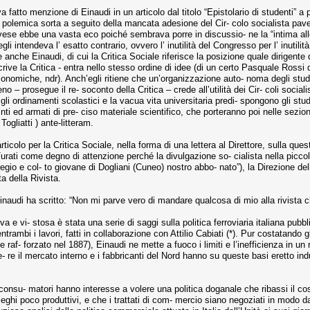
a fatto menzione di Einaudi in un articolo dal titolo “Epistolario di studenti” a
polemica sorta a seguito della mancata adesione del Cir- colo socialista paves
ese ebbe una vasta eco poiché sembrava porre in discussio- ne la “intima alle
gli intendeva l’ esatto contrario, ovvero l’ inutilità del Congresso per l’ inutilit
 anche Einaudi, di cui la Critica Sociale riferisce la posizione quale dirigente 
 – scrive la Critica - entra nello stesso ordine di idee (di un certo Pasquale R
conomiche, ndr). Anch’egli ritiene che un’organizzazione auto- noma degli stud
 – prosegue il re- soconto della Critica – crede all’utilità dei Cir- coli social
ui gli ordinamenti scolastici e la vacua vita universitaria predi- spongono gli stu
nti ed armati di pre- ciso materiale scientifico, che porteranno poi nelle sezion
 Togliatti ) ante-litteram.
icolo per la Critica Sociale, nella forma di una lettera al Direttore, sulla ques
Turati come degno di attenzione perché la divulgazione so- cialista nella piccol
gregio e col- to giovane di Dogliani (Cuneo) nostro abbo- nato”), la Direzione d
a della Rivista.
inaudi ha scritto: “Non mi parve vero di mandare qualcosa di mio alla rivista che
va e vi- stosa è stata una serie di saggi sulla politica ferroviaria italiana pub
ntrambi i lavori, fatti in collaborazione con Attilio Cabiati (*). Pur costatando g
 raf- forzato nel 1887), Einaudi ne mette a fuoco i limiti e l’inefficienza in u
ie- re il mercato interno e i fabbricanti del Nord hanno su queste basi eretto in
consu- matori hanno interesse a volere una politica doganale che ribassi il co
ieghi poco produttivi, e che i trattati di com- mercio siano negoziati in modo da a