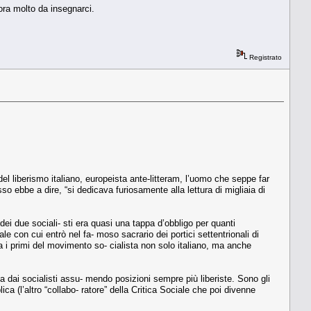
ora molto da insegnarci.
Registrato
 del liberismo italiano, europeista ante-litteram, l’uomo che seppe far
o ebbe a dire, “si dedicava furiosamente alla lettura di migliaia di
dei due sociali- sti era quasi una tappa d’obbligo per quanti
e con cui entrò nel fa- moso sacrario dei portici settentrionali di
a i primi del movimento so- cialista non solo italiano, ma anche
 dai socialisti assu- mendo posizioni sempre più liberiste. Sono gli
ica (l’altro “collabo- ratore” della Critica Sociale che poi divenne