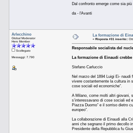
Dal confronto emerge come sia più a
da - l'Avanti
Arlecchino
La formazione di Eina
Global Moderator
«
Risposta #31 inserito::
Ott
Hero Member
Responsabile socialista del nucle
Scollegato
La formazione di Einaudi crebbe 
Messaggi: 7.790
Stefano Carluccio
Nel marzo del 1894 Luigi Ei- naudi fi
vivere costantemente la cultura in s
cose sociali ed economiche”.
A Milano, come molti altri giovani, 
s’interessavano di cose sociali ed ec
Piazza Duomo” e il sorriso dietro cu
europeo”.
La collaborazione di Einaudi alla Cr
anni che segnano il primo decollo ind
Presidente della Repubblica fu Gius