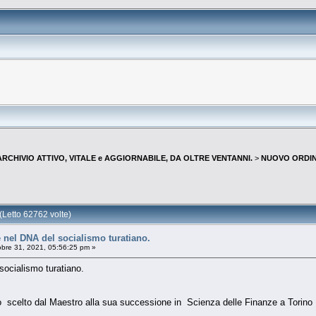
--ARCHIVIO ATTIVO, VITALE e AGGIORNABILE, DA OLTRE VENTANNI.
>
NUOVO ORDIN
Letto 62762 volte)
è nel DNA del socialismo turatiano.
bre 31, 2021, 05:56:25 pm »
 socialismo turatiano.
evo scelto dal Maestro alla sua successione in Scienza delle Finanze a Torino