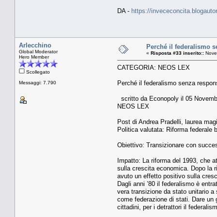
DA -
https://invececoncita.blogauto
Arlecchino
Perché il federalismo s
Global Moderator
«
Risposta #33 inserito::
Novem
Hero Member
CATEGORIA: NEOS LEX
Scollegato
Perché il federalismo senza respons
Messaggi: 7.790
scritto da Econopoly il 05 Novem
NEOS LEX
Post di Andrea Pradelli, laurea mag
Politica valutata: Riforma federal
Obiettivo: Transizionare con succe
Impatto: La riforma del 1993, che at
sulla crescita economica. Dopo la r
avuto un effetto positivo sulla cre
Dagli anni ’80 il federalismo è entr
vera transizione da stato unitario a
come federazione di stati. Dare un gi
cittadini, per i detrattori il federal