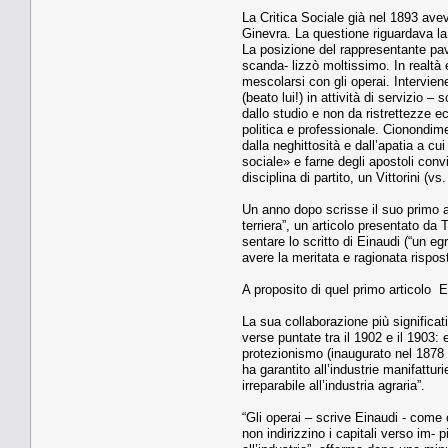
La Critica Sociale già nel 1893 avev
Ginevra. La questione riguardava la 
La posizione del rappresentante pav
scanda- lizzò moltissimo. In realtà e
mescolarsi con gli operai. Interviene
(beato lui!) in attività di servizio
dallo studio e non da ristrettezze e
politica e professionale. Cionondimeno
dalla neghittosità e dall’apatia a c
sociale» e farne degli apostoli convi
disciplina di partito, un Vittorini (vs.
Un anno dopo scrisse il suo primo art
terriera”, un articolo presentato da 
sentare lo scritto di Einaudi (“un e
avere la meritata e ragionata rispost
A proposito di quel primo articolo E
La sua collaborazione più significati
verse puntate tra il 1902 e il 1903: e
protezionismo (inaugurato nel 1878 e
ha garantito all’industrie manifattur
irreparabile all’industria agraria”.
“Gli operai – scrive Einaudi - come 
non indirizzino i capitali verso im- p