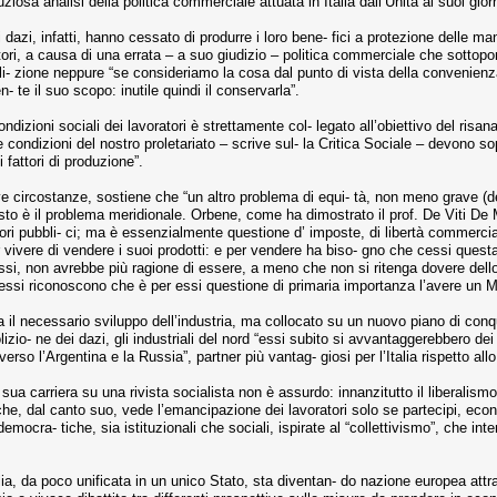
iosa analisi della politica commerciale attuata in Italia dall’Unità ai suoi giorn
 dazi, infatti, hanno cessato di produrre i loro bene- fici a protezione delle man
ltori, a causa di una errata – a suo giudizio – politica commerciale che sottopon
oli- zione neppure “se consideriamo la cosa dal punto di vista della convenienza
 te il suo scopo: inutile quindi il conservarla”.
ondizioni sociali dei lavoratori è strettamente col- legato all’obiettivo del r
le condizioni del nostro proletariato – scrive sul- la Critica Sociale – devono s
 i fattori di produzione”.
e circostanze, sostiene che “un altro problema di equi- tà, non meno grave (dell
uesto è il problema meridionale. Orbene, come ha dimostrato il prof. De Viti 
i pubbli- ci; ma è essenzialmente questione d’ imposte, di libertà commerciale
r vivere di vendere i suoi prodotti: e per vendere ha biso- gno che cessi questa t
tessi, non avrebbe più ragione di essere, a meno che non si ritenga dovere dello 
 stessi riconoscono che è per essi questione di primaria importanza l’avere un 
 il necessario sviluppo dell’industria, ma collocato su un nuovo piano di conqui
zio- ne dei dazi, gli industriali del nord “essi subito si avvantaggerebbero dei
e verso l’Argentina e la Russia”, partner più vantag- giosi per l’Italia rispetto
la sua carriera su una rivista socialista non è assurdo: innanzitutto il liberali
 che, dal canto suo, vede l’emancipazione dei lavoratori solo se partecipi, econo
 democra- tiche, sia istituzionali che sociali, ispirate al “collettivismo”, che
lia, da poco unificata in un unico Stato, sta diventan- do nazione europea attrav