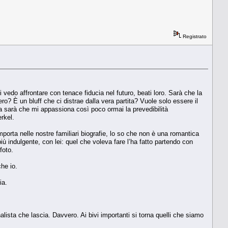
Registrato
vedo affrontare con tenace fiducia nel futuro, beati loro. Sarà che la
ro? È un bluff che ci distrae dalla vera partita? Vuole solo essere il
 sarà che mi appassiona così poco ormai la prevedibilità
erkel.
rta nelle nostre familiari biografie, lo so che non è una romantica
iù indulgente, con lei: quel che voleva fare l’ha fatto partendo con
foto.
che io.
ia.
nalista che lascia. Davvero. Ai bivi importanti si torna quelli che siamo