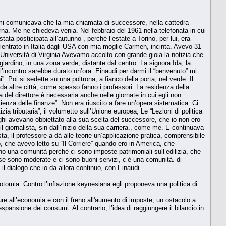
ui mi comunicava che la mia chiamata di successore, nella cattedra
arna. Me ne chiedeva venia. Nel febbraio del 1961 nella telefonata in cui
a posticipata all’autunno , perché l’estate a Torino, per lui, era
rientrato in Italia dagli USA con mia moglie Carmen, incinta. Avevo 31
iversità di Virginia Avevamo accolto con grande gioia la notizia che
iardino, in una zona verde, distante dal centro. La signora Ida, la
 l’incontro sarebbe durato un’ora. Einaudi per darmi il “benvenuto” mi
”. Poi si sedette su una poltrona, a fianco della porta, nel verde. Il
da altre città, come spesso fanno i professori. La residenza della
 del direttore è necessaria anche nelle giornate in cui egli non
cienza delle finanze”. Non era riuscito a fare un’opera sistematica. Ci
ia tributaria”, il volumetto sull’Unione europea, Le “Lezioni di politica
eghi avevano obbiettato alla sua scelta del successore, che io non ero
il giornalista, sin dall’inizio della sua carriera., come me. E continuava
ista, il professore a dà alle teorie un’applicazione pratica, comprensibile
 che avevo letto su “Il Corriere” quando ero in America, che
mano una comunità perché ci sono imposte patrimoniali sull’edilizia, che
 case sono moderate e ci sono buoni servizi, c’è una comunità. di
 il dialogo che io da allora continuo, con Einaudi.
otomia. Contro l’inflazione keynesiana egli proponeva una politica di
ture all’economia e con il freno all'aumento di imposte, un ostacolo a
spansione dei consumi. Al contrario, l’idea di raggiungere il bilancio in