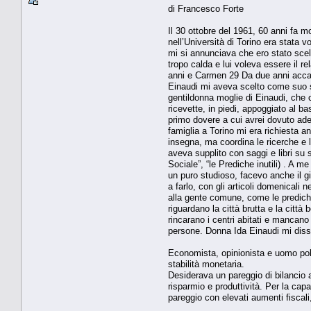
di Francesco Forte
Il 30 ottobre del 1961, 60 anni fa 
nell’Università di Torino era stata 
mi si annunciava che ero stato scel
tropo calda e lui voleva essere il 
anni e Carmen 29 Da due anni accad
Einaudi mi aveva scelto come suo suc
gentildonna moglie di Einaudi, che c
ricevette, in piedi, appoggiato al ba
primo dovere a cui avrei dovuto adem
famiglia a Torino mi era richiesta a
insegna, ma coordina le ricerche e le
aveva supplito con saggi e libri su s
Sociale”, “le Prediche inutili) . A 
un puro studioso, facevo anche il gio
a farlo, con gli articoli domenicali 
alla gente comune, come le prediche
riguardano la città brutta e la città
rincarano i centri abitati e mancano
persone. Donna Ida Einaudi mi disse c
Economista, opinionista e uomo polit
stabilità monetaria.
Desiderava un pareggio di bilancio a
risparmio e produttività. Per la cap
pareggio con elevati aumenti fiscal