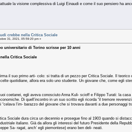
ttuale la visione complessiva di Luigi Einaudi e come il suo pensiero ha anc
udi crebbe nella Critica Sociale
obre 31, 2021, 05:59:20 pm »
o universitario di Torino scrisse per 10 anni
nella Critica Sociale
rma il suo primo arti- colo: si tratta di un pezzo per Critica Sociale. Il teorico
celte quotidiane, allora era solo uno studente. Un giovane che, come egli stess
suoi coetanei, egli aveva conosciuto Anna Kuli- scioff e Filippo Turati: la casa 
onomiche. Di quell’incontro in un suo scritto egli ricorda “il tremore reverenzial
i “celava l’im- barazzo del giovane che si trovava davanti a due personaggi tr
itica Sociale dura circa un decennio e prosegue fino al 1903 quando si distacca
ustriale italiano. Già da allora gli interessi del futuro Presidente della Repubbl
eppe Sa- ragat, anch’ egli piemontese) erano ben deli- neati.