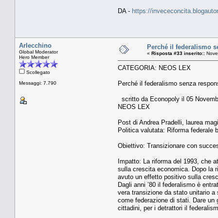
DA -
https://invececoncita.blogauto
Arlecchino
Perché il federalismo s
Global Moderator
«
Risposta #33 inserito::
Novem
Hero Member
CATEGORIA: NEOS LEX
Scollegato
Perché il federalismo senza respons
Messaggi: 7.790
scritto da Econopoly il 05 Novem
NEOS LEX
Post di Andrea Pradelli, laurea mag
Politica valutata: Riforma federal
Obiettivo: Transizionare con succe
Impatto: La riforma del 1993, che at
sulla crescita economica. Dopo la r
avuto un effetto positivo sulla cre
Dagli anni ’80 il federalismo è entr
vera transizione da stato unitario a
come federazione di stati. Dare un gi
cittadini, per i detrattori il federal