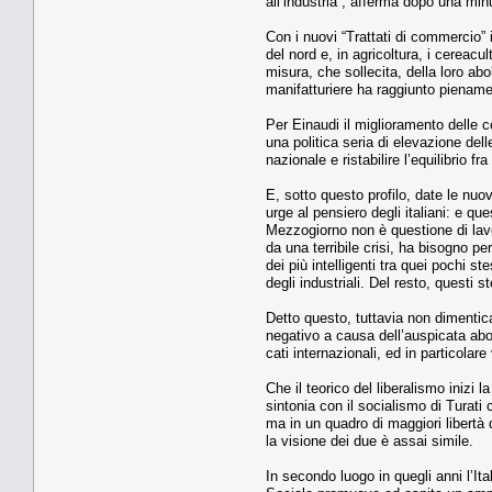
all’industria”, afferma dopo una minuz
Con i nuovi “Trattati di commercio” i
del nord e, in agricoltura, i cereacu
misura, che sollecita, della loro ab
manifatturiere ha raggiunto pienamen-
Per Einaudi il miglioramento delle c
una politica seria di elevazione del
nazionale e ristabilire l’equilibrio fra
E, sotto questo profilo, date le nuov
urge al pensiero degli italiani: e q
Mezzogiorno non è questione di lavor
da una terribile crisi, ha bisogno pe
dei più intelligenti tra quei pochi s
degli industriali. Del resto, questi
Detto questo, tuttavia non dimentica
negativo a causa dell’auspicata aboli
cati internazionali, ed in particolar
Che il teorico del liberalismo inizi 
sintonia con il socialismo di Turati
ma in un quadro di maggiori libertà
la visione dei due è assai simile.
In secondo luogo in quegli anni l’Ita