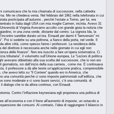
ui mi comunicava che la mia chiamata di successore, nella cattedra
arna. Me ne chiedeva venia. Nel febbraio del 1961 nella telefonata in cui
a posticipata all’autunno , perché l’estate a Torino, per lui, era
rientrato in Italia dagli USA con mia moglie Carmen, incinta. Avevo 31
iversità di Virginia Avevamo accolto con grande gioia la notizia che
iardino, in una zona verde, distante dal centro. La signora Ida, la
 l’incontro sarebbe durato un’ora. Einaudi per darmi il “benvenuto” mi
”. Poi si sedette su una poltrona, a fianco della porta, nel verde. Il
da altre città, come spesso fanno i professori. La residenza della
 del direttore è necessaria anche nelle giornate in cui egli non
cienza delle finanze”. Non era riuscito a fare un’opera sistematica. Ci
ia tributaria”, il volumetto sull’Unione europea, Le “Lezioni di politica
eghi avevano obbiettato alla sua scelta del successore, che io non ero
il giornalista, sin dall’inizio della sua carriera., come me. E continuava
ista, il professore a dà alle teorie un’applicazione pratica, comprensibile
 che avevo letto su “Il Corriere” quando ero in America, che
mano una comunità perché ci sono imposte patrimoniali sull’edilizia, che
 case sono moderate e ci sono buoni servizi, c’è una comunità. di
 il dialogo che io da allora continuo, con Einaudi.
otomia. Contro l’inflazione keynesiana egli proponeva una politica di
ture all’economia e con il freno all'aumento di imposte, un ostacolo a
spansione dei consumi. Al contrario, l’idea di raggiungere il bilancio in