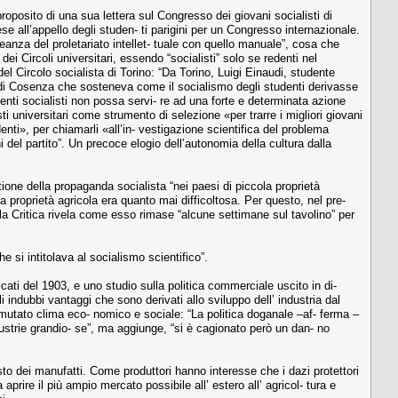
 proposito di una sua lettera sul Congresso dei giovani socialisti di
e all’appello degli studen- ti parigini per un Congresso internazionale.
anza del proletariato intellet- tuale con quello manuale”, cosa che
à dei Circoli universitari, essendo “socialisti” solo se redenti nel
del Circolo socialista di Torino: “Da Torino, Luigi Einaudi, studente
ossi di Cosenza che sosteneva come il socialismo degli studenti derivasse
enti socialisti non possa servi- re ad una forte e determinata azione
isti universitari come strumento di selezione «per trarre i migliori giovani
denti», per chiamarli «all’in- vestigazione scientifica del problema
i del partito”. Un precoce elogio dell’autonomia della cultura dalla
tione della propaganda socialista “nei paesi di piccola proprietà
a proprietà agricola era quanto mai difficoltosa. Per questo, nel pre-
ella Critica rivela come esso rimase “alcune settimane sul tavolino” per
 si intitolava al socialismo scientifico”.
blicati del 1903, e uno studio sulla politica commerciale uscito in di-
li indubbi vantaggi che sono derivati allo sviluppo dell’ industria dal
n mutato clima eco- nomico e sociale: “La politica doganale –af- ferma –
dustrie grandio- se”, ma aggiunge, “si è cagionato però un dan- no
sto dei manufatti. Come produttori hanno interesse che i dazi protettori
prire il più ampio mercato possibile all’ estero all’ agricol- tura e