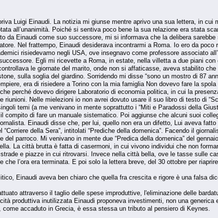
moriva Luigi Einaudi. La notizia mi giunse mentre aprivo una sua lettera, in c
votata all’unanimità. Poiché si sentiva poco bene la sua relazione era stata sc
to da Einaudi come suo successore, mi si informava che la delibera sarebbe stat
relatore. Nel frattempo, Einaudi desiderava incontrarmi a Roma. Io ero da poco 
emici risiedevamo negli USA, ove insegnavo come professore associato all’Un
cessore. Egli mi ricevette a Roma, in estate, nella villetta a due piani con g
ontrollava le giornate del marito, onde non si affaticasse, aveva stabilito che
stone, sulla soglia del giardino. Sorridendo mi disse “sono un mostro di 87 anni
piere, era di risiedere a Torino con la mia famiglia Non dovevo fare la spola 
nche perché dovevo dirigere Laboratorio di economia politica, in cui la presenza
 riunioni. Nelle mielezioni io non avrei dovuto usare il suo libro di testo di “S
ingoli temi (a me venivano in mente soprattutto i “Miti e Paradossi della Giustiz
me il compito di fare un manuale sistematico. Poi aggiunse che alcuni suoi coll
rnalista. Einaudi disse che, per lui, quello non era un difetto, Lui aveva fatto 
nel “Corriere della Sera”, intitolati “Prediche della domenica”. Facendo il giornal
 del parroco. Mi venivano in mente due “Predica della domenica” del gennaio,
 bella. La città brutta è fatta di casermoni, in cui vivono individui che non for
 strade e piazze in cui ritrovarsi. Invece nella città bella, ove le tasse sulle
he l’ora era terminata. E poi solo la lettera breve, del 30 ottobre per riaprire
ico, Einaudi aveva ben chiaro che quella fra crescita e rigore è una falsa dic
ttuato attraverso il taglio delle spese improduttive, l'eliminazione delle barda
acità produttiva inutilizzata Einaudi proponeva investimenti, non una generica e
i, come accaduto in Grecia, è essa stessa un tributo al pensiero di Keynes.