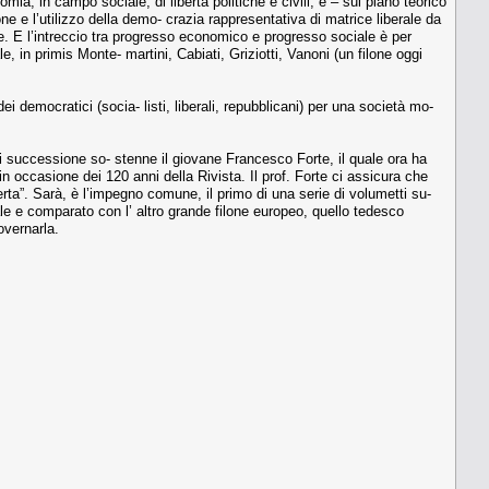
a, in campo sociale, di libertà politiche e civili, e – sul piano teorico
one e l’utilizzo della demo- crazia rappresentativa di matrice liberale da
e. E l’intreccio tra progresso economico e progresso sociale è per
ale, in primis Monte- martini, Cabiati, Griziotti, Vanoni (un filone oggi
 democratici (socia- listi, liberali, repubblicani) per una società mo-
 cui successione so- stenne il giovane Francesco Forte, il quale ora ha
in occasione dei 120 anni della Rivista. Il prof. Forte ci assicura che
ta”. Sarà, è l’impegno comune, il primo di una serie di volumetti su-
ciale e comparato con l’ altro grande filone europeo, quello tedesco
overnarla.