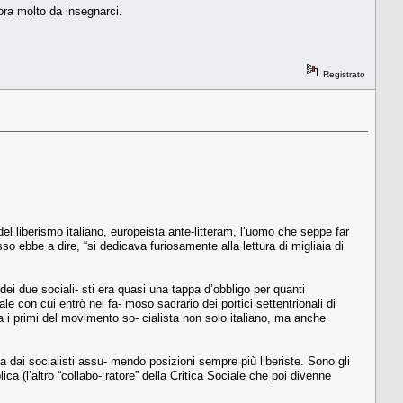
ora molto da insegnarci.
Registrato
 del liberismo italiano, europeista ante-litteram, l’uomo che seppe far
o ebbe a dire, “si dedicava furiosamente alla lettura di migliaia di
dei due sociali- sti era quasi una tappa d’obbligo per quanti
e con cui entrò nel fa- moso sacrario dei portici settentrionali di
a i primi del movimento so- cialista non solo italiano, ma anche
 dai socialisti assu- mendo posizioni sempre più liberiste. Sono gli
ica (l’altro “collabo- ratore” della Critica Sociale che poi divenne