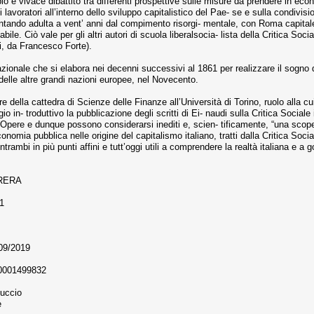
 vivace dibattito tra differenti prospettive sulle misure da prendere in economi
 lavoratori all’interno dello sviluppo capitalistico del Pae- se e sulla condivisi
diventando adulta a vent’ anni dal compimento risorgi- mentale, con Roma capital
ile. Ciò vale per gli altri autori di scuola liberalsocia- lista della Critica Soci
i, da Francesco Forte).
ionale che si elabora nei decenni successivi al 1861 per realizzare il sogno dei
 delle altre grandi nazioni europee, nel Novecento.
are della cattedra di Scienze delle Finanze all’Università di Torino, ruolo alla
in- troduttivo la pubblicazione degli scritti di Ei- naudi sulla Critica Sociale 
 Opere e dunque possono considerarsi inediti e, scien- tificamente, “una scoper
 economia pubblica nelle origine del capitalismo italiano, tratti dalla Critica So
ambi in più punti affini e tutt’oggi utili a comprendere la realtà italiana e a g
RERA
21
/09/2019
 0001499832
luccio
e