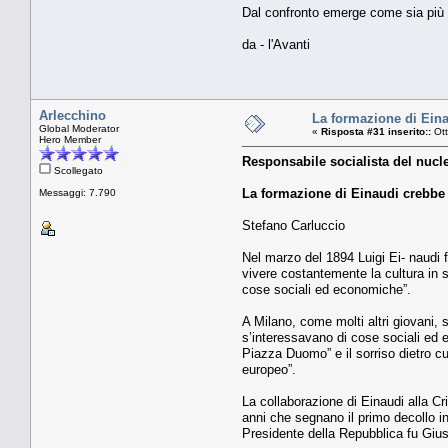
Dal confronto emerge come sia più a
da - l'Avanti
Arlecchino
La formazione di Eina
Global Moderator
«
Risposta #31 inserito::
Ott
Hero Member
Responsabile socialista del nucle
Scollegato
La formazione di Einaudi crebbe 
Messaggi: 7.790
Stefano Carluccio
Nel marzo del 1894 Luigi Ei- naudi fi
vivere costantemente la cultura in s
cose sociali ed economiche”.
A Milano, come molti altri giovani, 
s’interessavano di cose sociali ed ec
Piazza Duomo” e il sorriso dietro cu
europeo”.
La collaborazione di Einaudi alla Cr
anni che segnano il primo decollo ind
Presidente della Repubblica fu Gius