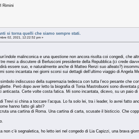
l Rimini
nti si torna quelli che siamo sempre stati.
bre 02, 2021, 12:22:52 pm »
’indole malinconica e una questione non ancora risolta coi congedi, che altri 
i tre mesi a discutere di Berlusconi presidente della Repubblica (ci crede davve
 dirà essere suo, e naturalmente anche di Matteo Renzi suo alleato?) insomma
e mi sono incantata nei giorni scorsi sui dettagli dell’ultimo viaggio di Angela M
simbolo indiscusso della supremazia tedesca con tutta l’eco pesante che compo
liette. Però dopo aver letto la biografia di Tonia Mastrobuoni sono diventata p
ti anticasta. Certe volte costa fatica. Mi sono incantata, dicevo, su un paio di 
i Trevi si china a toccare l’acqua. Lo fa solo lei, tra i leader, lo avrei fatto an
me hanno fatto gli altri?
scruta una cartina di Roma. Una cartina di carta, scusate il bisticcio. Che copp
o.
ita non c’è segnaletica, ho letto ieri nel congedo di Lia Capizzi, una brava gior