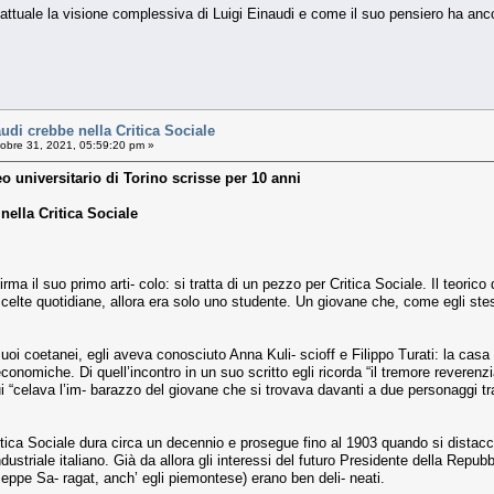
ttuale la visione complessiva di Luigi Einaudi e come il suo pensiero ha anc
udi crebbe nella Critica Sociale
obre 31, 2021, 05:59:20 pm »
o universitario di Torino scrisse per 10 anni
nella Critica Sociale
rma il suo primo arti- colo: si tratta di un pezzo per Critica Sociale. Il teorico
celte quotidiane, allora era solo uno studente. Un giovane che, come egli stess
suoi coetanei, egli aveva conosciuto Anna Kuli- scioff e Filippo Turati: la casa 
onomiche. Di quell’incontro in un suo scritto egli ricorda “il tremore reverenzial
i “celava l’im- barazzo del giovane che si trovava davanti a due personaggi tr
itica Sociale dura circa un decennio e prosegue fino al 1903 quando si distacca
ustriale italiano. Già da allora gli interessi del futuro Presidente della Repubbl
eppe Sa- ragat, anch’ egli piemontese) erano ben deli- neati.