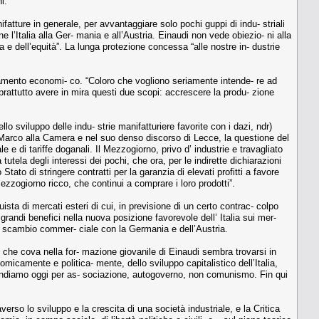
i.
ifatture in generale, per avvantaggiare solo pochi guppi di indu- striali
e l’Italia alla Ger- mania e all’Austria. Einaudi non vede obiezio- ni alla
 e dell’equità”. La lunga protezione concessa “alle nostre in- dustrie
isanamento economi- co. “Coloro che vogliono seriamente intende- re ad
oprattutto avere in mira questi due scopi: accrescere la produ- zione
o sviluppo delle indu- strie manifatturiere favorite con i dazi, ndr)
De Marco alla Camera e nel suo denso discorso di Lecce, la questione del
 e di tariffe doganali. Il Mezzogiorno, privo d’ industrie e travagliato
utela degli interessi dei pochi, che ora, per le indirette dichiarazioni
Stato di stringere contratti per la garanzia di elevati profitti a favore
Mezzogiorno ricco, che continui a comprare i loro prodotti”.
sta di mercati esteri di cui, in previsione di un certo contrac- colpo
 grandi benefici nella nuova posizione favorevole dell’ Italia sui mer-
 allo scambio commer- ciale con la Germania e dell’Austria.
smo che cova nella for- mazione giovanile di Einaudi sembra trovarsi in
micamente e politica- mente, dello sviluppo capitalistico dell’Italia,
 intendiamo oggi per as- sociazione, autogoverno, non comunismo. Fin qui
erso lo sviluppo e la crescita di una società industriale, e la Critica