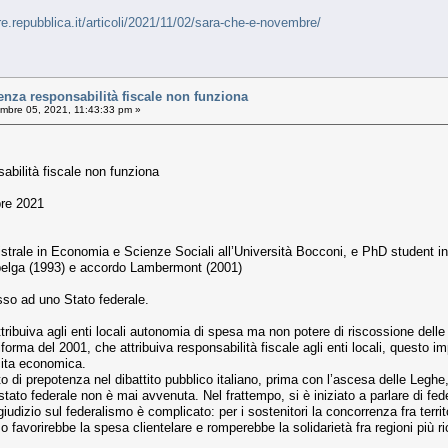
re.repubblica.it/articoli/2021/11/02/sara-che-e-novembre/
enza responsabilità fiscale non funziona
bre 05, 2021, 11:43:33 pm »
abilità fiscale non funziona
bre 2021
istrale in Economia e Scienze Sociali all’Università Bocconi, e PhD student 
e belga (1993) e accordo Lambermont (2001)
sso ad uno Stato federale.
tribuiva agli enti locali autonomia di spesa ma non potere di riscossione dell
iforma del 2001, che attribuiva responsabilità fiscale agli enti locali, questo
scita economica.
ato di prepotenza nel dibattito pubblico italiano, prima con l’ascesa delle Legh
 stato federale non è mai avvenuta. Nel frattempo, si è iniziato a parlare di f
udizio sul federalismo è complicato: per i sostenitori la concorrenza fra territ
ismo favorirebbe la spesa clientelare e romperebbe la solidarietà fra regioni più 