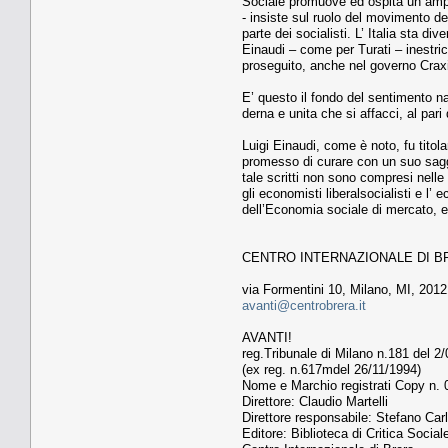
Sociale promuove ed ospita un ampio e
- insiste sul ruolo del movimento dei
parte dei socialisti. L’ Italia sta 
Einaudi – come per Turati – inestricab
proseguito, anche nel governo Crax
E’ questo il fondo del sentimento naz
derna e unita che si affacci, al pari
Luigi Einaudi, come è noto, fu titol
promesso di curare con un suo saggio 
tale scritti non sono compresi nelle
gli economisti liberalsocialisti e l’
dell’Economia sociale di mercato, entr
CENTRO INTERNAZIONALE DI B
via Formentini 10, Milano, MI, 201
avanti@centrobrera.it
AVANTI!
reg.Tribunale di Milano n.181 del 2
(ex reg. n.617mdel 26/11/1994)
Nome e Marchio registrati Copy n.
Direttore: Claudio Martelli
Direttore responsabile: Stefano Car
Editore: Biblioteca di Critica Social