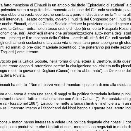
a fatto menzione di Einaudi in un articolo dal titolo “Epistolario di studenti” a
polemica sorta a seguito della mancata adesione del Cir- colo socialista paves
ese ebbe una vasta eco poiché sembrava porre in discussio- ne la “intima alle
gli intendeva l’ esatto contrario, ovvero l’ inutilità del Congresso per l’ inutilit
 anche Einaudi, di cui la Critica Sociale riferisce la posizione quale dirigente 
 – scrive la Critica - entra nello stesso ordine di idee (di un certo Pasquale R
conomiche, ndr). Anch’egli ritiene che un’organizzazione auto- noma degli stud
 – prosegue il re- soconto della Critica – crede all’utilità dei Cir- coli social
ui gli ordinamenti scolastici e la vacua vita universitaria predi- spongono gli stu
nti ed armati di pre- ciso materiale scientifico, che porteranno poi nelle sezion
 Togliatti ) ante-litteram.
icolo per la Critica Sociale, nella forma di una lettera al Direttore, sulla ques
Turati come degno di attenzione perché la divulgazione so- cialista nella piccol
gregio e col- to giovane di Dogliani (Cuneo) nostro abbo- nato”), la Direzione d
a della Rivista.
inaudi ha scritto: “Non mi parve vero di mandare qualcosa di mio alla rivista che
va e vi- stosa è stata una serie di saggi sulla politica ferroviaria italiana pub
ntrambi i lavori, fatti in collaborazione con Attilio Cabiati (*). Pur costatando g
 raf- forzato nel 1887), Einaudi ne mette a fuoco i limiti e l’inefficienza in u
ie- re il mercato interno e i fabbricanti del Nord hanno su queste basi eretto in
consu- matori hanno interesse a volere una politica doganale che ribassi il co
ieghi poco produttivi, e che i trattati di com- mercio siano negoziati in modo da a