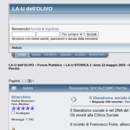
LA-U dell'OLIVO
Benvenuto!
Accedi
o
registrati
.
Accesso con nome utente, password e durata della sessione
Notizie
:
HOME
GUIDA
RICERCA
AGENDA
ACCEDI
REGISTRATI
LA-U dell'OLIVO
>
Forum Pubblico
>
LA-U STORICA 2 -Ante 12 maggio 2023 
Perchè.
Pagine:
1
2
[
3
]
4
Autore
Discussione: SOCIALESIMO. Perchè. (
Arlecchino
Il liberalismo sociale 
Global Moderator
«
Risposta #30 inserito::
Otto
Hero Member
Il liberalismo sociale è nel DNA del
Scollegato
Gli esordi alla Critica Sociale
Messaggi: 7.790
Il ricordo di Francesco Forte, alli