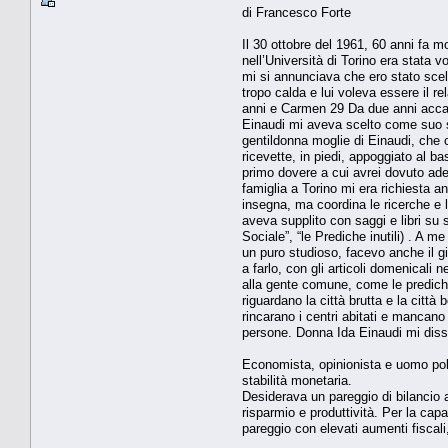
di Francesco Forte
Il 30 ottobre del 1961, 60 anni fa 
nell’Università di Torino era stata 
mi si annunciava che ero stato scel
tropo calda e lui voleva essere il 
anni e Carmen 29 Da due anni accad
Einaudi mi aveva scelto come suo suc
gentildonna moglie di Einaudi, che c
ricevette, in piedi, appoggiato al ba
primo dovere a cui avrei dovuto adem
famiglia a Torino mi era richiesta a
insegna, ma coordina le ricerche e le
aveva supplito con saggi e libri su s
Sociale”, “le Prediche inutili) . A 
un puro studioso, facevo anche il gio
a farlo, con gli articoli domenicali 
alla gente comune, come le prediche
riguardano la città brutta e la città
rincarano i centri abitati e mancano
persone. Donna Ida Einaudi mi disse c
Economista, opinionista e uomo polit
stabilità monetaria.
Desiderava un pareggio di bilancio a
risparmio e produttività. Per la cap
pareggio con elevati aumenti fiscal