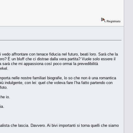
Registrato
vedo affrontare con tenace fiducia nel futuro, beati loro. Sarà che la
ro? È un bluff che ci distrae dalla vera partita? Vuole solo essere il
 sarà che mi appassiona così poco ormai la prevedibilità
erkel.
rta nelle nostre familiari biografie, lo so che non è una romantica
iù indulgente, con lei: quel che voleva fare l’ha fatto partendo con
foto.
che io.
ia.
nalista che lascia. Davvero. Ai bivi importanti si torna quelli che siamo