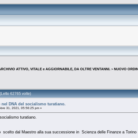
--ARCHIVIO ATTIVO, VITALE e AGGIORNABILE, DA OLTRE VENTANNI.
>
NUOVO ORDIN
Letto 62765 volte)
è nel DNA del socialismo turatiano.
bre 31, 2021, 05:56:25 pm »
 socialismo turatiano.
evo scelto dal Maestro alla sua successione in Scienza delle Finanze a Torino