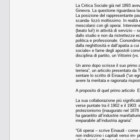
La Critica Sociale già nel 1893 avev
Ginevra. La questione riguardava la 
La posizione del rappresentante pav
scanda- lizzò moltissimo. In realtà e
mescolarsi con gli operai. Interviene
(beato lui!) in attività di servizio
dallo studio e non da ristrettezze e
politica e professionale. Cionondimeno
dalla neghittosità e dall’apatia a c
sociale» e farne degli apostoli convi
disciplina di partito, un Vittorini (vs.
Un anno dopo scrisse il suo primo art
terriera”, un articolo presentato da 
sentare lo scritto di Einaudi (“un e
avere la meritata e ragionata rispost
A proposito di quel primo articolo E
La sua collaborazione più significati
verse puntate tra il 1902 e il 1903: e
protezionismo (inaugurato nel 1878 e
ha garantito all’industrie manifattur
irreparabile all’industria agraria”.
“Gli operai – scrive Einaudi - come 
non indirizzino i capitali verso im- p