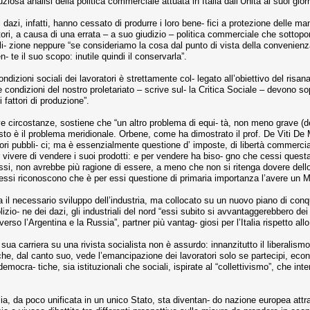
iosa analisi della politica commerciale attuata in Italia dall’Unità ai suoi giorn
 dazi, infatti, hanno cessato di produrre i loro bene- fici a protezione delle man
ltori, a causa di una errata – a suo giudizio – politica commerciale che sottopon
oli- zione neppure “se consideriamo la cosa dal punto di vista della convenienza
 te il suo scopo: inutile quindi il conservarla”.
ondizioni sociali dei lavoratori è strettamente col- legato all’obiettivo del r
le condizioni del nostro proletariato – scrive sul- la Critica Sociale – devono s
 i fattori di produzione”.
e circostanze, sostiene che “un altro problema di equi- tà, non meno grave (dell
uesto è il problema meridionale. Orbene, come ha dimostrato il prof. De Viti 
i pubbli- ci; ma è essenzialmente questione d’ imposte, di libertà commerciale
r vivere di vendere i suoi prodotti: e per vendere ha biso- gno che cessi questa t
tessi, non avrebbe più ragione di essere, a meno che non si ritenga dovere dello 
 stessi riconoscono che è per essi questione di primaria importanza l’avere un 
 il necessario sviluppo dell’industria, ma collocato su un nuovo piano di conqui
zio- ne dei dazi, gli industriali del nord “essi subito si avvantaggerebbero dei
e verso l’Argentina e la Russia”, partner più vantag- giosi per l’Italia rispetto
la sua carriera su una rivista socialista non è assurdo: innanzitutto il liberali
 che, dal canto suo, vede l’emancipazione dei lavoratori solo se partecipi, econo
 democra- tiche, sia istituzionali che sociali, ispirate al “collettivismo”, che
lia, da poco unificata in un unico Stato, sta diventan- do nazione europea attrav