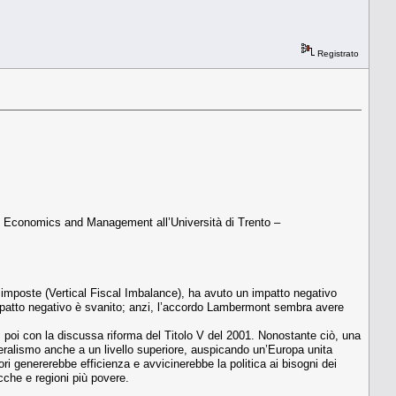
Registrato
in Economics and Management all’Università di Trento –
e imposte (Vertical Fiscal Imbalance), ha avuto un impatto negativo
 impatto negativo è svanito; anzi, l’accordo Lambermont sembra avere
e, poi con la discussa riforma del Titolo V del 2001. Nonostante ciò, una
ederalismo anche a un livello superiore, auspicando un’Europa unita
ori genererebbe efficienza e avvicinerebbe la politica ai bisogni dei
ricche e regioni più povere.