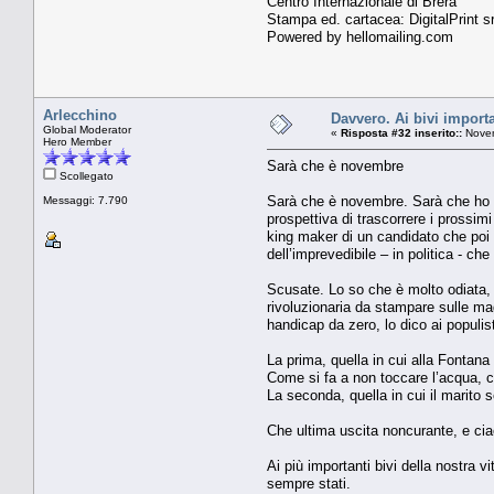
Centro Internazionale di Brera
Stampa ed. cartacea: DigitalPrint sr
Powered by hellomailing.com
Arlecchino
Davvero. Ai bivi importa
Global Moderator
«
Risposta #32 inserito::
Novem
Hero Member
Sarà che è novembre
Scollegato
Sarà che è novembre. Sarà che ho un
Messaggi: 7.790
prospettiva di trascorrere i prossim
king maker di un candidato che poi
dell’imprevedibile – in politica - ch
Scusate. Lo so che è molto odiata, 
rivoluzionaria da stampare sulle mag
handicap da zero, lo dico ai populis
La prima, quella in cui alla Fontana d
Come si fa a non toccare l’acqua, co
La seconda, quella in cui il marito 
Che ultima uscita noncurante, e cia
Ai più importanti bivi della nostra v
sempre stati.