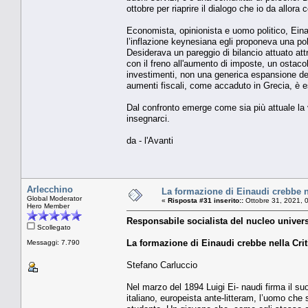
ottobre per riaprire il dialogo che io da allora
Economista, opinionista e uomo politico, Eina
l’inflazione keynesiana egli proponeva una poli
Desiderava un pareggio di bilancio attuato attr
con il freno all'aumento di imposte, un ostacol
investimenti, non una generica espansione dei 
aumenti fiscali, come accaduto in Grecia, è e
Dal confronto emerge come sia più attuale la
insegnarci.
da - l'Avanti
Arlecchino
La formazione di Einaudi crebbe ne
Global Moderator
«
Risposta #31 inserito::
Ottobre 31, 2021, 
Hero Member
Responsabile socialista del nucleo univers
Scollegato
La formazione di Einaudi crebbe nella Crit
Messaggi: 7.790
Stefano Carluccio
Nel marzo del 1894 Luigi Ei- naudi firma il suo 
italiano, europeista ante-litteram, l’uomo che 