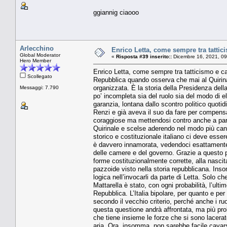
ggiannig ciaooo
Arlecchino
Enrico Letta, come sempre tra tattic
Global Moderator
«
Risposta #39 inserito::
Dicembre 16, 2021, 09
Hero Member
Enrico Letta, come sempre tra tatticismo e ca
Scollegato
Repubblica quando osserva che mai al Quirinale
organizzata. È la storia della Presidenza dell
Messaggi: 7.790
po’ incompleta sia del ruolo sia del modo di el
garanzia, lontana dallo scontro politico quotidi
Renzi e già aveva il suo da fare per compen
coraggiose ma mettendosi contro anche a parti
Quirinale e scelse aderendo nel modo più cano
storico e costituzionale italiano ci deve esse
è davvero innamorata, vedendoci esattamente il 
delle camere e del governo. Grazie a questo pr
forme costituzionalmente corrette, alla nascit
pazzoide visto nella storia repubblicana. Ins
logica nell’invocarli da parte di Letta. Solo ch
Mattarella è stato, con ogni probabilità, l’ult
Repubblica. L’Italia bipolare, per quanto e per 
secondo il vecchio criterio, perché anche i ruo
questa questione andrà affrontata, ma più pro
che tiene insieme le forze che si sono lacerate
aria. Ora, insomma, non sarebbe facile cavar