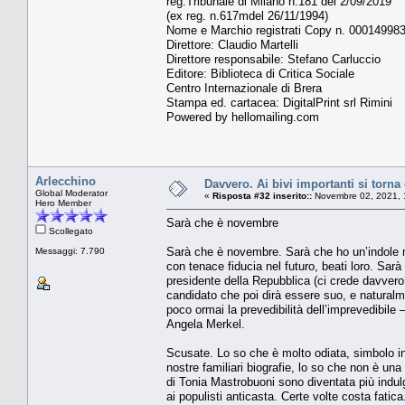
reg.Tribunale di Milano n.181 del 2/09/2019
(ex reg. n.617mdel 26/11/1994)
Nome e Marchio registrati Copy n. 00014998
Direttore: Claudio Martelli
Direttore responsabile: Stefano Carluccio
Editore: Biblioteca di Critica Sociale
Centro Internazionale di Brera
Stampa ed. cartacea: DigitalPrint srl Rimini
Powered by hellomailing.com
Arlecchino
Davvero. Ai bivi importanti si torna
Global Moderator
«
Risposta #32 inserito::
Novembre 02, 2021, 
Hero Member
Sarà che è novembre
Scollegato
Sarà che è novembre. Sarà che ho un’indole ma
Messaggi: 7.790
con tenace fiducia nel futuro, beati loro. Sarà
presidente della Repubblica (ci crede davvero?
candidato che poi dirà essere suo, e natura
poco ormai la prevedibilità dell’imprevedibile –
Angela Merkel.
Scusate. Lo so che è molto odiata, simbolo i
nostre familiari biografie, lo so che non è una
di Tonia Mastrobuoni sono diventata più indulg
ai populisti anticasta. Certe volte costa fatic