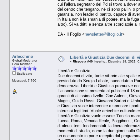
cui l’allora segretario del Pd si trovò a dover 
del centro che tengano, né ci sono pallini o pr
garanzia, non leader di partito, capace di aver
in Italia non è la smania di potere, ma la fuga
altro). Si va dritti e senza altre scorciatoie a
DA - Il Foglio <
newsletter@ilfoglio.it
>
Arlecchino
Libertà e Giustizia Due decenni di vita
Global Moderator
«
Risposta #40 inserito::
Dicembre 18, 2021, 0
Hero Member
Libertà e Giustizia
Scollegato
Due decenni di vita, tante vittorie alle spalle e
presieduta da Sergio Labate, succeduto a Pau
Messaggi: 7.790
democrazia. Libertà e Giustizia promuove conve
L’associazione si presenta al pubblico il 18 
garanti di altissimo livello: Gae Aulenti, Gi
Magris, Guido Rossi, Giovanni Sartori e Umbert
e Giustizia vuole intervenire a spronare i partit
interessi legittimi. Vuole arricchire culturalme
Libertà e Giustizia vuole essere “l’anello manca
Lucca, Roma, Venaria Reale, Poggibonsi, Gen
di alcuni temi fondamentali: la libera informazi
momenti di studio, come la due giorni sulla Giu
un documento in parte recepito dal programma