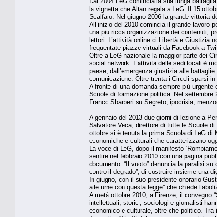
Dal 2004 LeG comincia la sua lunga battaglia 
la vignetta che Altan regala a LeG. Il 15 otto
Scalfaro. Nel giugno 2006 la grande vittoria d
All’inizio del 2010 comincia il grande lavoro 
una più ricca organizzazione dei contenuti, pro
lettori. L’attività online di Libertà e Giustizi
frequentate piazze virtuali da Facebook a Twi
Oltre a LeG nazionale la maggior parte dei Cir
social network. L’attività delle sedi locali è mo
paese, dall’emergenza giustizia alle battaglie p
comunicazione. Oltre trenta i Circoli sparsi in t
A fronte di una domanda sempre più urgente di “
Scuole di formazione politica. Nel settembre 2
Franco Sbarberi su Segreto, ipocrisia, menzo
A gennaio del 2013 due giorni di lezione a Peru
Salvatore Veca, direttore di tutte le Scuole d
ottobre si è tenuta la prima Scuola di LeG di M
economiche e culturali che caratterizzano ogg
La voce di LeG, dopo il manifesto “Rompiamo il
sentire nel febbraio 2010 con una pagina pub
documento. “Il vuoto” denuncia la paralisi su 
contro il degrado”, di costruire insieme una di
In giugno, con il suo presidente onorario Gusta
alle urne con questa legge” che chiede l’aboli
A metà ottobre 2010, a Firenze, il convegno “S
intellettuali, storici, sociologi e giornalisti h
economico e culturale, oltre che politico. Tr