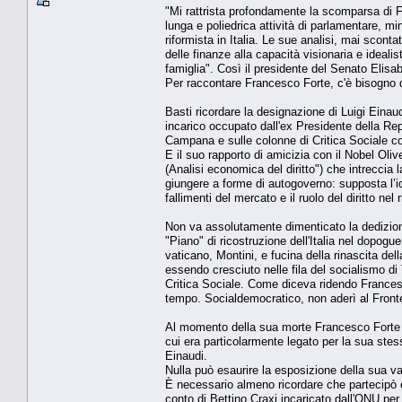
"Mi rattrista profondamente la scomparsa di F
lunga e poliedrica attività di parlamentare, min
riformista in Italia. Le sue analisi, mai sconta
delle finanze alla capacità visionaria e ideali
famiglia". Così il presidente del Senato Elisab
Per raccontare Francesco Forte, c'è bisogno di
Basti ricordare la designazione di Luigi Einaud
incarico occupato dall'ex Presidente della Repub
Campana e sulle colonne di Critica Sociale con
E il suo rapporto di amicizia con il Nobel Ol
(Analisi economica del diritto") che intreccia
giungere a forme di autogoverno: supposta l’id
fallimenti del mercato e il ruolo del diritto nel 
Non va assolutamente dimenticato la dedizione
"Piano" di ricostruzione dell'Italia nel dopogue
vaticano, Montini, e fucina della rinascita de
essendo cresciuto nelle fila del socialismo di 
Critica Sociale. Come diceva ridendo Francesco
tempo. Socialdemocratico, non aderì al Front
Al momento della sua morte Francesco Forte ave
cui era particolarmente legato per la sua ste
Einaudi.
Nulla può esaurire la esposizione della sua v
È necessario almeno ricordare che partecipò e
conto di Bettino Craxi incaricato dall'ONU per 