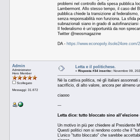
problemi nel controllo della spesa pubblica lo
Lambermont. Allo stesso tempo, il caso del Be
pubblica chiede la transizione al federalismo,
senza responsabilità non funziona. La sfida per
subnazionali siano in grado di autofinanziarsi 
Il federalismo è un’opportunità da non sprecar
Twitter @neosmagazine
DA -
https://www.econopoly.ilsole24ore.com/
Admin
Letta e il politichese.
Administrator
«
Risposta #34 inserito::
Novembre 09, 202
Hero Member
Né la cattiva politica, né gli italiani assonna
Scollegato
sacrificio, di alto valore, ancora per almeno u
Messaggi: 31.672
ciaooo
---
Letta dice: tutto bloccato sino all’elezione 
Un motivo in più per chiedere al Presidente M
Questi politici non si rendono conto che il "tutt
L'unico "tutto bloccato" che sarebbe accettabil