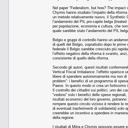
Nel paper “Federalism, but how? The impact o
Chymis hanno studiato l’impatto della riforma
un metodo relativamente nuovo, il Synthetic 
l’andamento del PIL pro-capite belga (treated 
per popolazione, economia e cultura, che non h
quale sarebbe stato l’andamento del PIL belga
Belgio e gruppi di controllo hanno un andamento
di quelli del Belgio, soprattutto dopo le prime
federale il Belgio sarebbe cresciuto più rapi
l’effetto negativo della riforma è svanito, anz
consistente di quello della riforma.
Secondo gli autori, questi risultati confermere
Vertical Fiscal Imbalance: l’effetto sparisce u
libere di spendere autonomamente ma non di fin
problem”: i benefici di un programma di spesa p
Paese. In questo modo si crea un fortissimo in
Il controllo dei cittadini sui politici, uno dei c
“vedono” solo i benefici delle spese regionali
risultati economici del loro governo, potranno
rompere questo circolo vizioso è rendere le re
di eventuali trasferimenti di solidarietà) solo q
creerebbe un incentivo a spendere in maniera 
della regione.
I risultati di Mitra e Chymis possono essere 