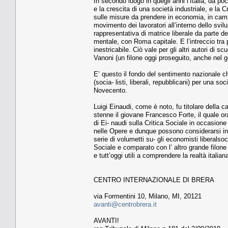
In secondo luogo in quegli anni l’Italia, da p
e la crescita di una società industriale, e la
sulle misure da prendere in economia, in campo s
movimento dei lavoratori all’interno dello svil
rappresentativa di matrice liberale da parte dei
mentale, con Roma capitale. E l’intreccio tra
inestricabile. Ciò vale per gli altri autori di s
Vanoni (un filone oggi proseguito, anche nel 
E’ questo il fondo del sentimento nazionale ch
(socia- listi, liberali, repubblicani) per una so
Novecento.
Luigi Einaudi, come è noto, fu titolare della c
stenne il giovane Francesco Forte, il quale or
di Ei- naudi sulla Critica Sociale in occasione
nelle Opere e dunque possono considerarsi ined
serie di volumetti su- gli economisti liberalsoci
Sociale e comparato con l’ altro grande filone
e tutt’oggi utili a comprendere la realtà italia
CENTRO INTERNAZIONALE DI BRERA
via Formentini 10, Milano, MI, 20121
avanti@centrobrera.it
AVANTI!