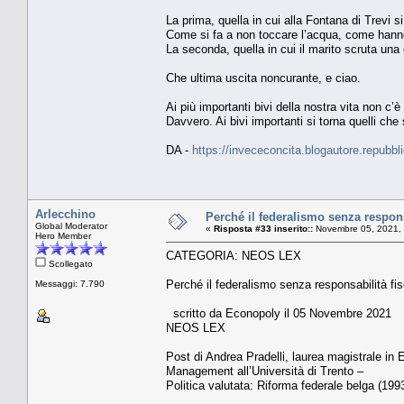
La prima, quella in cui alla Fontana di Trevi si 
Come si fa a non toccare l’acqua, come hanno f
La seconda, quella in cui il marito scruta una 
Che ultima uscita noncurante, e ciao.
Ai più importanti bivi della nostra vita non c’è
Davvero. Ai bivi importanti si torna quelli ch
DA -
https://invececoncita.blogautore.repubbli
Arlecchino
Perché il federalismo senza respons
Global Moderator
«
Risposta #33 inserito::
Novembre 05, 2021, 
Hero Member
CATEGORIA: NEOS LEX
Scollegato
Perché il federalismo senza responsabilità fi
Messaggi: 7.790
scritto da Econopoly il 05 Novembre 2021
NEOS LEX
Post di Andrea Pradelli, laurea magistrale i
Management all’Università di Trento –
Politica valutata: Riforma federale belga (1