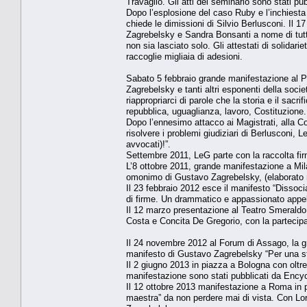
Travaglio. Gli atti del seminario sono stati pub
Dopo l’esplosione del caso Ruby e l’inchiesta 
chiede le dimissioni di Silvio Berlusconi. Il
Zagrebelsky e Sandra Bonsanti a nome di tutta
non sia lasciato solo. Gli attestati di solidari
raccoglie migliaia di adesioni.
Sabato 5 febbraio grande manifestazione al 
Zagrebelsky e tanti altri esponenti della societ
riappropriarci di parole che la storia e il sacrif
repubblica, uguaglianza, lavoro, Costituzione.
Dopo l’ennesimo attacco ai Magistrati, alla Co
risolvere i problemi giudiziari di Berlusconi, L
avvocati)!”.
Settembre 2011, LeG parte con la raccolta firm
L’8 ottobre 2011, grande manifestazione a Milan
omonimo di Gustavo Zagrebelsky, (elaborato n
Il 23 febbraio 2012 esce il manifesto “Dissoci
di firme. Un drammatico e appassionato appello
Il 12 marzo presentazione al Teatro Smeraldo
Costa e Concita De Gregorio, con la partecipa
Il 24 novembre 2012 al Forum di Assago, la gr
manifesto di Gustavo Zagrebelsky “Per una st
Il 2 giugno 2013 in piazza a Bologna con oltre
manifestazione sono stati pubblicati da Ency
Il 12 ottobre 2013 manifestazione a Roma in p
maestra” da non perdere mai di vista. Con Lo