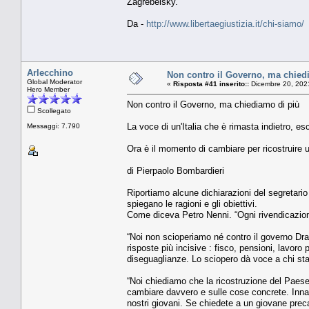
Zagrebelsky.
Da -
http://www.libertaegiustizia.it/chi-siamo/
Arlecchino
Non contro il Governo, ma chied
Global Moderator
«
Risposta #41 inserito::
Dicembre 20, 202
Hero Member
Non contro il Governo, ma chiediamo di più
Scollegato
La voce di un'Italia che è rimasta indietro, e
Messaggi: 7.790
Ora è il momento di cambiare per ricostruire 
di Pierpaolo Bombardieri
Riportiamo alcune dichiarazioni del segretario 
spiegano le ragioni e gli obiettivi.
Come diceva Petro Nenni. “Ogni rivendicazione
“Noi non scioperiamo né contro il governo Drag
risposte più incisive : fisco, pensioni, lavoro
diseguaglianze. Lo sciopero dà voce a chi sta 
“Noi chiediamo che la ricostruzione del Paes
cambiare davvero e sulle cose concrete. Innan
nostri giovani. Se chiedete a un giovane prec