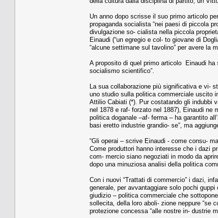
della cultura dalla disciplina di partito, un Vitto
Un anno dopo scrisse il suo primo articolo per 
propaganda socialista “nei paesi di piccola pro
divulgazione so- cialista nella piccola propriet
Einaudi (“un egregio e col- to giovane di Dogl
“alcune settimane sul tavolino” per avere la me
A proposito di quel primo articolo Einaudi ha s
socialismo scientifico”.
La sua collaborazione più significativa e vi- st
uno studio sulla politica commerciale uscito in 
Attilio Cabiati (*). Pur costatando gli indubbi
nel 1878 e raf- forzato nel 1887), Einaudi ne m
politica doganale –af- ferma – ha garantito all
basi eretto industrie grandio- se”, ma aggiunge,
“Gli operai – scrive Einaudi - come consu- mat
Come produttori hanno interesse che i dazi prote
com- mercio siano negoziati in modo da aprire il
dopo una minuziosa analisi della politica commer
Con i nuovi “Trattati di commercio” i dazi, infa
generale, per avvantaggiare solo pochi guppi di 
giudizio – politica commerciale che sottopone l
sollecita, della loro aboli- zione neppure “se 
protezione concessa “alle nostre in- dustrie ma