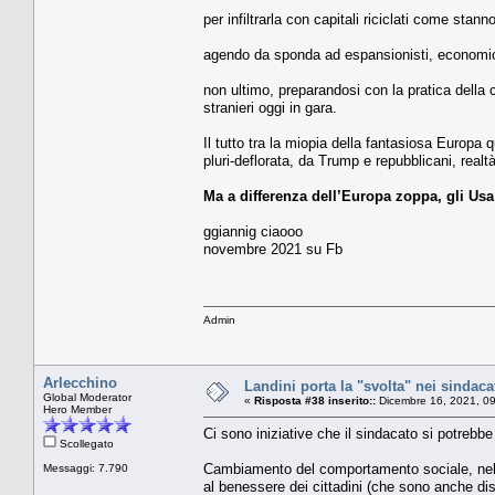
per infiltrarla con capitali riciclati come stan
agendo da sponda ad espansionisti, economici
non ultimo, preparandosi con la pratica della ca
stranieri oggi in gara.
Il tutto tra la miopia della fantasiosa Europa q
pluri-deflorata, da Trump e repubblicani, real
Ma a differenza dell’Europa zoppa, gli Us
ggiannig ciaooo
novembre 2021 su Fb
Admin
Arlecchino
Landini porta la "svolta" nei sindaca
Global Moderator
«
Risposta #38 inserito::
Dicembre 16, 2021, 0
Hero Member
Ci sono iniziative che il sindacato si potrebb
Scollegato
Cambiamento del comportamento sociale, nella 
Messaggi: 7.790
al benessere dei cittadini (che sono anche dis