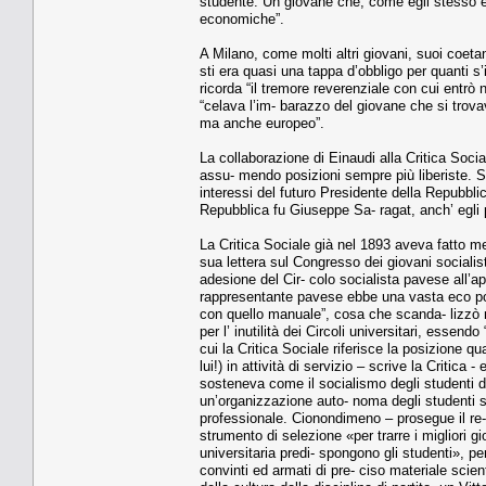
studente. Un giovane che, come egli stesso ebb
economiche”.
A Milano, come molti altri giovani, suoi coetan
sti era quasi una tappa d’obbligo per quanti s
ricorda “il tremore reverenziale con cui entrò 
“celava l’im- barazzo del giovane che si trova
ma anche europeo”.
La collaborazione di Einaudi alla Critica Soci
assu- mendo posizioni sempre più liberiste. So
interessi del futuro Presidente della Repubblic
Repubblica fu Giuseppe Sa- ragat, anch’ egli 
La Critica Sociale già nel 1893 aveva fatto men
sua lettera sul Congresso dei giovani socialis
adesione del Cir- colo socialista pavese all’ap
rappresentante pavese ebbe una vasta eco poich
con quello manuale”, cosa che scanda- lizzò mol
per l’ inutilità dei Circoli universitari, essen
cui la Critica Sociale riferisce la posizione qu
lui!) in attività di servizio – scrive la Criti
sosteneva come il socialismo degli studenti de
un’organizzazione auto- noma degli studenti so
professionale. Cionondimeno – prosegue il re- so
strumento di selezione «per trarre i migliori gi
universitaria predi- spongono gli studenti», pe
convinti ed armati di pre- ciso materiale scien