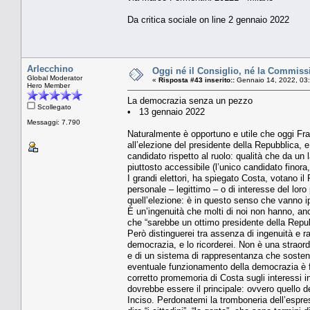
Da critica sociale on line 2 gennaio 2022
Arlecchino
Oggi né il Consiglio, né la Commissi
Global Moderator
«
Risposta #43 inserito::
Gennaio 14, 2022, 03
Hero Member
La democrazia senza un pezzo
Scollegato
• 13 gennaio 2022
Messaggi: 7.790
Naturalmente è opportuno e utile che oggi Fr
all’elezione del presidente della Repubblica, e 
candidato rispetto al ruolo: qualità che da un l
piuttosto accessibile (l’unico candidato finora,
I grandi elettori, ha spiegato Costa, votano il
personale – legittimo – o di interesse del loro p
quell’elezione: è in questo senso che vanno i
È un’ingenuità che molti di noi non hanno, an
che “sarebbe un ottimo presidente della Repub
Però distinguerei tra assenza di ingenuità e 
democrazia, e lo ricorderei. Non è una straord
e di un sistema di rappresentanza che sosten
eventuale funzionamento della democrazia è f
corretto promemoria di Costa sugli interessi in 
dovrebbe essere il principale: ovvero quello d
Inciso. Perdonatemi la tromboneria dell’espr