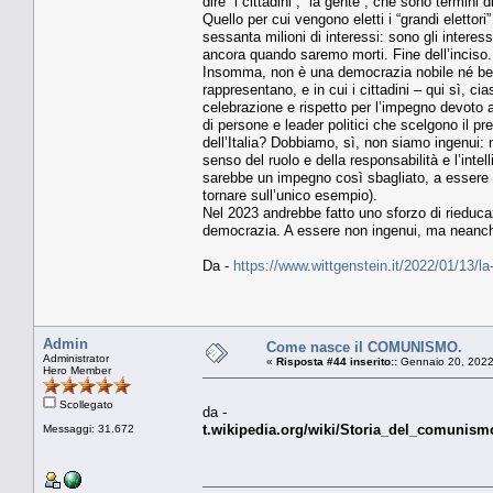
dire “i cittadini”, “la gente”, che sono termini 
Quello per cui vengono eletti i “grandi elettori
sessanta milioni di interessi: sono gli intere
ancora quando saremo morti. Fine dell’inciso.
Insomma, non è una democrazia nobile né ben f
rappresentano, e in cui i cittadini – qui sì, c
celebrazione e rispetto per l’impegno devoto
di persone e leader politici che scelgono il p
dell’Italia? Dobbiamo, sì, non siamo ingenui
senso del ruolo e della responsabilità e l’int
sarebbe un impegno così sbagliato, a essere in
tornare sull’unico esempio).
Nel 2023 andrebbe fatto uno sforzo di rieducaz
democrazia. A essere non ingenui, ma neanch
Da -
https://www.wittgenstein.it/2022/01/13/
Admin
Come nasce il COMUNISMO.
Administrator
«
Risposta #44 inserito::
Gennaio 20, 2022
Hero Member
Scollegato
da -
t.wikipedia.org/wiki/Storia_del_comun
Messaggi: 31.672