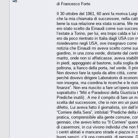
di Francesco Forte
Il 30 ottobre del 1961, 60 anni fa moriva Luig
che la mia chiamata di successore, nella catte
bene la sua relazione era stata scarna. Me ne
ero stato scelto da Einaudi come suo successo
l’estate a Torino, per lui, era tropo calda e l
ero da poco rientrato in Italia dagli USA co
risiedevamo negli USA, ove insegnavo come pr
notizia che Einaudi mi aveva scelto come suo 
giardino, in una zona verde, distante dal centr
marito, onde non si affaticasse, aveva stabili
in piedi, appoggiato al bastone, sulla soglia 
poltrona, a fianco della porta, nel verde. Il p
Non dovevo fare la spola da altre città, come 
perché dovevo dirigere Laboratorio di economia 
non insegna, ma coordina le ricerche e le riuni
finanze”. Non era riuscito a fare un’opera sis
soprattutto i “Miti e Paradossi della Giustizia t
Prediche inutili) . A me il compito di fare un
scelta del successore, che io non ero un puro 
difetto, Lui aveva fatto il giornalista, sin dall
“Corriere della Sera”, intitolati “Prediche dell
pratica, comprensibile alla gente comune, co
gennaio, che avevo letto su “Il Corriere” quando
di casermoni, in cui vivono individui che non 
i centri abitati e mancano strade e piazze in c
buoni servizi, c’è una comunità. di persone. D