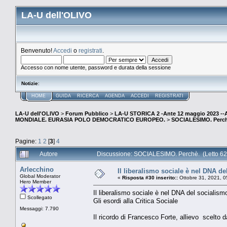
LA-U dell'OLIVO
Benvenuto!
Accedi
o
registrati
.
Accesso con nome utente, password e durata della sessione
Notizie
:
HOME
GUIDA
RICERCA
AGENDA
ACCEDI
REGISTRATI
LA-U dell'OLIVO
>
Forum Pubblico
>
LA-U STORICA 2 -Ante 12 maggio 2023 
MONDIALE. EURASIA POLO DEMOCRATICO EUROPEO.
>
SOCIALESIMO. Perch
Pagine:
1
2
[
3
]
4
Autore
Discussione: SOCIALESIMO. Perchè. (Letto 62
Arlecchino
Il liberalismo sociale è nel DNA de
Global Moderator
«
Risposta #30 inserito::
Ottobre 31, 2021, 0
Hero Member
Il liberalismo sociale è nel DNA del socialismo
Scollegato
Gli esordi alla Critica Sociale
Messaggi: 7.790
Il ricordo di Francesco Forte, allievo scelto