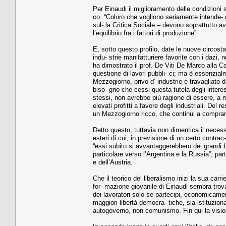
Per Einaudi il miglioramento delle condizioni s
co. “Coloro che vogliono seriamente intende- re
sul- la Critica Sociale – devono soprattutto av
l’equilibrio fra i fattori di produzione”.
E, sotto questo profilo, date le nuove circost
indu- strie manifatturiere favorite con i dazi, 
ha dimostrato il prof. De Viti De Marco alla 
questione di lavori pubbli- ci; ma è essenzialm
Mezzogiorno, privo d’ industrie e travagliato d
biso- gno che cessi questa tutela degli interessi
stessi, non avrebbe più ragione di essere, a m
elevati profitti a favore degli industriali. Del
un Mezzogiorno ricco, che continui a comprare 
Detto questo, tuttavia non dimentica il necess
esteri di cui, in previsione di un certo contrac
“essi subito si avvantaggerebbero dei grandi be
particolare verso l’Argentina e la Russia”, par
e dell’Austria.
Che il teorico del liberalismo inizi la sua carr
for- mazione giovanile di Einaudi sembra trova
dei lavoratori solo se partecipi, economicament
maggiori libertà democra- tiche, sia istituzion
autogoverno, non comunismo. Fin qui la vision