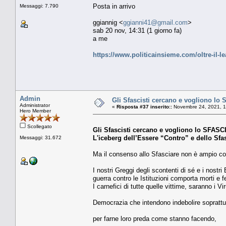
Posta in arrivo
Messaggi: 7.790
ggiannig <
ggianni41@gmail.com
>
sab 20 nov, 14:31 (1 giorno fa)
a me
https://www.politicainsieme.com/oltre-il-l
Admin
Gli Sfascisti cercano e vogliono lo S
Administrator
«
Risposta #37 inserito::
Novembre 24, 2021, 1
Hero Member
Scollegato
Gli Sfascisti cercano e vogliono lo SFASCIO
L'iceberg dell’Essere “Contro” e dello Sfa
Messaggi: 31.672
Ma il consenso allo Sfasciare non è ampio c
I nostri Greggi degli scontenti di sé e i nostr
guerra contro le Istituzioni comporta morti e fe
I carnefici di tutte quelle vittime, saranno i 
Democrazia che intendono indebolire soprattu
per farne loro preda come stanno facendo,