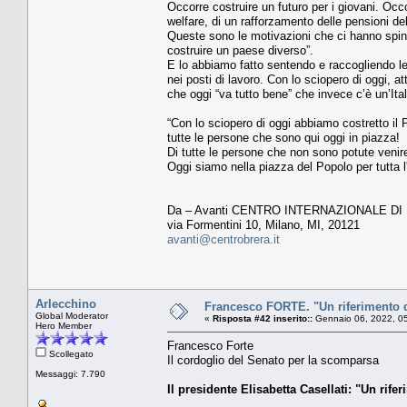
Occorre costruire un futuro per i giovani. Occo
welfare, di un rafforzamento delle pensioni del
Queste sono le motivazioni che ci hanno spint
costruire un paese diverso”.
E lo abbiamo fatto sentendo e raccogliendo le
nei posti di lavoro. Con lo sciopero di oggi, a
che oggi “va tutto bene” che invece c’è un’Ita
“Con lo sciopero di oggi abbiamo costretto il 
tutte le persone che sono qui oggi in piazza!
Di tutte le persone che non sono potute venir
Oggi siamo nella piazza del Popolo per tutta l'
Da – Avanti CENTRO INTERNAZIONALE DI
via Formentini 10, Milano, MI, 20121
avanti@centrobrera.it
Arlecchino
Francesco FORTE. "Un riferimento del
Global Moderator
«
Risposta #42 inserito::
Gennaio 06, 2022, 0
Hero Member
Francesco Forte
Scollegato
Il cordoglio del Senato per la scomparsa
Messaggi: 7.790
Il presidente Elisabetta Casellati: "Un rifer