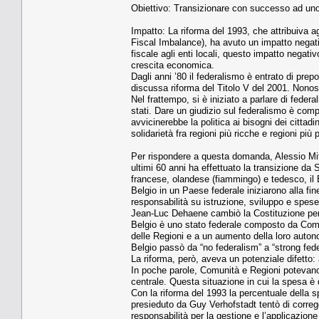
Obiettivo: Transizionare con successo ad uno
Impatto: La riforma del 1993, che attribuiva a
Fiscal Imbalance), ha avuto un impatto negati
fiscale agli enti locali, questo impatto negat
crescita economica.
Dagli anni ’80 il federalismo è entrato di prep
discussa riforma del Titolo V del 2001. Nonos
Nel frattempo, si è iniziato a parlare di fede
stati. Dare un giudizio sul federalismo è compl
avvicinerebbe la politica ai bisogni dei cittadi
solidarietà fra regioni più ricche e regioni più 
Per rispondere a questa domanda, Alessio Mi
ultimi 60 anni ha effettuato la transizione da S
francese, olandese (fiammingo) e tedesco, il Be
Belgio in un Paese federale iniziarono alla fin
responsabilità su istruzione, sviluppo e spese
Jean-Luc Dehaene cambiò la Costituzione per tr
Belgio è uno stato federale composto da Comun
delle Regioni e a un aumento della loro auton
Belgio passò da “no federalism” a “strong fed
La riforma, però, aveva un potenziale difetto:
In poche parole, Comunità e Regioni potevano
centrale. Questa situazione in cui la spesa è 
Con la riforma del 1993 la percentuale della s
presieduto da Guy Verhofstadt tentò di corre
responsabilità per la gestione e l’applicazion