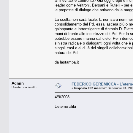
all’inevitabile confronto? Già oggi crepe e inc
leader come Veltroni, Bersani e Rutelli - per 
le proposte di dialogo che arrivano dalla mag
La scelta non sarà facile. E non sarà nemmeno 
consolidamento del Pd, essa lascerà più o men
galoppante e intransigente di Antonio Di Pietro.
mani di fronte alle incertezze del Pd. Per la s
potrebbe essere manna dal cielo. Per i democrat
sinistra radicale o dialoganti ogni volta che è
singoli casi e al di là dei singoli collaborazion
natura del Pd...
da lastampa.it
Admin
FEDERICO GEREMICCA - L'eterno
Utente non iscritto
«
Risposta #32 inserito::
Settembre 04, 200
4/9/2008
L'eterno alibi