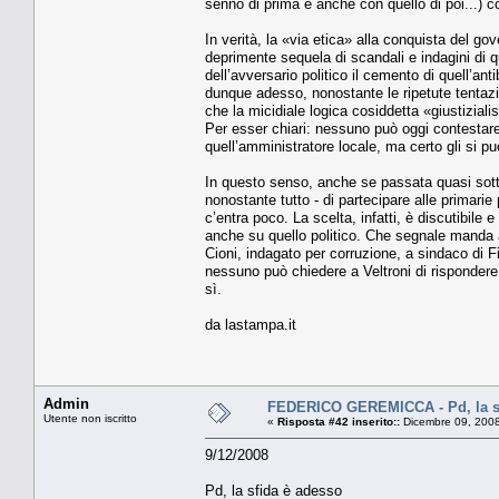
senno di prima e anche con quello di poi...) con
In verità, la «via etica» alla conquista del 
deprimente sequela di scandali e indagini di q
dell’avversario politico il cemento di quell’a
dunque adesso, nonostante le ripetute tentazi
che la micidiale logica cosiddetta «giustizial
Per esser chiari: nessuno può oggi contestare 
quell’amministratore locale, ma certo gli si 
In questo senso, anche se passata quasi sotto
nonostante tutto - di partecipare alle primarie
c’entra poco. La scelta, infatti, è discutibile
anche su quello politico. Che segnale manda ai 
Cioni, indagato per corruzione, a sindaco di F
nessuno può chiedere a Veltroni di rispondere
sì.
da lastampa.it
Admin
FEDERICO GEREMICCA - Pd, la sf
Utente non iscritto
«
Risposta #42 inserito::
Dicembre 09, 2008
9/12/2008
Pd, la sfida è adesso