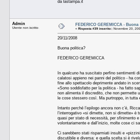
da lastampa.it
Admin
FEDERICO GEREMICCA - Buona p
Utente non iscritto
«
Risposta #39 inserito::
Novembre 20, 200
20/11/2008
Buona politica?
FEDERICO GEREMICCA
In qualcuno ha suscitato perfino sentimenti di
calatosi appieno nei panni del politico - ha c
fine allo spettacolo deprimente andato in sce
«Sono soddisfatto per la politica - ha fatto s
non alimenta il discredito, che non permette un
le cose stessero così. Ma purtroppo, in tutta
Intanto perché l’epilogo ancora non c’è, Riccar
l’interrogativo «si dimette, non si dimette» è tu
quasi per stato di necessità, per sfinimento e
volontariamente e dall’inizio, molte cose ci s
Ci sarebbero stati risparmiati insulti e «pizzi
discutibile e diversa: e quella scelta si è rivel