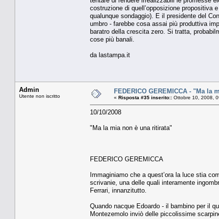
tentare di rendere irrealizzabili le promesse e
costruzione di quell’opposizione propositiva e 
qualunque sondaggio). E il presidente del Consig
umbro - farebbe cosa assai più produttiva imp
baratro della crescita zero. Si tratta, probabil
cose più banali.
da lastampa.it
Admin
FEDERICO GEREMICCA - "Ma la mia
Utente non iscritto
«
Risposta #35 inserito::
Ottobre 10, 2008, 
10/10/2008
"Ma la mia non è una ritirata"
FEDERICO GEREMICCA
Immaginiamo che a quest’ora la luce stia come 
scrivanie, una delle quali interamente ingombra
Ferrari, innanzitutto.
Quando nacque Edoardo - il bambino per il qual
Montezemolo inviò delle piccolissime scarpin