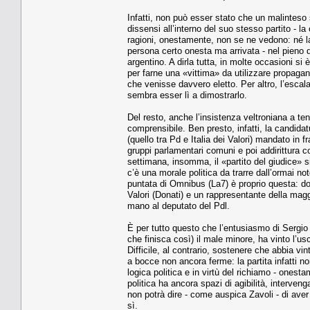
Infatti, non può esser stato che un malinteso s
dissensi all’interno del suo stesso partito - l
ragioni, onestamente, non se ne vedono: né la
persona certo onesta ma arrivata - nel pieno d
argentino. A dirla tutta, in molte occasioni si
per farne una «vittima» da utilizzare propaga
che venisse davvero eletto. Per altro, l’escalat
sembra esser lì a dimostrarlo.
Del resto, anche l’insistenza veltroniana a te
comprensibile. Ben presto, infatti, la candidatu
(quello tra Pd e Italia dei Valori) mandato in 
gruppi parlamentari comuni e poi addirittura c
settimana, insomma, il «partito del giudice» si
c’è una morale politica da trarre dall’ormai no
puntata di Omnibus (La7) è proprio questa: dov
Valori (Donati) e un rappresentante della mag
mano al deputato del Pdl.
È per tutto questo che l’entusiasmo di Sergio
che finisca così) il male minore, ha vinto l’usc
Difficile, al contrario, sostenere che abbia vin
a bocce non ancora ferme: la partita infatti no
logica politica e in virtù del richiamo - onest
politica ha ancora spazi di agibilità, interven
non potrà dire - come auspica Zavoli - di ave
sì.