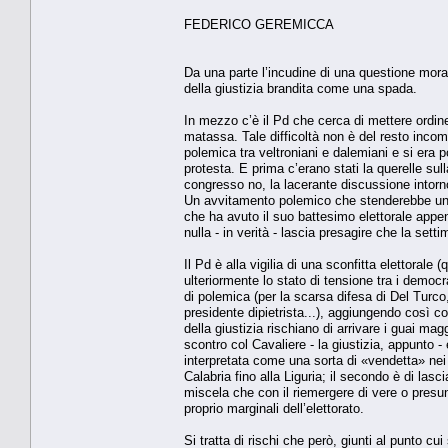
FEDERICO GEREMICCA
Da una parte l’incudine di una questione morale
della giustizia brandita come una spada.
In mezzo c’è il Pd che cerca di mettere ordine
matassa. Tale difficoltà non è del resto inco
polemica tra veltroniani e dalemiani e si era 
protesta. E prima c’erano stati la querelle sul
congresso no, la lacerante discussione intorno
Un avvitamento polemico che stenderebbe un pa
che ha avuto il suo battesimo elettorale appena
nulla - in verità - lascia presagire che la set
Il Pd è alla vigilia di una sconfitta elettoral
ulteriormente lo stato di tensione tra i democ
di polemica (per la scarsa difesa di Del Turco,
presidente dipietrista...), aggiungendo così c
della giustizia rischiano di arrivare i guai mag
scontro col Cavaliere - la giustizia, appunto - 
interpretata come una sorta di «vendetta» nei 
Calabria fino alla Liguria; il secondo è di lasc
miscela che con il riemergere di vere o presun
proprio marginali dell’elettorato.
Si tratta di rischi che però, giunti al punto cui