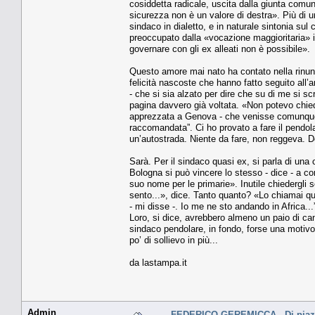
cosiddetta radicale, uscita dalla giunta comun
sicurezza non è un valore di destra». Più di u
sindaco in dialetto, e in naturale sintonia sul 
preoccupato dalla «vocazione maggioritaria» i
governare con gli ex alleati non è possibile».
Questo amore mai nato ha contato nella rinunci
felicità nascoste che hanno fatto seguito all’
- che si sia alzato per dire che su di me si 
pagina davvero già voltata. «Non potevo chieder
apprezzata a Genova - che venisse comunque qu
raccomandata”. Ci ho provato a fare il pendol
un’autostrada. Niente da fare, non reggeva. Dove
Sarà. Per il sindaco quasi ex, si parla di un
Bologna si può vincere lo stesso - dice - a con
suo nome per le primarie». Inutile chiedergli 
sento...», dice. Tanto quanto? «Lo chiamai qu
- mi disse -. Io me ne sto andando in Africa...
Loro, si dice, avrebbero almeno un paio di cand
sindaco pendolare, in fondo, forse una motiv
po’ di sollievo in più...
da lastampa.it
Admin
FEDERICO GEREMICCA - Di piazz