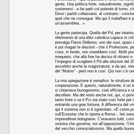
gente. Una politica forte, naturalmente, signif
sostenersi - a far patti col potente di turno,
Dove i partiti collassano, al contrario - conc
quel che ne consegue. Ma qui il malaffare è pr
un’assemblea...».
La gente partecipa. Quella del Pd, per intanto,
riferimento di una élite cattolica capace in ci
prevalga Flavio Delbono, uno dei suoi, quasi u
e poi magari le elezioni - che il Professore, 
cose, in fondo, non starebbero così. Molti pro
irrequieto, che alla fine ha deciso di ritirars
l’impegno di scegliere il Pd alle elezioni del 
assorbito anche la magistratura: e da qui, nie
del “Mulino” - però non è così. Qui non c’è c
La mia spiegazione è semplice: le strutture del
cooperazione. E questo, naturalmente, è un b
si chiamava buongoverno, cioè efficienza e on
decollare. Ma del resto anche noi, qui, ci poni
tanto forte o se il Pci sia stato così forte per
entrambi una gran fortuna. A differenza del «
qui il sistema non si è sgretolato. «E come po
sull’Eurostar che lo riporta a Roma -. Ieri ser
imprenditore bolognese. C’eravamo tutti, come
sinistra che governa, noi all’opposizione, l’Un
del vecchio consociativismo. Ma quello buono