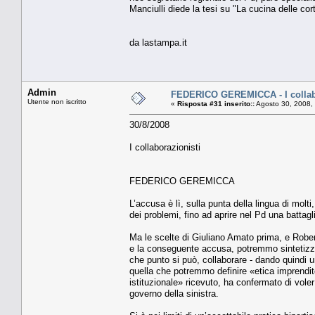
Manciulli diede la tesi su "La cucina delle cort
da lastampa.it
Admin
FEDERICO GEREMICCA - I collab
Utente non iscritto
«
Risposta #31 inserito::
Agosto 30, 2008,
30/8/2008
I collaborazionisti
FEDERICO GEREMICCA
L’accusa è lì, sulla punta della lingua di molt
dei problemi, fino ad aprire nel Pd una battaglia
Ma le scelte di Giuliano Amato prima, e Robert
e la conseguente accusa, potremmo sintetizza
che punto si può, collaborare - dando quindi
quella che potremmo definire «etica imprendit
istituzionale» ricevuto, ha confermato di vol
governo della sinistra.