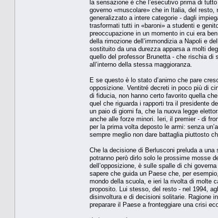
la sensazione è che l’esecutivo prima di tutto 
governo «muscolare» che in Italia, del resto
generalizzato a intere categorie - dagli impiegat
trasformati tutti in «baroni» a studenti e genit
preoccupazione in un momento in cui era ben al
della rimozione dell’immondizia a Napoli e del
sostituito da una durezza apparsa a molti deg
quello del professor Brunetta - che rischia di
all’interno della stessa maggioranza.
E se questo è lo stato d’animo che pare cresce
opposizione. Ventitré decreti in poco più di ci
di fiducia, non hanno certo favorito quella ch
quel che riguarda i rapporti tra il presidente d
un paio di giorni fa, che la nuova legge ele
anche alle forze minori. Ieri, il premier - di f
per la prima volta deposto le armi: senza un’
sempre meglio non dare battaglia piuttosto che
Che la decisione di Berlusconi preluda a una s
potranno però dirlo solo le prossime mosse del 
dell’opposizione, è sulle spalle di chi governa
sapere che guida un Paese che, per esempio, in
mondo della scuola, e ieri la rivolta di molte c
proposito. Lui stesso, del resto - nel 1994, 
disinvoltura e di decisioni solitarie. Ragione in
preparare il Paese a fronteggiare una crisi eco