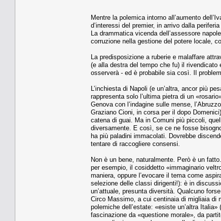
Mentre la polemica intorno all’aumento dell’Iv
d’interessi del premier, in arrivo dalla perife
La drammatica vicenda dell’assessore napoleta
corruzione nella gestione del potere locale, 
La predisposizione a ruberie e malaffare attra
(e alla destra del tempo che fu) il rivendicat
osserverà - ed è probabile sia così. Il proble
L’inchiesta di Napoli (e un’altra, ancor più 
rappresenta solo l’ultima pietra di un «rosario
Genova con l’indagine sulle mense, l’Abruzzo 
Graziano Cioni, in corsa per il dopo Domenici)
catena di guai. Ma in Comuni più piccoli, quel
diversamente. E così, se ce ne fosse bisogno
ha più paladini immacolati. Dovrebbe discende
tentare di raccogliere consensi.
Non è un bene, naturalmente. Però è un fatto. 
per esempio, il cosiddetto «immaginario veltro
maniera, oppure l’evocare il tema come aspira
selezione delle classi dirigenti!): è in discus
un’attuale, presunta diversità. Qualcuno fors
Circo Massimo, a cui centinaia di migliaia di m
polemiche dell’estate: «esiste un’altra Italia»
fascinazione da «questione morale», da partit