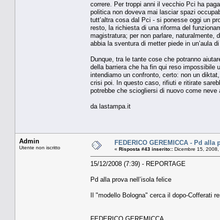
correre. Per troppi anni il vecchio Pci ha pagat
politica non doveva mai lasciar spazi occupabi
tutt’altra cosa dal Pci - si ponesse oggi un pr
resto, la richiesta di una riforma del funziona
magistratura; per non parlare, naturalmente, d
abbia la sventura di metter piede in un’aula di 
Dunque, tra le tante cose che potranno aiutare
della barriera che ha fin qui reso impossibile 
intendiamo un confronto, certo: non un diktat
crisi poi. In questo caso, rifiuti e ritirate sar
potrebbe che sciogliersi di nuovo come neve a
da lastampa.it
Admin
FEDERICO GEREMICCA - Pd alla pro
Utente non iscritto
«
Risposta #43 inserito::
Dicembre 15, 2008,
15/12/2008 (7:39) - REPORTAGE
Pd alla prova nell’isola felice
Il "modello Bologna" cerca il dopo-Cofferati re
FEDERICO GEREMICCA