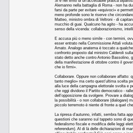
Si è nei limiti di un’accettabile pratica bipa
Alemanno nella battaglia di Roma - non ha dub
farsi da parte per evitare «equivoci» e permett
meno profonde sono le riserve che circondano 
Matteo, ministro ombra di Veltroni - di capitan
mucchio di guai. Qualcuno ha agito - ha accusa
senso della vicenda: collaborazionismo, intel
E accusa più o meno simile - con termini, ovv
esser entrato nella Commissione Attali voluta
Amato. Analogo anatema è toccato a qualche 
confronto proposto dal ministro Calderoli sulla
stato detto anche contro Antonio Bassolino, g
della manifestazione di ottobre contro il gove
che io firmi».
Collaborare. Oppure non collaborare affatto:
tanto meglio» ma certo quest’ultima scelta pr
alla luce della campagna elettorale svolta e per
che oggi dividono il Partito democratico - rall
dell’opposizione da svolgere. Provare a dialoga
la possibilità - o non collaborare (dialogare) 
piccolo terremoto è niente di fronte a quel ch
La ripresa d’autunno, infatti, sembra fatta app
questioni che saranno sul tappeto sono di quel
federalismo fiscale e modifica delle leggi ele
referendum). Al di là delle dichiarazioni di ma