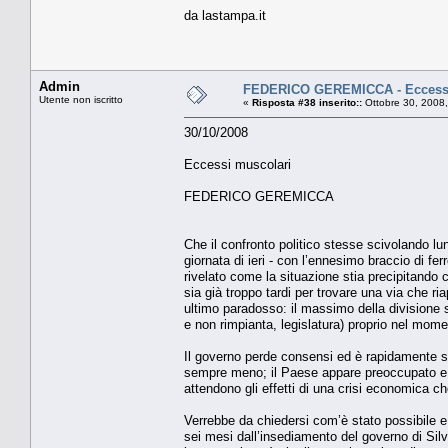
da lastampa.it
Admin
FEDERICO GEREMICCA - Eccessi
Utente non iscritto
«
Risposta #38 inserito::
Ottobre 30, 2008,
30/10/2008
Eccessi muscolari
FEDERICO GEREMICCA
Che il confronto politico stesse scivolando lu
giornata di ieri - con l’ennesimo braccio di fe
rivelato come la situazione stia precipitando
sia già troppo tardi per trovare una via che ri
ultimo paradosso: il massimo della divisione s
e non rimpianta, legislatura) proprio nel mom
Il governo perde consensi ed è rapidamente s
sempre meno; il Paese appare preoccupato e di
attendono gli effetti di una crisi economica ch
Verrebbe da chiedersi com’è stato possibile 
sei mesi dall’insediamento del governo di Sil