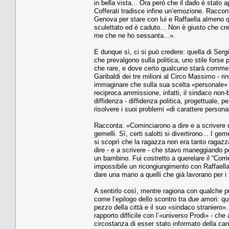
in bella vista... Ora però che il dado è stato 
Cofferati tradisce infine un’emozione. Raccont
Genova per stare con lui e Raffaella almeno q
sculettato ed è caduto... Non è giusto che cre
me che ne ho sessanta...».
E dunque sì, ci si può credere: quella di Ser
che prevalgono sulla politica, uno stile forse 
che rare, e dove certo qualcuno starà commenta
Garibaldi dei tre milioni al Circo Massimo - r
immaginare che sulla sua scelta «personale» l
reciproca ammissione, infatti, il sindaco non-
diffidenza - diffidenza politica, progettuale, p
risolvere i suoi problemi «di carattere person
Racconta: «Cominciarono a dire e a scrivere
gemelli. Sì, certi salotti si divertirono... I 
si scoprì che la ragazza non era tanto ragaz
dire - e a scrivere - che stavo maneggiando pe
un bambino. Fui costretto a querelare il “Corrie
impossibile un ricongiungimento con Raffaella 
dare una mano a quelli che già lavorano per i t
A sentirlo così, mentre ragiona con qualche pud
come l’epilogo dello scontro tra due amori: que
pezzo della città e il suo «sindaco straniero
rapporto difficile con l’«universo Prodi» - che
circostanza di esser stato informato della can