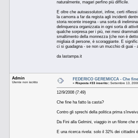
naturalmente, magari perfino più difficile.
E oltre che autoassolutori, infine, certi rifle
la camorra a far da regista agli incidenti dentr
storia recente insegna - una sorta di inelimin
delinquenza organizzata in ogni sorta di attivi
qualche sorpresa per i più, nei mesi drammatic
smaltimento della monnezza (che non è detto no
migliaia di persone, è scoraggiante. E signifi
ci si guadagna - se non un mucchio di guai -
da lastampa.it
Admin
FEDERICO GEREMICCA - Che fine h
Utente non iscritto
«
Risposta #33 inserito::
Settembre 13, 2008
12/9/2008 (7:49)
Che fine ha fatto la casta?
Contro gli sprechi della politica prima s'inve
Da Fini alla Gelmini, viaggio in un filone che n
E una ricerca rivela: solo il 32% dei cittadini 