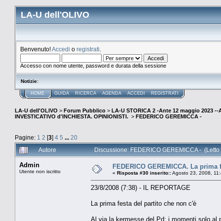
LA-U dell'OLIVO
Benvenuto!
Accedi
o
registrati
.
Accesso con nome utente, password e durata della sessione
Notizie
:
HOME
GUIDA
RICERCA
AGENDA
ACCEDI
REGISTRATI
LA-U dell'OLIVO
>
Forum Pubblico
>
LA-U STORICA 2 -Ante 12 maggio 2023 
INVESTICATIVO d'INCHIESTA. OPINIONISTI.
>
FEDERICO GEREMICCA -
Pagine:
1
2
[
3
]
4
5
...
20
Autore
Discussione: FEDERICO GEREMICCA - (Letto 
Admin
FEDERICO GEREMICCA. La prima fes
Utente non iscritto
«
Risposta #30 inserito::
Agosto 23, 2008, 11
23/8/2008 (7:38) - IL REPORTAGE
La prima festa del partito che non c'è
Al via la kermesse del Pd: i momenti solo al