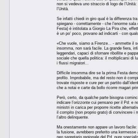
non si vedeva uno straccio di logo de l’Unità
l’Unità.
Se infatti chiedi in giro qual è la differenza t
spiegano - correttamente - che l’enorme sala di
Festa) è intitolata a Giorgio La Pira che, eff
è un po’ poco, provano ad indicarti - con qual
«Che vuole, siamo a Firenze... - ammette il soli
insomma, non sarà facile. La grande fiera, infat
leggendari, capaci di sfornare ribollite e pappa
sociale che quella politica: il moltiplicarsi di
i flussi migratori...
Difficile insomma dire se la prima Festa democ
profilo. Improbabile, ma del resto non è comp
trovate risposte e cure per un partito dall’ident
che a notai e carte da bollo ricorre magari pri
Però, certo, da qualche parte bisogna cominci
indicare l’orizzonte cui pensano per il Pd: e 
ministri in carica per proporre ricette alterna
il compito (non proprio grato) di convincere i
l’altro delinquente.
Ma onestamente non appare un lavoro facile: e 
la fusione, avrebbero preferito una kermesse ap
neo segretario regionale del Pd, pure special