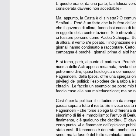
E queste erano, da una parte, la sfiducia verso l
considerata davvero non accettabile».
Ma, appunto, la Casta è di sinistra? O comunq
Scalfari -. Però è un fatto che la bufera dell’a
che il governo di allora, facendosi carico di fr
in oggetto della contestazione. Si è ritrovat
ci fossero persone come Padoa Schioppa, Bers
di allora, il vento s’è posato, l’indignazione è
giornali hanno continuato a raccontare. Certo
campagna è perché i giornali prima di altri ha
E si torna, però, al punto di partenza. Perché l
ricerca delle Acli appena resa nota, rivela che
potremmo dire, quasi fisiologica o comunque 
Pagnoncelli, della Ipsos, offre una spiegazio
privilegi dei politici: l’esplodere della rabbia
cittadini. Le faccio un esempio: se porto mio 
faccio caso alla sua maleducazione; ma se no
Così è per la politica: il cittadino sa da semp
passa sopra a tutto il resto. Se invece costa
Pagnoncelli - che forse spiega la differenza d
sinonimo di liti e immobilismo; l’arrivo di Berl
finalmente, c’è qualcuno che decide». E’ davv
certo punto. «Le fiammate dell’opinione pubbl
stato così. Il fenomeno è rientrato, anche se
serio, ma la fase è del tutto cambiata: oggi la