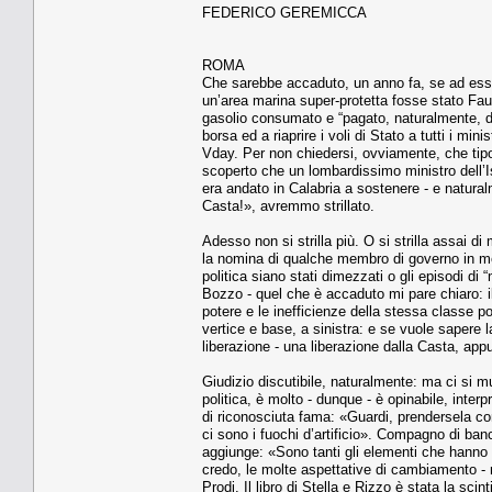
FEDERICO GEREMICCA
ROMA
Che sarebbe accaduto, un anno fa, se ad esser
un’area marina super-protetta fosse stato Faus
gasolio consumato e “pagato, naturalmente, da 
borsa ed a riaprire i voli di Stato a tutti i min
Vday. Per non chiedersi, ovviamente, che tipo
scoperto che un lombardissimo ministro dell’Is
era andato in Calabria a sostenere - e natural
Casta!», avremmo strillato.
Adesso non si strilla più. O si strilla assai 
la nomina di qualche membro di governo in meno
politica siano stati dimezzati o gli episodi di 
Bozzo - quel che è accaduto mi pare chiaro: il 
potere e le inefficienze della stessa classe poli
vertice e base, a sinistra: e se vuole sapere 
liberazione - una liberazione dalla Casta, app
Giudizio discutibile, naturalmente: ma ci si 
politica, è molto - dunque - è opinabile, interp
di riconosciuta fama: «Guardi, prendersela c
ci sono i fuochi d’artificio». Compagno di ban
aggiunge: «Sono tanti gli elementi che hanno co
credo, le molte aspettative di cambiamento -
Prodi. Il libro di Stella e Rizzo è stata la sc