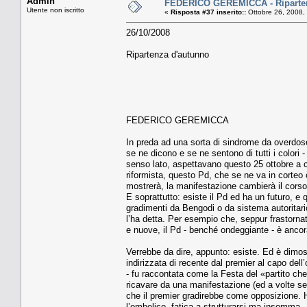
Admin
FEDERICO GEREMICCA - Riparten
Utente non iscritto
«
Risposta #37 inserito::
Ottobre 26, 2008,
26/10/2008
Ripartenza d'autunno
FEDERICO GEREMICCA
In preda ad una sorta di sindrome da overdose
se ne dicono e se ne sentono di tutti i colori
senso lato, aspettavano questo 25 ottobre a 
riformista, questo Pd, che se ne va in corteo 
mostrerà, la manifestazione cambierà il cors
E soprattutto: esiste il Pd ed ha un futuro, e
gradimenti da Bengodi o da sistema autoritari
l’ha detta. Per esempio che, seppur frastornato
e nuove, il Pd - benché ondeggiante - è ancora
Verrebbe da dire, appunto: esiste. Ed è dimos
indirizzata di recente dal premier al capo dell
- fu raccontata come la Festa del «partito che
ricavare da una manifestazione (ed a volte se
che il premier gradirebbe come opposizione. 
l’ombelico, fatica a strutturarsi ma insomma - a 