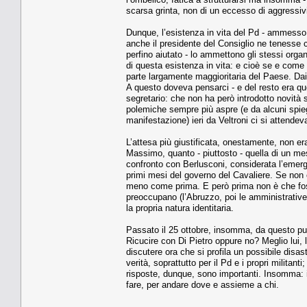
scarsa grinta, non di un eccesso di aggressivi
Dunque, l’esistenza in vita del Pd - ammesso
anche il presidente del Consiglio ne tenesse 
perfino aiutato - lo ammettono gli stessi organi
di questa esistenza in vita: e cioè se e come
parte largamente maggioritaria del Paese. Dai c
A questo doveva pensarci - e del resto era quel
segretario: che non ha però introdotto novità s
polemiche sempre più aspre (e da alcuni spiegat
manifestazione) ieri da Veltroni ci si attendev
L’attesa più giustificata, onestamente, non er
Massimo, quanto - piuttosto - quella di un mes
confronto con Berlusconi, considerata l’emergen
primi mesi del governo del Cavaliere. Se non ci
meno come prima. E però prima non è che fosse
preoccupano (l’Abruzzo, poi le amministrative 
la propria natura identitaria.
Passato il 25 ottobre, insomma, da questo pu
Ricucire con Di Pietro oppure no? Meglio lui, l
discutere ora che si profila un possibile disas
verità, soprattutto per il Pd e i propri militanti
risposte, dunque, sono importanti. Insomma: i
fare, per andare dove e assieme a chi.