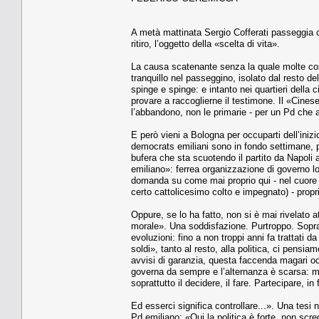
A metà mattinata Sergio Cofferati passeggia co
ritiro, l’oggetto della «scelta di vita».
La causa scatenante senza la quale molte cos
tranquillo nel passeggino, isolato dal resto d
spinge e spinge: e intanto nei quartieri della c
provare a raccoglierne il testimone. Il «Cinese
l’abbandono, non le primarie - per un Pd che 
E però vieni a Bologna per occuparti dell’iniz
democrats emiliani sono in fondo settimane, pur
bufera che sta scuotendo il partito da Napoli a
emiliano»: ferrea organizzazione di governo l
domanda su come mai proprio qui - nel cuore de
certo cattolicesimo colto e impegnato) - propr
Oppure, se lo ha fatto, non si è mai rivelato
morale». Una soddisfazione. Purtroppo. Sopratt
evoluzioni: fino a non troppi anni fa trattati
soldi», tanto al resto, alla politica, ci pensi
avvisi di garanzia, questa faccenda magari occ
governa da sempre e l’alternanza è scarsa: ma 
soprattutto il decidere, il fare. Partecipare, in
Ed esserci significa controllare...». Una tes
Pd emiliano: «Qui la politica è forte, non scre