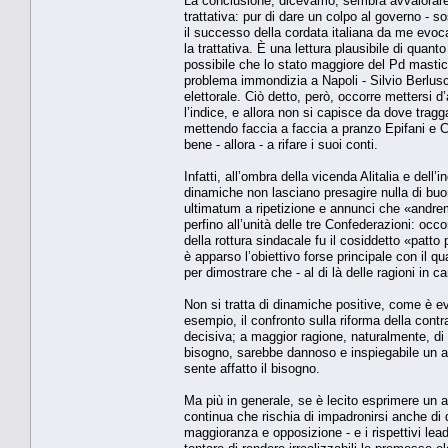
La conclusione, dicevamo, sembra avvalorare la
trattativa: pur di dare un colpo al governo - sos
il successo della cordata italiana da me evoca
la trattativa. È una lettura plausibile di quan
possibile che lo stato maggiore del Pd mastica
problema immondizia a Napoli - Silvio Berlus
elettorale. Ciò detto, però, occorre mettersi d
l’indice, e allora non si capisce da dove tragga 
mettendo faccia a faccia a pranzo Epifani e C
bene - allora - a rifare i suoi conti.
Infatti, all’ombra della vicenda Alitalia e del
dinamiche non lasciano presagire nulla di buo
ultimatum a ripetizione e annunci che «andrem
perfino all’unità delle tre Confederazioni: occ
della rottura sindacale fu il cosiddetto «patto
è apparso l’obiettivo forse principale con il qua
per dimostrare che - al di là delle ragioni in
Non si tratta di dinamiche positive, come è ev
esempio, il confronto sulla riforma della contr
decisiva; a maggior ragione, naturalmente, di
bisogno, sarebbe dannoso e inspiegabile un arr
sente affatto il bisogno.
Ma più in generale, se è lecito esprimere un 
continua che rischia di impadronirsi anche di 
maggioranza e opposizione - e i rispettivi lead