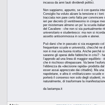
incassa da anni lauti dividendi politici.
Non sappiamo, appunto, se è con questa intenz
Consiglio ha voluto alzare la tensione e i toni 
tracciata non pare certo fatta per convincere 
ieri per decreto (il ventitreesimo in cinque mes
per risistemare almeno un po’ la scuola italia
del Cavaliere - che non si sia puntualmente ri
universitario e studentesco: ma non si ricorda,
assetto antisommossa in scuole e atenei.
Può darsi che in passato si sia esagerato col 
frequentare scuole e università, checché ne 
non è mai una buona ricetta. Anche perché si
saranno gli operai delle fabbriche in crisi? - 
l’approdo ad una linea di maggior equilibrio -
che è rischioso oltrepassare. Va bene l’eufori
l’ebbrezza da «decisione rapida» prodotta dal l
esser assai apprezzate dai cittadini). Ma una 
napoletane, e altra è «militarizzare» scuole e u
porterà il consenso non solo degli studenti, 
naturalmente, di trasformare la manifestazion
da lastampa.it