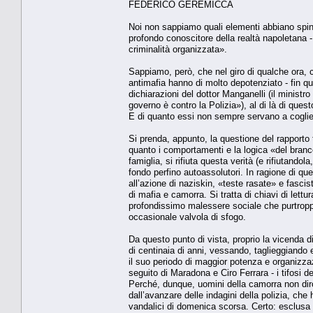
FEDERICO GEREMICCA
Noi non sappiamo quali elementi abbiano spinto 
profondo conoscitore della realtà napoletana - 
criminalità organizzata».
Sappiamo, però, che nel giro di qualche ora, co
antimafia hanno di molto depotenziato - fin qu
dichiarazioni del dottor Manganelli (il ministro
governo è contro la Polizia»), al di là di quest
E di quanto essi non sempre servano a cogliere 
Si prenda, appunto, la questione del rapporto
quanto i comportamenti e la logica «del branc
famiglia, si rifiuta questa verità (e rifiutando
fondo perfino autoassolutori. In ragione di que
all’azione di naziskin, «teste rasate» e fasci
di mafia e camorra. Si tratta di chiavi di lett
profondissimo malessere sociale che purtroppo t
occasionale valvola di sfogo.
Da questo punto di vista, proprio la vicenda
di centinaia di anni, vessando, taglieggiando 
il suo periodo di maggior potenza e organizzaz
seguito di Maradona e Ciro Ferrara - i tifosi del
Perché, dunque, uomini della camorra non dirot
dall’avanzare delle indagini della polizia, che
vandalici di domenica scorsa. Certo: esclusa l