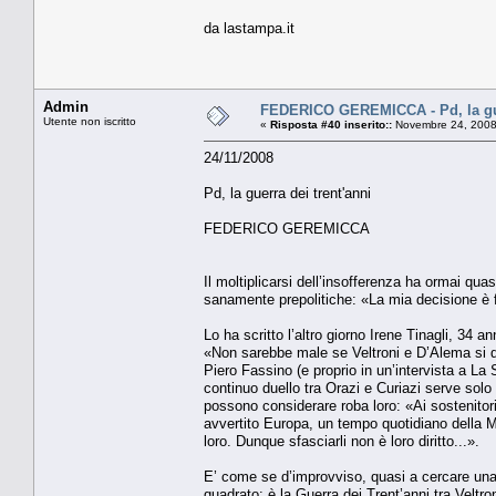
da lastampa.it
Admin
FEDERICO GEREMICCA - Pd, la gue
Utente non iscritto
«
Risposta #40 inserito::
Novembre 24, 2008
24/11/2008
Pd, la guerra dei trent'anni
FEDERICO GEREMICCA
Il moltiplicarsi dell’insofferenza ha ormai quas
sanamente prepolitiche: «La mia decisione è f
Lo ha scritto l’altro giorno Irene Tinagli, 34 
«Non sarebbe male se Veltroni e D’Alema si d
Piero Fassino (e proprio in un’intervista a La
continuo duello tra Orazi e Curiazi serve solo a
possono considerare roba loro: «Ai sostenitor
avvertito Europa, un tempo quotidiano della M
loro. Dunque sfasciarli non è loro diritto...».
E’ come se d’improvviso, quasi a cercare una r
quadrato: è la Guerra dei Trent’anni tra Veltro