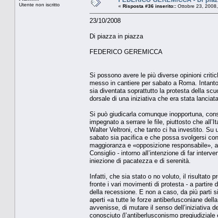
Utente non iscritto
«
Risposta #36 inserito::
Ottobre 23, 2008
23/10/2008
Di piazza in piazza
FEDERICO GEREMICCA
Si possono avere le più diverse opinioni criti
messo in cantiere per sabato a Roma. Intanto
sia diventata soprattutto la protesta della scu
dorsale di una iniziativa che era stata lanciat
Si può giudicarla comunque inopportuna, consi
impegnato a serrare le file, piuttosto che all’I
Walter Veltroni, che tanto ci ha investito. Su 
sabato sia pacifica e che possa svolgersi con
maggioranza e «opposizione responsabile», allo
Consiglio - intorno all’intenzione di far interv
iniezione di pacatezza e di serenità.
Infatti, che sia stato o no voluto, il risultato
fronte i vari movimenti di protesta - a partir
della recessione. E non a caso, da più parti s
aperti «a tutte le forze antiberlusconiane della
avvenisse, di mutare il senso dell’iniziativa 
conosciuto (l’antiberlusconismo pregiudiziale e