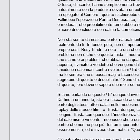
O forse, d’incanto, hanno semplicemente trovat
naturalmente con la prudenza dovuta a un poten
ha spiegato al Corriere - questo rischierebbe d
Fallirebbe l’operazione Partito Democratico, 
e moderati, che probabilmente tornerebbero nei
piacere di concludere con calma la carneficin
Non sta scritto da nessuna parte, naturalment
realmente da lì. In fondo, però, non è importa
proprio così. Rosy Bindi - è noto - è una che n
problema non è che c’è questa faida: il nostro 
che siamo e ai problemi che abbiamo da quando 
appunto, rivincite e vendette che vengono da
chiedono i dalemiani contro i veltroniani? Ed 
ma le sembra che si possa reagire facendosi la 
segreterie di questo o di quell’altro? Sono d
di questo, loro devono sapere che molti se n
Stiamo parlando di questo? E’ dunque davvero 
Ds fino a un anno fa, sta ora fiaccando anche
parte degli stessi attori calati nelle medesime 
replay dello stesso film...». Basta, dunque,
l’origine. Basta con quei due. L’insofferenza c
del dalemismo vincente - riconosce che è così: 
partito che non ne può più. Ieri un importante
essere ironica, ed è invece drammatica: “Quei 
C’è naturalmente chi sostiene che la loro sia 