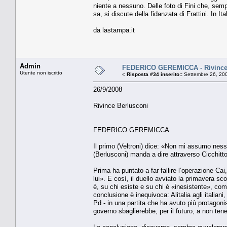
niente a nessuno. Delle foto di Fini che, sem
sa, si discute della fidanzata di Frattini. In It
da lastampa.it
Admin
FEDERICO GEREMICCA - Rivince
Utente non iscritto
«
Risposta #34 inserito::
Settembre 26, 200
26/9/2008
Rivince Berlusconi
FEDERICO GEREMICCA
Il primo (Veltroni) dice: «Non mi assumo ness
(Berlusconi) manda a dire attraverso Cicchitto
Prima ha puntato a far fallire l’operazione Cai
lui». E così, il duello avviato la primavera sc
è, su chi esiste e su chi è «inesistente», come 
conclusione è inequivoca: Alitalia agli italiani,
Pd - in una partita che ha avuto più protagoni
governo sbaglierebbe, per il futuro, a non te