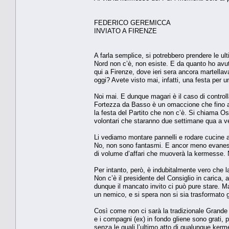
FEDERICO GEREMICCA
INVIATO A FIRENZE
A farla semplice, si potrebbero prendere le ul
Nord non c’è, non esiste. E da quanto ho avu
qui a Firenze, dove ieri sera ancora martella
oggi? Avete visto mai, infatti, una festa per 
Noi mai. E dunque magari è il caso di controlla
Fortezza da Basso è un omaccione che fino al 
la festa del Partito che non c’è. Si chiama Os
volontari che staranno due settimane qua a ven
Li vediamo montare pannelli e rodare cucine a g
No, non sono fantasmi. E ancor meno evanesce
di volume d’affari che muoverà la kermesse.
Per intanto, però, è indubitalmente vero che l
Non c’è il presidente del Consiglio in carica
dunque il mancato invito ci può pure stare. 
un nemico, e si spera non si sia trasformato g
Così come non ci sarà la tradizionale Grande 
e i compagni (ex) in fondo gliene sono grati, p
senza le quali l’ultimo atto di qualunque kerm