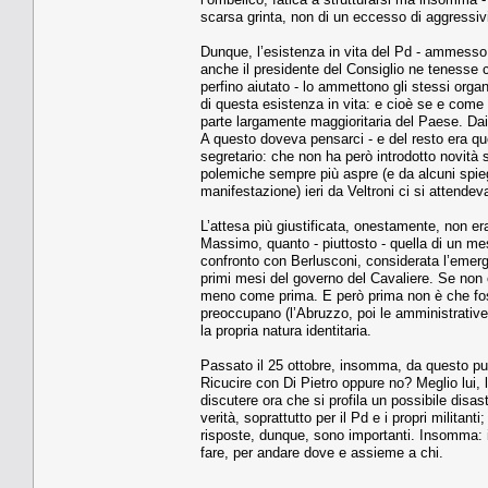
scarsa grinta, non di un eccesso di aggressivi
Dunque, l’esistenza in vita del Pd - ammesso
anche il presidente del Consiglio ne tenesse 
perfino aiutato - lo ammettono gli stessi organi
di questa esistenza in vita: e cioè se e come
parte largamente maggioritaria del Paese. Dai c
A questo doveva pensarci - e del resto era quel
segretario: che non ha però introdotto novità s
polemiche sempre più aspre (e da alcuni spiegat
manifestazione) ieri da Veltroni ci si attendev
L’attesa più giustificata, onestamente, non er
Massimo, quanto - piuttosto - quella di un mes
confronto con Berlusconi, considerata l’emergen
primi mesi del governo del Cavaliere. Se non ci
meno come prima. E però prima non è che fosse
preoccupano (l’Abruzzo, poi le amministrative 
la propria natura identitaria.
Passato il 25 ottobre, insomma, da questo pu
Ricucire con Di Pietro oppure no? Meglio lui, l
discutere ora che si profila un possibile disas
verità, soprattutto per il Pd e i propri militanti
risposte, dunque, sono importanti. Insomma: i
fare, per andare dove e assieme a chi.