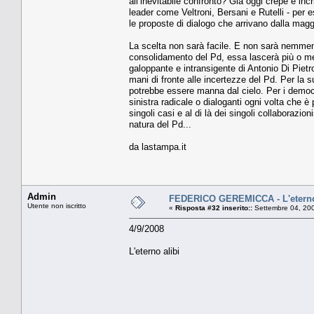
all’inevitabile confronto? Già oggi crepe e inc
leader come Veltroni, Bersani e Rutelli - per 
le proposte di dialogo che arrivano dalla mag
La scelta non sarà facile. E non sarà nemmeno 
consolidamento del Pd, essa lascerà più o men
galoppante e intransigente di Antonio Di Pietro.
mani di fronte alle incertezze del Pd. Per la s
potrebbe essere manna dal cielo. Per i democrat
sinistra radicale o dialoganti ogni volta che è
singoli casi e al di là dei singoli collaborazion
natura del Pd...
da lastampa.it
Admin
FEDERICO GEREMICCA - L'eterno
Utente non iscritto
«
Risposta #32 inserito::
Settembre 04, 200
4/9/2008
L'eterno alibi