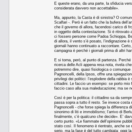
E queste erano, da una parte, la sfiducia verso l
considerata davvero non accettabile».
Ma, appunto, la Casta è di sinistra? O comunq
Scalfari -. Però è un fatto che la bufera dell’a
che il governo di allora, facendosi carico di fr
in oggetto della contestazione. Si è ritrovat
ci fossero persone come Padoa Schioppa, Bers
di allora, il vento s’è posato, l’indignazione è
giornali hanno continuato a raccontare. Certo
campagna è perché i giornali prima di altri ha
E si torna, però, al punto di partenza. Perché l
ricerca delle Acli appena resa nota, rivela che
potremmo dire, quasi fisiologica o comunque 
Pagnoncelli, della Ipsos, offre una spiegazio
privilegi dei politici: l’esplodere della rabbia
cittadini. Le faccio un esempio: se porto mio 
faccio caso alla sua maleducazione; ma se no
Così è per la politica: il cittadino sa da semp
passa sopra a tutto il resto. Se invece costa
Pagnoncelli - che forse spiega la differenza d
sinonimo di liti e immobilismo; l’arrivo di Berl
finalmente, c’è qualcuno che decide». E’ davv
certo punto. «Le fiammate dell’opinione pubbl
stato così. Il fenomeno è rientrato, anche se
serio, ma la fase è del tutto cambiata: oggi la