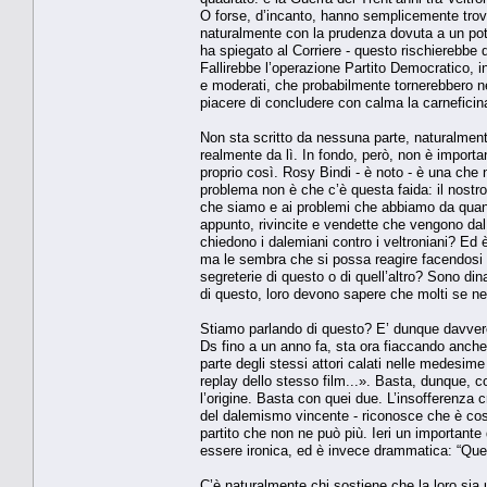
O forse, d’incanto, hanno semplicemente trovat
naturalmente con la prudenza dovuta a un poten
ha spiegato al Corriere - questo rischierebbe d
Fallirebbe l’operazione Partito Democratico, 
e moderati, che probabilmente tornerebbero nei
piacere di concludere con calma la carneficin
Non sta scritto da nessuna parte, naturalment
realmente da lì. In fondo, però, non è importa
proprio così. Rosy Bindi - è noto - è una che n
problema non è che c’è questa faida: il nostro 
che siamo e ai problemi che abbiamo da quando 
appunto, rivincite e vendette che vengono da
chiedono i dalemiani contro i veltroniani? Ed 
ma le sembra che si possa reagire facendosi la 
segreterie di questo o di quell’altro? Sono d
di questo, loro devono sapere che molti se n
Stiamo parlando di questo? E’ dunque davvero 
Ds fino a un anno fa, sta ora fiaccando anche
parte degli stessi attori calati nelle medesime 
replay dello stesso film...». Basta, dunque,
l’origine. Basta con quei due. L’insofferenza c
del dalemismo vincente - riconosce che è così: 
partito che non ne può più. Ieri un importante
essere ironica, ed è invece drammatica: “Quei 
C’è naturalmente chi sostiene che la loro sia 