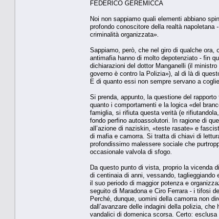
FEDERICO GEREMICCA
Noi non sappiamo quali elementi abbiano spinto 
profondo conoscitore della realtà napoletana - 
criminalità organizzata».
Sappiamo, però, che nel giro di qualche ora, co
antimafia hanno di molto depotenziato - fin qu
dichiarazioni del dottor Manganelli (il ministro
governo è contro la Polizia»), al di là di quest
E di quanto essi non sempre servano a cogliere 
Si prenda, appunto, la questione del rapporto
quanto i comportamenti e la logica «del branc
famiglia, si rifiuta questa verità (e rifiutando
fondo perfino autoassolutori. In ragione di que
all’azione di naziskin, «teste rasate» e fasci
di mafia e camorra. Si tratta di chiavi di lett
profondissimo malessere sociale che purtroppo t
occasionale valvola di sfogo.
Da questo punto di vista, proprio la vicenda
di centinaia di anni, vessando, taglieggiando 
il suo periodo di maggior potenza e organizzaz
seguito di Maradona e Ciro Ferrara - i tifosi del
Perché, dunque, uomini della camorra non dirot
dall’avanzare delle indagini della polizia, che
vandalici di domenica scorsa. Certo: esclusa l