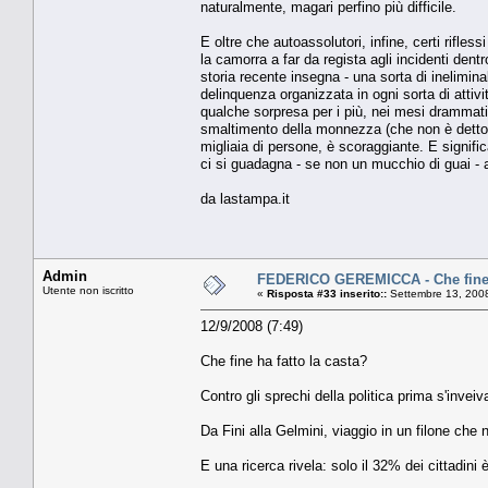
naturalmente, magari perfino più difficile.
E oltre che autoassolutori, infine, certi rifle
la camorra a far da regista agli incidenti dentr
storia recente insegna - una sorta di inelimin
delinquenza organizzata in ogni sorta di attivi
qualche sorpresa per i più, nei mesi drammatic
smaltimento della monnezza (che non è detto no
migliaia di persone, è scoraggiante. E signifi
ci si guadagna - se non un mucchio di guai -
da lastampa.it
Admin
FEDERICO GEREMICCA - Che fine h
Utente non iscritto
«
Risposta #33 inserito::
Settembre 13, 2008
12/9/2008 (7:49)
Che fine ha fatto la casta?
Contro gli sprechi della politica prima s'inve
Da Fini alla Gelmini, viaggio in un filone che n
E una ricerca rivela: solo il 32% dei cittadini 