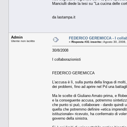
Manciulli diede la tesi su "La cucina delle cort
da lastampa.it
Admin
FEDERICO GEREMICCA - I collab
Utente non iscritto
«
Risposta #31 inserito::
Agosto 30, 2008,
30/8/2008
I collaborazionisti
FEDERICO GEREMICCA
L’accusa è lì, sulla punta della lingua di molt
dei problemi, fino ad aprire nel Pd una battaglia
Ma le scelte di Giuliano Amato prima, e Robert
e la conseguente accusa, potremmo sintetizza
che punto si può, collaborare - dando quindi
quella che potremmo definire «etica imprendit
istituzionale» ricevuto, ha confermato di vol
governo della sinistra.