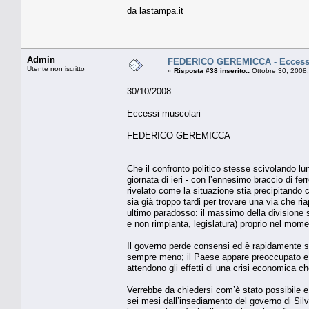
da lastampa.it
Admin
FEDERICO GEREMICCA - Eccessi
Utente non iscritto
«
Risposta #38 inserito::
Ottobre 30, 2008,
30/10/2008
Eccessi muscolari
FEDERICO GEREMICCA
Che il confronto politico stesse scivolando lu
giornata di ieri - con l’ennesimo braccio di fe
rivelato come la situazione stia precipitando
sia già troppo tardi per trovare una via che ri
ultimo paradosso: il massimo della divisione s
e non rimpianta, legislatura) proprio nel mom
Il governo perde consensi ed è rapidamente s
sempre meno; il Paese appare preoccupato e di
attendono gli effetti di una crisi economica ch
Verrebbe da chiedersi com’è stato possibile 
sei mesi dall’insediamento del governo di Sil