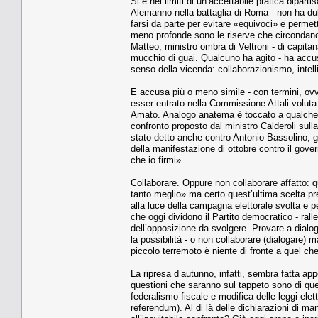
Si è nei limiti di un’accettabile pratica bipa
Alemanno nella battaglia di Roma - non ha dub
farsi da parte per evitare «equivoci» e permett
meno profonde sono le riserve che circondano 
Matteo, ministro ombra di Veltroni - di capitan
mucchio di guai. Qualcuno ha agito - ha accusa
senso della vicenda: collaborazionismo, intel
E accusa più o meno simile - con termini, ovv
esser entrato nella Commissione Attali voluta
Amato. Analogo anatema è toccato a qualche 
confronto proposto dal ministro Calderoli sulla
stato detto anche contro Antonio Bassolino, g
della manifestazione di ottobre contro il gove
che io firmi».
Collaborare. Oppure non collaborare affatto:
tanto meglio» ma certo quest’ultima scelta pr
alla luce della campagna elettorale svolta e per
che oggi dividono il Partito democratico - rall
dell’opposizione da svolgere. Provare a dialoga
la possibilità - o non collaborare (dialogare) 
piccolo terremoto è niente di fronte a quel ch
La ripresa d’autunno, infatti, sembra fatta app
questioni che saranno sul tappeto sono di quel
federalismo fiscale e modifica delle leggi ele
referendum). Al di là delle dichiarazioni di ma