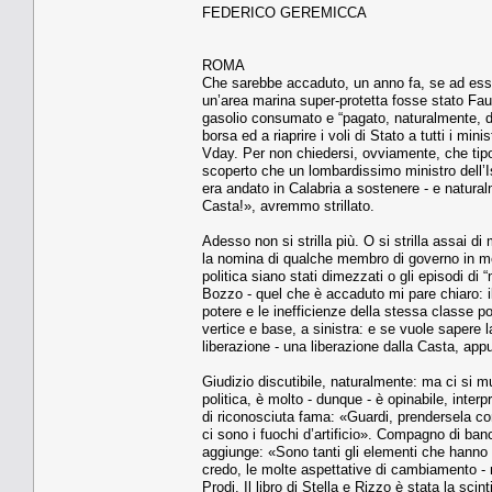
FEDERICO GEREMICCA
ROMA
Che sarebbe accaduto, un anno fa, se ad esser
un’area marina super-protetta fosse stato Faus
gasolio consumato e “pagato, naturalmente, da 
borsa ed a riaprire i voli di Stato a tutti i min
Vday. Per non chiedersi, ovviamente, che tipo
scoperto che un lombardissimo ministro dell’Is
era andato in Calabria a sostenere - e natural
Casta!», avremmo strillato.
Adesso non si strilla più. O si strilla assai 
la nomina di qualche membro di governo in meno
politica siano stati dimezzati o gli episodi di 
Bozzo - quel che è accaduto mi pare chiaro: il 
potere e le inefficienze della stessa classe poli
vertice e base, a sinistra: e se vuole sapere 
liberazione - una liberazione dalla Casta, app
Giudizio discutibile, naturalmente: ma ci si 
politica, è molto - dunque - è opinabile, interp
di riconosciuta fama: «Guardi, prendersela c
ci sono i fuochi d’artificio». Compagno di ban
aggiunge: «Sono tanti gli elementi che hanno co
credo, le molte aspettative di cambiamento -
Prodi. Il libro di Stella e Rizzo è stata la sc