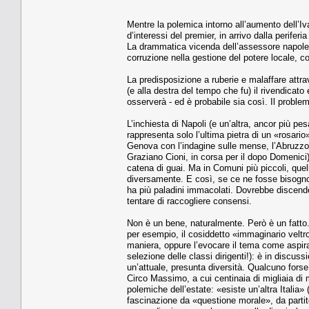
Mentre la polemica intorno all’aumento dell’Iv
d’interessi del premier, in arrivo dalla perife
La drammatica vicenda dell’assessore napoleta
corruzione nella gestione del potere locale, 
La predisposizione a ruberie e malaffare attra
(e alla destra del tempo che fu) il rivendicat
osserverà - ed è probabile sia così. Il proble
L’inchiesta di Napoli (e un’altra, ancor più 
rappresenta solo l’ultima pietra di un «rosario
Genova con l’indagine sulle mense, l’Abruzzo 
Graziano Cioni, in corsa per il dopo Domenici)
catena di guai. Ma in Comuni più piccoli, quel
diversamente. E così, se ce ne fosse bisogno
ha più paladini immacolati. Dovrebbe discende
tentare di raccogliere consensi.
Non è un bene, naturalmente. Però è un fatto. 
per esempio, il cosiddetto «immaginario veltro
maniera, oppure l’evocare il tema come aspira
selezione delle classi dirigenti!): è in discus
un’attuale, presunta diversità. Qualcuno fors
Circo Massimo, a cui centinaia di migliaia di m
polemiche dell’estate: «esiste un’altra Italia»
fascinazione da «questione morale», da partit