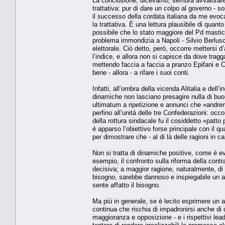
La conclusione, dicevamo, sembra avvalorare la
trattativa: pur di dare un colpo al governo - sos
il successo della cordata italiana da me evoca
la trattativa. È una lettura plausibile di quan
possibile che lo stato maggiore del Pd mastica
problema immondizia a Napoli - Silvio Berlus
elettorale. Ciò detto, però, occorre mettersi d
l’indice, e allora non si capisce da dove tragga 
mettendo faccia a faccia a pranzo Epifani e C
bene - allora - a rifare i suoi conti.
Infatti, all’ombra della vicenda Alitalia e del
dinamiche non lasciano presagire nulla di buo
ultimatum a ripetizione e annunci che «andrem
perfino all’unità delle tre Confederazioni: occ
della rottura sindacale fu il cosiddetto «patto
è apparso l’obiettivo forse principale con il qua
per dimostrare che - al di là delle ragioni in
Non si tratta di dinamiche positive, come è ev
esempio, il confronto sulla riforma della contr
decisiva; a maggior ragione, naturalmente, di
bisogno, sarebbe dannoso e inspiegabile un arr
sente affatto il bisogno.
Ma più in generale, se è lecito esprimere un 
continua che rischia di impadronirsi anche di 
maggioranza e opposizione - e i rispettivi lead