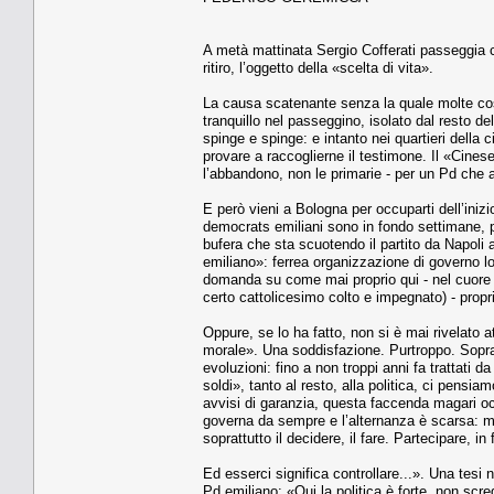
A metà mattinata Sergio Cofferati passeggia co
ritiro, l’oggetto della «scelta di vita».
La causa scatenante senza la quale molte cos
tranquillo nel passeggino, isolato dal resto d
spinge e spinge: e intanto nei quartieri della c
provare a raccoglierne il testimone. Il «Cinese
l’abbandono, non le primarie - per un Pd che 
E però vieni a Bologna per occuparti dell’iniz
democrats emiliani sono in fondo settimane, pur
bufera che sta scuotendo il partito da Napoli a
emiliano»: ferrea organizzazione di governo l
domanda su come mai proprio qui - nel cuore de
certo cattolicesimo colto e impegnato) - propr
Oppure, se lo ha fatto, non si è mai rivelato
morale». Una soddisfazione. Purtroppo. Sopratt
evoluzioni: fino a non troppi anni fa trattati
soldi», tanto al resto, alla politica, ci pensi
avvisi di garanzia, questa faccenda magari occ
governa da sempre e l’alternanza è scarsa: ma 
soprattutto il decidere, il fare. Partecipare, in
Ed esserci significa controllare...». Una tes
Pd emiliano: «Qui la politica è forte, non scre