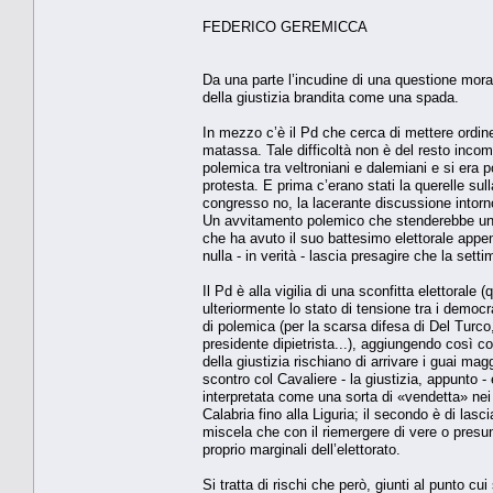
FEDERICO GEREMICCA
Da una parte l’incudine di una questione morale
della giustizia brandita come una spada.
In mezzo c’è il Pd che cerca di mettere ordine
matassa. Tale difficoltà non è del resto inco
polemica tra veltroniani e dalemiani e si era 
protesta. E prima c’erano stati la querelle sul
congresso no, la lacerante discussione intorno
Un avvitamento polemico che stenderebbe un pa
che ha avuto il suo battesimo elettorale appena
nulla - in verità - lascia presagire che la set
Il Pd è alla vigilia di una sconfitta elettoral
ulteriormente lo stato di tensione tra i democ
di polemica (per la scarsa difesa di Del Turco,
presidente dipietrista...), aggiungendo così c
della giustizia rischiano di arrivare i guai mag
scontro col Cavaliere - la giustizia, appunto - 
interpretata come una sorta di «vendetta» nei 
Calabria fino alla Liguria; il secondo è di lasc
miscela che con il riemergere di vere o presun
proprio marginali dell’elettorato.
Si tratta di rischi che però, giunti al punto cui