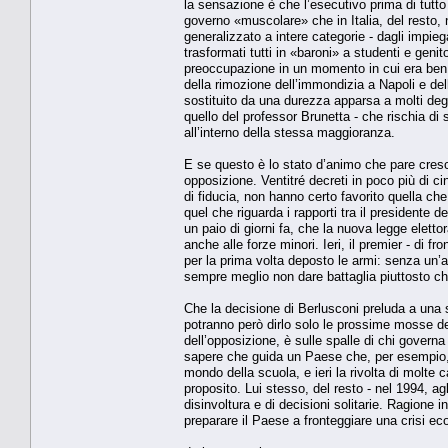
la sensazione è che l’esecutivo prima di tutto 
governo «muscolare» che in Italia, del resto
generalizzato a intere categorie - dagli impiegat
trasformati tutti in «baroni» a studenti e genit
preoccupazione in un momento in cui era ben al
della rimozione dell’immondizia a Napoli e del
sostituito da una durezza apparsa a molti deg
quello del professor Brunetta - che rischia di
all’interno della stessa maggioranza.
E se questo è lo stato d’animo che pare cresce
opposizione. Ventitré decreti in poco più di ci
di fiducia, non hanno certo favorito quella ch
quel che riguarda i rapporti tra il presidente d
un paio di giorni fa, che la nuova legge ele
anche alle forze minori. Ieri, il premier - di f
per la prima volta deposto le armi: senza un’
sempre meglio non dare battaglia piuttosto che
Che la decisione di Berlusconi preluda a una s
potranno però dirlo solo le prossime mosse del 
dell’opposizione, è sulle spalle di chi governa
sapere che guida un Paese che, per esempio, in
mondo della scuola, e ieri la rivolta di molte c
proposito. Lui stesso, del resto - nel 1994, 
disinvoltura e di decisioni solitarie. Ragione in
preparare il Paese a fronteggiare una crisi eco