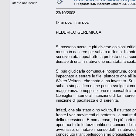
Utente non iscritto
«
Risposta #36 inserito::
Ottobre 23, 2008
23/10/2008
Di piazza in piazza
FEDERICO GEREMICCA
Si possono avere le più diverse opinioni criti
messo in cantiere per sabato a Roma. Intanto
sia diventata soprattutto la protesta della scu
dorsale di una iniziativa che era stata lanciat
Si può giudicarla comunque inopportuna, consi
impegnato a serrare le file, piuttosto che all’I
Walter Veltroni, che tanto ci ha investito. Su 
sabato sia pacifica e che possa svolgersi con
maggioranza e «opposizione responsabile», allo
Consiglio - intorno all’intenzione di far interv
iniezione di pacatezza e di serenità.
Infatti, che sia stato o no voluto, il risultato
fronte i vari movimenti di protesta - a partir
della recessione. E non a caso, da più parti s
aperti «a tutte le forze antiberlusconiane della
avvenisse, di mutare il senso dell’iniziativa 
conosciuto (l’antiberlusconismo pregiudiziale e