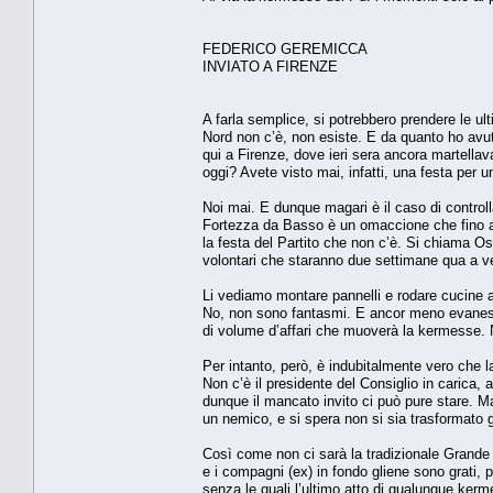
FEDERICO GEREMICCA
INVIATO A FIRENZE
A farla semplice, si potrebbero prendere le ul
Nord non c’è, non esiste. E da quanto ho avu
qui a Firenze, dove ieri sera ancora martella
oggi? Avete visto mai, infatti, una festa per 
Noi mai. E dunque magari è il caso di controlla
Fortezza da Basso è un omaccione che fino al 
la festa del Partito che non c’è. Si chiama Os
volontari che staranno due settimane qua a ven
Li vediamo montare pannelli e rodare cucine a g
No, non sono fantasmi. E ancor meno evanesce
di volume d’affari che muoverà la kermesse.
Per intanto, però, è indubitalmente vero che l
Non c’è il presidente del Consiglio in carica
dunque il mancato invito ci può pure stare. 
un nemico, e si spera non si sia trasformato g
Così come non ci sarà la tradizionale Grande 
e i compagni (ex) in fondo gliene sono grati, p
senza le quali l’ultimo atto di qualunque kerm