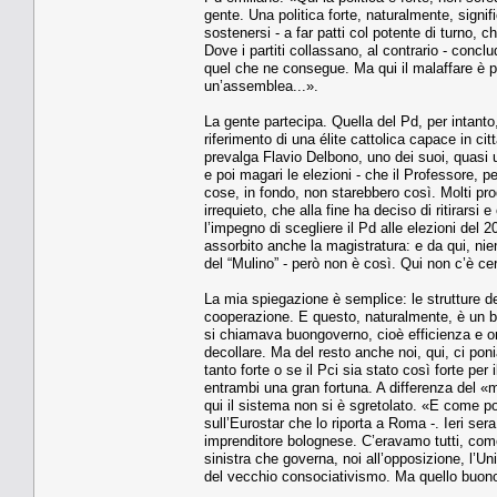
gente. Una politica forte, naturalmente, signif
sostenersi - a far patti col potente di turno,
Dove i partiti collassano, al contrario - conc
quel che ne consegue. Ma qui il malaffare è pr
un’assemblea...».
La gente partecipa. Quella del Pd, per intanto,
riferimento di una élite cattolica capace in ci
prevalga Flavio Delbono, uno dei suoi, quasi u
e poi magari le elezioni - che il Professore, 
cose, in fondo, non starebbero così. Molti pro
irrequieto, che alla fine ha deciso di ritirars
l’impegno di scegliere il Pd alle elezioni del 
assorbito anche la magistratura: e da qui, nie
del “Mulino” - però non è così. Qui non c’è c
La mia spiegazione è semplice: le strutture del
cooperazione. E questo, naturalmente, è un b
si chiamava buongoverno, cioè efficienza e on
decollare. Ma del resto anche noi, qui, ci poni
tanto forte o se il Pci sia stato così forte per
entrambi una gran fortuna. A differenza del «
qui il sistema non si è sgretolato. «E come po
sull’Eurostar che lo riporta a Roma -. Ieri ser
imprenditore bolognese. C’eravamo tutti, come
sinistra che governa, noi all’opposizione, l’Un
del vecchio consociativismo. Ma quello buono