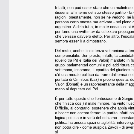
Infatti, non può esser stato che un malinteso s
dissensi all’interno del suo stesso partito - l
ragioni, onestamente, non se ne vedono: né la
persona certo onesta ma arrivata - nel pieno d
argentino. A dirla tutta, in molte occasioni si
per farne una «vittima» da utilizzare propaga
che venisse davvero eletto. Per altro, l’escalat
sembra esser lì a dimostrarlo.
Del resto, anche l’insistenza veltroniana a te
comprensibile. Ben presto, infatti, la candidatu
(quello tra Pd e Italia dei Valori) mandato in 
gruppi parlamentari comuni e poi addirittura c
settimana, insomma, il «partito del giudice» si
c’è una morale politica da trarre dall’ormai no
puntata di Omnibus (La7) è proprio questa: dov
Valori (Donati) e un rappresentante della mag
mano al deputato del Pdl.
È per tutto questo che l’entusiasmo di Sergio
che finisca così) il male minore, ha vinto l’usc
Difficile, al contrario, sostenere che abbia vin
a bocce non ancora ferme: la partita infatti no
logica politica e in virtù del richiamo - onest
politica ha ancora spazi di agibilità, interven
non potrà dire - come auspica Zavoli - di ave
sì.