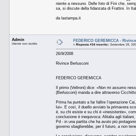
niente a nessuno. Delle foto di Fini che, sem
sa, si discute della fidanzata di Frattini. In It
da lastampa.it
Admin
FEDERICO GEREMICCA - Rivince
Utente non iscritto
«
Risposta #34 inserito::
Settembre 26, 200
26/9/2008
Rivince Berlusconi
FEDERICO GEREMICCA
Il primo (Veltroni) dice: «Non mi assumo ness
(Berlusconi) manda a dire attraverso Cicchitto
Prima ha puntato a far fallire l’operazione Cai
lui». E così, il duello avviato la primavera sc
è, su chi esiste e su chi è «inesistente», come 
conclusione è inequivoca: Alitalia agli italiani,
Pd - in una partita che ha avuto più protagoni
governo sbaglierebbe, per il futuro, a non te