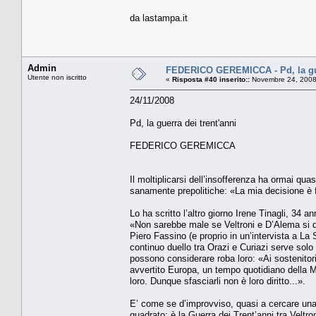
da lastampa.it
Admin
FEDERICO GEREMICCA - Pd, la gue
Utente non iscritto
«
Risposta #40 inserito::
Novembre 24, 2008
24/11/2008
Pd, la guerra dei trent'anni
FEDERICO GEREMICCA
Il moltiplicarsi dell’insofferenza ha ormai quas
sanamente prepolitiche: «La mia decisione è f
Lo ha scritto l’altro giorno Irene Tinagli, 34 
«Non sarebbe male se Veltroni e D’Alema si d
Piero Fassino (e proprio in un’intervista a La
continuo duello tra Orazi e Curiazi serve solo a
possono considerare roba loro: «Ai sostenitor
avvertito Europa, un tempo quotidiano della M
loro. Dunque sfasciarli non è loro diritto...».
E’ come se d’improvviso, quasi a cercare una r
quadrato: è la Guerra dei Trent’anni tra Veltro