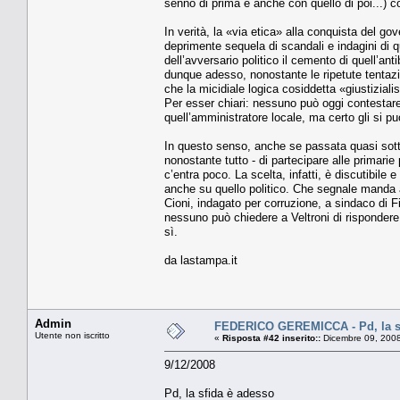
senno di prima e anche con quello di poi...) con
In verità, la «via etica» alla conquista del 
deprimente sequela di scandali e indagini di q
dell’avversario politico il cemento di quell’a
dunque adesso, nonostante le ripetute tentazi
che la micidiale logica cosiddetta «giustizial
Per esser chiari: nessuno può oggi contestare 
quell’amministratore locale, ma certo gli si 
In questo senso, anche se passata quasi sotto
nonostante tutto - di partecipare alle primarie
c’entra poco. La scelta, infatti, è discutibile
anche su quello politico. Che segnale manda ai 
Cioni, indagato per corruzione, a sindaco di F
nessuno può chiedere a Veltroni di rispondere
sì.
da lastampa.it
Admin
FEDERICO GEREMICCA - Pd, la sf
Utente non iscritto
«
Risposta #42 inserito::
Dicembre 09, 2008
9/12/2008
Pd, la sfida è adesso