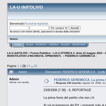
LA-U dell'OLIVO
Benvenuto!
Accedi
o
registrati
.
Accesso con nome utente, password e durata della sessione
Notizie
:
HOME
GUIDA
RICERCA
AGENDA
ACCEDI
REGISTRATI
LA-U dell'OLIVO
>
Forum Pubblico
>
LA-U STORICA 2 -Ante 12 maggio 2023 
INVESTICATIVO d'INCHIESTA. OPINIONISTI.
>
FEDERICO GEREMICCA -
Pagine:
1
2
[
3
]
4
5
...
20
Autore
Discussione: FEDERICO GEREMICCA - (Letto 
Admin
FEDERICO GEREMICCA. La prima fes
Utente non iscritto
«
Risposta #30 inserito::
Agosto 23, 2008, 11
23/8/2008 (7:38) - IL REPORTAGE
La prima festa del partito che non c'è
Al via la kermesse del Pd: i momenti solo al