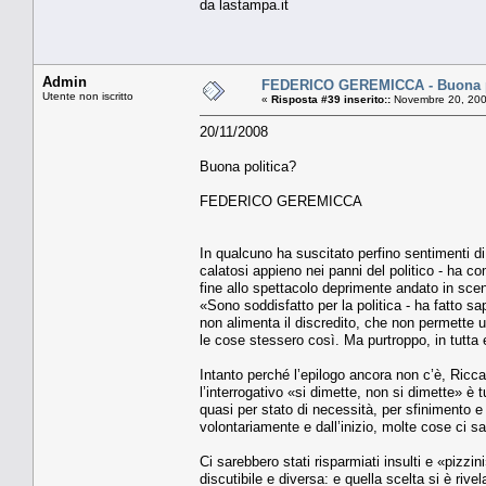
da lastampa.it
Admin
FEDERICO GEREMICCA - Buona p
Utente non iscritto
«
Risposta #39 inserito::
Novembre 20, 200
20/11/2008
Buona politica?
FEDERICO GEREMICCA
In qualcuno ha suscitato perfino sentimenti di
calatosi appieno nei panni del politico - ha c
fine allo spettacolo deprimente andato in sce
«Sono soddisfatto per la politica - ha fatto s
non alimenta il discredito, che non permette un
le cose stessero così. Ma purtroppo, in tutta
Intanto perché l’epilogo ancora non c’è, Riccar
l’interrogativo «si dimette, non si dimette» è tu
quasi per stato di necessità, per sfinimento e
volontariamente e dall’inizio, molte cose ci s
Ci sarebbero stati risparmiati insulti e «pizzi
discutibile e diversa: e quella scelta si è rivel