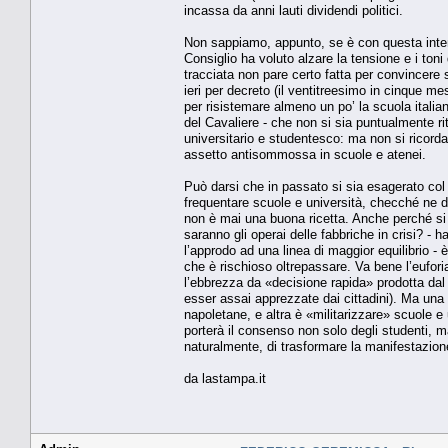
incassa da anni lauti dividendi politici.
Non sappiamo, appunto, se è con questa intenz
Consiglio ha voluto alzare la tensione e i toni 
tracciata non pare certo fatta per convincere 
ieri per decreto (il ventitreesimo in cinque mes
per risistemare almeno un po’ la scuola italia
del Cavaliere - che non si sia puntualmente ri
universitario e studentesco: ma non si ricorda,
assetto antisommossa in scuole e atenei.
Può darsi che in passato si sia esagerato col 
frequentare scuole e università, checché ne 
non è mai una buona ricetta. Anche perché si
saranno gli operai delle fabbriche in crisi? - 
l’approdo ad una linea di maggior equilibrio -
che è rischioso oltrepassare. Va bene l’eufori
l’ebbrezza da «decisione rapida» prodotta dal l
esser assai apprezzate dai cittadini). Ma una 
napoletane, e altra è «militarizzare» scuole e u
porterà il consenso non solo degli studenti, 
naturalmente, di trasformare la manifestazion
da lastampa.it