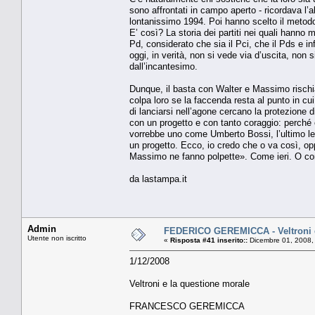
sono affrontati in campo aperto - ricordava l’
lontanissimo 1994. Poi hanno scelto il metodo
E’ così? La storia dei partiti nei quali hanno m
Pd, considerato che sia il Pci, che il Pds e in
oggi, in verità, non si vede via d’uscita, non 
dall’incantesimo.
Dunque, il basta con Walter e Massimo rischi
colpa loro se la faccenda resta al punto in cui
di lanciarsi nell’agone cercano la protezione 
con un progetto e con tanto coraggio: perché è
vorrebbe uno come Umberto Bossi, l’ultimo lead
un progetto. Ecco, io credo che o va così, opp
Massimo ne fanno polpette». Come ieri. O come
da lastampa.it
Admin
FEDERICO GEREMICCA - Veltroni e
Utente non iscritto
«
Risposta #41 inserito::
Dicembre 01, 2008,
1/12/2008
Veltroni e la questione morale
FRANCESCO GEREMICCA