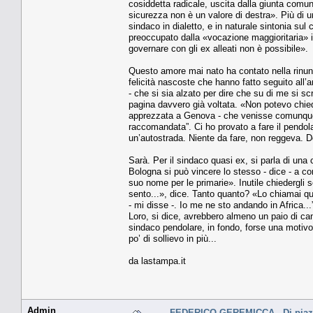
cosiddetta radicale, uscita dalla giunta comun
sicurezza non è un valore di destra». Più di u
sindaco in dialetto, e in naturale sintonia sul 
preoccupato dalla «vocazione maggioritaria» i
governare con gli ex alleati non è possibile».
Questo amore mai nato ha contato nella rinunci
felicità nascoste che hanno fatto seguito all’
- che si sia alzato per dire che su di me si 
pagina davvero già voltata. «Non potevo chieder
apprezzata a Genova - che venisse comunque qu
raccomandata”. Ci ho provato a fare il pendol
un’autostrada. Niente da fare, non reggeva. Dove
Sarà. Per il sindaco quasi ex, si parla di un
Bologna si può vincere lo stesso - dice - a con
suo nome per le primarie». Inutile chiedergli 
sento...», dice. Tanto quanto? «Lo chiamai qu
- mi disse -. Io me ne sto andando in Africa...
Loro, si dice, avrebbero almeno un paio di cand
sindaco pendolare, in fondo, forse una motiv
po’ di sollievo in più...
da lastampa.it
Admin
FEDERICO GEREMICCA - Di piazz