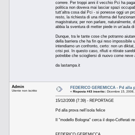
correre. Per troppi anni il vecchio Pci ha pagat
politica non doveva mai lasciar spazi occupabi
tutt’altra cosa dal Pci - si ponesse oggi un pr
resto, la richiesta di una riforma del funziona
magistratura; per non parlare, naturalmente, d
abbia la sventura di metter piede in un’aula di 
Dunque, tra le tante cose che potranno aiutare
della barriera che ha fin qui reso impossibile 
intendiamo un confronto, certo: non un diktat
crisi poi. In questo caso, rifiuti e ritirate sar
potrebbe che sciogliersi di nuovo come neve a
da lastampa.it
Admin
FEDERICO GEREMICCA - Pd alla pro
Utente non iscritto
«
Risposta #43 inserito::
Dicembre 15, 2008,
15/12/2008 (7:39) - REPORTAGE
Pd alla prova nell’isola felice
Il "modello Bologna" cerca il dopo-Cofferati re
FEDERICO GEREMICCA