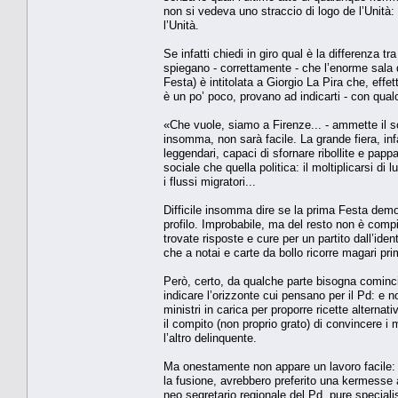
non si vedeva uno straccio di logo de l’Unità
l’Unità.
Se infatti chiedi in giro qual è la differenza t
spiegano - correttamente - che l’enorme sala di
Festa) è intitolata a Giorgio La Pira che, eff
è un po’ poco, provano ad indicarti - con qual
«Che vuole, siamo a Firenze... - ammette il soli
insomma, non sarà facile. La grande fiera, infat
leggendari, capaci di sfornare ribollite e pappa
sociale che quella politica: il moltiplicarsi di
i flussi migratori...
Difficile insomma dire se la prima Festa democ
profilo. Improbabile, ma del resto non è comp
trovate risposte e cure per un partito dall’ident
che a notai e carte da bollo ricorre magari pri
Però, certo, da qualche parte bisogna cominci
indicare l’orizzonte cui pensano per il Pd: e 
ministri in carica per proporre ricette alterna
il compito (non proprio grato) di convincere i
l’altro delinquente.
Ma onestamente non appare un lavoro facile: e 
la fusione, avrebbero preferito una kermesse ap
neo segretario regionale del Pd, pure special