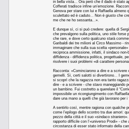
in bella vista... Ora però che il dado è stato 
Cofferati tradisce infine un’emozione. Raccont
Genova per stare con lui e Raffaella almeno q
sculettato ed è caduto... Non è giusto che cre
me che ne ho sessanta...».
E dunque sì, ci si può credere: quella di Ser
che prevalgono sulla politica, uno stile forse 
che rare, e dove certo qualcuno starà commenta
Garibaldi dei tre milioni al Circo Massimo - r
immaginare che sulla sua scelta «personale» l
reciproca ammissione, infatti, il sindaco non-
diffidenza - diffidenza politica, progettuale, p
risolvere i suoi problemi «di carattere person
Racconta: «Cominciarono a dire e a scrivere
gemelli. Sì, certi salotti si divertirono... I 
si scoprì che la ragazza non era tanto ragaz
dire - e a scrivere - che stavo maneggiando pe
un bambino. Fui costretto a querelare il “Corrie
impossibile un ricongiungimento con Raffaella 
dare una mano a quelli che già lavorano per i t
A sentirlo così, mentre ragiona con qualche pud
come l’epilogo dello scontro tra due amori: que
pezzo della città e il suo «sindaco straniero
rapporto difficile con l’«universo Prodi» - che
circostanza di esser stato informato della can