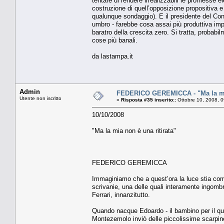
tentare di rendere irrealizzabili le promesse e
costruzione di quell’opposizione propositiva e 
qualunque sondaggio). E il presidente del Consig
umbro - farebbe cosa assai più produttiva imp
baratro della crescita zero. Si tratta, probabil
cose più banali.
da lastampa.it
Admin
FEDERICO GEREMICCA - "Ma la mia
Utente non iscritto
«
Risposta #35 inserito::
Ottobre 10, 2008, 
10/10/2008
"Ma la mia non è una ritirata"
FEDERICO GEREMICCA
Immaginiamo che a quest’ora la luce stia come 
scrivanie, una delle quali interamente ingombra
Ferrari, innanzitutto.
Quando nacque Edoardo - il bambino per il qual
Montezemolo inviò delle piccolissime scarpin