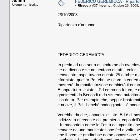
Admin
FEDERICO GEREMICCA - Riparten
Utente non iscritto
«
Risposta #37 inserito::
Ottobre 26, 2008,
26/10/2008
Ripartenza d'autunno
FEDERICO GEREMICCA
In preda ad una sorta di sindrome da overdose
se ne dicono e se ne sentono di tutti i colori
senso lato, aspettavano questo 25 ottobre a 
riformista, questo Pd, che se ne va in corteo 
mostrerà, la manifestazione cambierà il cors
E soprattutto: esiste il Pd ed ha un futuro, e
gradimenti da Bengodi o da sistema autoritari
l’ha detta. Per esempio che, seppur frastornato
e nuove, il Pd - benché ondeggiante - è ancora
Verrebbe da dire, appunto: esiste. Ed è dimos
indirizzata di recente dal premier al capo dell
- fu raccontata come la Festa del «partito che
ricavare da una manifestazione (ed a volte se
che il premier gradirebbe come opposizione. 
l’ombelico, fatica a strutturarsi ma insomma - a 