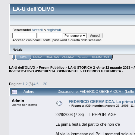
LA-U dell'OLIVO
Benvenuto!
Accedi
o
registrati
.
Accesso con nome utente, password e durata della sessione
Notizie
:
HOME
GUIDA
RICERCA
AGENDA
ACCEDI
REGISTRATI
LA-U dell'OLIVO
>
Forum Pubblico
>
LA-U STORICA 2 -Ante 12 maggio 2023 
INVESTICATIVO d'INCHIESTA. OPINIONISTI.
>
FEDERICO GEREMICCA -
Pagine:
1
2
[
3
]
4
5
...
20
Autore
Discussione: FEDERICO GEREMICCA - (Letto 
Admin
FEDERICO GEREMICCA. La prima fes
Utente non iscritto
«
Risposta #30 inserito::
Agosto 23, 2008, 11
23/8/2008 (7:38) - IL REPORTAGE
La prima festa del partito che non c'è
Al via la kermesse del Pd: i momenti solo al