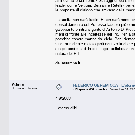
all’inevitabile confronto? Già oggi crepe e inc
leader come Veltroni, Bersani e Rutelli - per 
le proposte di dialogo che arrivano dalla mag
La scelta non sarà facile. E non sarà nemmeno 
consolidamento del Pd, essa lascerà più o men
galoppante e intransigente di Antonio Di Pietro.
mani di fronte alle incertezze del Pd. Per la s
potrebbe essere manna dal cielo. Per i democrat
sinistra radicale o dialoganti ogni volta che è
singoli casi e al di là dei singoli collaborazion
natura del Pd...
da lastampa.it
Admin
FEDERICO GEREMICCA - L'eterno
Utente non iscritto
«
Risposta #32 inserito::
Settembre 04, 200
4/9/2008
L'eterno alibi