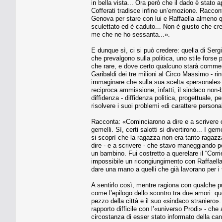
in bella vista... Ora però che il dado è stato 
Cofferati tradisce infine un’emozione. Raccont
Genova per stare con lui e Raffaella almeno q
sculettato ed è caduto... Non è giusto che cre
me che ne ho sessanta...».
E dunque sì, ci si può credere: quella di Ser
che prevalgono sulla politica, uno stile forse 
che rare, e dove certo qualcuno starà commenta
Garibaldi dei tre milioni al Circo Massimo - r
immaginare che sulla sua scelta «personale» l
reciproca ammissione, infatti, il sindaco non-
diffidenza - diffidenza politica, progettuale, p
risolvere i suoi problemi «di carattere person
Racconta: «Cominciarono a dire e a scrivere
gemelli. Sì, certi salotti si divertirono... I 
si scoprì che la ragazza non era tanto ragaz
dire - e a scrivere - che stavo maneggiando pe
un bambino. Fui costretto a querelare il “Corrie
impossibile un ricongiungimento con Raffaella 
dare una mano a quelli che già lavorano per i t
A sentirlo così, mentre ragiona con qualche pud
come l’epilogo dello scontro tra due amori: que
pezzo della città e il suo «sindaco straniero
rapporto difficile con l’«universo Prodi» - che
circostanza di esser stato informato della can