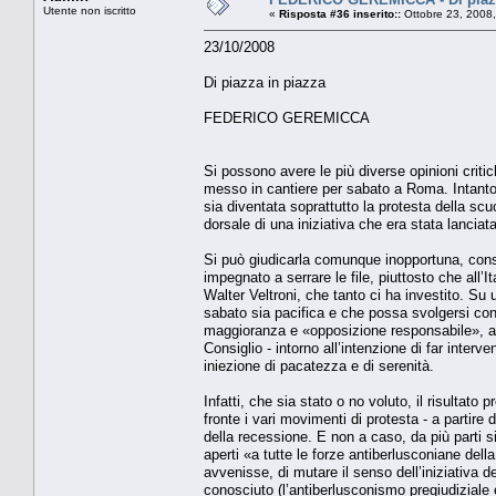
Utente non iscritto
«
Risposta #36 inserito::
Ottobre 23, 2008
23/10/2008
Di piazza in piazza
FEDERICO GEREMICCA
Si possono avere le più diverse opinioni criti
messo in cantiere per sabato a Roma. Intanto
sia diventata soprattutto la protesta della scu
dorsale di una iniziativa che era stata lanciat
Si può giudicarla comunque inopportuna, consi
impegnato a serrare le file, piuttosto che all’I
Walter Veltroni, che tanto ci ha investito. Su 
sabato sia pacifica e che possa svolgersi con
maggioranza e «opposizione responsabile», allo
Consiglio - intorno all’intenzione di far interv
iniezione di pacatezza e di serenità.
Infatti, che sia stato o no voluto, il risultato
fronte i vari movimenti di protesta - a partir
della recessione. E non a caso, da più parti s
aperti «a tutte le forze antiberlusconiane della
avvenisse, di mutare il senso dell’iniziativa 
conosciuto (l’antiberlusconismo pregiudiziale e