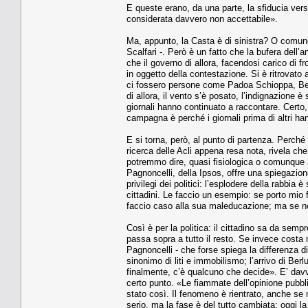
E queste erano, da una parte, la sfiducia verso l
considerata davvero non accettabile».
Ma, appunto, la Casta è di sinistra? O comunq
Scalfari -. Però è un fatto che la bufera dell’a
che il governo di allora, facendosi carico di fr
in oggetto della contestazione. Si è ritrovat
ci fossero persone come Padoa Schioppa, Bers
di allora, il vento s’è posato, l’indignazione è
giornali hanno continuato a raccontare. Certo
campagna è perché i giornali prima di altri ha
E si torna, però, al punto di partenza. Perché l
ricerca delle Acli appena resa nota, rivela che
potremmo dire, quasi fisiologica o comunque 
Pagnoncelli, della Ipsos, offre una spiegazio
privilegi dei politici: l’esplodere della rabbia
cittadini. Le faccio un esempio: se porto mio 
faccio caso alla sua maleducazione; ma se no
Così è per la politica: il cittadino sa da semp
passa sopra a tutto il resto. Se invece costa
Pagnoncelli - che forse spiega la differenza d
sinonimo di liti e immobilismo; l’arrivo di Berl
finalmente, c’è qualcuno che decide». E’ davv
certo punto. «Le fiammate dell’opinione pubbl
stato così. Il fenomeno è rientrato, anche se
serio, ma la fase è del tutto cambiata: oggi la