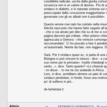
cosiddetta radicale, uscita dalla giunta comun
sicurezza non è un valore di destra». Più di u
sindaco in dialetto, e in naturale sintonia sul 
preoccupato dalla «vocazione maggioritaria» i
governare con gli ex alleati non è possibile».
Questo amore mai nato ha contato nella rinunci
felicità nascoste che hanno fatto seguito all’
- che si sia alzato per dire che su di me si 
pagina davvero già voltata. «Non potevo chieder
apprezzata a Genova - che venisse comunque qu
raccomandata”. Ci ho provato a fare il pendol
un’autostrada. Niente da fare, non reggeva. Dove
Sarà. Per il sindaco quasi ex, si parla di un
Bologna si può vincere lo stesso - dice - a con
suo nome per le primarie». Inutile chiedergli 
sento...», dice. Tanto quanto? «Lo chiamai qu
- mi disse -. Io me ne sto andando in Africa...
Loro, si dice, avrebbero almeno un paio di cand
sindaco pendolare, in fondo, forse una motiv
po’ di sollievo in più...
da lastampa.it
Admin
FEDERICO GEREMICCA - Di piazz