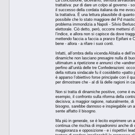
La conclusione, dicevamo, sembra avvalorare la
trattativa: pur di dare un colpo al governo - sos
il successo della cordata italiana da me evoca
la trattativa. È una lettura plausibile di quan
possibile che lo stato maggiore del Pd mastica
problema immondizia a Napoli - Silvio Berlus
elettorale. Ciò detto, però, occorre mettersi d
l’indice, e allora non si capisce da dove tragga 
mettendo faccia a faccia a pranzo Epifani e C
bene - allora - a rifare i suoi conti.
Infatti, all’ombra della vicenda Alitalia e del
dinamiche non lasciano presagire nulla di buo
ultimatum a ripetizione e annunci che «andrem
perfino all’unità delle tre Confederazioni: occ
della rottura sindacale fu il cosiddetto «patto
è apparso l’obiettivo forse principale con il qua
per dimostrare che - al di là delle ragioni in
Non si tratta di dinamiche positive, come è ev
esempio, il confronto sulla riforma della contr
decisiva; a maggior ragione, naturalmente, di
bisogno, sarebbe dannoso e inspiegabile un arr
sente affatto il bisogno.
Ma più in generale, se è lecito esprimere un 
continua che rischia di impadronirsi anche di 
maggioranza e opposizione - e i rispettivi lead