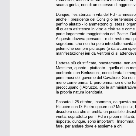
scarsa grinta, non di un eccesso di aggressivi
Dunque, l’esistenza in vita del Pd - ammesso
anche il presidente del Consiglio ne tenesse 
perfino aiutato - lo ammettono gli stessi organi
di questa esistenza in vita: e cioè se e come
parte largamente maggioritaria del Paese. Dai c
A questo doveva pensarci - e del resto era quel
segretario: che non ha però introdotto novità s
polemiche sempre più aspre (e da alcuni spiegat
manifestazione) ieri da Veltroni ci si attendev
L’attesa più giustificata, onestamente, non er
Massimo, quanto - piuttosto - quella di un mes
confronto con Berlusconi, considerata l’emergen
primi mesi del governo del Cavaliere. Se non ci
meno come prima. E però prima non è che fosse
preoccupano (l’Abruzzo, poi le amministrative 
la propria natura identitaria.
Passato il 25 ottobre, insomma, da questo pu
Ricucire con Di Pietro oppure no? Meglio lui, l
discutere ora che si profila un possibile disas
verità, soprattutto per il Pd e i propri militanti
risposte, dunque, sono importanti. Insomma: i
fare, per andare dove e assieme a chi.