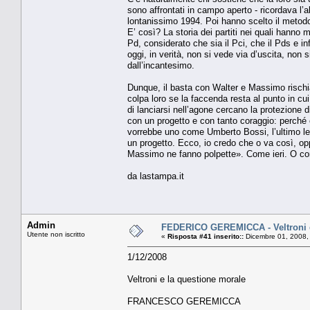
sono affrontati in campo aperto - ricordava l’
lontanissimo 1994. Poi hanno scelto il metodo
E’ così? La storia dei partiti nei quali hanno m
Pd, considerato che sia il Pci, che il Pds e in
oggi, in verità, non si vede via d’uscita, non 
dall’incantesimo.
Dunque, il basta con Walter e Massimo rischi
colpa loro se la faccenda resta al punto in cui
di lanciarsi nell’agone cercano la protezione 
con un progetto e con tanto coraggio: perché è
vorrebbe uno come Umberto Bossi, l’ultimo lead
un progetto. Ecco, io credo che o va così, opp
Massimo ne fanno polpette». Come ieri. O come
da lastampa.it
Admin
FEDERICO GEREMICCA - Veltroni e
Utente non iscritto
«
Risposta #41 inserito::
Dicembre 01, 2008,
1/12/2008
Veltroni e la questione morale
FRANCESCO GEREMICCA