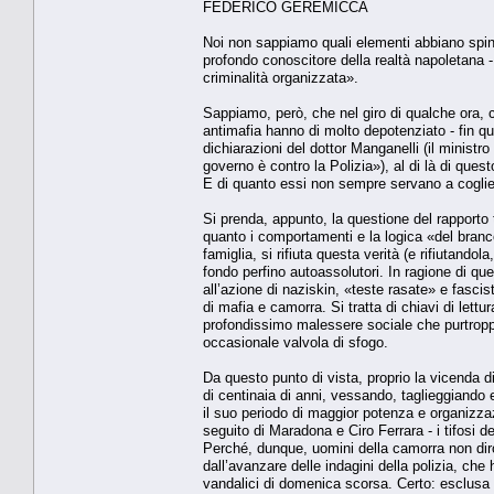
FEDERICO GEREMICCA
Noi non sappiamo quali elementi abbiano spinto 
profondo conoscitore della realtà napoletana - 
criminalità organizzata».
Sappiamo, però, che nel giro di qualche ora, co
antimafia hanno di molto depotenziato - fin qu
dichiarazioni del dottor Manganelli (il ministro
governo è contro la Polizia»), al di là di quest
E di quanto essi non sempre servano a cogliere 
Si prenda, appunto, la questione del rapporto
quanto i comportamenti e la logica «del branc
famiglia, si rifiuta questa verità (e rifiutando
fondo perfino autoassolutori. In ragione di que
all’azione di naziskin, «teste rasate» e fasci
di mafia e camorra. Si tratta di chiavi di lett
profondissimo malessere sociale che purtroppo t
occasionale valvola di sfogo.
Da questo punto di vista, proprio la vicenda
di centinaia di anni, vessando, taglieggiando 
il suo periodo di maggior potenza e organizzaz
seguito di Maradona e Ciro Ferrara - i tifosi del
Perché, dunque, uomini della camorra non dirot
dall’avanzare delle indagini della polizia, che
vandalici di domenica scorsa. Certo: esclusa l