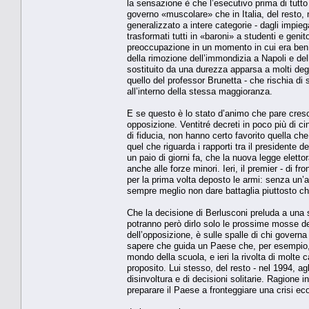
la sensazione è che l’esecutivo prima di tutto 
governo «muscolare» che in Italia, del resto
generalizzato a intere categorie - dagli impiegat
trasformati tutti in «baroni» a studenti e genit
preoccupazione in un momento in cui era ben al
della rimozione dell’immondizia a Napoli e del
sostituito da una durezza apparsa a molti deg
quello del professor Brunetta - che rischia di
all’interno della stessa maggioranza.
E se questo è lo stato d’animo che pare cresce
opposizione. Ventitré decreti in poco più di ci
di fiducia, non hanno certo favorito quella ch
quel che riguarda i rapporti tra il presidente d
un paio di giorni fa, che la nuova legge ele
anche alle forze minori. Ieri, il premier - di f
per la prima volta deposto le armi: senza un’
sempre meglio non dare battaglia piuttosto che
Che la decisione di Berlusconi preluda a una s
potranno però dirlo solo le prossime mosse del 
dell’opposizione, è sulle spalle di chi governa
sapere che guida un Paese che, per esempio, in
mondo della scuola, e ieri la rivolta di molte c
proposito. Lui stesso, del resto - nel 1994, 
disinvoltura e di decisioni solitarie. Ragione in
preparare il Paese a fronteggiare una crisi eco