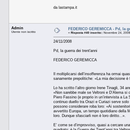
da lastampa.it
Admin
FEDERICO GEREMICCA - Pd, la gue
Utente non iscritto
«
Risposta #40 inserito::
Novembre 24, 2008
24/11/2008
Pd, la guerra dei trent'anni
FEDERICO GEREMICCA
Il moltiplicarsi dell’insofferenza ha ormai quas
sanamente prepolitiche: «La mia decisione è f
Lo ha scritto l’altro giorno Irene Tinagli, 34 
«Non sarebbe male se Veltroni e D’Alema si d
Piero Fassino (e proprio in un’intervista a La
continuo duello tra Orazi e Curiazi serve solo a
possono considerare roba loro: «Ai sostenitor
avvertito Europa, un tempo quotidiano della M
loro. Dunque sfasciarli non è loro diritto...».
E’ come se d’improvviso, quasi a cercare una r
quadrato: è la Guerra dei Trent’anni tra Veltro