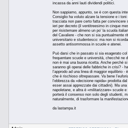
incassa da anni lauti dividendi politici.
Non sappiamo, appunto, se è con questa intenz
Consiglio ha voluto alzare la tensione e i toni 
tracciata non pare certo fatta per convincere 
ieri per decreto (il ventitreesimo in cinque mes
per risistemare almeno un po’ la scuola italia
del Cavaliere - che non si sia puntualmente ri
universitario e studentesco: ma non si ricorda,
assetto antisommossa in scuole e atenei.
Può darsi che in passato si sia esagerato col 
frequentare scuole e università, checché ne 
non è mai una buona ricetta. Anche perché si
saranno gli operai delle fabbriche in crisi? - 
l’approdo ad una linea di maggior equilibrio -
che è rischioso oltrepassare. Va bene l’eufori
l’ebbrezza da «decisione rapida» prodotta dal l
esser assai apprezzate dai cittadini). Ma una 
napoletane, e altra è «militarizzare» scuole e u
porterà il consenso non solo degli studenti, 
naturalmente, di trasformare la manifestazion
da lastampa.it