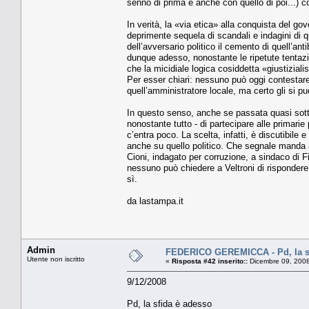
senno di prima e anche con quello di poi...) con
In verità, la «via etica» alla conquista del 
deprimente sequela di scandali e indagini di q
dell’avversario politico il cemento di quell’a
dunque adesso, nonostante le ripetute tentazi
che la micidiale logica cosiddetta «giustizial
Per esser chiari: nessuno può oggi contestare 
quell’amministratore locale, ma certo gli si 
In questo senso, anche se passata quasi sotto
nonostante tutto - di partecipare alle primarie
c’entra poco. La scelta, infatti, è discutibile
anche su quello politico. Che segnale manda ai 
Cioni, indagato per corruzione, a sindaco di F
nessuno può chiedere a Veltroni di rispondere
sì.
da lastampa.it
Admin
FEDERICO GEREMICCA - Pd, la sf
Utente non iscritto
«
Risposta #42 inserito::
Dicembre 09, 2008
9/12/2008
Pd, la sfida è adesso