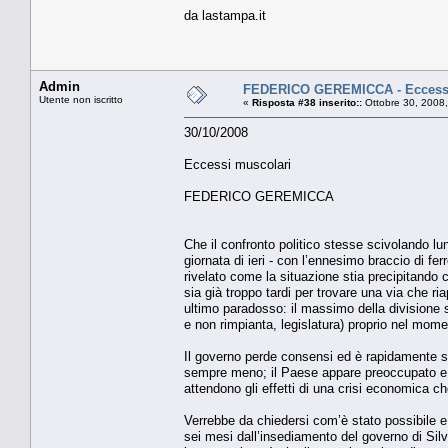
da lastampa.it
Admin
FEDERICO GEREMICCA - Eccessi
Utente non iscritto
«
Risposta #38 inserito::
Ottobre 30, 2008,
30/10/2008
Eccessi muscolari
FEDERICO GEREMICCA
Che il confronto politico stesse scivolando lu
giornata di ieri - con l’ennesimo braccio di fe
rivelato come la situazione stia precipitando
sia già troppo tardi per trovare una via che ri
ultimo paradosso: il massimo della divisione s
e non rimpianta, legislatura) proprio nel mom
Il governo perde consensi ed è rapidamente s
sempre meno; il Paese appare preoccupato e di
attendono gli effetti di una crisi economica ch
Verrebbe da chiedersi com’è stato possibile 
sei mesi dall’insediamento del governo di Sil