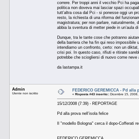
correre. Per troppi anni il vecchio Pci ha pagat
politica non doveva mai lasciar spazi occupabi
tutt’altra cosa dal Pci - si ponesse oggi un pr
resto, la richiesta di una riforma del funziona
magistratura; per non parlare, naturalmente, d
abbia la sventura di metter piede in un’aula di 
Dunque, tra le tante cose che potranno aiutare
della barriera che ha fin qui reso impossibile 
intendiamo un confronto, certo: non un diktat
crisi poi. In questo caso, rifiuti e ritirate sar
potrebbe che sciogliersi di nuovo come neve a
da lastampa.it
Admin
FEDERICO GEREMICCA - Pd alla pro
Utente non iscritto
«
Risposta #43 inserito::
Dicembre 15, 2008,
15/12/2008 (7:39) - REPORTAGE
Pd alla prova nell’isola felice
Il "modello Bologna" cerca il dopo-Cofferati re
FEDERICO GEREMICCA