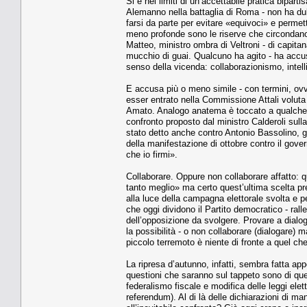
Si è nei limiti di un’accettabile pratica bipa
Alemanno nella battaglia di Roma - non ha dub
farsi da parte per evitare «equivoci» e permett
meno profonde sono le riserve che circondano 
Matteo, ministro ombra di Veltroni - di capitan
mucchio di guai. Qualcuno ha agito - ha accusa
senso della vicenda: collaborazionismo, intel
E accusa più o meno simile - con termini, ovv
esser entrato nella Commissione Attali voluta
Amato. Analogo anatema è toccato a qualche 
confronto proposto dal ministro Calderoli sulla
stato detto anche contro Antonio Bassolino, g
della manifestazione di ottobre contro il gove
che io firmi».
Collaborare. Oppure non collaborare affatto:
tanto meglio» ma certo quest’ultima scelta pr
alla luce della campagna elettorale svolta e per
che oggi dividono il Partito democratico - rall
dell’opposizione da svolgere. Provare a dialoga
la possibilità - o non collaborare (dialogare) 
piccolo terremoto è niente di fronte a quel ch
La ripresa d’autunno, infatti, sembra fatta app
questioni che saranno sul tappeto sono di quel
federalismo fiscale e modifica delle leggi ele
referendum). Al di là delle dichiarazioni di ma