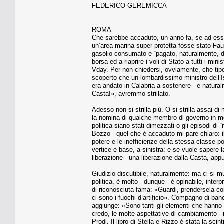
FEDERICO GEREMICCA
ROMA
Che sarebbe accaduto, un anno fa, se ad esser
un’area marina super-protetta fosse stato Faus
gasolio consumato e “pagato, naturalmente, da 
borsa ed a riaprire i voli di Stato a tutti i min
Vday. Per non chiedersi, ovviamente, che tipo
scoperto che un lombardissimo ministro dell’Is
era andato in Calabria a sostenere - e natural
Casta!», avremmo strillato.
Adesso non si strilla più. O si strilla assai 
la nomina di qualche membro di governo in meno
politica siano stati dimezzati o gli episodi di 
Bozzo - quel che è accaduto mi pare chiaro: il 
potere e le inefficienze della stessa classe poli
vertice e base, a sinistra: e se vuole sapere 
liberazione - una liberazione dalla Casta, app
Giudizio discutibile, naturalmente: ma ci si 
politica, è molto - dunque - è opinabile, interp
di riconosciuta fama: «Guardi, prendersela c
ci sono i fuochi d’artificio». Compagno di ban
aggiunge: «Sono tanti gli elementi che hanno co
credo, le molte aspettative di cambiamento -
Prodi. Il libro di Stella e Rizzo è stata la sc