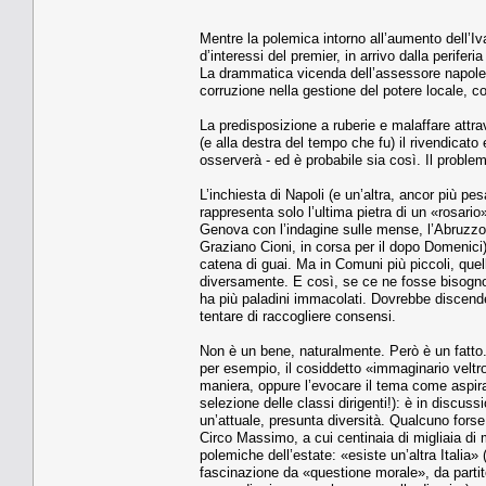
Mentre la polemica intorno all’aumento dell’Iv
d’interessi del premier, in arrivo dalla perife
La drammatica vicenda dell’assessore napoleta
corruzione nella gestione del potere locale, 
La predisposizione a ruberie e malaffare attra
(e alla destra del tempo che fu) il rivendicat
osserverà - ed è probabile sia così. Il proble
L’inchiesta di Napoli (e un’altra, ancor più 
rappresenta solo l’ultima pietra di un «rosario
Genova con l’indagine sulle mense, l’Abruzzo 
Graziano Cioni, in corsa per il dopo Domenici)
catena di guai. Ma in Comuni più piccoli, quel
diversamente. E così, se ce ne fosse bisogno
ha più paladini immacolati. Dovrebbe discende
tentare di raccogliere consensi.
Non è un bene, naturalmente. Però è un fatto. 
per esempio, il cosiddetto «immaginario veltro
maniera, oppure l’evocare il tema come aspira
selezione delle classi dirigenti!): è in discus
un’attuale, presunta diversità. Qualcuno fors
Circo Massimo, a cui centinaia di migliaia di m
polemiche dell’estate: «esiste un’altra Italia»
fascinazione da «questione morale», da partit