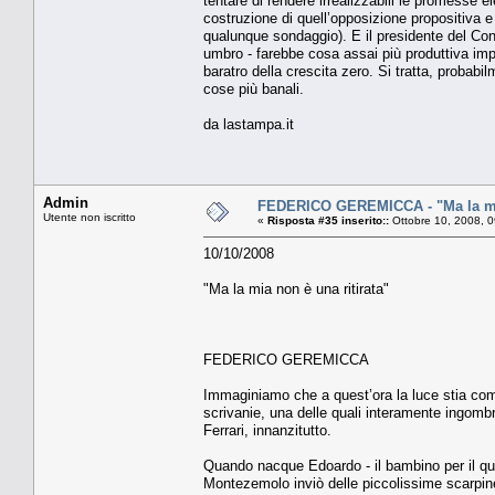
tentare di rendere irrealizzabili le promesse e
costruzione di quell’opposizione propositiva e 
qualunque sondaggio). E il presidente del Consig
umbro - farebbe cosa assai più produttiva imp
baratro della crescita zero. Si tratta, probabil
cose più banali.
da lastampa.it
Admin
FEDERICO GEREMICCA - "Ma la mia
Utente non iscritto
«
Risposta #35 inserito::
Ottobre 10, 2008, 
10/10/2008
"Ma la mia non è una ritirata"
FEDERICO GEREMICCA
Immaginiamo che a quest’ora la luce stia come 
scrivanie, una delle quali interamente ingombra
Ferrari, innanzitutto.
Quando nacque Edoardo - il bambino per il qual
Montezemolo inviò delle piccolissime scarpin