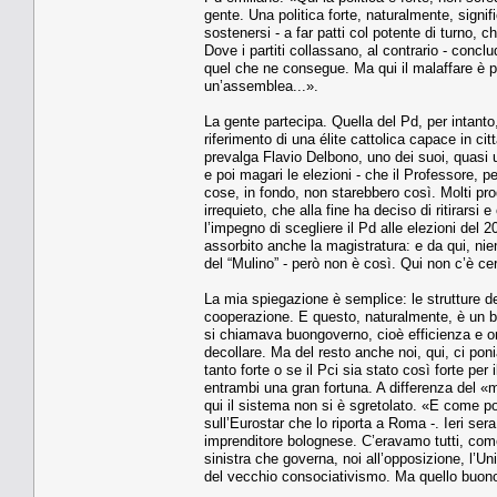
gente. Una politica forte, naturalmente, signif
sostenersi - a far patti col potente di turno,
Dove i partiti collassano, al contrario - conc
quel che ne consegue. Ma qui il malaffare è pr
un’assemblea...».
La gente partecipa. Quella del Pd, per intanto,
riferimento di una élite cattolica capace in ci
prevalga Flavio Delbono, uno dei suoi, quasi u
e poi magari le elezioni - che il Professore, 
cose, in fondo, non starebbero così. Molti pro
irrequieto, che alla fine ha deciso di ritirars
l’impegno di scegliere il Pd alle elezioni del 
assorbito anche la magistratura: e da qui, nie
del “Mulino” - però non è così. Qui non c’è c
La mia spiegazione è semplice: le strutture del
cooperazione. E questo, naturalmente, è un b
si chiamava buongoverno, cioè efficienza e on
decollare. Ma del resto anche noi, qui, ci poni
tanto forte o se il Pci sia stato così forte per
entrambi una gran fortuna. A differenza del «
qui il sistema non si è sgretolato. «E come po
sull’Eurostar che lo riporta a Roma -. Ieri ser
imprenditore bolognese. C’eravamo tutti, come
sinistra che governa, noi all’opposizione, l’Un
del vecchio consociativismo. Ma quello buono