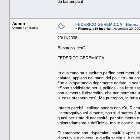
da lastampa.it
Admin
FEDERICO GEREMICCA - Buona p
Utente non iscritto
«
Risposta #39 inserito::
Novembre 20, 200
20/11/2008
Buona politica?
FEDERICO GEREMICCA
In qualcuno ha suscitato perfino sentimenti di
calatosi appieno nei panni del politico - ha c
fine allo spettacolo deprimente andato in sce
«Sono soddisfatto per la politica - ha fatto s
non alimenta il discredito, che non permette un
le cose stessero così. Ma purtroppo, in tutta
Intanto perché l’epilogo ancora non c’è, Riccar
l’interrogativo «si dimette, non si dimette» è tu
quasi per stato di necessità, per sfinimento e
volontariamente e dall’inizio, molte cose ci s
Ci sarebbero stati risparmiati insulti e «pizzi
discutibile e diversa: e quella scelta si è rivel