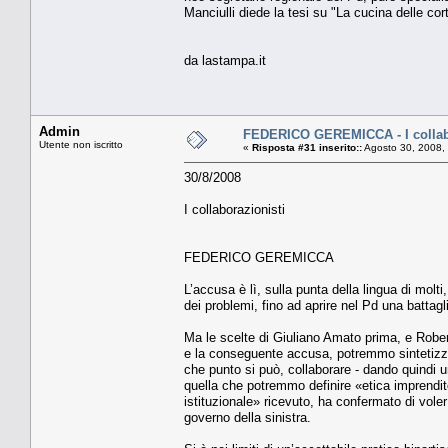
Manciulli diede la tesi su "La cucina delle cort
da lastampa.it
Admin
FEDERICO GEREMICCA - I collab
Utente non iscritto
«
Risposta #31 inserito::
Agosto 30, 2008,
30/8/2008
I collaborazionisti
FEDERICO GEREMICCA
L’accusa è lì, sulla punta della lingua di molt
dei problemi, fino ad aprire nel Pd una battaglia
Ma le scelte di Giuliano Amato prima, e Robert
e la conseguente accusa, potremmo sintetizza
che punto si può, collaborare - dando quindi
quella che potremmo definire «etica imprendit
istituzionale» ricevuto, ha confermato di vol
governo della sinistra.