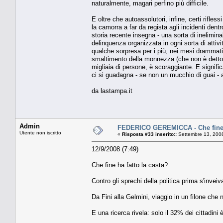
naturalmente, magari perfino più difficile.
E oltre che autoassolutori, infine, certi rifle
la camorra a far da regista agli incidenti dentr
storia recente insegna - una sorta di inelimin
delinquenza organizzata in ogni sorta di attivi
qualche sorpresa per i più, nei mesi drammatic
smaltimento della monnezza (che non è detto no
migliaia di persone, è scoraggiante. E signifi
ci si guadagna - se non un mucchio di guai -
da lastampa.it
Admin
FEDERICO GEREMICCA - Che fine h
Utente non iscritto
«
Risposta #33 inserito::
Settembre 13, 2008
12/9/2008 (7:49)
Che fine ha fatto la casta?
Contro gli sprechi della politica prima s'inve
Da Fini alla Gelmini, viaggio in un filone che n
E una ricerca rivela: solo il 32% dei cittadini 