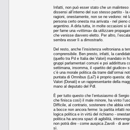
Infatti, non può esser stato che un malinteso s
dissensi all’interno del suo stesso partito - l
ragioni, onestamente, non se ne vedono: né la
persona certo onesta ma arrivata - nel pieno d
argentino. A dirla tutta, in molte occasioni si
per farne una «vittima» da utilizzare propaga
che venisse davvero eletto. Per altro, l’escalat
sembra esser lì a dimostrarlo.
Del resto, anche l’insistenza veltroniana a te
comprensibile. Ben presto, infatti, la candidatu
(quello tra Pd e Italia dei Valori) mandato in 
gruppi parlamentari comuni e poi addirittura c
settimana, insomma, il «partito del giudice» si
c’è una morale politica da trarre dall’ormai no
puntata di Omnibus (La7) è proprio questa: dov
Valori (Donati) e un rappresentante della mag
mano al deputato del Pdl.
È per tutto questo che l’entusiasmo di Sergio
che finisca così) il male minore, ha vinto l’usc
Difficile, al contrario, sostenere che abbia vin
a bocce non ancora ferme: la partita infatti no
logica politica e in virtù del richiamo - onest
politica ha ancora spazi di agibilità, interven
non potrà dire - come auspica Zavoli - di ave
sì.