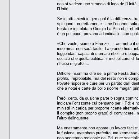
non si vedeva uno straccio di logo de l’Unità
l’Unità.
Se infatti chiedi in giro qual è la differenza t
spiegano - correttamente - che l’enorme sala di
Festa) è intitolata a Giorgio La Pira che, eff
è un po’ poco, provano ad indicarti - con qual
«Che vuole, siamo a Firenze... - ammette il soli
insomma, non sarà facile. La grande fiera, infat
leggendari, capaci di sfornare ribollite e pappa
sociale che quella politica: il moltiplicarsi di
i flussi migratori...
Difficile insomma dire se la prima Festa democ
profilo. Improbabile, ma del resto non è comp
trovate risposte e cure per un partito dall’ident
che a notai e carte da bollo ricorre magari pri
Però, certo, da qualche parte bisogna cominci
indicare l’orizzonte cui pensano per il Pd: e 
ministri in carica per proporre ricette alterna
il compito (non proprio grato) di convincere i
l’altro delinquente.
Ma onestamente non appare un lavoro facile: e 
la fusione, avrebbero preferito una kermesse ap
neo segretario regionale del Pd, pure special