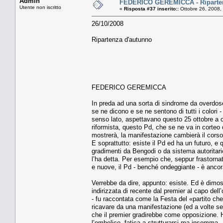
Admin
FEDERICO GEREMICCA - Riparten
Utente non iscritto
«
Risposta #37 inserito::
Ottobre 26, 2008,
26/10/2008
Ripartenza d'autunno
FEDERICO GEREMICCA
In preda ad una sorta di sindrome da overdose
se ne dicono e se ne sentono di tutti i colori
senso lato, aspettavano questo 25 ottobre a 
riformista, questo Pd, che se ne va in corteo 
mostrerà, la manifestazione cambierà il cors
E soprattutto: esiste il Pd ed ha un futuro, e
gradimenti da Bengodi o da sistema autoritari
l’ha detta. Per esempio che, seppur frastornato
e nuove, il Pd - benché ondeggiante - è ancora
Verrebbe da dire, appunto: esiste. Ed è dimos
indirizzata di recente dal premier al capo dell
- fu raccontata come la Festa del «partito che
ricavare da una manifestazione (ed a volte se
che il premier gradirebbe come opposizione. 
l’ombelico, fatica a strutturarsi ma insomma - a 