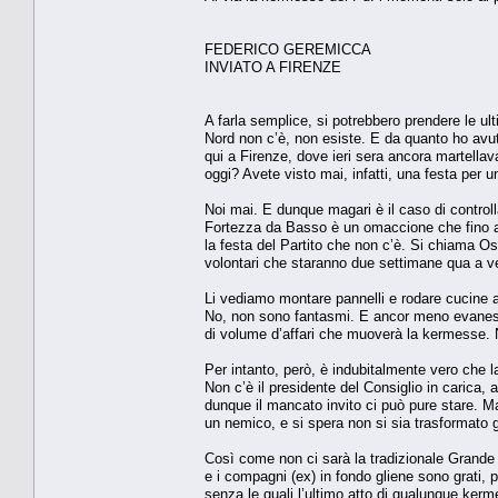
FEDERICO GEREMICCA
INVIATO A FIRENZE
A farla semplice, si potrebbero prendere le ul
Nord non c’è, non esiste. E da quanto ho avu
qui a Firenze, dove ieri sera ancora martella
oggi? Avete visto mai, infatti, una festa per 
Noi mai. E dunque magari è il caso di controlla
Fortezza da Basso è un omaccione che fino al 
la festa del Partito che non c’è. Si chiama Os
volontari che staranno due settimane qua a ven
Li vediamo montare pannelli e rodare cucine a g
No, non sono fantasmi. E ancor meno evanesce
di volume d’affari che muoverà la kermesse.
Per intanto, però, è indubitalmente vero che l
Non c’è il presidente del Consiglio in carica
dunque il mancato invito ci può pure stare. 
un nemico, e si spera non si sia trasformato g
Così come non ci sarà la tradizionale Grande 
e i compagni (ex) in fondo gliene sono grati, p
senza le quali l’ultimo atto di qualunque kerm