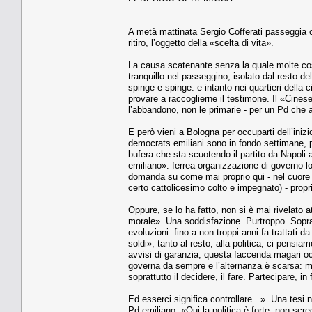
A metà mattinata Sergio Cofferati passeggia co
ritiro, l’oggetto della «scelta di vita».
La causa scatenante senza la quale molte cos
tranquillo nel passeggino, isolato dal resto d
spinge e spinge: e intanto nei quartieri della c
provare a raccoglierne il testimone. Il «Cinese
l’abbandono, non le primarie - per un Pd che 
E però vieni a Bologna per occuparti dell’iniz
democrats emiliani sono in fondo settimane, pur
bufera che sta scuotendo il partito da Napoli a
emiliano»: ferrea organizzazione di governo l
domanda su come mai proprio qui - nel cuore de
certo cattolicesimo colto e impegnato) - propr
Oppure, se lo ha fatto, non si è mai rivelato
morale». Una soddisfazione. Purtroppo. Sopratt
evoluzioni: fino a non troppi anni fa trattati
soldi», tanto al resto, alla politica, ci pensi
avvisi di garanzia, questa faccenda magari occ
governa da sempre e l’alternanza è scarsa: ma 
soprattutto il decidere, il fare. Partecipare, in
Ed esserci significa controllare...». Una tes
Pd emiliano: «Qui la politica è forte, non scre