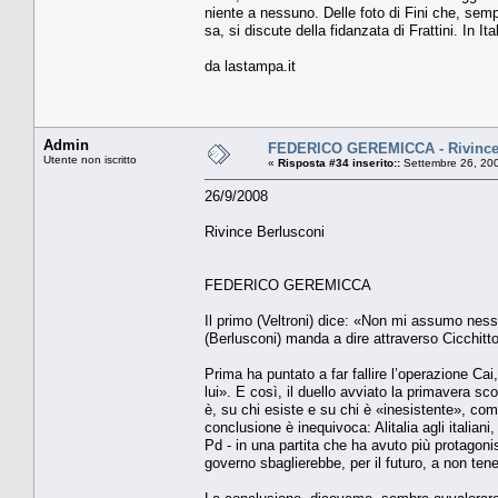
niente a nessuno. Delle foto di Fini che, sem
sa, si discute della fidanzata di Frattini. In It
da lastampa.it
Admin
FEDERICO GEREMICCA - Rivince
Utente non iscritto
«
Risposta #34 inserito::
Settembre 26, 200
26/9/2008
Rivince Berlusconi
FEDERICO GEREMICCA
Il primo (Veltroni) dice: «Non mi assumo ness
(Berlusconi) manda a dire attraverso Cicchitto
Prima ha puntato a far fallire l’operazione Cai
lui». E così, il duello avviato la primavera sc
è, su chi esiste e su chi è «inesistente», come 
conclusione è inequivoca: Alitalia agli italiani,
Pd - in una partita che ha avuto più protagoni
governo sbaglierebbe, per il futuro, a non te