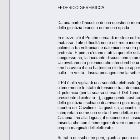
FEDERICO GEREMICCA
Da una parte l’incudine di una questione morale
della giustizia brandita come una spada.
In mezzo c’è il Pd che cerca di mettere ordine
matassa. Tale difficoltà non è del resto inco
polemica tra veltroniani e dalemiani e si era 
protesta. E prima c’erano stati la querelle sul
congresso no, la lacerante discussione intorno
Un avvitamento polemico che stenderebbe un pa
che ha avuto il suo battesimo elettorale appena
nulla - in verità - lascia presagire che la set
Il Pd è alla vigilia di una sconfitta elettoral
ulteriormente lo stato di tensione tra i democ
di polemica (per la scarsa difesa di Del Turco,
presidente dipietrista...), aggiungendo così c
della giustizia rischiano di arrivare i guai mag
scontro col Cavaliere - la giustizia, appunto - 
interpretata come una sorta di «vendetta» nei 
Calabria fino alla Liguria; il secondo è di lasc
miscela che con il riemergere di vere o presun
proprio marginali dell’elettorato.
Si tratta di rischi che però, giunti al punto cui