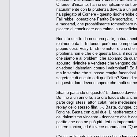
O forse, d’incanto, hanno semplicemente trovat
naturalmente con la prudenza dovuta a un poten
ha spiegato al Corriere - questo rischierebbe d
Fallirebbe l’operazione Partito Democratico, 
e moderati, che probabilmente tornerebbero nei
piacere di concludere con calma la carneficin
Non sta scritto da nessuna parte, naturalment
realmente da lì. In fondo, però, non è importa
proprio così. Rosy Bindi - è noto - è una che n
problema non è che c’è questa faida: il nostro 
che siamo e ai problemi che abbiamo da quando 
appunto, rivincite e vendette che vengono da
chiedono i dalemiani contro i veltroniani? Ed 
ma le sembra che si possa reagire facendosi la 
segreterie di questo o di quell’altro? Sono d
di questo, loro devono sapere che molti se n
Stiamo parlando di questo? E’ dunque davvero 
Ds fino a un anno fa, sta ora fiaccando anche
parte degli stessi attori calati nelle medesime 
replay dello stesso film...». Basta, dunque,
l’origine. Basta con quei due. L’insofferenza c
del dalemismo vincente - riconosce che è così: 
partito che non ne può più. Ieri un importante
essere ironica, ed è invece drammatica: “Quei 
C’è naturalmente chi sostiene che la loro sia 