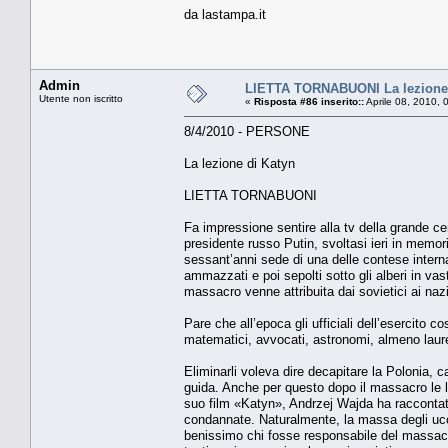
da lastampa.it
Admin
LIETTA TORNABUONI La lezione 
Utente non iscritto
«
Risposta #86 inserito::
Aprile 08, 2010, 
8/4/2010 - PERSONE
La lezione di Katyn
LIETTA TORNABUONI
Fa impressione sentire alla tv della grande cer
presidente russo Putin, svoltasi ieri in memoria
sessant’anni sede di una delle contese internazi
ammazzati e poi sepolti sotto gli alberi in va
massacro venne attribuita dai sovietici ai nazi
Pare che all’epoca gli ufficiali dell’esercito co
matematici, avvocati, astronomi, almeno laurea
Eliminarli voleva dire decapitare la Polonia, c
guida. Anche per questo dopo il massacro le lo
suo film «Katyn», Andrzej Wajda ha raccontato l
condannate. Naturalmente, la massa degli ucc
benissimo chi fosse responsabile del massacro