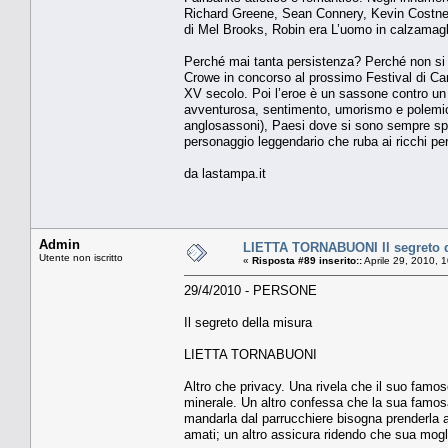
Richard Greene, Sean Connery, Kevin Costner.
di Mel Brooks, Robin era L’uomo in calzamagl
Perché mai tanta persistenza? Perché non si 
Crowe in concorso al prossimo Festival di Can
XV secolo. Poi l’eroe è un sassone contro un 
avventurosa, sentimento, umorismo e polemica s
anglosassoni), Paesi dove si sono sempre spr
personaggio leggendario che ruba ai ricchi per
da lastampa.it
Admin
LIETTA TORNABUONI Il segreto d
Utente non iscritto
«
Risposta #89 inserito::
Aprile 29, 2010, 
29/4/2010 - PERSONE
Il segreto della misura
LIETTA TORNABUONI
Altro che privacy. Una rivela che il suo famos
minerale. Un altro confessa che la sua famosa 
mandarla dal parrucchiere bisogna prenderla a
amati; un altro assicura ridendo che sua mogl