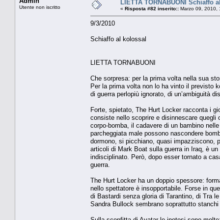
Admin
LIETTA TORNABUONI Schiaffo al
Utente non iscritto
«
Risposta #82 inserito::
Marzo 09, 2010, 
9/3/2010
Schiaffo al kolossal
LIETTA TORNABUONI
Che sorpresa: per la prima volta nella sua sto
Per la prima volta non lo ha vinto il previsto 
di guerra perlopiù ignorato, di un’ambiguità d
Forte, spietato, The Hurt Locker racconta i giorn
consiste nello scoprire e disinnescare quegli o
corpo-bomba, il cadavere di un bambino nelle 
parcheggiata male possono nascondere bombe; 
dormono, si picchiano, quasi impazziscono, pi
articoli di Mark Boat sulla guerra in Iraq, è 
indisciplinato. Però, dopo esser tornato a cas
guerra.
The Hurt Locker ha un doppio spessore: forma
nello spettatore è insopportabile. Forse in que
di Bastardi senza gloria di Tarantino, di Tra l
Sandra Bullock sembrano soprattutto stanchi 
Sulla sconfitta di Avatar le ipotesi sono mol