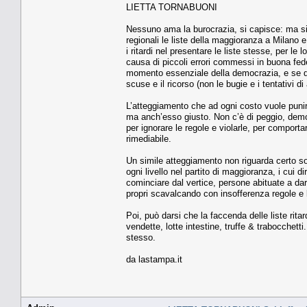
LIETTA TORNABUONI
Nessuno ama la burocrazia, si capisce: ma si 
regionali le liste della maggioranza a Milano 
i ritardi nel presentare le liste stesse, per l
causa di piccoli errori commessi in buona fed
momento essenziale della democrazia, e se q
scuse e il ricorso (non le bugie e i tentativi di a
L’atteggiamento che ad ogni costo vuole punire
ma anch’esso giusto. Non c’è di peggio, demo
per ignorare le regole e violarle, per compor
rimediabile.
Un simile atteggiamento non riguarda certo so
ogni livello nel partito di maggioranza, i cui di
cominciare dal vertice, persone abituate a da
propri scavalcando con insofferenza regole e
Poi, può darsi che la faccenda delle liste ritar
vendette, lotte intestine, truffe & trabocchett
stesso.
da lastampa.it