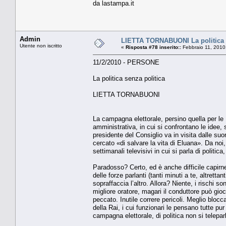
da lastampa.it
Admin
LIETTA TORNABUONI La politica s
Utente non iscritto
«
Risposta #78 inserito::
Febbraio 11, 2010
11/2/2010 - PERSONE
La politica senza politica
LIETTA TORNABUONI
La campagna elettorale, persino quella per le R
amministrativa, in cui si confrontano le idee, 
presidente del Consiglio va in visita dalle su
cercato «di salvare la vita di Eluana». Da noi,
settimanali televisivi in cui si parla di politi
Paradosso? Certo, ed è anche difficile capirn
delle forze parlanti (tanti minuti a te, altretta
sopraffaccia l’altro. Allora? Niente, i rischi so
migliore oratore, magari il conduttore può gioc
peccato. Inutile correre pericoli. Meglio blocc
della Rai, i cui funzionari le pensano tutte pur
campagna elettorale, di politica non si telepar