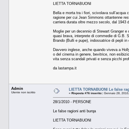
LIETTA TORNABUONI
Bella e morta tra i fiori, scivolava sull’acqua 
ragione per cui Jean Simmons ottantenne resta
carriera durata oltre mezzo secolo, dal 1943 d
Moglie per un decennio di Stewart Granger e 
quasi brava, interprete di commedie di G.B. S
Brando (Bulli e pupe), indossatrice di pepli i
Davvero inglese, anche quando viveva a Hollyw
o del cinema in genere, bevitrice, non esibizi
vita senza scandali privati e senza picchi prof
da lastampa.it
Admin
LIETTA TORNABUONI Le false ragi
Utente non iscritto
«
Risposta #76 inserito::
Gennaio 28, 2010,
28/1/2010 - PERSONE
Le false ragioni anti burqa
LIETTA TORNABUONI