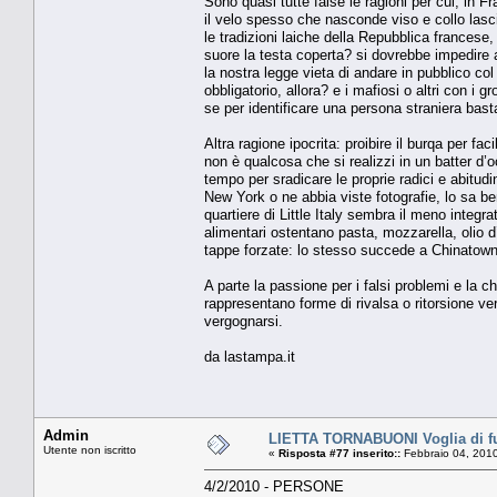
Sono quasi tutte false le ragioni per cui, in F
il velo spesso che nasconde viso e collo lascia
le tradizioni laiche della Repubblica francese
suore la testa coperta? si dovrebbe impedire ai 
la nostra legge vieta di andare in pubblico col 
obbligatorio, allora? e i mafiosi o altri con i 
se per identificare una persona straniera bast
Altra ragione ipocrita: proibire il burqa per faci
non è qualcosa che si realizzi in un batter d’
tempo per sradicare le proprie radici e abitudi
New York o ne abbia viste fotografie, lo sa ben
quartiere di Little Italy sembra il meno integra
alimentari ostentano pasta, mozzarella, olio 
tappe forzate: lo stesso succede a Chinatown
A parte la passione per i falsi problemi e la c
rappresentano forme di rivalsa o ritorsione ve
vergognarsi.
da lastampa.it
Admin
LIETTA TORNABUONI Voglia di f
Utente non iscritto
«
Risposta #77 inserito::
Febbraio 04, 2010
4/2/2010 - PERSONE