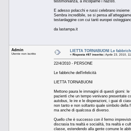
testimonianza, a incolparne i nazisti.
E adesso polacchi e russi celebrano insieme i
Sembra incredibile, se si pensa all’atteggiamen
testardaggine con cui tanti europei osteggiano
da lastampa.it
Admin
LIETTA TORNABUONI Le fabbriche d
Utente non iscritto
«
Risposta #87 inserito::
Aprile 23, 2010, 1
22/4/2010 - PERSONE
Le fabbriche dell'infelicità
LIETTA TORNABUONI
Mettono paura le immagini di questi giorni: le
pazienti che un tempo venivano presentate come
autobus, le ire e le disperazioni, i guai di c
non tanto e non soltanto quale simbolo della f
ma anche di qualcosa di diverso.
Quello che è successo con il fermo imprevisto
discrasia tra realtà e socialità, tra realtà e
classe, estendendo alla gente comune le abitud