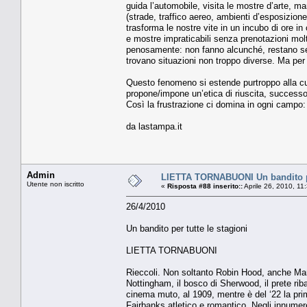
guida l’automobile, visita le mostre d’arte, ma
(strade, traffico aereo, ambienti d’esposizion
trasforma le nostre vite in un incubo di ore in 
e mostre impraticabili senza prenotazioni molto
penosamente: non fanno alcunché, restano seg
trovano situazioni non troppo diverse. Ma pe
Questo fenomeno si estende purtroppo alla cult
propone/impone un’etica di riuscita, successo
Così la frustrazione ci domina in ogni campo: 
da lastampa.it
Admin
LIETTA TORNABUONI Un bandito per
Utente non iscritto
«
Risposta #88 inserito::
Aprile 26, 2010, 11
26/4/2010
Un bandito per tutte le stagioni
LIETTA TORNABUONI
Rieccoli. Non soltanto Robin Hood, anche Mario
Nottingham, il bosco di Sherwood, il prete rib
cinema muto, al 1909, mentre è del ‘22 la pr
Fairbanks atletico e romantico. Negli innumer