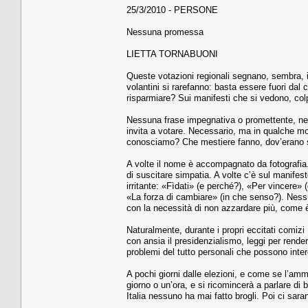
25/3/2010 - PERSONE
Nessuna promessa
LIETTA TORNABUONI
Queste votazioni regionali segnano, sembra, il
volantini si rarefanno: basta essere fuori dal 
risparmiare? Sui manifesti che si vedono, col
Nessuna frase impegnativa o promettente, nes
invita a votare. Necessario, ma in qualche mo
conosciamo? Che mestiere fanno, dov’erano 
A volte il nome è accompagnato da fotografia. 
di suscitare simpatia. A volte c’è sul manife
irritante: «Fìdati» (e perché?), «Per vincere» 
«La forza di cambiare» (in che senso?). Ness
con la necessità di non azzardare più, come
Naturalmente, durante i propri eccitati comizi
con ansia il presidenzialismo, leggi per render
problemi del tutto personali che possono inter
A pochi giorni dalle elezioni, e come se l’amm
giorno o un’ora, e si ricomincerà a parlare di
Italia nessuno ha mai fatto brogli. Poi ci sara