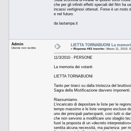
che per gli infiniti effetti speciali del film 
incassi vertiginosi ottenuti. Forse è un moto d
e nel futuro.
da lastampa.it
Admin
LIETTA TORNABUONI La memoria 
Utente non iscritto
«
Risposta #83 inserito::
Marzo 11, 2010, 
11/3/2010 - PERSONE
La memoria dei votanti
LIETTA TORNABUONI
Tanto per tirarci su dalla tristezza del brutti
Sagra della Mistificazione davvero imponenti. 
Riassumiamo.
L’incaricato di depositare le liste per le regio
tempo massimo e le liste vengono escluse dal
uno dei principali partecipanti, così tutti si da
che non servono a modificare uno sbaglio tecnic
fuori la proposta di un «decreto interpretativo
sentita alcuna necessità, ma pazienza: per riso