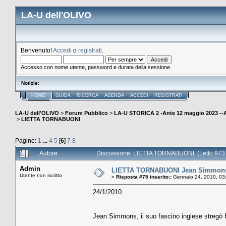
LA-U dell'OLIVO
Benvenuto!
Accedi
o
registrati
.
Accesso con nome utente, password e durata della sessione
Notizie
:
HOME
GUIDA
RICERCA
AGENDA
ACCEDI
REGISTRATI
LA-U dell'OLIVO
>
Forum Pubblico
>
LA-U STORICA 2 -Ante 12 maggio 2023 
>
LIETTA TORNABUONI
Pagine:
1
...
4
5
[
6
]
7
8
Autore
Discussione: LIETTA TORNABUONI (Letto 9737
Admin
LIETTA TORNABUONI Jean Simmons, i
Utente non iscritto
«
Risposta #75 inserito::
Gennaio 24, 2010, 03
24/1/2010
Jean Simmons, il suo fascino inglese stregò