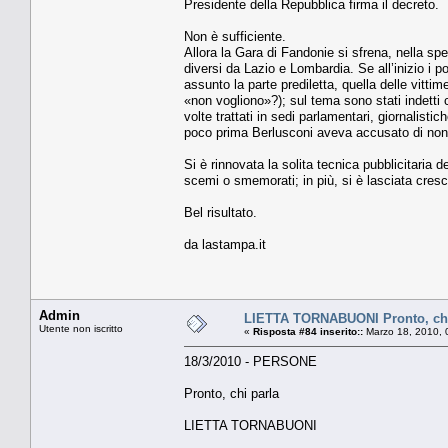
Presidente della Repubblica firma il decreto.
Non è sufficiente.
Allora la Gara di Fandonie si sfrena, nella spe
diversi da Lazio e Lombardia. Se all’inizio i po
assunto la parte prediletta, quella delle vitt
«non vogliono»?); sul tema sono stati indetti 
volte trattati in sedi parlamentari, giornalisti
poco prima Berlusconi aveva accusato di non e
Si è rinnovata la solita tecnica pubblicitaria del
scemi o smemorati; in più, si è lasciata cres
Bel risultato.
da lastampa.it
Admin
LIETTA TORNABUONI Pronto, chi
Utente non iscritto
«
Risposta #84 inserito::
Marzo 18, 2010, 
18/3/2010 - PERSONE
Pronto, chi parla
LIETTA TORNABUONI