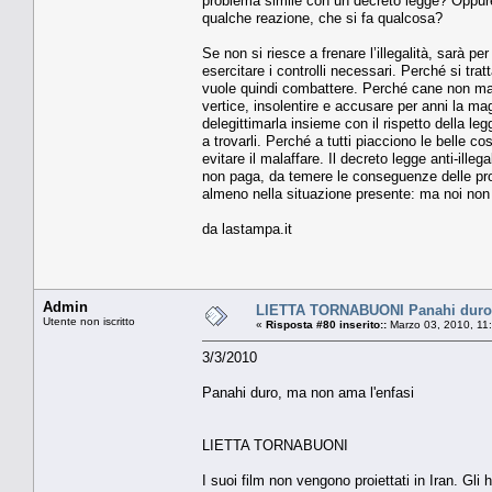
problema simile con un decreto legge? Oppure
qualche reazione, che si fa qualcosa?
Se non si riesce a frenare l’illegalità, sarà p
esercitare i controlli necessari. Perché si tra
vuole quindi combattere. Perché cane non ma
vertice, insolentire e accusare per anni la m
delegittimarla insieme con il rispetto della le
a trovarli. Perché a tutti piacciono le belle cos
evitare il malaffare. Il decreto legge anti-ille
non paga, da temere le conseguenze delle prop
almeno nella situazione presente: ma noi non 
da lastampa.it
Admin
LIETTA TORNABUONI Panahi duro,
Utente non iscritto
«
Risposta #80 inserito::
Marzo 03, 2010, 11
3/3/2010
Panahi duro, ma non ama l'enfasi
LIETTA TORNABUONI
I suoi film non vengono proiettati in Iran. Gli