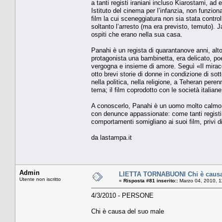
a tanti registi iraniani incluso Kiarostami, ad
Istituto del cinema per l’infanzia, non funzio
film la cui sceneggiatura non sia stata contr
soltanto l’arresto (ma era previsto, temuto). Ja
ospiti che erano nella sua casa.
Panahi è un regista di quarantanove anni, alto
protagonista una bambinetta, era delicato, po
vergogna e insieme di amore. Seguì «Il miraco
otto brevi storie di donne in condizione di so
nella politica, nella religione, a Teheran perenn
tema; il film coprodotto con le società italia
A conoscerlo, Panahi è un uomo molto calmo. L
con denunce appassionate: come tanti registi 
comportamenti somigliano ai suoi film, privi di
da lastampa.it
Admin
LIETTA TORNABUONI Chi è causa
Utente non iscritto
«
Risposta #81 inserito::
Marzo 04, 2010, 1
4/3/2010 - PERSONE
Chi è causa del suo male