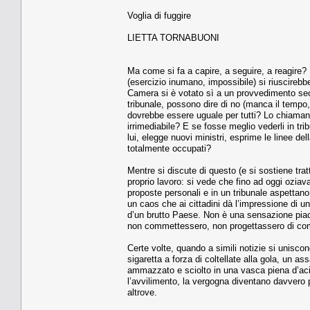
Voglia di fuggire
LIETTA TORNABUONI
Ma come si fa a capire, a seguire, a reagire? N
(esercizio inumano, impossibile) si riuscirebbe
Camera si è votato sì a un provvedimento sec
tribunale, possono dire di no (manca il tempo
dovrebbe essere uguale per tutti? Lo chiama
irrimediabile? E se fosse meglio vederli in trib
lui, elegge nuovi ministri, esprime le linee de
totalmente occupati?
Mentre si discute di questo (e si sostiene trat
proprio lavoro: si vede che fino ad oggi oziav
proposte personali e in un tribunale aspettan
un caos che ai cittadini dà l’impressione di un
d’un brutto Paese. Non è una sensazione pia
non commettessero, non progettassero di comm
Certe volte, quando a simili notizie si unisc
sigaretta a forza di coltellate alla gola, un 
ammazzato e sciolto in una vasca piena d’acido
l’avvilimento, la vergogna diventano davvero p
altrove.