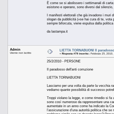
È come se si abolissero i settimanali di carta
esistono e operano, sono diversi dal silenzio,
I manifesti elettorali che già invadono i muri
slogan da pubblicità («se hai cura di te, vot
sempre biforcuta, viene espulsa dalla politic
da lastampa.it
Admin
LIETTA TORNABUONI Il paradosso d
Utente non iscritto
«
Risposta #79 inserito::
Febbraio 25, 2010,
25/2/2010 - PERSONE
Il paradosso dell'anti corruzione
LIETTA TORNABUONI
Lasciamo per una volta da parte la vecchia r
vediamo quante possibilità di successo potreb
Troppi violano la legge, e come rimedio si fa un’
sono così numerose da rappresentare una carat
aumentate in un anno come ha indicato la Corte
l’assicurazione d’una autorità politica che se