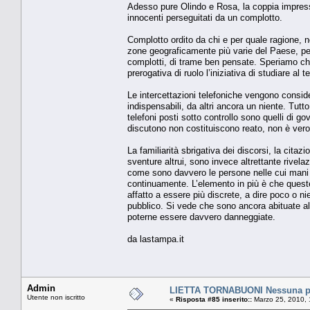
Adesso pure Olindo e Rosa, la coppia impress
innocenti perseguitati da un complotto.
Complotto ordito da chi e per quale ragione, n
zone geograficamente più varie del Paese, per i 
complotti, di trame ben pensate. Speriamo che
prerogativa di ruolo l’iniziativa di studiare al
Le intercettazioni telefoniche vengono conside
indispensabili, da altri ancora un niente. Tutto
telefoni posti sotto controllo sono quelli di gov
discutono non costituiscono reato, non è vero 
La familiarità sbrigativa dei discorsi, la citazi
sventure altrui, sono invece altrettante rivelazi
come sono davvero le persone nelle cui mani 
continuamente. L’elemento in più è che quest
affatto a essere più discrete, a dire poco o nie
pubblico. Si vede che sono ancora abituate al
poterne essere davvero danneggiate.
da lastampa.it
Admin
LIETTA TORNABUONI Nessuna 
Utente non iscritto
«
Risposta #85 inserito::
Marzo 25, 2010, 