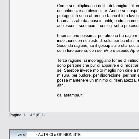
Come si moltiplicano i delitti di famiglia ital
di confidenze autolesioniste. Anche se sospett
protagonisti sono attori che fanno il loro lav
traumatizzate da abusi infantili, padri innamora
adolescenti scomparsi, coniugi sotto processo
Impressione pessima, per almeno tre ragioni. 
inserzioni con richieste di soldi per bambini m
Seconda ragione, se il gossip sulle star socia
con i loro parenti, con semiVip o pseudoVip e
Terza ragione, si incoraggiano forme di indis
sono persone che pur di apparire e di mostrar
sé. Sarebbe invece molto meglio non dirle a n
misura, per pudore, per discrezione, per non es
possa mantenere un minimo di riservatezza, un 
altri.
da lastampa.it
Pagine:
1
...
4
5
[
6
]
7
8
Vai a: