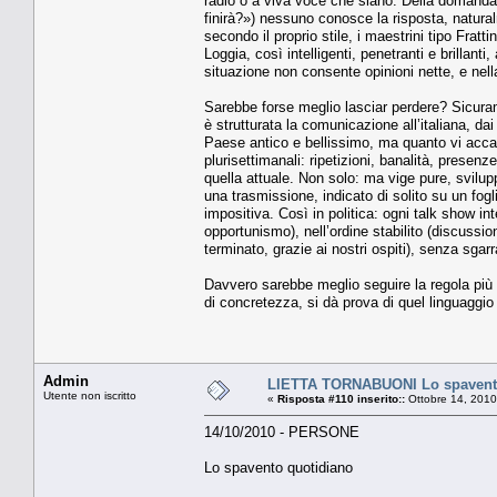
radio o a viva voce che siano. Della domanda
finirà?») nessuno conosce la risposta, natura
secondo il proprio stile, i maestrini tipo Fratti
Loggia, così intelligenti, penetranti e brillan
situazione non consente opinioni nette, e nell
Sarebbe forse meglio lasciar perdere? Sicurame
è strutturata la comunicazione all’italiana, dai
Paese antico e bellissimo, ma quanto vi accad
plurisettimanali: ripetizioni, banalità, presen
quella attuale. Non solo: ma vige pure, svilupp
una trasmissione, indicato di solito su un fog
impositiva. Così in politica: ogni talk show int
opportunismo), nell’ordine stabilito (discussion
terminato, grazie ai nostri ospiti), senza sgarr
Davvero sarebbe meglio seguire la regola più 
di concretezza, si dà prova di quel linguaggio d
Admin
LIETTA TORNABUONI Lo spavent
Utente non iscritto
«
Risposta #110 inserito::
Ottobre 14, 2010
14/10/2010 - PERSONE
Lo spavento quotidiano