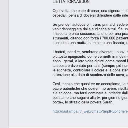
LIETTA TORNABUONI
Ogni volta che esce di casa, una signora mette
ospedali: pensa di doversi difendere dalle infez
Se prende l’autobus o il tram, prima di sedere 
venir danneggiata dalla sudiceria altrui. Se 
finisce al pronto soccorso, anche per una picco
strumenti, citando con forza i 700.000 pazient
considera una matta, al minimo una fissata, 
I batteri, per dire, sembrano diventati i nuovi 
piuttosto ripugnante, come vermetti in movimen
sono i germi, a loro volta dipinti come mostri 
la spesa è diventato per tanti (sempre più num
le etichette, controllare il colore e la consist
attenzione alla data di scadenza delle uova, 
Così, senza che quasi ce ne accorgiamo, la no
paure autentiche che dovremmo avere, risulta 
sia sciocca, ma farsi dominare e intristire dal
possiamo che seguire alla tv, per giorni e gior
porta», lo strazio della povera Sarah.
http://lastampa.it/_web/cmstp/tmplRubriche/