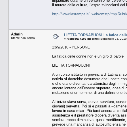
impiantate durante un ventennio nel cervello d
il mutare della cultura, l’aspro svincolarsi d
http://www.lastampa.it/_web/cmstp/tmplRubri
Admin
LIETTA TORNABUONI La fatica delle
Utente non iscritto
«
Risposta #107 inserito::
Settembre 23, 2010
23/9/2010 - PERSONE
La fatica delle donne non è un giro di parole
LIETTA TORNABUONI
A un corso istituito in provincia di Latina si s
notizia si dovrebbe desumere che i nostri con
e che erano diventati caratteristici degli immig
ancora lontana dall’essere superata, cosa di c
mutazione di un termine, di una definizione tr
All’inizio stava serva, servo, servitore, serv
giovani) servetta. Poi si è passati a «cameri
lavora in casa mia». Più tardi ancora a «colla
assistenza e il prestatore d’opera diventa ass
sembra troppo diminutiva, quasi mortificante,
prevede una mancanza di autosufficienza nel 