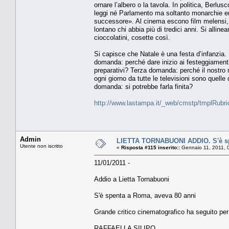
ornare l’albero o la tavola. In politica, Berl
leggi né Parlamento ma soltanto monarchie ered
successore». Al cinema escono film melensi, br
lontano chi abbia più di tredici anni. Si allin
cioccolatini, cosette così.
Si capisce che Natale è una festa d’infanzia
domanda: perché dare inizio ai festeggiamenti
preparativi? Terza domanda: perché il nostro
ogni giorno da tutte le televisioni sono quell
domanda: si potrebbe farla finita?
http://www.lastampa.it/_web/cmstp/tmplRubri
Admin
LIETTA TORNABUONI ADDIO. S'è sp
Utente non iscritto
«
Risposta #115 inserito::
Gennaio 11, 2011, 
11/01/2011 -
Addio a Lietta Tornabuoni
S'è spenta a Roma, aveva 80 anni
Grande critico cinematografico ha seguito per 
RAFFAELLA SILIPO