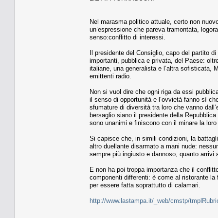
Nel marasma politico attuale, certo non nuovo
un’espressione che pareva tramontata, logora
senso:conflitto di interessi.
Il presidente del Consiglio, capo del partito 
importanti, pubblica e privata, del Paese: oltre 
italiane, una generalista e l’altra sofisticata
emittenti radio.
Non si vuol dire che ogni riga da essi pubblic
il senso di opportunità e l’ovvietà fanno sì c
sfumature di diversità tra loro che vanno dall
bersaglio siano il presidente della Repubblica
sono unanimi e finiscono con il minare la loro
Si capisce che, in simili condizioni, la battag
altro duellante disarmato a mani nude: nessuna
sempre più ingiusto e dannoso, quanto arrivi a 
E non ha poi troppa importanza che il conflitt
componenti differenti: è come al ristorante la
per essere fatta soprattutto di calamari.
http://www.lastampa.it/_web/cmstp/tmplRubri