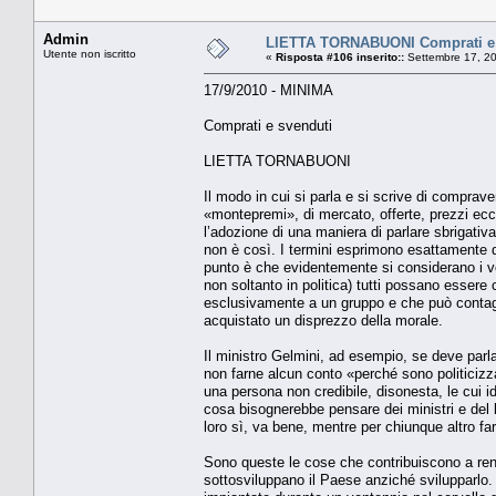
Admin
LIETTA TORNABUONI Comprati e 
Utente non iscritto
«
Risposta #106 inserito::
Settembre 17, 20
17/9/2010 - MINIMA
Comprati e svenduti
LIETTA TORNABUONI
Il modo in cui si parla e si scrive di comprave
«montepremi», di mercato, offerte, prezzi ec
l’adozione di una maniera di parlare sbrigativa
non è così. I termini esprimono esattamente qu
punto è che evidentemente si considerano i vot
non soltanto in politica) tutti possano essere
esclusivamente a un gruppo e che può contagia
acquistato un disprezzo della morale.
Il ministro Gelmini, ad esempio, se deve parlar
non farne alcun conto «perché sono politicizza
una persona non credibile, disonesta, le cui i
cosa bisognerebbe pensare dei ministri e del 
loro sì, va bene, mentre per chiunque altro fa
Sono queste le cose che contribuiscono a rend
sottosviluppano il Paese anziché svilupparlo.