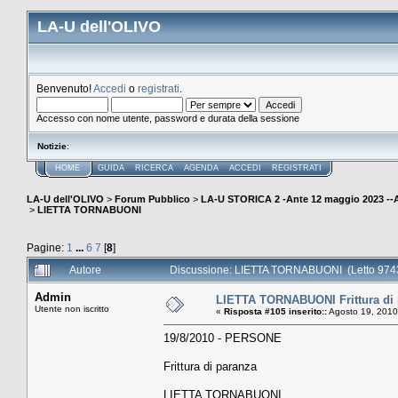
LA-U dell'OLIVO
Benvenuto!
Accedi
o
registrati
.
Accesso con nome utente, password e durata della sessione
Notizie
:
HOME
GUIDA
RICERCA
AGENDA
ACCEDI
REGISTRATI
LA-U dell'OLIVO
>
Forum Pubblico
>
LA-U STORICA 2 -Ante 12 maggio 2023 
>
LIETTA TORNABUONI
Pagine:
1
...
6
7
[
8
]
Autore
Discussione: LIETTA TORNABUONI (Letto 9743
Admin
LIETTA TORNABUONI Frittura di
Utente non iscritto
«
Risposta #105 inserito::
Agosto 19, 2010
19/8/2010 - PERSONE
Frittura di paranza
LIETTA TORNABUONI