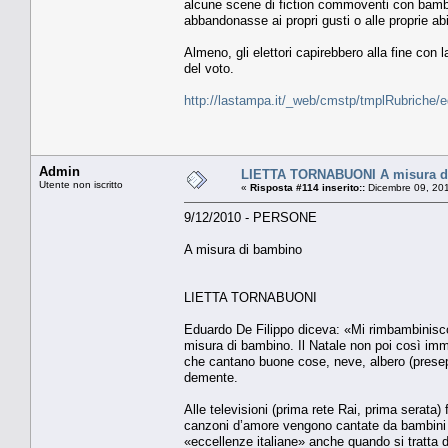
alcune scene di fiction commoventi con bambin
abbandonasse ai propri gusti o alle proprie abi
Almeno, gli elettori capirebbero alla fine co
del voto.
http://lastampa.it/_web/cmstp/tmplRubriche/
Admin
LIETTA TORNABUONI A misura d
Utente non iscritto
«
Risposta #114 inserito::
Dicembre 09, 201
9/12/2010 - PERSONE
A misura di bambino
LIETTA TORNABUONI
Eduardo De Filippo diceva: «Mi rimbambinisco
misura di bambino. Il Natale non poi così immin
che cantano buone cose, neve, albero (presepi
demente.
Alle televisioni (prima rete Rai, prima serat
canzoni d’amore vengono cantate da bambini s
«eccellenze italiane» anche quando si tratta 