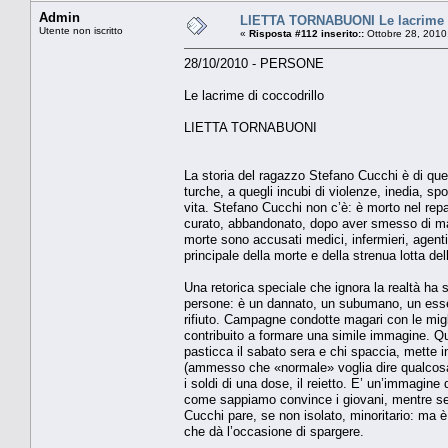
Admin
LIETTA TORNABUONI Le lacrime d
Utente non iscritto
«
Risposta #112 inserito::
Ottobre 28, 2010
28/10/2010 - PERSONE
Le lacrime di coccodrillo
LIETTA TORNABUONI
La storia del ragazzo Stefano Cucchi è di que
turche, a quegli incubi di violenze, inedia, spo
vita. Stefano Cucchi non c’è: è morto nel re
curato, abbandonato, dopo aver smesso di man
morte sono accusati medici, infermieri, agenti
principale della morte e della strenua lotta de
Una retorica speciale che ignora la realtà ha s
persone: è un dannato, un subumano, un esse
rifiuto. Campagne condotte magari con le migli
contribuito a formare una simile immagine. Q
pasticca il sabato sera e chi spaccia, mette 
(ammesso che «normale» voglia dire qualcosa)
i soldi di una dose, il reietto. E’ un’immagin
come sappiamo convince i giovani, mentre sembra
Cucchi pare, se non isolato, minoritario: ma 
che dà l’occasione di spargere.