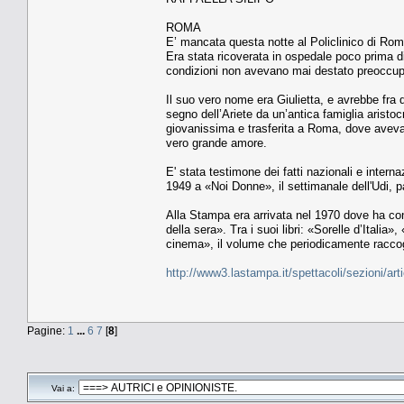
ROMA
E’ mancata questa notte al Policlinico di Rom
Era stata ricoverata in ospedale poco prima d
condizioni non avevano mai destato preoccupa
Il suo vero nome era Giulietta, e avrebbe fra 
segno dell’Ariete da un’antica famiglia aristocr
giovanissima e trasferita a Roma, dove aveva 
vero grande amore.
E' stata testimone dei fatti nazionali e intern
1949 a «Noi Donne», il settimanale dell'Udi, 
Alla Stampa era arrivata nel 1970 dove ha cont
della sera». Tra i suoi libri: «Sorelle d’Itali
cinema», il volume che periodicamente raccog
http://www3.lastampa.it/spettacoli/sezioni/art
Pagine:
1
...
6
7
[
8
]
Vai a: