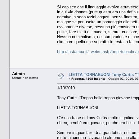
Si capisce che il linguaggio evolve attraverso
in cui «la donna» (pure questa era una definizi
dormiva in sgabuzzini angusti senza finestra,
maligne se per uscire un pomeriggio alla sett
ovviamente diverse, nessuno più considera um
pulire, fare i letti e il bucato, stirare, cuci
Nessun nominalismo, nessun prudente o ipocrit
eliminare quella che soprattutto resta la fatic
http://lastampa.it/_web/cmstp/tmplRubriche/
Admin
LIETTA TORNABUONI Tony Curtis "Tr
Utente non iscritto
«
Risposta #108 inserito::
Ottobre 01, 2010, 03
1/10/2010
Tony Curtis "Troppo bello troppo giovane trop
LIETTA TORNABUONI
C’è una frase di Tony Curtis molto significat
ebreo, perché ero giovane, perché ero bello.
Sempre in guardia». Una gran fatica, nel tumul
resto, al cinema, lavorando almeno sino alla 