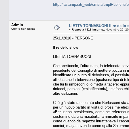
http://lastampa.it/_web/cmstp/tmplRubriche/
Admin
LIETTA TORNABUONI Il re dello 
Utente non iscritto
«
Risposta #113 inserito::
Novembre 25, 20
25/11/2010 - PERSONE
Il re dello show
LIETTA TORNABUONI
Che spettacolo, l’altra sera, la telefonata ne
presidente del Consiglio di mettere bocca in m
identificato un punto di debolezza, di passivi
all’idea che la televisione (qualsiasi tipo di 
che lui lo rimbecchi o lo metta a tacere: eppu
rinfacci, paroloni («mistificatori»), telefono 
altre esibizioni.
Ci è già stato raccontato che Berlusconi sta 
per un nuovo partito in vista di prossime elez
«Berlusconi presidente», come nei referendum
costumino da una maxitorta; ammirarlo in panni
come quando da ragazzo intratteneva i croceri
comici, magari avendo come spalla Salemme, Schi