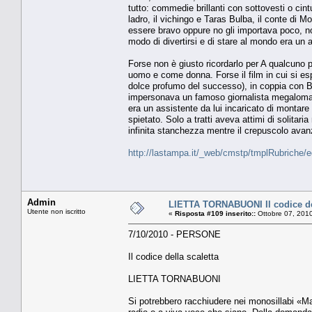
tutto: commedie brillanti con sottovesti o cintu
ladro, il vichingo e Taras Bulba, il conte di Mo
essere bravo oppure no gli importava poco, non
modo di divertirsi e di stare al mondo era un al
Forse non è giusto ricordarlo per A qualcuno p
uomo e come donna. Forse il film in cui si es
dolce profumo del successo), in coppia con B
impersonava un famoso giornalista megalomane,
era un assistente da lui incaricato di montare
spietato. Solo a tratti aveva attimi di solitar
infinita stanchezza mentre il crepuscolo avan
http://lastampa.it/_web/cmstp/tmplRubriche/
Admin
LIETTA TORNABUONI Il codice del
Utente non iscritto
«
Risposta #109 inserito::
Ottobre 07, 2010
7/10/2010 - PERSONE
Il codice della scaletta
LIETTA TORNABUONI
Si potrebbero racchiudere nei monosillabi «Mah»