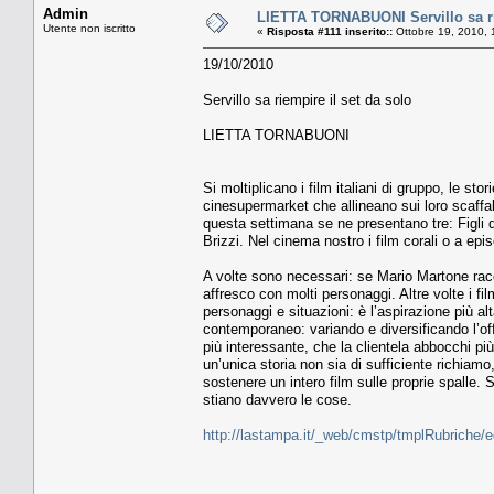
Admin
LIETTA TORNABUONI Servillo sa rie
Utente non iscritto
«
Risposta #111 inserito::
Ottobre 19, 2010, 
19/10/2010
Servillo sa riempire il set da solo
LIETTA TORNABUONI
Si moltiplicano i film italiani di gruppo, le sto
cinesupermarket che allineano sui loro scaffali
questa settimana se ne presentano tre: Figli 
Brizzi. Nel cinema nostro i film corali o a 
A volte sono necessari: se Mario Martone racc
affresco con molti personaggi. Altre volte i fil
personaggi e situazioni: è l’aspirazione più 
contemporaneo: variando e diversificando l’offer
più interessante, che la clientela abbocchi p
un’unica storia non sia di sufficiente richiamo
sostenere un intero film sulle proprie spalle. 
stiano davvero le cose.
http://lastampa.it/_web/cmstp/tmplRubriche/