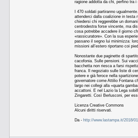
ragione addotta da chi, perfino tra i 
I 470 soldati partiranno ugualmente.
attenderci dalla coalizione in test
chiedersi chi reggerebbe un domani i
centrodestra forse vincente, ma disu
cosa potrebbe accadere il giorno ch
«rassicuratore». Con la sua esperienz
passano il segno lui minimizza: loro 
missioni all’estero riportano coi pied
Nonostante due paginette di spartit
cacofonia. Sulle pensioni. Sui vacc
bacchetta non riesca a farsi rispetta
franca. Il negoziato sulle liste di c
potere e già feroce nella spartizion
governatore come Attilio Fontana ch
largo nei collegi alla «quarta gamba
accattoni. E nel Lazio la Lega sobil
Zingaretti. Così Berlusconi, per ess
Licenza Creative Commons
Alcuni diritti riservati.
Da -
http://www.lastampa.it/2018/0