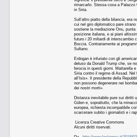
rimarcarlo. Stessa cosa a Palazzo Ch
in Siria.
Sull’altro piatto della bilancia, era 
cui nel giro diplomatico pare strano
sostiene la mediazione Onu, punta a
posizione italiana, e ai piani altis
futuro i 20 miliardi di interscambio
Boccia. Contrariamente ai programmi
Sultano.
Erdogan è infuriato con gli america
deluso da Donald Trump che, se non a
ferocia in questi giorni. Mattarella 
Siria contro il regime di Assad. Nel 
all’Isis». Il presidente della Repubb
non possono degenerare nei bombard
dei nostri morti».
Distanza inevitabile pure sui diritti
Gülen e, soprattutto, che la minac
europea, richiesta incompatibile con
scarcerare subito i giornalisti e i 
Licenza Creative Commons
Alcuni diritti riservati.
Da -
http://www.lastampa.it/2018/02