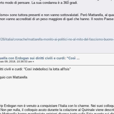
erto modo di pensare. La sua condanna è a 360 gradi.
tismo» sono tuttora presenti e non vanno sottovalutati. Però Mattarella, al qu
«non vanno accreditati di un peso maggiore di quel che hanno. Il nostro Paese
1/26/italia/cronache/mattarella-monito-ai-politici-no-al-mito-del-fascism
la con Erdogan sui diritti civili e curdi: “Così ...
aio 09, 2018, 10:36:53 am »
i civili e curdi: “Così indebolisci la lotta all'Isis”
quio con Mattarella
p Erdogan non è venuto a conquistare l’Italia con lo charme. Nei suoi colloqui
 Non per nulla, il colloquio avuto durante la colazione al Quirinale viene descri
io Mattarella hanno manifestato opinioni diverse tanto sulla Siria quanto sui dir