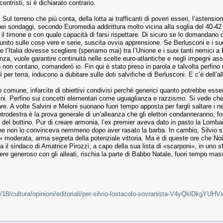
centristi, si è dichiarato contrario.
 Sul terreno che più conta, della lotta ai trafficanti di poveri esseri, l’aste
a nei sondaggi, secondo Euromedia addirittura molto vicina alla soglia del 40-
l timone e con quale capacità di farsi rispettare. Di sicuro se lo domandano da
nito sulle cose vere e serie, suscita ovvia apprensione. Se Berlusconi e i suoi
e l’Italia dovesse scegliere (speriamo mai) tra l’Unione e i suoi tanti nemici
a, vuole garantire continuità nelle scelte euro-atlantiche e negli impegni assun
non contano, comanderò io. Fin qui è stato preso in parola e talvolta perfino ria
i per terra, inducono a dubitare sulle doti salvifiche di Berlusconi. E c’è dell’al
o comune, infarcite di obiettivi condivisi perché generici quanto potrebbe es
ini. Perfino sui concetti elementari come uguaglianza e razzismo. Si vede che
re. A volte Salvini e Meloni suonano fuori tempo apposta per fargli saltare i ner
entrodestra è la prova generale di un’alleanza che gli elettori condanneranno, fo
e del bottino. Pur di creare armonia, l’ex premier aveva dato in pasto la Lomb
e non lo convinceva nemmeno dopo aver rasato la barba. In cambio, Silvio si a
» moderata, arma segreta della potenziale vittoria. Ma è di queste ore che Noi c
la il sindaco di Amatrice Pirozzi, a capo della sua lista di «scarponi», in uno
ere generoso con gli alleati, rischia la parte di Babbo Natale, fuori tempo ma
1/18/cultura/opinioni/editoriali/per-silvio-lostacolo-sovranista-V4yQklDkgY