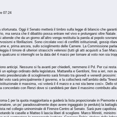
re 07:24
a sfortunata. Oggi il Senato metterà il timbro sulla legge di bilancio che garan
dario, ma senza che il dibattito possa entrare nel vivo e prolungarsi oltre 
 attende che da un giorno all’altro venga restituita la parola al popolo sovra
rvosismi e fibrillazioni. Sono circolate voci di conflitti istituzionali, gossip ri
le urne e, prima ancora, sullo scioglimento delle Camere. La Commissione parl
leggia il timore di ulteriori strascichi velenosi (tutti gli atti acquisiti a Sa
e qualcuno si interroghi se la data del 4 marzo per tornare al voto non sia tro
no anticipi. Nessuno si fa avanti per chiederli, nemmeno il Pd. Per cui resta i
un epilogo ordinato della legislatura. Mattarella e Gentiloni, fino a ieri, non a
ecreto presidenziale di scioglimento sarà firmato tra giovedì e venerdì prossimi
el voto sarà principalmente il governo, e la collocherà nell’ambito della “finestr
istituzionale è massima, «si voterà il 4 marzo e a noi sta bene così». Dello ste
 ha concordato con Renzi dove si candiderà per dare il massimo contributo all
 Roma-1 per la quota maggioritaria e guiderà la lista proporzionale in Piemonte
enatore, un po’ paradossalmente dopo avere ingaggiato (e perduto) la battagl
ta nel collegio uninominale di Firenze-Centro al Senato. Sarà pure capolista a
notando le caselle e Matteo li lascia liberi di scegliere. Marco Minniti, ministro