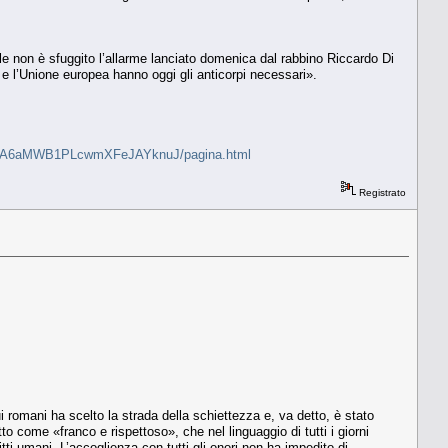
ale non è sfuggito l’allarme lanciato domenica dal rabbino Riccardo Di
 e l’Unione europea hanno oggi gli anticorpi necessari».
o-buono-A6aMWB1PLcwmXFeJAYknuJ/pagina.html
Registrato
 romani ha scelto la strada della schiettezza e, va detto, è stato
tto come «franco e rispettoso», che nel linguaggio di tutti i giorni
itti umani. L’accoglienza con tutti gli onori non ha impedito di