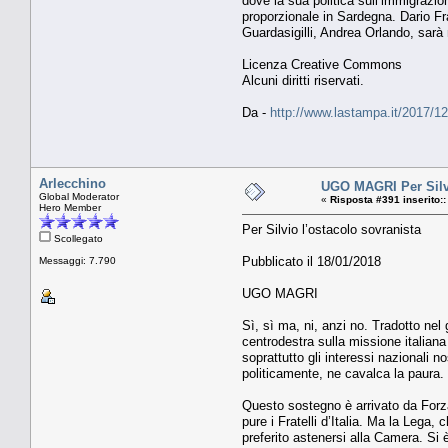
dove la sua politica sull’immigrazio
proporzionale in Sardegna. Dario Fran
Guardasigilli, Andrea Orlando, sarà n
Licenza Creative Commons
Alcuni diritti riservati.
Da -
http://www.lastampa.it/2017/12
Arlecchino
UGO MAGRI Per Silvi
Global Moderator
«
Risposta #391 inserito::
Hero Member
Per Silvio l’ostacolo sovranista
Scollegato
Pubblicato il 18/01/2018
Messaggi: 7.790
UGO MAGRI
Sì, sì ma, ni, anzi no. Tradotto nel 
centrodestra sulla missione italiana 
soprattutto gli interessi nazionali n
politicamente, ne cavalca la paura.
Questo sostegno è arrivato da Forza
pure i Fratelli d’Italia. Ma la Lega,
preferito astenersi alla Camera. Si 