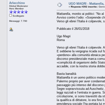
Arlecchino
UGO MAGRI - Mattarella, 
Global Moderator
«
Risposta #392 inserito::
Genna
Hero Member
Mattarella, monito ai politici: “No 
Scollegato
Avviso contro l’odio: «Sorprende ch
Verso gli ebrei l’Italia è colpevole,
Messaggi: 7.790
Pubblicato il 26/01/2018
Ugo Magri
Roma
Verso gli ebrei l’Italia è colpevole
E sebbene la vergogna ricada sul fa
«perdono» alla comunità ebraica perc
discorso presidenziale marca comunqu
«complicità di organismi dello Stato,
accadde, con la nostra storia dobbia
Basta banalità
Mattarella è un uomo politico moderat
Palermo proprio per aver condannato 
passaggio più intenso del discorso 
Segre sopravvissuta ad Auschwitz, p
leggi razziali e l’entrata in guerra.
circolazione, si sono travestiti da
la qualifica di dittatore, lo era fin
previdenza sociale l’ha portata lui 