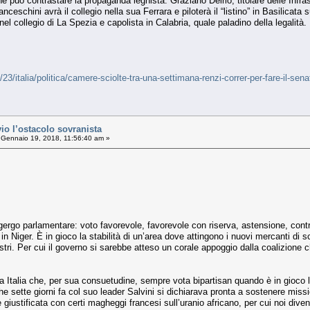
ne può contrastare la propaganda leghista. Graziano Delrio, titolare delle Infra
ceschini avrà il collegio nella sua Ferrara e piloterà il “listino” in Basilicata 
el collegio di La Spezia e capolista in Calabria, quale paladino della legalità.
/23/italia/politica/camere-sciolte-tra-una-settimana-renzi-correr-per-fare-
o l’ostacolo sovranista
Gennaio 19, 2018, 11:56:40 am »
gergo parlamentare: voto favorevole, favorevole con riserva, astensione, contrar
in Niger. È in gioco la stabilità di un’area dove attingono i nuovi mercanti di s
ostri. Per cui il governo si sarebbe atteso un corale appoggio dalla coalizione ch
 Italia che, per sua consuetudine, sempre vota bipartisan quando è in gioco la
 che sette giorni fa col suo leader Salvini si dichiarava pronta a sostenere miss
è giustificata con certi magheggi francesi sull’uranio africano, per cui noi di