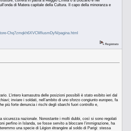
strutture, correrà in patria a Reggio Emilia o a Bolzano e nel
sull’onda di Matera capitale della Cultura. Il capo della minoranza e
il-senatore-Chq7zmqkh6XVCMfiusmDyN/pagina.html
Registrato
io. L’intero kamasutra delle posizioni possibili è stato esibito ieri dal
chiavi; inviare i soldati, nell’ambito di uno sforzo congiunto europeo, fa
e più forte denuncia i rischi degli sbarchi fuori controllo e,
 sicurezza nazionale. Nonostante i molti dubbi, così si sono regolati
ioni perfino in Islanda, se fosse servito a bloccare l’immigrazione, ha
venteremmo una specie di Légion étrangère al soldo di Parigi: stessa