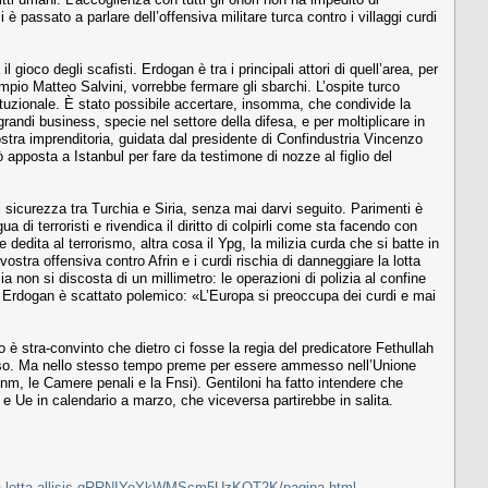
passato a parlare dell’offensiva militare turca contro i villaggi curdi
l gioco degli scafisti. Erdogan è tra i principali attori di quell’area, per
empio Matteo Salvini, vorrebbe fermare gli sbarchi. L’ospite turco
ituzionale. È stato possibile accertare, insomma, che condivide la
randi business, specie nel settore della difesa, e per moltiplicare in
ostra imprenditoria, guidata dal presidente di Confindustria Vincenzo
apposta a Istanbul per fare da testimone di nozze al figlio del
 sicurezza tra Turchia e Siria, senza mai darvi seguito. Parimenti è
di terroristi e rivendica il diritto di colpirli come sta facendo con
 dedita al terrorismo, altra cosa il Ypg, la milizia curda che si batte in
vostra offensiva contro Afrin e i curdi rischia di danneggiare la lotta
ia non si discosta di un millimetro: le operazioni di polizia al confine
 Erdogan è scattato polemico: «L’Europa si preoccupa dei curdi e mai
o è stra-convinto che dietro ci fosse la regia del predicatore Fethullah
senso. Ma nello stesso tempo preme per essere ammesso nell’Unione
Anm, le Camere penali e la Fnsi). Gentiloni ha fatto intendere che
a e Ue in calendario a marzo, che viceversa partirebbe in salita.
lisci-la-lotta-allisis-qRRNIYoYkWMScm5UzKQT2K/pagina.html