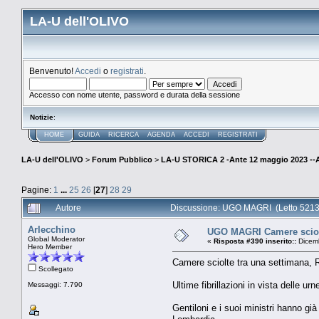
LA-U dell'OLIVO
Benvenuto!
Accedi
o
registrati
.
Accesso con nome utente, password e durata della sessione
Notizie
:
HOME
GUIDA
RICERCA
AGENDA
ACCEDI
REGISTRATI
LA-U dell'OLIVO
>
Forum Pubblico
>
LA-U STORICA 2 -Ante 12 maggio 2023 
Pagine:
1
...
25
26
[
27
]
28
29
Autore
Discussione: UGO MAGRI (Letto 5213
Arlecchino
UGO MAGRI Camere sciolte
Global Moderator
«
Risposta #390 inserito::
Dicemb
Hero Member
Camere sciolte tra una settimana, Re
Scollegato
Ultime fibrillazioni in vista delle ur
Messaggi: 7.790
Gentiloni e i suoi ministri hanno g