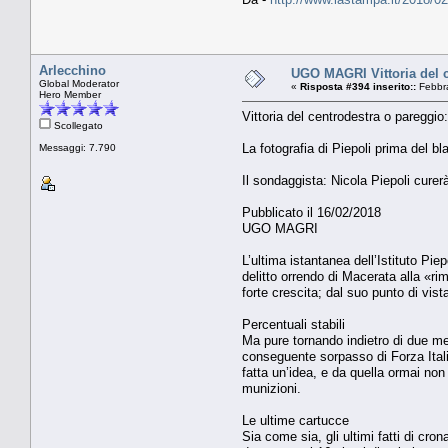
Arlecchino
UGO MAGRI Vittoria del ce
Global Moderator
«
Risposta #394 inserito::
Febbra
Hero Member
Vittoria del centrodestra o pareggio:
Scollegato
La fotografia di Piepoli prima del bl
Messaggi: 7.790
Il sondaggista: Nicola Piepoli curerà
Pubblicato il 16/02/2018
UGO MAGRI
L’ultima istantanea dell’Istituto Pie
delitto orrendo di Macerata alla «rim
forte crescita; dal suo punto di vis
Percentuali stabili
Ma pure tornando indietro di due me
conseguente sorpasso di Forza Itali
fatta un’idea, e da quella ormai non
munizioni.
Le ultime cartucce
Sia come sia, gli ultimi fatti di c