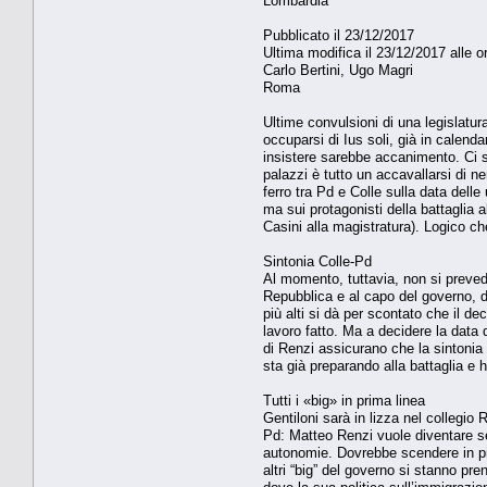
Lombardia
Pubblicato il 23/12/2017
Ultima modifica il 23/12/2017 alle o
Carlo Bertini, Ugo Magri
Roma
Ultime convulsioni di una legislatur
occuparsi di Ius soli, già in calen
insistere sarebbe accanimento. Ci si
palazzi è tutto un accavallarsi di ne
ferro tra Pd e Colle sulla data del
ma sui protagonisti della battaglia a
Casini alla magistratura). Logico ch
Sintonia Colle-Pd
Al momento, tuttavia, non si prevedo
Repubblica e al capo del governo, di 
più alti si dà per scontato che il d
lavoro fatto. Ma a decidere la data d
di Renzi assicurano che la sintonia 
sta già preparando alla battaglia e
Tutti i «big» in prima linea
Gentiloni sarà in lizza nel collegio
Pd: Matteo Renzi vuole diventare s
autonomie. Dovrebbe scendere in pis
altri “big” del governo si stanno pre