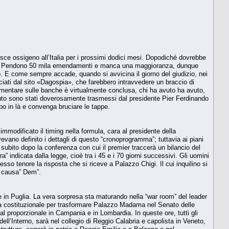
tisce ossigeno all’Italia per i prossimi dodici mesi. Dopodiché dovrebbe
Natale. Pendono 50 mila emendamenti e manca una maggioranza, dunque
no. E come sempre accade, quando si avvicina il giorno del giudizio, nei
lanciati dal sito «Dagospia», che farebbero intravvedere un braccio di
amentare sulle banche è virtualmente conclusa, chi ha avuto ha avuto,
n Macuto sono stati doverosamente trasmessi dal presidente Pier Ferdinando
ppo in là e convenga bruciare le tappe.
mmodificato il timing nella formula, cara al presidente della
vevano definito i dettagli di questo “cronoprogramma”; tuttavia ai piani
: subito dopo la conferenza con cui il premier traccerà un bilancio del
a” indicata dalla legge, cioè tra i 45 e i 70 giorni successivi. Gli uomini
sso tenore la risposta che si riceve a Palazzo Chigi. Il cui inquilino si
a causa” Dem”.
 e in Puglia. La vera sorpresa sta maturando nella “war room” del leader
ia costituzionale per trasformare Palazzo Madama nel Senato delle
l proporzionale in Campania e in Lombardia. In queste ore, tutti gli
 dell’Interno, sarà nel collegio di Reggio Calabria e capolista in Veneto,