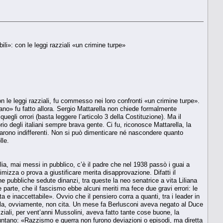
ili»: con le leggi razziali «un crimine turpe»
on le leggi razziali, fu commesso nei loro confronti «un crimine turpe».
ano» fu fatto allora. Sergio Mattarella non chiede formalmente
gli orrori (basta leggere l’articolo 3 della Costituzione). Ma il
o degli italiani sempre brava gente. Ci fu, riconosce Mattarella, la
 restarono indifferenti. Non si può dimenticare né nascondere quanto
lle.
glia, mai messi in pubblico, c’è il padre che nel 1938 passò i guai a
mizza o prova a giustificare merita disapprovazione. Difatti il
e pubbliche sedute dinanzi, tra queste la neo senatrice a vita Liliana
parte, che il fascismo ebbe alcuni meriti ma fece due gravi errori: le
a e inaccettabile». Ovvio che il pensiero corra a quanti, tra i leader in
ella, ovviamente, non cita. Un mese fa Berlusconi aveva negato al Duce
razziali, per vent’anni Mussolini, aveva fatto tante cose buone, la
spuntano: «Razzismo e guerra non furono deviazioni o episodi, ma diretta