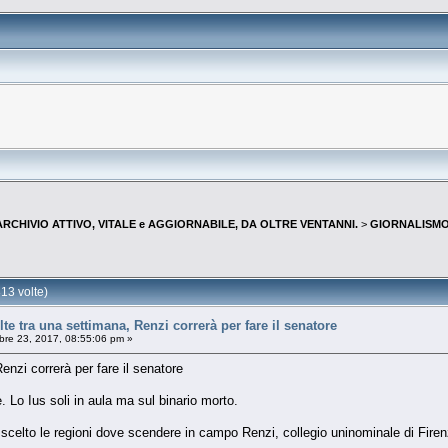
--ARCHIVIO ATTIVO, VITALE e AGGIORNABILE, DA OLTRE VENTANNI.
>
GIORNALISMO 
13 volte)
 tra una settimana, Renzi correrà per fare il senatore
re 23, 2017, 08:55:06 pm »
nzi correrà per fare il senatore
ne. Lo Ius soli in aula ma sul binario morto.
ià scelto le regioni dove scendere in campo Renzi, collegio uninominale di Fire