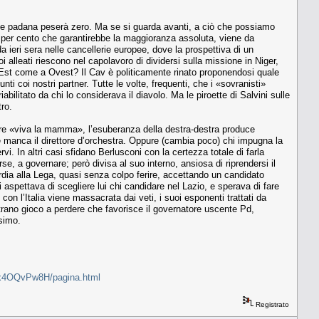
nsione padana peserà zero. Ma se si guarda avanti, a ciò che possiamo
42 per cento che garantirebbe la maggioranza assoluta, viene da
 ieri sera nelle cancellerie europee, dove la prospettiva di un
 alleati riescono nel capolavoro di dividersi sulla missione in Niger,
 a Est come a Ovest? Il Cav è politicamente rinato proponendosi quale
ti coi nostri partner. Tutte le volte, frequenti, che i «sovranisti»
bilitato da chi lo considerava il diavolo. Ma le piroette di Salvini sulle
tro.
sere «viva la mamma», l’esuberanza della destra-destra produce
 manca il direttore d’orchestra. Oppure (cambia poco) chi impugna la
vi. In altri casi sfidano Berlusconi con la certezza totale di farla
rse, a governare; però divisa al suo interno, ansiosa di riprendersi il
ardia alla Lega, quasi senza colpo ferire, accettando un candidato
spettava di scegliere lui chi candidare nel Lazio, e sperava di fare
on l’Italia viene massacrata dai veti, i suoi esponenti trattati da
 strano gioco a perdere che favorisce il governatore uscente Pd,
ssimo.
UHVx4OQvPw8H/pagina.html
Registrato