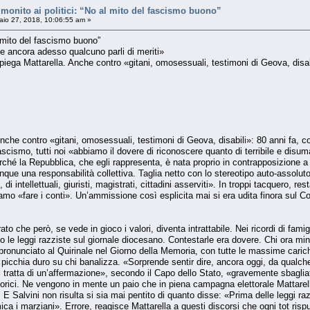
monito ai politici: “No al mito del fascismo buono”
io 27, 2018, 10:06:55 am »
al mito del fascismo buono”
e ancora adesso qualcuno parli di meriti»
 spiega Mattarella. Anche contro «gitani, omosessuali, testimoni di Geova, disab
. Anche contro «gitani, omosessuali, testimoni di Geova, disabili»: 80 anni fa, c
scismo, tutti noi «abbiamo il dovere di riconoscere quanto di terribile e disum
hé la Repubblica, che egli rappresenta, è nata proprio in contrapposizione a que
e una responsabilità collettiva. Taglia netto con lo stereotipo auto-assolutori
 di intellettuali, giuristi, magistrati, cittadini asserviti». In troppi tacquero,
mo «fare i conti». Un’ammissione così esplicita mai si era udita finora sul Co
o che però, se vede in gioco i valori, diventa intrattabile. Nei ricordi di fami
le leggi razziste sul giornale diocesano. Contestarle era dovere. Chi ora mini
pronunciato al Quirinale nel Giorno della Memoria, con tutte le massime carich
icchia duro su chi banalizza. «Sorprende sentir dire, ancora oggi, da qualche 
 Si tratta di un’affermazione», secondo il Capo dello Stato, «gravemente sbagliat
 storici. Ne vengono in mente un paio che in piena campagna elettorale Mattar
o lì. E Salvini non risulta si sia mai pentito di quanto disse: «Prima delle leggi 
mica i marziani». Errore, reagisce Mattarella a questi discorsi che ogni tot ri