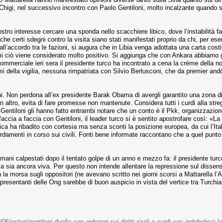
igi, nel successivo incontro con Paolo Gentiloni, molto incalzante quando si è 
nostro interesse cercare una sponda nello scacchiere libico, dove l’instabilità fa i
 che certi sdegni contro la visita siano stati manifestati proprio da chi, per es
ll’accordo tra le fazioni, si augura che in Libia venga adottata una carta cost
simi ciò viene considerato molto positivo. Si aggiunga che con Ankara abbiamo g
 commerciale ieri sera il presidente turco ha incontrato a cena la créme della n
 della vigilia, nessuna rimpatriata con Silvio Berlusconi, che da premier andò 
ni. Non perdona all’ex presidente Barak Obama di avergli garantito una zona di
ltro, evita di fare promesse non mantenute. Considera tutti i curdi alla stregua 
e Gentiloni gli hanno fatto entrambi notare che un conto è il Pkk, organizzazione
faccia a faccia con Gentiloni, il leader turco si è sentito apostrofare così: «La 
lica ha ribadito con cortesia ma senza sconti la posizione europea, da cui l’Ital
amenti in corso sui civili. Fonti bene informate raccontano che a quel punto
 umani calpestati dopo il tentato golpe di un anno e mezzo fa: il presidente turc
cia sia ancora viva. Per questo non intende allentare la repressione sul dis
 la morsa sugli oppositori (ne avevano scritto nei giorni scorsi a Mattarella l’
rappresentanti delle Ong sarebbe di buon auspicio in vista del vertice tra Turchi
/06/esteri/gentiloni-duella-con-erdogan-sui-diritti-civili-e-curdi-cos-indebo