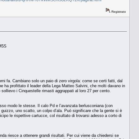
Registrato
 M5S
orni fa. Cambiano solo un paio di zero virgola: come se certi fatti, dal
ne ha profittato il leader della Lega Matteo Salvini, che molti davano in
sollievo i Cinquestelle rimasti aggrappati al loro 27 per cento.
rosso modo le stesse. Il calo Pd e l’avanzata berlusconiana (con
uizzo, uno scatto, un colpo d’ala. Può significare che la gente si è
ipo le rispettive cartucce, col risultato di trovarsi adesso a corto di
a riesce a ottenere grandi risultati. Per cui viene da chiedersi se