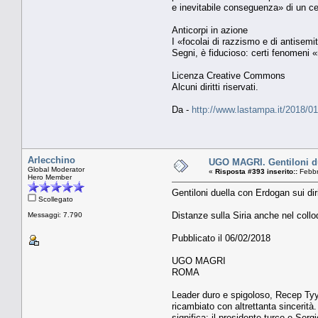
e inevitabile conseguenza» di un c
Anticorpi in azione
I «focolai di razzismo e di antisemi
Segni, è fiducioso: certi fenomeni 
Licenza Creative Commons
Alcuni diritti riservati.
Da -
http://www.lastampa.it/2018/0
Arlecchino
UGO MAGRI. Gentiloni duel
Global Moderator
«
Risposta #393 inserito::
Febbr
Hero Member
Gentiloni duella con Erdogan sui diritt
Scollegato
Distanze sulla Siria anche nel collo
Messaggi: 7.790
Pubblicato il 06/02/2018
UGO MAGRI
ROMA
Leader duro e spigoloso, Recep Tyyi
ricambiato con altrettanta sincerità.
significa: il presidente turco e Serg