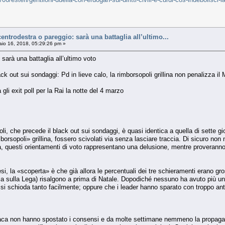
ntrodestra o pareggio: sarà una battaglia all’ultimo...
io 16, 2018, 05:29:26 pm »
 sarà una battaglia all’ultimo voto
ack out sui sondaggi: Pd in lieve calo, la rimborsopoli grillina non penalizza il
 gli exit poll per la Rai la notte del 4 marzo
poli, che precede il black out sui sondaggi, è quasi identica a quella di sette gi
borsopoli» grillina, fossero scivolati via senza lasciare traccia. Di sicuro non 
ta, questi orientamenti di voto rappresentano una delusione, mentre proveranno 
si, la «scoperta» è che già allora le percentuali dei tre schieramenti erano g
a sulla Lega) risalgono a prima di Natale. Dopodiché nessuno ha avuto più un g
 si schioda tanto facilmente; oppure che i leader hanno sparato con troppo antic
ronaca non hanno spostato i consensi e da molte settimane nemmeno la propagand