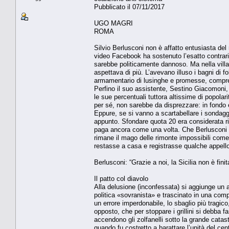
Pubblicato il 07/11/2017
UGO MAGRI
ROMA
Silvio Berlusconi non è affatto entusiasta del r
video Facebook ha sostenuto l’esatto contrari
sarebbe politicamente dannoso. Ma nella villa 
aspettava di più. L’avevano illuso i bagni di f
armamentario di lusinghe e promesse, compres
Perfino il suo assistente, Sestino Giacomoni, 
le sue percentuali tuttora altissime di popolar
per sé, non sarebbe da disprezzare: in fondo è
Eppure, se si vanno a scartabellare i sondaggi 
appunto. Sfondare quota 20 era considerata ri
paga ancora come una volta. Che Berlusconi n
rimane il mago delle rimonte impossibili com
restasse a casa e registrasse qualche appello
Berlusconi: “Grazie a noi, la Sicilia non è f
Il patto col diavolo
Alla delusione (inconfessata) si aggiunge un al
politica «sovranista» e trascinato in una compe
un errore imperdonabile, lo sbaglio più tragic
opposto, che per stoppare i grillini si debba fa
accendono gli zolfanelli sotto la grande catas
quando fu costretto a barattare l’unità del ce