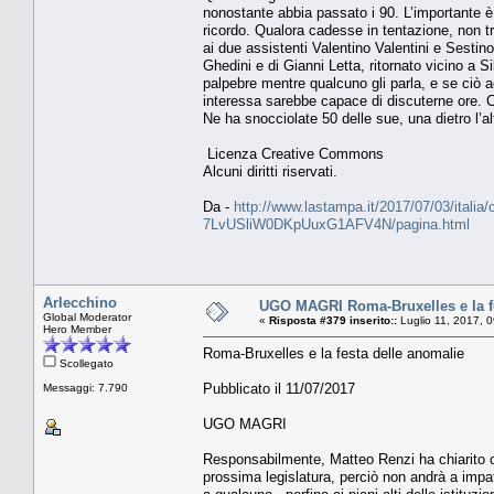
nonostante abbia passato i 90. L’importante è 
ricordo. Qualora cadesse in tentazione, non tr
ai due assistenti Valentino Valentini e Sestino
Ghedini e di Gianni Letta, ritornato vicino a S
palpebre mentre qualcuno gli parla, e se ciò 
interessa sarebbe capace di discuterne ore. C
Ne ha snocciolate 50 delle sue, una dietro l’al
Licenza Creative Commons
Alcuni diritti riservati.
Da -
http://www.lastampa.it/2017/07/03/italia/
7LvUSliW0DKpUuxG1AFV4N/pagina.html
Arlecchino
UGO MAGRI Roma-Bruxelles e la fe
Global Moderator
«
Risposta #379 inserito::
Luglio 11, 2017, 
Hero Member
Roma-Bruxelles e la festa delle anomalie
Scollegato
Pubblicato il 11/07/2017
Messaggi: 7.790
UGO MAGRI
Responsabilmente, Matteo Renzi ha chiarito ch
prossima legislatura, perciò non andrà a imp