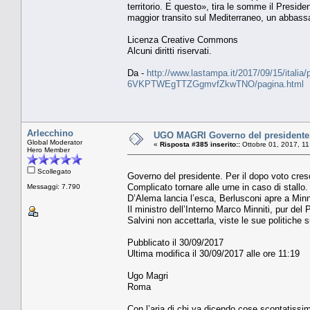
territorio. E questo», tira le somme il Preside
maggior transito sul Mediterraneo, un abbassa
Licenza Creative Commons
Alcuni diritti riservati.
Da -
http://www.lastampa.it/2017/09/15/italia/po
6VKPTWEgTTZGgmvfZkwTNO/pagina.html
Arlecchino
UGO MAGRI Governo del presidente. Pe
Global Moderator
«
Risposta #385 inserito::
Ottobre 01, 2017, 11
Hero Member
Scollegato
Governo del presidente. Per il dopo voto cresc
Complicato tornare alle urne in caso di stallo.
Messaggi: 7.790
D’Alema lancia l’esca, Berlusconi apre a Minn
Il ministro dell’Interno Marco Minniti, pur del
Salvini non accettarla, viste le sue politiche s
Pubblicato il 30/09/2017
Ultima modifica il 30/09/2017 alle ore 11:19
Ugo Magri
Roma
Con l’aria di chi va dicendo cose scontatissi