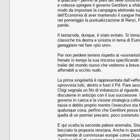
a qualcuno - perfino ai piani alti delle istituz
e volesse spingere il governo Gentiloni a sfida
modo da impostare la campagna elettorale su u
dell’Economia di aver mantenuto il sangue fre
nel pomeriggio la puntualizzazione di Renzi, 
parole.
Il testacoda, dunque, è stato evitato. Si torna
classiche tra destra e sinistra in tema di Eur
gareggiano nel fare «più uno».
Per non perdere terreno rispetto ai «sovranisti
frenato in tempo la sua rincorsa specificando
trailer del mondo nuovo che vedremo a breve.
afferrabili a occhio nudo.
La prima singolarità è rappresentata dall’«eff
sprovvista tutti, dentro e fuori il Pd. Pare as
Chigi segnala un filo di imbarazzo al riguard
discuterne in anticipo con il suo successore. 
governo in carica e la visione strategica colti
tasse e debito proprio mentre l’esecutivo sta 
qualunque cosa, perfino che Gentiloni possa tr
quella di un premier precario, poco sostenut
E qui scatta la seconda palese anomalia. Sta 
bocciato la proposta renziana. Anche in quest
reprimende di commissari europei come Dijss