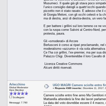
Musumeci. Il quale già gli stava poco simpati
l’unico consiglio datogli a quattr’occhi quando s
pizzetto non è stato rasato. E adesso che il 
di Giorgia Meloni, con gli occhi celesti e la
ma di destra, anzi di destra-destra, un vero f
E per battere i grillini sul loro terreno ce ne 
con la ruspa come Salvini al Centro-Nord, perch
protesta, paura.
Gli «smoderati» di Arcore
Berlusconi è corso ai ripari proclamando, nel 
moderatismo «azzurro» è «la sola alternativa a
Ce l’ha coi grillini, l’ex-premier, ma per sua 
Palazzo Chigi. Diventerebbe il loro Cavallo di 
Licenza Creative Commons
Alcuni diritti riservati.
Arlecchino
UGO MAGRI Camere sciolte entro fin
Global Moderator
«
Risposta #389 inserito::
Dicembre 11, 2017, 
Hero Member
Camere sciolte entro fine anno Ma Gentiloni n
Scollegato
Mattarella attenderà la fine dei lavori parlament
La data del voto dovrebbe essere il 4 marzo, r
Messaggi: 7.790