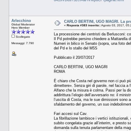
Arlecchino
CARLO BERTINI, UGO MAGRI. La proces
Global Moderator
«
Risposta #383 inserito::
Agosto 03, 2017, 05:
Hero Member
La processione dei centristi da Berlusconi: co
Scollegato
Il Pd potrebbe persino chiedere a Mattarella d
Numeri in bilico in Senato (sopra, una foto del
Messaggi: 7.790
del Pd e lo stallo del M5S
Pubblicato il 20/07/2017
CARLO BERTINI, UGO MAGRI
ROMA
È chiaro che Costa nel governo non ci può più
dimettere». Senza giri di parole, nel faccia a
Alfano che la misura è colma. Passi per la dic
addirittura l’elogio dell’avversario no: il mini
l’uscita di Costa, ma le sue dimissioni sono
sfaldamento del governo, un suo indebolimento 
Fari accesi sul Cav.
La fibrillazione lambisce i vertici istituziona
subito congelata grazie all’interim, e presto 
domanda sulla tenuta parlamentare della magg