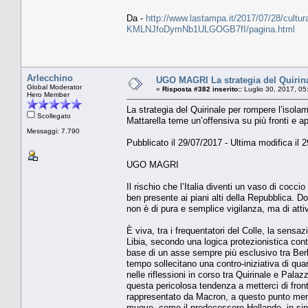
Da -
http://www.lastampa.it/2017/07/28/cultura
KMLNJfoDymNb1ULGOGB7fI/pagina.html
Arlecchino
UGO MAGRI La strategia del Quirin
Global Moderator
«
Risposta #382 inserito::
Luglio 30, 2017, 05
Hero Member
La strategia del Quirinale per rompere l’isola
Scollegato
Mattarella teme un’offensiva su più fronti e a
Messaggi: 7.790
Pubblicato il 29/07/2017 - Ultima modifica il 
UGO MAGRI
Il rischio che l’Italia diventi un vaso di coc
ben presente ai piani alti della Repubblica. D
non è di pura e semplice vigilanza, ma di atti
È viva, tra i frequentatori del Colle, la sensaz
Libia, secondo una logica protezionistica contr
base di un asse sempre più esclusivo tra Ber
tempo sollecitano una contro-iniziativa di quan
nelle riflessioni in corso tra Quirinale e Pal
questa pericolosa tendenza a metterci di front
rappresentato da Macron, a questo punto merit
muove, come il predecessore Hollande, in sinto