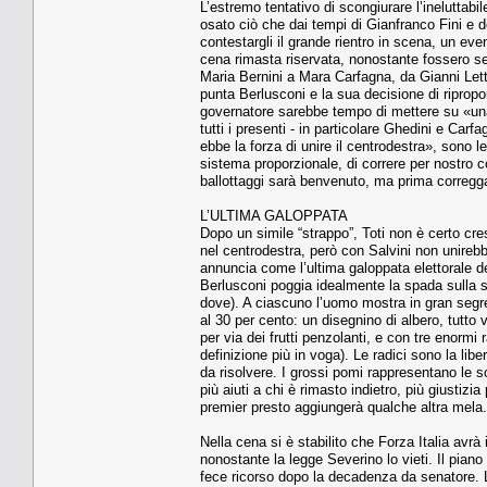
L’estremo tentativo di scongiurare l’ineluttabi
osato ciò che dai tempi di Gianfranco Fini e 
contestargli il grande rientro in scena, un e
cena rimasta riservata, nonostante fossero sed
Maria Bernini a Mara Carfagna, da Gianni Lett
punta Berlusconi e la sua decisione di ripropors
governatore sarebbe tempo di mettere su «una 
tutti i presenti - in particolare Ghedini e Car
ebbe la forza di unire il centrodestra», sono le
sistema proporzionale, di correre per nostro 
ballottaggi sarà benvenuto, ma prima corregga
L’ULTIMA GALOPPATA
Dopo un simile “strappo”, Toti non è certo cre
nel centrodestra, però con Salvini non unireb
annuncia come l’ultima galoppata elettorale dell
Berlusconi poggia idealmente la spada sulla sp
dove). A ciascuno l’uomo mostra in gran segr
al 30 per cento: un disegnino di albero, tutt
per via dei frutti penzolanti, e con tre enormi 
definizione più in voga). Le radici sono la libe
da risolvere. I grossi pomi rappresentano le 
più aiuti a chi è rimasto indietro, più giustiz
premier presto aggiungerà qualche altra mela.
Nella cena si è stabilito che Forza Italia avrà
nonostante la legge Severino lo vieti. Il pian
fece ricorso dopo la decadenza da senatore. L