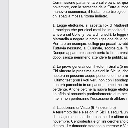
Commissione parlamentare sulle banche, quand
novembre, con la sentenza della Corte europea
manovra economica, il testamento biologico, la 
chi sbaglia mossa ritorna indietro.
…
1. Legge elettorale, si aspetta l’ok di Mattar
Il macigno che per dieci mesi ha impedito di 
arriverà sul Colle (si parla di lunedì), la legg
Mattarella a negare la promulgazione delle nor
Per fare un esempio: collegi più piccoli avrebb
Tuttavia nessuno, al Quirinale, scorge quel “
Dunque appare pressoché certa la firma presiden
dopo, senza nemmeno attendere la pubblicazion
2. Le prove generali con il voto in Sicilia (5
Chi vincerà le prossime elezioni in Sicilia, d
nuoterà in pessime acque perlomeno fino a ma
l’ultimo test (con i voti veri, non con i son
conterà parecchio in un paese, come il nostro
perdente. Anche perché la nuova legge elettora
La sfida si annuncia particolarmente dura per M
interni non perderanno l’occasione di affilare i
3. L’audizione di Visco (6-7 novembre)
A terremoto delle elezioni in Sicilia seguirà 
di indagine sui crac delle banche. Le ultime d
novembre. Centrodestra e grillini cercherano d
dintorni. Le domande saranno numerose e Visco