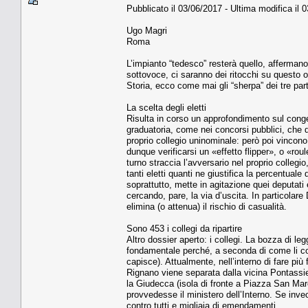
Pubblicato il 03/06/2017 - Ultima modifica il 
Ugo Magri
Roma
L’impianto “tedesco” resterà quello, afferma
sottovoce, ci saranno dei ritocchi su questo o 
Storia, ecco come mai gli “sherpa” dei tre par
La scelta degli eletti
Risulta in corso un approfondimento sul cong
graduatoria, come nei concorsi pubblici, che d
proprio collegio uninominale: però poi vincono 
dunque verificarsi un «effetto flipper», o «roule
turno straccia l’avversario nel proprio collegi
tanti eletti quanti ne giustifica la percentuale
soprattutto, mette in agitazione quei deputati
cercando, pare, la via d’uscita. In particolare
elimina (o attenua) il rischio di casualità.
Sono 453 i collegi da ripartire
Altro dossier aperto: i collegi. La bozza di l
fondamentale perché, a seconda di come li confi
capisce). Attualmente, nell’interno di fare pi
Rignano viene separata dalla vicina Pontassi
la Giudecca (isola di fronte a Piazza San Mar
provvedesse il ministero dell’Interno. Se inve
contro tutti e migliaia di emendamenti.