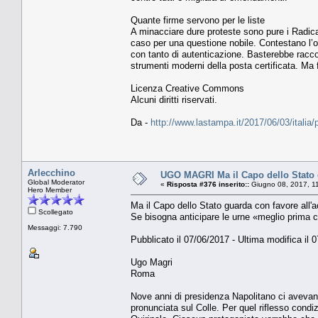
Quante firme servono per le liste
A minacciare dure proteste sono pure i Radical
caso per una questione nobile. Contestano l’ob
con tanto di autenticazione. Basterebbe racco
strumenti moderni della posta certificata. Ma 
Licenza Creative Commons
Alcuni diritti riservati.
Da -
http://www.lastampa.it/2017/06/03/italia
Arlecchino
UGO MAGRI Ma il Capo dello Stato g
Global Moderator
«
Risposta #376 inserito::
Giugno 08, 2017, 1
Hero Member
Ma il Capo dello Stato guarda con favore all'
Scollegato
Se bisogna anticipare le urne «meglio prima 
Messaggi: 7.790
Pubblicato il 07/06/2017 - Ultima modifica il 
Ugo Magri
Roma
Nove anni di presidenza Napolitano ci avevano 
pronunciata sul Colle. Per quel riflesso condiz