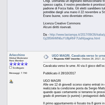
Chigi. Domanda un dignitario berlusconiano tr
spesso capita, il nostro presidente è prontis
padrone di Forza Italia. Gli eletti sarebbero 
potrebbe dargli una mano il 22 novembre a St
Erano buone, sono diventate ottime».
Licenza Creative Commons
Alcuni diritti riservati.
Da -
http://www.lastampa.it/2017/09/26/italia/p
Gj285WrMN6uYU8pRhF7UaN/pagina.html
Arlecchino
UGO MAGRI. Cavalcata verso le urne. 
Global Moderator
«
Risposta #387 inserito::
Ottobre 28, 2017, 11
Hero Member
Cavalcata verso le urne. Al via il gioco dell’o
Scollegato
Pubblicato il 28/10/2017
Messaggi: 7.790
UGO MAGRI
Alle ore 12 di giovedì scorso siamo entrati in
realizzata la condizione posta da Sergio Matta
quando quasi certamente si terranno le prossi
grado di premiare (o punire) i protagonisti della
Il primo appuntamento è fissato tra 8 giorni in