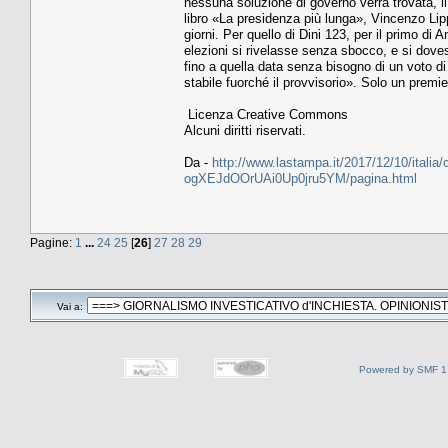
nessuna soluzione di governo verrà trovata, il 
libro «La presidenza più lunga», Vincenzo Lipp
giorni. Per quello di Dini 123, per il primo d
elezioni si rivelasse senza sbocco, e si dove
fino a quella data senza bisogno di un voto di 
stabile fuorché il provvisorio». Solo un premi
Licenza Creative Commons
Alcuni diritti riservati.
Da -
http://www.lastampa.it/2017/12/10/italia/
ogXEJdOOrUAi0Up0jru5YM/pagina.html
Pagine:
1
...
24
25
[
26
]
27
28
29
Vai a:
Powered by SMF 1