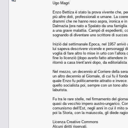
Ugo Magri
Enzo Bettiza è stato la prova vivente che, per
più altre doti, professionali e umane. La coere
drammi che ne hanno reso aspra, ironica e in 
Dalmazia (era nato a Spalato da una famiglia
a una grave malattia. Campò di espedienti, con
sognando di diventare uno scrittore di succe
Iniziò dal settimanale Epoca, nel 1957 arriv
lui sapeva descrivere vicende e personaggi di
voglia di fare altro lo mise in urto con l’all
fine lo licenziò (dopo averlo fatto attendere i
ritornò a casa trent’anni dopo, da editorialis
Nel mezzo, un decennio al Corriere della sera
un altro decennio al Giornale, di cui fu il fond
quale Enzo fu politicamente attratto e invece 
quello socialista poi, sempre con un tono alto e
laburista.
Fu tra le rare stelle, nel firmamento del gio
quasi da vecchio impero austro-ungarico. Conse
comunismo dell’Est, negli anni in cui il mito s
poi la Storia, con la maiuscola, gli diede ragi
Licenza Creative Commons
Alcuni diritti riservati.