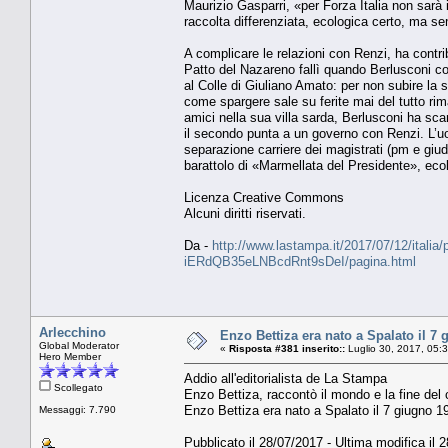
Maurizio Gasparri, «per Forza Italia non sarà i
raccolta differenziata, ecologica certo, ma se
A complicare le relazioni con Renzi, ha contri
Patto del Nazareno fallì quando Berlusconi 
al Colle di Giuliano Amato: per non subire la 
come spargere sale su ferite mai del tutto rim
amici nella sua villa sarda, Berlusconi ha scar
il secondo punta a un governo con Renzi. L’u
separazione carriere dei magistrati (pm e giud
barattolo di «Marmellata del Presidente», eco
Licenza Creative Commons
Alcuni diritti riservati.
Da -
http://www.lastampa.it/2017/07/12/italia/
iERdQB35eLNBcdRnt9sDeI/pagina.html
Arlecchino
Enzo Bettiza era nato a Spalato il 
Global Moderator
«
Risposta #381 inserito::
Luglio 30, 2017, 05:
Hero Member
Addio all'editorialista de La Stampa
Scollegato
Enzo Bettiza, raccontò il mondo e la fine de
Enzo Bettiza era nato a Spalato il 7 giugno 
Messaggi: 7.790
Pubblicato il 28/07/2017 - Ultima modifica il 