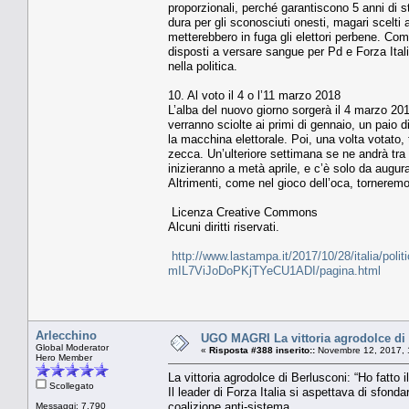
proporzionali, perché garantiscono 5 anni di s
dura per gli sconosciuti onesti, magari scelti a
metterebbero in fuga gli elettori perbene. Come
disposti a versare sangue per Pd e Forza Ital
nella politica.
10. Al voto il 4 o l’11 marzo 2018
L’alba del nuovo giorno sorgerà il 4 marzo 20
verranno sciolte ai primi di gennaio, un paio
la macchina elettorale. Poi, una volta votato, 
zecca. Un’ulteriore settimana se ne andrà tra 
inizieranno a metà aprile, e c’è solo da augura
Altrimenti, come nel gioco dell’oca, torneremo
Licenza Creative Commons
Alcuni diritti riservati.
http://www.lastampa.it/2017/10/28/italia/polit
mIL7ViJoDoPKjTYeCU1ADI/pagina.html
Arlecchino
UGO MAGRI La vittoria agrodolce di B
Global Moderator
«
Risposta #388 inserito::
Novembre 12, 2017, 
Hero Member
La vittoria agrodolce di Berlusconi: “Ho fatto i
Scollegato
Il leader di Forza Italia si aspettava di sfond
coalizione anti-sistema
Messaggi: 7.790