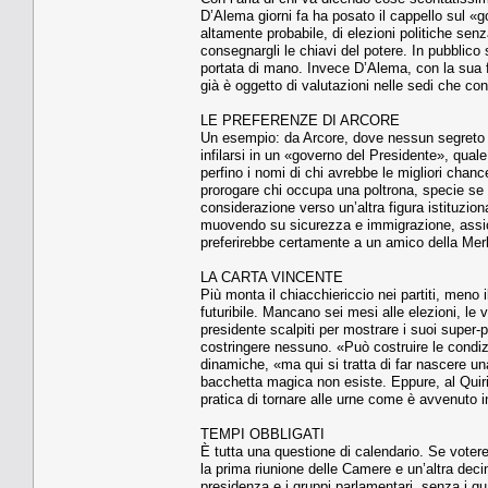
D’Alema giorni fa ha posato il cappello sul «g
altamente probabile, di elezioni politiche se
consegnargli le chiavi del potere. In pubblico s
portata di mano. Invece D’Alema, con la sua fu
già è oggetto di valutazioni nelle sedi che co
LE PREFERENZE DI ARCORE
Un esempio: da Arcore, dove nessun segreto re
infilarsi in un «governo del Presidente», quale
perfino i nomi di chi avrebbe le migliori chan
prorogare chi occupa una poltrona, specie se s
considerazione verso un’altra figura istituzion
muovendo su sicurezza e immigrazione, assicura
preferirebbe certamente a un amico della Mer
LA CARTA VINCENTE
Più monta il chiacchiericcio nei partiti, meno 
futuribile. Mancano sei mesi alle elezioni, le v
presidente scalpiti per mostrare i suoi super-p
costringere nessuno. «Può costruire le condiz
dinamiche, «ma qui si tratta di far nascere u
bacchetta magica non esiste. Eppure, al Quirin
pratica di tornare alle urne come è avvenuto i
TEMPI OBBLIGATI
È tutta una questione di calendario. Se voterem
la prima riunione delle Camere e un’altra decina
presidenza e i gruppi parlamentari, senza i qu