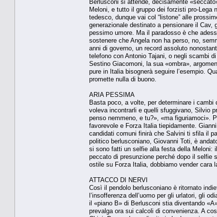
Berlusconi si attende, decisamente «seccato», 
Meloni, e tutto il gruppo dei forzisti pro-Lega n
tedesco, dunque vai col “listone” alle prossime
generazionale destinato a pensionare il Cav, giu
pessimo umore. Ma il paradosso è che adesso gl
sostenere che Angela non ha perso, no, semma
anni di governo, un record assoluto nonostant
telefono con Antonio Tajani, o negli scambi di 
Sestino Giacomoni, la sua «ombra», argomenta 
pure in Italia bisognerà seguire l’esempio. Qu
promette nulla di buono.
ARIA PESSIMA
Basta poco, a volte, per determinare i cambi d
voleva incontrarli e quelli sfuggivano, Silvio 
penso nemmeno, e tu?», «ma figuriamoci». Poi 
favorevole e Forza Italia tiepidamente. Gianni
candidati comuni finirà che Salvini ti sfila il 
politico berlusconiano, Giovanni Toti, è anda
si sono fatti un selfie alla festa della Meloni:
peccato di presunzione perché dopo il selfie si
ostile su Forza Italia, dobbiamo vender cara l
ATTACCO DI NERVI
Così il pendolo berlusconiano è ritornato indie
l’insofferenza dell’uomo per gli urlatori, gli o
il «piano B» di Berlusconi stia diventando «A»
prevalga ora sui calcoli di convenienza. A cos