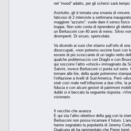
nel “mood” adatto, per gli scherzi sarà tempo 
Anzitutto, gli è tornata una smania di vincere
faticoso di 2 interviste a settimana inaugurato 
maggiore “azzurro”: vuole dare il senso fisic
truppa. Non solo conta di riprendersi gli eletto
un Berlusconi con 40 anni di meno. Silvio vorrà
dirompenti. Di sicuro, spericolate.
Va dicendo ai suoi che stiamo sull’orlo di una g
disoccupati, «non potremo uscirne fuori con l
essere di più scioccante di un taglio netto de
qualche problemuccio con Draghi e con Bruxel
qui soccorre l’altro «shock» immaginato da S
Salvini, invece Berlusconi ci punta sul serio. 
tornare alle lire, della quale potremmo stamp
l’inflazione a livelli di Sud America. Però «d
stati così male nell’inflazione a due cifre, l
fiducia e con alcuni gestori di patrimoni mobil
dubbi si è beccato la seguente risposta: «Vin
visionario.
Il vecchio che avanza
E qui sta l’altro obiettivo della gag con la st
Berlusconi non possa incarnare il futuro. L’ana
hanno segnalato la popolarità di Jeremy Corby
Qualcuno gli ha rammentato che Peron tornò 