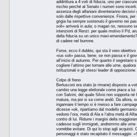
addirittura a 4 voti di fiducia, uno per ciascun
rischio perché al Senato i numeri sono incerti
assenza degli alfaniani diventeranno decisivi
solo dalle rispettive convenienze. Finora, per
grigia ha sempre sostenuto il governo nei pa
soli» arriverà in aula; o magari no, nessuno se
intenzioni di Renzi: per quale motivo il Pd, a
della fiducia su un unico maxi-emendamento? 
di cadere nel burrone.
Forse, ecco il dubbio, qui sta il vero obiettivo
«ius soli» passa, bene; se non passa e il gov
all’inizio di autunno. Per quanto il segretario 
cogliere l’attimo per tornare alle urne, qualo
istituzionali e gli stessi leader di opposizione
Colpo di freno
Berlusconi era stato (e rimane) disposto a vo
cambio una legge elettorale come piace a lui. 
con Salvini, del quale Silvio non sopporta né
matura, ma poi si sa come andò. Da allora, s
ingannare il tempo si è messo a fare campagna
dicesse «ok, ripartiamo dal modello germanico»
vedono l’ora, metà di Ala e l’altra metà di Al
contro di lui. Ridurre i margini della maggioran
cadesse sugli immigrati, andremmo alle urne co
vorrebbe evitare. Di qui lo stop agli acquisti.
personaggi è stato recapitato il messaggio: «