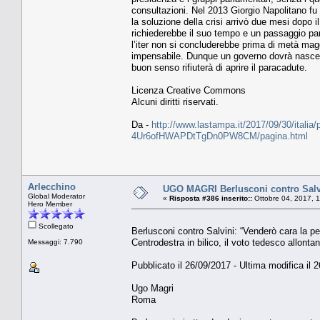
consultazioni. Nel 2013 Giorgio Napolitano fu u
la soluzione della crisi arrivò due mesi dopo 
richiederebbe il suo tempo e un passaggio pa
l’iter non si concluderebbe prima di metà magg
impensabile. Dunque un governo dovrà nascere
buon senso rifiuterà di aprire il paracadute.
Licenza Creative Commons
Alcuni diritti riservati.
Da -
http://www.lastampa.it/2017/09/30/italia/
4Ur6ofHWAPDtTgDn0PW8CM/pagina.html
Arlecchino
UGO MAGRI Berlusconi contro Salvi
Global Moderator
«
Risposta #386 inserito::
Ottobre 04, 2017, 
Hero Member
Scollegato
Berlusconi contro Salvini: “Venderò cara la pe
Centrodestra in bilico, il voto tedesco allontan
Messaggi: 7.790
Pubblicato il 26/09/2017 - Ultima modifica il 
Ugo Magri
Roma