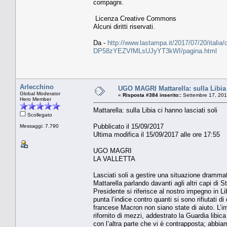
compagni.
Licenza Creative Commons
Alcuni diritti riservati.
Da -
http://www.lastampa.it/2017/07/20/italia/c
DP58zYEZVfMLsUJyYT3kWI/pagina.html
Arlecchino
UGO MAGRI Mattarella: sulla Libia 
Global Moderator
«
Risposta #384 inserito::
Settembre 17, 201
Hero Member
Mattarella: sulla Libia ci hanno lasciati soli
Scollegato
Pubblicato il 15/09/2017
Messaggi: 7.790
Ultima modifica il 15/09/2017 alle ore 17:55
UGO MAGRI
LA VALLETTA
Lasciati soli a gestire una situazione dramm
Mattarella parlando davanti agli altri capi di S
Presidente si riferisce al nostro impegno in
punta l’indice contro quanti si sono rifiutati 
francese Macron non siano state di aiuto. L’i
rifornito di mezzi, addestrato la Guardia libic
con l’altra parte che vi è contrapposta; abbia