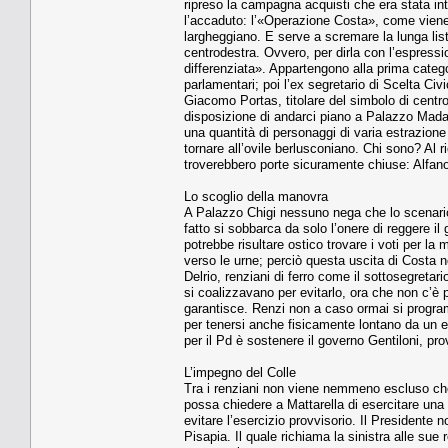
ripreso la campagna acquisti che era stata int
l’accaduto: l’«Operazione Costa», come viene 
largheggiano. E serve a scremare la lunga lis
centrodestra. Ovvero, per dirla con l’espressio
differenziata». Appartengono alla prima categ
parlamentari; poi l’ex segretario di Scelta Civ
Giacomo Portas, titolare del simbolo di centro
disposizione di andarci piano a Palazzo Madama
una quantità di personaggi di varia estrazion
tornare all’ovile berlusconiano. Chi sono? Al 
troverebbero porte sicuramente chiuse: Alfano 
Lo scoglio della manovra
A Palazzo Chigi nessuno nega che lo scenario 
fatto si sobbarca da solo l’onere di reggere il 
potrebbe risultare ostico trovare i voti per l
verso le urne; perciò questa uscita di Costa 
Delrio, renziani di ferro come il sottosegreta
si coalizzavano per evitarlo, ora che non c’è 
garantisce. Renzi non a caso ormai si program
per tenersi anche fisicamente lontano da un es
per il Pd è sostenere il governo Gentiloni, pr
L’impegno del Colle
Tra i renziani non viene nemmeno escluso che,
possa chiedere a Mattarella di esercitare un
evitare l’esercizio provvisorio. Il Presidente 
Pisapia. Il quale richiama la sinistra alle su