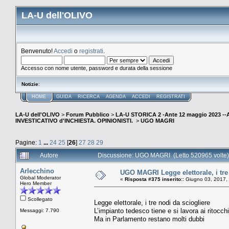
LA-U dell'OLIVO
Benvenuto!
Accedi
o
registrati
.
Accesso con nome utente, password e durata della sessione
Notizie
:
HOME
GUIDA
RICERCA
AGENDA
ACCEDI
REGISTRATI
LA-U dell'OLIVO
>
Forum Pubblico
>
LA-U STORICA 2 -Ante 12 maggio 2023 
INVESTICATIVO d'INCHIESTA. OPINIONISTI.
>
UGO MAGRI
Pagine:
1
...
24
25
[
26
]
27
28
29
Autore
Discussione: UGO MAGRI (Letto 520965 volte)
Arlecchino
UGO MAGRI Legge elettorale, i tre
Global Moderator
«
Risposta #375 inserito::
Giugno 03, 2017, 
Hero Member
Scollegato
Legge elettorale, i tre nodi da sciogliere
L’impianto tedesco tiene e si lavora ai ritocchi
Messaggi: 7.790
Ma in Parlamento restano molti dubbi