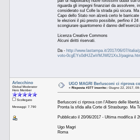
pari di Napolitano) nutre fortissimi dubbi sull’o
riguarda gli impegni finanziari da assolvere, i
considerato sul Colle la strada più sicura. Ma 
Capo dello Stato non alzerà certo le barricate
le elezioni il più presto possibile, perfino il
scongiurare quantomeno il danno dell’esercizi
Licenza Creative Commons
Alcuni diritti riservati.
Da -
http://www.lastampa.it/2017/06/07/italia/
voto-0cgEYs0dHJZwVMJWl21XsJ/pagina.ht
Arlecchino
UGO MAGRI Berlusconi ci riprova con l
Global Moderator
«
Risposta #377 inserito::
Giugno 22, 2017, 09
Hero Member
Scollegato
Berlusconi ci riprova con l’Albero delle libertà
Pronta la sfida alla Corte di Strasburgo. Ma To
Messaggi: 7.790
Pubblicato il 20/06/2017 - Ultima modifica il 
Ugo Magri
Roma