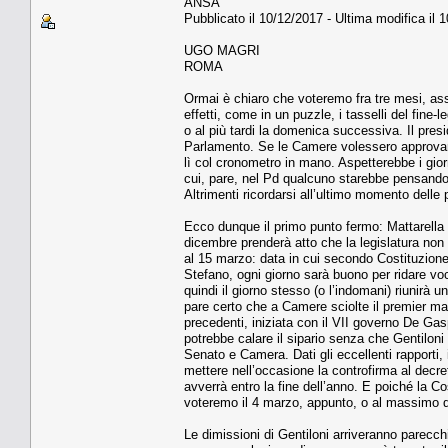
ANSA
Pubblicato il 10/12/2017 - Ultima modifica il 
UGO MAGRI
ROMA
Ormai è chiaro che voteremo fra tre mesi, ass
effetti, come in un puzzle, i tasselli del fine
o al più tardi la domenica successiva. Il pres
Parlamento. Se le Camere volessero approvare
lì col cronometro in mano. Aspetterebbe i gior
cui, pare, nel Pd qualcuno starebbe pensando. 
Altrimenti ricordarsi all’ultimo momento delle
Ecco dunque il primo punto fermo: Mattarella s
dicembre prenderà atto che la legislatura non h
al 15 marzo: data in cui secondo Costituzion
Stefano, ogni giorno sarà buono per ridare voc
quindi il giorno stesso (o l’indomani) riunirà
pare certo che a Camere sciolte il premier man
precedenti, iniziata con il VII governo De Gaspe
potrebbe calare il sipario senza che Gentilon
Senato e Camera. Dati gli eccellenti rapporti, 
mettere nell’occasione la controfirma al decre
avverrà entro la fine dell’anno. E poiché la Co
voteremo il 4 marzo, appunto, o al massimo
Le dimissioni di Gentiloni arriveranno parecc