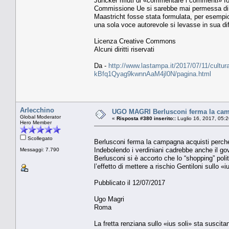
Juncker rifiuti di «commentare i commenti» f
Commissione Ue si sarebbe mai permessa di ado
Maastricht fosse stata formulata, per esempio
una sola voce autorevole si levasse in sua di
Licenza Creative Commons
Alcuni diritti riservati
Da -
http://www.lastampa.it/2017/07/11/cultura/
kBfq1Qyag9kwnnAaM4jl0N/pagina.html
Arlecchino
UGO MAGRI Berlusconi ferma la campa
Global Moderator
«
Risposta #380 inserito::
Luglio 16, 2017, 05:
Hero Member
Scollegato
Berlusconi ferma la campagna acquisti perché 
Indebolendo i verdiniani cadrebbe anche il go
Messaggi: 7.790
Berlusconi si è accorto che lo “shopping” polit
l’effetto di mettere a rischio Gentiloni sullo «i
Pubblicato il 12/07/2017
Ugo Magri
Roma
La fretta renziana sullo «ius soli» sta suscita