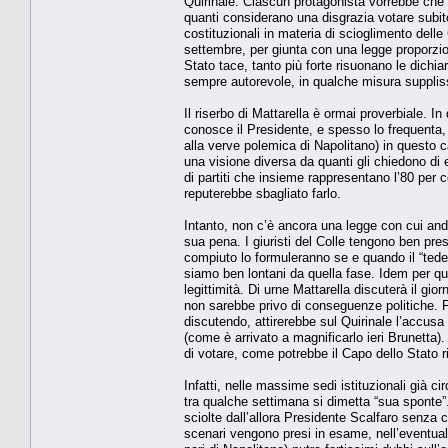
Quirinale. Ciascun protagonista vorrebbe che S
quanti considerano una disgrazia votare subito 
costituzionali in materia di scioglimento delle
settembre, per giunta con una legge proporzion
Stato tace, tanto più forte risuonano le dich
sempre autorevole, in qualche misura suppliss
Il riserbo di Mattarella è ormai proverbiale. In
conosce il Presidente, e spesso lo frequenta, 
alla verve polemica di Napolitano) in questo c
una visione diversa da quanti gli chiedono di en
di partiti che insieme rappresentano l’80 per 
reputerebbe sbagliato farlo.
Intanto, non c’è ancora una legge con cui and
sua pena. I giuristi del Colle tengono ben pres
compiuto lo formuleranno se e quando il “tedes
siamo ben lontani da quella fase. Idem per qu
legittimità. Di urne Mattarella discuterà il gi
non sarebbe privo di conseguenze politiche. Fa
discutendo, attirerebbe sul Quirinale l’accusa
(come è arrivato a magnificarlo ieri Brunetta)
di votare, come potrebbe il Capo dello Stato 
Infatti, nelle massime sedi istituzionali già c
tra qualche settimana si dimetta “sua sponte”
sciolte dall’allora Presidente Scalfaro senza 
scenari vengono presi in esame, nell’eventualit