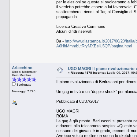
per le elezioni se queste si svolgeranno a fe
il verdetto potrebbe essere a lui favorevole. C
scatterebbero i ricorsi al Tar, al Consiglio di 
propaganda.
Licenza Creative Commons
Alcuni diritti riservati.
Da -
http://www.lastampa.it/2017/06/20/italia/po
A6HhMmmbLtRryMXEeiU5QP/pagina.html
Arlecchino
UGO MAGRI Il piano rivoluzionario di
Global Moderator
«
Risposta #378 inserito::
Luglio 09, 2017, 09:
Hero Member
Il piano rivoluzionario di Berlusconi per dimos
Scollegato
Un gag in tivù e un “doppio shock” per rilanci
Messaggi: 7.790
Pubblicato il 03/07/2017
UGO MAGRI
ROMA
La gag è già pronta. Berlusconi si presenta ne
e davanti alla telecamera sospira: «Questo v
nessuno dei giovani è in grado, eccomi di nuov
Avrebbe voluto mettere in scena lo sketch una