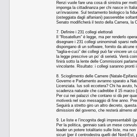
Renzi vuole fare una cosa di sinistra per mett
imponga la cittadinanza per chi nasce in Itali
un’invasione. Sul testamento biologico la fiduc
(osteggiata dagli alfaniani) passerebbe soltant
Senato modificherà il testo della Camera, la 
7. Definire i 231 collegi elettorali
Il “Rosatellum” è legge, ma per renderlo opera
disegnare i 231 collegi uninominali sparsi nelle
dispongano di un software, fornito da alcune 
“taglia-e-cuci” dei collegi può far vincere un c
la legge prescrive un po’ di serietà. Verrà co
finirà sotto la lente delle Commissioni parlam
vincolante. Risultato: i collegi saranno pront
8. Scioglimento delle Camere (Natale-Epifani
Governo e Parlamento avranno sparato a Natal
Licenziata. Ius soli eccetera? Chi ha avuto, ha
scadenza naturale che cadrebbe il 15 marzo (l
Per cui nei palazzi che contano si dà per quas
motiverà nel suo messaggio di fine anno. Pren
Seguirà a stretto giro un altro decreto, questa 
dimissioni del governo, che resterà almeno altri
9. Le liste e l’incognita degli impresentabili 
Per la politica, gennaio sarà un mese convulso
leader un potere totalitario sulle liste, ma non
sicuri (per il centrodestra quelli del Nord-Est, 