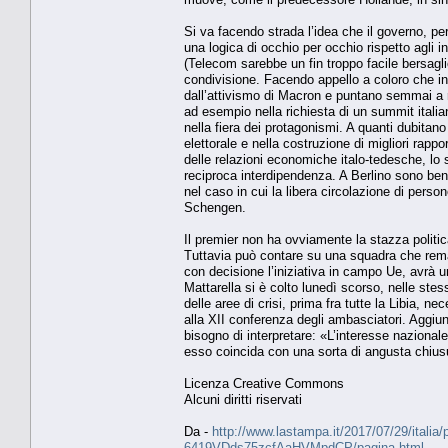
Si va facendo strada l’idea che il governo, pe
una logica di occhio per occhio rispetto agli 
(Telecom sarebbe un fin troppo facile bersagli
condivisione. Facendo appello a coloro che in
dall’attivismo di Macron e puntano semmai a 
ad esempio nella richiesta di un summit italia
nella fiera dei protagonismi. A quanti dubita
elettorale e nella costruzione di migliori rapp
delle relazioni economiche italo-tedesche, lo s
reciproca interdipendenza. A Berlino sono be
nel caso in cui la libera circolazione di pers
Schengen.
Il premier non ha ovviamente la stazza politic
Tuttavia può contare su una squadra che rema
con decisione l’iniziativa in campo Ue, avrà u
Mattarella si è colto lunedì scorso, nelle stes
delle aree di crisi, prima fra tutte la Libia, n
alla XII conferenza degli ambasciatori. Aggiun
bisogno di interpretare: «L’interesse nazional
esso coincida con una sorta di angusta chiusu
Licenza Creative Commons
Alcuni diritti riservati
Da -
http://www.lastampa.it/2017/07/29/italia/p
6419VDds75zcfAaHVMpdCP/pagina.html