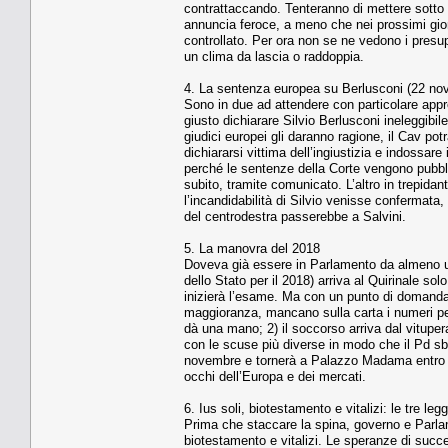
contrattaccando. Tenteranno di mettere sotto t
annuncia feroce, a meno che nei prossimi giorn
controllato. Per ora non se ne vedono i presup
un clima da lascia o raddoppia.
4. La sentenza europea su Berlusconi (22 n
Sono in due ad attendere con particolare appr
giusto dichiarare Silvio Berlusconi ineleggibil
giudici europei gli daranno ragione, il Cav pot
dichiararsi vittima dell’ingiustizia e indossare
perché le sentenze della Corte vengono pubbli
subito, tramite comunicato. L’altro in trepid
l’incandidabilità di Silvio venisse confermata
del centrodestra passerebbe a Salvini.
5. La manovra del 2018
Doveva già essere in Parlamento da almeno una 
dello Stato per il 2018) arriva al Quirinale sol
inizierà l’esame. Ma con un punto di domanda
maggioranza, mancano sulla carta i numeri per 
dà una mano; 2) il soccorso arriva dal vitupera
con le scuse più diverse in modo che il Pd sb
novembre e tornerà a Palazzo Madama entro Na
occhi dell’Europa e dei mercati.
6. Ius soli, biotestamento e vitalizi: le tre l
Prima che staccare la spina, governo e Parlam
biotestamento e vitalizi. Le speranze di suc