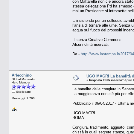
con Mattarella non c’è ancora stato,
stessa delegazione Pd ha smesso di 
mai un Presidente si intromette nel
E insistendo per un colloquio avrebb
l’ansia di tornare alle urne. Senza u
acqua sul fuoco dei propositi incend
Licenza Creative Commons
Alcuni diritti riservati.
Da -
http://www.lastampa.it/2017/0
Arlecchino
UGO MAGRI La banalità de
Global Moderator
«
Risposta #365 inserito::
Aprile
Hero Member
La banalità delle congiure in Senat
Scollegato
La maggioranza non c’è più per effe
Messaggi: 7.790
Pubblicato il 06/04/2017 - Ultima mo
UGO MAGRI
ROMA
Congiura, tradimento, agguato, compl
chissà in quali segrete stanze, quan