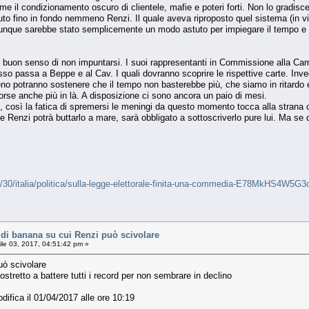
eme il condizionamento oscuro di clientele, mafie e poteri forti. Non lo gradi
eduto fino in fondo nemmeno Renzi. Il quale aveva riproposto quel sistema (in
unque sarebbe stato semplicemente un modo astuto per impiegare il tempo e an
il buon senso di non impuntarsi. I suoi rappresentanti in Commissione alla Ca
esso passa a Beppe e al Cav. I quali dovranno scoprire le rispettive carte. Inv
no potranno sostenere che il tempo non basterebbe più, che siamo in ritardo ec
orse anche più in là. A disposizione ci sono ancora un paio di mesi.
, così la fatica di spremersi le meningi da questo momento tocca alla strana c
e Renzi potrà buttarlo a mare, sarà obbligato a sottoscriverlo pure lui. Ma se 
3/30/italia/politica/sulla-legge-elettorale-finita-una-commedia-E78MkHS4W5
i banana su cui Renzi può scivolare
ile 03, 2017, 04:51:42 pm »
uò scivolare
ostretto a battere tutti i record per non sembrare in declino
difica il 01/04/2017 alle ore 10:19