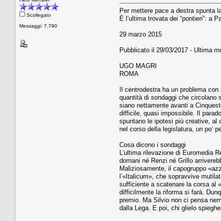
Per mettere pace a destra spunta la
Scollegato
È l’ultima trovata dei “pontieri”: a 
Messaggi: 7.790
29 marzo 2015
Pubblicato il 29/03/2017 - Ultima mo
UGO MAGRI
ROMA
Il centrodestra ha un problema con 
quantità di sondaggi che circolano s
siano nettamente avanti a Cinquest
difficile, quasi impossibile. Il para
spuntano le ipotesi più creative, al
nel corso della legislatura, un po’ 
Cosa dicono i sondaggi
L’ultima rilevazione di Euromedia R
domani né Renzi né Grillo arriverebb
Maliziosamente, il capogruppo «azzur
l’«Italicum», che sopravvive mutila
sufficiente a scatenare la corsa al «
difficilmente la riforma si farà. Dun
premio. Ma Silvio non ci pensa nemme
dalla Lega. E poi, chi glielo spiegh