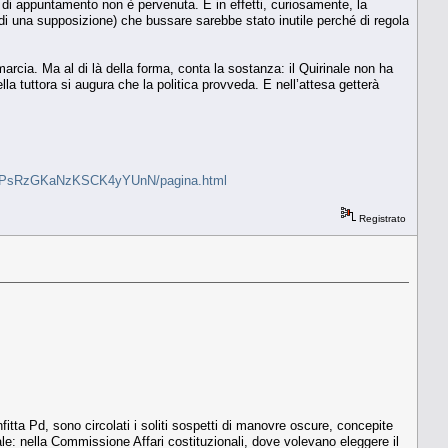
ta di appuntamento non è pervenuta. E in effetti, curiosamente, la
 di una supposizione) che bussare sarebbe stato inutile perché di regola
arcia. Ma al di là della forma, conta la sostanza: il Quirinale non ha
lla tuttora si augura che la politica provveda. E nell’attesa getterà
lle-XRfPsRzGKaNzKSCK4yYUnN/pagina.html
Registrato
itta Pd, sono circolati i soliti sospetti di manovre oscure, concepite
ale: nella Commissione Affari costituzionali, dove volevano eleggere il