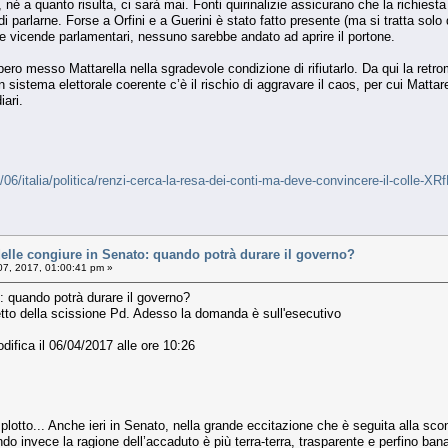
 né a quanto risulta, ci sarà mai. Fonti quirinalizie assicurano che la richies
parlarne. Forse a Orfini e a Guerini è stato fatto presente (ma si tratta solo
le vicende parlamentari, nessuno sarebbe andato ad aprire il portone.
ero messo Mattarella nella sgradevole condizione di rifiutarlo. Da qui la retrom
n sistema elettorale coerente c’è il rischio di aggravare il caos, per cui Mattare
iari.
4/06/italia/politica/renzi-cerca-la-resa-dei-conti-ma-deve-convincere-il-co
lle congiure in Senato: quando potrà durare il governo?
 07, 2017, 01:00:41 pm »
o: quando potrà durare il governo?
tto della scissione Pd. Adesso la domanda è sull'esecutivo
difica il 06/04/2017 alle ore 10:26
otto... Anche ieri in Senato, nella grande eccitazione che è seguita alla sconf
do invece la ragione dell’accaduto è più terra-terra, trasparente e perfino ban