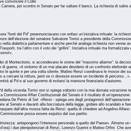
ve convincere il Colle
 Camera, poi scontro in Senato per far saltare il banco. La richiesta di salire 
 sera “fonti del Pd” preannunciavano con enfasi un’iniziativa irrituale: la richie
ze dell’elezione del senatore Salvatore Torrisi a presidente della Commissione A
o nella dialettica parlamentare e anche perché analoga richiesta non venne av
sporti, tra l’altro con il voto dei “grillini”. Iniziativa irrituale ma formalizza
ssimo!».
idoi di Montecitorio, si accendevano le sirene del “massimo allarme”: la decision
 di guerra, «il sintomo di un mai placato desiderio di un confronto elettorale 
etro le quinte e per una volta silente, Matteo Renzi coordinava le mosse dei s
o a cercare la rottura, però se ci dovesse essere un incidente di percorso...»
ntirà al Pd e al suo governo di evitarsi la manovra finanziaria d’autunno.
 della vicenda Torrisi non si spiega soltanto con la mai domata vocazione ren
ica Commissione Affari Costituzionali del Senato è il risultato di un’operazione
oredana De Petris di Sel: «Renzi - spiega uno degli protagonisti dell’operazio
re al Senato e davanti alla bocciatura della legge, gridare allo scandalo e fare
raspare dall’altra mossa fatta da Renzi: quella di chiedere ad Angelino Alfano le
la Commissione possa essere espulso dal suo partito.
istezza: antepongono l’interesse personale a quello del Paese». Almeno un obi
 d’ora) i due plenipotenziari di Renzi, Lorenzo Guerini e Matteo Orfini. Che av