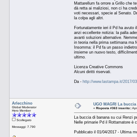
Mattarellum fa orrore a Grillo che t
dà retta ai maliziosi, non ci ha cr
voti necessari, specie al Senato. D
la colpa agli altri.
Fortunatamente ieri il Pd ha avuto 
anzi eccellente notizia: la palla ad
avanti soluzioni alternative. Nemme
in teoria nella prima settimana ma f
Insomma: il Pd fa un passo indietro
insieme un nuovo testo, difficilment
ultimo.
Licenza Creative Commons
Alcuni diritti riservati.
Da -
http://www.lastampa.it/2017/0
Arlecchino
UGO MAGRI La buccia d
Global Moderator
«
Risposta #363 inserito::
Apr
Hero Member
La buccia di banana su cui Renzi p
Scollegato
Nelle primarie Pd il Rottamatore è c
Messaggi: 7.790
Pubblicato il 01/04/2017 - Ultima mo