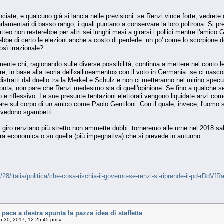
iate, e qualcuno già si lancia nelle previsioni: se Renzi vince forte, vedrete
parlamentari di basso rango, i quali puntano a conservare la loro poltrona. Si 
tteo non resterebbe per altri sei lunghi mesi a girarsi i pollici mentre l'amico
ebbe di certo le elezioni anche a costo di perderle: un po' come lo scorpione d
sì irrazionale?
vamente chi, ragionando sulle diverse possibilità, continua a mettere nel conto 
e, in base alla teoria dell'«allineamento» con il voto in Germania: se ci nasc
distratti dal duello tra la Merkel e Schulz e non ci metteranno nel mirino specul
onta, non pare che Renzi medesimo sia di quell'opinione. Se fino a qualche se
e riflessivo. Le sue presunte tentazioni elettorali vengono liquidate anzi co
sare sul corpo di un amico come Paolo Gentiloni. Con il quale, invece, l'uomo 
evedono sgambetti.
 giro renziano più stretto non ammette dubbi: torneremo alle urne nel 2018 sa
a economica o su quella (più impegnativa) che si prevede in autunno.
/28/italia/politica/che-cosa-rischia-il-governo-se-renzi-si-riprende-il-pd-
ace a destra spunta la pazza idea di staffetta
 30, 2017, 12:25:45 pm »