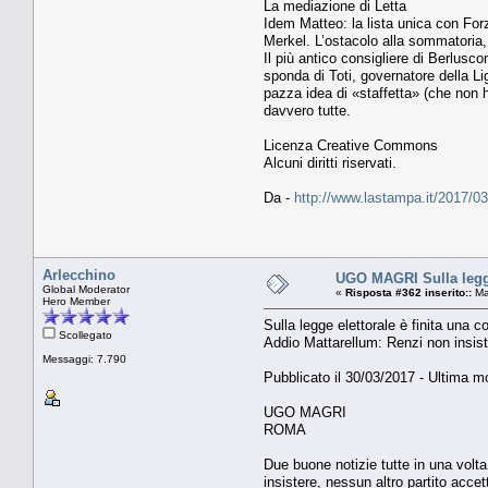
La mediazione di Letta
Idem Matteo: la lista unica con For
Merkel. L’ostacolo alla sommatoria, p
Il più antico consigliere di Berlusco
sponda di Toti, governatore della Li
pazza idea di «staffetta» (che non h
davvero tutte.
Licenza Creative Commons
Alcuni diritti riservati.
Da -
http://www.lastampa.it/2017/0
Arlecchino
UGO MAGRI Sulla legge
Global Moderator
«
Risposta #362 inserito::
Ma
Hero Member
Sulla legge elettorale è finita una
Scollegato
Addio Mattarellum: Renzi non insiste
Messaggi: 7.790
Pubblicato il 30/03/2017 - Ultima mo
UGO MAGRI
ROMA
Due buone notizie tutte in una volta
insistere, nessun altro partito accet