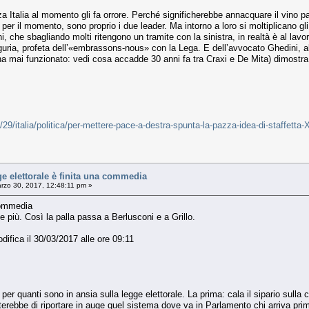
za Italia al momento gli fa orrore. Perché significherebbe annacquare il vino 
er il momento, sono proprio i due leader. Ma intorno a loro si moltiplicano gli 
ni, che sbagliando molti ritengono un tramite con la sinistra, in realtà è al la
guria, profeta dell’«embrassons-nous» con la Lega. E dell’avvocato Ghedini, alt
a mai funzionato: vedi cosa accadde 30 anni fa tra Craxi e De Mita) dimostra c
3/29/italia/politica/per-mettere-pace-a-destra-spunta-la-pazza-idea-di-staff
 elettorale è finita una commedia
rzo 30, 2017, 12:48:11 pm »
 commedia
 più. Così la palla passa a Berlusconi e a Grillo.
difica il 30/03/2017 alle ore 09:11
 per quanti sono in ansia sulla legge elettorale. La prima: cala il sipario sull
terebbe di riportare in auge quel sistema dove va in Parlamento chi arriva primo 