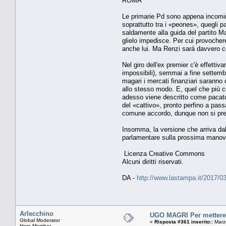
ROMA
Le primarie Pd sono appena incominc
soprattutto tra i «peones», quegli 
saldamente alla guida del partito Ma
glielo impedisce. Per cui provocher
anche lui. Ma Renzi sarà davvero co
Nel giro dell'ex premier c'è effetti
impossibili), semmai a fine settembr
magari i mercati finanziari saranno 
allo stesso modo. E, quel che più c
adesso viene descritto come pacato 
del «cattivo», pronto perfino a pas
comune accordo, dunque non si pr
Insomma, la versione che arriva dal
parlamentare sulla prossima manovr
Licenza Creative Commons
Alcuni diritti riservati.
DA -
http://www.lastampa.it/2017/03
Arlecchino
UGO MAGRI Per mettere p
Global Moderator
«
Risposta #361 inserito::
Marzo
Hero Member