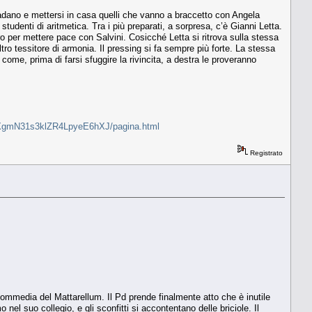
padano e mettersi in casa quelli che vanno a braccetto con Angela
studenti di aritmetica. Tra i più preparati, a sorpresa, c’è Gianni Letta.
voro per mettere pace con Salvini. Cosicché Letta si ritrova sulla stessa
ro tessitore di armonia. Il pressing si fa sempre più forte. La stessa
ome, prima di farsi sfuggire la rivincita, a destra le proveranno
etta-XgmN31s3klZR4LpyeE6hXJ/pagina.html
Registrato
a commedia del Mattarellum. Il Pd prende finalmente atto che è inutile
nel suo collegio, e gli sconfitti si accontentano delle briciole. Il