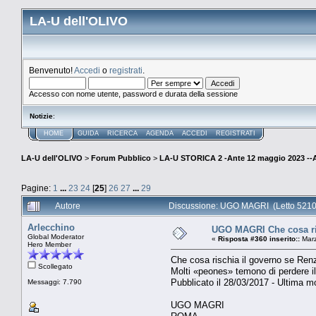
LA-U dell'OLIVO
Benvenuto!
Accedi
o
registrati
.
Accesso con nome utente, password e durata della sessione
Notizie
:
HOME
GUIDA
RICERCA
AGENDA
ACCEDI
REGISTRATI
LA-U dell'OLIVO
>
Forum Pubblico
>
LA-U STORICA 2 -Ante 12 maggio 2023 
Pagine:
1
...
23
24
[
25
]
26
27
...
29
Autore
Discussione: UGO MAGRI (Letto 5210
Arlecchino
UGO MAGRI Che cosa risc
Global Moderator
«
Risposta #360 inserito::
Marz
Hero Member
Che cosa rischia il governo se Renzi
Scollegato
Molti «peones» temono di perdere il
Pubblicato il 28/03/2017 - Ultima mo
Messaggi: 7.790
UGO MAGRI