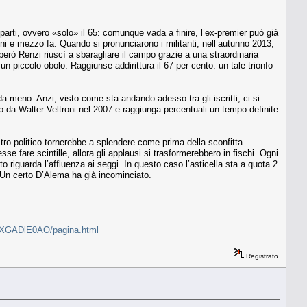
 parti, ovvero «solo» il 65: comunque vada a finire, l’ex-premier può già
nni e mezzo fa. Quando si pronunciarono i militanti, nell’autunno 2013,
però Renzi riuscì a sbaragliare il campo grazie a una straordinaria
un piccolo obolo. Raggiunse addirittura il 67 per cento: un tale trionfo
a meno. Anzi, visto come sta andando adesso tra gli iscritti, ci si
nto da Walter Veltroni nel 2007 e raggiunga percentuali un tempo definite
astro politico tornerebbe a splendere come prima della sconfitta
se fare scintille, allora gli applausi si trasformerebbero in fischi. Ogni
 riguarda l’affluenza ai seggi. In questo caso l’asticella sta a quota 2
 Un certo D’Alema ha già incominciato.
ZIspXGADlE0AO/pagina.html
Registrato