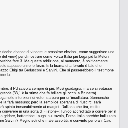
be ricche chance di vincere le prossime elezioni, come suggerisce una
fo del «no») per dimostrare come Forza Italia più Lega più la Meloni
ovrebbe fare 3. Ma questa addizione, al momento, è politicamente
 solo sapesse unire le forze. E la brama di afferrarlo è tale che
alazzo Chigi tra Berlusconi e Salvini. Che si passerebbero il testimone
bbe lui.
icembre: il Pd scivola sempre di più, M5S guadagna, ma se si votasse
rande (33,1 è la stima che fa brillare gli occhi a Brunetta).
ga nelle intenzioni di voto, sia pure per un’incollatura. Sennonché
e la farà nessuno; però la semplice speranza di riuscirci sarà
rà spinto inesorabilmente ai margini. Dall’aria che tira, molto
 convivere in una sorta di «listone»: l’unico accreditato a correre per il
 gridare, batterebbe i pugni sul tavolo, Forza Italia sarebbe bullizzata
re Salvini? Meglio soli che male assortiti, è convinto per ora il Cav.