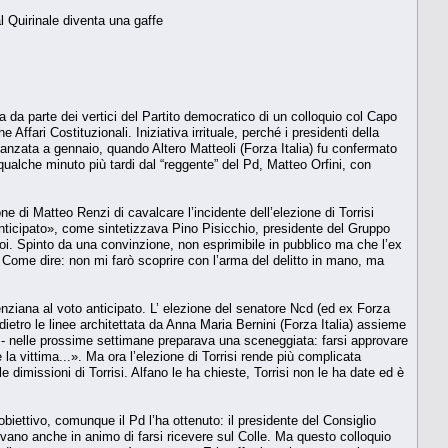
al Quirinale diventa una gaffe
sta da parte dei vertici del Partito democratico di un colloquio col Capo
ffari Costituzionali. Iniziativa irrituale, perché i presidenti della
anzata a gennaio, quando Altero Matteoli (Forza Italia) fu confermato
ta qualche minuto più tardi dal “reggente” del Pd, Matteo Orfini, con
e di Matteo Renzi di cavalcare l’incidente dell’elezione di Torrisi
anticipato», come sintetizzava Pino Pisicchio, presidente del Gruppo
uoi. Spinto da una convinzione, non esprimibile in pubblico ma che l’ex
. Come dire: non mi farò scoprire con l’arma del delitto in mano, ma
ziana al voto anticipato. L’ elezione del senatore Ncd (ed ex Forza
 dietro le linee architettata da Anna Maria Bernini (Forza Italia) assieme
ne - nelle prossime settimane preparava una sceneggiata: farsi approvare
 la vittima...». Ma ora l’elezione di Torrisi rende più complicata
 dimissioni di Torrisi. Alfano le ha chieste, Torrisi non le ha date ed è
ettivo, comunque il Pd l’ha ottenuto: il presidente del Consiglio
evano anche in animo di farsi ricevere sul Colle. Ma questo colloquio