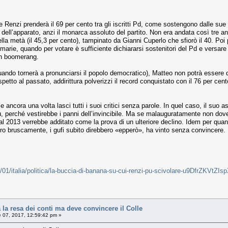
e Renzi prenderà il 69 per cento tra gli iscritti Pd, come sostengono dalle sue
 dell’apparato, anzi il monarca assoluto del partito. Non era andata così tre a
a metà (il 45,3 per cento), tampinato da Gianni Cuperlo che sfiorò il 40. Poi 
marie, quando per votare è sufficiente dichiararsi sostenitori del Pd e versare 
in boomerang.
uando tornerà a pronunciarsi il popolo democratico), Matteo non potrà essere d
petto al passato, addirittura polverizzi il record conquistato con il 76 per ce
 ancora una volta lasci tutti i suoi critici senza parole. In quel caso, il suo 
iù, perché vestirebbe i panni dell’invincibile. Ma se malauguratamente non doves
l 2013 verrebbe additato come la prova di un ulteriore declino. Idem per quanto
ero bruscamente, i gufi subito direbbero «epperò», ha vinto senza convincere.
/01/italia/politica/la-buccia-di-banana-su-cui-renzi-pu-scivolare-u9DfrZKVt
a resa dei conti ma deve convincere il Colle
e 07, 2017, 12:59:42 pm »