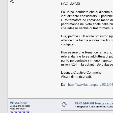
UGO MAGRI
Fa un po’ sorridere che si discuta s
virtualmente considerarsi il padrone
il Rottamatore ne convinse meno dell
performance nel voto finale delle pri
che adesso rischia di trasformarsi 
Già, perché il 30 aprile prossimo (q
attende che faccia ancora meglio ris
«bulgare».
Può essere che Renzi ce la faccia, e
referendaria e forse addirittura di p
punto percentuale in meno rispetto a
milioni 814 mila votanti. Se calass
Licenza Creative Commons
Alcuni diritti riservati.
Da -
http://www.lastampa.it/2017/04
Arlecchino
UGO MAGRI Renzi cerca l
Global Moderator
«
Risposta #364 inserito::
April
Hero Member