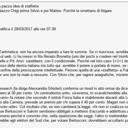
 pazza idea di staffetta
Palazzo Chigi prima Silvio e poi Matteo. Purché la smettano di litigare
difica il 29/03/2017 alle ore 07:38
l’aritmetica: non ha ancora imparato a fare le somme. Se ci riuscisse, avreb
ul web. Li ha messi in fila Renato Brunetta (uno dei pochi a credere nel trion
elle e Pd. Anzi: sarebbero, con il condizionale. Perché nel loro caso 1+1+1 d
dosso della destra italiana sta tutto qui: avrebbe il potere a portata di mano, se
 confine della provocazione intellettuale. Persino quella di una «staffetta» a P
per uno non fa male a nessuno. Con Silvio che, per ragioni anagrafiche, iniziere
esearch (la dirige Alessandra Ghisleri) conferma un trend in atto ormai da d
ero al 30 per cento. Un centrodestra unito, viceversa, lo scavalcherebbe alla g
ro» fa notare che secondo 4 istituti Forza Italia è stabilmente davanti alla Le
to alla Camera, prevede un premio per chi supera il 40 per cento. Magari non c
voto utile». Col risultato che, se non cambierà la legge, chi non si coalizza sa
que Berlusconi e Salvini sembrano obbligati a mettersi d’accordo e addirittura a
no perché è convinto che, nella spartizione dei seggi, l’altro si metterebbe a
erebbe agli elettori del Sud che, per votare Berlusconi, dovrebbero accollarsi pu