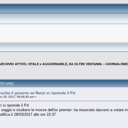
--ARCHIVIO ATTIVO, VITALE e AGGIORNABILE, DA OLTRE VENTANNI.
>
GIORNALISMO 
56 volte)
hia il governo se Renzi si riprende il Pd
o 29, 2017, 08:09:30 am »
 si riprende il Pd
 seggio e studiano le mosse dell'ex premier: ha rinunciato davvero a votare i
difica il 28/03/2017 alle ore 10:37