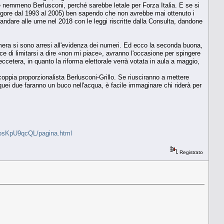
sce nemmeno Berlusconi, perché sarebbe letale per Forza Italia. E se si
 vigore dal 1993 al 2005) ben sapendo che non avrebbe mai ottenuto i
dare alle urne nel 2018 con le leggi riscritte dalla Consulta, dandone
mera si sono arresi all'evidenza dei numeri. Ed ecco la seconda buona,
ece di limitarsi a dire «non mi piace», avranno l'occasione per spingere
cetera, in quanto la riforma elettorale verrà votata in aula a maggio,
oppia proporzionalista Berlusconi-Grillo. Se riusciranno a mettere
quei due faranno un buco nell'acqua, è facile immaginare chi riderà per
G3osKpU9qcQL/pagina.html
Registrato