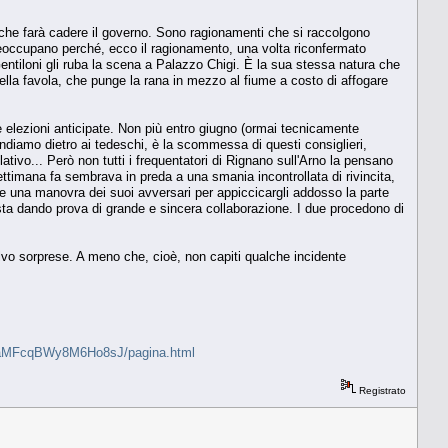
 che farà cadere il governo. Sono ragionamenti che si raccolgono
preoccupano perché, ecco il ragionamento, una volta riconfermato
 Gentiloni gli ruba la scena a Palazzo Chigi. È la sua stessa natura che
ella favola, che punge la rana in mezzo al fiume a costo di affogare
le elezioni anticipate. Non più entro giugno (ormai tecnicamente
ondiamo dietro ai tedeschi, è la scommessa di questi consiglieri,
ativo... Però non tutti i frequentatori di Rignano sull'Arno la pensano
ttimana fa sembrava in preda a una smania incontrollata di rivincita,
me una manovra dei suoi avversari per appiccicargli addosso la parte
sta dando prova di grande e sincera collaborazione. I due procedono di
lvo sorprese. A meno che, cioè, non capiti qualche incidente
rDdVfRaMFcqBWy8M6Ho8sJ/pagina.html
Registrato