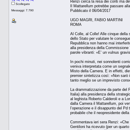
Renzi cerca la resa dei conti ma de
Scollegato
Il Mattarellum potrebbe passare alla
Pubblicato il 06/04/2017
Messaggi: 7.790
UGO MAGRI, FABIO MARTINI
ROMA
Al Colle, al Colle! Alle cinque della
dello Stato per valutare le conseguen
Repubblica non hanno mai interferit
alla presidenza della Commissione Tra
parole vibranti: «E’ un vulnus gravi
In pochi minuti, nei sonnolenti corr
veniva interpretata come un segnale
Misto della Camera. E in effetti, di
premier sintetizza così: «Non sarò i
tanto meglio se un imprevisto conse
La drammatizzazione da parte del Pd
Italia) alla presidenza della strateg
al leghista Roberto Calderoli e a L
dalla Camera il Mattarellum, poi veni
l’operazione e il disappunto del Pd t
probabile che il neopresidente del
Commentava ieri sera Renzi: «Che tr
Gentiloni ha ricevuto (per un quarto