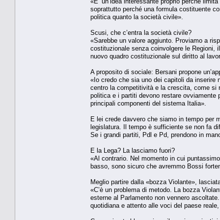
«E’ un’idea interessante proprio perché limita 
soprattutto perché una formula costituente co
politica quanto la società civile».
Scusi, che c’entra la società civile?
«Sarebbe un valore aggiunto. Proviamo a risp
costituzionale senza coinvolgere le Regioni, i
nuovo quadro costituzionale sul diritto al lavo
A proposito di sociale: Bersani propone un’ap
«Io credo che sia uno dei capitoli da inserire
centro la competitività e la crescita, come si r
politica e i partiti devono restare ovviamente
principali componenti del sistema Italia».
E lei crede davvero che siamo in tempo per m
legislatura. Il tempo è sufficiente se non fa d
Se i grandi partiti, Pdl e Pd, prendono in man
E la Lega? La lasciamo fuori?
«Al contrario. Nel momento in cui puntassimo a 
basso, sono sicuro che avremmo Bossi forteme
Meglio partire dalla «bozza Violante», lasciat
«C’è un problema di metodo. La bozza Violant
esterne al Parlamento non vennero ascoltate. 
quotidiana e attento alle voci del paese reale