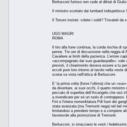
Berlusconi furioso non cede al diktat di Giulio
Il ministro scortato dai lumbard indispettisce S
Il Tesoro insiste: volete i soldi? Trovateli da s
UGO MAGRI
ROMA
Il tiro alla fune continua, la corda rischia di
penne. Tre ore di discussione nella reggia di A
Cavaliere ai limiti della pazienza. L’errore c
«accompagnato dai suoi guardaspalle»: vale a
previsti, il chiarimento doveva essere a tu per
eccoli pure loro intorno al tavolo nella veste d
scena va vista nell'ottica di Berlusconi.
E’ la prima volta (forse l’ultima) che un «suo
da diventare, ai suoi occhi, il quarto ministr
peccato di superbia dell’Arcangelo che osò sfid
a rivendicare per sé un ruolo di contrappeso. 
Fini e l'intera nomenklatura Pdl fuori dei gang
stata avanzata (ma Tremonti nega) nel bel mez
limitandosi a prendere tempo e a compiere alcu
favorevole alla promozione di Tremonti.
Berlusconi, si stracciano le vesti i fedeliss