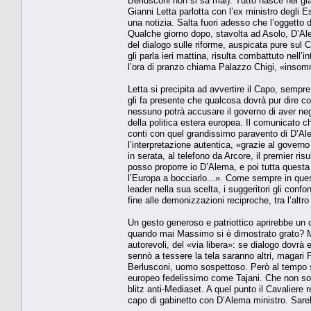
Berlusconi non si sa mai). Tutto nasce nei g
Gianni Letta parlotta con l’ex ministro degli Es
una notizia. Salta fuori adesso che l’oggetto d
Qualche giorno dopo, stavolta ad Asolo, D’Ale
del dialogo sulle riforme, auspicata pure sul C
gli parla ieri mattina, risulta combattuto nell’
l’ora di pranzo chiama Palazzo Chigi, «insomm
Letta si precipita ad avvertire il Capo, sempre
gli fa presente che qualcosa dovrà pur dire c
nessuno potrà accusare il governo di aver nega
della politica estera europea. Il comunicato c
conti con quel grandissimo paravento di D’Ale
l’interpretazione autentica, «grazie al gover
in serata, al telefono da Arcore, il premier ri
posso proporre io D’Alema, e poi tutta questa d
l’Europa a bocciarlo...». Come sempre in ques
leader nella sua scelta, i suggeritori gli confo
fine alle demonizzazioni reciproche, tra l’altr
Un gesto generoso e patriottico aprirebbe un c
quando mai Massimo si è dimostrato grato? Mai 
autorevoli, del «via libera»: se dialogo dovr
sennò a tessere la tela saranno altri, magari F
Berlusconi, uomo sospettoso. Però al tempo 
europeo fedelissimo come Tajani. Che non solo 
blitz anti-Mediaset. A quel punto il Cavaliere
capo di gabinetto con D’Alema ministro. Sare