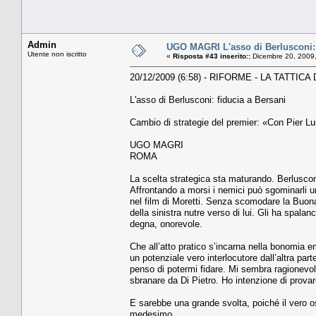
Admin
UGO MAGRI L'asso di Berlusconi: 
Utente non iscritto
«
Risposta #43 inserito::
Dicembre 20, 2009,
20/12/2009 (6:58) - RIFORME - LA TATTICA
L'asso di Berlusconi: fiducia a Bersani
Cambio di strategie del premier: «Con Pier Lui
UGO MAGRI
ROMA
La scelta strategica sta maturando. Berluscon
Affrontando a morsi i nemici può sgominarli u
nel film di Moretti. Senza scomodare la Buona
della sinistra nutre verso di lui. Gli ha spala
degna, onorevole.
Che all’atto pratico s’incarna nella bonomia em
un potenziale vero interlocutore dall’altra pa
penso di potermi fidare. Mi sembra ragionevole,
sbranare da Di Pietro. Ho intenzione di provarc
E sarebbe una grande svolta, poiché il vero os
medesimo.