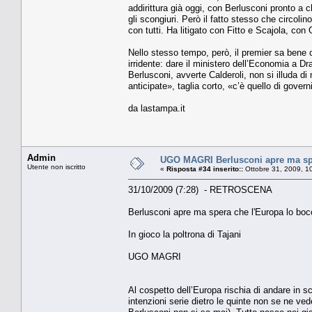
addirittura già oggi, con Berlusconi pronto a 
gli scongiuri. Però il fatto stesso che circoli
con tutti. Ha litigato con Fitto e Scajola, con
Nello stesso tempo, però, il premier sa bene 
irridente: dare il ministero dell’Economia a 
Berlusconi, avverte Calderoli, non si illuda di m
anticipate», taglia corto, «c’è quello di gover
da lastampa.it
Admin
UGO MAGRI Berlusconi apre ma spe
Utente non iscritto
«
Risposta #34 inserito::
Ottobre 31, 2009, 1
31/10/2009 (7:28) - RETROSCENA
Berlusconi apre ma spera che l'Europa lo boc
In gioco la poltrona di Tajani
UGO MAGRI
Al cospetto dell’Europa rischia di andare in s
intenzioni serie dietro le quinte non se ne ve