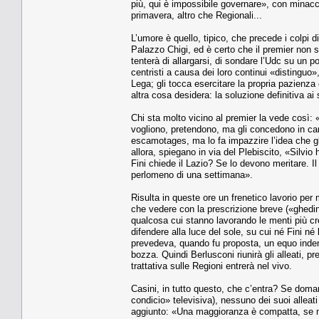
più, qui è impossibile governare», con minacci
primavera, altro che Regionali...
L’umore è quello, tipico, che precede i colpi d
Palazzo Chigi, ed è certo che il premier non s
tenterà di allargarsi, di sondare l’Udc su un po
centristi a causa dei loro continui «distinguo
Lega; gli tocca esercitare la propria pazienza c
altra cosa desidera: la soluzione definitiva ai
Chi sta molto vicino al premier la vede così: 
vogliono, pretendono, ma gli concedono in camb
escamotages, ma lo fa impazzire l’idea che gli 
allora, spiegano in via del Plebiscito, «Silvio
Fini chiede il Lazio? Se lo devono meritare. Il
perlomeno di una settimana».
Risulta in queste ore un frenetico lavorio per
che vedere con la prescrizione breve («ghedina
qualcosa cui stanno lavorando le menti più cre
difendere alla luce del sole, su cui né Fini n
prevedeva, quando fu proposta, un equo indenni
bozza. Quindi Berlusconi riunirà gli alleati, p
trattativa sulle Regioni entrerà nel vivo.
Casini, in tutto questo, che c’entra? Se doma
condicio» televisiva), nessuno dei suoi alleati
aggiunto: «Una maggioranza è compatta, se no