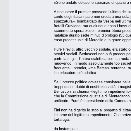
«Sono andate deluse le speranze di quanti a si
A rincuorare il premier provvede l’ultimo dei 
cento degli italiani pare non creda a una sola
spazzatura», bombardato da Vespa nell’ultima
fratelli Graviano, ma qualunque cosa i boss d
scommette speranzoso il premier. Seria preocc
natalizie durato sette minuti d’orologio (53 qu
caso processuale di Marcello e in grave app
Pure Previti, altro vecchio sodale, era stato c
servizi sociali. Berlusconi non può preoccupa
parte la si giri, l’intera dialettica politica ru
muovendo, in modo assolutamente top secret. 
frequenta il premier, «ma Bersani tentenna, 
l’interlocutore più adatto».
Se il prezzo politico dovesse consistere nell
troppi sono i dubbi di costituzionalità, i magis
Berlusconi si chiama «legittimo impedimento», 
che la Commissione giustizia di Montecitorio h
unificato. Purché il presidente della Camera n
Fini non ha digerito lo stop al progetto di cit
l’esame del legittimo impedimento. Che arrive
tartaruga.
da lastampa.it