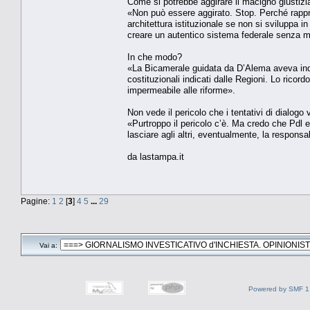
Come si potrebbe aggirare il macigno giustizi
«Non può essere aggirato. Stop. Perché rappres
architettura istituzionale se non si sviluppa in
creare un autentico sistema federale senza mo
In che modo?
«La Bicamerale guidata da D’Alema aveva indi
costituzionali indicati dalle Regioni. Lo rico
impermeabile alle riforme».
Non vede il pericolo che i tentativi di dialog
«Purtroppo il pericolo c’è. Ma credo che Pdl e
lasciare agli altri, eventualmente, la responsab
da lastampa.it
Pagine:
1
2
[
3
]
4
5
...
29
Vai a:
Powered by SMF 1