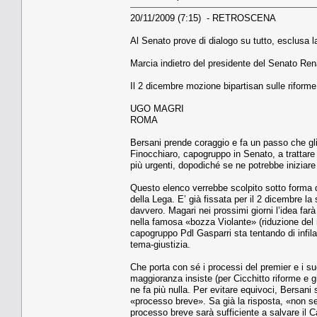
20/11/2009 (7:15) - RETROSCENA
Al Senato prove di dialogo su tutto, esclusa la
Marcia indietro del presidente del Senato Ren
Il 2 dicembre mozione bipartisan sulle riforme
UGO MAGRI
ROMA
Bersani prende coraggio e fa un passo che gli
Finocchiaro, capogruppo in Senato, a trattare co
più urgenti, dopodiché se ne potrebbe iniziar
Questo elenco verrebbe scolpito sotto forma d
della Lega. E’ già fissata per il 2 dicembre la
davvero. Magari nei prossimi giorni l’idea fa
nella famosa «bozza Violante» (riduzione del 
capogruppo Pdl Gasparri sta tentando di infilar
tema-giustizia.
Che porta con sé i processi del premier e i su
maggioranza insiste (per Cicchitto riforme e g
ne fa più nulla. Per evitare equivoci, Bersani
«processo breve». Sa già la risposta, «non s
processo breve sarà sufficiente a salvare il Ca