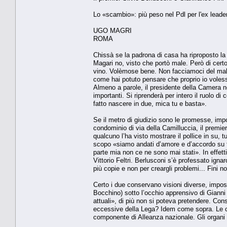
Lo «scambio»: più peso nel Pdl per l'ex leader
UGO MAGRI
ROMA
Chissà se la padrona di casa ha riproposto la 
Magari no, visto che portò male. Però di certo 
vino. Volèmose bene. Non facciamoci del male.
come hai potuto pensare che proprio io voless
Almeno a parole, il presidente della Camera n
importanti. Si riprenderà per intero il ruolo di
fatto nascere in due, mica tu e basta».
Se il metro di giudizio sono le promesse, impo
condominio di via della Camilluccia, il premie
qualcuno l’ha visto mostrare il pollice in su, t
scopo «siamo andati d’amore e d’accordo su tut
parte mia non ce ne sono mai stati». In effet
Vittorio Feltri. Berlusconi s’è professato igna
più copie e non per creargli problemi... Fini no
Certo i due conservano visioni diverse, impossi
Bocchino) sotto l’occhio apprensivo di Gianni 
attuali», di più non si poteva pretendere. Con
eccessive della Lega? Idem come sopra. Le ce
componente di Alleanza nazionale. Gli organi de