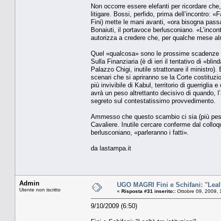
Non occorre essere elefanti per ricordare che, 
litigare. Bossi, perfido, prima dell’incontro:
Fini) mette le mani avanti, «ora bisogna passar
Bonaiuti, il portavoce berlusconiano. «L’inco
autorizza a credere che, per qualche mese alm
Quel «qualcosa» sono le prossime scadenze par
Sulla Finanziaria (è di ieri il tentativo di «bli
Palazzo Chigi, inutile strattonare il ministro).
scenari che si apriranno se la Corte costituzio
più invivibile di Kabul, territorio di guerrigli
avrà un peso altrettanto decisivo di quando, l
segreto sul contestatissimo provvedimento.
Ammesso che questo scambio ci sia (più peso a
Cavaliere. Inutile cercare conferme dal coll
berlusconiano, «parleranno i fatti».
da lastampa.it
Admin
UGO MAGRI Fini e Schifani: "Lealtà
Utente non iscritto
«
Risposta #31 inserito::
Ottobre 09, 2009, 
9/10/2009 (6:50)