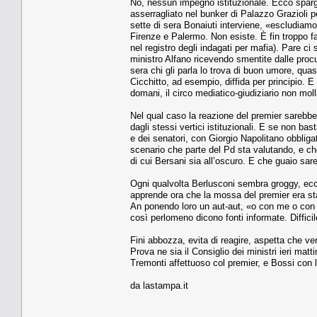
No, nessun impegno istituzionale. Ecco sparge
asserragliato nel bunker di Palazzo Grazioli p
sette di sera Bonaiuti interviene, «escludiamo 
Firenze e Palermo. Non esiste. È fin troppo fa
nel registro degli indagati per mafia). Pare ci
ministro Alfano ricevendo smentite dalle procu
sera chi gli parla lo trova di buon umore, quasi
Cicchitto, ad esempio, diffida per principio.
domani, il circo mediatico-giudiziario non moll
Nel qual caso la reazione del premier sarebbe 
dagli stessi vertici istituzionali. E se non b
e dei senatori, con Giorgio Napolitano obblig
scenario che parte del Pd sta valutando, e ch
di cui Bersani sia all’oscuro. E che guaio sar
Ogni qualvolta Berlusconi sembra groggy, eccol
apprende ora che la mossa del premier era stat
An ponendo loro un aut-aut, «o con me o con G
così perlomeno dicono fonti informate. Diffic
Fini abbozza, evita di reagire, aspetta che ve
Prova ne sia il Consiglio dei ministri ieri mat
Tremonti affettuoso col premier, e Bossi con l
da lastampa.it