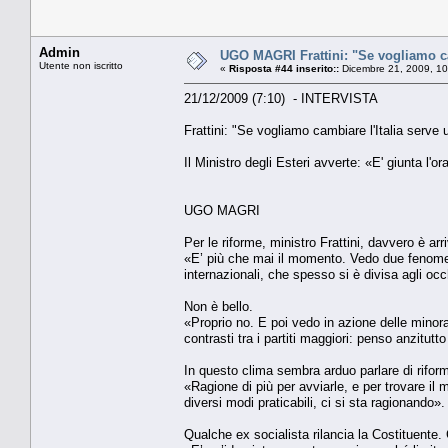
Admin
UGO MAGRI Frattini: "Se vogliamo ca
Utente non iscritto
«
Risposta #44 inserito::
Dicembre 21, 2009, 10
21/12/2009 (7:10) - INTERVISTA
Frattini: "Se vogliamo cambiare l'Italia serve
Il Ministro degli Esteri avverte: «E' giunta l'or
UGO MAGRI
Per le riforme, ministro Frattini, davvero è arri
«E’ più che mai il momento. Vedo due fenomen
internazionali, che spesso si è divisa agli oc
Non è bello.
«Proprio no. E poi vedo in azione delle minoran
contrasti tra i partiti maggiori: penso anzitutto
In questo clima sembra arduo parlare di riform
«Ragione di più per avviarle, e per trovare il 
diversi modi praticabili, ci si sta ragionando».
Qualche ex socialista rilancia la Costituente