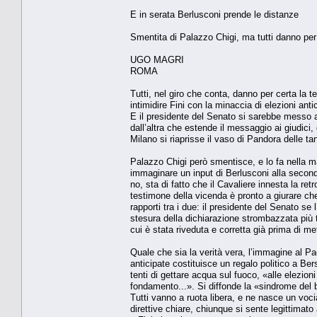
E in serata Berlusconi prende le distanze
Smentita di Palazzo Chigi, ma tutti danno per 
UGO MAGRI
ROMA
Tutti, nel giro che conta, danno per certa la
intimidire Fini con la minaccia di elezioni ant
E il presidente del Senato si sarebbe messo a
dall’altra che estende il messaggio ai giudici
Milano si riaprisse il vaso di Pandora delle ta
Palazzo Chigi però smentisce, e lo fa nella m
immaginare un input di Berlusconi alla seconda
no, sta di fatto che il Cavaliere innesta la re
testimone della vicenda è pronto a giurare che
rapporti tra i due: il presidente del Senato s
stesura della dichiarazione strombazzata più t
cui è stata riveduta e corretta già prima di met
Quale che sia la verità vera, l’immagine al Pae
anticipate costituisce un regalo politico a Ber
tenti di gettare acqua sul fuoco, «alle elezioni
fondamento...». Si diffonde la «sindrome del b
Tutti vanno a ruota libera, e ne nasce un voci
direttive chiare, chiunque si sente legittimato 