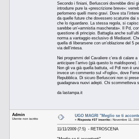
Secondo i finiani, Berlusconi dovrebbe dirsi g
introdurre pure la «prescrizione breve»: verreb
perlomeno quelli meno gravi. Dove sta l’inter
da quelle future che dovessero scaturire dai so
che lo riguardano. La stessa regola, si capisc
sarebbe un’«amnistia mascherata». Il Pd, conf
questione di principio. Battaglia anche sull’ult
norma a vantaggio esclusivo di Mediaset. Che 
quella di liberarsene con un’oblazione del 5 p
via dell’intesa.
Nei programmi del Cavaliere c’era di calare a
anticipare l’arrivo (già questo lo maldispone). 
Non gli va già quella battuta, «il Pdl non è u
invece un commento sul «Foglio», dove Ferrar
Repubblica. Di sicuro Berlusconi non si present
guadagnava nuovi adepti. Chi scommetteva sul
da lastampa.it
Admin
UGO MAGRI "Meglio se ti acconte
Utente non iscritto
«
Risposta #37 inserito::
Novembre 11, 200
11/11/2009 (7:5) - RETROSCENA
"Meglio se ti accontenti"