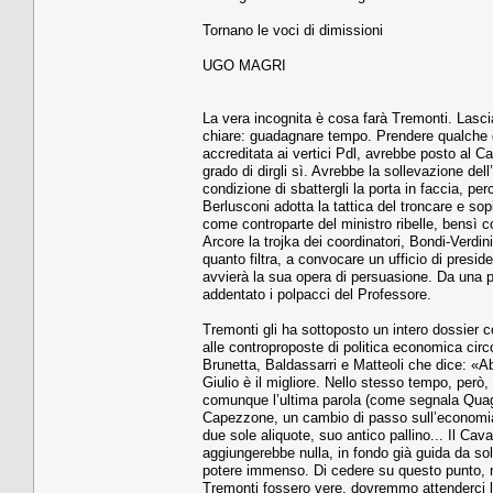
Tornano le voci di dimissioni
UGO MAGRI
La vera incognita è cosa farà Tremonti. Lasci
chiare: guadagnare tempo. Prendere qualche g
accreditata ai vertici Pdl, avrebbe posto al 
grado di dirgli sì. Avrebbe la sollevazione del
condizione di sbattergli la porta in faccia, p
Berlusconi adotta la tattica del troncare e sop
come controparte del ministro ribelle, bensì co
Arcore la trojka dei coordinatori, Bondi-Verd
quanto filtra, a convocare un ufficio di presid
avvierà la sua opera di persuasione. Da una pa
addentato i polpacci del Professore.
Tremonti gli ha sottoposto un intero dossier co
alle controproposte di politica economica circ
Brunetta, Baldassarri e Matteoli che dice: «Ab
Giulio è il migliore. Nello stesso tempo, però, 
comunque l’ultima parola (come segnala Quagli
Capezzone, un cambio di passo sull’economia. T
due sole aliquote, suo antico pallino... Il Cav
aggiungerebbe nulla, in fondo già guida da sol
potere immenso. Di cedere su questo punto, no
Tremonti fossero vere, dovremmo attenderci le