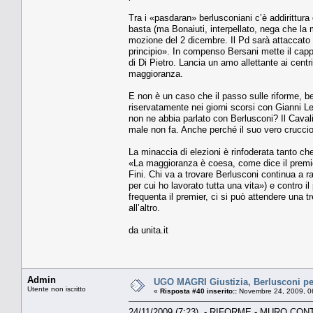
Tra i «pasdaran» berlusconiani c’è addirittura
basta (ma Bonaiuti, interpellato, nega che la m
mozione del 2 dicembre. Il Pd sarà attaccato 
principio». In compenso Bersani mette il cappe
di Di Pietro. Lancia un amo allettante ai cent
maggioranza.
E non è un caso che il passo sulle riforme, b
riservatamente nei giorni scorsi con Gianni Le
non ne abbia parlato con Berlusconi? Il Cavali
male non fa. Anche perché il suo vero crucci
La minaccia di elezioni è rinfoderata tanto che
«La maggioranza è coesa, come dice il premie
Fini. Chi va a trovare Berlusconi continua a ra
per cui ho lavorato tutta una vita») e contro 
frequenta il premier, ci si può attendere una
all’altro.
da unita.it
Admin
UGO MAGRI Giustizia, Berlusconi pen
Utente non iscritto
«
Risposta #40 inserito::
Novembre 24, 2009, 0
24/11/2009 (7:23) - RIFORME - MURO C