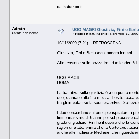
da lastampa.it
Admin
UGO MAGRI Giustizia, Fini e Berlu
Utente non iscritto
«
Risposta #36 inserito::
Novembre 10, 2009,
10/11/2009 (7:21) - RETROSCENA
Giustizia, Fini e Berlusconi ancora lontani
Alta tensione sulla bozza tra i due leader Pdl
UGO MAGRI
ROMA
La trattativa sulla giustizia è a un punto morto
due, stamane alle 9 e mezza. L’esito tocca per
tra gli imputati se la spunterà Silvio. Sollievo
I due concordano sul principio ispiratore: i p
limite massimo di 6 anni, poi sul processo cal
grado di giudizio. Fini ha il dubbio che la Co
ragion di Stato: prima che la Corte costituzio
anche alle inchieste Mediaset che riguardano 