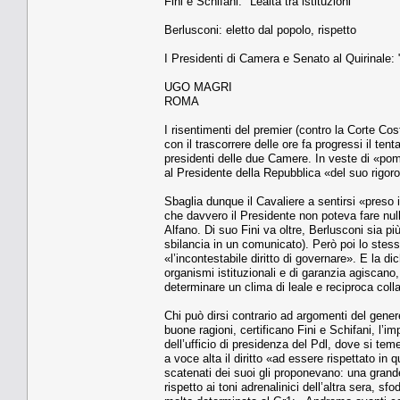
Fini e Schifani: "Lealtà tra istituzioni"
Berlusconi: eletto dal popolo, rispetto
I Presidenti di Camera e Senato al Quirinale: "
UGO MAGRI
ROMA
I risentimenti del premier (contro la Corte Cos
con il trascorrere delle ore fa progressi il te
presidenti delle due Camere. In veste di «pomp
al Presidente della Repubblica «del suo rigoro
Sbaglia dunque il Cavaliere a sentirsi «preso
che davvero il Presidente non poteva fare nulla
Alfano. Di suo Fini va oltre, Berlusconi sia pi
sbilancia in un comunicato). Però poi lo stess
«l’incontestabile diritto di governare». E la di
organismi istituzionali e di garanzia agiscano,
determinare un clima di leale e reciproca coll
Chi può dirsi contrario ad argomenti del gen
buone ragioni, certificano Fini e Schifani, l’i
dell’ufficio di presidenza del Pdl, dove si tem
a voce alta il diritto «ad essere rispettato in
scatenati dei suoi gli proponevano: una grand
rispetto ai toni adrenalinici dell’altra sera, sf