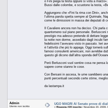
o Fini piega la testa oppure si vota a marzo».
Bussi dalle colombe, e scuotono la testa, «Ber
Aggiungono che «Fini fa rima con Dini», anche
l’ultima parola spetta sempre al Quirinale, Na
come le dimissioni in massa dei deputati di 
Il Cavaliere ancora non ha deciso. Chi parla con
quantomeno sul piano personale. Berlusconi non
prestigio ma adesso pretende di dettare legge 
la notte non dorme, assediato dagli incubi famili
fedelissimi l’avevano visto in passato. Ieri ave
è l’attività che più lo appaga. Oggi tornerà sul
famosi consulenti americani, non avrebbe dubbi
questo gli dicono dall’altra sponda dell’Ocean
Però Berlusconi vuol sentire cosa ne pensa la 
sapere come stanno le cose.
Con Bersani in ascesa, le urne sarebbero una ro
punti percentuali secondo certe stime, meglio a
da lastampa.it
Admin
UGO MAGRI Al Senato prove di dialog
Utente non iscritto
«
Risposta #39 inserito::
Novembre 20, 2009, 