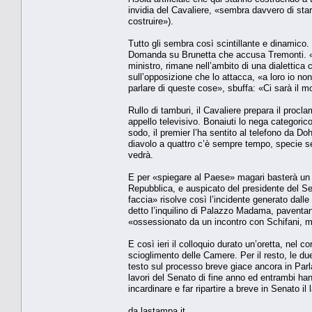
invidia del Cavaliere, «sembra davvero di stare
costruire»).
Tutto gli sembra così scintillante e dinamico. 
Domanda su Brunetta che accusa Tremonti. «No
ministro, rimane nell’ambito di una dialettic
sull’opposizione che lo attacca, «a loro io non
parlare di queste cose», sbuffa: «Ci sarà il m
Rullo di tamburi, il Cavaliere prepara il proc
appello televisivo. Bonaiuti lo nega categoric
sodo, il premier l’ha sentito al telefono da Do
diavolo a quattro c’è sempre tempo, specie s
vedrà.
E per «spiegare al Paese» magari basterà un 
Repubblica, e auspicato del presidente del Sena
faccia» risolve così l’incidente generato dal
detto l’inquilino di Palazzo Madama, paventand
«ossessionato da un incontro con Schifani, 
E così ieri il colloquio durato un’oretta, nel 
scioglimento delle Camere. Per il resto, le due
testo sul processo breve giace ancora in Parl
lavori del Senato di fine anno ed entrambi ha
incardinare e far ripartire a breve in Senato i
da lastampa.it