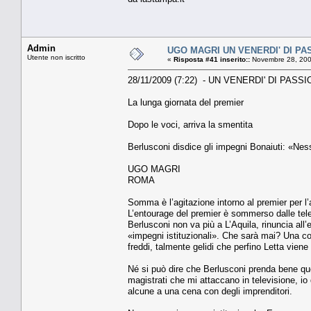
Admin
UGO MAGRI UN VENERDI' DI PA
Utente non iscritto
«
Risposta #41 inserito::
Novembre 28, 200
28/11/2009 (7:22) - UN VENERDI' DI PASS
La lunga giornata del premier
Dopo le voci, arriva la smentita
Berlusconi disdice gli impegni Bonaiuti: «Nes
UGO MAGRI
ROMA
Somma è l’agitazione intorno al premier per l’a
L’entourage del premier è sommerso dalle telef
Berlusconi non va più a L’Aquila, rinuncia al
«impegni istituzionali». Che sarà mai? Una co
freddi, talmente gelidi che perfino Letta vien
Né si può dire che Berlusconi prenda bene quel
magistrati che mi attaccano in televisione, io
alcune a una cena con degli imprenditori.