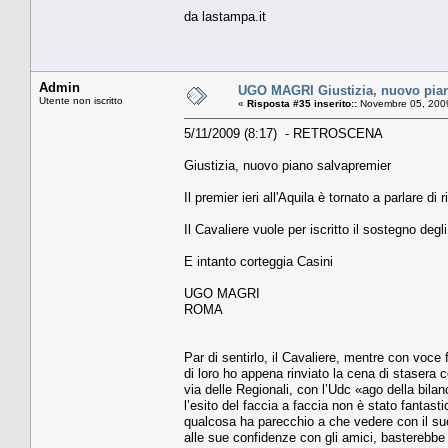
da lastampa.it
Admin
UGO MAGRI Giustizia, nuovo pia
Utente non iscritto
«
Risposta #35 inserito::
Novembre 05, 2009
5/11/2009 (8:17) - RETROSCENA
Giustizia, nuovo piano salvapremier
Il premier ieri all'Aquila è tornato a parlare di 
Il Cavaliere vuole per iscritto il sostegno degl
E intanto corteggia Casini
UGO MAGRI
ROMA
Par di sentirlo, il Cavaliere, mentre con voce
di loro ho appena rinviato la cena di stasera 
via delle Regionali, con l’Udc «ago della bilanc
l’esito del faccia a faccia non è stato fantasti
qualcosa ha parecchio a che vedere con il suo s
alle sue confidenze con gli amici, basterebbe 