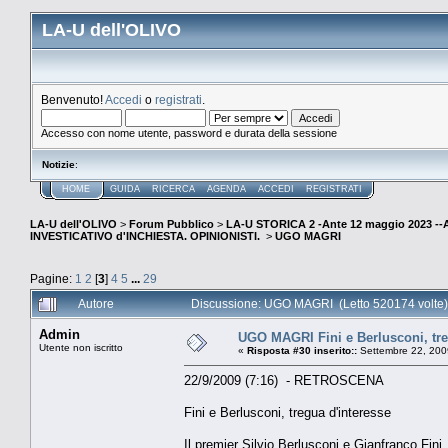
LA-U dell'OLIVO
Benvenuto!
Accedi
o
registrati
.
Accesso con nome utente, password e durata della sessione
Notizie
:
HOME
GUIDA
RICERCA
AGENDA
ACCEDI
REGISTRATI
LA-U dell'OLIVO
>
Forum Pubblico
>
LA-U STORICA 2 -Ante 12 maggio 2023 
INVESTICATIVO d'INCHIESTA. OPINIONISTI.
>
UGO MAGRI
Pagine:
1
2
[
3
]
4
5
...
29
Autore
Discussione: UGO MAGRI (Letto 520174 volte)
Admin
UGO MAGRI Fini e Berlusconi, tre
Utente non iscritto
«
Risposta #30 inserito::
Settembre 22, 200
22/9/2009 (7:16) - RETROSCENA
Fini e Berlusconi, tregua d'interesse
Il premier Silvio Berlusconi e Gianfranco Fini