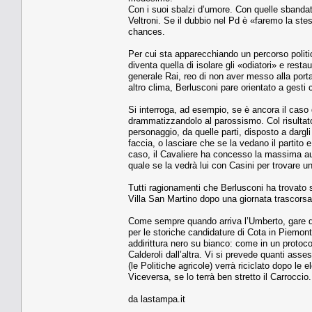
Con i suoi sbalzi d’umore. Con quelle sbandate
Veltroni. Se il dubbio nel Pd è «faremo la ste
chances.
Per cui sta apparecchiando un percorso politi
diventa quella di isolare gli «odiatori» e resta
generale Rai, reo di non aver messo alla porta 
altro clima, Berlusconi pare orientato a gesti 
Si interroga, ad esempio, se è ancora il caso
drammatizzandolo al parossismo. Col risultato 
personaggio, da quelle parti, disposto a dargli
faccia, o lasciare che se la vedano il partito 
caso, il Cavaliere ha concesso la massima auto
quale se la vedrà lui con Casini per trovare
Tutti ragionamenti che Berlusconi ha trovato s
Villa San Martino dopo una giornata trascorsa,
Come sempre quando arriva l’Umberto, gare di b
per le storiche candidature di Cota in Piemont
addirittura nero su bianco: come in un protocol
Calderoli dall’altra. Vi si prevede quanti asses
(le Politiche agricole) verrà riciclato dopo le
Viceversa, se lo terrà ben stretto il Carroccio
da lastampa.it