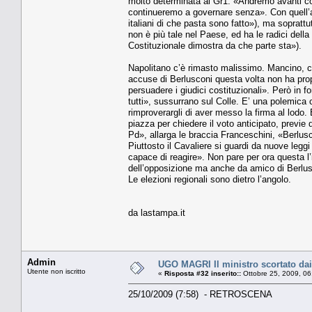
molto determinata al Gr1: «Andremo avanti con
continueremo a governare senza». Con quell’an
italiani di che pasta sono fatto»), ma sopratt
non è più tale nel Paese, ed ha le radici della
Costituzionale dimostra da che parte sta»).
Napolitano c’è rimasto malissimo. Mancino, che
accuse di Berlusconi questa volta non ha propr
persuadere i giudici costituzionali». Però in f
tutti», sussurrano sul Colle. E’ una polemica 
rimproverargli di aver messo la firma al lodo. E
piazza per chiedere il voto anticipato, previe 
Pd», allarga le braccia Franceschini, «Berlusco
Piuttosto il Cavaliere si guardi da nuove legg
capace di reagire». Non pare per ora questa l
dell’opposizione ma anche da amico di Berlusc
Le elezioni regionali sono dietro l’angolo.
da lastampa.it
Admin
UGO MAGRI Il ministro scortato dai
Utente non iscritto
«
Risposta #32 inserito::
Ottobre 25, 2009, 06
25/10/2009 (7:58) - RETROSCENA