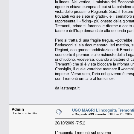
la linea». Nel vertice, il ministro dell’Econo
rigore in chiave europea di cui si fa paladino «
vista delle prossime Regionali. Sarà il Tesor
trovateli voi se siete in grado», è il semaforo
rappresenta il «fixing» più onesto della giornat
Tremonti, prima si faranno le riforme a costo 
tasse e dell’Irap demandate alla seconda parte
Però si tratta di una fragile tregua, «potrebbe
Berlusconi si sia documentato, ieri mattina, s
Regioni, con grande soddisfazione di Errani e de
sconcerto il premier: sulle richieste della Leg
si chiudono, viceversa, quando a battere di cas
Tremonti) che si è vista bloccare la riforma un
Consiglio, il quale vorrebbe marcare il «cambio
imprese. Verso sera, l'aria nel governo è irre
con Tremonti ormai è al lumicino».
da lastampa.it
Admin
UGO MAGRI L'incognita Tremonti
Utente non iscritto
«
Risposta #33 inserito::
Ottobre 26, 2009,
26/10/2009 (7:51)
L'incognita Tremonti sul governo