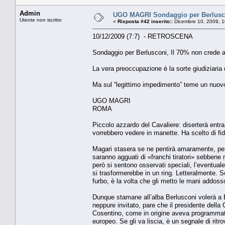
Admin
UGO MAGRI Sondaggio per Berlusco
Utente non iscritto
«
Risposta #42 inserito::
Dicembre 10, 2009, 1
10/12/2009 (7:7) - RETROSCENA
Sondaggio per Berlusconi, Il 70% non crede 
La vera preoccupazione è la sorte giudiziaria d
Ma sul “legittimo impedimento” teme un nuovo
UGO MAGRI
ROMA
Piccolo azzardo del Cavaliere: diserterà entra
vorrebbero vedere in manette. Ha scelto di fi
Magari stasera se ne pentirà amaramente, però
saranno agguati di «franchi tiratori» sebbene m
però si sentono osservati speciali, l’eventuale
si trasformerebbe in un ring. Letteralmente. S
furbo, è la volta che gli metto le mani addosso
Dunque stamane all’alba Berlusconi volerà a 
neppure invitato, pare che il presidente della
Cosentino, come in origine aveva programmato 
europeo. Se gli va liscia, è un segnale di ritro