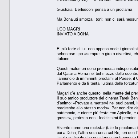
Giustizia, Berlusconi pensa a un proclama
Ma Bonaiuti smorza i toni: non ci sarà nessun
UGO MAGRI
INVIATO A DOHA
E’ più forte di lui: non appena vede i giornalis
scherzose tipo «sempre in giro a divertirvi, e
italiane.
Questi malumori sono premessa indispensabile
dal Qatar a Roma nel bel mezzo dello scontro 
l’annuncio di imminenti proclami al Paese, il C
Parlamento e da lì tenta l’ultima delle forzatur
Magari c’è anche questo, nella mente del prem
Il suo amico produttore del cinema Tarek Ben 
d’animo: «Provate a mettervi nei suoi panni, i
reagirebbe allo stesso modo». Per non dire della 
patrimonio, e niente più feste con Apicella, e
grasse», protesta con i fedelissimi il premier.
Riverito come una rockstar (tale lo proclama b
poi a Doha, l’altra sera cena col Re, ieri con
l’isola artificiale che qui stanno costruendo a 