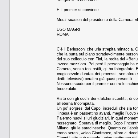
E il premier si convince
Moral suasion del presidente della Camera: 
UGO MAGRI
ROMA
C’è il Berlusconi che urla strepita minaccia. 
che la butta sul piano sgradevolmente personale
del suo colloquio con Fini, la recita del «Berl
invece mezz’ora. Poi però il personaggio ha c
Camera, senza toni ostili, gli ha fotografato.
«ragionevole durata» dei processi, semaforo ro
diritti televisivi) peraltro già quasi prescritti.
Nessuno scudo per il premier contro le inchies
Inesorabile.
Vista con gli occhi dei «falchi» sconfitti, di 
all’eterna Incompiuta.
Un po’ sorpresi dal Capo, increduli che sia t
l’intesa è un passettino avanti, meglio l’uov
Palermo nuovi siluri giudiziari, in quel momen
rassegnato. Sperava di meglio. Dopo l’incontro
Milano, giù le saracinesche. Quanto ce l’abbia
erano sereni, «ciao Gianfranco, allora ci rive
Gianni Letta può saperlo, unico testimone del 