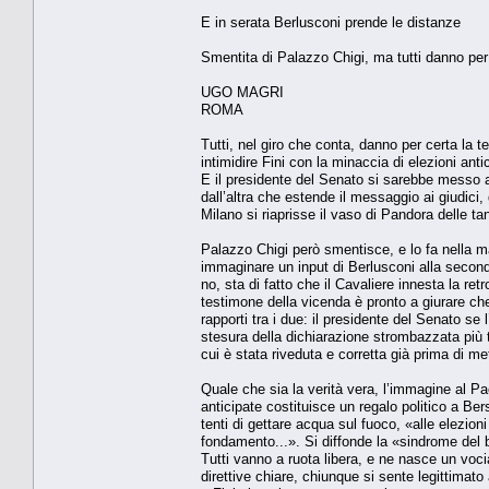
E in serata Berlusconi prende le distanze
Smentita di Palazzo Chigi, ma tutti danno per 
UGO MAGRI
ROMA
Tutti, nel giro che conta, danno per certa la
intimidire Fini con la minaccia di elezioni ant
E il presidente del Senato si sarebbe messo a
dall’altra che estende il messaggio ai giudici
Milano si riaprisse il vaso di Pandora delle ta
Palazzo Chigi però smentisce, e lo fa nella m
immaginare un input di Berlusconi alla seconda
no, sta di fatto che il Cavaliere innesta la re
testimone della vicenda è pronto a giurare che
rapporti tra i due: il presidente del Senato s
stesura della dichiarazione strombazzata più t
cui è stata riveduta e corretta già prima di met
Quale che sia la verità vera, l’immagine al Pae
anticipate costituisce un regalo politico a Ber
tenti di gettare acqua sul fuoco, «alle elezioni
fondamento...». Si diffonde la «sindrome del b
Tutti vanno a ruota libera, e ne nasce un voci
direttive chiare, chiunque si sente legittimato 