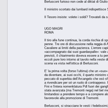
Berlusconi furioso non cede al diktat di Giulio
Il ministro scortato dai lumbard indispettisce S
Il Tesoro insiste: volete i soldi? Trovateli da s
UGO MAGRI
ROMA
Il tiro alla fune continua, la corda rischia di
penne. Tre ore di discussione nella reggia di A
Cavaliere ai limiti della pazienza. L’errore c
«accompagnato dai suoi guardaspalle»: vale a
previsti, il chiarimento doveva essere a tu per
eccoli pure loro intorno al tavolo nella veste d
scena va vista nell'ottica di Berlusconi.
E’ la prima volta (forse l’ultima) che un «suo
da diventare, ai suoi occhi, il quarto ministr
peccato di superbia dell’Arcangelo che osò sfid
a rivendicare per sé un ruolo di contrappeso. 
Fini e l'intera nomenklatura Pdl fuori dei gang
stata avanzata (ma Tremonti nega) nel bel mez
limitandosi a prendere tempo e a compiere alcu
favorevole alla promozione di Tremonti.
Berlusconi, si stracciano le vesti i fedeliss