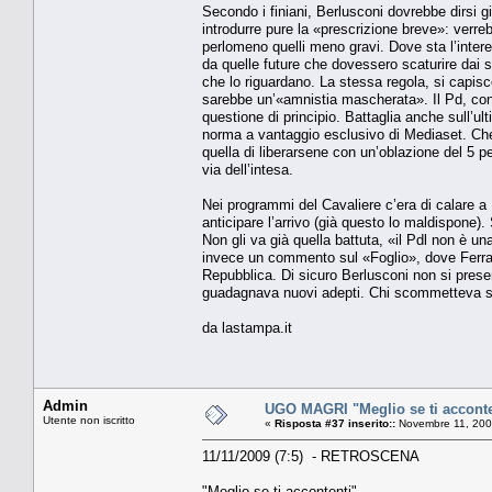
Secondo i finiani, Berlusconi dovrebbe dirsi g
introdurre pure la «prescrizione breve»: verreb
perlomeno quelli meno gravi. Dove sta l’inter
da quelle future che dovessero scaturire dai so
che lo riguardano. La stessa regola, si capisc
sarebbe un’«amnistia mascherata». Il Pd, conf
questione di principio. Battaglia anche sull’ult
norma a vantaggio esclusivo di Mediaset. Che 
quella di liberarsene con un’oblazione del 5 p
via dell’intesa.
Nei programmi del Cavaliere c’era di calare a
anticipare l’arrivo (già questo lo maldispone). 
Non gli va già quella battuta, «il Pdl non è u
invece un commento sul «Foglio», dove Ferrar
Repubblica. Di sicuro Berlusconi non si present
guadagnava nuovi adepti. Chi scommetteva sul
da lastampa.it
Admin
UGO MAGRI "Meglio se ti acconte
Utente non iscritto
«
Risposta #37 inserito::
Novembre 11, 200
11/11/2009 (7:5) - RETROSCENA
"Meglio se ti accontenti"