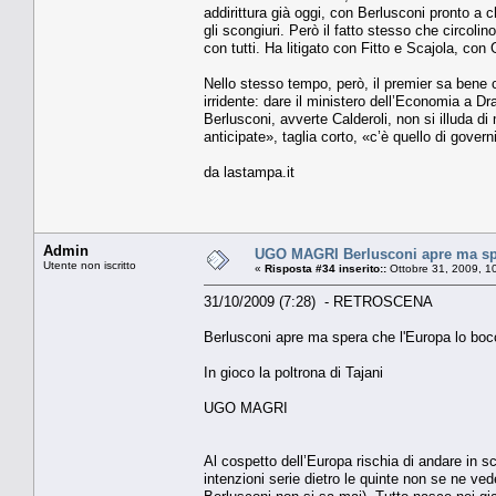
addirittura già oggi, con Berlusconi pronto a 
gli scongiuri. Però il fatto stesso che circoli
con tutti. Ha litigato con Fitto e Scajola, con
Nello stesso tempo, però, il premier sa bene 
irridente: dare il ministero dell’Economia a 
Berlusconi, avverte Calderoli, non si illuda di m
anticipate», taglia corto, «c’è quello di gover
da lastampa.it
Admin
UGO MAGRI Berlusconi apre ma spe
Utente non iscritto
«
Risposta #34 inserito::
Ottobre 31, 2009, 1
31/10/2009 (7:28) - RETROSCENA
Berlusconi apre ma spera che l'Europa lo boc
In gioco la poltrona di Tajani
UGO MAGRI
Al cospetto dell’Europa rischia di andare in s
intenzioni serie dietro le quinte non se ne ve