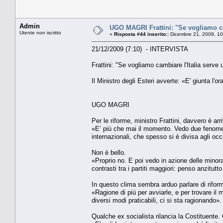
Admin
UGO MAGRI Frattini: "Se vogliamo ca
Utente non iscritto
«
Risposta #44 inserito::
Dicembre 21, 2009, 10
21/12/2009 (7:10) - INTERVISTA
Frattini: "Se vogliamo cambiare l'Italia serve
Il Ministro degli Esteri avverte: «E' giunta l'or
UGO MAGRI
Per le riforme, ministro Frattini, davvero è arri
«E’ più che mai il momento. Vedo due fenomen
internazionali, che spesso si è divisa agli oc
Non è bello.
«Proprio no. E poi vedo in azione delle minoran
contrasti tra i partiti maggiori: penso anzitutto
In questo clima sembra arduo parlare di riform
«Ragione di più per avviarle, e per trovare il 
diversi modi praticabili, ci si sta ragionando».
Qualche ex socialista rilancia la Costituente