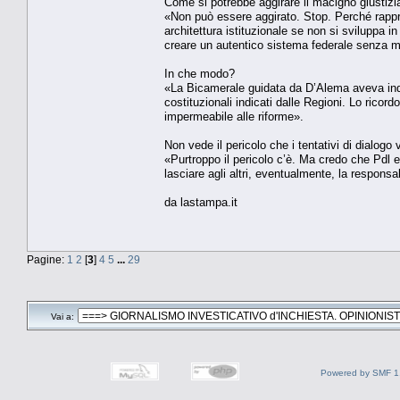
Come si potrebbe aggirare il macigno giustizi
«Non può essere aggirato. Stop. Perché rappres
architettura istituzionale se non si sviluppa in
creare un autentico sistema federale senza mo
In che modo?
«La Bicamerale guidata da D’Alema aveva indi
costituzionali indicati dalle Regioni. Lo rico
impermeabile alle riforme».
Non vede il pericolo che i tentativi di dialog
«Purtroppo il pericolo c’è. Ma credo che Pdl e
lasciare agli altri, eventualmente, la responsab
da lastampa.it
Pagine:
1
2
[
3
]
4
5
...
29
Vai a:
Powered by SMF 1