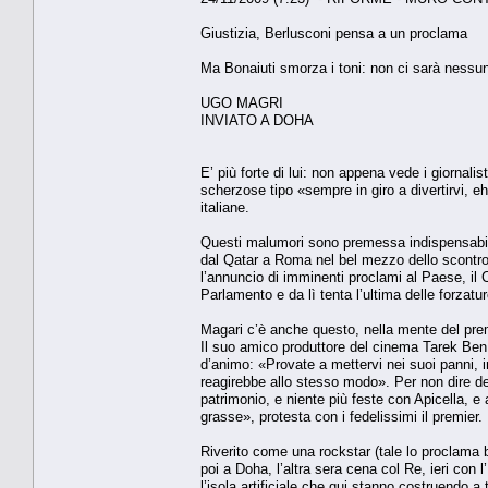
Giustizia, Berlusconi pensa a un proclama
Ma Bonaiuti smorza i toni: non ci sarà nessun
UGO MAGRI
INVIATO A DOHA
E’ più forte di lui: non appena vede i giornalis
scherzose tipo «sempre in giro a divertirvi, e
italiane.
Questi malumori sono premessa indispensabile
dal Qatar a Roma nel bel mezzo dello scontro 
l’annuncio di imminenti proclami al Paese, il C
Parlamento e da lì tenta l’ultima delle forzatur
Magari c’è anche questo, nella mente del prem
Il suo amico produttore del cinema Tarek Ben 
d’animo: «Provate a mettervi nei suoi panni, i
reagirebbe allo stesso modo». Per non dire della 
patrimonio, e niente più feste con Apicella, e
grasse», protesta con i fedelissimi il premier.
Riverito come una rockstar (tale lo proclama b
poi a Doha, l’altra sera cena col Re, ieri con
l’isola artificiale che qui stanno costruendo a 