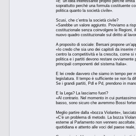
«E’ un’idea interessante proprio perché limita 
soprattutto perché una formula costituente co
politica quanto la società civile».
Scusi, che c’entra la società civile?
«Sarebbe un valore aggiunto. Proviamo a risp
costituzionale senza coinvolgere le Regioni, i
nuovo quadro costituzionale sul diritto al lavo
A proposito di sociale: Bersani propone un’ap
«Io credo che sia uno dei capitoli da inserire
centro la competitività e la crescita, come si r
politica e i partiti devono restare ovviamente
principali componenti del sistema Italia».
E lei crede davvero che siamo in tempo per m
legislatura. Il tempo è sufficiente se non fa d
Se i grandi partiti, Pdl e Pd, prendono in man
E la Lega? La lasciamo fuori?
«Al contrario. Nel momento in cui puntassimo a 
basso, sono sicuro che avremmo Bossi forteme
Meglio partire dalla «bozza Violante», lasciat
«C’è un problema di metodo. La bozza Violant
esterne al Parlamento non vennero ascoltate. 
quotidiana e attento alle voci del paese reale