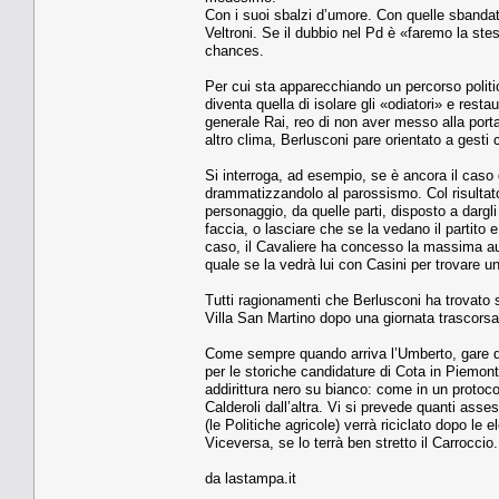
Con i suoi sbalzi d’umore. Con quelle sbandate
Veltroni. Se il dubbio nel Pd è «faremo la ste
chances.
Per cui sta apparecchiando un percorso politi
diventa quella di isolare gli «odiatori» e resta
generale Rai, reo di non aver messo alla porta 
altro clima, Berlusconi pare orientato a gesti 
Si interroga, ad esempio, se è ancora il caso
drammatizzandolo al parossismo. Col risultato 
personaggio, da quelle parti, disposto a dargli
faccia, o lasciare che se la vedano il partito 
caso, il Cavaliere ha concesso la massima auto
quale se la vedrà lui con Casini per trovare
Tutti ragionamenti che Berlusconi ha trovato s
Villa San Martino dopo una giornata trascorsa,
Come sempre quando arriva l’Umberto, gare di b
per le storiche candidature di Cota in Piemont
addirittura nero su bianco: come in un protocol
Calderoli dall’altra. Vi si prevede quanti asses
(le Politiche agricole) verrà riciclato dopo le
Viceversa, se lo terrà ben stretto il Carroccio
da lastampa.it