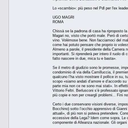
Lo «scambio»: più peso nel Pdl per l'ex leader
UGO MAGRI
ROMA
Chissà se la padrona di casa ha riproposto la 
Magari no, visto che portò male. Però di certo 
vino. Volèmose bene. Non facciamoci del male.
come hai potuto pensare che proprio io voless
Almeno a parole, il presidente della Camera n
importanti. Si riprenderà per intero il ruolo di
fatto nascere in due, mica tu e basta».
Se il metro di giudizio sono le promesse, impo
condominio di via della Camilluccia, il premie
qualcuno l’ha visto mostrare il pollice in su, t
scopo «siamo andati d’amore e d’accordo su tut
parte mia non ce ne sono mai stati». In effet
Vittorio Feltri. Berlusconi s’è professato igna
più copie e non per creargli problemi... Fini no
Certo i due conservano visioni diverse, impossi
Bocchino) sotto l’occhio apprensivo di Gianni 
attuali», di più non si poteva pretendere. Con
eccessive della Lega? Idem come sopra. Le ce
componente di Alleanza nazionale. Gli organi de