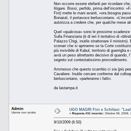
Non occorre essere elefanti per ricordare che, 
litigare. Bossi, perfido, prima dell’incontro:
Fini) mette le mani avanti, «ora bisogna passar
Bonaiuti, il portavoce berlusconiano. «L’inco
autorizza a credere che, per qualche mese alm
Quel «qualcosa» sono le prossime scadenze par
Sulla Finanziaria (è di ieri il tentativo di «bli
Palazzo Chigi, inutile strattonare il ministro).
scenari che si apriranno se la Corte costituzio
più invivibile di Kabul, territorio di guerrigli
avrà un peso altrettanto decisivo di quando, l
segreto sul contestatissimo provvedimento.
Ammesso che questo scambio ci sia (più peso a
Cavaliere. Inutile cercare conferme dal coll
berlusconiano, «parleranno i fatti».
da lastampa.it
Admin
UGO MAGRI Fini e Schifani: "Lealtà
Utente non iscritto
«
Risposta #31 inserito::
Ottobre 09, 2009, 
9/10/2009 (6:50)