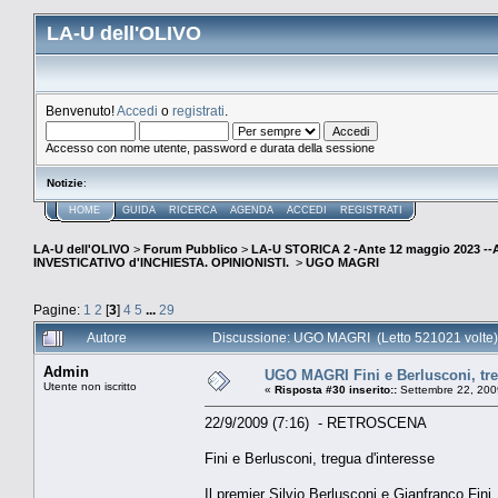
LA-U dell'OLIVO
Benvenuto!
Accedi
o
registrati
.
Accesso con nome utente, password e durata della sessione
Notizie
:
HOME
GUIDA
RICERCA
AGENDA
ACCEDI
REGISTRATI
LA-U dell'OLIVO
>
Forum Pubblico
>
LA-U STORICA 2 -Ante 12 maggio 2023 
INVESTICATIVO d'INCHIESTA. OPINIONISTI.
>
UGO MAGRI
Pagine:
1
2
[
3
]
4
5
...
29
Autore
Discussione: UGO MAGRI (Letto 521021 volte)
Admin
UGO MAGRI Fini e Berlusconi, tre
Utente non iscritto
«
Risposta #30 inserito::
Settembre 22, 200
22/9/2009 (7:16) - RETROSCENA
Fini e Berlusconi, tregua d'interesse
Il premier Silvio Berlusconi e Gianfranco Fini