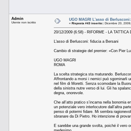
Admin
UGO MAGRI L'asso di Berlusconi: 
Utente non iscritto
«
Risposta #43 inserito::
Dicembre 20, 2009,
20/12/2009 (6:58) - RIFORME - LA TATTICA
L'asso di Berlusconi: fiducia a Bersani
Cambio di strategie del premier: «Con Pier Lui
UGO MAGRI
ROMA
La scelta strategica sta maturando. Berluscon
Affrontando a morsi i nemici può sgominarli u
nel film di Moretti. Senza scomodare la Buona
della sinistra nutre verso di lui. Gli ha spala
degna, onorevole.
Che all’atto pratico s’incarna nella bonomia em
un potenziale vero interlocutore dall’altra pa
penso di potermi fidare. Mi sembra ragionevole,
sbranare da Di Pietro. Ho intenzione di provarc
E sarebbe una grande svolta, poiché il vero os
medesimo.