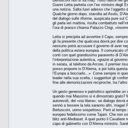
Berlusconi non si sa mai). Tutto nasce nei g
Gianni Letta parlotta con l’ex ministro degli Es
una notizia. Salta fuori adesso che l’oggetto d
Qualche giorno dopo, stavolta ad Asolo, D’Ale
del dialogo sulle riforme, auspicata pure sul C
gli parla ieri mattina, risulta combattuto nell’
l’ora di pranzo chiama Palazzo Chigi, «insomm
Letta si precipita ad avvertire il Capo, sempre
gli fa presente che qualcosa dovrà pur dire c
nessuno potrà accusare il governo di aver nega
della politica estera europea. Il comunicato c
conti con quel grandissimo paravento di D’Ale
l’interpretazione autentica, «grazie al gover
in serata, al telefono da Arcore, il premier ri
posso proporre io D’Alema, e poi tutta questa d
l’Europa a bocciarlo...». Come sempre in ques
leader nella sua scelta, i suggeritori gli confo
fine alle demonizzazioni reciproche, tra l’altr
Un gesto generoso e patriottico aprirebbe un c
quando mai Massimo si è dimostrato grato? Mai 
autorevoli, del «via libera»: se dialogo dovr
sennò a tessere la tela saranno altri, magari F
Berlusconi, uomo sospettoso. Però al tempo 
europeo fedelissimo come Tajani. Che non solo 
blitz anti-Mediaset. A quel punto il Cavaliere
capo di gabinetto con D’Alema ministro. Sare