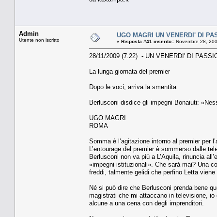
Admin
UGO MAGRI UN VENERDI' DI PA
Utente non iscritto
«
Risposta #41 inserito::
Novembre 28, 200
28/11/2009 (7:22) - UN VENERDI' DI PASS
La lunga giornata del premier
Dopo le voci, arriva la smentita
Berlusconi disdice gli impegni Bonaiuti: «Nes
UGO MAGRI
ROMA
Somma è l’agitazione intorno al premier per l’a
L’entourage del premier è sommerso dalle telef
Berlusconi non va più a L’Aquila, rinuncia al
«impegni istituzionali». Che sarà mai? Una co
freddi, talmente gelidi che perfino Letta vien
Né si può dire che Berlusconi prenda bene quel
magistrati che mi attaccano in televisione, io
alcune a una cena con degli imprenditori.