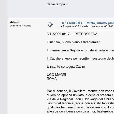
da lastampa.it
Admin
UGO MAGRI Giustizia, nuovo pia
Utente non iscritto
«
Risposta #35 inserito::
Novembre 05, 2009
5/11/2009 (8:17) - RETROSCENA
Giustizia, nuovo piano salvapremier
Il premier ieri all'Aquila è tornato a parlare di 
Il Cavaliere vuole per iscritto il sostegno degl
E intanto corteggia Casini
UGO MAGRI
ROMA
Par di sentirlo, il Cavaliere, mentre con voce
di loro ho appena rinviato la cena di stasera 
via delle Regionali, con l’Udc «ago della bilanc
l’esito del faccia a faccia non è stato fantasti
qualcosa ha parecchio a che vedere con il suo s
alle sue confidenze con gli amici, basterebbe 