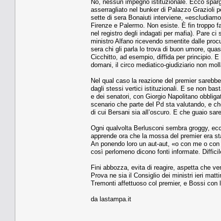
No, nessun impegno istituzionale. Ecco sparge
asserragliato nel bunker di Palazzo Grazioli p
sette di sera Bonaiuti interviene, «escludiamo 
Firenze e Palermo. Non esiste. È fin troppo fa
nel registro degli indagati per mafia). Pare ci
ministro Alfano ricevendo smentite dalle procu
sera chi gli parla lo trova di buon umore, quasi
Cicchitto, ad esempio, diffida per principio.
domani, il circo mediatico-giudiziario non moll
Nel qual caso la reazione del premier sarebbe 
dagli stessi vertici istituzionali. E se non b
e dei senatori, con Giorgio Napolitano obblig
scenario che parte del Pd sta valutando, e ch
di cui Bersani sia all’oscuro. E che guaio sar
Ogni qualvolta Berlusconi sembra groggy, eccol
apprende ora che la mossa del premier era stat
An ponendo loro un aut-aut, «o con me o con G
così perlomeno dicono fonti informate. Diffic
Fini abbozza, evita di reagire, aspetta che ve
Prova ne sia il Consiglio dei ministri ieri mat
Tremonti affettuoso col premier, e Bossi con l
da lastampa.it