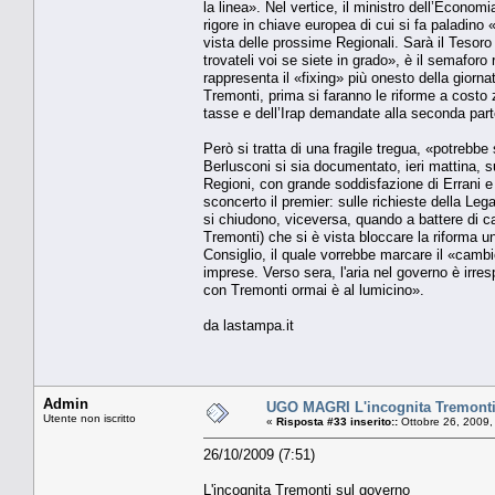
la linea». Nel vertice, il ministro dell’Econo
rigore in chiave europea di cui si fa paladino «
vista delle prossime Regionali. Sarà il Tesor
trovateli voi se siete in grado», è il semaforo
rappresenta il «fixing» più onesto della giornat
Tremonti, prima si faranno le riforme a costo 
tasse e dell’Irap demandate alla seconda parte
Però si tratta di una fragile tregua, «potrebbe
Berlusconi si sia documentato, ieri mattina, s
Regioni, con grande soddisfazione di Errani e de
sconcerto il premier: sulle richieste della Leg
si chiudono, viceversa, quando a battere di cas
Tremonti) che si è vista bloccare la riforma un
Consiglio, il quale vorrebbe marcare il «cambio
imprese. Verso sera, l'aria nel governo è irre
con Tremonti ormai è al lumicino».
da lastampa.it
Admin
UGO MAGRI L'incognita Tremonti
Utente non iscritto
«
Risposta #33 inserito::
Ottobre 26, 2009,
26/10/2009 (7:51)
L'incognita Tremonti sul governo