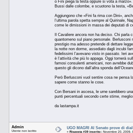
o Fini piega la testa oppure si vota a marzo».
Bussi dalle colombe, e scuotono la testa, «Ber
Aggiungono che «Fini fa rima con Dini», anche
l’ultima parola spetta sempre al Quirinale, Na
come le dimissioni in massa dei deputati di 
Il Cavaliere ancora non ha deciso. Chi parla con
quantomeno sul piano personale. Berlusconi non
prestigio ma adesso pretende di dettare legge 
la notte non dorme, assediato dagli incubi famili
fedelissimi l’avevano visto in passato. Ieri ave
è l’attività che più lo appaga. Oggi tornerà sul
famosi consulenti americani, non avrebbe dubbi
questo gli dicono dall’altra sponda dell’Ocean
Però Berlusconi vuol sentire cosa ne pensa la 
sapere come stanno le cose.
Con Bersani in ascesa, le urne sarebbero una ro
punti percentuali secondo certe stime, meglio a
da lastampa.it
Admin
UGO MAGRI Al Senato prove di dialog
Utente non iscritto
«
Risposta #39 inserito::
Novembre 20, 2009, 