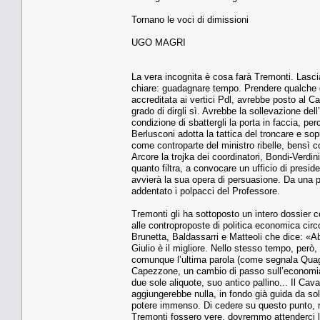
Tornano le voci di dimissioni
UGO MAGRI
La vera incognita è cosa farà Tremonti. Lasci
chiare: guadagnare tempo. Prendere qualche g
accreditata ai vertici Pdl, avrebbe posto al 
grado di dirgli sì. Avrebbe la sollevazione del
condizione di sbattergli la porta in faccia, p
Berlusconi adotta la tattica del troncare e sop
come controparte del ministro ribelle, bensì co
Arcore la trojka dei coordinatori, Bondi-Verd
quanto filtra, a convocare un ufficio di presid
avvierà la sua opera di persuasione. Da una pa
addentato i polpacci del Professore.
Tremonti gli ha sottoposto un intero dossier co
alle controproposte di politica economica circ
Brunetta, Baldassarri e Matteoli che dice: «Ab
Giulio è il migliore. Nello stesso tempo, però, 
comunque l’ultima parola (come segnala Quagli
Capezzone, un cambio di passo sull’economia. T
due sole aliquote, suo antico pallino... Il Cav
aggiungerebbe nulla, in fondo già guida da sol
potere immenso. Di cedere su questo punto, no
Tremonti fossero vere, dovremmo attenderci le