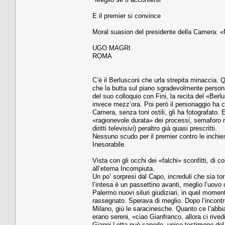
E il premier si convince
Moral suasion del presidente della Camera: 
UGO MAGRI
ROMA
C’è il Berlusconi che urla strepita minaccia. 
che la butta sul piano sgradevolmente personale
del suo colloquio con Fini, la recita del «Berl
invece mezz’ora. Poi però il personaggio ha c
Camera, senza toni ostili, gli ha fotografato.
«ragionevole durata» dei processi, semaforo ro
diritti televisivi) peraltro già quasi prescritti.
Nessuno scudo per il premier contro le inchies
Inesorabile.
Vista con gli occhi dei «falchi» sconfitti, di 
all’eterna Incompiuta.
Un po’ sorpresi dal Capo, increduli che sia t
l’intesa è un passettino avanti, meglio l’uov
Palermo nuovi siluri giudiziari, in quel momen
rassegnato. Sperava di meglio. Dopo l’incontro
Milano, giù le saracinesche. Quanto ce l’abbia
erano sereni, «ciao Gianfranco, allora ci rive
Gianni Letta può saperlo, unico testimone del 