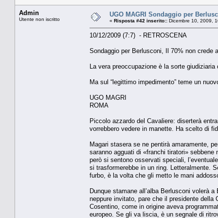
Admin
UGO MAGRI Sondaggio per Berlusco
Utente non iscritto
«
Risposta #42 inserito::
Dicembre 10, 2009, 1
10/12/2009 (7:7) - RETROSCENA
Sondaggio per Berlusconi, Il 70% non crede 
La vera preoccupazione è la sorte giudiziaria d
Ma sul “legittimo impedimento” teme un nuovo
UGO MAGRI
ROMA
Piccolo azzardo del Cavaliere: diserterà entra
vorrebbero vedere in manette. Ha scelto di fi
Magari stasera se ne pentirà amaramente, però
saranno agguati di «franchi tiratori» sebbene m
però si sentono osservati speciali, l’eventuale
si trasformerebbe in un ring. Letteralmente. S
furbo, è la volta che gli metto le mani addosso
Dunque stamane all’alba Berlusconi volerà a 
neppure invitato, pare che il presidente della
Cosentino, come in origine aveva programmato 
europeo. Se gli va liscia, è un segnale di ritro