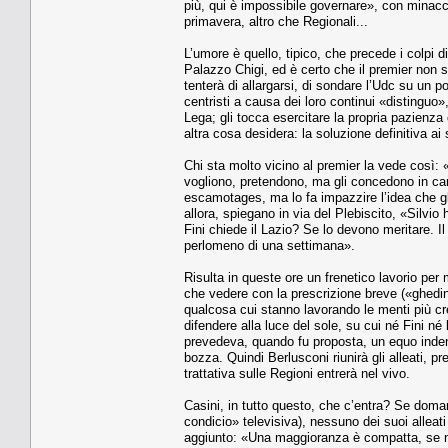
più, qui è impossibile governare», con minacci
primavera, altro che Regionali...
L’umore è quello, tipico, che precede i colpi d
Palazzo Chigi, ed è certo che il premier non s
tenterà di allargarsi, di sondare l’Udc su un po
centristi a causa dei loro continui «distinguo
Lega; gli tocca esercitare la propria pazienza c
altra cosa desidera: la soluzione definitiva ai
Chi sta molto vicino al premier la vede così: 
vogliono, pretendono, ma gli concedono in camb
escamotages, ma lo fa impazzire l’idea che gli 
allora, spiegano in via del Plebiscito, «Silvio
Fini chiede il Lazio? Se lo devono meritare. Il
perlomeno di una settimana».
Risulta in queste ore un frenetico lavorio per
che vedere con la prescrizione breve («ghedina
qualcosa cui stanno lavorando le menti più cre
difendere alla luce del sole, su cui né Fini n
prevedeva, quando fu proposta, un equo indenni
bozza. Quindi Berlusconi riunirà gli alleati, p
trattativa sulle Regioni entrerà nel vivo.
Casini, in tutto questo, che c’entra? Se doma
condicio» televisiva), nessuno dei suoi alleati
aggiunto: «Una maggioranza è compatta, se no