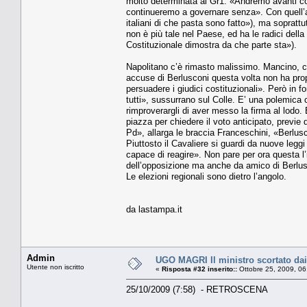
molto determinata al Gr1: «Andremo avanti con
continueremo a governare senza». Con quell’an
italiani di che pasta sono fatto»), ma sopratt
non è più tale nel Paese, ed ha le radici della
Costituzionale dimostra da che parte sta»).
Napolitano c’è rimasto malissimo. Mancino, che
accuse di Berlusconi questa volta non ha propr
persuadere i giudici costituzionali». Però in f
tutti», sussurrano sul Colle. E’ una polemica 
rimproverargli di aver messo la firma al lodo. E
piazza per chiedere il voto anticipato, previe 
Pd», allarga le braccia Franceschini, «Berlusco
Piuttosto il Cavaliere si guardi da nuove legg
capace di reagire». Non pare per ora questa l
dell’opposizione ma anche da amico di Berlusc
Le elezioni regionali sono dietro l’angolo.
da lastampa.it
Admin
UGO MAGRI Il ministro scortato dai
Utente non iscritto
«
Risposta #32 inserito::
Ottobre 25, 2009, 06
25/10/2009 (7:58) - RETROSCENA