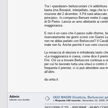
Tra i «pasdaran» berlusconiani c’è addirittura
basta (ma Bonaiuti, interpellato, nega che la m
mozione del 2 dicembre. Il Pd sarà attaccato 
principio». In compenso Bersani mette il cappe
di Di Pietro. Lancia un amo allettante ai cent
maggioranza.
E non è un caso che il passo sulle riforme, b
riservatamente nei giorni scorsi con Gianni Le
non ne abbia parlato con Berlusconi? Il Cavali
male non fa. Anche perché il suo vero crucci
La minaccia di elezioni è rinfoderata tanto che
«La maggioranza è coesa, come dice il premie
Fini. Chi va a trovare Berlusconi continua a ra
per cui ho lavorato tutta una vita») e contro 
frequenta il premier, ci si può attendere una
all’altro.
da unita.it
Admin
UGO MAGRI Giustizia, Berlusconi pen
Utente non iscritto
«
Risposta #40 inserito::
Novembre 24, 2009, 0
24/11/2009 (7:23) - RIFORME - MURO C