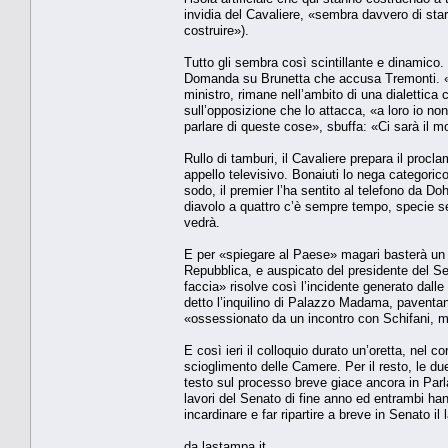
invidia del Cavaliere, «sembra davvero di stare
costruire»).
Tutto gli sembra così scintillante e dinamico. 
Domanda su Brunetta che accusa Tremonti. «No
ministro, rimane nell’ambito di una dialettic
sull’opposizione che lo attacca, «a loro io non
parlare di queste cose», sbuffa: «Ci sarà il m
Rullo di tamburi, il Cavaliere prepara il proc
appello televisivo. Bonaiuti lo nega categoric
sodo, il premier l’ha sentito al telefono da Do
diavolo a quattro c’è sempre tempo, specie s
vedrà.
E per «spiegare al Paese» magari basterà un 
Repubblica, e auspicato del presidente del Sena
faccia» risolve così l’incidente generato dal
detto l’inquilino di Palazzo Madama, paventand
«ossessionato da un incontro con Schifani, 
E così ieri il colloquio durato un’oretta, nel 
scioglimento delle Camere. Per il resto, le due
testo sul processo breve giace ancora in Parl
lavori del Senato di fine anno ed entrambi ha
incardinare e far ripartire a breve in Senato i
da lastampa.it