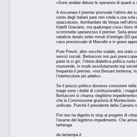
«Sono andate deluse le speranze di quanti a si
A rincuorare il premier provvede l’ultimo dei 
cento degli italiani pare non creda a una sola
spazzatura», bombardato da Vespa nell’ultima
fratelli Graviano, ma qualunque cosa i boss d
scommette speranzoso il premier. Seria preocc
natalizie durato sette minuti d’orologio (53 qu
caso processuale di Marcello e in grave app
Pure Previti, altro vecchio sodale, era stato c
servizi sociali. Berlusconi non può preoccupa
parte la si giri, l’intera dialettica politica ru
muovendo, in modo assolutamente top secret. 
frequenta il premier, «ma Bersani tentenna, 
l’interlocutore più adatto».
Se il prezzo politico dovesse consistere nell
troppi sono i dubbi di costituzionalità, i magis
Berlusconi si chiama «legittimo impedimento», 
che la Commissione giustizia di Montecitorio h
unificato. Purché il presidente della Camera n
Fini non ha digerito lo stop al progetto di cit
l’esame del legittimo impedimento. Che arrive
tartaruga.
da lastampa.it