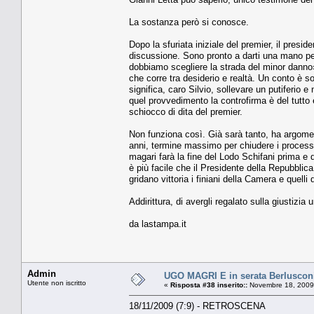
La sostanza però si conosce.
Dopo la sfuriata iniziale del premier, il presid
discussione. Sono pronto a darti una mano perc
dobbiamo scegliere la strada del minor danno»
che corre tra desiderio e realtà. Un conto è so
significa, caro Silvio, sollevare un putiferio
quel provvedimento la controfirma è del tutto
schiocco di dita del premier.
Non funziona così. Già sarà tanto, ha argomen
anni, termine massimo per chiudere i processi.
magari farà la fine del Lodo Schifani prima e 
è più facile che il Presidente della Repubblica
gridano vittoria i finiani della Camera e quel
Addirittura, di avergli regalato sulla giustizi
da lastampa.it
Admin
UGO MAGRI E in serata Berlusconi
Utente non iscritto
«
Risposta #38 inserito::
Novembre 18, 2009
18/11/2009 (7:9) - RETROSCENA