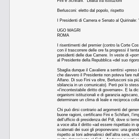
Fini e Schifani: "Lealtà tra istituzioni"
Berlusconi: eletto dal popolo, rispetto
I Presidenti di Camera e Senato al Quirinale: "
UGO MAGRI
ROMA
I risentimenti del premier (contro la Corte Cos
con il trascorrere delle ore fa progressi il te
presidenti delle due Camere. In veste di «pomp
al Presidente della Repubblica «del suo rigoro
Sbaglia dunque il Cavaliere a sentirsi «preso
che davvero il Presidente non poteva fare nulla
Alfano. Di suo Fini va oltre, Berlusconi sia pi
sbilancia in un comunicato). Però poi lo stess
«l’incontestabile diritto di governare». E la di
organismi istituzionali e di garanzia agiscano,
determinare un clima di leale e reciproca coll
Chi può dirsi contrario ad argomenti del gen
buone ragioni, certificano Fini e Schifani, l’i
dell’ufficio di presidenza del Pdl, dove si tem
a voce alta il diritto «ad essere rispettato in
scatenati dei suoi gli proponevano: una grand
rispetto ai toni adrenalinici dell’altra sera, sf