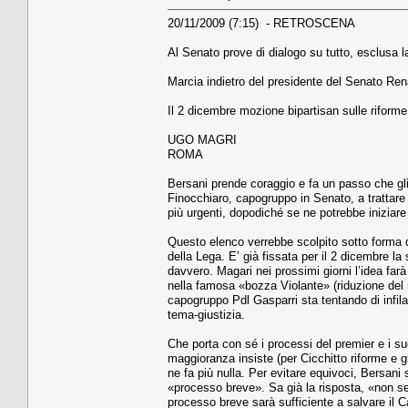
20/11/2009 (7:15) - RETROSCENA
Al Senato prove di dialogo su tutto, esclusa la
Marcia indietro del presidente del Senato Ren
Il 2 dicembre mozione bipartisan sulle riforme
UGO MAGRI
ROMA
Bersani prende coraggio e fa un passo che gli
Finocchiaro, capogruppo in Senato, a trattare co
più urgenti, dopodiché se ne potrebbe iniziar
Questo elenco verrebbe scolpito sotto forma d
della Lega. E’ già fissata per il 2 dicembre la
davvero. Magari nei prossimi giorni l’idea fa
nella famosa «bozza Violante» (riduzione del 
capogruppo Pdl Gasparri sta tentando di infilar
tema-giustizia.
Che porta con sé i processi del premier e i su
maggioranza insiste (per Cicchitto riforme e g
ne fa più nulla. Per evitare equivoci, Bersani
«processo breve». Sa già la risposta, «non s
processo breve sarà sufficiente a salvare il Ca