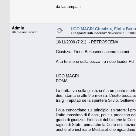
da lastampa.it
Admin
UGO MAGRI Giustizia, Fini e Berlu
Utente non iscritto
«
Risposta #36 inserito::
Novembre 10, 2009,
10/11/2009 (7:21) - RETROSCENA
Giustizia, Fini e Berlusconi ancora lontani
Alta tensione sulla bozza tra i due leader Pdl
UGO MAGRI
ROMA
La trattativa sulla giustizia è a un punto morto
due, stamane alle 9 e mezza. L’esito tocca per
tra gli imputati se la spunterà Silvio. Sollievo
I due concordano sul principio ispiratore: i p
limite massimo di 6 anni, poi sul processo cal
grado di giudizio. Fini ha il dubbio che la Co
ragion di Stato: prima che la Corte costituzio
anche alle inchieste Mediaset che riguardano 