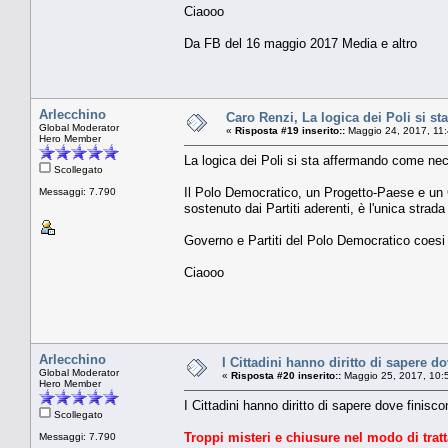
Ciaooo
Da FB del 16 maggio 2017 Media e altro
Arlecchino
Caro Renzi, La logica dei Poli si s
Global Moderator
«
Risposta #19 inserito::
Maggio 24, 2017, 11
Hero Member
La logica dei Poli si sta affermando come ne
Scollegato
Il Polo Democratico, un Progetto-Paese e un 
Messaggi: 7.790
sostenuto dai Partiti aderenti, è l'unica strada
Governo e Partiti del Polo Democratico coesi 
Ciaooo
Arlecchino
I Cittadini hanno diritto di sapere do
Global Moderator
«
Risposta #20 inserito::
Maggio 25, 2017, 10:
Hero Member
I Cittadini hanno diritto di sapere dove finisc
Scollegato
Troppi misteri e chiusure nel modo di tratt
Messaggi: 7.790