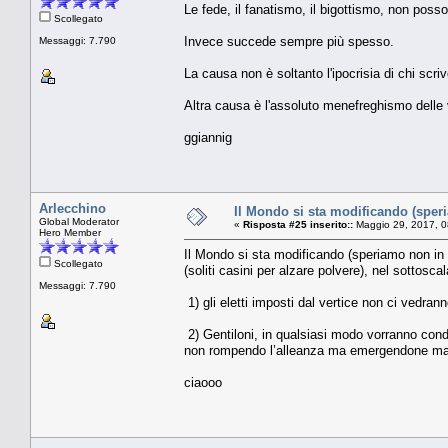
Le fede, il fanatismo, il bigottismo, non possono
Scollegato
Invece succede sempre più spesso.
Messaggi: 7.790
La causa non è soltanto l'ipocrisia di chi scri
Altra causa è l'assoluto menefreghismo delle va
ggiannig
Arlecchino
Il Mondo si sta modificando (sper
Global Moderator
«
Risposta #25 inserito::
Maggio 29, 2017, 0
Hero Member
Il Mondo si sta modificando (speriamo non in p
Scollegato
(soliti casini per alzare polvere), nel sottosc
Messaggi: 7.790
1) gli eletti imposti dal vertice non ci vedran
2) Gentiloni, in qualsiasi modo vorranno condi
non rompendo l’alleanza ma emergendone mat
ciaooo