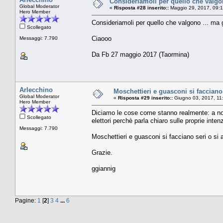
Consideriamoli per quello che valgon
Global Moderator
«
Risposta #28 inserito::
Maggio 29, 2017, 09:
Hero Member
Consideriamoli per quello che valgono ... ma 
Scollegato
Ciaooo
Messaggi: 7.790
Da Fb 27 maggio 2017 (Taormina)
Arlecchino
Moschettieri e guasconi si facciano
Global Moderator
«
Risposta #29 inserito::
Giugno 03, 2017, 11
Hero Member
Diciamo le cose come stanno realmente: a noi
Scollegato
elettori perchè parla chiaro sulle proprie inten
Messaggi: 7.790
Moschettieri e guasconi si facciano seri o si
Grazie.
ggiannig
Pagine:
1
[
2
]
3
4
...
6