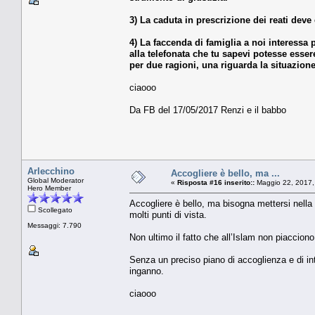
3) La caduta in prescrizione dei reati deve 
4) La faccenda di famiglia a noi interessa
alla telefonata che tu sapevi potesse esser
per due ragioni, una riguarda la situazione 
ciaooo
Da FB del 17/05/2017 Renzi e il babbo
Arlecchino
Accogliere è bello, ma ...
Global Moderator
«
Risposta #16 inserito::
Maggio 22, 2017,
Hero Member
Accogliere è bello, ma bisogna mettersi nella c
Scollegato
molti punti di vista.
Messaggi: 7.790
Non ultimo il fatto che all’Islam non piacciono i
Senza un preciso piano di accoglienza e di int
inganno.
ciaooo