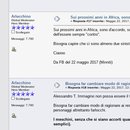
Arlecchino
Sui prossimi anni in Africa, son
Global Moderator
«
Risposta #17 inserito::
Maggio 22, 2017,
Hero Member
Sui prossimi anni in Africa, sono d'accordo, s
Scollegato
dell'essere sempre "contro".
Messaggi: 7.790
Bisogna capire che ci sono almeno due sinistra 
Ciaooo
Da FB del 22 maggio 2017 (Minniti)
Arlecchino
Bisogna far cambiare modo di ragion
Global Moderator
«
Risposta #18 inserito::
Maggio 22, 2017, 12:
Hero Member
Alessandro T. Immagino non possa essere il t
Scollegato
Bisogna far cambiare modo di ragionare ai res
Messaggi: 7.790
personaggi altrettanto farlocchi.
I meschini, senza che si siano accorti quan
semplici).