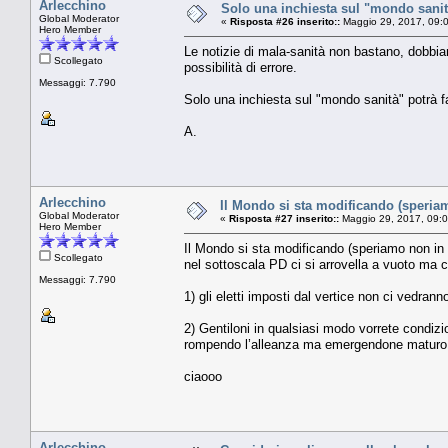
Arlecchino
Solo una inchiesta sul "mondo sanità
Global Moderator
«
Risposta #26 inserito::
Maggio 29, 2017, 09:
Hero Member
Le notizie di mala-sanità non bastano, dobbiam
Scollegato
possibilità di errore.
Messaggi: 7.790
Solo una inchiesta sul "mondo sanità" potrà fa
A.
Arlecchino
Il Mondo si sta modificando (speriam
Global Moderator
«
Risposta #27 inserito::
Maggio 29, 2017, 09:
Hero Member
Il Mondo si sta modificando (speriamo non in p
Scollegato
nel sottoscala PD ci si arrovella a vuoto ma 
Messaggi: 7.790
1) gli eletti imposti dal vertice non ci vedran
2) Gentiloni in qualsiasi modo vorrete condizi
rompendo l’alleanza ma emergendone maturo 
ciaooo
Arlecchino