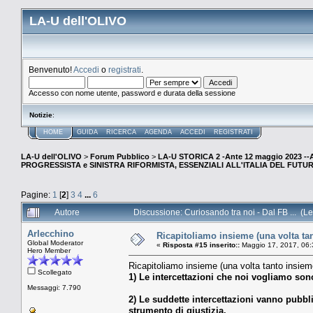
LA-U dell'OLIVO
Benvenuto!
Accedi
o
registrati
.
Accesso con nome utente, password e durata della sessione
Notizie
:
HOME
GUIDA
RICERCA
AGENDA
ACCEDI
REGISTRATI
LA-U dell'OLIVO
>
Forum Pubblico
>
LA-U STORICA 2 -Ante 12 maggio 2023 
PROGRESSISTA e SINISTRA RIFORMISTA, ESSENZIALI ALL'ITALIA DEL FUTU
Pagine:
1
[
2
]
3
4
...
6
Autore
Discussione: Curiosando tra noi - Dal FB ... (Le
Arlecchino
Ricapitoliamo insieme (una volta tant
Global Moderator
«
Risposta #15 inserito::
Maggio 17, 2017, 06:
Hero Member
Ricapitoliamo insieme (una volta tanto insieme
Scollegato
1) Le intercettazioni che noi vogliamo son
Messaggi: 7.790
2) Le suddette intercettazioni vanno pubbl
strumento di giustizia.