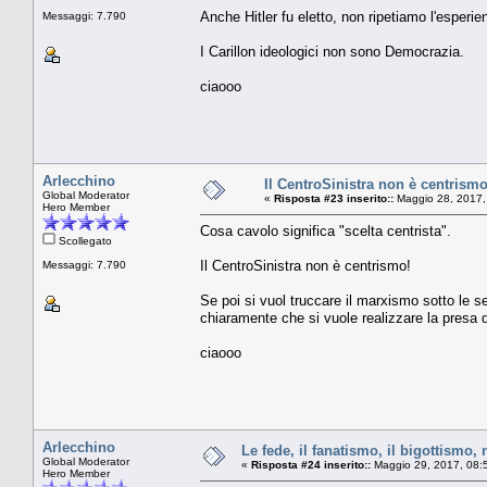
Anche Hitler fu eletto, non ripetiamo l'esperie
Messaggi: 7.790
I Carillon ideologici non sono Democrazia.
ciaooo
Arlecchino
Il CentroSinistra non è centrismo
Global Moderator
«
Risposta #23 inserito::
Maggio 28, 2017,
Hero Member
Cosa cavolo significa "scelta centrista".
Scollegato
Il CentroSinistra non è centrismo!
Messaggi: 7.790
Se poi si vuol truccare il marxismo sotto le se
chiaramente che si vuole realizzare la presa
ciaooo
Arlecchino
Le fede, il fanatismo, il bigottismo, 
Global Moderator
«
Risposta #24 inserito::
Maggio 29, 2017, 08:
Hero Member