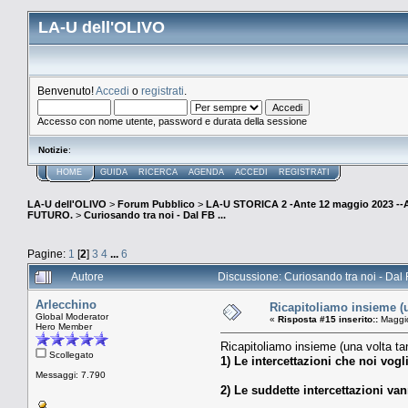
LA-U dell'OLIVO
Benvenuto!
Accedi
o
registrati
.
Accesso con nome utente, password e durata della sessione
Notizie
:
HOME
GUIDA
RICERCA
AGENDA
ACCEDI
REGISTRATI
LA-U dell'OLIVO
>
Forum Pubblico
>
LA-U STORICA 2 -Ante 12 maggio 2023 
FUTURO.
>
Curiosando tra noi - Dal FB ...
Pagine:
1
[
2
]
3
4
...
6
Autore
Discussione: Curiosando tra noi - Dal F
Arlecchino
Ricapitoliamo insieme (un
Global Moderator
«
Risposta #15 inserito::
Maggio
Hero Member
Ricapitoliamo insieme (una volta tan
Scollegato
1) Le intercettazioni che noi vog
Messaggi: 7.790
2) Le suddette intercettazioni va