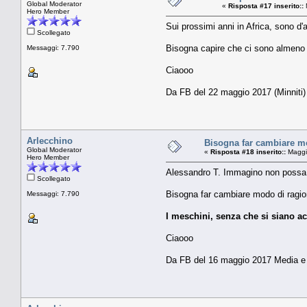
Global Moderator
«
Risposta #17 inserito::
Hero Member
Sui prossimi anni in Africa, sono d
Scollegato
Bisogna capire che ci sono almeno du
Messaggi: 7.790
Ciaooo
Da FB del 22 maggio 2017 (Minniti)
Arlecchino
Bisogna far cambiare mo
Global Moderator
«
Risposta #18 inserito::
Maggi
Hero Member
Alessandro T. Immagino non possa e
Scollegato
Bisogna far cambiare modo di ragiona
Messaggi: 7.790
I meschini, senza che si siano ac
Ciaooo
Da FB del 16 maggio 2017 Media e 