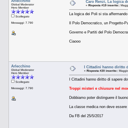
Arlecchino
Caro Renzi, La logica d
Global Moderator
«
Risposta #19 inserito::
Maggi
Hero Member
La logica dei Poli si sta affermand
Scollegato
Il Polo Democratico, un Progetto-Pa
Messaggi: 7.790
Governo e Partiti del Polo Democrat
Ciaooo
Arlecchino
I Cittadini hanno diritto 
Global Moderator
«
Risposta #20 inserito::
Maggio
Hero Member
I Cittadini hanno diritto di sapere d
Scollegato
Troppi misteri e chiusure nel modo
Messaggi: 7.790
Dobbiamo poter distinguere il buono
La classe medica non deve essere un
Da FB del 25/5/2017