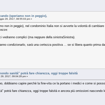
icando (speriamo non in peggio),
gio 29, 2017, 08:55:03 pm »
o non in peggio), nel condominio Italia non si avverte la volontà di cambiare il
tezze:
 ci vedranno complici (ma neppure della sinistraSinistra).
ranno condizionarlo, sarà una certezza positiva ... se si libera quanto prim
ondo sanità" potrà fare chiarezza, oggi troppe falsità
29, 2017, 09:04:28 pm »
o, dobbiamo capire perchè la fine-vita ce la portano i medici e come si possono 
" potrà fare chiarezza, oggi troppe falsità e ancora più omissioni nascondo le