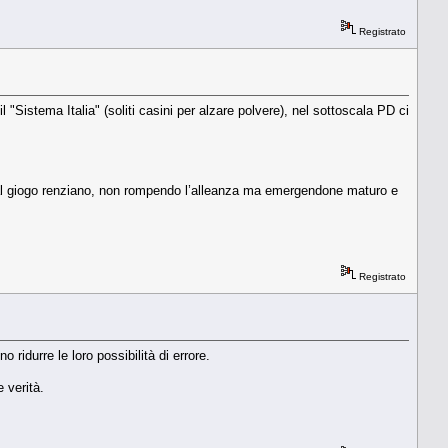
Registrato
 "Sistema Italia" (soliti casini per alzare polvere), nel sottoscala PD ci
a dal giogo renziano, non rompendo l’alleanza ma emergendone maturo e
Registrato
ridurre le loro possibilità di errore.
 verità.