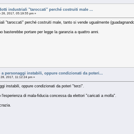
tti industriali "taroccati" perché costruiti male ...
 26, 2017, 05:19:55 pm »
riali "taroccati" perché costruiti male, tanto si vende ugualmente (guadagnand
o basterebbe portare per legge la garanzia a quattro anni.
 personaggi instabili, oppure condizionati da poteri...
28, 2017, 11:12:24 pm »
 instabili, oppure condizionati da poteri "terzi".
 l'esperienza di mala-fiducia concessa da elettori "caricati a molla".
crazia.