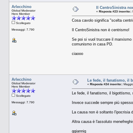
Arlecchino
Il CentroSinistra no
Global Moderator
«
Risposta #23 inserito::
Hero Member
Cosa cavolo significa "scelta centri
Scollegato
Il CentroSinistra non è centrismo!
Messaggi: 7.790
Se poi si vuol truccare il marxismo 
comunismo in casa PD.
ciaooo
Arlecchino
Le fede, il fanatismo, il 
Global Moderator
«
Risposta #24 inserito::
Maggio
Hero Member
Le fede, il fanatismo, il bigottismo, 
Scollegato
Invece succede sempre più spesso
Messaggi: 7.790
La causa non è soltanto l'ipocrisia d
Altra causa è l'assoluto menefreghism
ggiannig