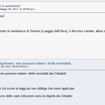
n è centrismo!
Maggio 28, 2017, 11:18:09 pm »
sta".
sotto le sembianze di Sinistra (o peggio dell'Ulivo), il discorso cambia, allora 
bigottismo, non possono ledere i diritti inviolabili..
 29, 2017, 08:53:39 pm »
non possono ledere i diritti inviolabili dei Cittadini!
.
i chi scrive le leggi poi non obbliga che siano applicate.
o delle varie istituzioni verso la dignità dei Cittadini.