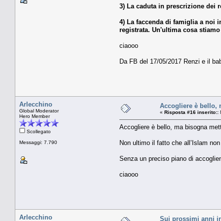
3) La caduta in prescrizione dei r
4) La faccenda di famiglia a noi 
registrata. Un'ultima cosa stiamo
ciaooo
Da FB del 17/05/2017 Renzi e il ba
Arlecchino
Accogliere è bello, 
Global Moderator
«
Risposta #16 inserito::
Hero Member
Accogliere è bello, ma bisogna metter
Scollegato
Non ultimo il fatto che all’Islam non 
Messaggi: 7.790
Senza un preciso piano di accoglienz
ciaooo
Arlecchino
Sui prossimi anni i