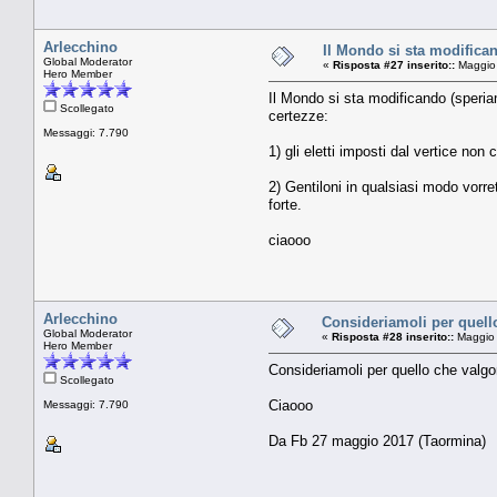
Arlecchino
Il Mondo si sta modifican
Global Moderator
«
Risposta #27 inserito::
Maggio 
Hero Member
Il Mondo si sta modificando (speriam
Scollegato
certezze:
Messaggi: 7.790
1) gli eletti imposti dal vertice non
2) Gentiloni in qualsiasi modo vorr
forte.
ciaooo
Arlecchino
Consideriamoli per quello
Global Moderator
«
Risposta #28 inserito::
Maggio 
Hero Member
Consideriamoli per quello che valgo
Scollegato
Ciaooo
Messaggi: 7.790
Da Fb 27 maggio 2017 (Taormina)