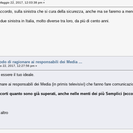
Maggio 22, 2017, 12:03:38 pm »
'accordo, sulla sinistra che si cura della sicurezza, anche ma se faremo a meno
e sinistra in Italia, molto diverse tra loro, da più di cento anni.
do di ragionare ai responsabili dei Media ...
o 22, 2017, 12:27:56 pm »
ssere il tuo ideale.
re ai responsabili dei Media (in primis televisivi) che fanno fare comunicazio
corti quanto sono già superati, anche nelle menti dei più Semplici (eccoc
altro