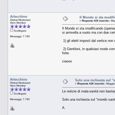
Arlecchino
Il Mondo si sta modif
Global Moderator
«
Risposta #25 inserito::
Mag
Hero Member
Il Mondo si sta modificando (speriam
Scollegato
si arrovella a vuoto ma con due cer
Messaggi: 7.790
1) gli eletti imposti dal vertice non
2) Gentiloni, in qualsiasi modo vor
forte.
ciaooo
Arlecchino
Solo una inchiesta sul "m
Global Moderator
«
Risposta #26 inserito::
Maggio 
Hero Member
Le notizie di mala-sanità non bastan
Scollegato
Solo una inchiesta sul "mondo sanità
Messaggi: 7.790
A.