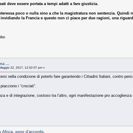
eati deve essere portata a tempi adatti a fare giustizia.
interessa poco o nulla sino a che la magistratura non sentenzia. Quindi 
 invidiando la Francia e questo non ci piace per due ragioni, una riguarda
bbo
ma ...
Maggio 22, 2017, 12:02:07 pm »
si nella condizione di poterlo fare garantendo i Cittadini Italiani, contro perico
piacciono i “crociati”.
a e di integrazione, costoso tra l’altro, ogni manifestazione pro accoglienza 
n Africa, sono d'accordo,