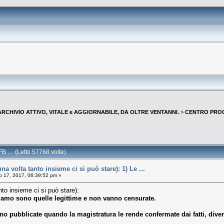
--ARCHIVIO ATTIVO, VITALE e AGGIORNABILE, DA OLTRE VENTANNI.
>
CENTRO PROGR
B ... (Letto 57768 volte)
a volta tanto insieme ci si può stare): 1) Le ...
 17, 2017, 06:39:52 pm »
to insieme ci si può stare):
liamo sono quelle legittime e non vanno censurate.
nno pubblicate quando la magistratura le rende confermate dai fatti, dive