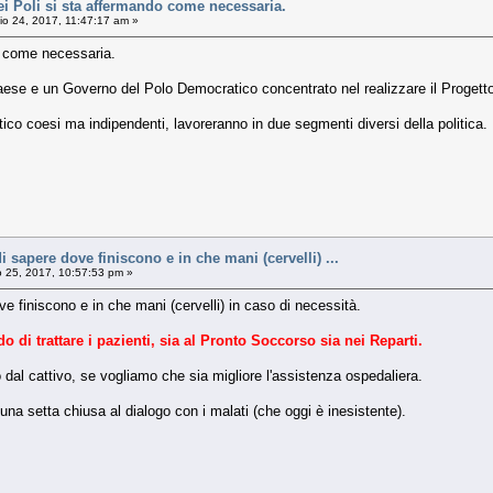
ei Poli si sta affermando come necessaria.
o 24, 2017, 11:47:17 am »
o come necessaria.
ese e un Governo del Polo Democratico concentrato nel realizzare il Progetto-P
ico coesi ma indipendenti, lavoreranno in due segmenti diversi della politica.
di sapere dove finiscono e in che mani (cervelli) ...
 25, 2017, 10:57:53 pm »
ove finiscono e in che mani (cervelli) in caso di necessità.
 di trattare i pazienti, sia al Pronto Soccorso sia nei Reparti.
 dal cattivo, se vogliamo che sia migliore l'assistenza ospedaliera.
a setta chiusa al dialogo con i malati (che oggi è inesistente).