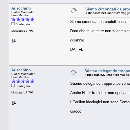
Arlecchino
Siamo circondati da prodo
Global Moderator
«
Risposta #21 inserito::
Maggio
Hero Member
Siamo circondati da prodotti indust
Scollegato
Dato che mille teste non si cambian
Messaggi: 7.790
ggiannig
DA - FB
Arlecchino
Stiamo delegando troppo a
Global Moderator
«
Risposta #22 inserito::
Maggio 
Hero Member
Stiamo delegando troppo a personaggi
Scollegato
Anche Hitler fu eletto, non ripetiamo
Messaggi: 7.790
I Carillon ideologici non sono Demo
ciaooo