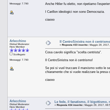
Anche Hitler fu eletto, non ripetiamo l'esperie
Messaggi: 7.790
I Carillon ideologici non sono Democrazia.
ciaooo
Arlecchino
Il CentroSinistra non è centrismo
Global Moderator
«
Risposta #23 inserito::
Maggio 28, 2017,
Hero Member
Cosa cavolo significa "scelta centrista".
Scollegato
Il CentroSinistra non è centrismo!
Messaggi: 7.790
Se poi si vuol truccare il marxismo sotto le se
chiaramente che si vuole realizzare la presa
ciaooo
Arlecchino
Le fede, il fanatismo, il bigottismo, 
Global Moderator
«
Risposta #24 inserito::
Maggio 29, 2017, 08:
Hero Member