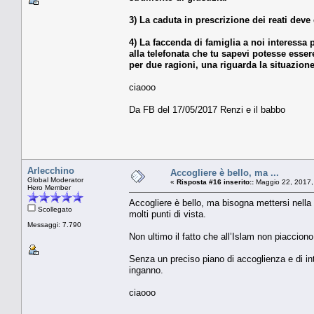
3) La caduta in prescrizione dei reati deve 
4) La faccenda di famiglia a noi interessa
alla telefonata che tu sapevi potesse esser
per due ragioni, una riguarda la situazione 
ciaooo
Da FB del 17/05/2017 Renzi e il babbo
Arlecchino
Accogliere è bello, ma ...
Global Moderator
«
Risposta #16 inserito::
Maggio 22, 2017,
Hero Member
Accogliere è bello, ma bisogna mettersi nella c
Scollegato
molti punti di vista.
Messaggi: 7.790
Non ultimo il fatto che all’Islam non piacciono i
Senza un preciso piano di accoglienza e di int
inganno.
ciaooo