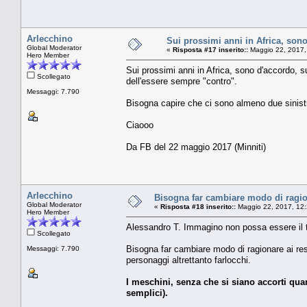
Arlecchino
Sui prossimi anni in Africa, son
Global Moderator
«
Risposta #17 inserito::
Maggio 22, 2017,
Hero Member
Sui prossimi anni in Africa, sono d'accordo, s
Scollegato
dell'essere sempre "contro".
Messaggi: 7.790
Bisogna capire che ci sono almeno due sinistra 
Ciaooo
Da FB del 22 maggio 2017 (Minniti)
Arlecchino
Bisogna far cambiare modo di ragion
Global Moderator
«
Risposta #18 inserito::
Maggio 22, 2017, 12:
Hero Member
Alessandro T. Immagino non possa essere il t
Scollegato
Bisogna far cambiare modo di ragionare ai res
Messaggi: 7.790
personaggi altrettanto farlocchi.
I meschini, senza che si siano accorti quan
semplici).