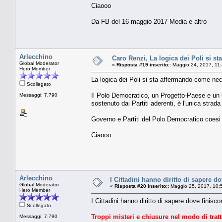
Ciaooo
Da FB del 16 maggio 2017 Media e altro
Arlecchino
Caro Renzi, La logica dei Poli si s
Global Moderator
«
Risposta #19 inserito::
Maggio 24, 2017, 11
Hero Member
La logica dei Poli si sta affermando come ne
Scollegato
Il Polo Democratico, un Progetto-Paese e un 
Messaggi: 7.790
sostenuto dai Partiti aderenti, è l'unica strada
Governo e Partiti del Polo Democratico coesi 
Ciaooo
Arlecchino
I Cittadini hanno diritto di sapere do
Global Moderator
«
Risposta #20 inserito::
Maggio 25, 2017, 10:
Hero Member
I Cittadini hanno diritto di sapere dove finisc
Scollegato
Troppi misteri e chiusure nel modo di tratt
Messaggi: 7.790