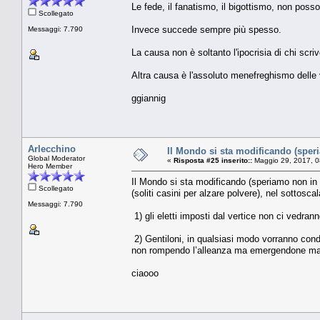
Le fede, il fanatismo, il bigottismo, non possono
Scollegato
Invece succede sempre più spesso.
Messaggi: 7.790
La causa non è soltanto l'ipocrisia di chi scri
Altra causa è l'assoluto menefreghismo delle va
ggiannig
Arlecchino
Il Mondo si sta modificando (sper
Global Moderator
«
Risposta #25 inserito::
Maggio 29, 2017, 0
Hero Member
Il Mondo si sta modificando (speriamo non in p
Scollegato
(soliti casini per alzare polvere), nel sottosc
Messaggi: 7.790
1) gli eletti imposti dal vertice non ci vedran
2) Gentiloni, in qualsiasi modo vorranno condi
non rompendo l’alleanza ma emergendone mat
ciaooo