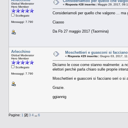
Consideriamoli per quello che valgon
Global Moderator
«
Risposta #28 inserito::
Maggio 29, 2017, 09:
Hero Member
Consideriamoli per quello che valgono ... ma 
Scollegato
Ciaooo
Messaggi: 7.790
Da Fb 27 maggio 2017 (Taormina)
Arlecchino
Moschettieri e guasconi si facciano
Global Moderator
«
Risposta #29 inserito::
Giugno 03, 2017, 11
Hero Member
Diciamo le cose come stanno realmente: a noi
Scollegato
elettori perchè parla chiaro sulle proprie inten
Messaggi: 7.790
Moschettieri e guasconi si facciano seri o si
Grazie.
ggiannig
Pagine:
1
[
2
]
3
4
...
6