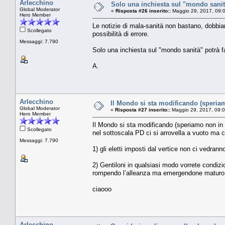
Arlecchino
Solo una inchiesta sul "mondo sanità
Global Moderator
«
Risposta #26 inserito::
Maggio 29, 2017, 09:
Hero Member
Le notizie di mala-sanità non bastano, dobbiam
Scollegato
possibilità di errore.
Messaggi: 7.790
Solo una inchiesta sul "mondo sanità" potrà fa
A.
Arlecchino
Il Mondo si sta modificando (speriam
Global Moderator
«
Risposta #27 inserito::
Maggio 29, 2017, 09:
Hero Member
Il Mondo si sta modificando (speriamo non in p
Scollegato
nel sottoscala PD ci si arrovella a vuoto ma 
Messaggi: 7.790
1) gli eletti imposti dal vertice non ci vedran
2) Gentiloni in qualsiasi modo vorrete condizi
rompendo l’alleanza ma emergendone maturo 
ciaooo
Arlecchino