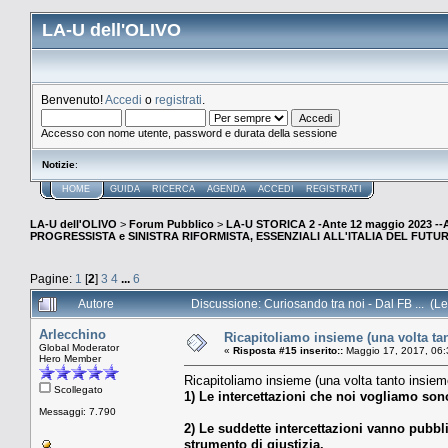
LA-U dell'OLIVO
Benvenuto!
Accedi
o
registrati
.
Accesso con nome utente, password e durata della sessione
Notizie
:
HOME
GUIDA
RICERCA
AGENDA
ACCEDI
REGISTRATI
LA-U dell'OLIVO
>
Forum Pubblico
>
LA-U STORICA 2 -Ante 12 maggio 2023 
PROGRESSISTA e SINISTRA RIFORMISTA, ESSENZIALI ALL'ITALIA DEL FUTU
Pagine:
1
[
2
]
3
4
...
6
Autore
Discussione: Curiosando tra noi - Dal FB ... (Le
Arlecchino
Ricapitoliamo insieme (una volta tant
Global Moderator
«
Risposta #15 inserito::
Maggio 17, 2017, 06:
Hero Member
Ricapitoliamo insieme (una volta tanto insieme
Scollegato
1) Le intercettazioni che noi vogliamo son
Messaggi: 7.790
2) Le suddette intercettazioni vanno pubbl
strumento di giustizia.