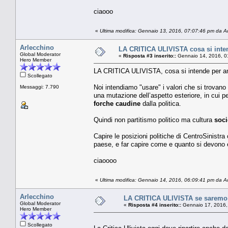
ciaooo
«
Ultima modifica: Gennaio 13, 2016, 07:07:46 pm da 
Arlecchino
LA CRITICA ULIVISTA cosa si inten
Global Moderator
«
Risposta #3 inserito::
Gennaio 14, 2016, 0
Hero Member
LA CRITICA ULIVISTA, cosa si intende per anda
Scollegato
Noi intendiamo "usare" i valori che si trovano
Messaggi: 7.790
una mutazione dell’aspetto esteriore, in cui p
forche caudine
dalla politica.
Quindi non partitismo politico ma cultura
soci
Capire le posizioni politiche di CentroSinistra 
paese, e far capire come e quanto si devono e
ciaoooo
«
Ultima modifica: Gennaio 14, 2016, 06:09:41 pm da 
Arlecchino
LA CRITICA ULIVISTA se saremo c
Global Moderator
«
Risposta #4 inserito::
Gennaio 17, 2016,
Hero Member
Scollegato