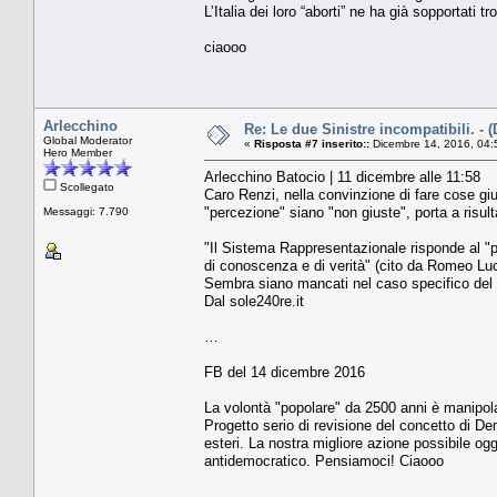
L’Italia dei loro “aborti” ne ha già sopportati tr
ciaooo
Arlecchino
Re: Le due Sinistre incompatibili. - 
Global Moderator
«
Risposta #7 inserito::
Dicembre 14, 2016, 04:
Hero Member
Arlecchino Batocio | 11 dicembre alle 11:58
Scollegato
Caro Renzi, nella convinzione di fare cose gius
"percezione" siano "non giuste", porta a risult
Messaggi: 7.790
"Il Sistema Rappresentazionale risponde al "pr
di conoscenza e di verità" (cito da Romeo Luc
Sembra siano mancati nel caso specifico del
Dal sole240re.it
…
FB del 14 dicembre 2016
La volontà "popolare" da 2500 anni è manipolat
Progetto serio di revisione del concetto di D
esteri. La nostra migliore azione possibile og
antidemocratico. Pensiamoci! Ciaooo
….