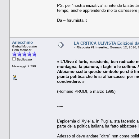
PS: per "nostra iniziativa" si intende la stret
tempo, anche apprendendo molto dall'essere pro
Da – forumista.it
Arlecchino
LA CRITICA ULIVISTA Edizioni da
Global Moderator
«
Risposta #2 inserito::
Gennaio 12, 2016, 
Hero Member
Scollegato
« L'Ulivo è forte, resistente, ben radicato 
montagna, la pianura, i laghi e le colline. 
Messaggi: 7.790
Abbiamo scelto questo simbolo perché finora
pianta politica che le si affiancasse, per 
condividere. »
(Romano PRODI, 6 marzo 1995)
-----
L'epidemia di Xylella, in Puglia, sta facendo a
parte della politica italiana ha fatto abbattere
Adesso si deve andare "oltre" non come politi