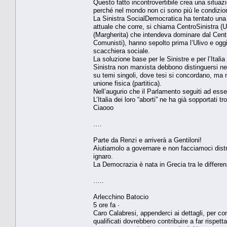
Questo fatto incontrovertibile crea una situaz
perché nel mondo non ci sono più le condizioni 
La Sinistra SocialDemocratica ha tentato una 
attuale che corre, si chiama CentroSinistra (U
(Margherita) che intendeva dominare dal Centro 
Comunisti), hanno sepolto prima l’Ulivo e og
scacchiera sociale.
La soluzione base per le Sinistre e per l’Itali
Sinistra non marxista debbono distinguersi net
su temi singoli, dove tesi si concordano, ma 
unione fisica (partitica).
Nell’augurio che il Parlamento seguiti ad esser
L’Italia dei loro “aborti” ne ha già sopportati tr
Ciaooo
….
Parte da Renzi e arriverà a Gentiloni!
Aiutiamolo a governare e non facciamoci distr
ignaro.
La Democrazia è nata in Grecia tra le differ
…..
Arlecchino Batocio
5 ore fa ·
Caro Calabresi, appenderci ai dettagli, per c
qualificati dovrebbero contribuire a far rispett