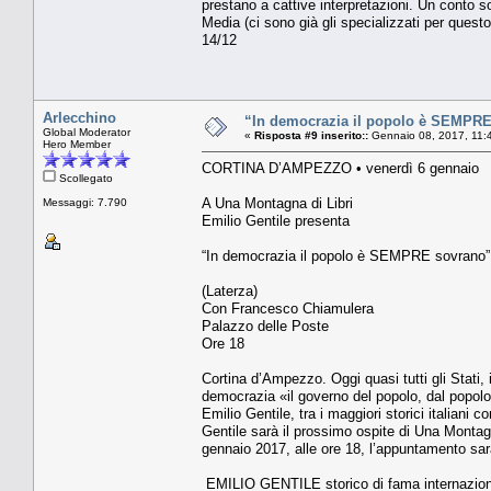
prestano a cattive interpretazioni. Un conto s
Media (ci sono già gli specializzati per questo
14/12
Arlecchino
“In democrazia il popolo è SEMPRE
Global Moderator
«
Risposta #9 inserito::
Gennaio 08, 2017, 11:
Hero Member
CORTINA D’AMPEZZO • venerdì 6 gennai
Scollegato
A Una Montagna di Libri
Messaggi: 7.790
Emilio Gentile presenta
“In democrazia il popolo è SEMPRE sovrano
(Laterza)
Con Francesco Chiamulera
Palazzo delle Poste
Ore 18
Cortina d’Ampezzo. Oggi quasi tutti gli Stati, i
democrazia «il governo del popolo, dal popolo
Emilio Gentile, tra i maggiori storici italian
Gentile sarà il prossimo ospite di Una Montagn
gennaio 2017, alle ore 18, l’appuntamento sar
EMILIO GENTILE storico di fama internazional