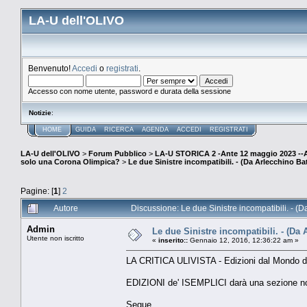
LA-U dell'OLIVO
Benvenuto!
Accedi
o
registrati
.
Accesso con nome utente, password e durata della sessione
Notizie
:
HOME
GUIDA
RICERCA
AGENDA
ACCEDI
REGISTRATI
LA-U dell'OLIVO
>
Forum Pubblico
>
LA-U STORICA 2 -Ante 12 maggio 2023 
solo una Corona Olimpica?
>
Le due Sinistre incompatibili. - (Da Arlecchino Ba
Pagine: [
1
]
2
Autore
Discussione: Le due Sinistre incompatibili. - (
Admin
Le due Sinistre incompatibili. - (Da 
Utente non iscritto
«
inserito::
Gennaio 12, 2016, 12:36:22 am »
LA CRITICA ULIVISTA - Edizioni dal Mondo d'ogg
EDIZIONI de' ISEMPLICI darà una sezione no
Segue