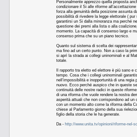
Personalmente apprezzo quella proposta anche
condizionare il Si alle riforme all’accettazio
forza alla genuinità della posizione assunta 
possibilità di rivedere la legge elettorale ( pu
garantirsi un Si dalla minoranza ma perché nel
questione dei premi alla lista o alla coalizione,
momento. La capacità di consenso largo e maggi
consenso prima che su un piano tecnico.
Quanto sul sistema di scelta dei rappresentant
ma fino ad un certo punto. Non a caso la prim
si aprì la strada ai collegi uninominali e al Ma
totale.
Il rapporto tra eletto ed elettore è più sano e
tempo. Cosa che i collegi uninominali garanti
nell’impossibilità e inopportunità di una regia
nuovo. Ecco perché auspico che in queste sett
continuità delle nostre radici in queste riforme
di una riforma che vuole rendere la nostra dem
asperità attuali che non corrispondono ad un c
con un momento alto come la riforma della Co
chiese al Parlamento giorno della sua rielez
figlio della storia che le ha generate.
Da -
http://www.unita.tv/opinioni/riforme-nel-so