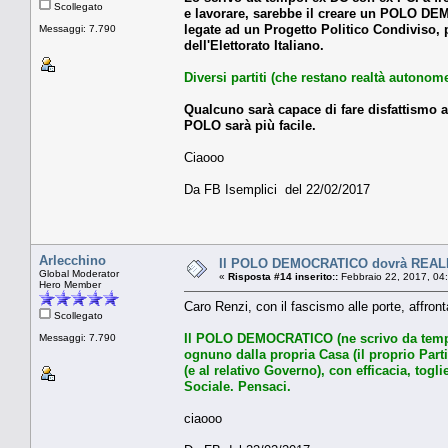
Scollegato
e lavorare, sarebbe il creare un POLO DEMO
legate ad un Progetto Politico Condiviso, 
Messaggi: 7.790
dell'Elettorato Italiano.
Diversi partiti (che restano realtà auto
Qualcuno sarà capace di fare disfattismo a
POLO sarà più facile.
Ciaooo
Da FB Isemplici del 22/02/2017
Arlecchino
Il POLO DEMOCRATICO dovrà REA
Global Moderator
«
Risposta #14 inserito::
Febbraio 22, 2017, 04
Hero Member
Caro Renzi, con il fascismo alle porte, affront
Scollegato
Il POLO DEMOCRATICO (ne scrivo da tempo)
Messaggi: 7.790
ognuno dalla propria Casa (il proprio Parti
(e al relativo Governo), con efficacia, togli
Sociale. Pensaci.
ciaooo