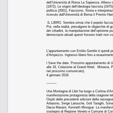
dell’Università di Roma La Sapienza. Allievo d
(1972), Le origini dell’ideologia fascista (1975
politica (2001), Fascismo. Storia e interpreta
ricevuto dall'Università di Berna il Premio Hans 
IL LIBRO. Sembra ormai che il popolo faccia 
Poi, nella realtà, prevalgono le oligarchie di g
dei cittadini, la manipolazione dell’opinione pu
democrazie attuali questi fossero tratti non c
L'appuntamento con Emilio Gentile è quindi pe
d’Ampezzo. Ingresso libero fino a esaurimento
l Save the date. Prossimo appuntamento di Un
alle 18, Colazione al Grand Hotel. Moravia, 
nel prossimo comunicato).
4 gennaio 2016
----------
Una Montagna di Libri ha luogo a Cortina d’Amp
manifestazione protagonista della stagione let
Ospiti delle precedenti edizioni della rassegn
Arbasino, Serge Latouche, Goli Taraghi, Sonal
Dacia Maraini, Kenneth Minogue. La manifest
sostegno di Regione Veneto e Comune di Cort