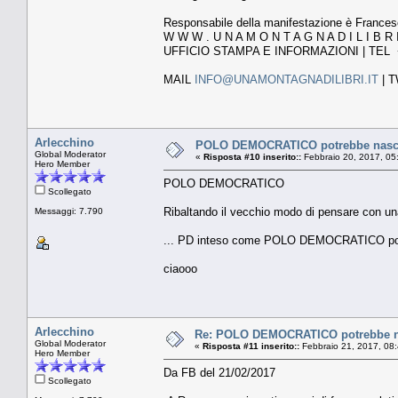
Responsabile della manifestazione è France
W W W . U N A M O N T A G N A D I L I B R I 
UFFICIO STAMPA E INFORMAZIONI | TEL +
MAIL
INFO@UNAMONTAGNADILIBRI.IT
| 
Arlecchino
POLO DEMOCRATICO potrebbe nascer
Global Moderator
«
Risposta #10 inserito::
Febbraio 20, 2017, 05
Hero Member
POLO DEMOCRATICO
Scollegato
Ribaltando il vecchio modo di pensare con una
Messaggi: 7.790
... PD inteso come POLO DEMOCRATICO potre
ciaooo
Arlecchino
Re: POLO DEMOCRATICO potrebbe nas
Global Moderator
«
Risposta #11 inserito::
Febbraio 21, 2017, 08
Hero Member
Da FB del 21/02/2017
Scollegato