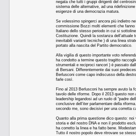
negata che tutti i gruppi dirigenti del centros
sistema delle alternative, ad una ridefinizione
esigenze di una democrazia matura.
Se volessimo spingerci ancora più indietro nel 
commissione Bozzi molti elementi che fanno pa
Italiano dello stesso periodo in cui si sottoli
Costituzione. Quindi la sostanza dell’attuale t
inevitabili varianti tecniche ) di una linea st
portato alla nascita del Partito democratico.
Alla vigilia di questo importante voto referen
ha condotto a termine questo tragitto raccogli
strumentali e reciproci rancori ) è passato dall
di Bersani. Differentemente dai suoi predecesso
Berlusconi come capo indiscusso della destra i
farle così.
Fino al 2013 Berlusconi ha sempre avuto la forza
tavolo delle riforme. Dopo il 2013 questo non 
leadership legandosi ad un ruolo di “padre del
conclusive dell’iter parlamentare della riform
secondo me, sono decisivi per una corretta ca
Quanto alla prima questione dico questo: noi 
storia e del nostro DNA e non il prodotto escl
ha corretto la linea e ha fatto bene. Modesta
Tutto il nostro popolo deve ritrovare se stes