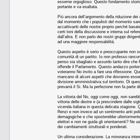
esserne orgoglioso. Questo fondamento storico 
portante e va esaltata.
Più ancora dell’argomento della riduzione dei 
dal momento che i populisti del momento sare
accattivanti delle nostre proprio perché bas
certi toni della discussione e interna sul ref
dall’altra. E non parlo dei nostri gruppi dirig
ad una maggiore responsabilità.
Questo aspetto è serio e preoccupante non solo
comunità di un partito. Io non professo rancor
penso sia sbagliato e assurdo tanto dire che
offende il Parlamento. Questo andazzo porterà
voteranno No invito a fare una riflessione. Qu
mancano di alcuni aspetti che dovranno essere 
divisione amministrativa sul territorio. Di que
prevarrà il Si. Ma la perfezione non fa parte d
La vittoria del No, oggi come oggi, non sare
vittoria delle destre e (a prescindere dalle si
vicenda italiana in questa delicata stagione. Q
Renzi e non invece ad un sentimento anti poli
demagogiche e che sposterebbe ulteriormente 
elettori e non ne guida gli orientamenti? Ne u
dei cambiamenti strutturali e ponderati.
Un ultima considerazione. La minoranza inter