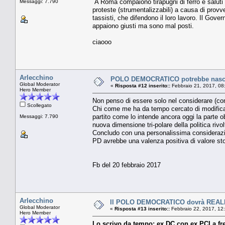
A Roma compaiono tirapugni di ferro e saluti 
Messaggi: 7.790
proteste (strumentalizzabili) a causa di provved
tassisti, che difendono il loro lavoro. Il Gov
appaiono giusti ma sono mal posti.
ciaooo
Arlecchino
POLO DEMOCRATICO potrebbe nascer
Global Moderator
«
Risposta #12 inserito::
Febbraio 21, 2017, 08
Hero Member
Non penso di essere solo nel considerare (con 
Scollegato
Chi come me ha da tempo cercato di modificare
partito come lo intende ancora oggi la parte ob
Messaggi: 7.790
nuova dimensione tri-polare della politica ri
Concludo con una personalissima considerazion
PD avrebbe una valenza positiva di valore st
Fb del 20 febbraio 2017
Arlecchino
Il POLO DEMOCRATICO dovrà REA
Global Moderator
«
Risposta #13 inserito::
Febbraio 22, 2017, 12
Hero Member
Lo scrivo da tempo: ex DC con ex PCI a fre