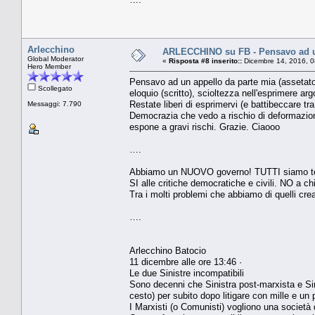
Arlecchino
ARLECCHINO su FB - Pensavo ad u
Global Moderator
«
Risposta #8 inserito::
Dicembre 14, 2016, 0
Hero Member
Pensavo ad un appello da parte mia (assetato 
Scollegato
eloquio (scritto), scioltezza nell'esprimere ar
Restate liberi di esprimervi (e battibeccare t
Messaggi: 7.790
Democrazia che vedo a rischio di deformazione
espone a gravi rischi. Grazie. Ciaooo
….
Abbiamo un NUOVO governo! TUTTI siamo tenu
SI alle critiche democratiche e civili. NO a chi
Tra i molti problemi che abbiamo di quelli cre
….
Arlecchino Batocio
11 dicembre alle ore 13:46 ·
Le due Sinistre incompatibili
Sono decenni che Sinistra post-marxista e Sinis
cesto) per subito dopo litigare con mille e un 
I Marxisti (o Comunisti) vogliono una società 