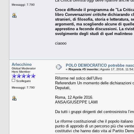
La Critica Ulivista oggi deve ripartire anche 
Messaggi: 7.790
Croce diffonde il programma de "La Critica 
libro
Conversazioni critiche
dichiarando 
stranieri, di filosofia, storia e letteratura,
argomenti, ma scegliendo alcune di quelle
apprestino a feconde discussioni. La rivis
svolgimento degli studi di quel malinteso 
ciaooo
Arlecchino
POLO DEMOCRATICO potrebbe nascer
Global Moderator
«
Risposta #5 inserito::
Agosto 17, 2016, 11:54
Hero Member
Riforme nel solco dell’Ulivo
Scollegato
Referendum Un momento delle dichiarazioni di 
Deputati,
Messaggi: 7.790
Roma, 12 Aprile 2016.
ANSA/GIUSEPPE LAMI
Da tutti i gruppi dirigenti del centrosinistra l
Le riforme costituzionali che il popolo itali
punto di approdo di un percorso più che ventenn
costitutivi che hanno dato vita al Partito Demo