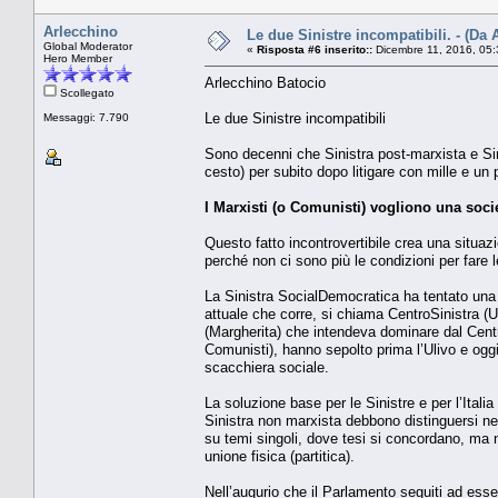
Arlecchino
Le due Sinistre incompatibili. - (Da 
Global Moderator
«
Risposta #6 inserito::
Dicembre 11, 2016, 05:
Hero Member
Arlecchino Batocio
Scollegato
Le due Sinistre incompatibili
Messaggi: 7.790
Sono decenni che Sinistra post-marxista e Sinis
cesto) per subito dopo litigare con mille e un 
I Marxisti (o Comunisti) vogliono una soci
Questo fatto incontrovertibile crea una situaz
perché non ci sono più le condizioni per fare l
La Sinistra SocialDemocratica ha tentato una 
attuale che corre, si chiama CentroSinistra (U
(Margherita) che intendeva dominare dal Centro 
Comunisti), hanno sepolto prima l’Ulivo e og
scacchiera sociale.
La soluzione base per le Sinistre e per l’Itali
Sinistra non marxista debbono distinguersi net
su temi singoli, dove tesi si concordano, ma 
unione fisica (partitica).
Nell’augurio che il Parlamento seguiti ad esser