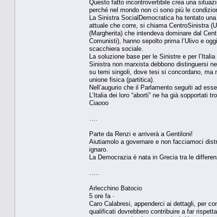
Questo fatto incontrovertibile crea una situaz
perché nel mondo non ci sono più le condizioni 
La Sinistra SocialDemocratica ha tentato una 
attuale che corre, si chiama CentroSinistra (U
(Margherita) che intendeva dominare dal Centro 
Comunisti), hanno sepolto prima l’Ulivo e og
scacchiera sociale.
La soluzione base per le Sinistre e per l’Itali
Sinistra non marxista debbono distinguersi net
su temi singoli, dove tesi si concordano, ma 
unione fisica (partitica).
Nell’augurio che il Parlamento seguiti ad esser
L’Italia dei loro “aborti” ne ha già sopportati tr
Ciaooo
….
Parte da Renzi e arriverà a Gentiloni!
Aiutiamolo a governare e non facciamoci distr
ignaro.
La Democrazia è nata in Grecia tra le differ
…..
Arlecchino Batocio
5 ore fa ·
Caro Calabresi, appenderci ai dettagli, per c
qualificati dovrebbero contribuire a far rispett