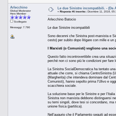
Arlecchino
Le due Sinistre incompatibili. - (Da 
Global Moderator
«
Risposta #6 inserito::
Dicembre 11, 2016, 05:
Hero Member
Arlecchino Batocio
Scollegato
Le due Sinistre incompatibili
Messaggi: 7.790
Sono decenni che Sinistra post-marxista e Sinis
cesto) per subito dopo litigare con mille e un 
I Marxisti (o Comunisti) vogliono una soci
Questo fatto incontrovertibile crea una situaz
perché non ci sono più le condizioni per fare l
La Sinistra SocialDemocratica ha tentato una 
attuale che corre, si chiama CentroSinistra (U
(Margherita) che intendeva dominare dal Centro 
Comunisti), hanno sepolto prima l’Ulivo e og
scacchiera sociale.
La soluzione base per le Sinistre e per l’Itali
Sinistra non marxista debbono distinguersi net
su temi singoli, dove tesi si concordano, ma 
unione fisica (partitica).
Nell’augurio che il Parlamento seguiti ad esser