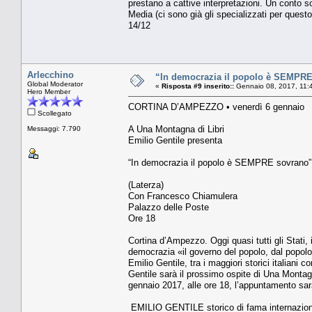
prestano a cattive interpretazioni. Un conto s
Media (ci sono già gli specializzati per questo
14/12
Arlecchino
“In democrazia il popolo è SEMPRE
Global Moderator
«
Risposta #9 inserito::
Gennaio 08, 2017, 11:
Hero Member
CORTINA D’AMPEZZO • venerdì 6 gennai
Scollegato
A Una Montagna di Libri
Messaggi: 7.790
Emilio Gentile presenta
“In democrazia il popolo è SEMPRE sovrano
(Laterza)
Con Francesco Chiamulera
Palazzo delle Poste
Ore 18
Cortina d’Ampezzo. Oggi quasi tutti gli Stati, i
democrazia «il governo del popolo, dal popolo
Emilio Gentile, tra i maggiori storici italian
Gentile sarà il prossimo ospite di Una Montagn
gennaio 2017, alle ore 18, l’appuntamento sar
EMILIO GENTILE storico di fama internazional