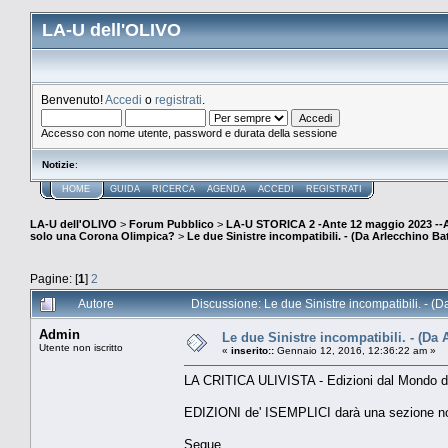
LA-U dell'OLIVO
Benvenuto!
Accedi
o
registrati
.
Accesso con nome utente, password e durata della sessione
Notizie
:
HOME
GUIDA
RICERCA
AGENDA
ACCEDI
REGISTRATI
LA-U dell'OLIVO
>
Forum Pubblico
>
LA-U STORICA 2 -Ante 12 maggio 2023 
solo una Corona Olimpica?
>
Le due Sinistre incompatibili. - (Da Arlecchino Ba
Pagine: [
1
]
2
Autore
Discussione: Le due Sinistre incompatibili. - (
Admin
Le due Sinistre incompatibili. - (Da 
Utente non iscritto
«
inserito::
Gennaio 12, 2016, 12:36:22 am »
LA CRITICA ULIVISTA - Edizioni dal Mondo d'ogg
EDIZIONI de' ISEMPLICI darà una sezione no
Segue