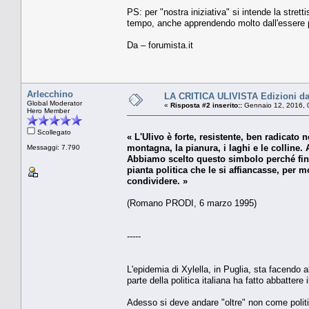
PS: per "nostra iniziativa" si intende la stret
tempo, anche apprendendo molto dall'essere pro
Da – forumista.it
Arlecchino
LA CRITICA ULIVISTA Edizioni da
Global Moderator
«
Risposta #2 inserito::
Gennaio 12, 2016, 
Hero Member
Scollegato
« L'Ulivo è forte, resistente, ben radicato 
montagna, la pianura, i laghi e le colline. 
Messaggi: 7.790
Abbiamo scelto questo simbolo perché finora
pianta politica che le si affiancasse, per 
condividere. »
(Romano PRODI, 6 marzo 1995)
-----
L'epidemia di Xylella, in Puglia, sta facendo a
parte della politica italiana ha fatto abbattere
Adesso si deve andare "oltre" non come politi