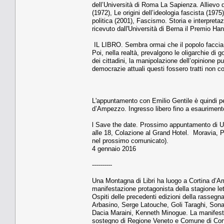
dell’Università di Roma La Sapienza. Allievo d
(1972), Le origini dell’ideologia fascista (1975
politica (2001), Fascismo. Storia e interpreta
ricevuto dall'Università di Berna il Premio Hans 
IL LIBRO. Sembra ormai che il popolo faccia 
Poi, nella realtà, prevalgono le oligarchie di g
dei cittadini, la manipolazione dell’opinione pu
democrazie attuali questi fossero tratti non c
L'appuntamento con Emilio Gentile è quindi pe
d’Ampezzo. Ingresso libero fino a esaurimento
l Save the date. Prossimo appuntamento di Un
alle 18, Colazione al Grand Hotel. Moravia, 
nel prossimo comunicato).
4 gennaio 2016
----------
Una Montagna di Libri ha luogo a Cortina d’Amp
manifestazione protagonista della stagione let
Ospiti delle precedenti edizioni della rassegn
Arbasino, Serge Latouche, Goli Taraghi, Sonal
Dacia Maraini, Kenneth Minogue. La manifest
sostegno di Regione Veneto e Comune di Cort