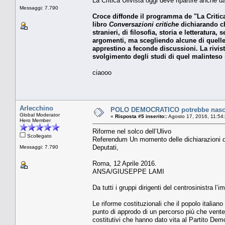
La Critica Ulivista oggi deve ripartire anche 
Messaggi: 7.790
Croce diffonde il programma de "La Critica 
libro
Conversazioni critiche
dichiarando 
stranieri, di filosofia, storia e letteratura,
argomenti, ma scegliendo alcune di quelle
apprestino a feconde discussioni. La rivis
svolgimento degli studi di quel malinteso 
ciaooo
Arlecchino
POLO DEMOCRATICO potrebbe nascer
Global Moderator
«
Risposta #5 inserito::
Agosto 17, 2016, 11:54
Hero Member
Riforme nel solco dell’Ulivo
Scollegato
Referendum Un momento delle dichiarazioni di 
Deputati,
Messaggi: 7.790
Roma, 12 Aprile 2016.
ANSA/GIUSEPPE LAMI
Da tutti i gruppi dirigenti del centrosinistra l
Le riforme costituzionali che il popolo itali
punto di approdo di un percorso più che ventenn
costitutivi che hanno dato vita al Partito Demo