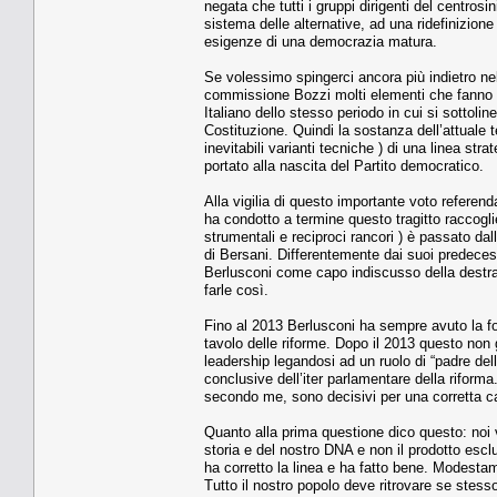
negata che tutti i gruppi dirigenti del centros
sistema delle alternative, ad una ridefinizione
esigenze di una democrazia matura.
Se volessimo spingerci ancora più indietro nel 
commissione Bozzi molti elementi che fanno pa
Italiano dello stesso periodo in cui si sottoli
Costituzione. Quindi la sostanza dell’attuale t
inevitabili varianti tecniche ) di una linea st
portato alla nascita del Partito democratico.
Alla vigilia di questo importante voto referen
ha condotto a termine questo tragitto raccogli
strumentali e reciproci rancori ) è passato dall
di Bersani. Differentemente dai suoi predecesso
Berlusconi come capo indiscusso della destra i
farle così.
Fino al 2013 Berlusconi ha sempre avuto la forza
tavolo delle riforme. Dopo il 2013 questo non 
leadership legandosi ad un ruolo di “padre del
conclusive dell’iter parlamentare della riform
secondo me, sono decisivi per una corretta ca
Quanto alla prima questione dico questo: noi 
storia e del nostro DNA e non il prodotto escl
ha corretto la linea e ha fatto bene. Modesta
Tutto il nostro popolo deve ritrovare se stes