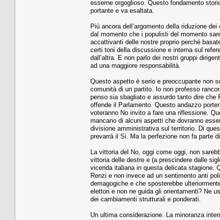
esserne orgoglioso. Questo fondamento storico 
portante e va esaltata.
Più ancora dell’argomento della riduzione dei 
dal momento che i populisti del momento sare
accattivanti delle nostre proprio perché bas
certi toni della discussione e interna sul ref
dall’altra. E non parlo dei nostri gruppi dirig
ad una maggiore responsabilità.
Questo aspetto è serio e preoccupante non solo
comunità di un partito. Io non professo rancor
penso sia sbagliato e assurdo tanto dire che
offende il Parlamento. Questo andazzo porterà
voteranno No invito a fare una riflessione. Qu
mancano di alcuni aspetti che dovranno essere 
divisione amministrativa sul territorio. Di que
prevarrà il Si. Ma la perfezione non fa parte d
La vittoria del No, oggi come oggi, non sare
vittoria delle destre e (a prescindere dalle si
vicenda italiana in questa delicata stagione. Q
Renzi e non invece ad un sentimento anti poli
demagogiche e che sposterebbe ulteriormente 
elettori e non ne guida gli orientamenti? Ne u
dei cambiamenti strutturali e ponderati.
Un ultima considerazione. La minoranza inter