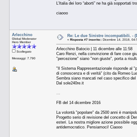
L’Italia dei loro “aborti” ne ha già sopportati tr
ciaooo
Arlecchino
Re: Le due Sinistre incompatibili. - 
Global Moderator
«
Risposta #7 inserito::
Dicembre 14, 2016, 04:
Hero Member
Arlecchino Batocio | 11 dicembre alle 11:58
Scollegato
Caro Renzi, nella convinzione di fare cose gius
"percezione" siano "non giuste", porta a risult
Messaggi: 7.790
"Il Sistema Rappresentazionale risponde al "pr
di conoscenza e di verità" (cito da Romeo Luc
Sembra siano mancati nel caso specifico del
Dal sole240re.it
…
FB del 14 dicembre 2016
La volontà "popolare" da 2500 anni è manipolat
Progetto serio di revisione del concetto di D
esteri. La nostra migliore azione possibile og
antidemocratico. Pensiamoci! Ciaooo
….