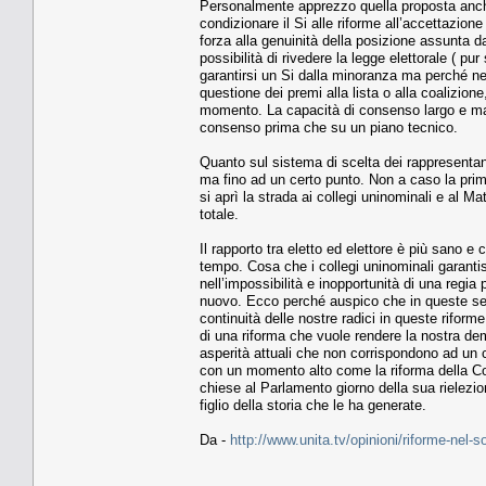
Personalmente apprezzo quella proposta anche
condizionare il Si alle riforme all’accettazio
forza alla genuinità della posizione assunta 
possibilità di rivedere la legge elettorale ( pu
garantirsi un Si dalla minoranza ma perché nel
questione dei premi alla lista o alla coalizione,
momento. La capacità di consenso largo e maggi
consenso prima che su un piano tecnico.
Quanto sul sistema di scelta dei rappresentant
ma fino ad un certo punto. Non a caso la prim
si aprì la strada ai collegi uninominali e al Ma
totale.
Il rapporto tra eletto ed elettore è più sano e
tempo. Cosa che i collegi uninominali garanti
nell’impossibilità e inopportunità di una regia
nuovo. Ecco perché auspico che in queste sett
continuità delle nostre radici in queste riforme
di una riforma che vuole rendere la nostra dem
asperità attuali che non corrispondono ad un c
con un momento alto come la riforma della Co
chiese al Parlamento giorno della sua rielez
figlio della storia che le ha generate.
Da -
http://www.unita.tv/opinioni/riforme-nel-so