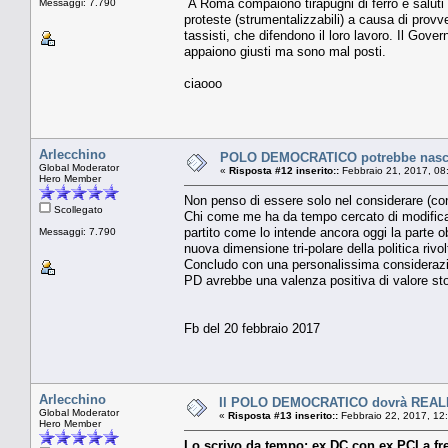
A Roma compaiono tirapugni di ferro e saluti 
Messaggi: 7.790
proteste (strumentalizzabili) a causa di provved
tassisti, che difendono il loro lavoro. Il Gov
appaiono giusti ma sono mal posti.
ciaooo
Arlecchino
POLO DEMOCRATICO potrebbe nascer
Global Moderator
«
Risposta #12 inserito::
Febbraio 21, 2017, 08
Hero Member
Non penso di essere solo nel considerare (con 
Scollegato
Chi come me ha da tempo cercato di modificare
partito come lo intende ancora oggi la parte ob
Messaggi: 7.790
nuova dimensione tri-polare della politica ri
Concludo con una personalissima considerazion
PD avrebbe una valenza positiva di valore st
Fb del 20 febbraio 2017
Arlecchino
Il POLO DEMOCRATICO dovrà REA
Global Moderator
«
Risposta #13 inserito::
Febbraio 22, 2017, 12
Hero Member
Lo scrivo da tempo: ex DC con ex PCI a fre