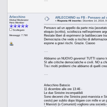
Arlecchino
ARLECCHINO su FB - Pensavo ad u
Global Moderator
«
Risposta #8 inserito::
Dicembre 14, 2016, 0
Hero Member
Pensavo ad un appello da parte mia (assetato 
Scollegato
eloquio (scritto), scioltezza nell'esprimere ar
Restate liberi di esprimervi (e battibeccare t
Messaggi: 7.790
Democrazia che vedo a rischio di deformazione
espone a gravi rischi. Grazie. Ciaooo
….
Abbiamo un NUOVO governo! TUTTI siamo tenu
SI alle critiche democratiche e civili. NO a chi
Tra i molti problemi che abbiamo di quelli cre
….
Arlecchino Batocio
11 dicembre alle ore 13:46 ·
Le due Sinistre incompatibili
Sono decenni che Sinistra post-marxista e Sinis
cesto) per subito dopo litigare con mille e un 
I Marxisti (o Comunisti) vogliono una società 