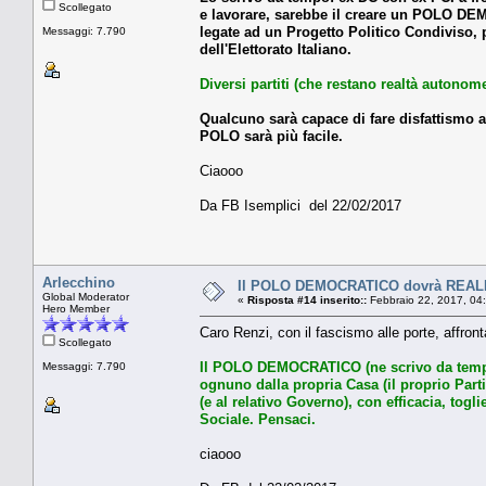
Scollegato
e lavorare, sarebbe il creare un POLO DEMO
legate ad un Progetto Politico Condiviso, 
Messaggi: 7.790
dell'Elettorato Italiano.
Diversi partiti (che restano realtà auto
Qualcuno sarà capace di fare disfattismo a
POLO sarà più facile.
Ciaooo
Da FB Isemplici del 22/02/2017
Arlecchino
Il POLO DEMOCRATICO dovrà REA
Global Moderator
«
Risposta #14 inserito::
Febbraio 22, 2017, 04
Hero Member
Caro Renzi, con il fascismo alle porte, affront
Scollegato
Il POLO DEMOCRATICO (ne scrivo da tempo)
Messaggi: 7.790
ognuno dalla propria Casa (il proprio Parti
(e al relativo Governo), con efficacia, togli
Sociale. Pensaci.
ciaooo