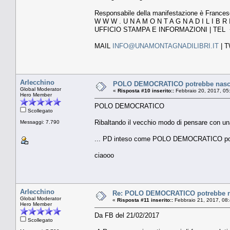
Responsabile della manifestazione è France
W W W . U N A M O N T A G N A D I L I B R I 
UFFICIO STAMPA E INFORMAZIONI | TEL +
MAIL
INFO@UNAMONTAGNADILIBRI.IT
| 
Arlecchino
POLO DEMOCRATICO potrebbe nascer
Global Moderator
«
Risposta #10 inserito::
Febbraio 20, 2017, 05
Hero Member
POLO DEMOCRATICO
Scollegato
Ribaltando il vecchio modo di pensare con una
Messaggi: 7.790
... PD inteso come POLO DEMOCRATICO potre
ciaooo
Arlecchino
Re: POLO DEMOCRATICO potrebbe nas
Global Moderator
«
Risposta #11 inserito::
Febbraio 21, 2017, 08
Hero Member
Da FB del 21/02/2017
Scollegato