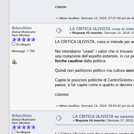
ciaooo
«
Ultima modifica: Gennaio 13, 2016, 07:07:46 pm da 
Arlecchino
LA CRITICA ULIVISTA cosa si inten
Global Moderator
«
Risposta #3 inserito::
Gennaio 14, 2016, 0
Hero Member
LA CRITICA ULIVISTA, cosa si intende per anda
Scollegato
Noi intendiamo "usare" i valori che si trovano
Messaggi: 7.790
una mutazione dell’aspetto esteriore, in cui p
forche caudine
dalla politica.
Quindi non partitismo politico ma cultura
soci
Capire le posizioni politiche di CentroSinistra 
paese, e far capire come e quanto si devono e
ciaoooo
«
Ultima modifica: Gennaio 14, 2016, 06:09:41 pm da 
Arlecchino
LA CRITICA ULIVISTA se saremo c
Global Moderator
«
Risposta #4 inserito::
Gennaio 17, 2016,
Hero Member
Scollegato