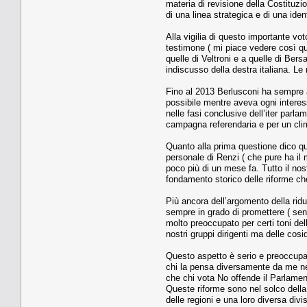
materia di revisione della Costituzio
di una linea strategica e di una ide
Alla vigilia di questo importante v
testimone ( mi piace vedere così que
quelle di Veltroni e a quelle di Ber
indiscusso della destra italiana. Le 
Fino al 2013 Berlusconi ha sempre avu
possibile mentre aveva ogni interes
nelle fasi conclusive dell’iter parl
campagna referendaria e per un clima
Quanto alla prima questione dico qu
personale di Renzi ( che pure ha il
poco più di un mese fa. Tutto il no
fondamento storico delle riforme che
Più ancora dell’argomento della rid
sempre in grado di promettere ( sen
molto preoccupato per certi toni del
nostri gruppi dirigenti ma delle cos
Questo aspetto è serio e preoccupant
chi la pensa diversamente da me né 
che chi vota No offende il Parlament
Queste riforme sono nel solco della
delle regioni e una loro diversa divi