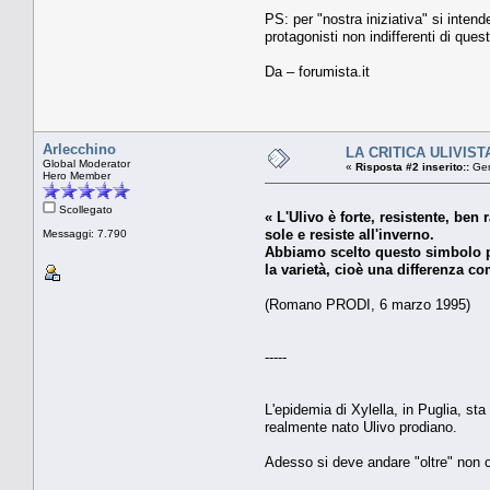
PS: per "nostra iniziativa" si inten
protagonisti non indifferenti di quest
Da – forumista.it
Arlecchino
LA CRITICA ULIVISTA
Global Moderator
«
Risposta #2 inserito::
Gen
Hero Member
Scollegato
« L'Ulivo è forte, resistente, ben
sole e resiste all'inverno.
Messaggi: 7.790
Abbiamo scelto questo simbolo perc
la varietà, cioè una differenza c
(Romano PRODI, 6 marzo 1995)
-----
L'epidemia di Xylella, in Puglia, sta
realmente nato Ulivo prodiano.
Adesso si deve andare "oltre" non c