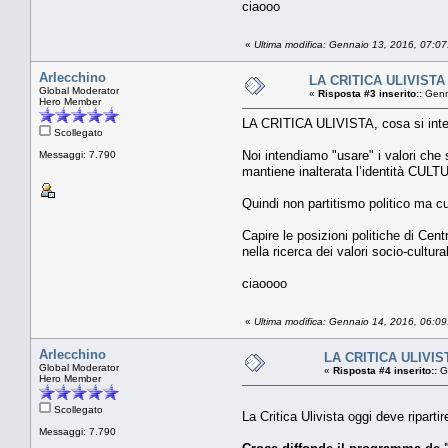
ciaooo
«
Ultima modifica: Gennaio 13, 2016, 07:0
Arlecchino
LA CRITICA ULIVISTA c
Global Moderator
«
Risposta #3 inserito::
Genn
Hero Member
LA CRITICA ULIVISTA, cosa si intend
Scollegato
Noi intendiamo "usare" i valori che 
Messaggi: 7.790
mantiene inalterata l’identità CULT
Quindi non partitismo politico ma c
Capire le posizioni politiche di Cen
nella ricerca dei valori socio-cultu
ciaoooo
«
Ultima modifica: Gennaio 14, 2016, 06:0
Arlecchino
LA CRITICA ULIVIST
Global Moderator
«
Risposta #4 inserito::
Ge
Hero Member
Scollegato
La Critica Ulivista oggi deve ripart
Messaggi: 7.790