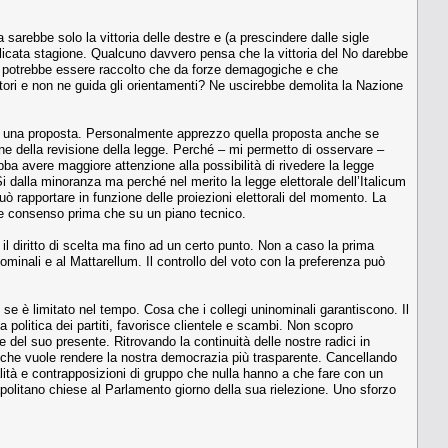
arebbe solo la vittoria delle destre e (a prescindere dalle sigle
delicata stagione. Qualcuno davvero pensa che la vittoria del No darebbe
non potrebbe essere raccolto che da forze demagogiche e che
tori e non ne guida gli orientamenti? Ne uscirebbe demolita la Nazione
to una proposta. Personalmente apprezzo quella proposta anche se
one della revisione della legge. Perché – mi permetto di osservare –
ba avere maggiore attenzione alla possibilità di rivedere la legge
 Si dalla minoranza ma perché nel merito la legge elettorale dell’Italicum
può rapportare in funzione delle proiezioni elettorali del momento. La
arre consenso prima che su un piano tecnico.
l diritto di scelta ma fino ad un certo punto. Non a caso la prima
ominali e al Mattarellum. Il controllo del voto con la preferenza può
e se è limitato nel tempo. Cosa che i collegi uninominali garantiscono. Il
a politica dei partiti, favorisce clientele e scambi. Non scopro
 del suo presente. Ritrovando la continuità delle nostre radici in
rma che vuole rendere la nostra democrazia più trasparente. Cancellando
alità e contrapposizioni di gruppo che nulla hanno a che fare con un
olitano chiese al Parlamento giorno della sua rielezione. Uno sforzo