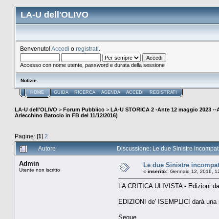
LA-U dell'OLIVO
Benvenuto!
Accedi
o
registrati
.
Accesso con nome utente, password e durata della sessione
Notizie
:
HOME
GUIDA
RICERCA
AGENDA
ACCEDI
REGISTRATI
LA-U dell'OLIVO
>
Forum Pubblico
>
LA-U STORICA 2 -Ante 12 maggio 2023 
Arlecchino Batocio in FB del 11/12/2016)
Pagine: [
1
]
2
Autore
Discussione: Le due Sinistre incompati
Admin
Le due Sinistre incompati
Utente non iscritto
«
inserito::
Gennaio 12, 2016, 1
LA CRITICA ULIVISTA - Edizioni dal M
EDIZIONI de' ISEMPLICI darà una s
Segue