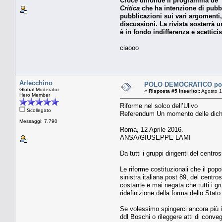
Croce diffonde il programma de "La
Critica
che ha intenzione di pubblica
pubblicazioni sui vari argomenti
discussioni. La rivista sosterrà 
è in fondo indifferenza e scettici
ciaooo
Arlecchino
POLO DEMOCRATICO potre
Global Moderator
«
Risposta #5 inserito::
Agosto 1
Hero Member
Riforme nel solco dell’Ulivo
Scollegato
Referendum Un momento delle dichiar
Messaggi: 7.790
Roma, 12 Aprile 2016.
ANSA/GIUSEPPE LAMI
Da tutti i gruppi dirigenti del centr
Le riforme costituzionali che il po
sinistra italiana post 89, del centro
costante e mai negata che tutti i gr
ridefinizione della forma dello Stat
Se volessimo spingerci ancora più in
ddl Boschi o rileggere atti di conve