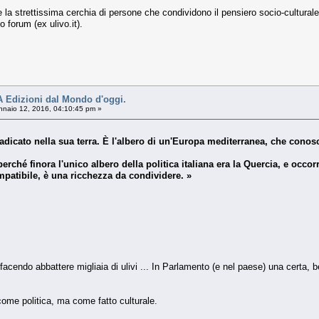
de la strettissima cerchia di persone che condividono il pensiero socio-cultur
o forum (ex ulivo.it).
 Edizioni dal Mondo d'oggi.
naio 12, 2016, 04:10:45 pm »
 radicato nella sua terra. È l'albero di un'Europa mediterranea, che conosc
hé finora l'unico albero della politica italiana era la Quercia, e occorr
ompatibile, è una ricchezza da condividere. »
 facendo abbattere migliaia di ulivi ... In Parlamento (e nel paese) una certa, be
ome politica, ma come fatto culturale.