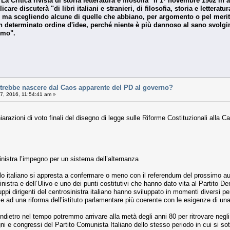
 Critica rivista di storia letteratura e filosofia" il 1º novembre 1902 in
re discuterà "di libri italiani e stranieri, di filosofia, storia e letteratura
, ma scegliendo alcune di quelle che abbiano, per argomento o pel merit
un determinato ordine d'idee, perché niente è più dannoso al sano svolgi
smo".
bbe nascere dal Caos apparente del PD al governo?
7, 2016, 11:54:41 am »
azioni di voto finali del disegno di legge sulle Riforme Costituzionali alla C
osinistra l’impegno per un sistema dell’alternanza
polo italiano si appresta a confermare o meno con il referendum del prossimo a
sinistra e dell’Ulivo e uno dei punti costitutivi che hanno dato vita al Partito D
uppi dirigenti del centrosinistra italiano hanno sviluppato in momenti diversi 
o e ad una riforma dell’istituto parlamentare più coerente con le esigenze di 
dietro nel tempo potremmo arrivare alla metà degli anni 80 per ritrovare negli
gni e congressi del Partito Comunista Italiano dello stesso periodo in cui si so