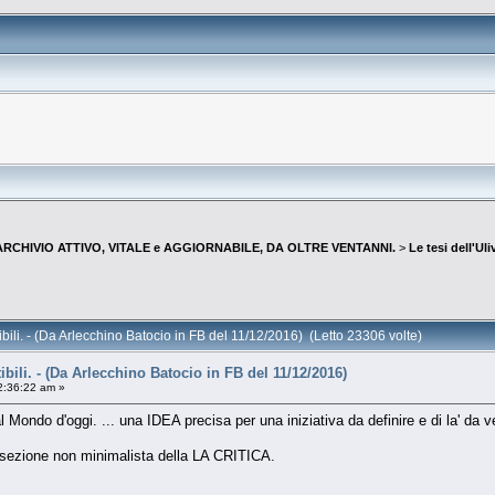
--ARCHIVIO ATTIVO, VITALE e AGGIORNABILE, DA OLTRE VENTANNI.
>
Le tesi dell'U
bili. - (Da Arlecchino Batocio in FB del 11/12/2016) (Letto 23306 volte)
bili. - (Da Arlecchino Batocio in FB del 11/12/2016)
2:36:22 am »
ondo d'oggi. ... una IDEA precisa per una iniziativa da definire e di la' da v
ezione non minimalista della LA CRITICA.