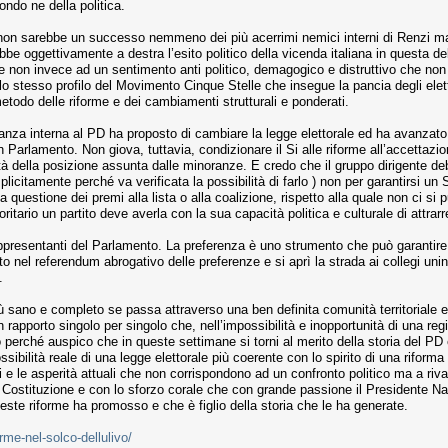
ndo ne della politica.
 non sarebbe un successo nemmeno dei più acerrimi nemici interni di Renzi ma s
bbe oggettivamente a destra l’esito politico della vicenda italiana in questa 
enzi e non invece ad un sentimento anti politico, demagogico e distruttivo che 
lo stesso profilo del Movimento Cinque Stelle che insegue la pancia degli elet
metodo delle riforme e dei cambiamenti strutturali e ponderati.
anza interna al PD ha proposto di cambiare la legge elettorale ed ha avanza
 Parlamento. Non giova, tuttavia, condizionare il Si alle riforme all’accettazi
tà della posizione assunta dalle minoranze. E credo che il gruppo dirigente deb
licitamente perché va verificata la possibilità di farlo ) non per garantirsi un
questione dei premi alla lista o alla coalizione, rispetto alla quale non ci si 
itario un partito deve averla con la sua capacità politica e culturale di attr
ppresentanti del Parlamento. La preferenza è uno strumento che può garantire i
to nel referendum abrogativo delle preferenze e si aprì la strada ai collegi unin
.
 più sano e completo se passa attraverso una ben definita comunità territoriale 
rapporto singolo per singolo che, nell’impossibilità e inopportunità di una regi
erché auspico che in queste settimane si torni al merito della storia del PD e
ssibilità reale di una legge elettorale più coerente con lo spirito di una rifo
ri e le asperità attuali che non corrispondono ad un confronto politico ma a riv
Costituzione e con lo sforzo corale che con grande passione il Presidente Nap
este riforme ha promosso e che è figlio della storia che le ha generate.
orme-nel-solco-dellulivo/