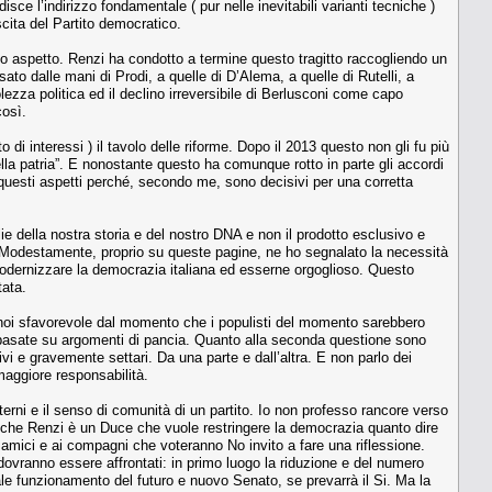
isce l’indirizzo fondamentale ( pur nelle inevitabili varianti tecniche )
scita del Partito democratico.
to aspetto. Renzi ha condotto a termine questo tragitto raccogliendo un
ato dalle mani di Prodi, a quelle di D’Alema, a quelle di Rutelli, a
lezza politica ed il declino irreversibile di Berlusconi come capo
così.
 di interessi ) il tavolo delle riforme. Dopo il 2013 questo non gli fu più
lla patria”. E nonostante questo ha comunque rotto in parte gli accordi
o questi aspetti perché, secondo me, sono decisivi per una corretta
e della nostra storia e del nostro DNA e non il prodotto esclusivo e
ne. Modestamente, proprio su queste pagine, ne ho segnalato la necessità
modernizzare la democrazia italiana ed esserne orgoglioso. Questo
tata.
r noi sfavorevole dal momento che i populisti del momento sarebbero
é basate su argomenti di pancia. Quanto alla seconda questione sono
vi e gravemente settari. Da una parte e dall’altra. E non parlo dei
maggiore responsabilità.
erni e il senso di comunità di un partito. Io non professo rancore verso
e che Renzi è un Duce che vuole restringere la democrazia quanto dire
 amici e ai compagni che voteranno No invito a fare una riflessione.
dovranno essere affrontati: in primo luogo la riduzione e del numero
imale funzionamento del futuro e nuovo Senato, se prevarrà il Si. Ma la