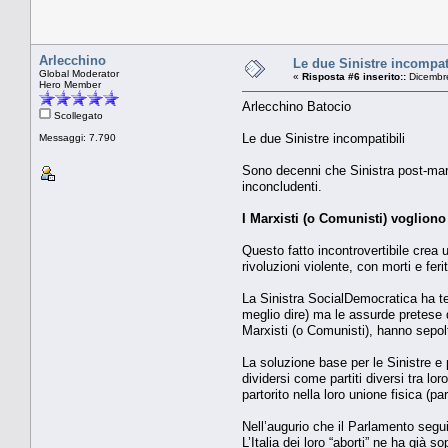
Arlecchino
Le due Sinistre incompati
Global Moderator
«
Risposta #6 inserito::
Dicembre
Hero Member
Arlecchino Batocio
Scollegato
Le due Sinistre incompatibili
Messaggi: 7.790
Sono decenni che Sinistra post-marxis
inconcludenti.
I Marxisti (o Comunisti) vogliono
Questo fatto incontrovertibile crea 
rivoluzioni violente, con morti e fer
La Sinistra SocialDemocratica ha te
meglio dire) ma le assurde pretese d
Marxisti (o Comunisti), hanno sepol
La soluzione base per le Sinistre e 
dividersi come partiti diversi tra 
partorito nella loro unione fisica (part
Nell’augurio che il Parlamento segui
L’Italia dei loro “aborti” ne ha già so