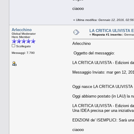
ciaooo
«
Ultima modifica: Gennaio 12, 2016, 02:5
Arlecchino
LA CRITICA ULIVISTA Edi
Global Moderator
«
Risposta #1 inserito::
Gennai
Hero Member
Arlecchino
Scollegato
Oggetto del messaggio:
Messaggi: 7.790
LA CRITICA ULIVISTA - Edizioni dal
Messaggio Inviato: mar gen 12, 20
Oggi nasce LA CRITICA ULIVISTA - E
Oggi abbiamo postato (in LAU) la na
LA CRITICA ULIVISTA - Edizioni dal
Una IDEA precisa per una iniziativa 
EDIZIONI de' ISEMPLICI: Sarà una
ciaooo