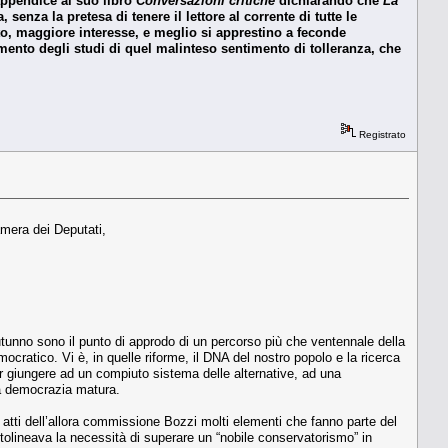
 appendice al suo libro
Conversazioni critiche
dichiarando che
La
, senza la pretesa di tenere il lettore al corrente di tutte le
o, maggiore interesse, e meglio si apprestino a feconde
mento degli studi di quel malinteso sentimento di tolleranza, che
Registrato
amera dei Deputati,
utunno sono il punto di approdo di un percorso più che ventennale della
emocratico. Vi è, in quelle riforme, il DNA del nostro popolo e la ricerca
per giungere ad un compiuto sistema delle alternative, ad una
una democrazia matura.
 atti dell’allora commissione Bozzi molti elementi che fanno parte del
ttolineava la necessità di superare un “nobile conservatorismo” in