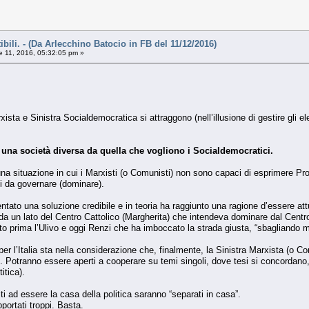
bili. - (Da Arlecchino Batocio in FB del 11/12/2016)
 11, 2016, 05:32:05 pm »
ta e Sinistra Socialdemocratica si attraggono (nell’illusione di gestire gli ele
 una società diversa da quella che vogliono i Socialdemocratici.
una situazione in cui i Marxisti (o Comunisti) non sono capaci di esprimere Prog
iti da governare (dominare).
ntato una soluzione credibile e in teoria ha raggiunto una ragione d’essere att
a un lato del Centro Cattolico (Margherita) che intendeva dominare dal Centro e 
to prima l’Ulivo e oggi Renzi che ha imboccato la strada giusta, “sbagliando 
per l’Italia sta nella considerazione che, finalmente, la Sinistra Marxista (o 
loro. Potranno essere aperti a cooperare su temi singoli, dove tesi si concord
itica).
ti ad essere la casa della politica saranno “separati in casa”.
pportati troppi. Basta.