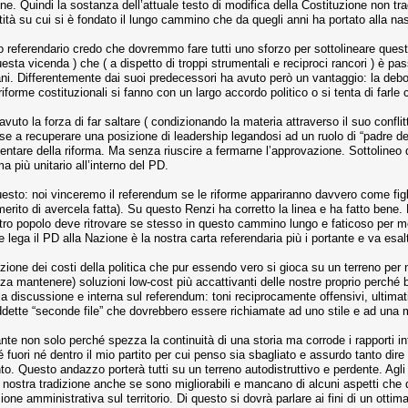
ne. Quindi la sostanza dell’attuale testo di modifica della Costituzione non trad
ntità su cui si è fondato il lungo cammino che da quegli anni ha portato alla na
oto referendario credo che dovremmo fare tutti uno sforzo per sottolineare ques
sta vicenda ) che ( a dispetto di troppi strumentali e reciproci rancori ) è pass
sani. Differentemente dai suoi predecessori ha avuto però un vantaggio: la debo
riforme costituzionali si fanno con un largo accordo politico o si tenta di farle 
to la forza di far saltare ( condizionando la materia attraverso il suo conflitto
se a recuperare una posizione di leadership legandosi ad un ruolo di “padre de
amentare della riforma. Ma senza riuscire a fermarne l’approvazione. Sottoline
 più unitario all’interno del PD.
esto: noi vinceremo il referendum se le riforme appariranno davvero come figli
 merito di avercela fatta). Su questo Renzi ha corretto la linea e ha fatto be
stro popolo deve ritrovare se stesso in questo cammino lungo e faticoso per 
 lega il PD alla Nazione è la nostra carta referendaria più i portante e va esal
uzione dei costi della politica che pur essendo vero si gioca su un terreno pe
za mantenere) soluzioni low-cost più accattivanti delle nostre proprio perch
la discussione e interna sul referendum: toni reciprocamente offensivi, ultimati
iddette “seconde file” che dovrebbero essere richiamate ad uno stile e ad una 
e non solo perché spezza la continuità di una storia ma corrode i rapporti int
fuori né dentro il mio partito per cui penso sia sbagliato e assurdo tanto dir
o. Questo andazzo porterà tutti su un terreno autodistruttivo e perdente. Agli
 nostra tradizione anche se sono migliorabili e mancano di alcuni aspetti che 
sione amministrativa sul territorio. Di questo si dovrà parlare ai fini di un ott