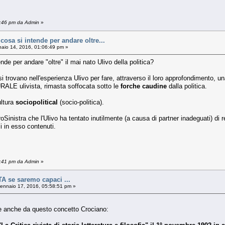
7:46 pm da Admin
»
osa si intende per andare oltre...
aio 14, 2016, 01:06:49 pm »
e per andare "oltre" il mai nato Ulivo della politica?
si trovano nell'esperienza Ulivo per fare, attraverso il loro approfondimento, u
URALE ulivista, rimasta soffocata sotto le
forche caudine
dalla politica.
ultura
sociopolitical
(socio-politica).
troSinistra che l'Ulivo ha tentato inutilmente (a causa di partner inadeguati) d
rali in esso contenuti.
9:41 pm da Admin
»
A se saremo capaci ...
nnaio 17, 2016, 05:58:51 pm »
ire anche da questo concetto Crociano: