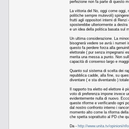
perfezione non fa parte di questo mo
La vittoria del No, oggi come oggi,
politiche sempre mutevoli) spingere
frutti agli oppositori interni di R
sposterebbe ulteriormente a destra 
e un idea della politica basata sul 
Un ultima considerazione. La minor
bisognerà vedere se avrà i numeri in
questo fa perdere forza alla genuini
elettorale ( pur senza impegnarsi esp
merita una messa a punto. Non sulla 
capacità di consenso largo e maggior
Quanto sul sistema di scelta dei ra
repubblica cadde, alla fine, su ques
diventare ( e sta diventando ) totale
Il rapporto tra eletto ed elettore è
voto di preferenza impone invece un 
evidentemente nulla di nuovo. Ecco p
queste riforme e verificando ogni po
dal nostro confronto interno i ranco
momento alto come la riforma della 
che spetta soprattutto al PD che qu
Da -
http://www.unita.tv/opinioni/rif