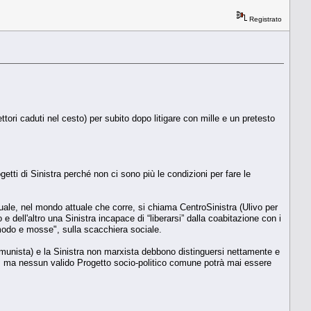
Registrato
ttori caduti nel cesto) per subito dopo litigare con mille e un pretesto
etti di Sinistra perché non ci sono più le condizioni per fare le
uale, nel mondo attuale che corre, si chiama CentroSinistra (Ulivo per
dell'altro una Sinistra incapace di “liberarsi” dalla coabitazione con i
modo e mosse", sulla scacchiera sociale.
Comunista) e la Sinistra non marxista debbono distinguersi nettamente e
ano, ma nessun valido Progetto socio-politico comune potrà mai essere