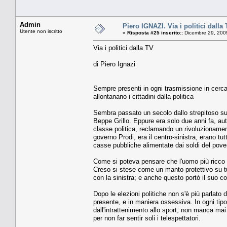
Admin
Piero IGNAZI. Via i politici dalla
Utente non iscritto
«
Risposta #25 inserito::
Dicembre 29, 200
Via i politici dalla TV
di Piero Ignazi
Sempre presenti in ogni trasmissione in cerca di
allontanano i cittadini dalla politica
Sembra passato un secolo dallo strepitoso succ
Beppe Grillo. Eppure era solo due anni fa, au
classe politica, reclamando un rivoluzionamento
governo Prodi, era il centro-sinistra, erano tut
casse pubbliche alimentate dai soldi del pove
Come si poteva pensare che l'uomo più ricco d'I
Creso si stese come un manto protettivo su tutt
con la sinistra; e anche questo portò il suo co
Dopo le elezioni politiche non s'è più parlato 
presente, e in maniera ossessiva. In ogni tipo
dall'intrattenimento allo sport, non manca mai 
per non far sentir soli i telespettatori.