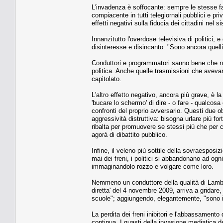
L'invadenza è soffocante: sempre le stesse fac
compiacente in tutti telegiornali pubblici e pr
effetti negativi sulla fiducia dei cittadini nel s
Innanzitutto l'overdose televisiva di politici,
disinteresse e disincanto: "Sono ancora quelli
Conduttori e programmatori sanno bene che non 
politica. Anche quelle trasmissioni che avevano 
capitolato.
L'altro effetto negativo, ancora più grave, è la
'bucare lo schermo' di dire - o fare - qualcosa 
confronti del proprio avversario. Questi due obi
aggressività distruttiva: bisogna urlare più for
ribalta per promuovere se stessi più che per 
agorà di dibattito pubblico.
Infine, il veleno più sottile della sovraesposi
mai dei freni, i politici si abbandonano ad ogn
immaginandolo rozzo e volgare come loro.
Nemmeno un conduttore della qualità di Lambe
diretta' del 4 novembre 2009, arriva a gridare,
scuole"; aggiungendo, elegantemente, "sono 
La perdita dei freni inibitori e l'abbassamento 
continua. I guasti della invasione mediatica dei 