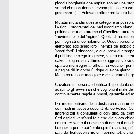
piccola borghesia che aspiravano ad una propri
settori che non riconoscevano più alla classe di
governare. (...) Volevano affermare la loro funzi
Mutatis mutandis queste categorie si possono o
i valori, i programmi del berlusconismo siano
politico che ruota attorno al Cavaliere, tanto
'movimento' e del 'regime'. Quella di moviment
per i leghisti di complemento. Questi personag
elettorato additando loro i 'nemici' del popol
'poteri forti', i sindacati, e quel poco di sta
il pubblico impiego in genere, vale a dire le cat
salvo ripiegare sul vittimismo aggressivo se c
sparare menzogne a raffica - si vedano i puntu
a pagina 40 in corpo 6, dopo qualche giorno.
Ma la protezione maggiore è assicurata dal gr
Cavaliere in persona identifica il tipo ideale
sospinto gli avversari che vogliono il male del
continuamente regole e prassi, garanzie ed equil
Dal movimentismo della destra promana un desid
ceti medi in ascesa descritti da de Felice. Cet
imprenditori ai consulenti di ogni tipo, dai com
Ceti esplosi vent'anni fa e che già allora chie
naturaliter verso il nuovismo di destra il cui d
borghesia per i suoi 'lombi opimi' e anche, pi
parti del berlusconismo di movimento), e che 