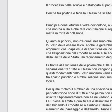
Il crocefisso nelle scuole è catalogato al pari
Perché tra politica e fede la Chiesa ha scelto l
Principi e consuetudini a volte coincidono, a 
che non ha nulla a che fare con l'Unione europ
mette in rotta di collisione.
Quanto ai principi, non c'è quasi nessuno ch
lo Stato deve essere laico. Anche le gerarchi
argomenti così capziosi e di specificazioni c
che l'esposizione del crocefisso nelle aule sc
della laicità dello Stato. Un ragionamento deg
Di fronte alla virulenza delle polemiche sulla 
separazione tra Stato e Chiesa non vengano pr
questi fondamenti dello Stato moderno venisser
tra spazio pubblico e simboli religiosi non s
logica.
Per quale motivo il simbolo di una specifica r
per definizione sono di tutti e che perciò non
un'altra? Apparentemente non se ne vedono. A m
La Chiesa si limita a qualificare e delimitare l
derubricando il crocefisso a simbolo culturale
elemento del paesaggio e dell'arredo. Tant'è c