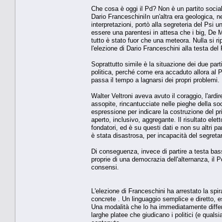
Che cosa è oggi il Pd? Non è un partito social
Dario FranceschiniIn un'altra era geologica, n
interpretazioni, portò alla segreteria del Psi un
essere una parentesi in attesa che i big, De Ma
tutto è stato fuor che una meteora. Nulla si r
l'elezione di Dario Franceschini alla testa del
Soprattutto simile è la situazione dei due parti
politica, perché come era accaduto allora al Ps
passa il tempo a lagnarsi dei propri problemi. M
Walter Veltroni aveva avuto il coraggio, l'ard
assopite, rincantucciate nelle pieghe della soc
espressione per indicare la costruzione del pri
aperto, inclusivo, aggregante. Il risultato ele
fondatori, ed è su questi dati e non su altri par
è stata disastrosa, per incapacità del segretari
Di conseguenza, invece di partire a testa bas
proprie di una democrazia dell'alternanza, il 
consensi.
L'elezione di Franceschini ha arrestato la spir
concrete . Un linguaggio semplice e diretto, e
Una modalità che lo ha immediatamente differen
larghe platee che giudicano i politici (e qual