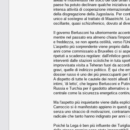
alleati e muovendosi nel solco dei due binari t
paese ha potuto declinare qualche iniziativa 
intensa attività di cooperazione internazionale 
della disgregazione della Jugoslavia. Per contr
unico al sostegno al trattato di Maastricht. 
oscillante, quasi schizofrenico, dovuto al div
Il governo Berlusconi ha ulteriormente accentua
mentre nel passato era almeno chiara l'impos
e freddezza, se non aperta ostilità, verso l'U
L'aspetto più sorprendente viene proprio dalla 
anni come commissario a Bruxelles ci si aspet
ripetuti a scadenza regolare: dall'infelice gest
interventi dalle stazioni sciistiche in tuta spo
improvvisata visita a Teheran fuori da accordi 
gravi, quelle di indirizzo politico. È qui che 
dossier russo è uno dei più preoccupanti per 
A dispetto di tutte le cautele dei nostri alleati
intimi, 'di letto', che legano Berlusconi e Puti
Russia e Turchia per il gasdotto alternativo a
centrale come la sicurezza energetica continua 
Ma l'aspetto più inquietante viene dalla esplici
Carroccio si è manifestato appieno in questi gior
senza uno straccio di motivazioni, contrariamen
radicale che tanto hanno indignato per anni i 
Poiché la Lega è ben più influente dei Turiglia