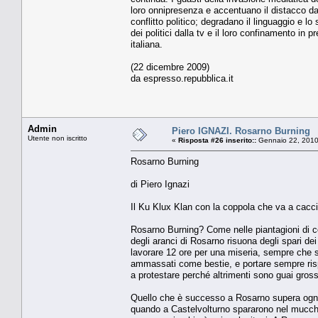
loro onnipresenza e accentuano il distacco da
conflitto politico; degradano il linguaggio e 
dei politici dalla tv e il loro confinamento in p
italiana.
(22 dicembre 2009)
da espresso.repubblica.it
Admin
Piero IGNAZI. Rosarno Burning
Utente non iscritto
«
Risposta #26 inserito::
Gennaio 22, 2010
Rosarno Burning
di Piero Ignazi
Il Ku Klux Klan con la coppola che va a cacci
Rosarno Burning? Come nelle piantagioni di co
degli aranci di Rosarno risuona degli spari dei b
lavorare 12 ore per una miseria, sempre che se
ammassati come bestie, e portare sempre rispe
a protestare perché altrimenti sono guai gross
Quello che è successo a Rosarno supera ogni 
quando a Castelvolturno spararono nel mucchi