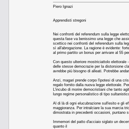
Piero Ignazi
Apprendisti stregoni
Nei confronti del referendum sulla legge eletto
questa fase va benissimo una legge che assic
scettico nei confronti del referendum sulla le
sì all'abrogazione. La ragione è evidente: for
al primo partito un bonus per arrivare al 55 p
Con questo ulteriore mostriciattolo elettoral
delle stesse democrazie per la distorsione cla
avrebbe più bisogno di alleati. Potrebbe andar
Anzi, magari prende corpo l'ipotesi di una cris
regalo fornito dalla nuova legge elettorale. Pe
L'incubo di morire democristiani che tanto agit
lungo regime personalistico di tipo sultanistic
Al di là di ogni elucubrazione sull'esito e gli e
maggioranza. Per intralciare la sua marcia tri
dimostrata in precedenti occasioni, puntano su
Immemori del patto d'acciaio siglato un decen
quanto il