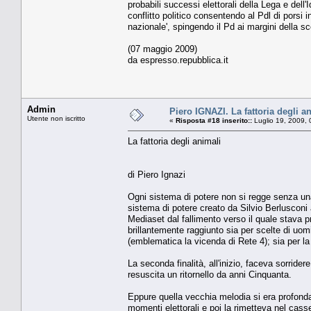
probabili successi elettorali della Lega e dell
conflitto politico consentendo al Pdl di porsi
nazionale', spingendo il Pd ai margini della s
(07 maggio 2009)
da espresso.repubblica.it
Admin
Piero IGNAZI. La fattoria degli a
Utente non iscritto
«
Risposta #18 inserito::
Luglio 19, 2009, 
La fattoria degli animali
di Piero Ignazi
Ogni sistema di potere non si regge senza una 
sistema di potere creato da Silvio Berlusconi a
Mediaset dal fallimento verso il quale stava pre
brillantemente raggiunto sia per scelte di uom
(emblematica la vicenda di Rete 4); sia per l
La seconda finalità, all'inizio, faceva sorrider
resuscita un ritornello da anni Cinquanta.
Eppure quella vecchia melodia si era profondam
momenti elettorali e poi la rimetteva nel ca