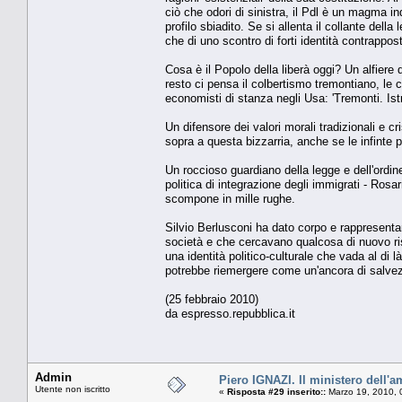
ciò che odori di sinistra, il Pdl è un magma in
profilo sbiadito. Se si allenta il collante della
che di uno scontro di forti identità contrappos
Cosa è il Popolo della liberà oggi? Un alfiere
resto ci pensa il colbertismo tremontiano, le c
economisti di stanza negli Usa: 'Tremonti. Istr
Un difensore dei valori morali tradizionali e c
sopra a questa bizzarria, anche se le infinte p
Un roccioso guardiano della legge e dell'ordine?
politica di integrazione degli immigrati - Ros
scompone in mille rughe.
Silvio Berlusconi ha dato corpo e rappresentan
società e che cercavano qualcosa di nuovo rispe
una identità politico-culturale che vada al di l
potrebbe riemergere come un'ancora di salve
(25 febbraio 2010)
da espresso.repubblica.it
Admin
Piero IGNAZI. Il ministero dell'
Utente non iscritto
«
Risposta #29 inserito::
Marzo 19, 2010, 