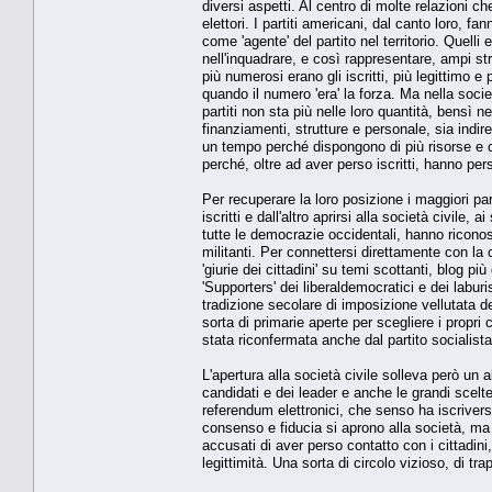
diversi aspetti. Al centro di molte relazioni ch
elettori. I partiti americani, dal canto loro, 
come 'agente' del partito nel territorio. Quelli
nell'inquadrare, e così rappresentare, ampi s
più numerosi erano gli iscritti, più legittimo e 
quando il numero 'era' la forza. Ma nella soci
partiti non sta più nelle loro quantità, bensì n
finanziamenti, strutture e personale, sia indir
un tempo perché dispongono di più risorse e co
perché, oltre ad aver perso iscritti, hanno per
Per recuperare la loro posizione i maggiori par
iscritti e dall'altro aprirsi alla società civile, a
tutte le democrazie occidentali, hanno riconosci
militanti. Per connettersi direttamente con la 
'giurie dei cittadini' su temi scottanti, blog pi
'Supporters' dei liberaldemocratici e dei labu
tradizione secolare di imposizione vellutata de
sorta di primarie aperte per scegliere i propri
stata riconfermata anche dal partito socialist
L'apertura alla società civile solleva però un al
candidati e dei leader e anche le grandi scelt
referendum elettronici, che senso ha iscriversi
consenso e fiducia si aprono alla società, ma 
accusati di aver perso contatto con i cittadini,
legittimità. Una sorta di circolo vizioso, di tra