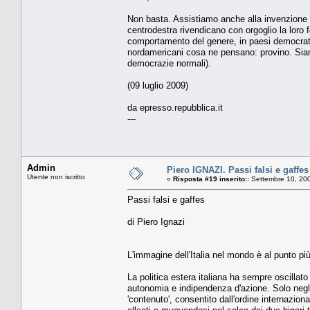
Non basta. Assistiamo anche alla invenzione di
centrodestra rivendicano con orgoglio la loro 
comportamento del genere, in paesi democratic
nordamericani cosa ne pensano: provino. Siamo o
democrazie normali).
(09 luglio 2009)
da epresso.repubblica.it
---
Admin
Piero IGNAZI. Passi falsi e gaffes
Utente non iscritto
«
Risposta #19 inserito::
Settembre 10, 200
Passi falsi e gaffes
di Piero Ignazi
L'immagine dell'Italia nel mondo è al punto pi
La politica estera italiana ha sempre oscillato t
autonomia e indipendenza d'azione. Solo negl
'contenuto', consentito dall'ordine internazio