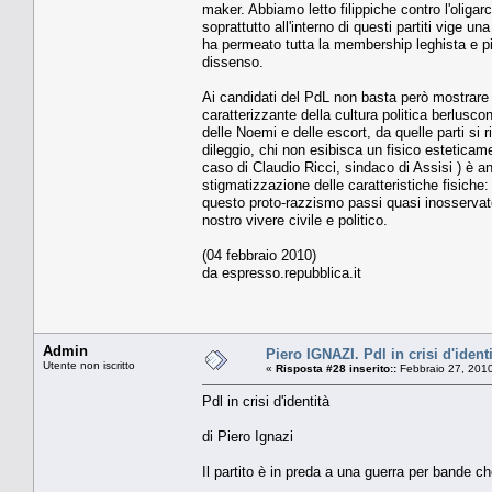
maker. Abbiamo letto filippiche contro l'oliga
soprattutto all'interno di questi partiti vige 
ha permeato tutta la membership leghista e pid
dissenso.
Ai candidati del PdL non basta però mostrare 
caratterizzante della cultura politica berlus
delle Noemi e delle escort, da quelle parti si r
dileggio, chi non esibisca un fisico esteticam
caso di Claudio Ricci, sindaco di Assisi ) è a
stigmatizzazione delle caratteristiche fisiche
questo proto-razzismo passi quasi inosservat
nostro vivere civile e politico.
(04 febbraio 2010)
da espresso.repubblica.it
Admin
Piero IGNAZI. Pdl in crisi d'ident
Utente non iscritto
«
Risposta #28 inserito::
Febbraio 27, 2010
Pdl in crisi d'identità
di Piero Ignazi
Il partito è in preda a una guerra per bande c