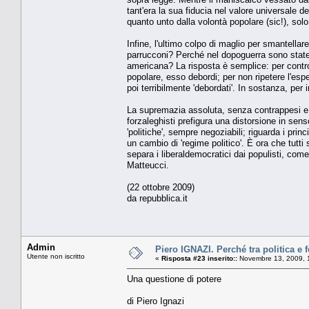
tant'era la sua fiducia nel valore universale d
quanto unto dalla volontà popolare (sic!), solo
Infine, l'ultimo colpo di maglio per smantella
parrucconi? Perché nel dopoguerra sono state i
americana? La risposta è semplice: per controll
popolare, esso debordi; per non ripetere l'esp
poi terribilmente 'debordati'. In sostanza, per
La supremazia assoluta, senza contrappesi e c
forzaleghisti prefigura una distorsione in sen
'politiche', sempre negoziabili; riguarda i pri
un cambio di 'regime politico'. È ora che tutt
separa i liberaldemocratici dai populisti, co
Matteucci.
(22 ottobre 2009)
da repubblica.it
Admin
Piero IGNAZI. Perché tra politica e f
Utente non iscritto
«
Risposta #23 inserito::
Novembre 13, 2009, 
Una questione di potere
di Piero Ignazi