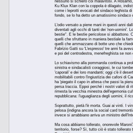
nessuno si schierò coi malavitosi. A Rosarno
Ku Klux Klan con la coppola è dilagato, indist
come i leprotti evocati del sindaco leghista d
fondo, se lo ha detto un amatissimo sindaco d
L'odio versato a piene mani in questi anni dall
diventati agli occhi di tanti dei 'non-uomini'.
bestie". E le bestie pericolose si abbattono.
quelli che sfruttano in maniera bestiale la fam
quelli che ammazzano di botte uno che chiede
Fabrizio Gatti su 'L'espresso' tre anni fa avev
e poi del centrodestra, menefreghista se non
Lo schiavismo alla pommarola continua a prolif
sinistra e sindacalisti coraggiosi, le cui tombe
'caporali' e dei loro mandanti; oggi c'è il de
mobilitabili contro l'ingiustizia dei cafoni di 
ha 'piegato il capo in attesa che passi la pien
persa traccia. Eppoi perché i nostri valori di 
rimesta la vecchia minestra dell'egemonia cult
repubblicana: l'uguaglianza degli uomini, il ricon
Soprattutto, pietà l'è morta. Guai ai vinti. I vin
pelosa (indigna ancora la social card tremon
invece si arrabbiano arriva un ministro dell'In
Ma cosa abbiamo tollerato, onorevole Maroni? Il
territorio, forse? Sì, tutto ciò è stato tollera