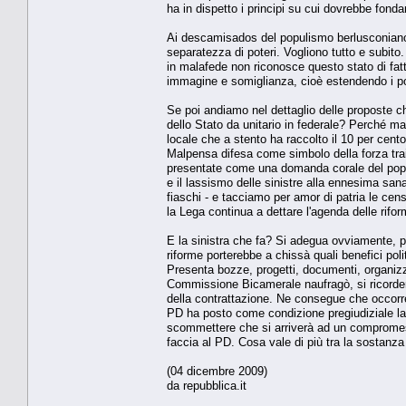
ha in dispetto i principi su cui dovrebbe fonda
Ai descamisados del populismo berlusconiano no
separatezza di poteri. Vogliono tutto e subito
in malafede non riconosce questo stato di fatt
immagine e somiglianza, cioè estendendo i pote
Se poi andiamo nel dettaglio delle proposte 
dello Stato da unitario in federale? Perché m
locale che a stento ha raccolto il 10 per cento d
Malpensa difesa come simbolo della forza tr
presentate come una domanda corale del popolo
e il lassismo delle sinistre alla ennesima sanat
fiaschi - e tacciamo per amor di patria le censu
la Lega continua a dettare l'agenda delle rifor
E la sinistra che fa? Si adegua ovviamente, pe
riforme porterebbe a chissà quali benefici pol
Presenta bozze, progetti, documenti, organizza
Commissione Bicamerale naufragò, si ricordere
della contrattazione. Ne consegue che occorre a
PD ha posto come condizione pregiudiziale la
scommettere che si arriverà ad un compromess
faccia al PD. Cosa vale di più tra la sostanza
(04 dicembre 2009)
da repubblica.it