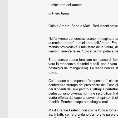
Il ministero dell'amore
di Piero Ignazi
Odio e Amore. Bene e Male. Berlusconi agisce
Nell'universo concentrazionario immaginato da 
autentico terrore': il ministero dell'Amore. Era 
mondo provvedeva il ministero della Verità, d
verosimilmente false. Solo il partito poteva de
Tutto questo suona familiare nel paese di Berlu
vera la mancanza di timbri e bolli, non è vera l
nostalgici del manganello). La realtà non esis
Chigi.
Così nasce e si impone il 'benpensare': eliminan
conferenza stampa del presidente del Consiglio
dai dirigenti del suo partito si attaglia perf
berlusconiano diventa norma e i più diligenti 
verità offerta dal capo ai poveri di spirito. E
fedeltà. Perché il capo non sbaglia mai.
Ma il Grande Fratello non solo è l'unica fonte 
sé. Infatti, come grondano d'amore le parole s