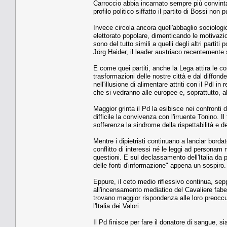
Carroccio abbia incarnato sempre più convinta
profilo politico siffatto il partito di Bossi non
Invece circola ancora quell'abbaglio sociologi
elettorato popolare, dimenticando le motivazioni
sono del tutto simili a quelli degli altri parti
Jörg Haider, il leader austriaco recentement
E come quei partiti, anche la Lega attira le 
trasformazioni delle nostre città e dal diffond
nell'illusione di alimentare attriti con il Pdl in
che si vedranno alle europee e, soprattutto, a
Maggior grinta il Pd la esibisce nei confronti d
difficile la convivenza con l'irruente Tonino. 
sofferenza la sindrome della rispettabilità e d
Mentre i dipietristi continuano a lanciar bord
conflitto di interessi né le leggi ad personam
questioni. E sul declassamento dell'Italia da
delle fonti d'informazione" appena un sospiro.
Eppure, il ceto medio riflessivo continua, sep
all'incensamento mediatico del Cavaliere fab
trovano maggior rispondenza alle loro preoccup
l'Italia dei Valori.
Il Pd finisce per fare il donatore di sangue, si