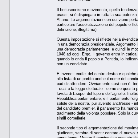
Il berlusconismo-movimento, quella tendenza a
prassi, si è dispiegato in tutta la sua potenza
Alfano. Le argomentazioni con cui viene portato
particolare l'assolutizzazione del popolo e l'ido
definizione, illegittima).
Questa impostazione si riflette nella rivendica
in una democrazia presidenziale. Argomento inc
una democrazia parlamentare, e quindi le mod
1948 ad oggi. Ergo, il governo entra in caric
quando lo grida il popolo a Pontida, lo indicano
non un candidato.
E invece i corifei del centro-destra e qualch
alla lista di un partito anche il nome del cand
può disattendere. Ovviamente così non è. Inna
- qual è la legge elettorale - come se questa 
favola di Esopo, del lupo e dell'agnello. Inoltr
Repubblica parlamentare, è il parlamento l'org
solide della nostra, pur avendo anch'esse - 
del candidato premier, il parlamento ha mandat
tradimento della volontà popolare. Solo la cur
simili corbellerie.
Il secondo tipo di argomentazione dei moviment
giudicare, sembra di sentir cantare di nuovo. 
sopra legge. Mentre il maniscalco vessato dal 