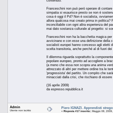
contenuto.
Franceschini non può però sperare di contare 
simpatia si esaurisce presto se non è sostenut
cosa è oggi il Pd? Non è socialista, ovviamen
allora qualcosa mai creato prima in politica? Pe
inconciliabile con ogni altra esperienza del 
mai dato sostanza culturale al progetto: si son
Franceschini non ha la bacchetta magica per s
avvicinano e con esse una definizione della 
socialisti europei hanno concesso agli elett
scelta transitoria, anche perché al di fuori de
Il dilemma riguarda soprattutto la componente
popolare europeo, pronto ad accogliere a bracc
(a meno che essa non scopra una anima verde o 
attrezzato di altri per mettere ordine tra le ten
'progressista' del partito. Un compito che sar
minacciati dalla crisi, che rischiano di essere
(16 aprile 2009)
da espresso.repubblica.it
Admin
Piero IGNAZI. Apprendisti strego
Utente non iscritto
«
Risposta #17 inserito::
Maggio 08, 2009,