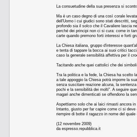
La consuetudine della sua presenza si scontra
Ma è un caso degno di una così corale levata 
dell'Uomo i cui giudici sono stati descritti, 
profondo sia il solco che il Cavaliere lascia ne
perché dei principi non ci si cura: come in ta
carte quando premono forti interessi e forti gr
La Chiesa italiana, gruppo d'interesse quant'a
e tenta di tappare la bocca ai suoi critici tac
caso la generale sensibilità affettiva per il cr
Tacitando anche quei cattolici che dei simboli
Tra la politica e la fede, la Chiesa ha scelto
a tale appoggio la Chiesa potrà imporre la sua
senza suscitare reazione alcuna, la sentenza 
pochi e la sensibilità dei molti". A seguire qu
magari anche dimenticati se offendono la sens
Aspettiamo solo che ai laici rimasti ancora in c
Intanto, giusto per far capire come ci si deve
riempire di botte il ragazzo in nome del quale 
(12 novembre 2009)
da espresso.repubblica.it