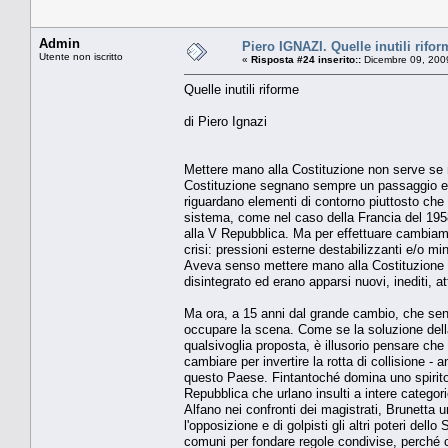
Admin
Piero IGNAZI. Quelle inutili rifor
Utente non iscritto
«
Risposta #24 inserito::
Dicembre 09, 200
Quelle inutili riforme
di Piero Ignazi
Mettere mano alla Costituzione non serve se 
Costituzione segnano sempre un passaggio epoc
riguardano elementi di contorno piuttosto che l
sistema, come nel caso della Francia del 1958
alla V Repubblica. Ma per effettuare cambiame
crisi: pressioni esterne destabilizzanti e/o 
Aveva senso mettere mano alla Costituzione do
disintegrato ed erano apparsi nuovi, inediti, at
Ma ora, a 15 anni dal grande cambio, che senso
occupare la scena. Come se la soluzione della 
qualsivoglia proposta, è illusorio pensare che
cambiare per invertire la rotta di collisione - an
questo Paese. Fintantoché domina uno spirito 
Repubblica che urlano insulti a intere categorie
Alfano nei confronti dei magistrati, Brunetta u
l'opposizione e di golpisti gli altri poteri del
comuni per fondare regole condivise, perché 