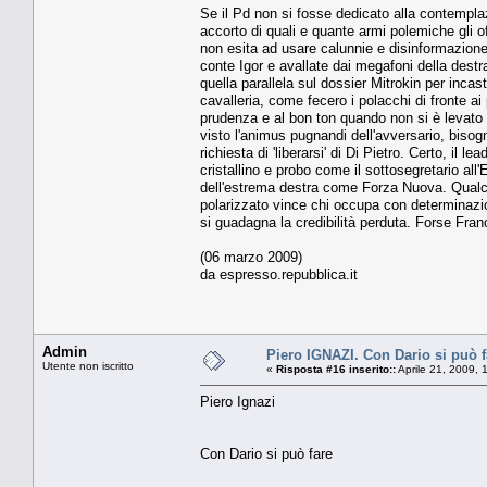
Se il Pd non si fosse dedicato alla contempla
accorto di quali e quante armi polemiche gli o
non esita ad usare calunnie e disinformazione
conte Igor e avallate dai megafoni della dest
quella parallela sul dossier Mitrokin per inc
cavalleria, come fecero i polacchi di fronte ai
prudenza e al bon ton quando non si è levato n
visto l'animus pugnandi dell'avversario, bisog
richiesta di 'liberarsi' di Di Pietro. Certo, il l
cristallino e probo come il sottosegretario all
dell'estrema destra come Forza Nuova. Qualch
polarizzato vince chi occupa con determinazion
si guadagna la credibilità perduta. Forse France
(06 marzo 2009)
da espresso.repubblica.it
Admin
Piero IGNAZI. Con Dario si può f
Utente non iscritto
«
Risposta #16 inserito::
Aprile 21, 2009, 
Piero Ignazi
Con Dario si può fare