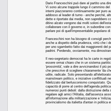
Dario Franceschini può dare al partito una dir
Vi sono alcune trappole lungo il cammino del 
interni piazzeranno continuamente per puro aut
addosso al leader di turno - anche perché, altr
dette e riportate dai media, non saprebbero c
ditino alzato vengono dai molti soloni dell'est
collaborare con il governo e, in subordine con 
parlare poi di quell'impresentabile popolano di
Franceschini non ha bisogno di consigli perché
anche a dispetto della prudenza, virtù che i d
per uno sgambetto fatto dai maggiorenti del pa
padrini. Perdendo, ovviamente, ma dimostrando 
Il neo-segretario democrat ha le carte in rego
essere ormai chiaro che in un sistema partiti
'prossimità', vale a dire avvicinandosi il più p
che prescrive di scegliere chiaramente 'da che 
udite, radicale. Solo presentando all'elettora
mainstream politico, e iniziative conflittuali ne
fidelizzato dal berlusconismo conquistato. Q
capacità di porre al centro dell'agenda politic
numerosi punti deboli: dalla distruzione della s
regalare agli amici l'Alitalia, dall'assenza ass
all'informazione alla militarizzazione e 'miliziaz
provincialismo da italietta d'antan in politica e