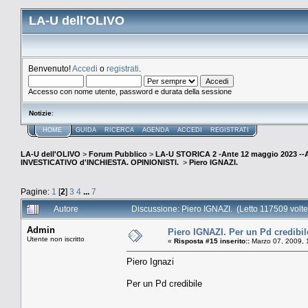
LA-U dell'OLIVO
Benvenuto!
Accedi
o
registrati
.
Accesso con nome utente, password e durata della sessione
Notizie
:
HOME
GUIDA
RICERCA
AGENDA
ACCEDI
REGISTRATI
LA-U dell'OLIVO
>
Forum Pubblico
>
LA-U STORICA 2 -Ante 12 maggio 2023 
INVESTICATIVO d'INCHIESTA. OPINIONISTI.
>
Piero IGNAZI.
Pagine:
1
[
2
]
3
4
...
7
Autore
Discussione: Piero IGNAZI. (Letto 117509 volte
Admin
Piero IGNAZI. Per un Pd credibil
Utente non iscritto
«
Risposta #15 inserito::
Marzo 07, 2009, 
Piero Ignazi
Per un Pd credibile