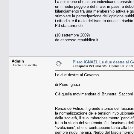
La soluzione che alcuni individuano consiste n
un rimedio peggiore del male, in paesi a debole
bilanciamento tra una membership attiva e grat
stimolare la partecipazione dell'opinione pubbli
i cittadini e il ruolo dell'iscritto riduce il risc
Pd sta correndo.
(10 settembre 2009)
da espresso.repubblica.it
Admin
Piero IGNAZI. Le due destre al 
Utente non iscritto
«
Risposta #21 inserito::
Ottobre 06, 2009,
Le due destre al Governo
di Piero Ignazi
C'è quella movimentista di Brunetta, Sacconi 
Renzo de Felice, il grande storico del fascis
la normalizzazione delle tensioni rivoluzionarie
della società, il suo imborghesimento 'panciafi
tutta la storia del ventennio: è il fascismo del
'rivoluzione', che si contrappone tanto alla bo
sempre nuovi nemici. Nerbo del fascismo-movim