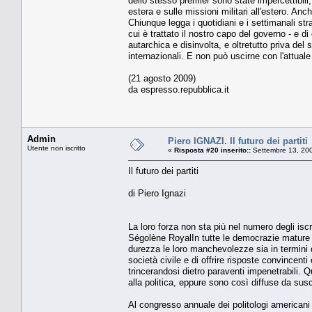
dello stesso premier sono state impercettibili,
estera e sulle missioni militari all'estero. An
Chiunque legga i quotidiani e i settimanali stra
cui è trattato il nostro capo del governo - e 
autarchica e disinvolta, e oltretutto priva del 
internazionali. E non può uscirne con l'attual
(21 agosto 2009)
da espresso.repubblica.it
Admin
Piero IGNAZI. Il futuro dei partiti
Utente non iscritto
«
Risposta #20 inserito::
Settembre 13, 200
Il futuro dei partiti
di Piero Ignazi
La loro forza non sta più nel numero degli iscr
Ségolène RoyalIn tutte le democrazie mature i 
durezza le loro manchevolezze sia in termini d
società civile e di offrire risposte convincenti
trincerandosi dietro paraventi impenetrabili. Q
alla politica, eppure sono così diffuse da susci
Al congresso annuale dei politologi americani s