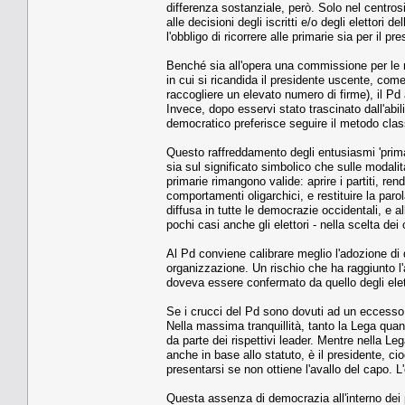
differenza sostanziale, però. Solo nel centro
alle decisioni degli iscritti e/o degli elettori d
l'obbligo di ricorrere alle primarie sia per il p
Benché sia all'opera una commissione per le mo
in cui si ricandida il presidente uscente, co
raccogliere un elevato numero di firme), il Pd
Invece, dopo esservi stato trascinato dall'abil
democratico preferisce seguire il metodo class
Questo raffreddamento degli entusiasmi 'primar
sia sul significato simbolico che sulle modalit
primarie rimangono valide: aprire i partiti, rend
comportamenti oligarchici, e restituire la par
diffusa in tutte le democrazie occidentali, e al
pochi casi anche gli elettori - nella scelta dei 
Al Pd conviene calibrare meglio l'adozione di q
organizzazione. Un rischio che ha raggiunto l'a
doveva essere confermato da quello degli elett
Se i crucci del Pd sono dovuti ad un eccesso 
Nella massima tranquillità, tanto la Lega quant
da parte dei rispettivi leader. Mentre nella L
anche in base allo statuto, è il presidente, c
presentarsi se non ottiene l'avallo del capo. 
Questa assenza di democrazia all'interno dei pa