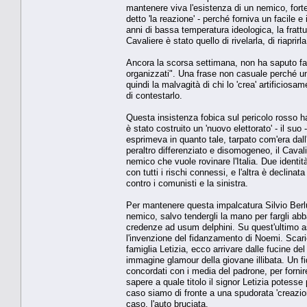
mantenere viva l'esistenza di un nemico, forte 
detto 'la reazione' - perché forniva un facile 
anni di bassa temperatura ideologica, la fratt
Cavaliere è stato quello di rivelarla, di riaprir
Ancora la scorsa settimana, non ha saputo far
organizzati". Una frase non casuale perché un
quindi la malvagità di chi lo 'crea' artificio
di contestarlo.
Questa insistenza fobica sul pericolo rosso h
è stato costruito un 'nuovo elettorato' - il su
esprimeva in quanto tale, tarpato com'era dall
peraltro differenziato e disomogeneo, il Cavalie
nemico che vuole rovinare l'Italia. Due identit
con tutti i rischi connessi, e l'altra è declina
contro i comunisti e la sinistra.
Per mantenere questa impalcatura Silvio Berlu
nemico, salvo tendergli la mano per fargli abb
credenze ad usum delphini. Su quest'ultimo as
l'invenzione del fidanzamento di Noemi. Scari
famiglia Letizia, ecco arrivare dalle fucine d
immagine glamour della giovane illibata. Un fi
concordati con i media del padrone, per fornir
sapere a quale titolo il signor Letizia potesse
caso siamo di fronte a una spudorata 'creazion
caso, l'auto bruciata.