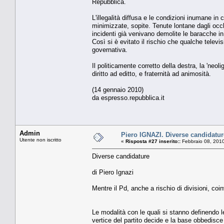
Repubblica.
L'illegalità diffusa e le condizioni inumane i
minimizzate, sopite. Tenute lontane dagli occhi
incidenti già venivano demolite le baracche in
Così si è evitato il rischio che qualche tele
governativa.
Il politicamente corretto della destra, la 'neo
diritto ad editto, e fraternità ad animosità.
(14 gennaio 2010)
da espresso.repubblica.it
Admin
Piero IGNAZI. Diverse candidatur
Utente non iscritto
«
Risposta #27 inserito::
Febbraio 08, 2010
Diverse candidature
di Piero Ignazi
Mentre il Pd, anche a rischio di divisioni, coin
Le modalità con le quali si stanno definendo le 
vertice del partito decide e la base obbedisce 