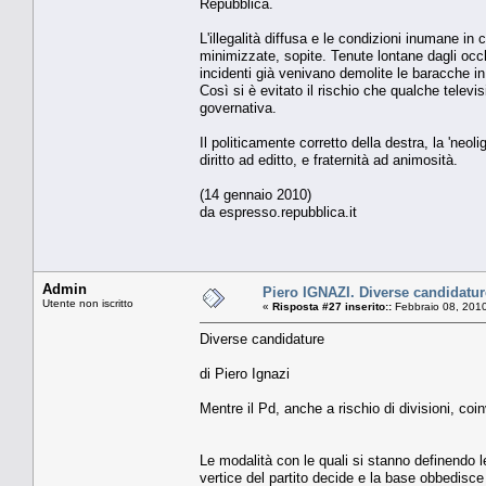
Repubblica.
L'illegalità diffusa e le condizioni inumane i
minimizzate, sopite. Tenute lontane dagli occhi
incidenti già venivano demolite le baracche in
Così si è evitato il rischio che qualche tele
governativa.
Il politicamente corretto della destra, la 'neo
diritto ad editto, e fraternità ad animosità.
(14 gennaio 2010)
da espresso.repubblica.it
Admin
Piero IGNAZI. Diverse candidatur
Utente non iscritto
«
Risposta #27 inserito::
Febbraio 08, 2010
Diverse candidature
di Piero Ignazi
Mentre il Pd, anche a rischio di divisioni, coin
Le modalità con le quali si stanno definendo le 
vertice del partito decide e la base obbedisce 