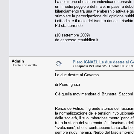
La soluzione che alcuni individuano consiste n
un rimedio peggiore del male, in paesi a debole
bilanciamento tra una membership attiva e grat
stimolare la partecipazione dell'opinione pubbli
i cittadini e il ruolo dell'iscritto riduce il risc
Pd sta correndo.
(10 settembre 2009)
da espresso.repubblica.it
Admin
Piero IGNAZI. Le due destre al 
Utente non iscritto
«
Risposta #21 inserito::
Ottobre 06, 2009,
Le due destre al Governo
di Piero Ignazi
C'è quella movimentista di Brunetta, Sacconi 
Renzo de Felice, il grande storico del fascis
la normalizzazione delle tensioni rivoluzionarie
della società, il suo imborghesimento 'panciafi
tutta la storia del ventennio: è il fascismo del
'rivoluzione', che si contrappone tanto alla bo
sempre nuovi nemici. Nerbo del fascismo-movim