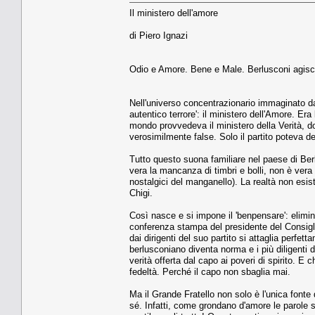
Il ministero dell'amore
di Piero Ignazi
Odio e Amore. Bene e Male. Berlusconi agisce
Nell'universo concentrazionario immaginato da 
autentico terrore': il ministero dell'Amore. Era 
mondo provvedeva il ministero della Verità, d
verosimilmente false. Solo il partito poteva de
Tutto questo suona familiare nel paese di Berlu
vera la mancanza di timbri e bolli, non è vera l
nostalgici del manganello). La realtà non esis
Chigi.
Così nasce e si impone il 'benpensare': eliminan
conferenza stampa del presidente del Consiglio
dai dirigenti del suo partito si attaglia perf
berlusconiano diventa norma e i più diligenti 
verità offerta dal capo ai poveri di spirito. E
fedeltà. Perché il capo non sbaglia mai.
Ma il Grande Fratello non solo è l'unica fonte 
sé. Infatti, come grondano d'amore le parole s