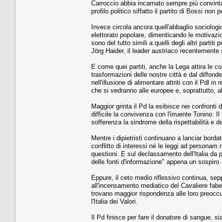
Carroccio abbia incarnato sempre più convinta
profilo politico siffatto il partito di Bossi non
Invece circola ancora quell'abbaglio sociologi
elettorato popolare, dimenticando le motivazioni
sono del tutto simili a quelli degli altri parti
Jörg Haider, il leader austriaco recentement
E come quei partiti, anche la Lega attira le 
trasformazioni delle nostre città e dal diffond
nell'illusione di alimentare attriti con il Pdl in
che si vedranno alle europee e, soprattutto, a
Maggior grinta il Pd la esibisce nei confronti d
difficile la convivenza con l'irruente Tonino. 
sofferenza la sindrome della rispettabilità e d
Mentre i dipietristi continuano a lanciar bord
conflitto di interessi né le leggi ad personam
questioni. E sul declassamento dell'Italia da
delle fonti d'informazione" appena un sospiro.
Eppure, il ceto medio riflessivo continua, sep
all'incensamento mediatico del Cavaliere fab
trovano maggior rispondenza alle loro preoccup
l'Italia dei Valori.
Il Pd finisce per fare il donatore di sangue, si