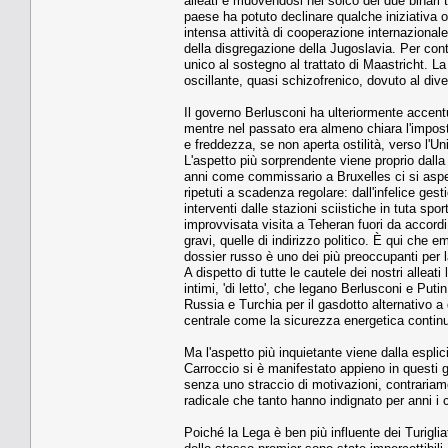
alleati e muovendosi nel solco dei due binari t
paese ha potuto declinare qualche iniziativa 
intensa attività di cooperazione internazionale 
della disgregazione della Jugoslavia. Per contr
unico al sostegno al trattato di Maastricht. 
oscillante, quasi schizofrenico, dovuto al div
Il governo Berlusconi ha ulteriormente accentua
mentre nel passato era almeno chiara l'impos
e freddezza, se non aperta ostilità, verso l'U
L'aspetto più sorprendente viene proprio dalla 
anni come commissario a Bruxelles ci si aspet
ripetuti a scadenza regolare: dall'infelice gest
interventi dalle stazioni sciistiche in tuta spo
improvvisata visita a Teheran fuori da accordi 
gravi, quelle di indirizzo politico. È qui che 
dossier russo è uno dei più preoccupanti per 
A dispetto di tutte le cautele dei nostri alleati
intimi, 'di letto', che legano Berlusconi e Puti
Russia e Turchia per il gasdotto alternativo a
centrale come la sicurezza energetica continua 
Ma l'aspetto più inquietante viene dalla esplici
Carroccio si è manifestato appieno in questi gior
senza uno straccio di motivazioni, contrariamen
radicale che tanto hanno indignato per anni i 
Poiché la Lega è ben più influente dei Turiglia