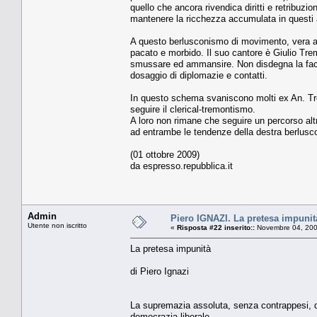
quello che ancora rivendica diritti e retribuzio
mantenere la ricchezza accumulata in questi a
A questo berlusconismo di movimento, vera anim
pacato e morbido. Il suo cantore è Giulio Trem
smussare ed ammansire. Non disdegna la facc
dosaggio di diplomazie e contatti.
In questo schema svaniscono molti ex An. Tropp
seguire il clerical-tremontismo.
A loro non rimane che seguire un percorso alt
ad entrambe le tendenze della destra berlusco
(01 ottobre 2009)
da espresso.repubblica.it
Admin
Piero IGNAZI. La pretesa impunit
Utente non iscritto
«
Risposta #22 inserito::
Novembre 04, 200
La pretesa impunità
di Piero Ignazi
La supremazia assoluta, senza contrappesi, de
democrazia liberale