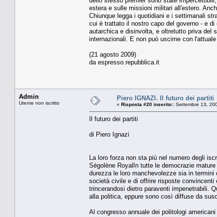
dello stesso premier sono state impercettibili,
estera e sulle missioni militari all'estero. An
Chiunque legga i quotidiani e i settimanali stra
cui è trattato il nostro capo del governo - e 
autarchica e disinvolta, e oltretutto priva del 
internazionali. E non può uscirne con l'attual
(21 agosto 2009)
da espresso.repubblica.it
Admin
Piero IGNAZI. Il futuro dei partiti
Utente non iscritto
«
Risposta #20 inserito::
Settembre 13, 200
Il futuro dei partiti
di Piero Ignazi
La loro forza non sta più nel numero degli iscr
Ségolène RoyalIn tutte le democrazie mature i 
durezza le loro manchevolezze sia in termini d
società civile e di offrire risposte convincenti
trincerandosi dietro paraventi impenetrabili. Q
alla politica, eppure sono così diffuse da susci
Al congresso annuale dei politologi americani s