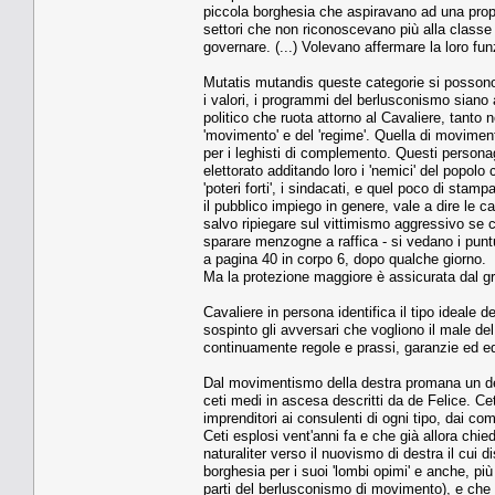
piccola borghesia che aspiravano ad una propri
settori che non riconoscevano più alla classe di
governare. (...) Volevano affermare la loro funzi
Mutatis mutandis queste categorie si possono o
i valori, i programmi del berlusconismo siano
politico che ruota attorno al Cavaliere, tanto
'movimento' e del 'regime'. Quella di moviment
per i leghisti di complemento. Questi personag
elettorato additando loro i 'nemici' del popol
'poteri forti', i sindacati, e quel poco di sta
il pubblico impiego in genere, vale a dire le cat
salvo ripiegare sul vittimismo aggressivo se c
sparare menzogne a raffica - si vedano i puntu
a pagina 40 in corpo 6, dopo qualche giorno.
Ma la protezione maggiore è assicurata dal gr
Cavaliere in persona identifica il tipo ideale
sospinto gli avversari che vogliono il male del
continuamente regole e prassi, garanzie ed equil
Dal movimentismo della destra promana un desid
ceti medi in ascesa descritti da de Felice. Cet
imprenditori ai consulenti di ogni tipo, dai com
Ceti esplosi vent'anni fa e che già allora chie
naturaliter verso il nuovismo di destra il cui d
borghesia per i suoi 'lombi opimi' e anche, pi
parti del berlusconismo di movimento), e che 