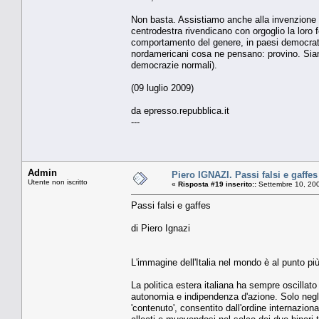
Non basta. Assistiamo anche alla invenzione di
centrodestra rivendicano con orgoglio la loro 
comportamento del genere, in paesi democratic
nordamericani cosa ne pensano: provino. Siamo o
democrazie normali).
(09 luglio 2009)
da epresso.repubblica.it
---
Admin
Piero IGNAZI. Passi falsi e gaffes
Utente non iscritto
«
Risposta #19 inserito::
Settembre 10, 200
Passi falsi e gaffes
di Piero Ignazi
L'immagine dell'Italia nel mondo è al punto pi
La politica estera italiana ha sempre oscillato t
autonomia e indipendenza d'azione. Solo negl
'contenuto', consentito dall'ordine internazio