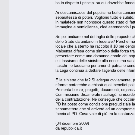
ha in dispetto i principi su cui dovrebbe fonda
Ai descamisados del populismo berlusconiano no
separatezza di poteri. Vogliono tutto e subito
in malafede non riconosce questo stato di fatt
immagine e somiglianza, cioè estendendo i pote
Se poi andiamo nel dettaglio delle proposte 
dello Stato da unitario in federale? Perché m
locale che a stento ha raccolto il 10 per cento d
Malpensa difesa come simbolo della forza tr
presentate come una domanda corale del popolo
e il lassismo delle sinistre alla ennesima sanat
fiaschi - e tacciamo per amor di patria le censu
la Lega continua a dettare l'agenda delle rifor
E la sinistra che fa? Si adegua ovviamente, pe
riforme porterebbe a chissà quali benefici pol
Presenta bozze, progetti, documenti, organizza
Commissione Bicamerale naufragò, si ricordere
della contrattazione. Ne consegue che occorre a
PD ha posto come condizione pregiudiziale la
scommettere che si arriverà ad un compromess
faccia al PD. Cosa vale di più tra la sostanza
(04 dicembre 2009)
da repubblica.it