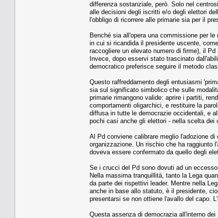
differenza sostanziale, però. Solo nel centro
alle decisioni degli iscritti e/o degli elettori d
l'obbligo di ricorrere alle primarie sia per il p
Benché sia all'opera una commissione per le mo
in cui si ricandida il presidente uscente, co
raccogliere un elevato numero di firme), il Pd
Invece, dopo esservi stato trascinato dall'abil
democratico preferisce seguire il metodo class
Questo raffreddamento degli entusiasmi 'primar
sia sul significato simbolico che sulle modalit
primarie rimangono valide: aprire i partiti, rend
comportamenti oligarchici, e restituire la par
diffusa in tutte le democrazie occidentali, e al
pochi casi anche gli elettori - nella scelta dei 
Al Pd conviene calibrare meglio l'adozione di q
organizzazione. Un rischio che ha raggiunto l'a
doveva essere confermato da quello degli elett
Se i crucci del Pd sono dovuti ad un eccesso 
Nella massima tranquillità, tanto la Lega quant
da parte dei rispettivi leader. Mentre nella L
anche in base allo statuto, è il presidente, c
presentarsi se non ottiene l'avallo del capo. 
Questa assenza di democrazia all'interno dei pa