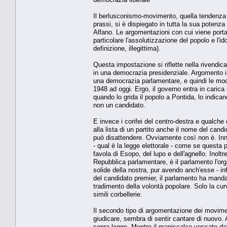
Il berlusconismo-movimento, quella tendenza a
prassi, si è dispiegato in tutta la sua potenza
Alfano. Le argomentazioni con cui viene portato
particolare l'assolutizzazione del popolo e l'ido
definizione, illegittima).
Questa impostazione si riflette nella rivendica
in una democrazia presidenziale. Argomento inc
una democrazia parlamentare, e quindi le mod
1948 ad oggi. Ergo, il governo entra in caric
quando lo grida il popolo a Pontida, lo indicano
non un candidato.
E invece i corifei del centro-destra e qualch
alla lista di un partito anche il nome del cand
può disattendere. Ovviamente così non è. Inna
- qual è la legge elettorale - come se questa 
favola di Esopo, del lupo e dell'agnello. Inoltr
Repubblica parlamentare, è il parlamento l'org
solide della nostra, pur avendo anch'esse - 
del candidato premier, il parlamento ha mandat
tradimento della volontà popolare. Solo la cur
simili corbellerie.
Il secondo tipo di argomentazione dei moviment
giudicare, sembra di sentir cantare di nuovo. 
sopra legge. Mentre il maniscalco vessato dal 