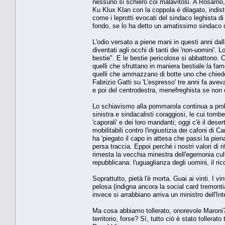
nessuno si schierò coi malavitosi. A Rosarno
Ku Klux Klan con la coppola è dilagato, indist
come i leprotti evocati del sindaco leghista d
fondo, se lo ha detto un amatissimo sindaco d
L'odio versato a piene mani in questi anni dall
diventati agli occhi di tanti dei 'non-uomini'.
bestie". E le bestie pericolose si abbattono.
quelli che sfruttano in maniera bestiale la fam
quelli che ammazzano di botte uno che chiede
Fabrizio Gatti su 'L'espresso' tre anni fa avev
e poi del centrodestra, menefreghista se non
Lo schiavismo alla pommarola continua a prolif
sinistra e sindacalisti coraggiosi, le cui tombe
'caporali' e dei loro mandanti; oggi c'è il de
mobilitabili contro l'ingiustizia dei cafoni di 
ha 'piegato il capo in attesa che passi la pien
persa traccia. Eppoi perché i nostri valori di 
rimesta la vecchia minestra dell'egemonia cult
repubblicana: l'uguaglianza degli uomini, il ricon
Soprattutto, pietà l'è morta. Guai ai vinti. I vin
pelosa (indigna ancora la social card tremon
invece si arrabbiano arriva un ministro dell'In
Ma cosa abbiamo tollerato, onorevole Maroni? Il
territorio, forse? Sì, tutto ciò è stato tollera