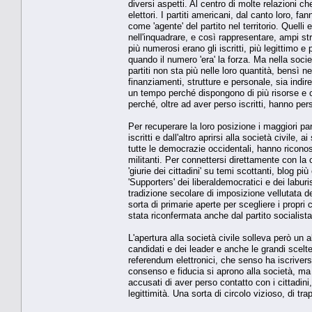
diversi aspetti. Al centro di molte relazioni ch
elettori. I partiti americani, dal canto loro, 
come 'agente' del partito nel territorio. Quelli
nell'inquadrare, e così rappresentare, ampi s
più numerosi erano gli iscritti, più legittimo e 
quando il numero 'era' la forza. Ma nella soci
partiti non sta più nelle loro quantità, bensì n
finanziamenti, strutture e personale, sia indir
un tempo perché dispongono di più risorse e co
perché, oltre ad aver perso iscritti, hanno per
Per recuperare la loro posizione i maggiori par
iscritti e dall'altro aprirsi alla società civile, a
tutte le democrazie occidentali, hanno riconosci
militanti. Per connettersi direttamente con la 
'giurie dei cittadini' su temi scottanti, blog pi
'Supporters' dei liberaldemocratici e dei labu
tradizione secolare di imposizione vellutata de
sorta di primarie aperte per scegliere i propri
stata riconfermata anche dal partito socialist
L'apertura alla società civile solleva però un al
candidati e dei leader e anche le grandi scelt
referendum elettronici, che senso ha iscriversi
consenso e fiducia si aprono alla società, ma 
accusati di aver perso contatto con i cittadini,
legittimità. Una sorta di circolo vizioso, di tra