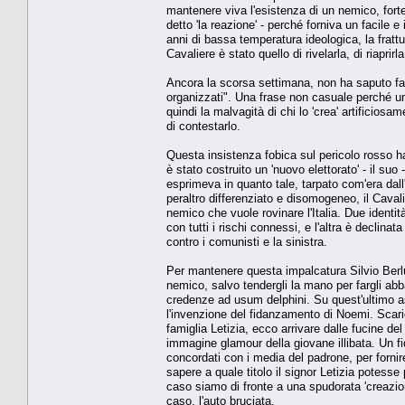
mantenere viva l'esistenza di un nemico, forte 
detto 'la reazione' - perché forniva un facile 
anni di bassa temperatura ideologica, la fratt
Cavaliere è stato quello di rivelarla, di riaprir
Ancora la scorsa settimana, non ha saputo far
organizzati". Una frase non casuale perché un
quindi la malvagità di chi lo 'crea' artificio
di contestarlo.
Questa insistenza fobica sul pericolo rosso h
è stato costruito un 'nuovo elettorato' - il su
esprimeva in quanto tale, tarpato com'era dall
peraltro differenziato e disomogeneo, il Cavalie
nemico che vuole rovinare l'Italia. Due identit
con tutti i rischi connessi, e l'altra è declina
contro i comunisti e la sinistra.
Per mantenere questa impalcatura Silvio Berlu
nemico, salvo tendergli la mano per fargli abb
credenze ad usum delphini. Su quest'ultimo as
l'invenzione del fidanzamento di Noemi. Scari
famiglia Letizia, ecco arrivare dalle fucine d
immagine glamour della giovane illibata. Un fi
concordati con i media del padrone, per fornir
sapere a quale titolo il signor Letizia potesse
caso siamo di fronte a una spudorata 'creazion
caso, l'auto bruciata.