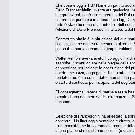
Che cosa è oggi il Pd? Non è un partito social
Dario FranceschiniIn un'altra era geologica, n
interpretazioni, portò alla segreteria del Psi un
essere una parentesi in attesa che i big, De Ma
tutto è stato fuor che una meteora. Nulla si r
l'elezione di Dario Franceschini alla testa del
Soprattutto simile è la situazione dei due parti
politica, perché come era accaduto allora al Ps
passa il tempo a lagnarsi dei propri problemi. M
Walter Veltroni aveva avuto il coraggio, l'ard
assopite, rincantucciate nelle pieghe della soc
espressione per indicare la costruzione del pri
aperto, inclusivo, aggregante. Il risultato ele
fondatori, ed è su questi dati e non su altri par
è stata disastrosa, per incapacità del segretari
Di conseguenza, invece di partire a testa bas
proprie di una democrazia dell'alternanza, il 
consensi.
L'elezione di Franceschini ha arrestato la spir
concrete . Un linguaggio semplice e diretto, e
Una modalità che lo ha immediatamente differen
larghe platee che giudicano i politici (e qual