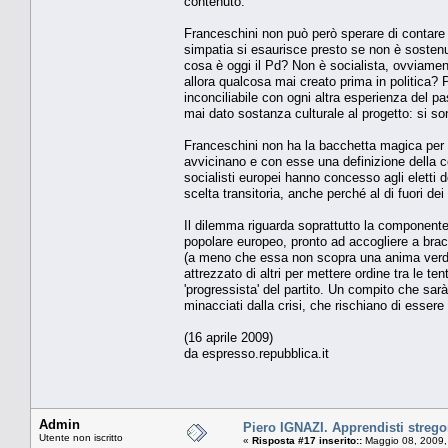
contenuto.
Franceschini non può però sperare di contare 
simpatia si esaurisce presto se non è sostenut
cosa è oggi il Pd? Non è socialista, ovviamen
allora qualcosa mai creato prima in politica? Pe
inconciliabile con ogni altra esperienza del 
mai dato sostanza culturale al progetto: si son
Franceschini non ha la bacchetta magica per s
avvicinano e con esse una definizione della 
socialisti europei hanno concesso agli elett
scelta transitoria, anche perché al di fuori de
Il dilemma riguarda soprattutto la componente
popolare europeo, pronto ad accogliere a bracc
(a meno che essa non scopra una anima verde o 
attrezzato di altri per mettere ordine tra le ten
'progressista' del partito. Un compito che sar
minacciati dalla crisi, che rischiano di essere
(16 aprile 2009)
da espresso.repubblica.it
Admin
Piero IGNAZI. Apprendisti strego
Utente non iscritto
«
Risposta #17 inserito::
Maggio 08, 2009,