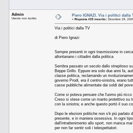
Admin
Piero IGNAZI. Via i politici dalla
Utente non iscritto
«
Risposta #25 inserito::
Dicembre 29, 200
Via i politici dalla TV
di Piero Ignazi
Sempre presenti in ogni trasmissione in cerca di
allontanano i cittadini dalla politica
Sembra passato un secolo dallo strepitoso succ
Beppe Grillo. Eppure era solo due anni fa, au
classe politica, reclamando un rivoluzionamento
governo Prodi, era il centro-sinistra, erano tut
casse pubbliche alimentate dai soldi del pove
Come si poteva pensare che l'uomo più ricco d'I
Creso si stese come un manto protettivo su tutt
con la sinistra; e anche questo portò il suo co
Dopo le elezioni politiche non s'è più parlato 
presente, e in maniera ossessiva. In ogni tipo
dall'intrattenimento allo sport, non manca mai 
per non far sentir soli i telespettatori.