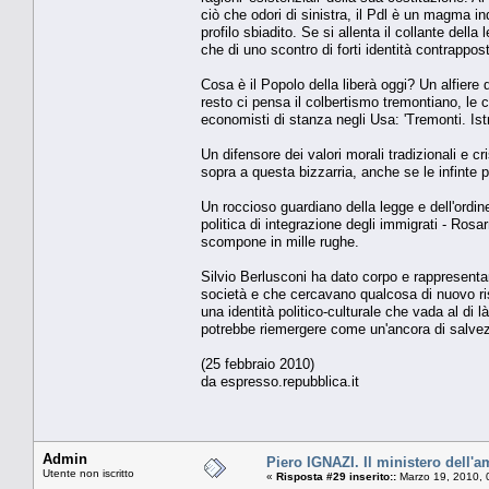
ciò che odori di sinistra, il Pdl è un magma in
profilo sbiadito. Se si allenta il collante della
che di uno scontro di forti identità contrappos
Cosa è il Popolo della liberà oggi? Un alfiere
resto ci pensa il colbertismo tremontiano, le c
economisti di stanza negli Usa: 'Tremonti. Istr
Un difensore dei valori morali tradizionali e c
sopra a questa bizzarria, anche se le infinte p
Un roccioso guardiano della legge e dell'ordine?
politica di integrazione degli immigrati - Ros
scompone in mille rughe.
Silvio Berlusconi ha dato corpo e rappresentan
società e che cercavano qualcosa di nuovo rispe
una identità politico-culturale che vada al di l
potrebbe riemergere come un'ancora di salve
(25 febbraio 2010)
da espresso.repubblica.it
Admin
Piero IGNAZI. Il ministero dell'
Utente non iscritto
«
Risposta #29 inserito::
Marzo 19, 2010, 