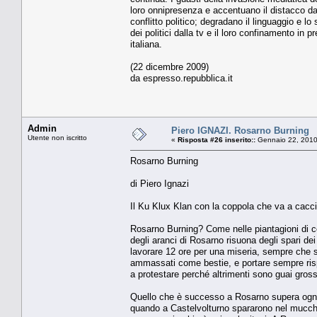
loro onnipresenza e accentuano il distacco da
conflitto politico; degradano il linguaggio e 
dei politici dalla tv e il loro confinamento in p
italiana.
(22 dicembre 2009)
da espresso.repubblica.it
Admin
Piero IGNAZI. Rosarno Burning
Utente non iscritto
«
Risposta #26 inserito::
Gennaio 22, 2010
Rosarno Burning
di Piero Ignazi
Il Ku Klux Klan con la coppola che va a cacci
Rosarno Burning? Come nelle piantagioni di co
degli aranci di Rosarno risuona degli spari dei b
lavorare 12 ore per una miseria, sempre che se
ammassati come bestie, e portare sempre rispe
a protestare perché altrimenti sono guai gross
Quello che è successo a Rosarno supera ogni 
quando a Castelvolturno spararono nel mucchi