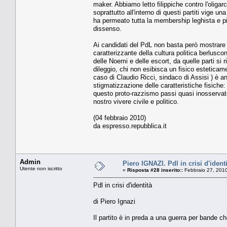
maker. Abbiamo letto filippiche contro l'oliga
soprattutto all'interno di questi partiti vige 
ha permeato tutta la membership leghista e pid
dissenso.
Ai candidati del PdL non basta però mostrare 
caratterizzante della cultura politica berlus
delle Noemi e delle escort, da quelle parti si r
dileggio, chi non esibisca un fisico esteticam
caso di Claudio Ricci, sindaco di Assisi ) è a
stigmatizzazione delle caratteristiche fisiche
questo proto-razzismo passi quasi inosservat
nostro vivere civile e politico.
(04 febbraio 2010)
da espresso.repubblica.it
Admin
Piero IGNAZI. Pdl in crisi d'ident
Utente non iscritto
«
Risposta #28 inserito::
Febbraio 27, 2010
Pdl in crisi d'identità
di Piero Ignazi
Il partito è in preda a una guerra per bande c