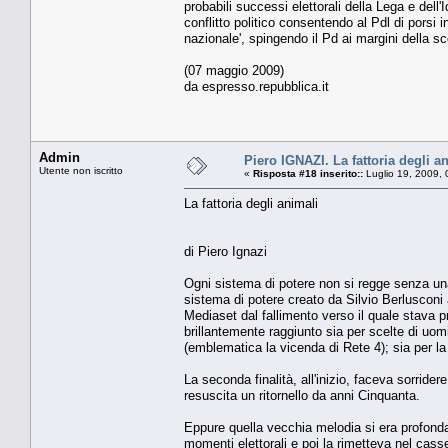
probabili successi elettorali della Lega e dell
conflitto politico consentendo al Pdl di porsi
nazionale', spingendo il Pd ai margini della s
(07 maggio 2009)
da espresso.repubblica.it
Admin
Piero IGNAZI. La fattoria degli a
Utente non iscritto
«
Risposta #18 inserito::
Luglio 19, 2009, 
La fattoria degli animali
di Piero Ignazi
Ogni sistema di potere non si regge senza una 
sistema di potere creato da Silvio Berlusconi a
Mediaset dal fallimento verso il quale stava pre
brillantemente raggiunto sia per scelte di uom
(emblematica la vicenda di Rete 4); sia per l
La seconda finalità, all'inizio, faceva sorrider
resuscita un ritornello da anni Cinquanta.
Eppure quella vecchia melodia si era profondam
momenti elettorali e poi la rimetteva nel ca