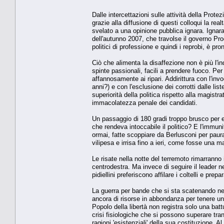
Dalle intercettazioni sulle attività della Prot
grazie alla diffusione di questi colloqui la re
svelato a una opinione pubblica ignara. Ignar
dell'autunno 2007, che travolse il governo Prod
politici di professione e quindi i reprobi, è p
Ciò che alimenta la disaffezione non è più l'i
spinte passionali, facili a prendere fuoco. Pe
affannosamente ai ripari. Addirittura con l'in
anni?) e con l'esclusione dei corrotti dalle lis
superiorità della politica rispetto alla magistra
immacolatezza penale dei candidati.
Un passaggio di 180 gradi troppo brusco per ess
che rendeva intoccabile il politico? E l'immun
ormai, fatte scoppiare da Berlusconi per paura 
vilipesa e irrisa fino a ieri, come fosse una man
Le risate nella notte del terremoto rimarranno
centrodestra. Ma invece di seguire il leader ne
pidiellini preferiscono affilare i coltelli e prepa
La guerra per bande che si sta scatenando nel
ancora di risorse in abbondanza per tenere unito
Popolo della libertà non registra solo una batt
crisi fisiologiche che si possono superare tranqu
ragioni 'esistenziali' della sua costituzione. Al