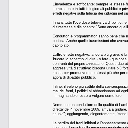
L'invadenza è soffocante: sempre le stesse fac
compiacente in tutti telegiornali pubblici e pr
effetti negativi sulla fiducia dei cittadini nel s
Innanzitutto l'overdose televisiva di politici,
disinteresse e disincanto: "Sono ancora quelli
Conduttori e programmatori sanno bene che non 
politica. Anche quelle trasmissioni che avevano 
capitolato.
L'altro effetto negativo, ancora più grave, è la
'bucare lo schermo' di dire - o fare - qualcosa 
confronti del proprio avversario. Questi due obi
aggressività distruttiva: bisogna urlare più for
ribalta per promuovere se stessi più che per 
agorà di dibattito pubblico.
Infine, il veleno più sottile della sovraesposi
mai dei freni, i politici si abbandonano ad ogn
immaginandolo rozzo e volgare come loro.
Nemmeno un conduttore della qualità di Lambe
diretta' del 4 novembre 2009, arriva a gridare,
scuole"; aggiungendo, elegantemente, "sono 
La perdita dei freni inibitori e l'abbassamento 
continua. I guasti della invasione mediatica dei 