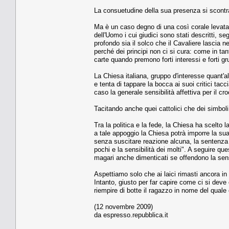
La consuetudine della sua presenza si scontra
Ma è un caso degno di una così corale levata 
dell'Uomo i cui giudici sono stati descritti, 
profondo sia il solco che il Cavaliere lascia ne
perché dei principi non ci si cura: come in ta
carte quando premono forti interessi e forti gr
La Chiesa italiana, gruppo d'interesse quant'a
e tenta di tappare la bocca ai suoi critici tac
caso la generale sensibilità affettiva per il cr
Tacitando anche quei cattolici che dei simboli
Tra la politica e la fede, la Chiesa ha scelto
a tale appoggio la Chiesa potrà imporre la sua
senza suscitare reazione alcuna, la sentenza 
pochi e la sensibilità dei molti". A seguire qu
magari anche dimenticati se offendono la sens
Aspettiamo solo che ai laici rimasti ancora in c
Intanto, giusto per far capire come ci si deve
riempire di botte il ragazzo in nome del quale 
(12 novembre 2009)
da espresso.repubblica.it