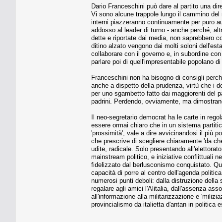
Dario Franceschini può dare al partito una dir
Vi sono alcune trappole lungo il cammino del 
interni piazzeranno continuamente per puro aut
addosso al leader di turno - anche perché, altr
dette e riportate dai media, non saprebbero c
ditino alzato vengono dai molti soloni dell'est
collaborare con il governo e, in subordine con 
parlare poi di quell'impresentabile popolano di
Franceschini non ha bisogno di consigli perché
anche a dispetto della prudenza, virtù che i d
per uno sgambetto fatto dai maggiorenti del pa
padrini. Perdendo, ovviamente, ma dimostrando 
Il neo-segretario democrat ha le carte in rego
essere ormai chiaro che in un sistema partiti
'prossimità', vale a dire avvicinandosi il più p
che prescrive di scegliere chiaramente 'da che 
udite, radicale. Solo presentando all'elettora
mainstream politico, e iniziative conflittuali ne
fidelizzato dal berlusconismo conquistato. Q
capacità di porre al centro dell'agenda politic
numerosi punti deboli: dalla distruzione della s
regalare agli amici l'Alitalia, dall'assenza ass
all'informazione alla militarizzazione e 'miliziaz
provincialismo da italietta d'antan in politica e