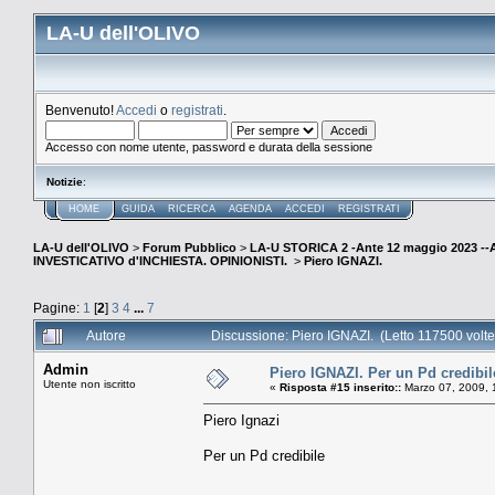
LA-U dell'OLIVO
Benvenuto!
Accedi
o
registrati
.
Accesso con nome utente, password e durata della sessione
Notizie
:
HOME
GUIDA
RICERCA
AGENDA
ACCEDI
REGISTRATI
LA-U dell'OLIVO
>
Forum Pubblico
>
LA-U STORICA 2 -Ante 12 maggio 2023 
INVESTICATIVO d'INCHIESTA. OPINIONISTI.
>
Piero IGNAZI.
Pagine:
1
[
2
]
3
4
...
7
Autore
Discussione: Piero IGNAZI. (Letto 117500 volte
Admin
Piero IGNAZI. Per un Pd credibil
Utente non iscritto
«
Risposta #15 inserito::
Marzo 07, 2009, 
Piero Ignazi
Per un Pd credibile