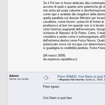
Se il Pd non si fosse dedicato alla contempla
accorto di quali e quante armi polemiche gli o
non esita ad usare calunnie e disinformazione
conte Igor e avallate dai megafoni della dest
quella parallela sul dossier Mitrokin per inc
cavalleria, come fecero i polacchi di fronte ai
prudenza e al bon ton quando non si è levato n
visto l'animus pugnandi dell'avversario, bisog
richiesta di 'liberarsi' di Di Pietro. Certo, il l
cristallino e probo come il sottosegretario all
dell'estrema destra come Forza Nuova. Qualch
polarizzato vince chi occupa con determinazion
si guadagna la credibilità perduta. Forse France
(06 marzo 2009)
da espresso.repubblica.it
Admin
Piero IGNAZI. Con Dario si può f
Utente non iscritto
«
Risposta #16 inserito::
Aprile 21, 2009, 
Piero Ignazi
Con Dario si può fare