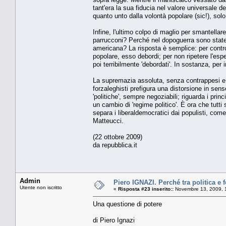
tant'era la sua fiducia nel valore universale d
quanto unto dalla volontà popolare (sic!), solo
Infine, l'ultimo colpo di maglio per smantella
parrucconi? Perché nel dopoguerra sono state i
americana? La risposta è semplice: per controll
popolare, esso debordi; per non ripetere l'esp
poi terribilmente 'debordati'. In sostanza, per
La supremazia assoluta, senza contrappesi e c
forzaleghisti prefigura una distorsione in sen
'politiche', sempre negoziabili; riguarda i pri
un cambio di 'regime politico'. È ora che tutt
separa i liberaldemocratici dai populisti, co
Matteucci.
(22 ottobre 2009)
da repubblica.it
Admin
Piero IGNAZI. Perché tra politica e f
Utente non iscritto
«
Risposta #23 inserito::
Novembre 13, 2009, 
Una questione di potere
di Piero Ignazi