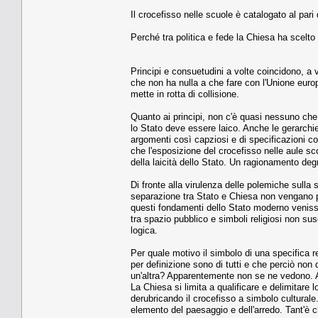
Il crocefisso nelle scuole è catalogato al pari
Perché tra politica e fede la Chiesa ha scelto l
Principi e consuetudini a volte coincidono, a 
che non ha nulla a che fare con l'Unione europ
mette in rotta di collisione.
Quanto ai principi, non c'è quasi nessuno ch
lo Stato deve essere laico. Anche le gerarchi
argomenti così capziosi e di specificazioni c
che l'esposizione del crocefisso nelle aule sc
della laicità dello Stato. Un ragionamento deg
Di fronte alla virulenza delle polemiche sulla 
separazione tra Stato e Chiesa non vengano pr
questi fondamenti dello Stato moderno venisser
tra spazio pubblico e simboli religiosi non s
logica.
Per quale motivo il simbolo di una specifica r
per definizione sono di tutti e che perciò non
un'altra? Apparentemente non se ne vedono. A m
La Chiesa si limita a qualificare e delimitare l
derubricando il crocefisso a simbolo culturale
elemento del paesaggio e dell'arredo. Tant'è c