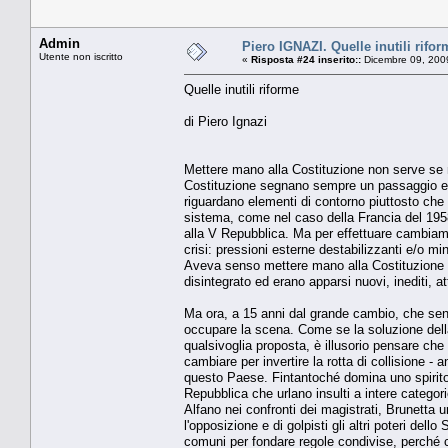
Admin
Piero IGNAZI. Quelle inutili rifor
Utente non iscritto
«
Risposta #24 inserito::
Dicembre 09, 200
Quelle inutili riforme
di Piero Ignazi
Mettere mano alla Costituzione non serve se 
Costituzione segnano sempre un passaggio epoc
riguardano elementi di contorno piuttosto che l
sistema, come nel caso della Francia del 1958
alla V Repubblica. Ma per effettuare cambiame
crisi: pressioni esterne destabilizzanti e/o 
Aveva senso mettere mano alla Costituzione do
disintegrato ed erano apparsi nuovi, inediti, at
Ma ora, a 15 anni dal grande cambio, che senso
occupare la scena. Come se la soluzione della 
qualsivoglia proposta, è illusorio pensare che
cambiare per invertire la rotta di collisione - an
questo Paese. Fintantoché domina uno spirito 
Repubblica che urlano insulti a intere categorie
Alfano nei confronti dei magistrati, Brunetta u
l'opposizione e di golpisti gli altri poteri del
comuni per fondare regole condivise, perché 