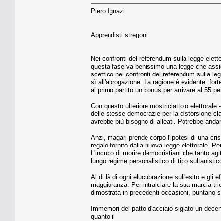
Piero Ignazi
Apprendisti stregoni
Nei confronti del referendum sulla legge eletto
questa fase va benissimo una legge che assic
scettico nei confronti del referendum sulla le
sì all'abrogazione. La ragione è evidente: for
al primo partito un bonus per arrivare al 55 p
Con questo ulteriore mostriciattolo elettoral
delle stesse democrazie per la distorsione cla
avrebbe più bisogno di alleati. Potrebbe andar
Anzi, magari prende corpo l'ipotesi di una cris
regalo fornito dalla nuova legge elettorale. Pe
L'incubo di morire democristiani che tanto agit
lungo regime personalistico di tipo sultanistic
Al di là di ogni elucubrazione sull'esito e gli e
maggioranza. Per intralciare la sua marcia tri
dimostrata in precedenti occasioni, puntano su
Immemori del patto d'acciaio siglato un decen
quanto il