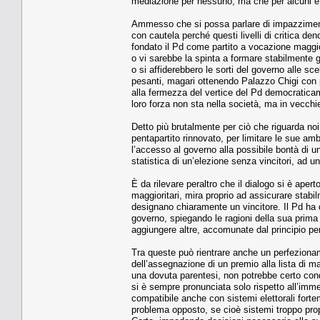
mediazione per nessuno, ma che per alcuni è l
Ammesso che si possa parlare di impazzimento 
con cautela perché questi livelli di critica de
fondato il Pd come partito a vocazione maggior
o vi sarebbe la spinta a formare stabilmente g
o si affiderebbero le sorti del governo alle scel
pesanti, magari ottenendo Palazzo Chigi con po
alla fermezza del vertice del Pd democraticam
loro forza non sta nella società, ma in vecchie
Detto più brutalmente per ciò che riguarda noi:
pentapartito rinnovato, per limitare le sue amb
l’accesso al governo alla possibile bontà di un 
statistica di un’elezione senza vincitori, ad u
È da rilevare peraltro che il dialogo si è aper
maggioritari, mira proprio ad assicurare stabilm
designano chiaramente un vincitore. Il Pd ha 
governo, spiegando le ragioni della sua prima 
aggiungere altre, accomunate dal principio per
Tra queste può rientrare anche un perfezioname
dell’assegnazione di un premio alla lista di m
una dovuta parentesi, non potrebbe certo condur
si è sempre pronunciata solo rispetto all’immed
compatibile anche con sistemi elettorali forte
problema opposto, se cioè sistemi troppo propo