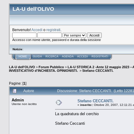
LA-U dell'OLIVO
Benvenuto!
Accedi
o
registrati
.
Accesso con nome utente, password e durata della sessione
Notizie
:
HOME
GUIDA
RICERCA
AGENDA
ACCEDI
REGISTRATI
LA-U dell'OLIVO
>
Forum Pubblico
>
LA-U STORICA 2 -Ante 12 maggio 2023 
INVESTICATIVO d'INCHIESTA. OPINIONISTI.
>
Stefano CECCANTI.
Pagine: [
1
]
Autore
Discussione: Stefano CECCANTI. (Letto 12281 
Admin
Stefano CECCANTI.
Utente non iscritto
«
inserito::
Ottobre 20, 2007, 12:11:21 
La quadratura del cerchio
Stefano Ceccanti