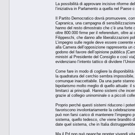
La possibilità di approvare incisive riforme de
l’iniziativa in Parlamento a quella nel Paese co
Il Partito Democratico dovrà promuovere, com
Capranica, una campagna di sensibilizzazione s
hanno del resto dimostrato che c’è una forte
oltre 800.000 firme per il referendum, oltre ai
Filippeschi, che danno alle liberalizzazioni po
L’impegno sulle regole deve essere coerente e
alla Camera dell’opposizione rappresenta un da
godono del favore dell’opinione pubblica (Came
ministri al Presidente del Consiglio e così via
evidenziano l’intento tattico di dividere l’Unio
Come fare in modo di cogliere la disponibilità 
la quadratura del cerchio sembra impossibile, 
comunque inaccettabile. Da una parte stanno 
bipolarismo molto meglio di quello attuale: il
limitarci ai principali. Hanno sistemi che inc
grazie al collegio uninominale o a piccoli colle
Proprio perché questi sistemi riducono i poteri
favoriscono involontariamente la celebrazione 
può non farsi carico di mantenere l’impegno pre
sistema, quello tedesco, che viene brandito da
date quel sistema, che in Italia distruggerebb
Ma il Pd non può neanche propter vivendi vit