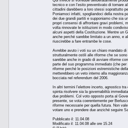
Qui invece si vorrebbe deliberatamente produrr
tecnico e con l’esito preventivato di tornare 
cittadini darebbero a loro stessi soprattutto 
Poniamoci infatti, spogliandoci della nostra par
dei due grandi partiti e supponiamo che sia u
propri consensi di affrontare gravi problemi,
volta rinnovate le istituzioni in modo condiviso 
alcuni aspetti della Costituzione. Mentre un G
anche perché sarebbe limitato a un anno, e al 
riuscirebbe a fare entrambe le cose.
Avrebbe avuto i voti su un chiaro mandato di l
strutturalmente ostili alle riforme che se son
sarebbe anche in grado di avviare riforme con
parte del suo programma immediato (che per n
riforme perché le posizioni estremistiche della
metterebbero un veto interno alla maggioranz
bocciata nel referendum del 2006.
In altri termini l’elettore incerto, agnostico 
spinta risolvere sia la governabilità immediata
due problemi. Col voto opposto porta al Gove
presente, se vota coerentemente per Berlusco
riforme necessarie per quella futura. Non vale
votare uno e prendere due anziché seguire Sar
Pubblicato il: 11.04.08
Modificato il: 11.04.08 alle ore 15.24