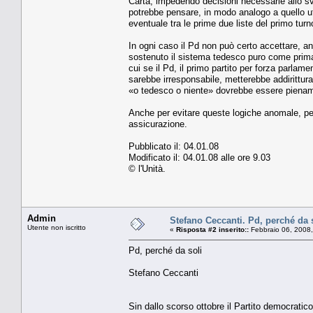
Carta, impedendo decisioni necessarie allo svil
potrebbe pensare, in modo analogo a quello util
eventuale tra le prime due liste del primo turno
In ogni caso il Pd non può certo accettare, anc
sostenuto il sistema tedesco puro come prima 
cui se il Pd, il primo partito per forza parla
sarebbe irresponsabile, metterebbe addirittura
«o tedesco o niente» dovrebbe essere piena
Anche per evitare queste logiche anomale, per 
assicurazione.
Pubblicato il: 04.01.08
Modificato il: 04.01.08 alle ore 9.03
© l'Unità.
Admin
Stefano Ceccanti. Pd, perché da 
Utente non iscritto
«
Risposta #2 inserito::
Febbraio 06, 2008,
Pd, perché da soli
Stefano Ceccanti
Sin dallo scorso ottobre il Partito democratic