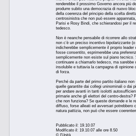
renderebbe il prossimo Governo ancora più deb
produrre subito una democrazia di nuovo blocc
della coerenza del principio della scelta diret
centrosinistra che non può essere appannata, i
Parisi e Rosy Bindi, che schierandosi per il 
tedesco.
Non è neanche pensabile di ricorrere allo stra
non c’è un preciso incentivo bipolarizzante (o 
indicherebbe semplicemente il proprio leader
fosse consentito, esprimerebbe una preferenz
semplicemente non esiste sul piano tecnico. 
continuare a chiamarlo tedesco, ma sarebbe un
insolubile e tuttavia la campagna di opinione
di forza.
Perché da parte del primo partito italiano non
quelle garantite dai collegi uninominali o dai 
per andare avanti in tanti isolotti autosuffici
primarie anche gli elettori del centro-destra?
che non funziona? Se queste domande e le rela
diffuso, forse alleati ed avversari potrebbero 
natura pattizia, non può che essere coerente
Pubblicato il: 19.10.07
Modificato il: 19.10.07 alle ore 8.50
© l'Unità.