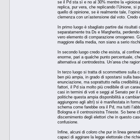
se il Pd sta sì e no al 30% mentre la «gioios
replica, pur vera, che replicando l’Unione, si
quello di opinione, se è realmente tale, l’op
clemenza con un’astensione dal voto. Credo ch
In primo luogo è sbagliato partire dai risultat
separatamente tra Ds e Margherita, perdendo v
vero elemento di comparazione omogeneo. Già
maggiore della media, non siano a serio risch
In secondo luogo credo che esista, al confine 
enorme, pari a qualche punto percentuale, che
alternativa al centrodestra. Un’area che ragion
In terzo luogo si tratta di scommettere sulla c
ben più ampia, in grado di spostarsi sulla ba
enunciazione, ma soprattutto nella credibilità p
fattori, il Pd sia molto più credibile di un ca
casi in termini di voti e seggi al Senato per 
politiche questa ampia disponibilità a cambia
aggiungono agli altri) si è manifestata in form
schema come farebbe ora il Pd, ma tutti l’abbiam
Bologna e il centrosinistra Trieste. So bene c
discernimento degli elettori che in questo ca
confusione.
Infine, alcuni di coloro che pur in linea gener
capaci di aggirare la legge elettorale che ri