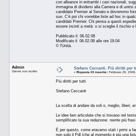
con alleanze in entrambi i casi nazionali, su
immagina di dividersi alla Camera e di unirsi 
candidato Premier al Senato e dovremmo forse
suo. C’è poi chi vorrebbe liste ad hoc in qual
candidati Premier. Chi pensa a questi espedi
essere incinti a metà: o si sceglie il rischio 
Pubblicato il: 06.02.08
Modificato il: 06.02.08 alle ore 19.04
© l'Unità.
Admin
Stefano Ceccanti. Più diritti per tu
Utente non iscritto
«
Risposta #3 inserito::
Febbraio 26, 2008,
Più diritti per tutti
Stefano Ceccanti
La scelta di andare da soli o, meglio, liberi, 
Le idee ben articolate che si trovano nel tes
semplificato la sua redazione: niente più frasi
È per questo, come eravamo stati i primi a fa
non solo il Pdl (che al momento è più una lista e