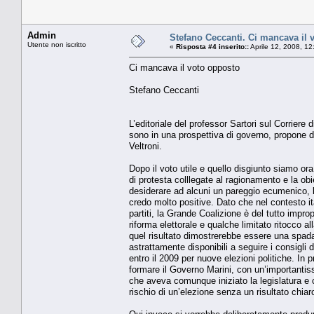
Admin
Stefano Ceccanti. Ci mancava il 
Utente non iscritto
«
Risposta #4 inserito::
Aprile 12, 2008, 1
Ci mancava il voto opposto
Stefano Ceccanti
L’editoriale del professor Sartori sul Corriere 
sono in una prospettiva di governo, propone d
Veltroni.
Dopo il voto utile e quello disgiunto siamo or
di protesta colllegate al ragionamento e la obi
desiderare ad alcuni un pareggio ecumenico, le
credo molto positive. Dato che nel contesto it
partiti, la Grande Coalizione è del tutto impr
riforma elettorale e qualche limitato ritocco 
quel risultato dimostrerebbe essere una spada
astrattamente disponibili a seguire i consigli
entro il 2009 per nuove elezioni politiche. In p
formare il Governo Marini, con un’importantissi
che aveva comunque iniziato la legislatura e c
rischio di un’elezione senza un risultato chiar