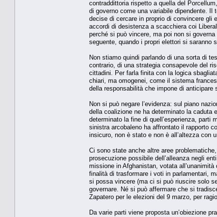
contraddittoria rispetto a quella del Porcellum
di governo come una variabile dipendente. Il t
decise di cercare in proprio di convincere gli 
accordi di desistenza a scacchiera coi Liber
perché si può vincere, ma poi non si governa 
seguente, quando i propri elettori si saranno spa
Non stiamo quindi parlando di una sorta di te
contrario, di una strategia consapevole del ri
cittadini. Per farla finita con la logica sbagli
chiari, ma omogenei, come il sistema francese
della responsabilità che impone di anticipare 
Non si può negare l’evidenza: sul piano nazion
della coalizione ne ha determinato la caduta 
determinato la fine di quell’esperienza, parti
sinistra arcobaleno ha affrontato il rapporto c
insicuro, non è stato e non è all’altezza con 
Ci sono state anche altre aree problematiche,
prosecuzione possibile dell’alleanza negli enti 
missione in Afghanistan, votata all’unanimità 
finalità di trasformare i voti in parlamentari
si possa vincere (ma ci si può riuscire solo s
governare. Né si può affermare che si tradisce
Zapatero per le elezioni del 9 marzo, per ra
Da varie parti viene proposta un’obiezione pr