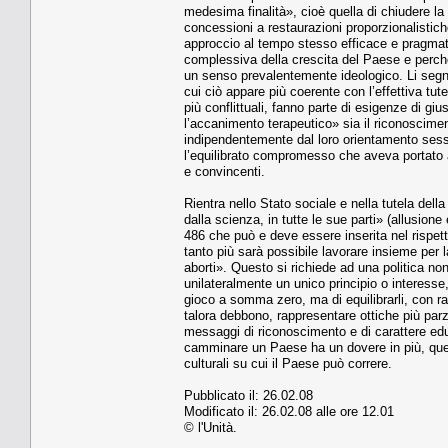
medesima finalità», cioè quella di chiudere la
concessioni a restaurazioni proporzionalistich
approccio al tempo stesso efficace e pragmatic
complessiva della crescita del Paese e perché u
un senso prevalentemente ideologico. Li segnala
cui ciò appare più coerente con l’effettiva tut
più conflittuali, fanno parte di esigenze di giu
l’accanimento terapeutico» sia il riconosciment
indipendentemente dal loro orientamento sessua
l’equilibrato compromesso che aveva portato 
e convincenti.
Rientra nello Stato sociale e nella tutela dell
dalla scienza, in tutte le sue parti» (allusione
486 che può e deve essere inserita nel rispet
tanto più sarà possibile lavorare insieme per l
aborti». Questo si richiede ad una politica non
unilateralmente un unico principio o interess
gioco a somma zero, ma di equilibrarli, con ra
talora debbono, rappresentare ottiche più parz
messaggi di riconoscimento e di carattere educ
camminare un Paese ha un dovere in più, quello
culturali su cui il Paese può correre.
Pubblicato il: 26.02.08
Modificato il: 26.02.08 alle ore 12.01
© l'Unità.