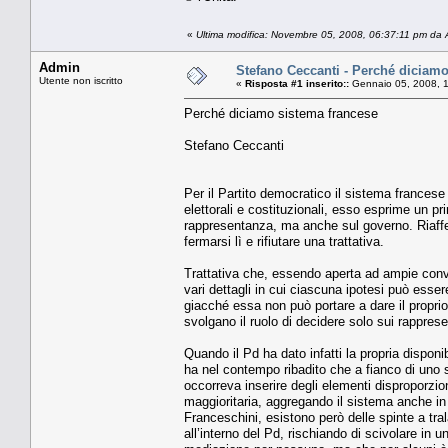
«
Ultima modifica: Novembre 05, 2008, 06:37:11 pm da
Admin
Stefano Ceccanti - Perché diciamo
Utente non iscritto
«
Risposta #1 inserito::
Gennaio 05, 2008, 
Perché diciamo sistema francese
Stefano Ceccanti
Per il Partito democratico il sistema francese 
elettorali e costituzionali, esso esprime un pri
rappresentanza, ma anche sul governo. Riaffe
fermarsi lì e rifiutare una trattativa.
Trattativa che, essendo aperta ad ampie conve
vari dettagli in cui ciascuna ipotesi può essere 
giacché essa non può portare a dare il proprio 
svolgano il ruolo di decidere solo sui rapprese
Quando il Pd ha dato infatti la propria disponi
ha nel contempo ribadito che a fianco di uno 
occorreva inserire degli elementi disproporziona
maggioritaria, aggregando il sistema anche in a
Franceschini, esistono però delle spinte a t
all’interno del Pd, rischiando di scivolare in