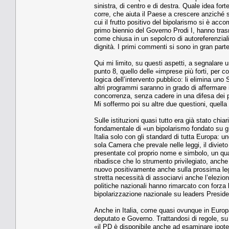
sinistra, di centro e di destra. Quale idea for
corre, che aiuta il Paese a crescere anziché sof
cui il frutto positivo del bipolarismo si è acc
primo biennio del Governo Prodi I, hanno tras
come chiusa in un sepolcro di autoreferenziali
dignità. I primi commenti si sono in gran part
Qui mi limito, su questi aspetti, a segnalare un
punto 8, quello delle «imprese più forti, per 
logica dell’intervento pubblico: li elimina un
altri programmi saranno in grado di affermare 
concorrenza, senza cadere in una difesa dei pr
Mi soffermo poi su altre due questioni, quella is
Sulle istituzioni quasi tutto era già stato chi
fondamentale di «un bipolarismo fondato su gra
Italia solo con gli standard di tutta Europa: u
sola Camera che prevale nelle leggi, il divieto
presentate col proprio nome e simbolo, un qua
ribadisce che lo strumento privilegiato, anch
nuovo positivamente anche sulla prossima legi
stretta necessità di associarvi anche l’elezion
politiche nazionali hanno rimarcato con forza 
bipolarizzazione nazionale su leaders Presiden
Anche in Italia, come quasi ovunque in Europ
deputato e Governo. Trattandosi di regole, su 
«il PD è disponibile anche ad esaminare ipotes