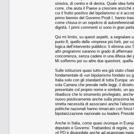
sinistra, di centro e di destra. Quale idea for
corre, che aiuta il Paese a crescere anziché sof
cui il frutto positivo del bipolarismo si è acc
primo biennio del Governo Prodi I, hanno tras
come chiusa in un sepolcro di autoreferenziali
dignità. I primi commenti si sono in gran part
Qui mi limito, su questi aspetti, a segnalare un
punto 8, quello delle «imprese più forti, per 
logica dell’intervento pubblico: li elimina un
altri programmi saranno in grado di affermare 
concorrenza, senza cadere in una difesa dei pr
Mi soffermo poi su altre due questioni, quella is
Sulle istituzioni quasi tutto era già stato chi
fondamentale di «un bipolarismo fondato su gra
Italia solo con gli standard di tutta Europa: u
sola Camera che prevale nelle leggi, il divieto
presentate col proprio nome e simbolo, un qua
ribadisce che lo strumento privilegiato, anch
nuovo positivamente anche sulla prossima legi
stretta necessità di associarvi anche l’elezion
politiche nazionali hanno rimarcato con forza 
bipolarizzazione nazionale su leaders Presiden
Anche in Italia, come quasi ovunque in Europ
deputato e Governo. Trattandosi di regole, su 
«il PD è disponibile anche ad esaminare ipotes