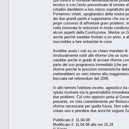
Qui invece si vorrebbe deliberatamente produrr
tecnico e con l’esito preventivato di tornare 
cittadini darebbero a loro stessi soprattutto 
Poniamoci infatti, spogliandoci della nostra par
dei due grandi partiti e supponiamo che sia u
propri consensi di affrontare gravi problemi,
volta rinnovate le istituzioni in modo condiviso 
alcuni aspetti della Costituzione. Mentre un G
anche perché sarebbe limitato a un anno, e al 
riuscirebbe a fare entrambe le cose.
Avrebbe avuto i voti su un chiaro mandato di l
strutturalmente ostili alle riforme che se son
sarebbe anche in grado di avviare riforme con
parte del suo programma immediato (che per n
riforme perché le posizioni estremistiche della
metterebbero un veto interno alla maggioranz
bocciata nel referendum del 2006.
In altri termini l’elettore incerto, agnostico 
spinta risolvere sia la governabilità immediata
due problemi. Col voto opposto porta al Gove
presente, se vota coerentemente per Berlusco
riforme necessarie per quella futura. Non vale
votare uno e prendere due anziché seguire Sar
Pubblicato il: 11.04.08
Modificato il: 11.04.08 alle ore 15.24