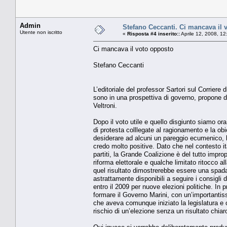
Admin
Stefano Ceccanti. Ci mancava il 
Utente non iscritto
«
Risposta #4 inserito::
Aprile 12, 2008, 1
Ci mancava il voto opposto
Stefano Ceccanti
L’editoriale del professor Sartori sul Corriere 
sono in una prospettiva di governo, propone d
Veltroni.
Dopo il voto utile e quello disgiunto siamo or
di protesta colllegate al ragionamento e la obi
desiderare ad alcuni un pareggio ecumenico, le
credo molto positive. Dato che nel contesto it
partiti, la Grande Coalizione è del tutto impr
riforma elettorale e qualche limitato ritocco 
quel risultato dimostrerebbe essere una spada
astrattamente disponibili a seguire i consigli
entro il 2009 per nuove elezioni politiche. In p
formare il Governo Marini, con un’importantissi
che aveva comunque iniziato la legislatura e c
rischio di un’elezione senza un risultato chiar