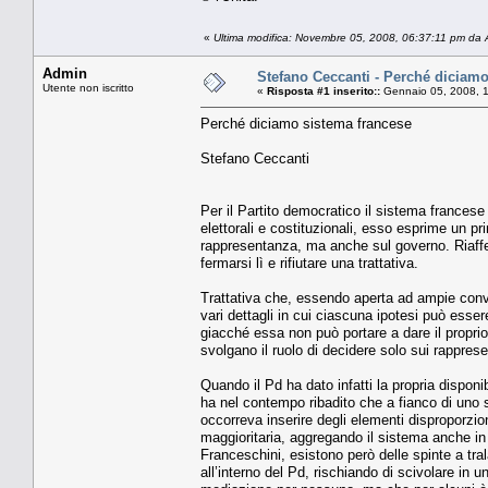
«
Ultima modifica: Novembre 05, 2008, 06:37:11 pm da
Admin
Stefano Ceccanti - Perché diciamo
Utente non iscritto
«
Risposta #1 inserito::
Gennaio 05, 2008, 
Perché diciamo sistema francese
Stefano Ceccanti
Per il Partito democratico il sistema francese 
elettorali e costituzionali, esso esprime un pri
rappresentanza, ma anche sul governo. Riaffe
fermarsi lì e rifiutare una trattativa.
Trattativa che, essendo aperta ad ampie conve
vari dettagli in cui ciascuna ipotesi può essere 
giacché essa non può portare a dare il proprio 
svolgano il ruolo di decidere solo sui rapprese
Quando il Pd ha dato infatti la propria disponi
ha nel contempo ribadito che a fianco di uno 
occorreva inserire degli elementi disproporziona
maggioritaria, aggregando il sistema anche in a
Franceschini, esistono però delle spinte a t
all’interno del Pd, rischiando di scivolare in