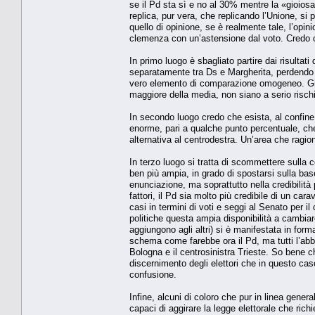
se il Pd sta sì e no al 30% mentre la «gioios
replica, pur vera, che replicando l’Unione, si
quello di opinione, se è realmente tale, l’op
clemenza con un’astensione dal voto. Credo ch
In primo luogo è sbagliato partire dai risultat
separatamente tra Ds e Margherita, perdendo v
vero elemento di comparazione omogeneo. Già
maggiore della media, non siano a serio risch
In secondo luogo credo che esista, al confine 
enorme, pari a qualche punto percentuale, che
alternativa al centrodestra. Un’area che ragion
In terzo luogo si tratta di scommettere sulla c
ben più ampia, in grado di spostarsi sulla ba
enunciazione, ma soprattutto nella credibilità p
fattori, il Pd sia molto più credibile di un ca
casi in termini di voti e seggi al Senato per 
politiche questa ampia disponibilità a cambia
aggiungono agli altri) si è manifestata in form
schema come farebbe ora il Pd, ma tutti l’abbiam
Bologna e il centrosinistra Trieste. So bene c
discernimento degli elettori che in questo ca
confusione.
Infine, alcuni di coloro che pur in linea gener
capaci di aggirare la legge elettorale che ri