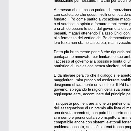
mediazione per nessuno, ma che per alcuni è l
Ammesso che si possa parlare di impazzimento 
con cautela perché questi livelli di critica de
fondato il Pd come partito a vocazione maggior
o vi sarebbe la spinta a formare stabilmente g
o si affiderebbero le sorti del governo alle scel
pesanti, magari ottenendo Palazzo Chigi con po
alla fermezza del vertice del Pd democraticam
loro forza non sta nella società, ma in vecchie
Detto più brutalmente per ciò che riguarda noi:
pentapartito rinnovato, per limitare le sue amb
l’accesso al governo alla possibile bontà di un 
statistica di un’elezione senza vincitori, ad u
È da rilevare peraltro che il dialogo si è aper
maggioritari, mira proprio ad assicurare stabilm
designano chiaramente un vincitore. Il Pd ha 
governo, spiegando le ragioni della sua prima 
aggiungere altre, accomunate dal principio per
Tra queste può rientrare anche un perfezioname
dell’assegnazione di un premio alla lista di m
una dovuta parentesi, non potrebbe certo condur
si è sempre pronunciata solo rispetto all’immed
compatibile anche con sistemi elettorali forte
problema opposto, se cioè sistemi troppo propo