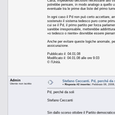
Carta, impedendo decisioni necessarie allo svil
potrebbe pensare, in modo analogo a quello util
eventuale tra le prime due liste del primo turno
In ogni caso il Pd non può certo accettare, anc
sostenuto il sistema tedesco puro come prima 
cui se il Pd, il primo partito per forza parla
sarebbe irresponsabile, metterebbe addirittura
«o tedesco o niente» dovrebbe essere piena
Anche per evitare queste logiche anomale, per 
assicurazione.
Pubblicato il: 04.01.08
Modificato il: 04.01.08 alle ore 9.03
© l'Unità.
Admin
Stefano Ceccanti. Pd, perché da 
Utente non iscritto
«
Risposta #2 inserito::
Febbraio 06, 2008,
Pd, perché da soli
Stefano Ceccanti
Sin dallo scorso ottobre il Partito democratic