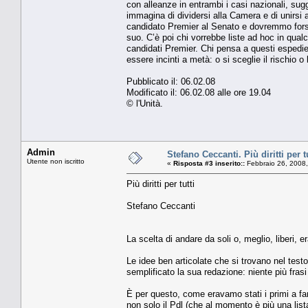
con alleanze in entrambi i casi nazionali, su
immagina di dividersi alla Camera e di unirsi 
candidato Premier al Senato e dovremmo forse
suo. C’è poi chi vorrebbe liste ad hoc in qual
candidati Premier. Chi pensa a questi espedi
essere incinti a metà: o si sceglie il rischio 
Pubblicato il: 06.02.08
Modificato il: 06.02.08 alle ore 19.04
© l'Unità.
Admin
Stefano Ceccanti. Più diritti per tu
Utente non iscritto
«
Risposta #3 inserito::
Febbraio 26, 2008,
Più diritti per tutti
Stefano Ceccanti
La scelta di andare da soli o, meglio, liberi, 
Le idee ben articolate che si trovano nel tes
semplificato la sua redazione: niente più frasi
È per questo, come eravamo stati i primi a fa
non solo il Pdl (che al momento è più una lista e