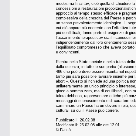
medesima finalità», cioè quella di chiudere la
concessioni a restaurazioni proporzionalistich
approccio al tempo stesso efficace e pragmatic
complessiva della crescita del Paese e perché u
un senso prevalentemente ideologico. Li segnala
cui ciò appare più coerente con l’effettiva tut
più conflittuali, fanno parte di esigenze di giu
l’accanimento terapeutico» sia il riconosciment
indipendentemente dal loro orientamento sessua
l’equilibrato compromesso che aveva portato 
e convincenti.
Rientra nello Stato sociale e nella tutela dell
dalla scienza, in tutte le sue parti» (allusione
486 che può e deve essere inserita nel rispet
tanto più sarà possibile lavorare insieme per l
aborti». Questo si richiede ad una politica non
unilateralmente un unico principio o interess
gioco a somma zero, ma di equilibrarli, con ra
talora debbono, rappresentare ottiche più parz
messaggi di riconoscimento e di carattere educ
camminare un Paese ha un dovere in più, quello
culturali su cui il Paese può correre.
Pubblicato il: 26.02.08
Modificato il: 26.02.08 alle ore 12.01
© l'Unità.