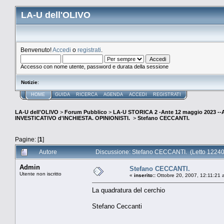
LA-U dell'OLIVO
Benvenuto!
Accedi
o
registrati
.
Accesso con nome utente, password e durata della sessione
Notizie
:
HOME
GUIDA
RICERCA
AGENDA
ACCEDI
REGISTRATI
LA-U dell'OLIVO
>
Forum Pubblico
>
LA-U STORICA 2 -Ante 12 maggio 2023 
INVESTICATIVO d'INCHIESTA. OPINIONISTI.
>
Stefano CECCANTI.
Pagine: [
1
]
Autore
Discussione: Stefano CECCANTI. (Letto 12240 
Admin
Stefano CECCANTI.
Utente non iscritto
«
inserito::
Ottobre 20, 2007, 12:11:21 
La quadratura del cerchio
Stefano Ceccanti