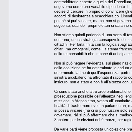
contraddittoria rispetto a quella del Porcellum
di governo come una variabile dipendente. Il t
decise di cercare in proprio di convincere gli 
accordi di desistenza a scacchiera coi Liber
perché si può vincere, ma poi non si governa 
seguente, quando i propri elettori si saranno spa
Non stiamo quindi parlando di una sorta di te
contrario, di una strategia consapevole del ri
cittadini. Per farla finita con la logica sbagli
chiari, ma omogenei, come il sistema francese
della responsabilità che impone di anticipare 
Non si può negare l’evidenza: sul piano nazion
della coalizione ne ha determinato la caduta 
determinato la fine di quell’esperienza, parti
sinistra arcobaleno ha affrontato il rapporto c
insicuro, non è stato e non è all’altezza con 
Ci sono state anche altre aree problematiche,
prosecuzione possibile dell’alleanza negli enti 
missione in Afghanistan, votata all’unanimità 
finalità di trasformare i voti in parlamentari
si possa vincere (ma ci si può riuscire solo s
governare. Né si può affermare che si tradisce
Zapatero per le elezioni del 9 marzo, per ra
Da varie parti viene proposta un’obiezione pr