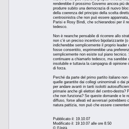
renderebbe il prossimo Governo ancora più deb
produrre subito una democrazia di nuovo blocc
della coerenza del principio della scelta diret
centrosinistra che non può essere appannata, i
Parisi e Rosy Bindi, che schierandosi per il 
tedesco.
Non è neanche pensabile di ricorrere allo stra
non c’è un preciso incentivo bipolarizzante (o 
indicherebbe semplicemente il proprio leader
fosse consentito, esprimerebbe una preferenz
semplicemente non esiste sul piano tecnico. 
continuare a chiamarlo tedesco, ma sarebbe un
insolubile e tuttavia la campagna di opinione
di forza.
Perché da parte del primo partito italiano non
quelle garantite dai collegi uninominali o dai 
per andare avanti in tanti isolotti autosuffici
primarie anche gli elettori del centro-destra?
che non funziona? Se queste domande e le rela
diffuso, forse alleati ed avversari potrebbero 
natura pattizia, non può che essere coerente
Pubblicato il: 19.10.07
Modificato il: 19.10.07 alle ore 8.50
© l'Unità.