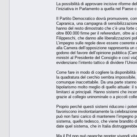
La possibilità di approvare incisive riforme de
l’iniziativa in Parlamento a quella nel Paese co
Il Partito Democratico dovrà promuovere, com
Capranica, una campagna di sensibilizzazione s
hanno del resto dimostrato che c’è una forte
oltre 800.000 firme per il referendum, oltre ai
Filippeschi, che danno alle liberalizzazioni po
L’impegno sulle regole deve essere coerente e
alla Camera dell’opposizione rappresenta un da
godono del favore dell’opinione pubblica (Came
ministri al Presidente del Consiglio e così via
evidenziano l’intento tattico di dividere l’Unio
Come fare in modo di cogliere la disponibilità 
la quadratura del cerchio sembra impossibile, 
comunque inaccettabile. Da una parte stanno 
bipolarismo molto meglio di quello attuale: il
limitarci ai principali. Hanno sistemi che inc
grazie al collegio uninominale o a piccoli colle
Proprio perché questi sistemi riducono i poteri
favoriscono involontariamente la celebrazione 
può non farsi carico di mantenere l’impegno pre
sistema, quello tedesco, che viene brandito da
date quel sistema, che in Italia distruggerebb
Ma il Pd non può neanche propter vivendi vit