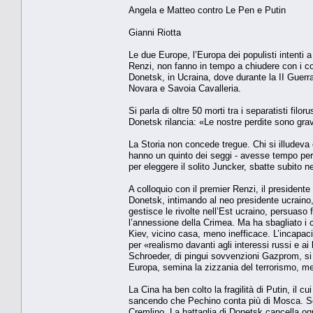
Angela e Matteo contro Le Pen e Putin
Gianni Riotta
Le due Europe, l’Europa dei populisti intenti a
Renzi, non fanno in tempo a chiudere con i co
Donetsk, in Ucraina, dove durante la II Guerra
Novara e Savoia Cavalleria.
Si parla di oltre 50 morti tra i separatisti fi
Donetsk rilancia: «Le nostre perdite sono gravi
La Storia non concede tregue. Chi si illudeva 
hanno un quinto dei seggi - avesse tempo per 
per eleggere il solito Juncker, sbatte subito n
A colloquio con il premier Renzi, il president
Donetsk, intimando al neo presidente ucraino, 
gestisce le rivolte nell’Est ucraino, persuas
l’annessione della Crimea. Ma ha sbagliato i c
Kiev, vicino casa, meno inefficace. L’incapaci
per «realismo davanti agli interessi russi e a
Schroeder, di pingui sovvenzioni Gazprom, si r
Europa, semina la zizzania del terrorismo, me
La Cina ha ben colto la fragilità di Putin, il c
sancendo che Pechino conta più di Mosca. Solo, 
Cremlino. La battaglia di Donetsk cancella ogn