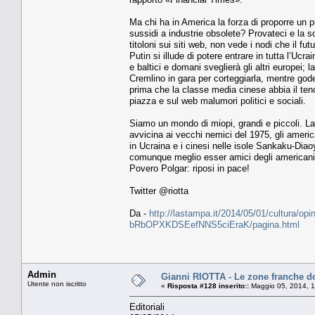
Ma chi ha in America la forza di proporre un pi
sussidi a industrie obsolete? Provateci e la sc
titoloni sui siti web, non vede i nodi che il f
Putin si illude di potere entrare in tutta l’U
e baltici e domani sveglierà gli altri europei;
Cremlino in gara per corteggiarla, mentre god
prima che la classe media cinese abbia il teno
piazza e sul web malumori politici e sociali.
Siamo un mondo di miopi, grandi e piccoli. La
avvicina ai vecchi nemici del 1975, gli ameri
in Ucraina e i cinesi nelle isole Sankaku-Diaoy
comunque meglio esser amici degli americani
Povero Polgar: riposi in pace!
Twitter @riotta
Da -
http://lastampa.it/2014/05/01/cultura/opin
bRbOPXKDSEefNNS5ciEraK/pagina.html
Admin
Gianni RIOTTA - Le zone franche d
Utente non iscritto
«
Risposta #128 inserito::
Maggio 05, 2014, 1
Editoriali