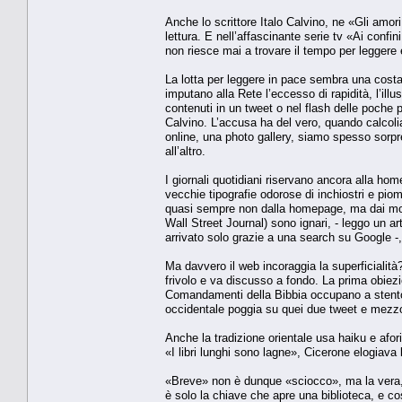
Anche lo scrittore Italo Calvino, ne «Gli amori
lettura. E nell’affascinante serie tv «Ai confi
non riesce mai a trovare il tempo per leggere e
La lotta per leggere in pace sembra una costant
imputano alla Rete l’eccesso di rapidità, l’ill
contenuti in un tweet o nel flash delle poche 
Calvino. L’accusa ha del vero, quando calcoli
online, una photo gallery, siamo spesso sorpr
all’altro.
I giornali quotidiani riservano ancora alla ho
vecchie tipografie odorose di inchiostri e piom
quasi sempre non dalla homepage, ma dai motori
Wall Street Journal) sono ignari, - leggo un a
arrivato solo grazie a una search su Google -,
Ma davvero il web incoraggia la superficialità
frivolo e va discusso a fondo. La prima obie
Comandamenti della Bibbia occupano a stento tre
occidentale poggia su quei due tweet e mezz
Anche la tradizione orientale usa haiku e afor
«I libri lunghi sono lagne», Cicerone elogiava
«Breve» non è dunque «sciocco», ma la vera, 
è solo la chiave che apre una biblioteca, e co