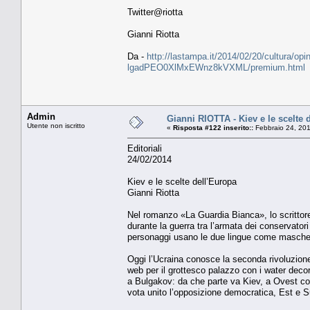
Twitter@riotta
Gianni Riotta
Da -
http://lastampa.it/2014/02/20/cultura/opinio
lgadPEO0XlMxEWnz8kVXML/premium.html
Admin
Gianni RIOTTA - Kiev e le scelte 
Utente non iscritto
«
Risposta #122 inserito::
Febbraio 24, 201
Editoriali
24/02/2014
Kiev e le scelte dell’Europa
Gianni Riotta
Nel romanzo «La Guardia Bianca», lo scrittore 
durante la guerra tra l’armata dei conservatori
personaggi usano le due lingue come maschere 
Oggi l’Ucraina conosce la seconda rivoluzione
web per il grottesco palazzo con i water decora
a Bulgakov: da che parte va Kiev, a Ovest con
vota unito l’opposizione democratica, Est e S