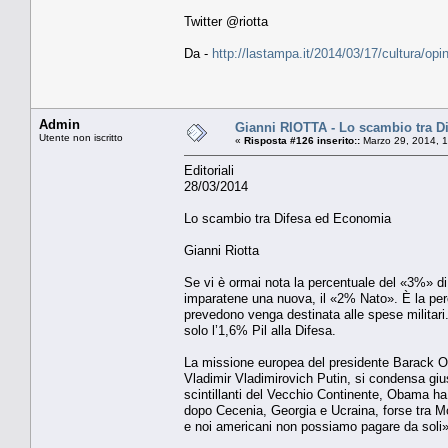
Twitter @riotta
Da -
http://lastampa.it/2014/03/17/cultura/op
Admin
Gianni RIOTTA - Lo scambio tra D
Utente non iscritto
«
Risposta #126 inserito::
Marzo 29, 2014, 1
Editoriali
28/03/2014
Lo scambio tra Difesa ed Economia
Gianni Riotta
Se vi è ormai nota la percentuale del «3%» di
imparatene una nuova, il «2% Nato». È la perce
prevedono venga destinata alle spese militari. 
solo l’1,6% Pil alla Difesa.
La missione europea del presidente Barack Ob
Vladimir Vladimirovich Putin, si condensa giust
scintillanti del Vecchio Continente, Obama ha 
dopo Cecenia, Georgia e Ucraina, forse tra Mo
e noi americani non possiamo pagare da soli»