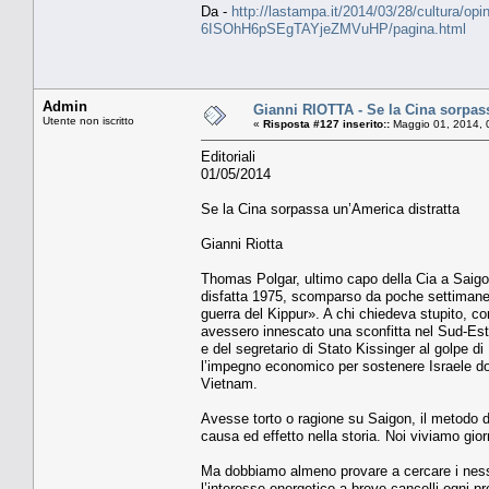
Da -
http://lastampa.it/2014/03/28/cultura/opin
6ISOhH6pSEgTAYjeZMVuHP/pagina.html
Admin
Gianni RIOTTA - Se la Cina sorpas
Utente non iscritto
«
Risposta #127 inserito::
Maggio 01, 2014, 
Editoriali
01/05/2014
Se la Cina sorpassa un’America distratta
Gianni Riotta
Thomas Polgar, ultimo capo della Cia a Saigon 
disfatta 1975, scomparso da poche settimane a
guerra del Kippur». A chi chiedeva stupito, c
avessero innescato una sconfitta nel Sud-Est a
e del segretario di Stato Kissinger al golpe d
l’impegno economico per sostenere Israele dopo
Vietnam.
Avesse torto o ragione su Saigon, il metodo del
causa ed effetto nella storia. Noi viviamo gi
Ma dobbiamo almeno provare a cercare i nessi 
l’interesse energetico a breve cancelli ogni pr