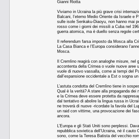
Gianni Riotta
Viviamo in Ucraina la più grave crisi internazio
Balcani, l’eterno Medio Oriente da Israele e Pa
sulle isole Senkaku-Diaoyu, non hanno mai post
rosso come i giorni dei missili a Cuba nel 196
guerra atomica, ma è duello senza regole certe,
Il referendum farsa imposto da Mosca alla Crim
La Casa Bianca e l’Europa considerano l’anne
Mosca.
Il Cremlino reagirà con analoghe misure, nel g
accontenta della Crimea o vuole nuove aree uc
vuole di nuovo vassalla, come ai tempi del Pc
dall’espansione occidentale a Est o sogna u
L’astuta condotta del Cremlino tiene in sospeso
Qual è la verità? A stare alla propaganda dei 
e la Crimea deve essere protetta da rappresa
dal tentativo di abolire la lingua russa in Uc
ne troverà di nuove -ricordate la favola del Lu
un raid con vittime, una provocazione dei fasc
ancora.
L’Europa e gli Stati Uniti sono perplessi. Dav
repubblica sovietica dell’Ucraina, né il cauto
sono, come la Teresa Batista del vecchio roman