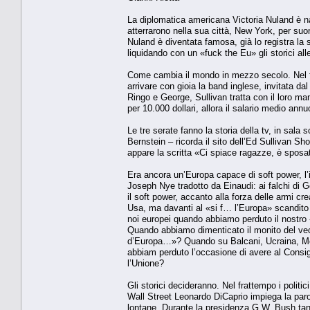
La diplomatica americana Victoria Nuland è nat
atterrarono nella sua città, New York, per suo
Nuland è diventata famosa, già lo registra la
liquidando con un «fuck the Eu» gli storici alle
Come cambia il mondo in mezzo secolo. Nel f
arrivare con gioia la band inglese, invitata da
Ringo e George, Sullivan tratta con il loro m
per 10.000 dollari, allora il salario medio ann
Le tre serate fanno la storia della tv, in sala 
Bernstein – ricorda il sito dell’Ed Sullivan S
appare la scritta «Ci spiace ragazze, è sposat
Era ancora un’Europa capace di soft power, l’i
Joseph Nye tradotto da Einaudi: ai falchi di 
il soft power, accanto alla forza delle armi 
Usa, ma davanti al «si f… l’Europa» scandito 
noi europei quando abbiamo perduto il nostro
Quando abbiamo dimenticato il monito del vecc
d’Europa…»? Quando su Balcani, Ucraina, Medi
abbiam perduto l’occasione di avere al Consigl
l’Unione?
Gli storici decideranno. Nel frattempo i poli
Wall Street Leonardo DiCaprio impiega la paro
lontane. Durante la presidenza G.W. Bush tanti