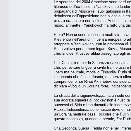
Le speranze del 2004 Arancione sono perdute,
filorusso dell’ex teppista Yanukovich è leade
propaganda di Mosca (e i suoi galoppini in Ita
debolezza dell’opposizione non bilancia le co
piazza era ancora non violenta. Anche il fal
russo, ammette «Yanukovich ha fatto una tris
E ora? Non ci sono «buoni» e «cattivi», in Ucr
Kiev entra nell’area di influenza europea, o ad
strappare a Yanukovich, con la promessa di 15 
Putin voleva per sempre legare Kiev a Mosca,
che, si dice, Kruscev abbia assegnato agli uc
L’ex Consigliere per la Sicurezza nazionale a
che, per evitare la guerra civile tra filorussi
libero ma neutrale, modello Finlandia. Putin s
l’economia che è allo sfascio, ma senza allean
comprenderlo, se Rinat Akhmetov, considerato
dichiara «Voglio un’Ucraina forte, indipendente
La strada della ragionevolezza ha un solo cont
sua adorata squadra di hockey non è riuscita a
successi di Siria e Iran davanti alle incertezz
Piazza Indipendenza sono riusciti dove ormai 
un’Ucraina neutrale passi, occorre che Putin l
questa saggezza, quando le prende, Zar Putin a
Una Seconda Guerra Fredda non è nell’interes