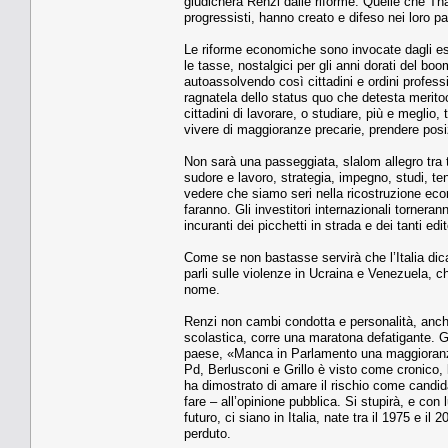
giudicherà Renzi dalle riforme. Quelle che Th
progressisti, hanno creato e difeso nei loro pa
Le riforme economiche sono invocate dagli espert
le tasse, nostalgici per gli anni dorati del boo
autoassolvendo così cittadini e ordini professi
ragnatela dello status quo che detesta merit
cittadini di lavorare, o studiare, più e meglio, 
vivere di maggioranze precarie, prendere posi
Non sarà una passeggiata, slalom allegro tra 
sudore e lavoro, strategia, impegno, studi, t
vedere che siamo seri nella ricostruzione e
faranno. Gli investitori internazionali torneran
incuranti dei picchetti in strada e dei tanti edi
Come se non bastasse servirà che l’Italia dica l
parli sulle violenze in Ucraina e Venezuela, ch
nome.
Renzi non cambi condotta e personalità, anch
scolastica, corre una maratona defatigante. G
paese, «Manca in Parlamento una maggioranza 
Pd, Berlusconi e Grillo è visto come cronico, 
ha dimostrato di amare il rischio come candida
fare – all’opinione pubblica. Si stupirà, e con
futuro, ci siano in Italia, nate tra il 1975 e i
perduto.