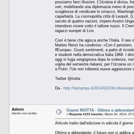
possiamo farci illusioni. L’Ucraina è divisa, fr
veri, mobilitando una diplomazia meno di porc
scegliesse di vendicare lo smacco, Washingto
caparbietà. La cosmopolita città di Leopoli, (L
secolo di quattro nazioni, impero Austro Ungar
intendono vivere sotto il tallone russo. Il C
ragazzi europei di Lviv.
Così è bene che agisca anche l’Italia. Il neo m
Matteo Renzi ha condiviso: «Con il pensiero, e
#Europa». Giusti sentimenti, a patto di ricordar
e studenti nella democratica Italia 1968. I di
oggi in fuga vergognosa dopo le violenze, non
vigilia del semestre italiano, per l’Ucraina
a Putin: l’Ue non tollererà nuove aggressioni 
Twitter @riotta
Da -
http://lastampa.it/2014/02/24/cultura/o
Admin
Gianni RIOTTA - Ottimo e abbondante
Utente non iscritto
«
Risposta #123 inserito::
Marzo 04, 2014, 07:
Articolo tratto dall'edizione in edicola il giorn
Ottimo e abbondante: il futuro non si addice