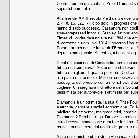
Contro i profeti di sventura, Peter Diamandis 
soprattutto in Italia
Alla fine del XVIII secolo Malthus previde lo 
2, 4, 8, 16, 32… - il cibo solo in progressione 
hanno di rado successo, Cassandra non coglie 
spaventapasseri innocui. Stanley Jevons ebbe 
Times di Londra denunciava nel 1894 che entro
di carrozze e tram. Nel 1914 il governo Usa sti
Roma - attraendosi le ironie dell’Economist - è
depressione globale. Smentito, intigna: sbagl
Perché il business di Cassandra non conosce c
futuro non comprova? Secondo lo studioso e i
futuro è migliore di quanto pensiate (Codice E
alla paura e al pericolo. Millenni di sopravviv
boscaglia, del predone con un tomahawk dietro 
cogliere. Ci insegnava il direttore della Co
pessimista per autorevole, l’ottimista per sup
Diamandis è un ottimista, la sua X Prize Founda
elettriche, capsule spaziali economiche. Ed è
migliore del presente, malgrado crisi, cambi
Diamandis? Perché - e qui l’autore ha ragione
introducesse innovazione a mutare le stime. Og
rende il paese libero dal ricatto del petrolio
Siate pessimisti o ottimisti, in Abbondanza trov