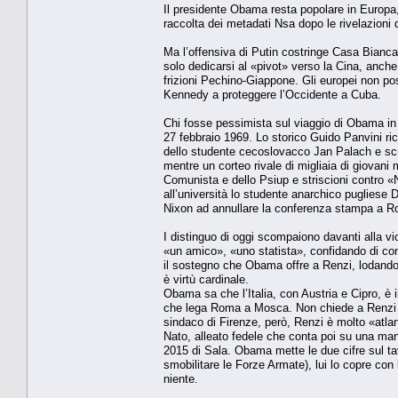
Il presidente Obama resta popolare in Europa, 
raccolta dei metadati Nsa dopo le rivelazion
Ma l’offensiva di Putin costringe Casa Bian
solo dedicarsi al «pivot» verso la Cina, anche
frizioni Pechino-Giappone. Gli europei non po
Kennedy a proteggere l’Occidente a Cuba.
Chi fosse pessimista sul viaggio di Obama in 
27 febbraio 1969. Lo storico Guido Panvini ricos
dello studente cecoslovacco Jan Palach e scriv
mentre un corteo rivale di migliaia di giovani
Comunista e dello Psiup e striscioni contro «N
all’università lo studente anarchico puglies
Nixon ad annullare la conferenza stampa a 
I distinguo di oggi scompaiono davanti alla v
«un amico», «uno statista», confidando di conta
il sostegno che Obama offre a Renzi, lodandon
è virtù cardinale.
Obama sa che l’Italia, con Austria e Cipro, è 
che lega Roma a Mosca. Non chiede a Renzi di
sindaco di Firenze, però, Renzi è molto «atlanti
Nato, alleato fedele che conta poi su una man
2015 di Sala. Obama mette le due cifre sul ta
smobilitare le Forze Armate), lui lo copre co
niente.