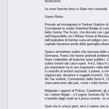
05/05/2014
Le zone franche dove lo Stato non comanda
Gianni Riotta
Provate ad immaginare lo Yankee Stadium di Ne
Considerate lo stadio Stamford Bridge di Lond
detto Genny The Scum, che discute con i garbati
nell’Impossibile con l’Allianz Arena di Monaco
dall’esplodere di bombe carta ed ordigni così p
capitale bavarese preda della guerriglia urban
Spiace ammettere subito che nessuna delle sit
Germania. Paesi che hanno profondi problemi so
Stato cederebbe all’anarchia spazi pubblici. Ca
subito lontani dal calcio-sport, 4-4-2, falso 9 
più importante tra le non importanti» nella de
il controllo di territori nazionali, il potere, a 
organizzata, devianze e soggetti eversivi. Cita
No Tav violenti, Commandos della Serie A, Clan
siano pericolosi alla pari, come i soliti faziosi
Malgrado i rapporti di Polizia, Carabinieri, gl
tra i settori illegali – e il signor Gennaro D
e bandito dagli stadi ne è prova vivente - le v
Quel che le unisce però, ed è il veleno che l