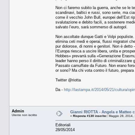
Non ci faremo subito la guerra, anche se le ten
scandinavi, baltici e russi, sono serie, ma cia
come il vecchio John Bull, europei dell’Est rip
svalutazione e debito facili, a sostenere medio
salvato l’euro, sarà sommerso di autogol.
Non ascoltate dunque Gatti e Volpi populiste.
elimina ceti medi e operai, flussi migratori ch
pur dolorose, di nonni e genitori. Non è detto –
l’Europa riesca a uscire libera, unita e prosp
Hobbes» prevarrà sulla «Generazione Erasmus»,
leader hanno perso il diritto di criminalizzare 
Passato camuffate da Futuro. Non erano forse i
or sono? Ma chi vota contro il futuro, prepara 
Twitter @riotta
Da -
http://lastampa.it/2014/05/21/cultura/op
Admin
Gianni RIOTTA - Angela e Matteo c
Utente non iscritto
«
Risposta #130 inserito::
Maggio 28, 2014, 
Editoriali
28/05/2014