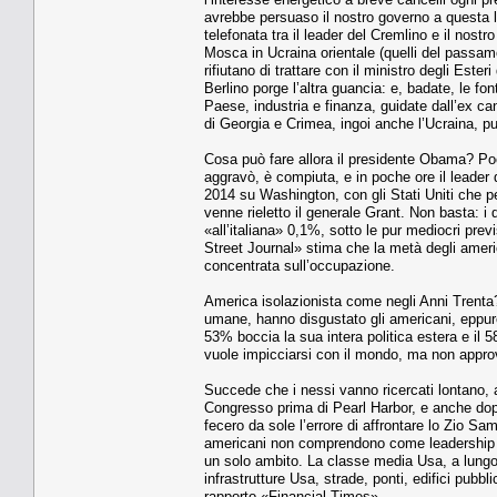
avrebbe persuaso il nostro governo a questa li
telefonata tra il leader del Cremlino e il nos
Mosca in Ucraina orientale (quelli del passam
rifiutano di trattare con il ministro degli Este
Berlino porge l’altra guancia: e, badate, le f
Paese, industria e finanza, guidate dall’ex ca
di Georgia e Crimea, ingoi anche l’Ucraina, pu
Cosa può fare allora il presidente Obama? Po
aggravò, è compiuta, e in poche ore il leader
2014 su Washington, con gli Stati Uniti che p
venne rieletto il generale Grant. Non basta: i
«all’italiana» 0,1%, sotto le pur mediocri pre
Street Journal» stima che la metà degli ameri
concentrata sull’occupazione.
America isolazionista come negli Anni Trenta? L
umane, hanno disgustato gli americani, eppure
53% boccia la sua intera politica estera e il
vuole impicciarsi con il mondo, ma non appro
Succede che i nessi vanno ricercati lontano, 
Congresso prima di Pearl Harbor, e anche dop
fecero da sole l’errore di affrontare lo Zio S
americani non comprendono come leadership e
un solo ambito. La classe media Usa, a lungo 
infrastrutture Usa, strade, ponti, edifici pub
rapporto «Financial Times».