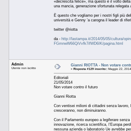
«decrescita felice», ma questo è il volto della
una mancia, generazione sfortunata relegata a
È questo che vogliamo per i nostri figli più d
università e Genny ’a carogna il leader di rife
twitter @riotta
da -
http://lastampa.it/2014/05/05/cultura/opi
FGmnwW66QiVvfk7ifWD6IK/pagina.html
Admin
Gianni RIOTTA - Non votare contro
Utente non iscritto
«
Risposta #129 inserito::
Maggio 22, 2014
Editoriali
21/05/2014
Non votare contro il futuro
Gianni Riotta
Con ventisei milioni di cittadini senza lavor
cresceranno, non diminuiranno.
Con il Parlamento europeo a legiferare senza 
innovazione, ricerca scientifica, l’Europa pe
nessuna azienda o laboratorio Ue avrebbe pes