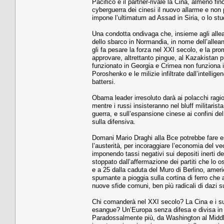
Pacifico e il partner-rivale la Cina, almeno f
cyberguerra dei cinesi il nuovo allarme e non 
impone l’ultimatum ad Assad in Siria, o lo st
Una condotta ondivaga che, insieme agli allea
dello sbarco in Normandia, in nome dell’allean
gli fa pesare la forza nel XXI secolo, e la pr
approvare, altrettanto pingue, al Kazakistan pu
funzionato in Georgia e Crimea non funziona i
Poroshenko e le milizie infiltrate dall’intelli
battersi.
Obama leader irresoluto darà ai polacchi rag
mentre i russi insisteranno nel bluff militaris
guerra, e sull’espansione cinese ai confini de
sulla difensiva.
Domani Mario Draghi alla Bce potrebbe fare esa
l’austerità, per incoraggiare l’economia del ve
imponendo tassi negativi sui depositi inerti 
stoppato dall’affermazione dei partiti che lo os
e a 25 dalla caduta del Muro di Berlino, am
spumante a pioggia sulla cortina di ferro che
nuove sfide comuni, ben più radicali di dazi 
Chi comanderà nel XXI secolo? La Cina e i suoi
esangue? Un’Europa senza difesa e divisa in
Paradossalmente più, da Washington al Middle