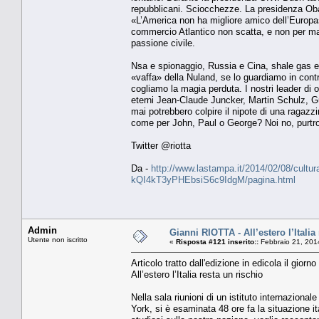
repubblicani. Sciocchezze. La presidenza Obam
«L’America non ha migliore amico dell’Europa»,
commercio Atlantico non scatta, e non per man
passione civile.
Nsa e spionaggio, Russia e Cina, shale gas e O
«vaffa» della Nuland, se lo guardiamo in cont
cogliamo la magia perduta. I nostri leader di o
eterni Jean-Claude Juncker, Martin Schulz, Gu
mai potrebbero colpire il nipote di una ragaz
come per John, Paul o George? Noi no, purtr
Twitter @riotta
Da -
http://www.lastampa.it/2014/02/08/cultura/
kQI4kT3yPHEbsiS6c9IdgM/pagina.html
Admin
Gianni RIOTTA - All’estero l’Italia
Utente non iscritto
«
Risposta #121 inserito::
Febbraio 21, 201
Articolo tratto dall'edizione in edicola il giorn
All’estero l’Italia resta un rischio
Nella sala riunioni di un istituto internaziona
York, si è esaminata 48 ore fa la situazione ita