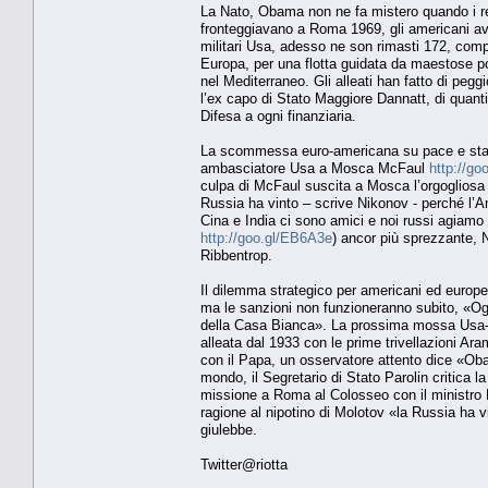
La Nato, Obama non ne fa mistero quando i rep
fronteggiavano a Roma 1969, gli americani ave
militari Usa, adesso ne son rimasti 172, comp
Europa, per una flotta guidata da maestose por
nel Mediterraneo. Gli alleati han fatto di pe
l’ex capo di Stato Maggiore Dannatt, di quanti
Difesa a ogni finanziaria.
La scommessa euro-americana su pace e status
ambasciatore Usa a Mosca McFaul
http://go
culpa di McFaul suscita a Mosca l’orgogliosa
Russia ha vinto – scrive Nikonov - perché l’A
Cina e India ci sono amici e noi russi agiamo s
http://goo.gl/EB6A3e
) ancor più sprezzante, N
Ribbentrop.
Il dilemma strategico per americani ed europe
ma le sanzioni non funzioneranno subito, «Og
della Casa Bianca». La prossima mossa Usa-U
alleata dal 1933 con le prime trivellazioni Ar
con il Papa, un osservatore attento dice «Oba
mondo, il Segretario di Stato Parolin critica l
missione a Roma al Colosseo con il ministro
ragione al nipotino di Molotov «la Russia ha vi
giulebbe.
Twitter@riotta