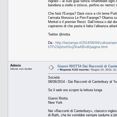
ingrato – ai suoi guai senza «martellare ogni 
bandiera a stelle e strisce, perfino ex nemici
Che farà l’Europa? Darà voce a chi teme Putin, 
l’armata filorussa Le Pen-Farange? Obama sa c
Merkel e il premier Renzi. Dall’intesa o dal di
capiranno di che pasta è fatta l’alleanza atlan
Twitter @riotta
Da -
http://lastampa.it/2014/06/04/cultura/opin
hTFi23qVovhSvjZKwABvdI/pagina.html
Admin
Gianni RIOTTA Dai Racconti di Canter
Utente non iscritto
«
Risposta #132 inserito::
Giugno 10, 2014, 11
Società
08/06/2014 - Dai Racconti di Canterbury al “l
Se il web ora scopre la lettura lunga
Gianni Riotta
New York
Nei «Racconti di Canterbury», classico ingles
di Bath, che lei vorrebbe sempre sedurre a lett