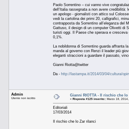
Paolo Sorrentino – cui vanno vive congratulazion
dell’Italia rassegnata a non avere credibilità:
un apologo - giornalisti con attico sul Colos
vedi la cartolina dei primi 20, calligrafici, mi
contrapposta da Sorrentino all’eleganza del Mas
Gattuso, il design di un computer Olivetti di 
turisti oggi. Il Paese che sperava e crescev
0,1%.
La nobildonna di Sorrentino guarda affranta l
manda al governo con Renzi il leader più gi
eleganti straccioni a guardare il passato, v
Gianni Riotta@twitter
Da -
http://lastampa.it/2014/03/04/cultura/o
Admin
Gianni RIOTTA - Il rischio che lo 
Utente non iscritto
«
Risposta #125 inserito::
Marzo 18, 2014,
Editoriali
17/03/2014
Il rischio che lo Zar rilanci