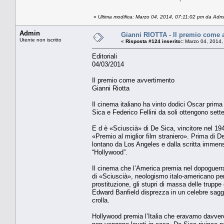
«
Ultima modifica: Marzo 04, 2014, 07:11:02 pm da Adm
Admin
Gianni RIOTTA - Il premio come 
Utente non iscritto
«
Risposta #124 inserito::
Marzo 04, 2014,
Editoriali
04/03/2014
Il premio come avvertimento
Gianni Riotta
Il cinema italiano ha vinto dodici Oscar prim
Sica e Federico Fellini da soli ottengono sette 
E d è «Sciuscià» di De Sica, vincitore nel 194
«Premio al miglior film straniero». Prima di
lontano da Los Angeles e dalla scritta immen
“Hollywood”.
Il cinema che l’America premia nel dopoguerra 
di «Sciuscià», neologismo italo-americano per
prostituzione, gli stupri di massa delle truppe 
Edward Banfield disprezza in un celebre saggio
crolla.
Hollywood premia l’Italia che eravamo davvero,