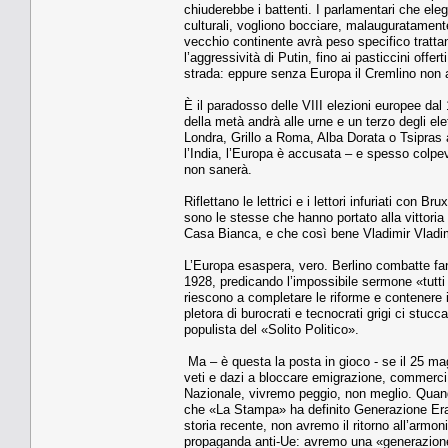
chiuderebbe i battenti. I parlamentari che ele
culturali, vogliono bocciare, malauguratament
vecchio continente avrà peso specifico tratta
l’aggressività di Putin, fino ai pasticcini off
strada: eppure senza Europa il Cremlino non a
È il paradosso delle VIII elezioni europee dal
della metà andrà alle urne e un terzo degli ele
Londra, Grillo a Roma, Alba Dorata o Tsipras a
l’India, l’Europa è accusata – e spesso colpevol
non sanerà.
Riflettano le lettrici e i lettori infuriati con
sono le stesse che hanno portato alla vittoria 
Casa Bianca, e che così bene Vladimir Vladi
L’Europa esaspera, vero. Berlino combatte fan
1928, predicando l’impossibile sermone «tutti
riescono a completare le riforme e contenere il
pletora di burocrati e tecnocrati grigi ci stuc
populista del «Solito Politico».
Ma – è questa la posta in gioco - se il 25 ma
veti e dazi a bloccare emigrazione, commerci, 
Nazionale, vivremo peggio, non meglio. Quando
che «La Stampa» ha definito Generazione Eras
storia recente, non avremo il ritorno all’armoni
propaganda anti-Ue: avremo una «generazione 