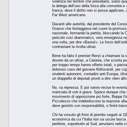
violenza nei territori che presidiano, siano quar
la delega dell’uso della forza alla comunità e 
franca, dove il diritto non si possa applicare,
Far West americano.
Davanti alle autorità, dal presidente del Consi
Grasso che festeggiava nel cuore la promozione
nazionale, fermando la partita, bloccando la
pericolo così drammatico, vera emergenza nazio
una volta, per dire «Basta!». Le forze dell’ord
contrastare la rivolta ultras.
Bene ha fatto il premier Renzi a chiamare la s
dovere da un ultras, a Catania, che sconta poc
per troppo tempo hanno offerto totali, o parziali
doloroso caso del giovane Aldrovandi, per cop
studenti autonomi, contadini anti Europa, tifos
un drappello di deputati pronti a dire «ben alt
No, va repressa. E poi vanno recise le eventua
manciata di voti è grave. Spiace dunque che ie
movimento di opposizione più forte, Beppe Gril
Piccolezze che indeboliscono la reazione alla
deve gestirlo con responsabilità, o finirà tra
Chi ha vissuto gli Anni di piombo seguiti al 1
economica da cui l’Italia non sa uscire lascia 
periferie, soprattutto al Sud, arruolarsi nella