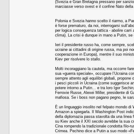
(Svezia e Gran Bretagna pressano per sanzion
marciasse verso ovest e il confine Nato della 
Polonia e Svezia hanno scelto il riarmo, a Parig
è forse prematuro, da noi, interrogarsi sull’a
per logica conseguenza tattica - abolire carri 
clima). La crisi è dunque in mano a Putin, se o
Ieri il presidente russo ha, come sempre, scel
ucraine ai cittadini di origine russa, ma poi 
cooperazione in Europa), mentre il suo ministr
Kiev per risolvere lo stallo.
Molti incoraggiano la cautela, ma occorre far
sua «guerra speciale», occupare l’Ucraina con
sempre attento agli equilibri globali, propone 
i pesci piccoli in Ucraina (come suggerisce an
potere intorno a Putin… e tra loro Igor Sechin
Ferrovie Russe, Alexei Miller, presidente di
mafiosa. Se i boss non pagano pegno, le sanz
È un linguaggio insolito nel felpato mondo di 
Amazon a spiegarla. Il Washington Post indica
della diplomazia passa stavolta da una linea 
su Kiev anche il XXI secolo avrebbe la sua cr
Cina rompendo la tradizionale condotta filo-r
Crimea. Pechino dice a Putin a suo modo «Ferm