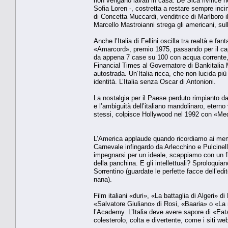
non vengano lavati in casa. De Sica rivince ne
Sofia Loren -, costretta a restare sempre inci
di Concetta Muccardi, venditrice di Marlboro il
Marcello Mastroianni strega gli americani, sul
Anche l’Italia di Fellini oscilla tra realtà e f
«Amarcord», premio 1975, passando per il cap
da appena 7 case su 100 con acqua corrente, fo
Financial Times al Governatore di Bankitalia Me
autostrada. Un’Italia ricca, che non lucida più 
identità. L’Italia senza Oscar di Antonioni.
La nostalgia per il Paese perduto rimpianto 
e l’ambiguità dell’italiano mandolinaro, etern
stessi, colpisce Hollywood nel 1992 con «Medit
L’America applaude quando ricordiamo ai mem
Carnevale infingardo da Arlecchino e Pulcinella
impegnarsi per un ideale, scappiamo con un fli
della panchina. E gli intellettuali? Sproloqu
Sorrentino (guardate le perfette facce dell’edi
nana).
Film italiani «duri», «La battaglia di Algeri»
«Salvatore Giuliano» di Rosi, «Baaria» o «La m
l’Academy. L’Italia deve avere sapore di «Eat
colesterolo, colta e divertente, come i siti w