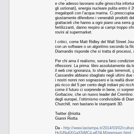
e che adesso lavorano sulle ginocchia infortu
gli ustionati), energia nucleare pulita entro il
megalopoli con l’acqua marina. Ci preoccupiam
giustamente difendono i venerabili prodotti del
grattacieli che hanno a ogni piano una serra gig
fertilizzanti, danno respiro ai campi troppo sfr
rovini al supermarket.
I critici, come Matt Ridley del Wall Street Jo
con un software o un algoritmo secondo la fil
Diamandis risponde che si tratta di processi, 
Per chi ama il realismo, senza farsi condizio
riflessioni. La prima: libro assolutamente da 
il web crei ignoranza, lo shale gas terremoti, g
Cassandre abbiano sbagliato negli ultimi due 
i nostri nonni non sognassero e la realtà diver
più ricco del 5 per cento degli indiani più ric
come il futuro ci sorprende in bene, ci sorpr
Gorbaciov, che un nuovo leader del Cremlino 
degli europei, l’ottimismo condivisibile di Di
Churchill, non bastano le stampanti 3D.
Twitter @riotta
Gianni Riotta
Da -
http://www.lastampa.it/2014/03/02/cultur
HclUNu6XGaX5iMCiLwENLM/premium.html