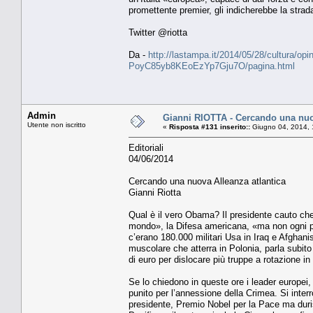
promettente premier, gli indicherebbe la stra
Twitter @riotta
Da -
http://lastampa.it/2014/05/28/cultura/opin
PoyC85yb8KEoEzYp7Gju7O/pagina.html
Admin
Gianni RIOTTA - Cercando una nuov
Utente non iscritto
«
Risposta #131 inserito::
Giugno 04, 2014, 
Editoriali
04/06/2014
Cercando una nuova Alleanza atlantica
Gianni Riotta
Qual è il vero Obama? Il presidente cauto che
mondo», la Difesa americana, «ma non ogni p
c’erano 180.000 militari Usa in Iraq e Afghan
muscolare che atterra in Polonia, parla subito 
di euro per dislocare più truppe a rotazione in
Se lo chiedono in queste ore i leader europei
punito per l’annessione della Crimea. Si inte
presidente, Premio Nobel per la Pace ma durissi