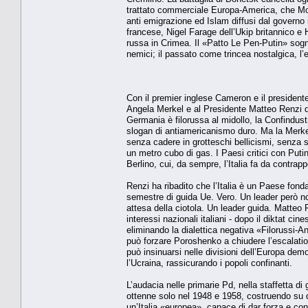
trattato commerciale Europa-America, che Mosca
anti emigrazione ed Islam diffusi dal governo
francese, Nigel Farage dell’Ukip britannico e 
russa in Crimea. Il «Patto Le Pen-Putin» sogn
nemici; il passato come trincea nostalgica, l
Con il premier inglese Cameron e il president
Angela Merkel e al Presidente Matteo Renzi di
Germania è filorussa al midollo, la Confindus
slogan di antiamericanismo duro. Ma la Merke
senza cadere in grotteschi bellicismi, senza
un metro cubo di gas. I Paesi critici con Puti
Berlino, cui, da sempre, l’Italia fa da contra
Renzi ha ribadito che l’Italia è un Paese fondat
semestre di guida Ue. Vero. Un leader però no
attesa della ciotola. Un leader guida. Matteo 
interessi nazionali italiani - dopo il diktat ci
eliminando la dialettica negativa «Filorussi-A
può forzare Poroshenko a chiudere l’escalatio
può insinuarsi nelle divisioni dell’Europa dem
l’Ucraina, rassicurando i popoli confinanti.
L’audacia nelle primarie Pd, nella staffetta d
ottenne solo nel 1948 e 1958, costruendo su q
un’Italia «europea», capace di dar forza e cons