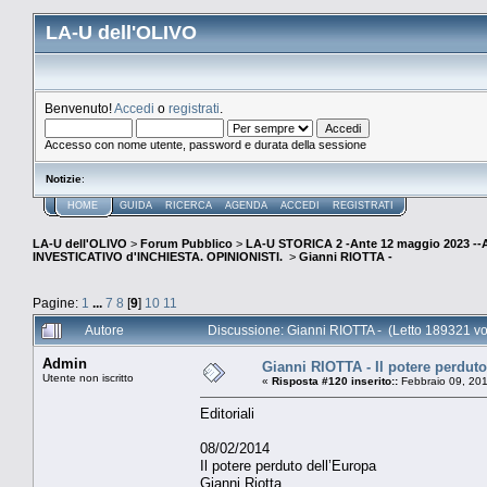
LA-U dell'OLIVO
Benvenuto!
Accedi
o
registrati
.
Accesso con nome utente, password e durata della sessione
Notizie
:
HOME
GUIDA
RICERCA
AGENDA
ACCEDI
REGISTRATI
LA-U dell'OLIVO
>
Forum Pubblico
>
LA-U STORICA 2 -Ante 12 maggio 2023 
INVESTICATIVO d'INCHIESTA. OPINIONISTI.
>
Gianni RIOTTA -
Pagine:
1
...
7
8
[
9
]
10
11
Autore
Discussione: Gianni RIOTTA - (Letto 189321 vo
Admin
Gianni RIOTTA - Il potere perdut
Utente non iscritto
«
Risposta #120 inserito::
Febbraio 09, 201
Editoriali
08/02/2014
Il potere perduto dell’Europa
Gianni Riotta