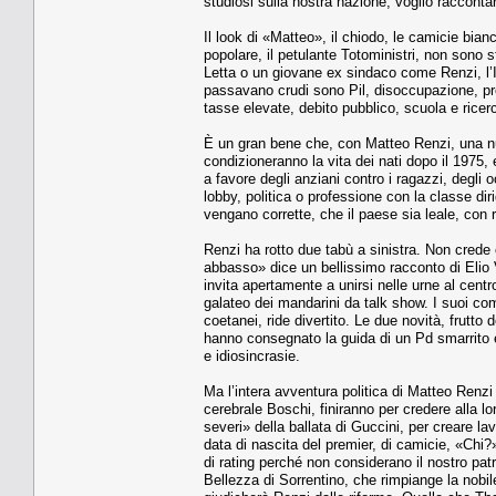
studiosi sulla nostra nazione, voglio racconta
Il look di «Matteo», il chiodo, le camicie bianc
popolare, il petulante Totoministri, non sono
Letta o un giovane ex sindaco come Renzi, l’It
passavano crudi sono Pil, disoccupazione, prod
tasse elevate, debito pubblico, scuola e rice
È un gran bene che, con Matteo Renzi, una nu
condizioneranno la vita dei nati dopo il 1975,
a favore degli anziani contro i ragazzi, degli 
lobby, politica o professione con la classe d
vengano corrette, che il paese sia leale, con 
Renzi ha rotto due tabù a sinistra. Non crede
abbasso» dice un bellissimo racconto di Elio Vit
invita apertamente a unirsi nelle urne al centr
galateo dei mandarini da talk show. I suoi co
coetanei, ride divertito. Le due novità, frutto d
hanno consegnato la guida di un Pd smarrito e 
e idiosincrasie.
Ma l’intera avventura politica di Matteo Renzi 
cerebrale Boschi, finiranno per credere alla lo
severi» della ballata di Guccini, per creare lav
data di nascita del premier, di camicie, «Chi?
di rating perché non considerano il nostro pat
Bellezza di Sorrentino, che rimpiange la nobil