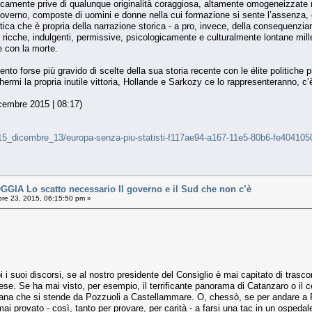
logicamente prive di qualunque originalità coraggiosa, altamente omogeneizzate
di governo, composte di uomini e donne nella cui formazione si sente l’assenza, c
tica che è propria della narrazione storica - a pro, invece, della consequenzi
 ricche, indulgenti, permissive, psicologicamente e culturalmente lontane mille m
e con la morte.
nto forse più gravido di scelte della sua storia recente con le élite politich
schermi la propria inutile vittoria, Hollande e Sarkozy ce lo rappresenteranno, c
icembre 2015 | 08:17)
ali/15_dicembre_13/europa-senza-piu-statisti-f117ae94-a167-11e5-80b6-fe404105
IA Lo scatto necessario Il governo e il Sud che non c’è
re 23, 2015, 06:15:50 pm »
i suoi discorsi, se al nostro presidente del Consiglio è mai capitato di trascor
se. Se ha mai visto, per esempio, il terrificante panorama di Catanzaro o il c
letana che si stende da Pozzuoli a Castellammare. O, chessò, se per andare a
mai provato - così, tanto per provare, per carità - a farsi una tac in un ospeda