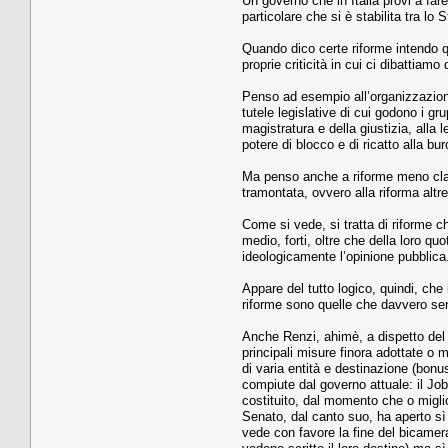
Un governo che in Italia provi a fare
particolare che si è stabilita tra l
Quando dico certe riforme intendo q
proprie criticità in cui ci dibattia
Penso ad esempio all’organizzazione 
tutele legislative di cui godono i gr
magistratura e della giustizia, alla
potere di blocco e di ricatto alla bur
Ma penso anche a riforme meno clam
tramontata, ovvero alla riforma altre
Come si vede, si tratta di riforme c
medio, forti, oltre che della loro qu
ideologicamente l’opinione pubblica
Appare del tutto logico, quindi, ch
riforme sono quelle che davvero serv
Anche Renzi, ahimè, a dispetto del s
principali misure finora adottate o
di varia entità e destinazione (bonu
compiute dal governo attuale: il Jo
costituito, dal momento che o miglior
Senato, dal canto suo, ha aperto sì 
vede con favore la fine del bicamera