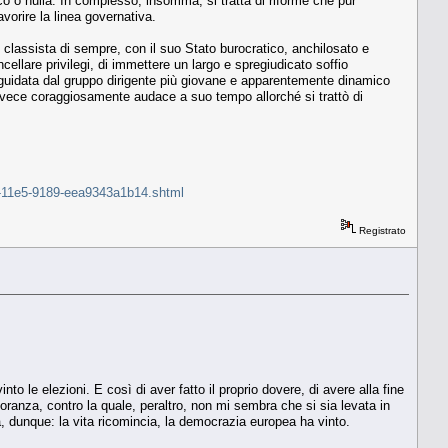
 poco o nulla. In complesso, insomma, si tratta di riforme che pur
orire la linea governativa.
 e classista di sempre, con il suo Stato burocratico, anchilosato e
ancellare privilegi, di immettere un largo e spregiudicato soffio
guidata dal gruppo dirigente più giovane e apparentemente dinamico
 invece coraggiosamente audace a suo tempo allorché si trattò di
caa-11e5-9189-eea9343a1b14.shtml
Registrato
o le elezioni. E così di aver fatto il proprio dovere, di avere alla fine
ioranza, contro la quale, peraltro, non mi sembra che si sia levata in
a, dunque: la vita ricomincia, la democrazia europea ha vinto.