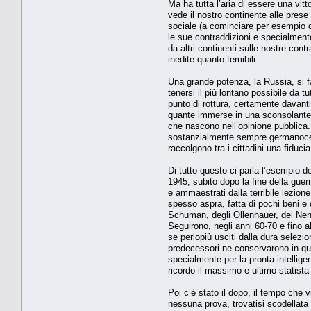
Ma ha tutta l’aria di essere una vitt
vede il nostro continente alle pres
sociale (a cominciare per esempio dal
le sue contraddizioni e specialmente
da altri continenti sulle nostre cont
inedite quanto temibili.
Una grande potenza, la Russia, si fa
tenersi il più lontano possibile da 
punto di rottura, certamente davant
quante immerse in una sconsolante 
che nascono nell’opinione pubblica. 
sostanzialmente sempre germanocentri
raccolgono tra i cittadini una fidu
Di tutto questo ci parla l’esempio de
1945, subito dopo la fine della gue
e ammaestrati dalla terribile lezione 
spesso aspra, fatta di pochi beni e
Schuman, degli Ollenhauer, dei Nenni
Seguirono, negli anni 60-70 e fino a
se perlopiù usciti dalla dura selezio
predecessori ne conservarono in qua
specialmente per la pronta intellige
ricordo il massimo e ultimo statist
Poi c’è stato il dopo, il tempo che v
nessuna prova, trovatisi scodellata l