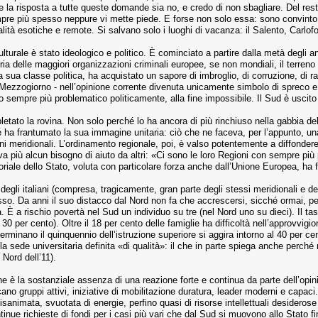
 la risposta a tutte queste domande sia no, e credo di non sbagliare. Del resto
mpre più spesso neppure vi mette piede. E forse non solo essa: sono convinto
ità esotiche e remote. Si salvano solo i luoghi di vacanza: il Salento, Carl
turale è stato ideologico e politico. È cominciato a partire dalla metà degli 
tria delle maggiori organizzazioni criminali europee, se non mondiali, il terr
a sua classe politica, ha acquistato un sapore di imbroglio, di corruzione, di r
Mezzogiorno - nell’opinione corrente divenuta unicamente simbolo di spreco e
to sempre più problematico politicamente, alla fine impossibile. Il Sud è uscito
etato la rovina. Non solo perché lo ha ancora di più rinchiuso nella gabbia de
hé ha frantumato la sua immagine unitaria: ciò che ne faceva, per l’appunto, u
ni meridionali. L’ordinamento regionale, poi, è valso potentemente a diffonder
va più alcun bisogno di aiuto da altri: «Ci sono le loro Regioni con sempre più
riale dello Stato, voluta con particolare forza anche dall’Unione Europea, ha fa
 degli italiani (compresa, tragicamente, gran parte degli stessi meridionali e d
llasso. Da anni il suo distacco dal Nord non fa che accrescersi, sicché ormai, 
a. È a rischio povertà nel Sud un individuo su tre (nel Nord uno su dieci). Il t
 30 per cento). Oltre il 18 per cento delle famiglie ha difficoltà nell’approvvi
rminano il quinquennio dell’istruzione superiore si aggira intorno al 40 per cento
a sede universitaria definita «di qualità»: il che in parte spiega anche perché 
 Nord dell’11).
ne è la sostanziale assenza di una reazione forte e continua da parte dell’opi
ncano gruppi attivi, iniziative di mobilitazione duratura, leader moderni e capac
animata, svuotata di energie, perfino quasi di risorse intellettuali desideros
tinue richieste di fondi per i casi più vari che dal Sud si muovono allo Stato f