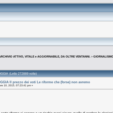
--ARCHIVIO ATTIVO, VITALE e AGGIORNABILE, DA OLTRE VENTANNI.
>
GIORNALISMO 
GGIA (Letto 272889 volte)
IA Il prezzo dei voti Le riforme che (forse) non avremo
re 10, 2015, 07:23:41 pm »