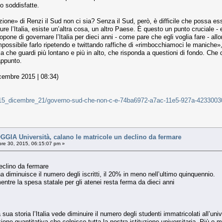
o soddisfatte.
ione» di Renzi il Sud non ci sia? Senza il Sud, però, è difficile che possa esse
ure l’Italia, esiste un’altra cosa, un altro Paese. È questo un punto cruciale - 
ropone di governare l’Italia per dieci anni - come pare che egli voglia fare - a
possibile farlo ripetendo e twittando raffiche di «rimbocchiamoci le maniche», 
 che guardi più lontano e più in alto, che risponda a questioni di fondo. Che con
appunto.
icembre 2015 | 08:34)
iali/15_dicembre_21/governo-sud-che-non-c-e-74ba6972-a7ac-11e5-927a-423300
IA Università, calano le matricole un declino da fermare
re 30, 2015, 06:15:07 pm »
declino da fermare
ana diminuisce il numero degli iscritti, il 20% in meno nell’ultimo quinquennio.
ntre la spesa statale per gli atenei resta ferma da dieci anni
 sua storia l’Italia vede diminuire il numero degli studenti immatricolati all’un
ne quantitativa che colpisce tutta la nostra istituzione universitaria. Più o me