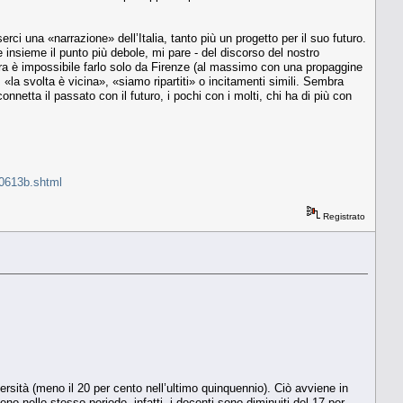
rci una «narrazione» dell’Italia, tanto più un progetto per il suo futuro.
e insieme il punto più debole, mi pare - del discorso del nostro
llora è impossibile farlo solo da Firenze (al massimo con una propaggine
«la svolta è vicina», «siamo ripartiti» o incitamenti simili. Sembra
netta il passato con il futuro, i pochi con i molti, chi ha di più con
30613b.shtml
Registrato
iversità (meno il 20 per cento nell’ultimo quinquennio). Ciò avviene in
no nello stesso periodo, infatti, i docenti sono diminuiti del 17 per