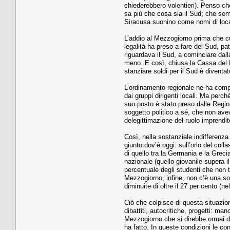
chiederebbero volentieri). Penso che
sa più che cosa sia il Sud; che se
Siracusa suonino come nomi di local
L’addio al Mezzogiorno prima che cul
legalità ha preso a fare del Sud, pa
riguardava il Sud, a cominciare dall
meno. E così, chiusa la Cassa del 
stanziare soldi per il Sud è diventa
L’ordinamento regionale ne ha compl
dai gruppi dirigenti locali. Ma perc
suo posto è stato preso dalle Regio
soggetto politico a sé, che non ave
delegittimazione del ruolo imprendito
Così, nella sostanziale indifferenza
giunto dov’è oggi: sull’orlo del co
di quello tra la Germania e la Greci
nazionale (quello giovanile supera il
percentuale degli studenti che non te
Mezzogiorno, infine, non c’è una sol
diminuite di oltre il 27 per cento (nel
Ciò che colpisce di questa situazio
dibattiti, autocritiche, progetti: ma
Mezzogiorno che si direbbe ormai dis
ha fatto. In queste condizioni le con