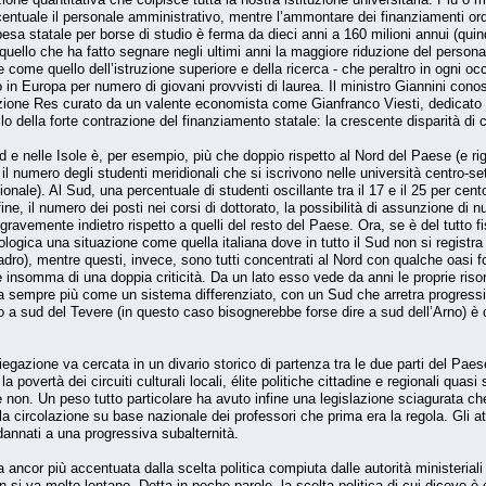
rcentuale il personale amministrativo, mentre l’ammontare dei finanziamenti ord
pesa statale per borse di studio è ferma da dieci anni a 160 milioni annui (quindi
quello che ha fatto segnare negli ultimi anni la maggiore riduzione del personale
 come quello dell’istruzione superiore e della ricerca - che peraltro in ogni oc
osto in Europa per numero di giovani provvisti di laurea. Il ministro Giannini c
zione Res curato da un valente economista come Gianfranco Viesti, dedicato per
della forte contrazione del finanziamento statale: la crescente disparità di c
d e nelle Isole è, per esempio, più che doppio rispetto al Nord del Paese (e rig
il numero degli studenti meridionali che si iscrivono nelle università centro-se
idionale). Al Sud, una percentuale di studenti oscillante tra il 17 e il 25 per c
e, il numero dei posti nei corsi di dottorato, la possibilità di assunzione di nuov
avemente indietro rispetto a quelli del resto del Paese. Ora, se è del tutto fi
ogica una situazione come quella italiana dove in tutto il Sud non si registra
dro), mentre questi, invece, sono tutti concentrati al Nord con qualche oasi f
re insomma di una doppia criticità. Da un lato esso vede da anni le proprie ri
enta sempre più come un sistema differenziato, con un Sud che arretra progres
a sud del Tevere (in questo caso bisognerebbe forse dire a sud dell’Arno) è de
gazione va cercata in un divario storico di partenza tra le due parti del Paes
 povertà dei circuiti culturali locali, élite politiche cittadine e regionali qua
non. Un peso tutto particolare ha avuto infine una legislazione sciagurata che,
la circolazione su base nazionale dei professori che prima era la regola. Gli at
ndannati a una progressiva subalternità.
 ancor più accentuata dalla scelta politica compiuta dalle autorità ministeriali
 si va molto lontano. Detta in poche parole, la scelta politica di cui dicevo è con