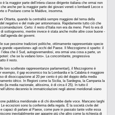
 è la maggior parte dell’intera classe dirigente italiana che ormai non
 che anche per la maggior parte dei giovani veneti o lombardi Lecce o
oforte o Positano come le Maldive, insomma.
anni Ottanta, quando la centralità sempre maggiore del tema della
eno del negativo e del male per antonomasia. Rapidamente tutto ciò che
accomandazioni. Certo: il resto d’Italia non era da meno. Però lo era di
 di sottogoverno, mentre invece è stata anche molte altre cose buone -
 dall’agenda dei governi.
lle sue pessime tradizioni politiche, ottimamente rappresentate specie
na grande «questione» agli occhi del Paese. Il Mezzogiorno è sparito: il
e l’idea che il Sud, autogovernandosi, era ormai una cosa a parte, un
 poteri: che se la vedano loro». La concomitante, progressiva
tto il resto.
elle loro scellerate rappresentanze parlamentari), il Mezzogiorno è
per esempio, il gap economico tra la Lombardia e la Calabria è maggiore
asso di disoccupazione al 20 per cento è più del doppio della media
gionamento idrico. In Regioni come la Sicilia, la Sardegna, la Campania la
 (la media nazionale, altissima, è di circa il 25). In tutto il
nell’ultimo decennio le immatricolazioni negli atenei meridionali siano
nione pubblica meridionale e di chi dovrebbe darle voce. Mancano larghi
i. Le eccezioni sono la conferma della regola. È la società civile del
e e capaci di parlare al Paese, come pure in passato tante volte essa
iniscono inevitabilmente per apparire più che altro come la richiesta di