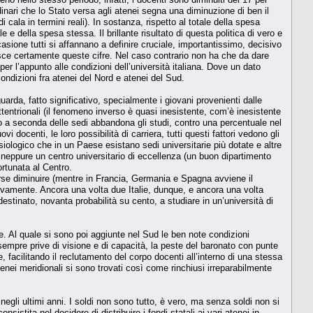
inari che lo Stato versa agli atenei segna una diminuzione di ben il
 cala in termini reali). In sostanza, rispetto al totale della spesa
 e della spesa stessa. Il brillante risultato di questa politica di vero e
casione tutti si affannano a definire cruciale, importantissimo, decisivo
onosce certamente queste cifre. Nel caso contrario non ha che da dare
 l’appunto alle condizioni dell’università italiana. Dove un dato
ondizioni fra atenei del Nord e atenei del Sud.
uarda, fatto significativo, specialmente i giovani provenienti dalle
ttentrionali (il fenomeno inverso è quasi inesistente, com’è inesistente
ento a seconda delle sedi abbandona gli studi, contro una percentuale nel
i docenti, le loro possibilità di carriera, tutti questi fattori vedono gli
siologico che in un Paese esistano sedi universitarie più dotate e altre
 neppure un centro universitario di eccellenza (un buon dipartimento
ortunata al Centro.
sorse diminuire (mentre in Francia, Germania e Spagna avviene il
sivamente. Ancora una volta due Italie, dunque, e ancora una volta
stinato, novanta probabilità su cento, a studiare in un’università di
e. Al quale si sono poi aggiunte nel Sud le ben note condizioni
si sempre prive di visione e di capacità, la peste del baronato con punte
 facilitando il reclutamento del corpo docenti all’interno di una stessa
enei meridionali si sono trovati così come rinchiusi irreparabilmente
 negli ultimi anni. I soldi non sono tutto, è vero, ma senza soldi non si
sistita nel decidere di distribuire i fondi statali ai vari atenei in