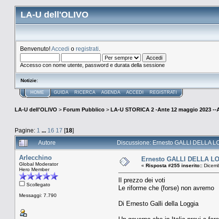
LA-U dell'OLIVO
Benvenuto!
Accedi
o
registrati
.
Accesso con nome utente, password e durata della sessione
Notizie
:
HOME
GUIDA
RICERCA
AGENDA
ACCEDI
REGISTRATI
LA-U dell'OLIVO
>
Forum Pubblico
>
LA-U STORICA 2 -Ante 12 maggio 2023 
Pagine:
1
...
16
17
[
18
]
Autore
Discussione: Ernesto GALLI DELLA LO
Arlecchino
Ernesto GALLI DELLA LOGG
Global Moderator
«
Risposta #255 inserito::
Dicemb
Hero Member
Il prezzo dei voti
Scollegato
Le riforme che (forse) non avremo
Messaggi: 7.790
Di Ernesto Galli della Loggia