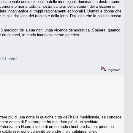
 nella banale convenzionalità delle idee eguali dominanti a destra come
omune ormai a tutta la nostra cultura, della storia - della lezione di
arietà ingannatrice di troppi ragionamenti economici. Uomini e donne che
iglia dall’idea del tragico e della lotta. Dall’idea che la politica possa
e più mediocri della sua non lunga vicenda democratica. Stasera, quando
’è da giurarci, in modo inarrivabilmente patetico.
07f1.shtml
Registrato
rere più di una notte in qualche città dell’Italia meridionale, se conosce
entro antico di Palermo; se ha mai dato più di un’occhiata
 Potenza o a Nuoro invece di un comodo elicottero ha mai preso un
le calabrese: sono convinto però che molti calabresi glielo