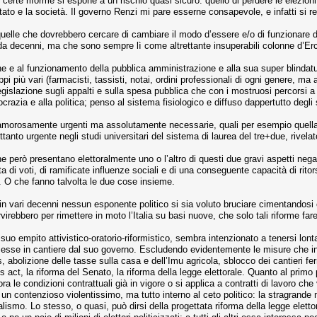
 certe riforme si espone a un rischio quasi sicuro: quello di perdere le elezion
o Stato e la società. Il governo Renzi mi pare esserne consapevole, e infatti si
uelle che dovrebbero cercare di cambiare il modo d’essere e/o di funzionare di
mo da decenni, ma che sono sempre lì come altrettante insuperabili colonne d’Erc
e al funzionamento della pubblica amministrazione e alla sua super blindatura 
uppi più vari (farmacisti, tassisti, notai, ordini professionali di ogni genere, m
 legislazione sugli appalti e sulla spesa pubblica che con i mostruosi percors
ocrazia e alla politica; penso al sistema fisiologico e diffuso dappertutto degli s
orosamente urgenti ma assolutamente necessarie, quali per esempio quella d
ttanto urgente negli studi universitari del sistema di laurea del tre+due, rivela
he però presentano elettoralmente uno o l’altro di questi due gravi aspetti nega
ota di voti, di ramificate influenze sociali e di una conseguente capacità di ri
. O che fanno talvolta le due cose insieme.
e in vari decenni nessun esponente politico si sia voluto bruciare cimentandosi
irebbero per rimettere in moto l’Italia su basi nuove, che solo tali riforme fa
uo empito attivistico-oratorio-riformistico, sembra intenzionato a tenersi lont
 messe in cantiere dal suo governo. Escludendo evidentemente le misure che in
s, abolizione delle tasse sulla casa e dell’Imu agricola, sblocco dei cantieri fe
bs act, la riforma del Senato, la riforma della legge elettorale. Quanto al pri
a le condizioni contrattuali già in vigore o si applica a contratti di lavoro ch
un contenzioso violentissimo, ma tutto interno al ceto politico: la stragrande m
lismo. Lo stesso, o quasi, può dirsi della progettata riforma della legge elett