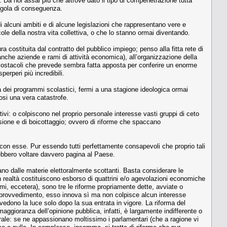
i. Da noi assai più che altrove dato il tipo di compenetrazione tutta
 regola di conseguenza.
 alcuni ambiti e di alcune legislazioni che rappresentano vere e
ole della nostra vita collettiva, o che lo stanno ormai diventando.
costituita dal contratto del pubblico impiego; penso alla fitta rete di
a anche aziende e rami di attività economica), all’organizzazione della
i a ostacoli che prevede sembra fatta apposta per conferire un enorme
perperi più incredibili.
ei programmi scolastici, fermi a una stagione ideologica ormai
tosi una vera catastrofe.
tivi: o colpiscono nel proprio personale interesse vasti gruppi di ceto
torsione e di boicottaggio; ovvero di riforme che spaccano
 con esse. Pur essendo tutti perfettamente consapevoli che proprio tali
rebbero voltare davvero pagina al Paese.
ano dalle materie elettoralmente scottanti. Basta considerare le
 realtà costituiscono esborso di quattrini e/o agevolazioni economiche
rmi, eccetera), sono tre le riforme propriamente dette, avviate o
mo provvedimento, esso innova sì ma non colpisce alcun interesse
e vedono la luce solo dopo la sua entrata in vigore. La riforma del
aggioranza dell’opinione pubblica, infatti, è largamente indifferente o
orale: se ne appassionano moltissimo i parlamentari (che a ragione vi