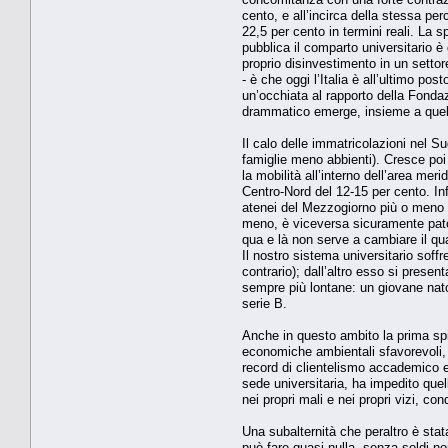
cento, e all’incirca della stessa pe
22,5 per cento in termini reali. La s
pubblica il comparto universitario è 
proprio disinvestimento in un settore
- è che oggi l’Italia è all’ultimo p
un’occhiata al rapporto della Fonda
drammatico emerge, insieme a quello 
Il calo delle immatricolazioni nel Su
famiglie meno abbienti). Cresce poi 
la mobilità all’interno dell’area mer
Centro-Nord del 12-15 per cento. Infin
atenei del Mezzogiorno più o meno gr
meno, è viceversa sicuramente patol
qua e là non serve a cambiare il qua
Il nostro sistema universitario soff
contrario); dall’altro esso si pres
sempre più lontane: un giovane nato 
serie B.
Anche in questo ambito la prima spie
economiche ambientali sfavorevoli, la
record di clientelismo accademico e 
sede universitaria, ha impedito quel
nei propri mali e nei propri vizi, co
Una subalternità che peraltro è stata
può fare quasi nulla, senza soldi non