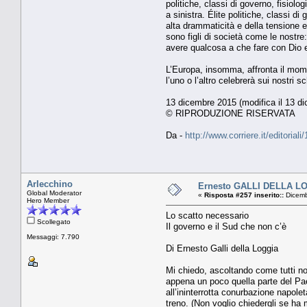
politiche, classi di governo, fisio
a sinistra. Élite politiche, classi 
alta drammaticità e della tensione e
sono figli di società come le nostre:
avere qualcosa a che fare con Dio 
L’Europa, insomma, affronta il mome
l’uno o l’altro celebrerà sui nostri 
13 dicembre 2015 (modifica il 13 d
© RIPRODUZIONE RISERVATA
Da -
http://www.corriere.it/editori
Arlecchino
Ernesto GALLI DELLA LOGG
Global Moderator
«
Risposta #257 inserito::
Dicemb
Hero Member
Lo scatto necessario
Scollegato
Il governo e il Sud che non c’è
Messaggi: 7.790
Di Ernesto Galli della Loggia
Mi chiedo, ascoltando come tutti noi 
appena un poco quella parte del Pae
all’ininterrotta conurbazione napo
treno. (Non voglio chiedergli se ha 