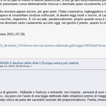
e no un paio di milioni di elettori politicizzati; a tutti gli altri essa interessa
 si presentano come elettoralmente innocue o destinate quasi sicuramente a fav
ia renziana appare ancora, per gran parte, l’Italia corporativa, taglieggiatrice
capace di smantellare strutture soffocanti, di abolire leggi inutili o nocive, di c
o vecchio, organismo. E ciò accade, paradossalmente, proprio quando essa è 
mbra diventato tanto cautamente accorto oggi, nel gestire il potere, quanto fu
mbre 2015 | 07:28)
ali/15_dicembre_07/riforme-che-non-avremo-editoriale-galli-loggia-69014eb4-9
IA Il declino delle élite L’Europa senza più statisti
re 13, 2015, 06:38:16 pm »
ca di governo - Hollande o Sarkozy o entrambi, non importa - penserà di aver vint
», sia pure con l’aiuto di una legge elettorale dallo strepitoso premio di magg
da critica da parte dei sacerdoti nostrani del proporzionalismo. Partita chius