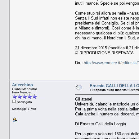
inutili mance. Specie se poi vengon
Come stupirsi allora se nella «narraz
Senza il Sud infatti non esiste nepp
presidente del Consiglio. Se ci si p
a Milano e dintorni). Così come è im
necessario qualcosa di più: qualcosa
chi ha di meno, il Nord con il Sud, 
21 dicembre 2015 (modifica il 21 d
© RIPRODUZIONE RISERVATA
Da -
http://www.corriere.it/editor
Arlecchino
Ernesto GALLI DELLA LOGG
Global Moderator
«
Risposta #258 inserito::
Dicemb
Hero Member
Gli atenei
Scollegato
Università, calano le matricole un 
Per la prima volta nella storia itali
Messaggi: 7.790
Cala anche il numero dei docenti, me
Di Ernesto Galli della Loggia
Per la prima volta nei 150 anni della
concomitanza con una forte contrazio