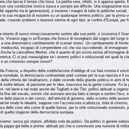
oria che lascia il tempo che trova. La partita vera, infatti, si è appena aperta.
e con una condizione storica nuova e sempre più difficile. Una stagnazione ec
 rapporto tra le generazioni), e insieme i margini di tutte le politiche sociali
 la sua incapacità di esistere su un qualunque terreno politico; per la prima vo
rade, creando problemi e tensioni interne di ogni tipo; ai confini d’Europa, per f
 intanto di nuovo minacciosamente sentire alle sue porte, e viceversa il Grand
tutto. Viviamo oggi in un’Europa che finisce di risvegliarsi dal sogno del lung
i a una drammatico cambiamento di scenari storici. Un cambiamento di fronte a
mediocrità, incapaci di comprendere ciò che sta succedendo, di immaginare 
Anche la cancelliera Merkel, che è quanto di più vicino esista all’immagine di 
ca. Ci si può meravigliare se i sistemi politici e istituzionali nei quali le c
cia e un consenso sempre minori?
lla Francia, a dispetto della soddisfazione d’obbligo di cui farà mostra il vincit
rra mondiale, la democrazia continentale poté contare per la sua nascita e il s
della vittoria dei totalitarismi, e dalle vicende della grande politica in anni di
 di molte letture, di passione per le idee, trascorsa tra la gente comune. Fu 
, nel bene e nel male anche dei Togliatti e dei Tito: politici abituati a organiz
lla fine del secolo, uomini che avevano ancora fatto a tempo a sentire l’eco, 
ne delle piazze e dei comizi, dell’attività di governo, dallo scontro nelle assem
lche modo le idealità, seppure con l’accresciuta scaltrezza, tinta di cinismo
nza delle cose alte come di quelle basse, per lo stile istituzionale sostenuto, p
a di quella stagione della democrazia europea.
iviamo: senza più statisti, affollato solo da politici. Da politici in genere sel
a pappa già bella e pronta: abituati più che a convincere una riunione di milita