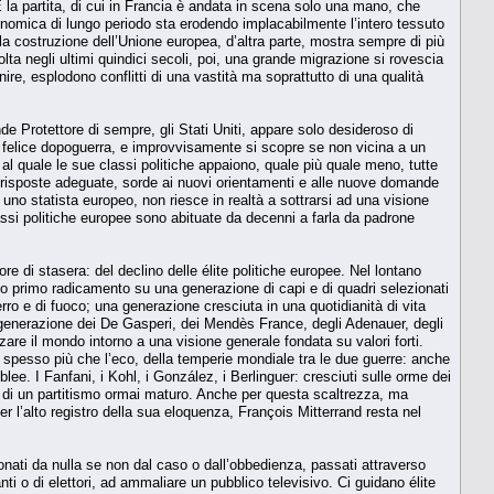
 È la partita, di cui in Francia è andata in scena solo una mano, che
onomica di lungo periodo sta erodendo implacabilmente l’intero tessuto
; la costruzione dell’Unione europea, d’altra parte, mostra sempre di più
lta negli ultimi quindici secoli, poi, una grande migrazione si rovescia
inire, esplodono conflitti di una vastità ma soprattutto di una qualità
e Protettore di sempre, gli Stati Uniti, appare solo desideroso di
o e felice dopoguerra, e improvvisamente si scopre se non vicina a un
l quale le sue classi politiche appaiono, quale più quale meno, tutte
risposte adeguate, sorde ai nuovi orientamenti e alle nuove domande
uno statista europeo, non riesce in realtà a sottrarsi ad una visione
lassi politiche europee sono abituate da decenni a farla da padrone
ore di stasera: del declino delle élite politiche europee. Nel lontano
uo primo radicamento su una generazione di capi e di quadri selezionati
 ferro e di fuoco; una generazione cresciuta in una quotidianità di vita
la generazione dei De Gasperi, dei Mendès France, degli Adenauer, degli
zare il mondo intorno a una visione generale fondata su valori forti.
e spesso più che l’eco, della temperie mondiale tra le due guerre: anche
blee. I Fanfani, i Kohl, i González, i Berlinguer: cresciuti sulle orme dei
, di un partitismo ormai maturo. Anche per questa scaltrezza, ma
er l’alto registro della sua eloquenza, François Mitterrand resta nel
ezionati da nulla se non dal caso o dall’obbedienza, passati attraverso
nti o di elettori, ad ammaliare un pubblico televisivo. Ci guidano élite