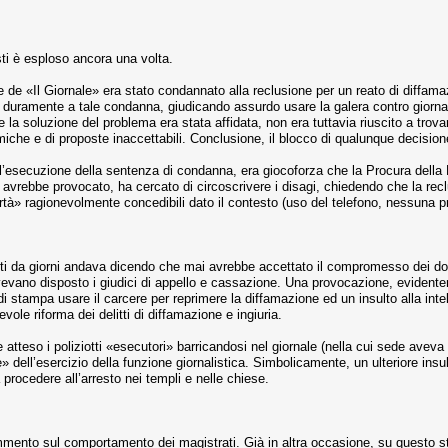
sti è esploso ancora una volta.
ttore de «Il Giornale» era stato condannato alla reclusione per un reato di diffa
 duramente a tale condanna, giudicando assurdo usare la galera contro giornalis
e la soluzione del problema era stata affidata, non era tuttavia riuscito a trov
iche e di proposte inaccettabili. Conclusione, il blocco di qualunque decision
r l’esecuzione della sentenza di condanna, era giocoforza che la Procura dell
avrebbe provocato, ha cercato di circoscrivere i disagi, chiedendo che la reclus
rtà» ragionevolmente concedibili dato il contesto (uso del telefono, nessuna pre
sti da giorni andava dicendo che mai avrebbe accettato il compromesso dei do
evano disposto i giudici di appello e cassazione. Una provocazione, evidente
à di stampa usare il carcere per reprimere la diffamazione ed un insulto alla in
evole riforma dei delitti di diffamazione e ingiuria.
atteso i poliziotti «esecutori» barricandosi nel giornale (nella cui sede aveva a
e» dell’esercizio della funzione giornalistica. Simbolicamente, un ulteriore ins
tà procedere all’arresto nei templi e nelle chiese.
mento sul comportamento dei magistrati. Già in altra occasione, su questo ste