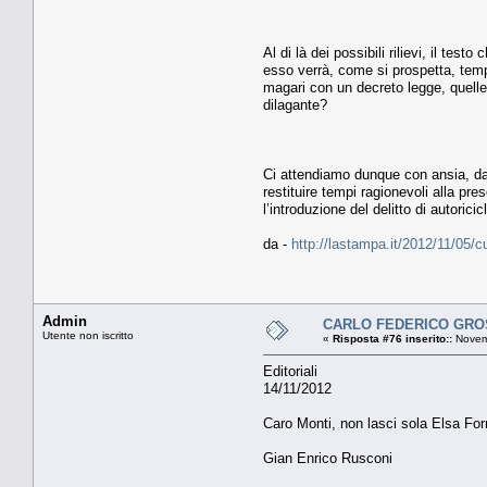
Al di là dei possibili rilievi, il t
esso verrà, come si prospetta, tempe
magari con un decreto legge, quelle 
dilagante?
Ci attendiamo dunque con ansia, dal 
restituire tempi ragionevoli alla pres
l’introduzione del delitto di autoric
da -
http://lastampa.it/2012/11/05/
Admin
CARLO FEDERICO GROSSO
Utente non iscritto
«
Risposta #76 inserito::
Novemb
Editoriali
14/11/2012
Caro Monti, non lasci sola Elsa For
Gian Enrico Rusconi