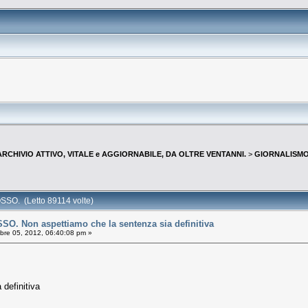
--ARCHIVIO ATTIVO, VITALE e AGGIORNABILE, DA OLTRE VENTANNI.
>
GIORNALISMO 
O. (Letto 89114 volte)
 Non aspettiamo che la sentenza sia definitiva
re 05, 2012, 06:40:08 pm »
definitiva