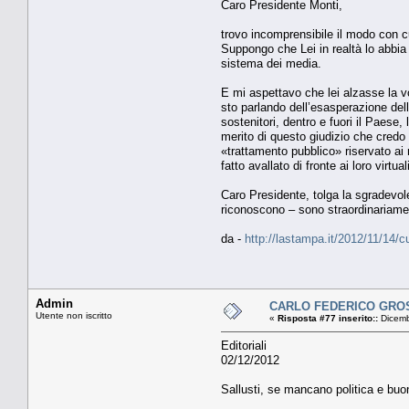
Caro Presidente Monti,
trovo incomprensibile il modo con cu
Suppongo che Lei in realtà lo abbi
sistema dei media.
E mi aspettavo che lei alzasse la vo
sto parlando dell’esasperazione dell
sostenitori, dentro e fuori il Paese,
merito di questo giudizio che credo 
«trattamento pubblico» riservato ai r
fatto avallato di fronte ai loro virtu
Caro Presidente, tolga la sgradevol
riconoscono – sono straordinariame
da -
http://lastampa.it/2012/11/14/
Admin
CARLO FEDERICO GROSSO
Utente non iscritto
«
Risposta #77 inserito::
Dicemb
Editoriali
02/12/2012
Sallusti, se mancano politica e bu