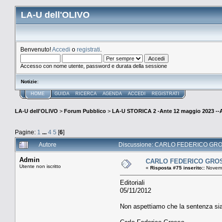
LA-U dell'OLIVO
Benvenuto!
Accedi
o
registrati
.
Accesso con nome utente, password e durata della sessione
Notizie
:
HOME
GUIDA
RICERCA
AGENDA
ACCEDI
REGISTRATI
LA-U dell'OLIVO
>
Forum Pubblico
>
LA-U STORICA 2 -Ante 12 maggio 2023 
Pagine:
1
...
4
5
[
6
]
Autore
Discussione: CARLO FEDERICO GROSS
Admin
CARLO FEDERICO GROSSO.
Utente non iscritto
«
Risposta #75 inserito::
Novemb
Editoriali
05/11/2012
Non aspettiamo che la sentenza sia 