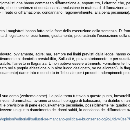
giornalisti che hanno commesso diffamazione e, soprattutto, i direttori che, pe
to, che le sentenze di condanna alla reclusione in materia di diffamazione a
e il reato di diffamazione, condannano, ragionevolmente, alla pena pecuniaria)
o i magistrati hanno fatto nella fase della esecuzione della sentenza. Di fr
ma di legislazione, essi hanno, giustamente, procrastinato l’esecuzione della
ovuto, ovviamente, agire; ma, sempre nei limiti previsti dalla legge, hanno c
ivamente al domicilio prestabilito, Sallusti è, provocatoriamente, e per susci
sorabile, l’arresto in flagranza. E non poteva essere altrimenti. Formalmente 
sto nella propria abitazione o in altro luogo designato, se ne allontani), la fla
osamente) riarrestato e condotto in Tribunale per i prescritti adempimenti proce
 il suo corso (vedremo come). La palla torna tuttavia a questo punto, inesorab
ri versi drammatica, avranno ancora il coraggio di baloccarsi, fra diatribe e ran
isti e previsione di pene esclusivamente pecuniarie, possibilmente nel quadro di
 ricevere un giusto risarcimento dei danni subiti, la condanna del diffamatore a
ura/opinioni/editoriali/sallusti-se-mancano-politica-e-buonsenso-oq9oL4dvV0