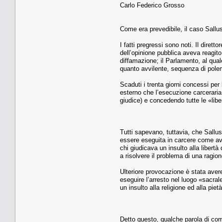
Carlo Federico Grosso
Come era prevedibile, il caso Sallu
I fatti pregressi sono noti. Il dire
dell’opinione pubblica aveva reagito
diffamazione; il Parlamento, al qual
quanto avvilente, sequenza di polem
Scaduti i trenta giorni concessi pe
esterno che l’esecuzione carceraria 
giudice) e concedendo tutte le «libe
Tutti sapevano, tuttavia, che Sallu
essere eseguita in carcere come av
chi giudicava un insulto alla libert
a risolvere il problema di una ragion
Ulteriore provocazione è stata avere 
eseguire l’arresto nel luogo «sacral
un insulto alla religione ed alla pie
Detto questo, qualche parola di com