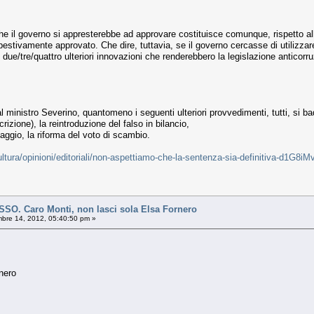
esto che il governo si appresterebbe ad approvare costituisce comunque, rispetto
stivamente approvato. Che dire, tuttavia, se il governo cercasse di utilizzare 
due/tre/quattro ulteriori innovazioni che renderebbero la legislazione anticorru
ministro Severino, quantomeno i seguenti ulteriori provvedimenti, tutti, si badi
crizione), la reintroduzione del falso in bilancio,
iclaggio, la riforma del voto di scambio.
cultura/opinioni/editoriali/non-aspettiamo-che-la-sentenza-sia-definitiva-d
. Caro Monti, non lasci sola Elsa Fornero
re 14, 2012, 05:40:50 pm »
nero