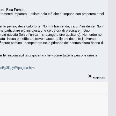
voro, Elsa Fornero.
ettamente imparato – esiste solo ciò che si impone con prepotenza nel
Lei lo pensa, deve dirlo forte. Non mi fraintenda, caro Presidente. Non
e particolare più insidiosa che cerco ora di precisare. I Suoi
 più riuscita (forse l’unica – si spinge a dire qualcuno). Non entro nel
a, iniqua o inefficace trovo inaccettabile e indecente il diverso
. Eppure persino i competitors nelle primarie del centrosinistra hanno di
r le responsabilità di governo che - come tutte le persone oneste
28jmBy8KpyiP/pagina.html
Registrato