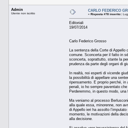
Admin
CARLO FEDERICO GROS
Utente non iscritto
«
Risposta #78 inserito::
Lugl
Editoriali
19/07/2014
Carlo Federico Grosso
La sentenza della Corte di Appello 
comune. Sconcerta per il fatto in sé
sconcerta, soprattutto, stante la p
prudenza da parte degli organi di giu
In realtà, noi esperti di vicende gi
la possibilità di appellare una sent
ripensamento. E proprio perché, in a
penali, io ho sempre paventato che l
Perderemmo, in questo modo, una fe
Ma veniamo al processo Berlusconi.
alla quale essa, minorenne, non av
di Appello ieri ha assolto l’imputat
momento, le motivazioni della decis
alla decisione.
Si assolve «per insussistenza del fat