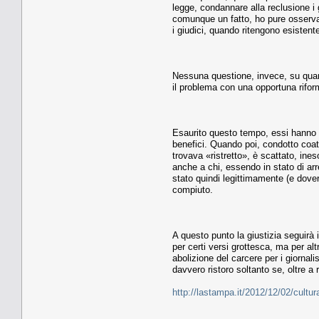
legge, condannare alla reclusione i 
comunque un fatto, ho pure osserva
i giudici, quando ritengono esistent
Nessuna questione, invece, su quant
il problema con una opportuna rifor
Esaurito questo tempo, essi hanno d
benefici. Quando poi, condotto coatt
trovava «ristretto», è scattato, ine
anche a chi, essendo in stato di arre
stato quindi legittimamente (e dover
compiuto.
A questo punto la giustizia seguirà
per certi versi grottesca, ma per alt
abolizione del carcere per i giornal
davvero ristoro soltanto se, oltre a
http://lastampa.it/2012/12/02/cult