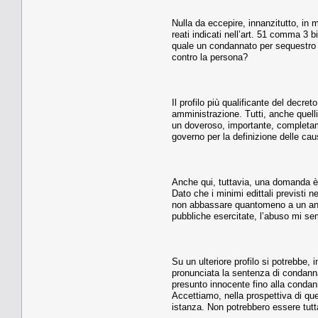
Nulla da eccepire, innanzitutto, in me
reati indicati nell’art. 51 comma 3 bis
quale un condannato per sequestro d
contro la persona?
Il profilo più qualificante del decreto
amministrazione. Tutti, anche quelli 
un doveroso, importante, completame
governo per la definizione delle caus
Anche qui, tuttavia, una domanda è 
Dato che i minimi edittali previsti 
non abbassare quantomeno a un anno i
pubbliche esercitate, l’abuso mi se
Su un ulteriore profilo si potrebbe, 
pronunciata la sentenza di condann
presunto innocente fino alla condan
Accettiamo, nella prospettiva di qu
istanza. Non potrebbero essere tutt