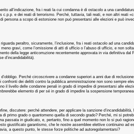
rito all’indicazione, fra i reati la cui condanna è di ostacolo a una candidatura 
 c.p.p. e dei reati di terrorismo. Perché, tuttavia, tali reati, e non altri reati «
i persona a scopo di estorsione non può presentarsi alle elezioni e può invece
 riguarda peraltro, sicuramente, l’inclusione, fra i reati ostacolo ad una candidatur
meno gravi, come l’omissione di atti di ufficio o l’abuso di ufficio, e non solt
nto della legge anticorruzione recentemente approvata in via definitiva dal 
e d’incandidabilità).
d’obbligo. Perché circoscrivere a condanne superiori a anni due di reclusione
nei confronti dei delitti contro la pubblica amministrazione non sono sempre el
l livello delle condanne penali in grado di impedire di presentarsi alle elezi
mbrerebbe elemento di per sé in grado di impedire la sospensione temporanea de
infine, discutere: perché attendere, per applicare la sanzione d’incandidabilità
a di primo grado o quantomeno quella di secondo grado? Perché, mi si potreb
na passata in giudicato, e, pertanto, fino a quel momento non lo si può ragione
esto giustificato garantismo, che le nostre assemblee elettive continuino ad es
avia, a questo punto, le stesse forze politiche ad autoregolamentarsi?