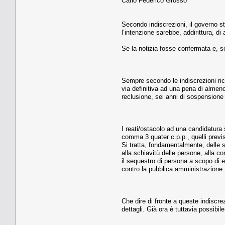
Carlo Federico Grosso
Secondo indiscrezioni, il governo st
l’intenzione sarebbe, addirittura, di
Se la notizia fosse confermata e, so
Sempre secondo le indiscrezioni ric
via definitiva ad una pena di almen
reclusione, sei anni di sospensione
I reati/ostacolo ad una candidatura sa
comma 3 quater c.p.p., quelli previsti 
Si tratta, fondamentalmente, delle se
alla schiavitù delle persone, alla co
il sequestro di persona a scopo di est
contro la pubblica amministrazione
Che dire di fronte a queste indiscre
dettagli. Già ora è tuttavia possibi