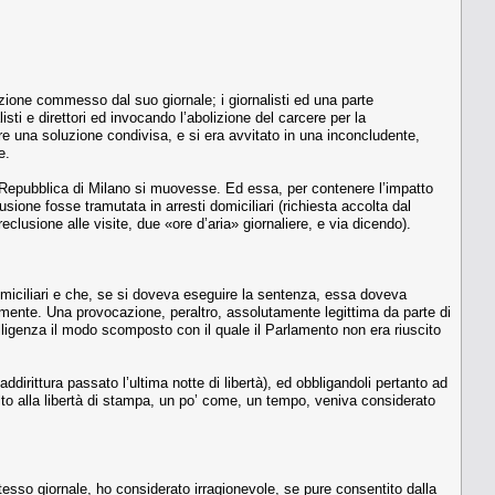
mazione commesso dal suo giornale; i giornalisti ed una parte
ti e direttori ed invocando l’abolizione del carcere per la
are una soluzione condivisa, e si era avvitato in una inconcludente,
e.
a Repubblica di Milano si muovesse. Ed essa, per contenere l’impatto
ione fosse tramutata in arresti domiciliari (richiesta accolta dal
clusione alle visite, due «ore d’aria» giornaliere, e via dicendo).
miciliari e che, se si doveva eseguire la sentenza, essa doveva
mente. Una provocazione, peraltro, assolutamente legittima da parte di
telligenza il modo scomposto con il quale il Parlamento non era riuscito
ddirittura passato l’ultima notte di libertà), ed obbligandoli pertanto ad
ulto alla libertà di stampa, un po’ come, un tempo, veniva considerato
sso giornale, ho considerato irragionevole, se pure consentito dalla