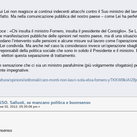
i Lei non reagisce ai continui indecenti attacchi contro il Suo ministro del la
a fatto. Ma nella comunicazione pubblica del nostro paese – come Lei ha perf
ce : «Chi insulta il ministro Fornero, insulta il presidente del Consiglio». Se 
e manifestazioni pubbliche delle opinioni nel nostro paese, ma di una situazion
 lodano l’intervento sulle pensioni e alcune misure sul lavoro come l’operazione
Lei condivida. Ma anche nel caso la considerassi invece un’operazione sbagliat
eponsabili della politica sociale che sono in solido il Presidente e il ministro
ali elettori questa separazione di trattamento.
e sensazione che ci sia un ministro parafulmine (più volgarmente sfogatoio) pe
nte impegnative.
cultura/opinioni/editoriali/caro-monti-non-lasci-sola-elsa-fornero-yTKKW9kiAI
. Sallusti, se mancano politica e buonsenso
re 02, 2012, 05:35:08 pm »
onsenso