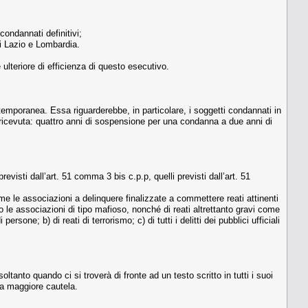
condannati definitivi;
 di Lazio e Lombardia.
ulteriore di efficienza di questo esecutivo.
emporanea. Essa riguarderebbe, in particolare, i soggetti condannati in
 ricevuta: quattro anni di sospensione per una condanna a due anni di
revisti dall’art. 51 comma 3 bis c.p.p, quelli previsti dall’art. 51
come le associazioni a delinquere finalizzate a commettere reati attinenti
 o le associazioni di tipo mafioso, nonché di reati altrettanto gravi come
sone; b) di reati di terrorismo; c) di tutti i delitti dei pubblici ufficiali
tanto quando ci si troverà di fronte ad un testo scritto in tutti i suoi
una maggiore cautela.