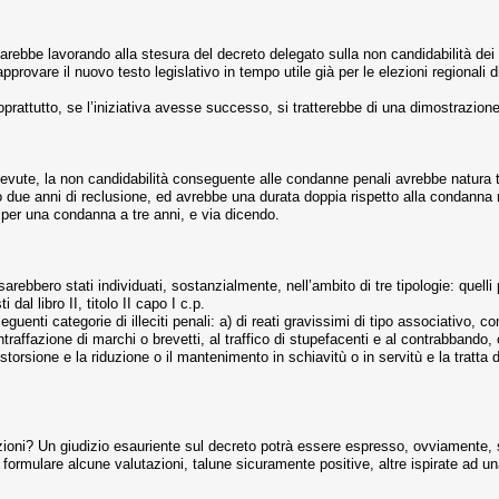
arebbe lavorando alla stesura del decreto delegato sulla non candidabilità dei 
 approvare il nuovo testo legislativo in tempo utile già per le elezioni regionali
prattutto, se l’iniziativa avesse successo, si tratterebbe di una dimostrazione 
evute, la non candidabilità conseguente alle condanne penali avrebbe natura t
o due anni di reclusione, ed avrebbe una durata doppia rispetto alla condanna
 per una condanna a tre anni, e via dicendo.
rebbero stati individuati, sostanzialmente, nell’ambito di tre tipologie: quelli p
dal libro II, titolo II capo I c.p.
guenti categorie di illeciti penali: a) di reati gravissimi di tipo associativo, 
ntraffazione di marchi o brevetti, al traffico di stupefacenti e al contrabbando,
orsione e la riduzione o il mantenimento in schiavitù o in servitù e la tratta di per
.
zioni? Un giudizio esauriente sul decreto potrà essere espresso, ovviamente, sol
le formulare alcune valutazioni, talune sicuramente positive, altre ispirate ad 