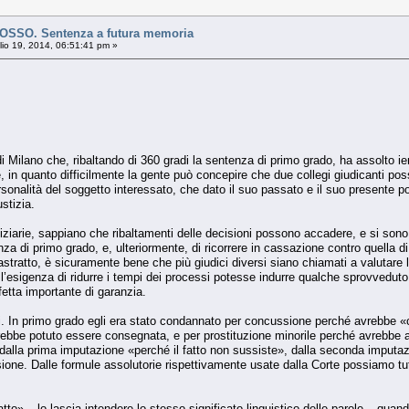
SO. Sentenza a futura memoria
io 19, 2014, 06:51:41 pm »
di Milano che, ribaltando di 360 gradi la sentenza di primo grado, ha assolto 
, in quanto difficilmente la gente può concepire che due collegi giudicanti pos
ersonalità del soggetto interessato, che dato il suo passato e il suo presente 
stizia.
udiziarie, sappiano che ribaltamenti delle decisioni possono accadere, e si so
enza di primo grado, e, ulteriormente, di ricorrere in cassazione contro quella
stratto, è sicuramente bene che più giudici diversi siano chiamati a valutare 
’esigenza di ridurre i tempi dei processi potesse indurre qualche sprovveduto a
tta importante di garanzia.
 In primo grado egli era stato condannato per concussione perché avrebbe «c
rebbe potuto essere consegnata, e per prostituzione minorile perché avrebbe
o dalla prima imputazione «perché il fatto non sussiste», dalla seconda imputa
ione. Dalle formule assolutorie rispettivamente usate dalla Corte possiamo tu
to» – lo lascia intendere lo stesso significato linguistico delle parole – quando 