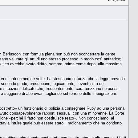
Registrato
ieri Berlusconi con formula piena non può non sconcertare la gente
sano valutare gli atti di uno stesso processo in modo così antitetico;
politico avrebbe avuto diritto, sempre, prima come dopo, alla massima
no verificati numerose volte. La stessa circostanza che la legge preveda
 di secondo grado, presuppone, logicamente, l’eventualità del
le situazioni delicate che, frequentemente, caratterizzano i processi
 suggerire di abbreviarli tagliando sul terreno delle impugnazioni.
ostretto» un funzionario di polizia a consegnare Ruby ad una persona
 avuto consapevolmente rapporti sessuali con una minorenne. La Corte
zione «perché il fatto non costituisce reato». Non conosciamo, al
ttavia intuire quale può essere stato il ragionamento che ha condotto
si ritiene che il reato contestato non esista, che, in altre parole, i fatti