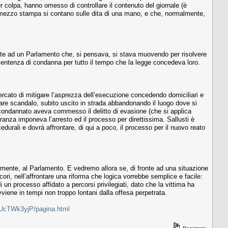
r colpa, hanno omesso di controllare il contenuto del giornale (è
 mezzo stampa si contano sulle dita di una mano, e che, normalmente,
.
onte ad un Parlamento che, si pensava, si stava muovendo per risolvere
 sentenza di condanna per tutto il tempo che la legge concedeva loro.
ercato di mitigare l’asprezza dell’esecuzione concedendo domiciliari e
tare scandalo, subito uscito in strada abbandonando il luogo dove si
il condannato aveva commesso il delitto di evasione (che si applica
granza imponeva l’arresto ed il processo per direttissima. Sallusti è
durali e dovrà affrontare, di qui a poco, il processo per il nuovo reato
ilmente, al Parlamento. E vedremo allora se, di fronte ad una situazione
cori, nell’affrontare una riforma che logica vorrebbe semplice e facile:
 un processo affidato a percorsi privilegiati, dato che la vittima ha
vviene in tempi non troppo lontani dalla offesa perpetrata.
zePUcTWk3yjP/pagina.html