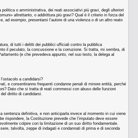
politica o amministrativa, dei reati associativi più gravi, degli ulteriori
comuni» altrettanto, o addirittura più gravi? Qual è il criterio in forza del
, ad esempio, presentarsi l’autore di una violenza o di un altro reato
a, di tutti i delitti dei pubblici ufficiali contro la pubblica
anto il peculato, la concussione e la corruzione. Si tratta, mi sembra, di
Parlamento (e che prevedeva appunto, nel suo testo, la delega al
 l’ostacolo a candidarsi?
evati, e consentiranno frequenti condanne penali di minore entità, perché
oni? Dato che si tratta di reati commessi con abuso delle funzioni
l diritto di candidarsi.
, la sentenza definitiva, e non anticiparla invece al momento in cui viene
be rispondere, la Costituzione prevede che l’imputato deve essere
volmente colpire con la limitazione di un suo diritto fondamentale.
sere, talvolta, zeppe di indagati e condannati di prima e di seconda