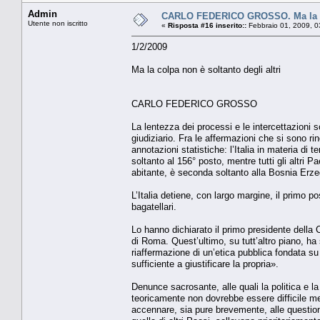
Admin
CARLO FEDERICO GROSSO. Ma la col
Utente non iscritto
«
Risposta #16 inserito::
Febbraio 01, 2009, 0
1/2/2009
Ma la colpa non è soltanto degli altri
CARLO FEDERICO GROSSO
La lentezza dei processi e le intercettazioni so
giudiziario. Fra le affermazioni che si sono ri
annotazioni statistiche: l’Italia in materia di
soltanto al 156° posto, mentre tutti gli altri P
abitante, è seconda soltanto alla Bosnia Erze
L’Italia detiene, con largo margine, il primo po
bagatellari.
Lo hanno dichiarato il primo presidente della C
di Roma. Quest’ultimo, su tutt’altro piano, ha s
riaffermazione di un’etica pubblica fondata su di
sufficiente a giustificare la propria».
Denunce sacrosante, alle quali la politica e l
teoricamente non dovrebbe essere difficile mette
accennare, sia pure brevemente, alle questioni 