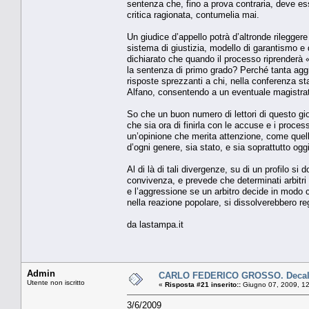
sentenza che, fino a prova contraria, deve es
critica ragionata, contumelia mai.
Un giudice d’appello potrà d’altronde rileggere
sistema di giustizia, modello di garantismo e di 
dichiarato che quando il processo riprenderà
la sentenza di primo grado? Perché tanta aggr
risposte sprezzanti a chi, nella conferenza st
Alfano, consentendo a un eventuale magistrat
So che un buon numero di lettori di questo gio
che sia ora di finirla con le accuse e i process
un’opinione che merita attenzione, come quella,
d’ogni genere, sia stato, e sia soprattutto oggi
Al di là di tali divergenze, su di un profilo si
convivenza, e prevede che determinati arbitri
e l’aggressione se un arbitro decide in modo 
nella reazione popolare, si dissolverebbero reg
da lastampa.it
Admin
CARLO FEDERICO GROSSO. Decalo
Utente non iscritto
«
Risposta #21 inserito::
Giugno 07, 2009, 12
3/6/2009