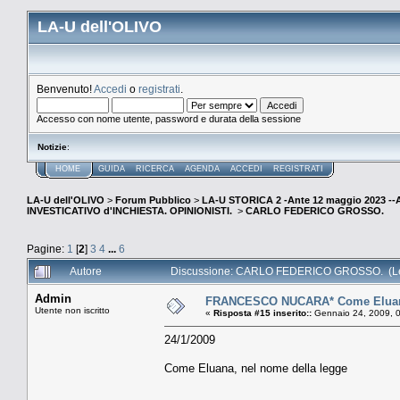
LA-U dell'OLIVO
Benvenuto!
Accedi
o
registrati
.
Accesso con nome utente, password e durata della sessione
Notizie
:
HOME
GUIDA
RICERCA
AGENDA
ACCEDI
REGISTRATI
LA-U dell'OLIVO
>
Forum Pubblico
>
LA-U STORICA 2 -Ante 12 maggio 2023 
INVESTICATIVO d'INCHIESTA. OPINIONISTI.
>
CARLO FEDERICO GROSSO.
Pagine:
1
[
2
]
3
4
...
6
Autore
Discussione: CARLO FEDERICO GROSSO. (Let
Admin
FRANCESCO NUCARA* Come Eluana,
Utente non iscritto
«
Risposta #15 inserito::
Gennaio 24, 2009, 
24/1/2009
Come Eluana, nel nome della legge