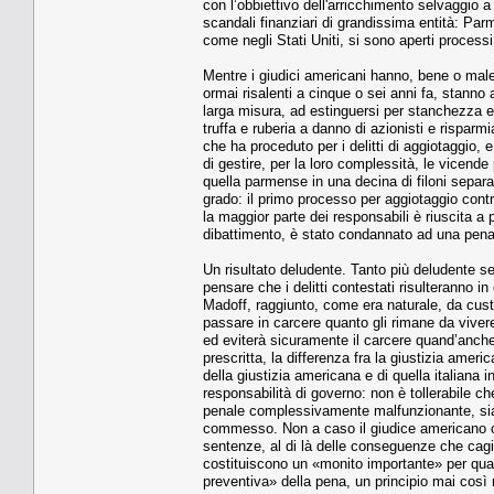
con l’obbiettivo dell'arricchimento selvaggio a d
scandali finanziari di grandissima entità: Parma
come negli Stati Uniti, si sono aperti processi
Mentre i giudici americani hanno, bene o male, fa
ormai risalenti a cinque o sei anni fa, stanno a
larga misura, ad estinguersi per stanchezza e 
truffa e ruberia a danno di azionisti e risparm
che ha proceduto per i delitti di aggiotaggio, 
di gestire, per la loro complessità, le vicende 
quella parmense in una decina di filoni separat
grado: il primo processo per aggiotaggio contro
la maggior parte dei responsabili è riuscita a p
dibattimento, è stato condannato ad una pena 
Un risultato deludente. Tanto più deludente se
pensare che i delitti contestati risulteranno in
Madoff, raggiunto, come era naturale, da custod
passare in carcere quanto gli rimane da vivere
ed eviterà sicuramente il carcere quand’anche
prescritta, la differenza fra la giustizia amer
della giustizia americana e di quella italiana 
responsabilità di governo: non è tollerabile che
penale complessivamente malfunzionante, sian
commesso. Non a caso il giudice americano c
sentenze, al di là delle conseguenze che cag
costituiscono un «monito importante» per qua
preventiva» della pena, un principio mai così