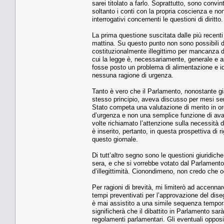
sarei titolato a farlo. Soprattutto, sono convint
soltanto i conti con la propria coscienza e non
interrogativi concernenti le questioni di diritto.
La prima questione suscitata dalle più recenti 
mattina. Su questo punto non sono possibili d
costituzionalmente illegittimo per mancanza de
cui la legge è, necessariamente, generale e ast
fosse posto un problema di alimentazione e idr
nessuna ragione di urgenza.
Tanto è vero che il Parlamento, nonostante g
stesso principio, aveva discusso per mesi se
Stato competa una valutazione di merito in ord
d’urgenza e non una semplice funzione di avall
volte richiamato l’attenzione sulla necessità d
è inserito, pertanto, in questa prospettiva di 
questo giornale.
Di tutt’altro segno sono le questioni giuridic
sera, e che si vorrebbe votato dal Parlamento 
d’illegittimità. Cionondimeno, non credo che 
Per ragioni di brevità, mi limiterò ad accennare
tempi preventivati per l’approvazione del di
è mai assistito a una simile sequenza tempora
significherà che il dibattito in Parlamento sar
regolamenti parlamentari. Gli eventuali opposit