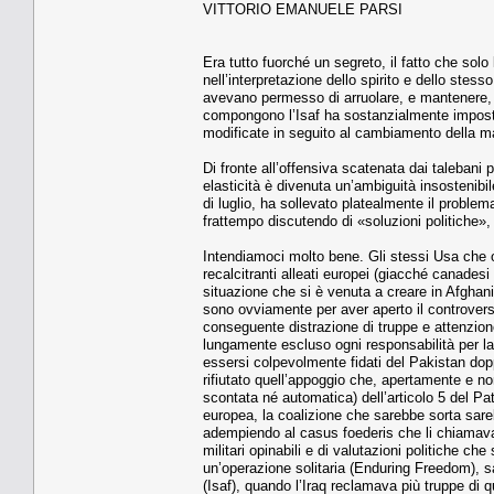
VITTORIO EMANUELE PARSI
Era tutto fuorché un segreto, il fatto che solo
nell’interpretazione dello spirito e dello stes
avevano permesso di arruolare, e mantenere, 
compongono l’Isaf ha sostanzialmente impostat
modificate in seguito al cambiamento della m
Di fronte all’offensiva scatenata dai talebani 
elasticità è divenuta un’ambiguità insostenib
di luglio, ha sollevato platealmente il proble
frattempo discutendo di «soluzioni politiche»,
Intendiamoci molto bene. Gli stessi Usa che 
recalcitranti alleati europei (giacché canadesi 
situazione che si è venuta a creare in Afghanis
sono ovviamente per aver aperto il controvers
conseguente distrazione di truppe e attenzione
lungamente escluso ogni responsabilità per l
essersi colpevolmente fidati del Pakistan dopp
rifiutato quell’appoggio che, apertamente e non 
scontata né automatica) dell’articolo 5 del Pa
europea, la coalizione che sarebbe sorta sare
adempiendo al casus foederis che li chiamav
militari opinabili e di valutazioni politiche che
un’operazione solitaria (Enduring Freedom), sa
(Isaf), quando l’Iraq reclamava più truppe di 