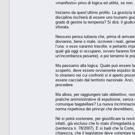
«manifesto» privo di logica ed utilità, se non, a
Iniziamo da quest’ultimo profilo. La giustizia 
disciplina rischierà di essere uno tsunami giud
grado di gestire la tempesta? Si dirà: il giudi
sfiorata.
Nessuno pensa tuttavia che, prima di arrivare 
dovranno, bene o male, iscrivere i reati, gener
l’una: o esse saranno travolte, e pertanto imped
quali già oggi si occupano, ovvero faranno fin
un’incombenza pesante), e poi terranno le pra
Ma passiamo alla logica. Quale può essere la g
scoperto, deve essere ovviamente espulso dall
lo straniero nei cui confronti si è aperto proc
essere cacciato dal territorio nazionale. Anzi
procedere.
Ma allora, per raggiungere tale obbiettivo, n
pratiche amministrative di espulsione, senza 
comunque bagatellare? La nuova incriminazio
norma rispettosa dei principi che dovrebbero, 
Né si potrà sostenere, per giustificare la novit
infatti, già escluso che lo stato d’irregolarit
(sentenza n. 78/2007). E si badi che la Corte,
chiarezza, che il legislatore deve «orientare 