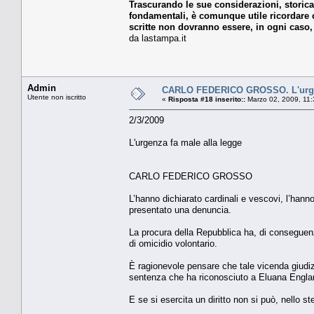
Trascurando le sue considerazioni, storicam
fondamentali, è comunque utile ricordare 
scritte non dovranno essere, in ogni caso,
da lastampa.it
Admin
CARLO FEDERICO GROSSO. L'urgen
Utente non iscritto
«
Risposta #18 inserito::
Marzo 02, 2009, 11:
2/3/2009
L'urgenza fa male alla legge
CARLO FEDERICO GROSSO
L’hanno dichiarato cardinali e vescovi, l’hanno
presentato una denuncia.
La procura della Repubblica ha, di conseguenza
di omicidio volontario.
È ragionevole pensare che tale vicenda giudiziar
sentenza che ha riconosciuto a Eluana Englaro il
E se si esercita un diritto non si può, nello 