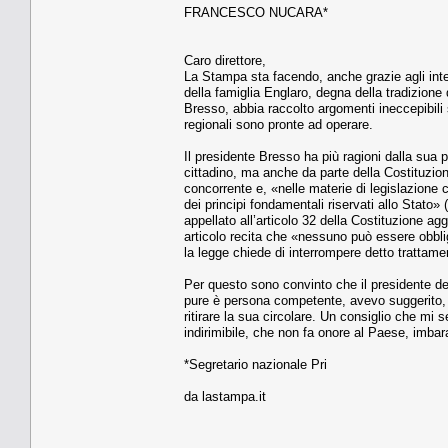
FRANCESCO NUCARA*
Caro direttore,
La Stampa sta facendo, anche grazie agli interv
della famiglia Englaro, degna della tradizione
Bresso, abbia raccolto argomenti ineccepibili so
regionali sono pronte ad operare.
Il presidente Bresso ha più ragioni dalla sua 
cittadino, ma anche da parte della Costituzione
concorrente e, «nelle materie di legislazione 
dei principi fondamentali riservati allo Stato»
appellato all’articolo 32 della Costituzione a
articolo recita che «nessuno può essere obbli
la legge chiede di interrompere detto trattame
Per questo sono convinto che il presidente de
pure è persona competente, avevo suggerito, a
ritirare la sua circolare. Un consiglio che mi s
indirimibile, che non fa onore al Paese, imbara
*Segretario nazionale Pri
da lastampa.it