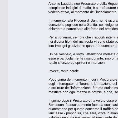
Antonio Laudati, neo Procuratore della Repubb
complesse indagini di mafia, è altresì autore d
vederlo attivo, al momento dell’insediamento, i
Il momento, alla Procura di Bari, non è sicura
corruzione pugliese nella Sanità, coinvolgend
chiamate a partecipare alle feste del presiden
Per altro verso, sembra che i rapporti interni a
nei diversi filoni dell’inchiesta vi sono state
loro impegni giudiziari in quanto frequentatrici 
Un bel vespaio, e sotto l’attenzione molesta d
essere particolarmente rassicurante: impronta 
totale silenzio su opinioni e intenzioni.
Invece, tante parole.
Poco prima del momento in cui il Procuratore 
degli interrogatori di Tarantini. L’irritazione d
e strutture dell’informazione, è stata durissim
mestiere con ogni mezzo le notizie, e che, se
Il giorno dopo il Procuratore ha voluto essere 
Berlusconi è assolutamente fuori da qualsiasi
quantomeno per quanto concerne il traffico dell
lanciasse - proprio lui, che sarà, d’ora in avan
valutazione sulla posizione del presidente del