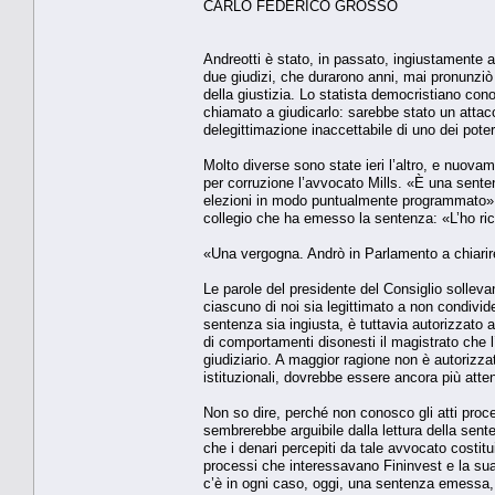
CARLO FEDERICO GROSSO
Andreotti è stato, in passato, ingiustamente a
due giudizi, che durarono anni, mai pronunziò u
della giustizia. Lo statista democristiano co
chiamato a giudicarlo: sarebbe stato un attacc
delegittimazione inaccettabile di uno dei poter
Molto diverse sono state ieri l’altro, e nuova
per corruzione l’avvocato Mills. «È una sente
elezioni in modo puntualmente programmato». Du
collegio che ha emesso la sentenza: «L’ho ric
«Una vergogna. Andrò in Parlamento a chiarire l
Le parole del presidente del Consiglio sollev
ciascuno di noi sia legittimato a non condivid
sentenza sia ingiusta, è tuttavia autorizzato
di comportamenti disonesti il magistrato che l’
giudiziario. A maggior ragione non è autorizza
istituzionali, dovrebbe essere ancora più attent
Non so dire, perché non conosco gli atti proc
sembrerebbe arguibile dalla lettura della sente
che i denari percepiti da tale avvocato costitu
processi che interessavano Fininvest e la su
c’è in ogni caso, oggi, una sentenza emessa, 