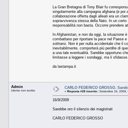
La Gran Bretagna di Tony Blair fu corresponsa
singolarmente alla campagna afghana (e poi a 
collaborazione offerta dagli alleati era un clam
sopravvivenza stessa della Nato. In un certo s
responsabilità non basta. Occorre prendere at
In Afghanistan, e non da oggi, la situazione 
combattano per riportare la pace nel Paese e 
sottrarsi. Non è per nulla accidentale che il 
inevitabilmente, comporterà più perdite di quel
a una tale eventualità. Sarebbe opportuno ch
limitasse a leggere i sondaggi, ma li sfidasse
da lastampa.it
Admin
CARLO FEDERICO GROSSO. Sarebbe o
Utente non iscritto
«
Risposta #28 inserito::
Settembre 16, 2009,
16/9/2009
Sarebbe oro il silenzio dei magistrati
CARLO FEDERICO GROSSO