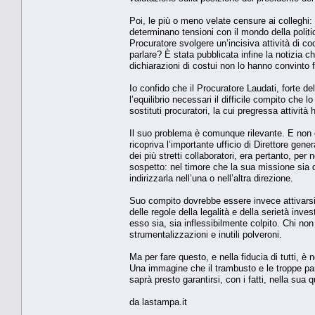
Poi, le più o meno velate censure ai colleghi
determinano tensioni con il mondo della politic
Procuratore svolgere un’incisiva attività di c
parlare? È stata pubblicata infine la notizia c
dichiarazioni di costui non lo hanno convinto 
Io confido che il Procuratore Laudati, forte d
l’equilibrio necessari il difficile compito ch
sostituti procuratori, la cui pregressa attività 
Il suo problema è comunque rilevante. E non è
ricopriva l’importante ufficio di Direttore gene
dei più stretti collaboratori, era pertanto, per
sospetto: nel timore che la sua missione sia 
indirizzarla nell’una o nell’altra direzione.
Suo compito dovrebbe essere invece attivarsi a
delle regole della legalità e della serietà inv
esso sia, sia inflessibilmente colpito. Chi no
strumentalizzazioni e inutili polveroni.
Ma per fare questo, e nella fiducia di tutti, è
Una immagine che il trambusto e le troppe paro
saprà presto garantirsi, con i fatti, nella sua q
da lastampa.it