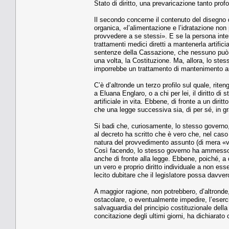
Stato di diritto, una prevaricazione tanto prof
Il secondo concerne il contenuto del disegno d
organica, «l’alimentazione e l’idratazione no
provvedere a se stessi». E se la persona int
trattamenti medici diretti a mantenerla artific
sentenze della Cassazione, che nessuno può es
una volta, la Costituzione. Ma, allora, lo stes
imporrebbe un trattamento di mantenimento artif
C’è d’altronde un terzo profilo sul quale, rit
a Eluana Englaro, o a chi per lei, il diritto di
artificiale in vita. Ebbene, di fronte a un dirit
che una legge successiva sia, di per sé, in gr
Si badi che, curiosamente, lo stesso governo,
al decreto ha scritto che è vero che, nel cas
natura del provvedimento assunto (di mera «vo
Così facendo, lo stesso governo ha ammesso c
anche di fronte alla legge. Ebbene, poiché, a 
un vero e proprio diritto individuale a non es
lecito dubitare che il legislatore possa davvero
A maggior ragione, non potrebbero, d’altronde, e
ostacolare, o eventualmente impedire, l’eserci
salvaguardia del principio costituzionale della 
concitazione degli ultimi giorni, ha dichiarato