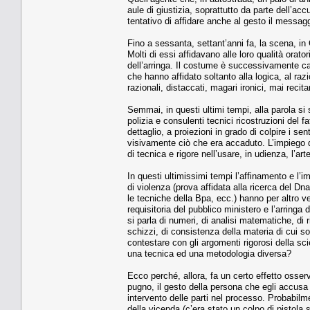
aule di giustizia, soprattutto da parte dell’ac
tentativo di affidare anche al gesto il messagg
Fino a sessanta, settant’anni fa, la scena, in 
Molti di essi affidavano alle loro qualità orator
dell’arringa. Il costume è successivamente cam
che hanno affidato soltanto alla logica, al razioc
razionali, distaccati, magari ironici, mai recita
Semmai, in questi ultimi tempi, alla parola si
polizia e consulenti tecnici ricostruzioni del fa
dettaglio, a proiezioni in grado di colpire i s
visivamente ciò che era accaduto. L’impiego di
di tecnica e rigore nell’usare, in udienza, l’ar
In questi ultimissimi tempi l’affinamento e l’
di violenza (prova affidata alla ricerca del Dna
le tecniche della Bpa, ecc.) hanno per altro ve
requisitoria del pubblico ministero e l’arringa 
si parla di numeri, di analisi matematiche, di 
schizzi, di consistenza della materia di cui so
contestare con gli argomenti rigorosi della s
una tecnica ed una metodologia diversa?
Ecco perché, allora, fa un certo effetto osserv
pugno, il gesto della persona che egli accusa d
intervento delle parti nel processo. Probabilm
della vicenda (c’era stato un colpo di pistola