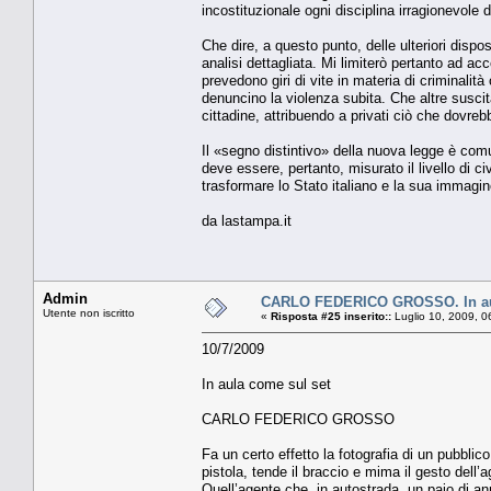
incostituzionale ogni disciplina irragionevole d
Che dire, a questo punto, delle ulteriori disp
analisi dettagliata. Mi limiterò pertanto ad 
prevedono giri di vite in materia di criminalit
denuncino la violenza subita. Che altre suscit
cittadine, attribuendo a privati ciò che dovrebb
Il «segno distintivo» della nuova legge è com
deve essere, pertanto, misurato il livello di ci
trasformare lo Stato italiano e la sua immagin
da lastampa.it
Admin
CARLO FEDERICO GROSSO. In aul
Utente non iscritto
«
Risposta #25 inserito::
Luglio 10, 2009, 0
10/7/2009
In aula come sul set
CARLO FEDERICO GROSSO
Fa un certo effetto la fotografia di un pubblic
pistola, tende il braccio e mima il gesto dell’a
Quell’agente che, in autostrada, un paio di ann