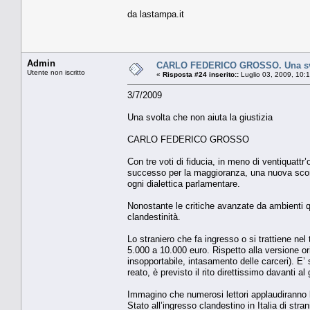
da lastampa.it
Admin
CARLO FEDERICO GROSSO. Una svolt
Utente non iscritto
«
Risposta #24 inserito::
Luglio 03, 2009, 10:
3/7/2009
Una svolta che non aiuta la giustizia
CARLO FEDERICO GROSSO
Con tre voti di fiducia, in meno di ventiquattr
successo per la maggioranza, una nuova sconfi
ogni dialettica parlamentare.
Nonostante le critiche avanzate da ambienti qua
clandestinità.
Lo straniero che fa ingresso o si trattiene nel
5.000 a 10.000 euro. Rispetto alla versione or
insopportabile, intasamento delle carceri). E’ 
reato, è previsto il rito direttissimo davanti al
Immagino che numerosi lettori applaudiranno 
Stato all’ingresso clandestino in Italia di stran