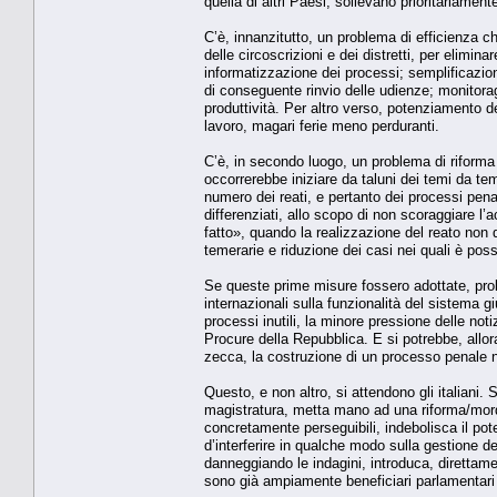
quella di altri Paesi, sollevano prioritariament
C’è, innanzitutto, un problema di efficienza che
delle circoscrizioni e dei distretti, per elimina
informatizzazione dei processi; semplificazion
di conseguente rinvio delle udienze; monitoragg
produttività. Per altro verso, potenziamento d
lavoro, magari ferie meno perduranti.
C’è, in secondo luogo, un problema di riforma
occorrerebbe iniziare da taluni dei temi da tem
numero dei reati, e pertanto dei processi pena
differenziati, allo scopo di non scoraggiare l’ac
fatto», quando la realizzazione del reato non 
temerarie e riduzione dei casi nei quali è poss
Se queste prime misure fossero adottate, prob
internazionali sulla funzionalità del sistema g
processi inutili, la minore pressione delle not
Procure della Repubblica. E si potrebbe, allora
zecca, la costruzione di un processo penale n
Questo, e non altro, si attendono gli italiani.
magistratura, metta mano ad una riforma/morda
concretamente perseguibili, indebolisca il pote
d’interferire in qualche modo sulla gestione de
danneggiando le indagini, introduca, direttamen
sono già ampiamente beneficiari parlamentari 