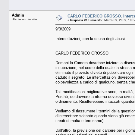
Admin
CARLO FEDERICO GROSSO. Intercetta
Utente non iscritto
«
Risposta #19 inserito::
Marzo 09, 2009, 10:3
9/3/2009
Intercettazioni, con la scusa degli abusi
CARLO FEDERICO GROSSO
Domani la Camera dovrebbe iniziare la discussi
incubazione, nel corso della quale la stessa
eliminato il previsto divieto di pubblicare ogni
caduto il segreto. Le intercettazioni dovrebber
colpevolezza a carico di qualcuno, senza che 
Tali modificazioni migliorative sono, in realtà
Perché, se davvero la riforma dovesse diventa
ordinamento. Risulterebbero intaccati quantomen
Vediamo di riassumere i termini della questione
d’intercettare soltanto quando siano già emers
i reati di mafia e terrorismo).
Dall’altro, la previsione del carcere per i gior