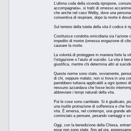
L’ultima coda della vicenda ripropone, comun
accompagnata», si tratti di omesso accanimento
che anche nel caso Welby, dove una persona c
consentiva di respirare, dopo la morte è dovu
Sul terreno della tutela della vita il codice 
Costituisce condotta omicidiaria sia l’azione 
impedito di morire (omessa erogazione di cibo,
causare la morte.
La volontà di proteggere in maniera forte la v
l’istigazione o l’aiuto al suicidio. La vita è 
giustifica, mentre chi determina altri al suici
Queste norme sono state, ovviamente, pensate c
di chi, seppure malato, non si trova in una co
parrebbero tuttavia applicabili a ogni ipotesi d
nessuno azzardava che fosse lecito interrompere
abbreviare i tempi naturali della vita.
Poi le cose sono cambiate. Si è giudicato, pi
una inutile protrazione di sofferenza e che foss
vita. È emersa, nel contempo, una grande atten
cominciato a pensare, pesando vantaggi e sv
Oggi, con la benedizione della Chiesa, entra
esse non sono state, fino ad ora, espressament