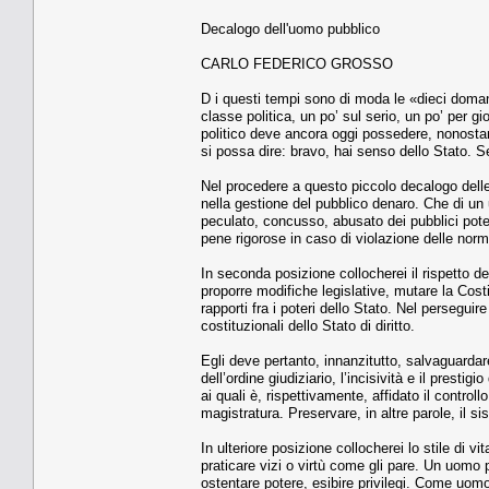
Decalogo dell'uomo pubblico
CARLO FEDERICO GROSSO
D i questi tempi sono di moda le «dieci domande
classe politica, un po’ sul serio, un po’ per 
politico deve ancora oggi possedere, nonostan
si possa dire: bravo, hai senso dello Stato. S
Nel procedere a questo piccolo decalogo delle 
nella gestione del pubblico denaro. Che di un 
peculato, concusso, abusato dei pubblici poter
pene rigorose in caso di violazione delle norm
In seconda posizione collocherei il rispetto d
proporre modifiche legislative, mutare la Costi
rapporti fra i poteri dello Stato. Nel perseguire
costituzionali dello Stato di diritto.
Egli deve pertanto, innanzitutto, salvaguardar
dell’ordine giudiziario, l’incisività e il presti
ai quali è, rispettivamente, affidato il controll
magistratura. Preservare, in altre parole, il s
In ulteriore posizione collocherei lo stile di v
praticare vizi o virtù come gli pare. Un uomo
ostentare potere, esibire privilegi. Come uomo