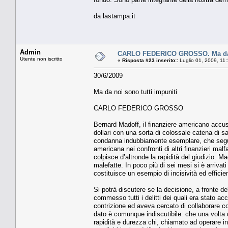
da lastampa.it
Admin
CARLO FEDERICO GROSSO. Ma da n
Utente non iscritto
«
Risposta #23 inserito::
Luglio 01, 2009, 11
30/6/2009
Ma da noi sono tutti impuniti
CARLO FEDERICO GROSSO
Bernard Madoff, il finanziere americano accusat
dollari con una sorta di colossale catena di s
condanna indubbiamente esemplare, che segue 
americana nei confronti di altri finanzieri malfa
colpisce d’altronde la rapidità del giudizio:
malefatte. In poco più di sei mesi si è arriv
costituisce un esempio di incisività ed efficie
Si potrà discutere se la decisione, a fronte 
commesso tutti i delitti dei quali era stato 
contrizione ed aveva cercato di collaborare c
dato è comunque indiscutibile: che una volta d
rapidità e durezza chi, chiamato ad operare in