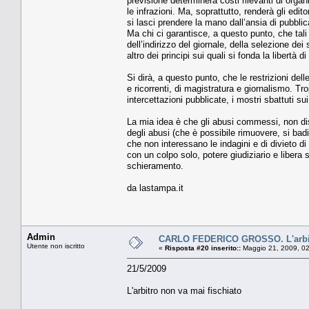
previsione determinerà costi rilevanti di orga
le infrazioni. Ma, soprattutto, renderà gli edit
si lasci prendere la mano dall’ansia di pubbli
Ma chi ci garantisce, a questo punto, che tali 
dell’indirizzo del giornale, della selezione dei
altro dei principi sui quali si fonda la libertà 
Si dirà, a questo punto, che le restrizioni de
e ricorrenti, di magistratura e giornalismo. Trop
intercettazioni pubblicate, i mostri sbattuti sui
La mia idea è che gli abusi commessi, non dis
degli abusi (che è possibile rimuovere, si bad
che non interessano le indagini e di divieto di 
con un colpo solo, potere giudiziario e libera st
schieramento.
da lastampa.it
Admin
CARLO FEDERICO GROSSO. L'arbitr
Utente non iscritto
«
Risposta #20 inserito::
Maggio 21, 2009, 02
21/5/2009
L'arbitro non va mai fischiato