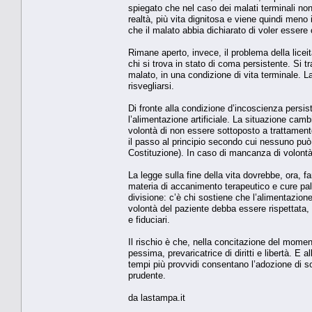
spiegato che nel caso dei malati terminali no
realtà, più vita dignitosa e viene quindi meno
che il malato abbia dichiarato di voler essere 
Rimane aperto, invece, il problema della liceit
chi si trova in stato di coma persistente. Si t
malato, in una condizione di vita terminale. L
risvegliarsi.
Di fronte alla condizione d’incoscienza persis
l’alimentazione artificiale. La situazione camb
volontà di non essere sottoposto a trattamento
il passo al principio secondo cui nessuno può 
Costituzione). In caso di mancanza di volont
La legge sulla fine della vita dovrebbe, ora, f
materia di accanimento terapeutico e cure pall
divisione: c’è chi sostiene che l’alimentazion
volontà del paziente debba essere rispettata, 
e fiduciari.
Il rischio è che, nella concitazione del momen
pessima, prevaricatrice di diritti e libertà. 
tempi più provvidi consentano l’adozione di s
prudente.
da lastampa.it