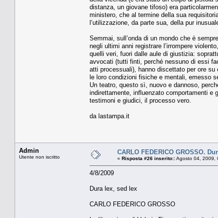
distanza, un giovane tifoso) era particolarmen
ministero, che al termine della sua requisitor
l’utilizzazione, da parte sua, della pur inusua
Semmai, sull’onda di un mondo che è sempre p
negli ultimi anni registrare l’irrompere violent
quelli veri, fuori dalle aule di giustizia: soprattut
avvocati (tutti finti, perché nessuno di essi 
atti processuali), hanno discettato per ore s
le loro condizioni fisiche e mentali, emesso s
Un teatro, questo sì, nuovo e dannoso, perché
indirettamente, influenzato comportamenti e gi
testimoni e giudici, il processo vero.
da lastampa.it
Admin
CARLO FEDERICO GROSSO. Dura 
Utente non iscritto
«
Risposta #26 inserito::
Agosto 04, 2009, 
4/8/2009
Dura lex, sed lex
CARLO FEDERICO GROSSO