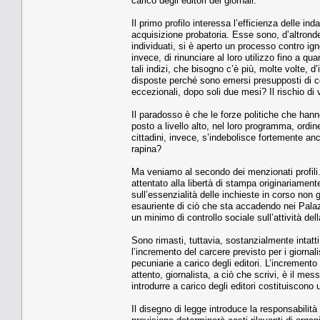
carico degli editori dei giornali.
Il primo profilo interessa l’efficienza delle i
acquisizione probatoria. Esse sono, d’altronde, 
individuati, si è aperto un processo contro igno
invece, di rinunciare al loro utilizzo fino a qu
tali indizi, che bisogno c’è più, molte volte, 
disposte perché sono emersi presupposti di c
eccezionali, dopo soli due mesi? Il rischio di 
Il paradosso è che le forze politiche che hann
posto a livello alto, nel loro programma, ord
cittadini, invece, s’indebolisce fortemente anch
rapina?
Ma veniamo al secondo dei menzionati profili.
attentato alla libertà di stampa originariamente
sull’essenzialità delle inchieste in corso non
esauriente di ciò che sta accadendo nei Palaz
un minimo di controllo sociale sull’attività de
Sono rimasti, tuttavia, sostanzialmente intatti
l’incremento del carcere previsto per i giornali
pecuniarie a carico degli editori. L’incremento 
attento, giornalista, a ciò che scrivi, è il mes
introdurre a carico degli editori costituiscono
Il disegno di legge introduce la responsabilità 