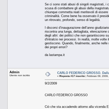
Se ci sono stati abusi di singoli magistrati, i
scusa di combattere gli abusi della magistratura
chiunque commetta reati meritevoli di essere p
criminalità. Come bene ha osservato il presiden
un ritrovato, profondo, senso di legalità.
I discorsi d’inaugurazione dell’anno giudiziario
riscontra una lunga, dettagliata, elencazione d
degli altri: dei politici che non garantiscono 
d'intralcio nei processi. In realtà, molte volte 
gestiscono. Quando, finalmente, anche nelle 
dei propri errori?
da lastampa.it
Admin
CARLO FEDERICO GROSSO. Dalla p
Utente non iscritto
«
Risposta #17 inserito::
Febbraio 09, 2009,
9/2/2009
CARLO FEDERICO GROSSO
Ciò che sta accadendo attorno alla vicenda En