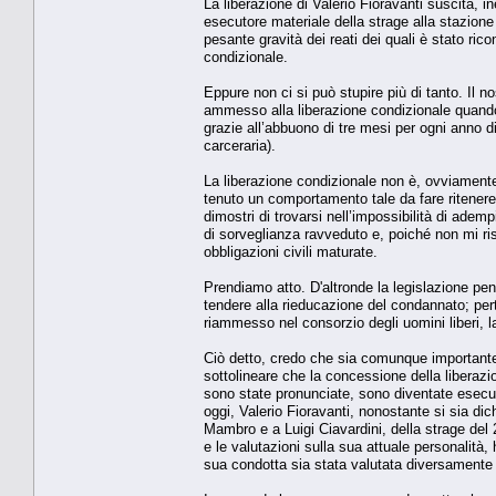
La liberazione di Valerio Fioravanti suscita, 
esecutore materiale della strage alla stazion
pesante gravità dei reati dei quali è stato ric
condizionale.
Eppure non ci si può stupire più di tanto. Il 
ammesso alla liberazione condizionale quando
grazie all’abbuono di tre mesi per ogni anno 
carceraria).
La liberazione condizionale non è, ovviament
tenuto un comportamento tale da fare ritenere 
dimostri di trovarsi nell’impossibilità di adem
di sorveglianza ravveduto e, poiché non mi ris
obbligazioni civili maturate.
Prendiamo atto. D'altronde la legislazione pen
tendere alla rieducazione del condannato; per
riammesso nel consorzio degli uomini liberi, l
Ciò detto, credo che sia comunque importante,
sottolineare che la concessione della liberaz
sono state pronunciate, sono diventate esecutiv
oggi, Valerio Fioravanti, nonostante si sia di
Mambro e a Luigi Ciavardini, della strage del
e le valutazioni sulla sua attuale personalità
sua condotta sia stata valutata diversamente 