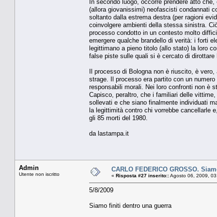
In secondo luogo, occorre prendere atto che, c
(allora giovanissimi) neofascisti condannati co
soltanto dalla estrema destra (per ragioni evid
coinvolgere ambienti della stessa sinistra. Ciò
processo condotto in un contesto molto difficil
emergere qualche brandello di verità: i forti el
legittimano a pieno titolo (allo stato) la loro 
false piste sulle quali si è cercato di dirottare
Il processo di Bologna non è riuscito, è vero, 
strage. Il processo era partito con un numero 
responsabili morali. Nei loro confronti non è s
Capisco, peraltro, che i familiari delle vittime
sollevati e che siano finalmente individuati 
la legittimità contro chi vorrebbe cancellarle e
gli 85 morti del 1980.
da lastampa.it
Admin
CARLO FEDERICO GROSSO. Siamo fi
Utente non iscritto
«
Risposta #27 inserito::
Agosto 06, 2009, 03
5/8/2009
Siamo finiti dentro una guerra