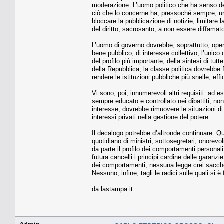
moderazione. L’uomo politico che ha senso dell
ciò che lo concerne ha, pressoché sempre, un
bloccare la pubblicazione di notizie, limitare la
del diritto, sacrosanto, a non essere diffamato
L’uomo di governo dovrebbe, soprattutto, opera
bene pubblico, di interesse collettivo, l’unico
del profilo più importante, della sintesi di tutte
della Repubblica, la classe politica dovrebbe 
rendere le istituzioni pubbliche più snelle, eff
Vi sono, poi, innumerevoli altri requisiti: ad
sempre educato e controllato nei dibattiti, non 
interesse, dovrebbe rimuovere le situazioni di
interessi privati nella gestione del potere.
Il decalogo potrebbe d’altronde continuare. Qua
quotidiano di ministri, sottosegretari, onorev
da parte il profilo dei comportamenti personal
futura cancelli i principi cardine delle garanzie 
dei comportamenti; nessuna legge crei sacche 
Nessuno, infine, tagli le radici sulle quali si è
da lastampa.it