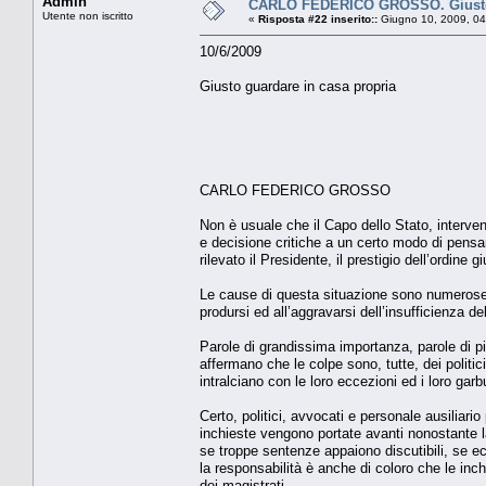
Admin
CARLO FEDERICO GROSSO. Giusto 
Utente non iscritto
«
Risposta #22 inserito::
Giugno 10, 2009, 04
10/6/2009
Giusto guardare in casa propria
CARLO FEDERICO GROSSO
Non è usuale che il Capo dello Stato, interven
e decisione critiche a un certo modo di pensar
rilevato il Presidente, il prestigio dell’ordine g
Le cause di questa situazione sono numerose. 
prodursi ed all’aggravarsi dell’insufficienza de
Parole di grandissima importanza, parole di pie
affermano che le colpe sono, tutte, dei politi
intralciano con le loro eccezioni ed i loro garbu
Certo, politici, avvocati e personale ausiliar
inchieste vengono portate avanti nonostante la
se troppe sentenze appaiono discutibili, se ecc
la responsabilità è anche di coloro che le inc
dei magistrati.