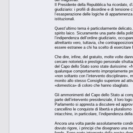
Il Presidente della Repubblica ha ricordato, d’
giudiziario: i profili di disordine e di tension
l’esasperazione delle logiche di appartenenza c
istituzionali.
Quest’ultimo tema è particolarmente delicato, p
spirito laico. Sicuramente una parte della poli
l’indipendenza dell’ordine giudiziario, occupare
altrettanto vero, tuttavia, che contrapposizion
essere estranee a chi ha scelto di esercitare l
Che dire, infine, del gratuito, molte volte dan
cercare notorietà e prestigio personale sfrutta
del Capo dello Stato sono state durissime: «N
qualunque comportamento impropriamente protag
«non soltanto con l’intervento disciplinare»,
monito allo stesso Consiglio superiore ad atti
«domestica» di coloro che hanno sbagliato.
Gli ammonimenti del Capo dello Stato ai compo
parte dell’intervento presidenziale, il loro log
Parlamento si appresta a discutere ed approvar
cancellino le conquiste di libertà e pluralismo 
intacchino, in particolare, l’indipendenza dell
Ancora una volta parole assolutamente condivis
dovuto rigore, i principi che disegnano una ma
fondo. Sono parte integrante della nostra de