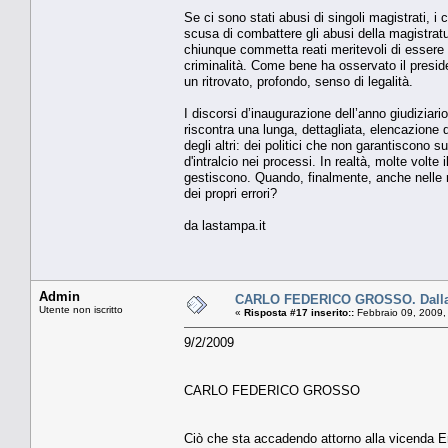
Se ci sono stati abusi di singoli magistrati, i
scusa di combattere gli abusi della magistratura
chiunque commetta reati meritevoli di essere p
criminalità. Come bene ha osservato il presiden
un ritrovato, profondo, senso di legalità.
I discorsi d’inaugurazione dell’anno giudiziario
riscontra una lunga, dettagliata, elencazione d
degli altri: dei politici che non garantiscono 
d'intralcio nei processi. In realtà, molte volte 
gestiscono. Quando, finalmente, anche nelle 
dei propri errori?
da lastampa.it
Admin
CARLO FEDERICO GROSSO. Dalla p
Utente non iscritto
«
Risposta #17 inserito::
Febbraio 09, 2009,
9/2/2009
CARLO FEDERICO GROSSO
Ciò che sta accadendo attorno alla vicenda En