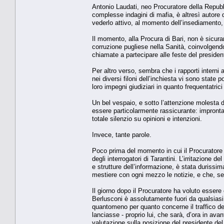
Antonio Laudati, neo Procuratore della Repubb
complesse indagini di mafia, è altresì autore d
vederlo attivo, al momento dell’insediamento, i
Il momento, alla Procura di Bari, non è sicura
corruzione pugliese nella Sanità, coinvolgend
chiamate a partecipare alle feste del presiden
Per altro verso, sembra che i rapporti interni a
nei diversi filoni dell’inchiesta vi sono state
loro impegni giudiziari in quanto frequentatrici 
Un bel vespaio, e sotto l’attenzione molesta d
essere particolarmente rassicurante: impronta 
totale silenzio su opinioni e intenzioni.
Invece, tante parole.
Poco prima del momento in cui il Procuratore 
degli interrogatori di Tarantini. L’irritazione d
e strutture dell’informazione, è stata durissim
mestiere con ogni mezzo le notizie, e che, se
Il giorno dopo il Procuratore ha voluto essere 
Berlusconi è assolutamente fuori da qualsiasi
quantomeno per quanto concerne il traffico dell
lanciasse - proprio lui, che sarà, d’ora in avan
valutazione sulla posizione del presidente del