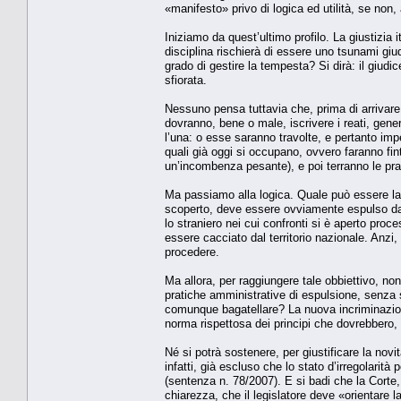
«manifesto» privo di logica ed utilità, se non, a
Iniziamo da quest’ultimo profilo. La giustizia 
disciplina rischierà di essere uno tsunami giud
grado di gestire la tempesta? Si dirà: il giudi
sfiorata.
Nessuno pensa tuttavia che, prima di arrivare 
dovranno, bene o male, iscrivere i reati, gener
l’una: o esse saranno travolte, e pertanto imped
quali già oggi si occupano, ovvero faranno fin
un’incombenza pesante), e poi terranno le pra
Ma passiamo alla logica. Quale può essere la g
scoperto, deve essere ovviamente espulso dall
lo straniero nei cui confronti si è aperto proc
essere cacciato dal territorio nazionale. Anzi
procedere.
Ma allora, per raggiungere tale obbiettivo, n
pratiche amministrative di espulsione, senza 
comunque bagatellare? La nuova incriminazio
norma rispettosa dei principi che dovrebbero, 
Né si potrà sostenere, per giustificare la novit
infatti, già escluso che lo stato d’irregolarit
(sentenza n. 78/2007). E si badi che la Corte,
chiarezza, che il legislatore deve «orientare 