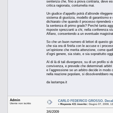
sentenza che, fino a prova contraria, deve es
critica ragionata, contumelia mai.
Un giudice d’appello potrà d’altronde rileggere
sistema di giustizia, modello di garantismo e di 
dichiarato che quando il processo riprenderà
la sentenza di primo grado? Perché tanta aggr
risposte sprezzanti a chi, nella conferenza st
Alfano, consentendo a un eventuale magistrat
So che un buon numero di lettori di questo gio
che sia ora di finirla con le accuse e i process
un’opinione che merita attenzione, come quella,
d’ogni genere, sia stato, e sia soprattutto oggi
Al di là di tali divergenze, su di un profilo si
convivenza, e prevede che determinati arbitri
e l’aggressione se un arbitro decide in modo 
nella reazione popolare, si dissolverebbero reg
da lastampa.it
Admin
CARLO FEDERICO GROSSO. Decalo
Utente non iscritto
«
Risposta #21 inserito::
Giugno 07, 2009, 12
3/6/2009