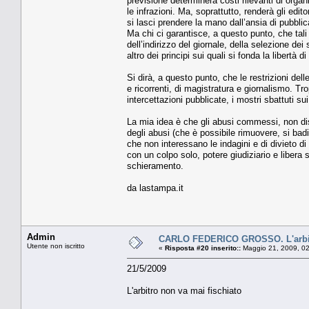
previsione determinerà costi rilevanti di orga
le infrazioni. Ma, soprattutto, renderà gli edit
si lasci prendere la mano dall’ansia di pubbli
Ma chi ci garantisce, a questo punto, che tali 
dell’indirizzo del giornale, della selezione dei
altro dei principi sui quali si fonda la libertà 
Si dirà, a questo punto, che le restrizioni de
e ricorrenti, di magistratura e giornalismo. Trop
intercettazioni pubblicate, i mostri sbattuti sui
La mia idea è che gli abusi commessi, non dis
degli abusi (che è possibile rimuovere, si bad
che non interessano le indagini e di divieto di 
con un colpo solo, potere giudiziario e libera st
schieramento.
da lastampa.it
Admin
CARLO FEDERICO GROSSO. L'arbitr
Utente non iscritto
«
Risposta #20 inserito::
Maggio 21, 2009, 02
21/5/2009
L'arbitro non va mai fischiato