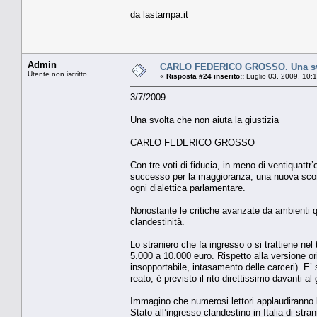
da lastampa.it
Admin
CARLO FEDERICO GROSSO. Una svolt
Utente non iscritto
«
Risposta #24 inserito::
Luglio 03, 2009, 10:
3/7/2009
Una svolta che non aiuta la giustizia
CARLO FEDERICO GROSSO
Con tre voti di fiducia, in meno di ventiquattr
successo per la maggioranza, una nuova sconfi
ogni dialettica parlamentare.
Nonostante le critiche avanzate da ambienti qua
clandestinità.
Lo straniero che fa ingresso o si trattiene nel
5.000 a 10.000 euro. Rispetto alla versione or
insopportabile, intasamento delle carceri). E’ 
reato, è previsto il rito direttissimo davanti al
Immagino che numerosi lettori applaudiranno 
Stato all’ingresso clandestino in Italia di stran