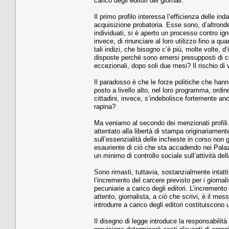
carico degli editori dei giornali.
Il primo profilo interessa l’efficienza delle i
acquisizione probatoria. Esse sono, d’altronde, 
individuati, si è aperto un processo contro igno
invece, di rinunciare al loro utilizzo fino a qu
tali indizi, che bisogno c’è più, molte volte, 
disposte perché sono emersi presupposti di c
eccezionali, dopo soli due mesi? Il rischio di 
Il paradosso è che le forze politiche che hann
posto a livello alto, nel loro programma, ord
cittadini, invece, s’indebolisce fortemente anch
rapina?
Ma veniamo al secondo dei menzionati profili.
attentato alla libertà di stampa originariamente
sull’essenzialità delle inchieste in corso non
esauriente di ciò che sta accadendo nei Palaz
un minimo di controllo sociale sull’attività de
Sono rimasti, tuttavia, sostanzialmente intatti
l’incremento del carcere previsto per i giornali
pecuniarie a carico degli editori. L’incremento 
attento, giornalista, a ciò che scrivi, è il mes
introdurre a carico degli editori costituiscono
Il disegno di legge introduce la responsabilità 