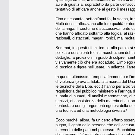
aule di giustizia, soprattutto da parte dell’ac
tentativo di affidare anche al gesto il messagg
Fino a sessanta, settant’anni fa, la scena, in 
Molti di essi affidavano alle loro qualità orator
dell’arringa. Il costume è successivamente cam
che hanno affidato soltanto alla logica, al razioc
razionali, distaccati, magari ironici, mai recita
Semmai, in questi ultimi tempi, alla parola si
polizia e consulenti tecnici ricostruzioni del fa
dettaglio, a proiezioni in grado di colpire i s
visivamente ciò che era accaduto. L’impiego di
di tecnica e rigore nell’usare, in udienza, l’ar
In questi ultimissimi tempi l’affinamento e l’
di violenza (prova affidata alla ricerca del Dna
le tecniche della Bpa, ecc.) hanno per altro ve
requisitoria del pubblico ministero e l’arringa 
si parla di numeri, di analisi matematiche, di 
schizzi, di consistenza della materia di cui so
contestare con gli argomenti rigorosi della s
una tecnica ed una metodologia diversa?
Ecco perché, allora, fa un certo effetto osserv
pugno, il gesto della persona che egli accusa d
intervento delle parti nel processo. Probabilm
della vicenda (c’era stato un colpo di pistola