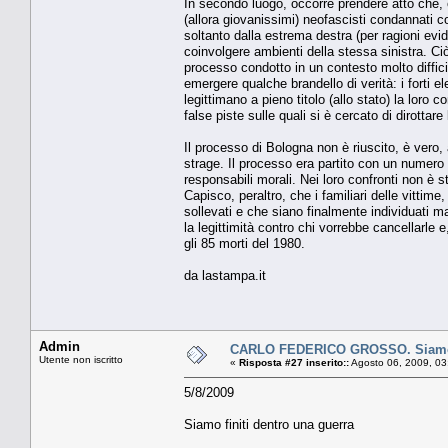
In secondo luogo, occorre prendere atto che, c
(allora giovanissimi) neofascisti condannati co
soltanto dalla estrema destra (per ragioni evid
coinvolgere ambienti della stessa sinistra. Ciò
processo condotto in un contesto molto difficil
emergere qualche brandello di verità: i forti el
legittimano a pieno titolo (allo stato) la loro 
false piste sulle quali si è cercato di dirottare
Il processo di Bologna non è riuscito, è vero, 
strage. Il processo era partito con un numero 
responsabili morali. Nei loro confronti non è s
Capisco, peraltro, che i familiari delle vittime
sollevati e che siano finalmente individuati 
la legittimità contro chi vorrebbe cancellarle e
gli 85 morti del 1980.
da lastampa.it
Admin
CARLO FEDERICO GROSSO. Siamo fi
Utente non iscritto
«
Risposta #27 inserito::
Agosto 06, 2009, 03
5/8/2009
Siamo finiti dentro una guerra