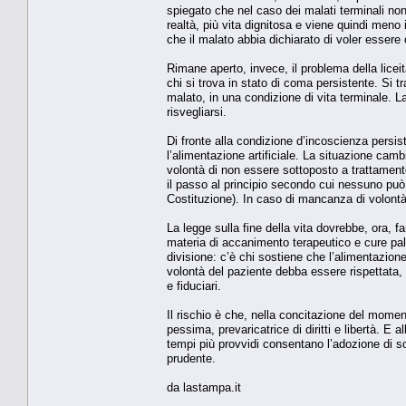
spiegato che nel caso dei malati terminali no
realtà, più vita dignitosa e viene quindi meno
che il malato abbia dichiarato di voler essere 
Rimane aperto, invece, il problema della liceit
chi si trova in stato di coma persistente. Si t
malato, in una condizione di vita terminale. L
risvegliarsi.
Di fronte alla condizione d’incoscienza persis
l’alimentazione artificiale. La situazione camb
volontà di non essere sottoposto a trattamento
il passo al principio secondo cui nessuno può 
Costituzione). In caso di mancanza di volont
La legge sulla fine della vita dovrebbe, ora, f
materia di accanimento terapeutico e cure pall
divisione: c’è chi sostiene che l’alimentazion
volontà del paziente debba essere rispettata, 
e fiduciari.
Il rischio è che, nella concitazione del momen
pessima, prevaricatrice di diritti e libertà. 
tempi più provvidi consentano l’adozione di s
prudente.
da lastampa.it