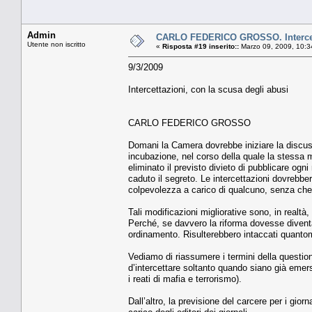
Admin
CARLO FEDERICO GROSSO. Intercetta
Utente non iscritto
«
Risposta #19 inserito::
Marzo 09, 2009, 10:3
9/3/2009
Intercettazioni, con la scusa degli abusi
CARLO FEDERICO GROSSO
Domani la Camera dovrebbe iniziare la discussi
incubazione, nel corso della quale la stessa
eliminato il previsto divieto di pubblicare ogni
caduto il segreto. Le intercettazioni dovrebber
colpevolezza a carico di qualcuno, senza che 
Tali modificazioni migliorative sono, in realtà
Perché, se davvero la riforma dovesse diventa
ordinamento. Risulterebbero intaccati quantomen
Vediamo di riassumere i termini della questione
d’intercettare soltanto quando siano già emers
i reati di mafia e terrorismo).
Dall’altro, la previsione del carcere per i gior