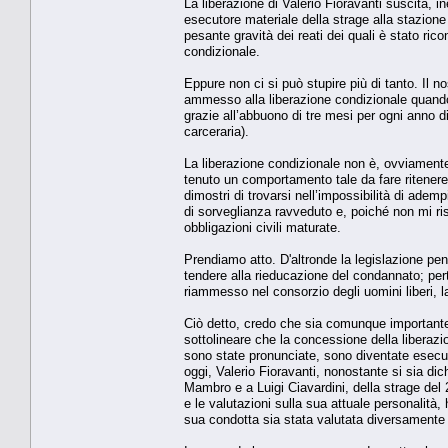
La liberazione di Valerio Fioravanti suscita, 
esecutore materiale della strage alla stazion
pesante gravità dei reati dei quali è stato ric
condizionale.
Eppure non ci si può stupire più di tanto. Il 
ammesso alla liberazione condizionale quando
grazie all’abbuono di tre mesi per ogni anno 
carceraria).
La liberazione condizionale non è, ovviament
tenuto un comportamento tale da fare ritenere 
dimostri di trovarsi nell’impossibilità di adem
di sorveglianza ravveduto e, poiché non mi ris
obbligazioni civili maturate.
Prendiamo atto. D'altronde la legislazione pen
tendere alla rieducazione del condannato; per
riammesso nel consorzio degli uomini liberi, l
Ciò detto, credo che sia comunque importante,
sottolineare che la concessione della liberaz
sono state pronunciate, sono diventate esecutiv
oggi, Valerio Fioravanti, nonostante si sia di
Mambro e a Luigi Ciavardini, della strage del
e le valutazioni sulla sua attuale personalità
sua condotta sia stata valutata diversamente 