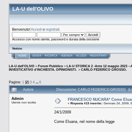
LA-U dell'OLIVO
Benvenuto!
Accedi
o
registrati
.
Accesso con nome utente, password e durata della sessione
Notizie
:
HOME
GUIDA
RICERCA
AGENDA
ACCEDI
REGISTRATI
LA-U dell'OLIVO
>
Forum Pubblico
>
LA-U STORICA 2 -Ante 12 maggio 2023 
INVESTICATIVO d'INCHIESTA. OPINIONISTI.
>
CARLO FEDERICO GROSSO.
Pagine:
1
[
2
]
3
4
...
6
Autore
Discussione: CARLO FEDERICO GROSSO. (Let
Admin
FRANCESCO NUCARA* Come Eluana,
Utente non iscritto
«
Risposta #15 inserito::
Gennaio 24, 2009, 
24/1/2009
Come Eluana, nel nome della legge