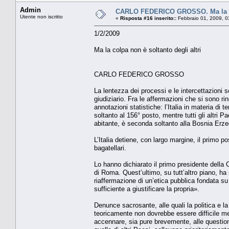
Admin
CARLO FEDERICO GROSSO. Ma la col
Utente non iscritto
«
Risposta #16 inserito::
Febbraio 01, 2009, 0
1/2/2009
Ma la colpa non è soltanto degli altri
CARLO FEDERICO GROSSO
La lentezza dei processi e le intercettazioni so
giudiziario. Fra le affermazioni che si sono ri
annotazioni statistiche: l’Italia in materia di
soltanto al 156° posto, mentre tutti gli altri P
abitante, è seconda soltanto alla Bosnia Erze
L’Italia detiene, con largo margine, il primo po
bagatellari.
Lo hanno dichiarato il primo presidente della C
di Roma. Quest’ultimo, su tutt’altro piano, ha s
riaffermazione di un’etica pubblica fondata su di
sufficiente a giustificare la propria».
Denunce sacrosante, alle quali la politica e l
teoricamente non dovrebbe essere difficile mette
accennare, sia pure brevemente, alle questioni 