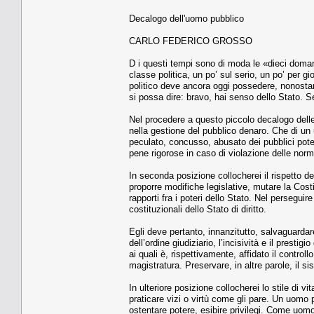
Decalogo dell'uomo pubblico
CARLO FEDERICO GROSSO
D i questi tempi sono di moda le «dieci domande
classe politica, un po’ sul serio, un po’ per 
politico deve ancora oggi possedere, nonostan
si possa dire: bravo, hai senso dello Stato. S
Nel procedere a questo piccolo decalogo delle 
nella gestione del pubblico denaro. Che di un 
peculato, concusso, abusato dei pubblici poter
pene rigorose in caso di violazione delle norm
In seconda posizione collocherei il rispetto d
proporre modifiche legislative, mutare la Costi
rapporti fra i poteri dello Stato. Nel perseguire
costituzionali dello Stato di diritto.
Egli deve pertanto, innanzitutto, salvaguardar
dell’ordine giudiziario, l’incisività e il presti
ai quali è, rispettivamente, affidato il controll
magistratura. Preservare, in altre parole, il s
In ulteriore posizione collocherei lo stile di v
praticare vizi o virtù come gli pare. Un uomo
ostentare potere, esibire privilegi. Come uomo