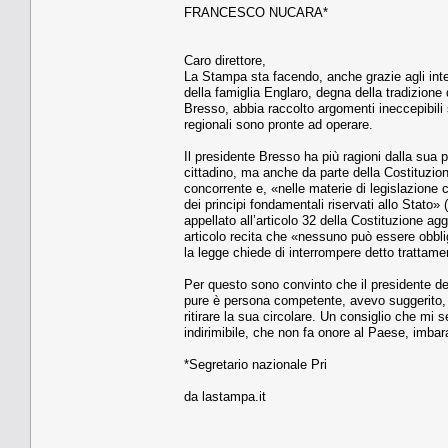
FRANCESCO NUCARA*
Caro direttore,
La Stampa sta facendo, anche grazie agli interv
della famiglia Englaro, degna della tradizione
Bresso, abbia raccolto argomenti ineccepibili so
regionali sono pronte ad operare.
Il presidente Bresso ha più ragioni dalla sua 
cittadino, ma anche da parte della Costituzione
concorrente e, «nelle materie di legislazione 
dei principi fondamentali riservati allo Stato»
appellato all’articolo 32 della Costituzione a
articolo recita che «nessuno può essere obbli
la legge chiede di interrompere detto trattame
Per questo sono convinto che il presidente de
pure è persona competente, avevo suggerito, a
ritirare la sua circolare. Un consiglio che mi s
indirimibile, che non fa onore al Paese, imbara
*Segretario nazionale Pri
da lastampa.it