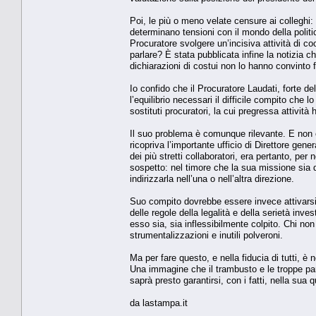
Poi, le più o meno velate censure ai colleghi
determinano tensioni con il mondo della politic
Procuratore svolgere un’incisiva attività di c
parlare? È stata pubblicata infine la notizia c
dichiarazioni di costui non lo hanno convinto 
Io confido che il Procuratore Laudati, forte d
l’equilibrio necessari il difficile compito ch
sostituti procuratori, la cui pregressa attività 
Il suo problema è comunque rilevante. E non è
ricopriva l’importante ufficio di Direttore gene
dei più stretti collaboratori, era pertanto, per
sospetto: nel timore che la sua missione sia 
indirizzarla nell’una o nell’altra direzione.
Suo compito dovrebbe essere invece attivarsi a
delle regole della legalità e della serietà inv
esso sia, sia inflessibilmente colpito. Chi no
strumentalizzazioni e inutili polveroni.
Ma per fare questo, e nella fiducia di tutti, è
Una immagine che il trambusto e le troppe paro
saprà presto garantirsi, con i fatti, nella sua q
da lastampa.it