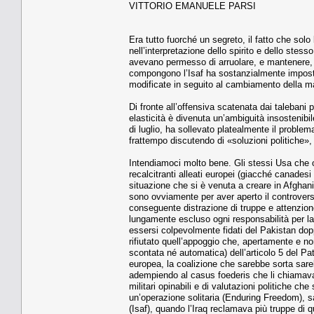
VITTORIO EMANUELE PARSI
Era tutto fuorché un segreto, il fatto che solo
nell’interpretazione dello spirito e dello stes
avevano permesso di arruolare, e mantenere, 
compongono l’Isaf ha sostanzialmente impostat
modificate in seguito al cambiamento della m
Di fronte all’offensiva scatenata dai talebani 
elasticità è divenuta un’ambiguità insostenib
di luglio, ha sollevato platealmente il proble
frattempo discutendo di «soluzioni politiche»,
Intendiamoci molto bene. Gli stessi Usa che 
recalcitranti alleati europei (giacché canadesi 
situazione che si è venuta a creare in Afghanis
sono ovviamente per aver aperto il controvers
conseguente distrazione di truppe e attenzione
lungamente escluso ogni responsabilità per l
essersi colpevolmente fidati del Pakistan dopp
rifiutato quell’appoggio che, apertamente e non 
scontata né automatica) dell’articolo 5 del Pa
europea, la coalizione che sarebbe sorta sare
adempiendo al casus foederis che li chiamav
militari opinabili e di valutazioni politiche che
un’operazione solitaria (Enduring Freedom), sa
(Isaf), quando l’Iraq reclamava più truppe di 