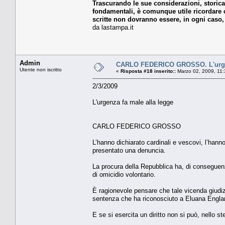
Trascurando le sue considerazioni, storicam
fondamentali, è comunque utile ricordare 
scritte non dovranno essere, in ogni caso,
da lastampa.it
Admin
CARLO FEDERICO GROSSO. L'urgen
Utente non iscritto
«
Risposta #18 inserito::
Marzo 02, 2009, 11:
2/3/2009
L'urgenza fa male alla legge
CARLO FEDERICO GROSSO
L’hanno dichiarato cardinali e vescovi, l’hanno
presentato una denuncia.
La procura della Repubblica ha, di conseguenza
di omicidio volontario.
È ragionevole pensare che tale vicenda giudiziar
sentenza che ha riconosciuto a Eluana Englaro il
E se si esercita un diritto non si può, nello 