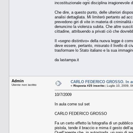
incostituzionale ogni disciplina irragionevole d
Che dire, a questo punto, delle ulteriori disp
analisi dettagliata. Mi limiterò pertanto ad 
prevedono giri di vite in materia di criminalit
denuncino la violenza subita. Che altre suscit
cittadine, attribuendo a privati ciò che dovrebb
Il «segno distintivo» della nuova legge è com
deve essere, pertanto, misurato il livello di ci
trasformare lo Stato italiano e la sua immagin
da lastampa.it
Admin
CARLO FEDERICO GROSSO. In aul
Utente non iscritto
«
Risposta #25 inserito::
Luglio 10, 2009, 0
10/7/2009
In aula come sul set
CARLO FEDERICO GROSSO
Fa un certo effetto la fotografia di un pubblic
pistola, tende il braccio e mima il gesto dell’a
Quell’agente che, in autostrada, un paio di ann