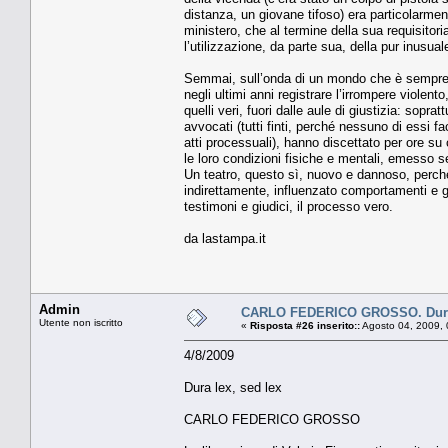
distanza, un giovane tifoso) era particolarmen
ministero, che al termine della sua requisitor
l’utilizzazione, da parte sua, della pur inusua
Semmai, sull’onda di un mondo che è sempre p
negli ultimi anni registrare l’irrompere violent
quelli veri, fuori dalle aule di giustizia: soprattut
avvocati (tutti finti, perché nessuno di essi 
atti processuali), hanno discettato per ore s
le loro condizioni fisiche e mentali, emesso s
Un teatro, questo sì, nuovo e dannoso, perché
indirettamente, influenzato comportamenti e gi
testimoni e giudici, il processo vero.
da lastampa.it
Admin
CARLO FEDERICO GROSSO. Dura 
Utente non iscritto
«
Risposta #26 inserito::
Agosto 04, 2009, 
4/8/2009
Dura lex, sed lex
CARLO FEDERICO GROSSO