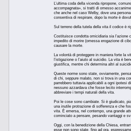
L’ultima coda della vicenda ripropone, comun
accompagnata», si tratti di omesso accanimento
che anche nel caso Welby, dove una persona c
consentiva di respirare, dopo la morte è dovu
Sul terreno della tutela della vita il codice 
Costituisce condotta omicidiaria sia l’azione 
impedito di morire (omessa erogazione di cibo,
causare la morte.
La volontà di proteggere in maniera forte la v
l’istigazione o l’aiuto al suicidio. La vita è 
giustifica, mentre chi determina altri al suici
Queste norme sono state, ovviamente, pensate c
di chi, seppure malato, non si trova in una co
parrebbero tuttavia applicabili a ogni ipotesi d
nessuno azzardava che fosse lecito interrompere
abbreviare i tempi naturali della vita.
Poi le cose sono cambiate. Si è giudicato, pi
una inutile protrazione di sofferenza e che foss
vita. È emersa, nel contempo, una grande atten
cominciato a pensare, pesando vantaggi e sv
Oggi, con la benedizione della Chiesa, entra
esse non sono state, fino ad ora, espressament