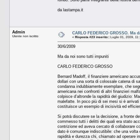
da lastampa.it
Admin
CARLO FEDERICO GROSSO. Ma da n
Utente non iscritto
«
Risposta #23 inserito::
Luglio 01, 2009, 11
30/6/2009
Ma da noi sono tutti impuniti
CARLO FEDERICO GROSSO
Bernard Madoff, il finanziere americano accusat
dollari con una sorta di colossale catena di s
condanna indubbiamente esemplare, che segue 
americana nei confronti di altri finanzieri malfa
colpisce d’altronde la rapidità del giudizio:
malefatte. In poco più di sei mesi si è arriv
costituisce un esempio di incisività ed efficie
Si potrà discutere se la decisione, a fronte 
commesso tutti i delitti dei quali era stato 
contrizione ed aveva cercato di collaborare c
dato è comunque indiscutibile: che una volta d
rapidità e durezza chi, chiamato ad operare in