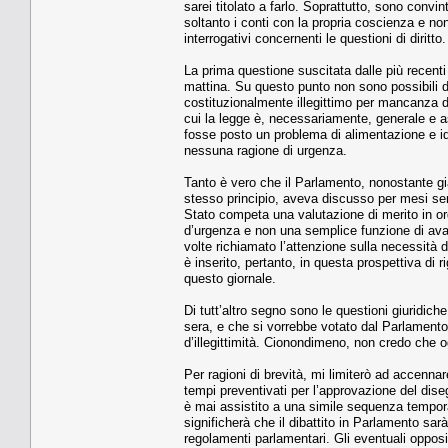
sarei titolato a farlo. Soprattutto, sono convint
soltanto i conti con la propria coscienza e non
interrogativi concernenti le questioni di diritto.
La prima questione suscitata dalle più recenti 
mattina. Su questo punto non sono possibili d
costituzionalmente illegittimo per mancanza de
cui la legge è, necessariamente, generale e ast
fosse posto un problema di alimentazione e idr
nessuna ragione di urgenza.
Tanto è vero che il Parlamento, nonostante g
stesso principio, aveva discusso per mesi se
Stato competa una valutazione di merito in ord
d’urgenza e non una semplice funzione di avall
volte richiamato l’attenzione sulla necessità d
è inserito, pertanto, in questa prospettiva di 
questo giornale.
Di tutt’altro segno sono le questioni giuridic
sera, e che si vorrebbe votato dal Parlamento 
d’illegittimità. Cionondimeno, non credo che 
Per ragioni di brevità, mi limiterò ad accennare
tempi preventivati per l’approvazione del di
è mai assistito a una simile sequenza tempora
significherà che il dibattito in Parlamento sar
regolamenti parlamentari. Gli eventuali opposit