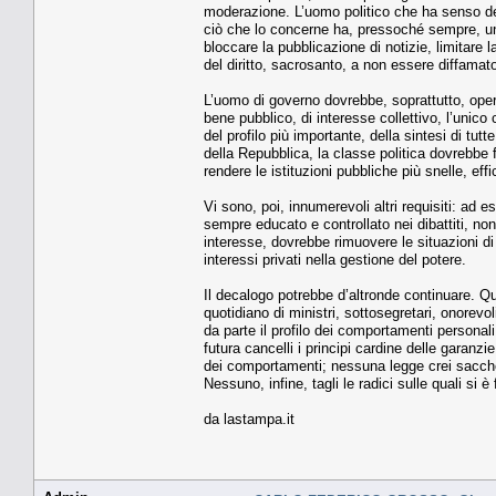
moderazione. L’uomo politico che ha senso dell
ciò che lo concerne ha, pressoché sempre, un
bloccare la pubblicazione di notizie, limitare la
del diritto, sacrosanto, a non essere diffamato
L’uomo di governo dovrebbe, soprattutto, opera
bene pubblico, di interesse collettivo, l’unico
del profilo più importante, della sintesi di tutte
della Repubblica, la classe politica dovrebbe 
rendere le istituzioni pubbliche più snelle, eff
Vi sono, poi, innumerevoli altri requisiti: ad
sempre educato e controllato nei dibattiti, non 
interesse, dovrebbe rimuovere le situazioni di
interessi privati nella gestione del potere.
Il decalogo potrebbe d’altronde continuare. Qua
quotidiano di ministri, sottosegretari, onorev
da parte il profilo dei comportamenti personal
futura cancelli i principi cardine delle garanzie 
dei comportamenti; nessuna legge crei sacche 
Nessuno, infine, tagli le radici sulle quali si è
da lastampa.it