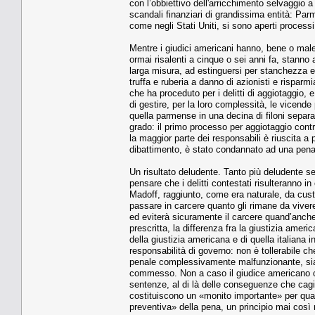
con l’obbiettivo dell'arricchimento selvaggio a d
scandali finanziari di grandissima entità: Parma
come negli Stati Uniti, si sono aperti processi
Mentre i giudici americani hanno, bene o male, fa
ormai risalenti a cinque o sei anni fa, stanno a
larga misura, ad estinguersi per stanchezza e 
truffa e ruberia a danno di azionisti e risparm
che ha proceduto per i delitti di aggiotaggio, 
di gestire, per la loro complessità, le vicende 
quella parmense in una decina di filoni separat
grado: il primo processo per aggiotaggio contro
la maggior parte dei responsabili è riuscita a p
dibattimento, è stato condannato ad una pena 
Un risultato deludente. Tanto più deludente se
pensare che i delitti contestati risulteranno in
Madoff, raggiunto, come era naturale, da custod
passare in carcere quanto gli rimane da vivere
ed eviterà sicuramente il carcere quand’anche
prescritta, la differenza fra la giustizia amer
della giustizia americana e di quella italiana 
responsabilità di governo: non è tollerabile che
penale complessivamente malfunzionante, sian
commesso. Non a caso il giudice americano c
sentenze, al di là delle conseguenze che cag
costituiscono un «monito importante» per qua
preventiva» della pena, un principio mai così