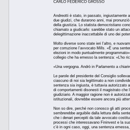
CARLO FEDERICO GROSSO
Andreotti è stato, in passato, ingiustamente a
due giudizi, che durarono anni, mai pronunziò u
della giustizia. Lo statista democristiano co
chiamato a giudicarlo: sarebbe stato un attacc
delegittimazione inaccettabile di uno dei poter
Molto diverse sono state ieri l’altro, e nuova
per corruzione l’avvocato Mills. «È una sente
elezioni in modo puntualmente programmato». Du
collegio che ha emesso la sentenza: «L’ho ric
«Una vergogna. Andrò in Parlamento a chiarire l
Le parole del presidente del Consiglio sollev
ciascuno di noi sia legittimato a non condivid
sentenza sia ingiusta, è tuttavia autorizzato
di comportamenti disonesti il magistrato che l’
giudiziario. A maggior ragione non è autorizza
istituzionali, dovrebbe essere ancora più attent
Non so dire, perché non conosco gli atti proc
sembrerebbe arguibile dalla lettura della sente
che i denari percepiti da tale avvocato costitu
processi che interessavano Fininvest e la su
c’è in ogni caso, oggi, una sentenza emessa, 