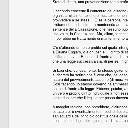
Stato di diritto, una prevaricazione tanto prof
Il secondo concerne il contenuto del disegno d
organica, «l’alimentazione e l’idratazione no
provvedere a se stessi». E se la persona int
trattamenti medici diretti a mantenerla artific
sentenze della Cassazione, che nessuno può es
una volta, la Costituzione. Ma, allora, lo stes
imporrebbe un trattamento di mantenimento artif
C’è d’altronde un terzo profilo sul quale, rit
a Eluana Englaro, o a chi per lei, il diritto di
artificiale in vita. Ebbene, di fronte a un dirit
che una legge successiva sia, di per sé, in gr
Si badi che, curiosamente, lo stesso governo,
al decreto ha scritto che è vero che, nel cas
natura del provvedimento assunto (di mera «vo
Così facendo, lo stesso governo ha ammesso c
anche di fronte alla legge. Ebbene, poiché, a 
un vero e proprio diritto individuale a non es
lecito dubitare che il legislatore possa davvero
A maggior ragione, non potrebbero, d’altronde, e
ostacolare, o eventualmente impedire, l’eserci
salvaguardia del principio costituzionale della 
concitazione degli ultimi giorni, ha dichiarato