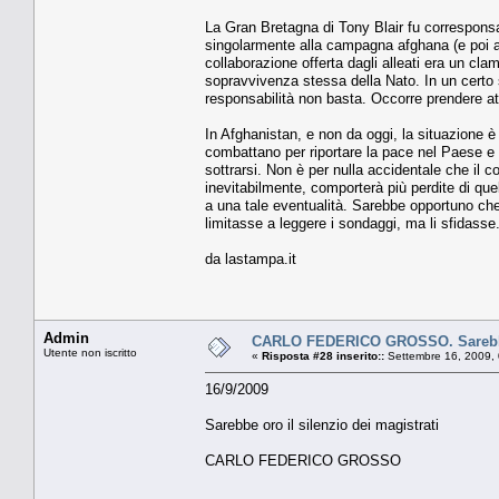
La Gran Bretagna di Tony Blair fu corresponsa
singolarmente alla campagna afghana (e poi a 
collaborazione offerta dagli alleati era un clam
sopravvivenza stessa della Nato. In un certo s
responsabilità non basta. Occorre prendere at
In Afghanistan, e non da oggi, la situazione 
combattano per riportare la pace nel Paese e 
sottrarsi. Non è per nulla accidentale che il 
inevitabilmente, comporterà più perdite di quel
a una tale eventualità. Sarebbe opportuno ch
limitasse a leggere i sondaggi, ma li sfidasse
da lastampa.it
Admin
CARLO FEDERICO GROSSO. Sarebbe o
Utente non iscritto
«
Risposta #28 inserito::
Settembre 16, 2009,
16/9/2009
Sarebbe oro il silenzio dei magistrati
CARLO FEDERICO GROSSO