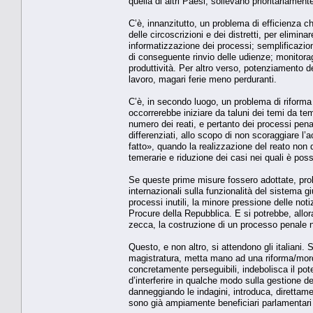
quella di altri Paesi, sollevano prioritariament
C’è, innanzitutto, un problema di efficienza che
delle circoscrizioni e dei distretti, per elimina
informatizzazione dei processi; semplificazion
di conseguente rinvio delle udienze; monitoragg
produttività. Per altro verso, potenziamento d
lavoro, magari ferie meno perduranti.
C’è, in secondo luogo, un problema di riforma
occorrerebbe iniziare da taluni dei temi da tem
numero dei reati, e pertanto dei processi pena
differenziati, allo scopo di non scoraggiare l’ac
fatto», quando la realizzazione del reato non 
temerarie e riduzione dei casi nei quali è poss
Se queste prime misure fossero adottate, prob
internazionali sulla funzionalità del sistema g
processi inutili, la minore pressione delle not
Procure della Repubblica. E si potrebbe, allora
zecca, la costruzione di un processo penale n
Questo, e non altro, si attendono gli italiani.
magistratura, metta mano ad una riforma/morda
concretamente perseguibili, indebolisca il pote
d’interferire in qualche modo sulla gestione de
danneggiando le indagini, introduca, direttamen
sono già ampiamente beneficiari parlamentari 