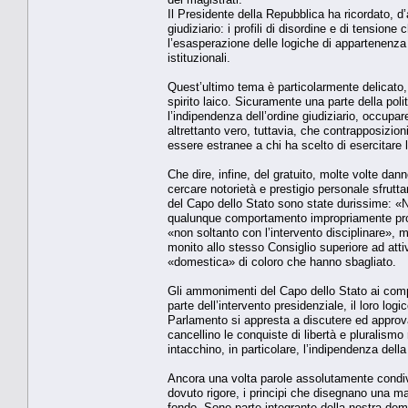
Il Presidente della Repubblica ha ricordato, d’
giudiziario: i profili di disordine e di tension
l’esasperazione delle logiche di appartenenza c
istituzionali.
Quest’ultimo tema è particolarmente delicato, p
spirito laico. Sicuramente una parte della poli
l’indipendenza dell’ordine giudiziario, occupare
altrettanto vero, tuttavia, che contrapposizion
essere estranee a chi ha scelto di esercitare l
Che dire, infine, del gratuito, molte volte dan
cercare notorietà e prestigio personale sfrutta
del Capo dello Stato sono state durissime: «N
qualunque comportamento impropriamente protag
«non soltanto con l’intervento disciplinare»,
monito allo stesso Consiglio superiore ad atti
«domestica» di coloro che hanno sbagliato.
Gli ammonimenti del Capo dello Stato ai compo
parte dell’intervento presidenziale, il loro log
Parlamento si appresta a discutere ed approvar
cancellino le conquiste di libertà e pluralismo 
intacchino, in particolare, l’indipendenza dell
Ancora una volta parole assolutamente condivis
dovuto rigore, i principi che disegnano una ma
fondo. Sono parte integrante della nostra de