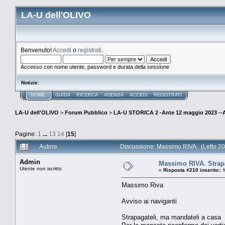
LA-U dell'OLIVO
Benvenuto!
Accedi
o
registrati
.
Accesso con nome utente, password e durata della sessione
Notizie
:
HOME
GUIDA
RICERCA
AGENDA
ACCEDI
REGISTRATI
LA-U dell'OLIVO
>
Forum Pubblico
>
LA-U STORICA 2 -Ante 12 maggio 2023 
Pagine:
1
...
13
14
[
15
]
Autore
Discussione: Massimo RIVA. (Letto 20
Admin
Massimo RIVA. Strapa
Utente non iscritto
«
Risposta #210 inserito::
M
Massimo Riva
Avviso ai naviganti
Strapagateli, ma mandateli a casa