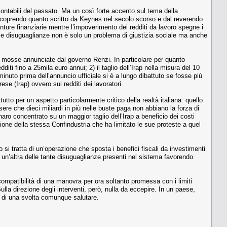
contabili del passato. Ma un così forte accento sul tema della
scoprendo quanto scritto da Keynes nel secolo scorso e dal reverendo
ture finanziarie mentre l’impoverimento dei redditi da lavoro spegne i
 le disuguaglianze non è solo un problema di giustizia sociale ma anche
lle mosse annunciate dal governo Renzi. In particolare per quanto
diti fino a 25mila euro annui; 2) il taglio dell’Irap nella misura del 10
minuto prima dell’annuncio ufficiale si è a lungo dibattuto se fosse più
ese (Irap) ovvero sui redditi dei lavoratori.
to per un aspetto particolarmente critico della realtà italiana: quello
re che dieci miliardi in più nelle buste paga non abbiano la forza di
ro concentrato su un maggior taglio dell’Irap a beneficio dei costi
one della stessa Confindustria che ha limitato le sue proteste a quel
 si tratta di un’operazione che sposta i benefici fiscali da investimenti
 un’altra delle tante disuguaglianze presenti nel sistema favorendo
a compatibilità di una manovra per ora soltanto promessa con i limiti
ulla direzione degli interventi, però, nulla da eccepire. In un paese,
ta di una svolta comunque salutare.