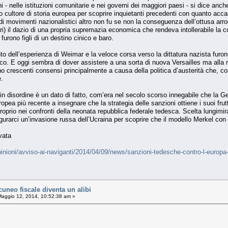
i - nelle istituzioni comunitarie e nei governi dei maggiori paesi - si dice an
o cultore di storia europea per scoprire inquietanti precedenti con quanto acc
di movimenti nazionalistici altro non fu se non la conseguenza dell’ottusa arr
ori) il dazio di una propria supremazia economica che rendeva intollerabile la c
 furono figli di un destino cinico e baro.
ento dell’esperienza di Weimar e la veloce corsa verso la dittatura nazista furon
o. E oggi sembra di dover assistere a una sorta di nuova Versailles ma alla rove
no crescenti consensi principalmente a causa della politica d’austerità che, c
e.
 in disordine è un dato di fatto, com’era nel secolo scorso innegabile che la G
opea più recente a insegnare che la strategia delle sanzioni ottiene i suoi fr
prio nei confronti della neonata repubblica federale tedesca. Scelta lungimir
gurarci un’invasione russa dell’Ucraina per scoprire che il modello Merkel con 
vata
opinioni/avviso-ai-naviganti/2014/04/09/news/sanzioni-tedesche-contro-l-europ
uneo fiscale diventa un alibi
aggio 12, 2014, 10:52:38 am »