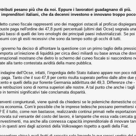
ntributi pesano più che da noi. Eppure i lavoratori guadagnano di più.
i imprenditori italiani, che da decenni investono e innovano troppo poco
etto cuneo fiscale rappresenti uno dei maggiori ostacoli al proficuo dispiegarsi
 buste paga nell'ordine dei 47,8 punti percentuali (ultimi dati Ocse) segnala una
iù bassi di quelli dei loro omologhi dei principali paesi industrializzati. Se po
sumi con gli esiti recessivi che sono da tempo sotto gli occhi di tutti.
e governo ha deciso di affrontare la questione con un primo taglio della pressio
orta un’iniezione di liquidità per circa dieci miliardi su base annua che dov
 internazionali mostrano che dietro lo schermo del cuneo fiscale si nascondono
ate alla tanto contestata avidità della mano pubblica.
indagine dell’Ocse, infatti, l’ingordigia dello Stato italiano appare non poco r
 paga. Tanto che il suo 47,8 per cento risulta superato perfino dalle altre due 
nto e quelli della pur fiorente Germania addirittura del 49,3. Differenze che - a
 retribuzioni sono di norma superiori alle nostre. A tal punto che anche i tagli
in termini significativi tale conclamata disparità.
 interventi congiunturali, viene quindi da chiedersi se le polemiche domestiche 
tra economia. Com’è possibile che le imprese tedesche possano permettersi di v
e? E il tutto, come non bastasse, realizzando continui primati nelle esportazi
trovata sul versante del costo del lavoro, è lampante che essa vada cercata guar
 investimenti, ma anche alla connessa capacità imprenditoriale di innovare tanto
o in questi anni dagli azionisti della Volkswagen rispetto a quelli della Fiat.
accogliere chissà quali frutti di crescita solo limando le pur rapaci unghie del 