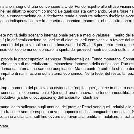
i siano il segno di una conversione a U del Fondo rispetto alle ottuse visioni 
he nel dibattito economico mondiale qualcosa sta cambiando. Si sta forse ri
e la concentrazione della ricchezza tende a produrre soltanto rischiose avven
sigeno indispensabile per la crescita economica. Insomma, che la lotta contro
queste novità dello scenario internazionale serve a meglio valutare il merito de
 1) la defiscalizzazione nell’ordine di dieci miliardi complessivi a favore dei red
umento del prelievo sulle rendite finanziarie dal 20 al 26 per cento. Fino a un 
lancio dell’economia concentrare la spinta dei provvedimenti sui costi delle impr
 proprie le preoccupazioni espresse (finalmente!) dal Fondo monetario. Soprattut
he rischia di materializzare il minaccioso fantasma della deflazione. Può esse
la domanda interna che sarebbe auspicabile. Ma un punto è certo: lo stesso dena
impatto di rianimazione sul sistema economico. Ne fa fede, del resto, la reazi
ale.
l’Irap e aumento del prelievo su dividendi e “capital gain”, anche in questo caso
 connessi all’economia reale. Quindi, di una manovra che tende a riequilibrare
produttiva (anche di occupazione) dell’apparato industriale.
rimane lecito sollevare sugli annunci del premier Renzi sono quelli relativi all
tora fragile e sempre esposto ai venti capricciosi della congiuntura mondiale. S
o anno a dilaniarsi sull’Imu ovvero sui favori alla rendita immobiliare, si trat
rvata