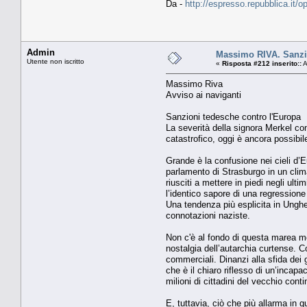
Da -
http://espresso.repubblica.it/
Admin
Massimo RIVA. Sanzio
Utente non iscritto
«
Risposta #212 inserito::
A
Massimo Riva
Avviso ai naviganti
Sanzioni tedesche contro l'Europa
La severità della signora Merkel con
catastrofico, oggi è ancora possibile
Grande è la confusione nei cieli d’Eu
parlamento di Strasburgo in un clim
riusciti a mettere in piedi negli u
l’identico sapore di una regressione
Una tendenza più esplicita in Unghe
connotazioni naziste.
Non c'è al fondo di questa marea m
nostalgia dell’autarchia curtense. 
commerciali. Dinanzi alla sfida dei 
che è il chiaro riflesso di un’incapa
milioni di cittadini del vecchio conti
E, tuttavia, ciò che più allarma in q