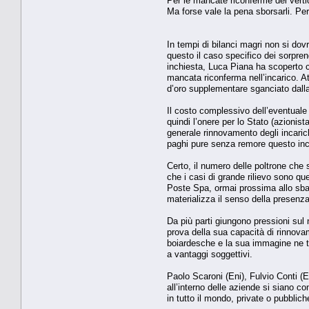
Per le mancate riconferme dei verti
Ma forse vale la pena sborsarli. Per
In tempi di bilanci magri non si do
questo il caso specifico dei sorpren
inchiesta, Luca Piana ha scoperto che
mancata riconferma nell’incarico. At
d’oro supplementare sganciato dalla 
Il costo complessivo dell’eventuale 
quindi l’onere per lo Stato (azionis
generale rinnovamento degli incaric
paghi pure senza remore questo incr
Certo, il numero delle poltrone che
che i casi di grande rilievo sono qu
Poste Spa, ormai prossima allo sbarco
materializza il senso della presenza
Da più parti giungono pressioni sul
prova della sua capacità di rinnova
boiardesche e la sua immagine ne tr
a vantaggi soggettivi.
Paolo Scaroni (Eni), Fulvio Conti (E
all’interno delle aziende si siano c
in tutto il mondo, private o pubbli