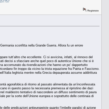
.157757
Registrato
la Germania sconfitta nella Grande Guerra. Allora fu un errore
are tutt’altro che eccellente. Ci si avvicina, infatti, al rinnovo del
ati decisi a sfasciare anche quel poco di autentica Unione che si è
to ma accomunato da rivendicazioni che hanno un po’ dappertutto
 ricordano fin troppo da vicino la trista equazione fra Patria e Fascismo.
ll’Italia leghista mentre nella Grecia depauperata assume addirittura
ntà agorafobica di ritorno al passato alimentata da un’inconfessata
icano in questo passo la necessaria premessa al ripristino dei dazi
i nel maldestro tentativo di nascondere un diffuso sentimento di paura
iale per la sorte dell’Unione europea e soprattutto delle centinaia di
le delle predicazioni antieuropeiste quanto l’imbelle paralisi di azione