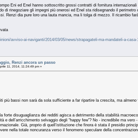
mpo Eni ed Enel hanno sottoscritto grossi contratti di fornitura internazionali 
ndo di rinegoziare gli impegni più onerosi ed Enel sta ridisegnando il perimetro
si. Renzi dia pure loro una lauta mancia, ma li tolga di mezzo. Il ricambio fa
rvata
opinioni/avviso-ai-naviganti/2014/03/05/news/strapagateli-ma-mandateli-a-casa
aggio, Renzi ancora un passo
prile 11, 2014, 11:24:49 pm »
diti più bassi non sarà da sola sufficiente a far ripartire la crescita, ma alme
 forte disuguaglianza dei redditi agisca a detrimento della stabilità macroec
tà e dell’arricchimento selvaggio degli “happy few”? No - incredibile ma vero - p
zionale. Già, proprio di quell’istituzione che finora è stata il presidio princip
vere nella totale noncuranza verso il fenomeno speculare della concentrazion