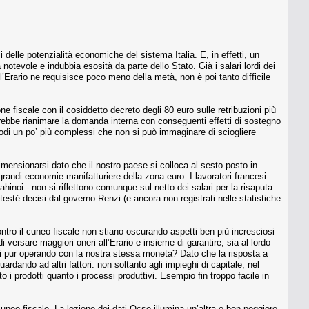
 delle potenzialità economiche del sistema Italia. E, in effetti, un
 notevole e indubbia esosità da parte dello Stato. Già i salari lordi dei
i l’Erario ne requisisce poco meno della metà, non è poi tanto difficile
ne fiscale con il cosiddetto decreto degli 80 euro sulle retribuzioni più
rebbe rianimare la domanda interna con conseguenti effetti di sostegno
 nodi un po’ più complessi che non si può immaginare di sciogliere
idimensionarsi dato che il nostro paese si colloca al sesto posto in
grandi economie manifatturiere della zona euro. I lavoratori francesi
hinoi - non si riflettono comunque sul netto dei salari per la risaputa
 testé decisi dal governo Renzi (e ancora non registrati nelle statistiche
contro il cuneo fiscale non stiano oscurando aspetti ben più incresciosi
ersare maggiori oneri all’Erario e insieme di garantire, sia al lordo
oni pur operando con la nostra stessa moneta? Dato che la risposta a
dando ad altri fattori: non soltanto agli impieghi di capitale, nel
 i prodotti quanto i processi produttivi. Esempio fin troppo facile in
cuneo fiscale. La lezione dei dati Ocse illumina un’altra e ben peggiore