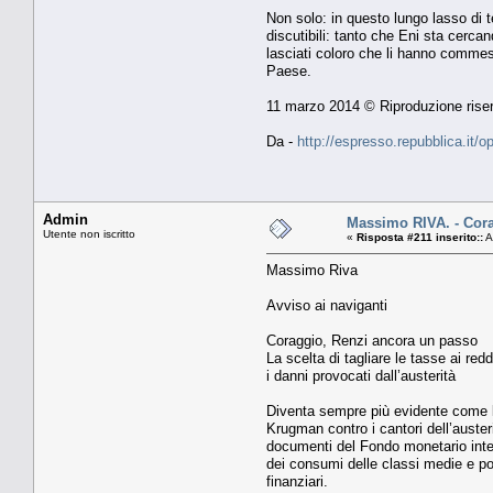
Non solo: in questo lungo lasso di te
discutibili: tanto che Eni sta cerca
lasciati coloro che li hanno commes
Paese.
11 marzo 2014 © Riproduzione rise
Da -
http://espresso.repubblica.it/
Admin
Massimo RIVA. - Cor
Utente non iscritto
«
Risposta #211 inserito::
A
Massimo Riva
Avviso ai naviganti
Coraggio, Renzi ancora un passo
La scelta di tagliare le tasse ai red
i danni provocati dall’austerità
Diventa sempre più evidente come la
Krugman contro i cantori dell’austeri
documenti del Fondo monetario interna
dei consumi delle classi medie e po
finanziari.