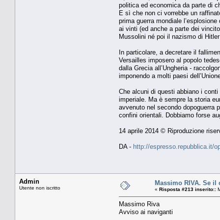
politica ed economica da parte di ch
E sì che non ci vorrebbe un raffinat
prima guerra mondiale l’esplosione 
ai vinti (ed anche a parte dei vincit
Mussolini né poi il nazismo di Hitler
In particolare, a decretare il fallim
Versailles imposero al popolo tedesc
dalla Grecia all’Ungheria - raccolgo
imponendo a molti paesi dell’Union
Che alcuni di questi abbiano i conti
imperiale. Ma è sempre la storia eur
avvenuto nel secondo dopoguerra pro
confini orientali. Dobbiamo forse au
14 aprile 2014 © Riproduzione riser
DA -
http://espresso.repubblica.it/
Admin
Massimo RIVA. Se il c
Utente non iscritto
«
Risposta #213 inserito::
M
Massimo Riva
Avviso ai naviganti