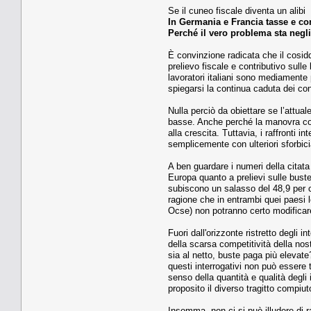
Se il cuneo fiscale diventa un alibi
In Germania e Francia tasse e co
Perché il vero problema sta negl
È convinzione radicata che il cosidd
prelievo fiscale e contributivo sulle
lavoratori italiani sono mediamente p
spiegarsi la continua caduta dei con
Nulla perciò da obiettare se l’attual
basse. Anche perché la manovra comp
alla crescita. Tuttavia, i raffronti
semplicemente con ulteriori sforbici
A ben guardare i numeri della citata 
Europa quanto a prelievi sulle buste
subiscono un salasso del 48,9 per ce
ragione che in entrambi quei paesi le
Ocse) non potranno certo modificare 
Fuori dall'orizzonte ristretto degli
della scarsa competitività della nos
sia al netto, buste paga più elevat
questi interrogativi non può essere 
senso della quantità e qualità degli
proposito il diverso tragitto compiut
Insomma, non ci si può illudere di r