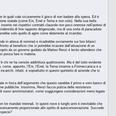
r le quali vale sicuramente il gioco di non badare alla spesa. Ed è
azione statale (come Eni, Enel e Terna e non solo). Nella sua bella
nserire nei rispettivi contratti clausole non poco onerose nell’ipotesi di
indennità di fine rapporto dirigenziale, ma di una sorta di paracadute
parrebbe solo quello di agire come deterrente al ricambio.
ende in attesa di nomine) e ricadrebbe ovviamente sui loro bilanci:
fronto al beneficio che si potrebbe ricavare dall’attuazione di un
proprio da un governo guidato da Matteo Renzi è lecito attendersi che
i possa fare in materia.
è chi ne ha censite addirittura quattrocento. Ma è del tutto evidente
sa: come, appunto, l’Eni, l’Enel, la Terna insieme a Finmeccanica e a
ncarichi, infatti, è soprattutto in questo quintetto di aziende che si
ale in forza dell’argomento che questo sarebbe il primo e vero banco di
ine pubbliche. Insomma, Renzi faccia pulizia delle resistenze
i nuovi amministratori, vorrei soggiungere considerazioni meno legate
n tre mandati triennali. In questi nove e lunghi anni è inevitabile che
ta inversamente proporzionale allo spirito di autoconservazione. Succede
 specie?