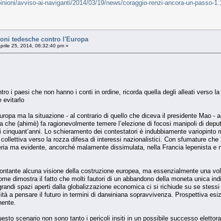
opinioni/avviso-ai-naviganti/2014/03/19/news/coraggio-renzi-ancora-un-passo-1
ni tedesche contro l'Europa
prile 25, 2014, 06:32:40 pm »
tro i paesi che non hanno i conti in ordine, ricorda quella degli alleati verso 
 evitarlo
ropa ma la situazione - al contrario di quello che diceva il presidente Mao - app
a che (ahimè) fa ragionevolmente temere l’elezione di focosi manipoli di deput
ltimi cinquant’anni. Lo schieramento dei contestatori è indubbiamente variopin
 collettiva verso la rozza difesa di interessi nazionalistici. Con sfumature che
ria ma evidente, ancorché malamente dissimulata, nella Francia lepenista e ne
ontante alcuna visione della costruzione europea, ma essenzialmente una volo
Come dimostra il fatto che molti fautori di un abbandono della moneta unica ind
grandi spazi aperti dalla globalizzazione economica ci si richiude su se stess
cità a pensare il futuro in termini di darwiniana sopravvivenza. Prospettiva esiz
nente.
uesto scenario non sono tanto i pericoli insiti in un possibile successo elettora