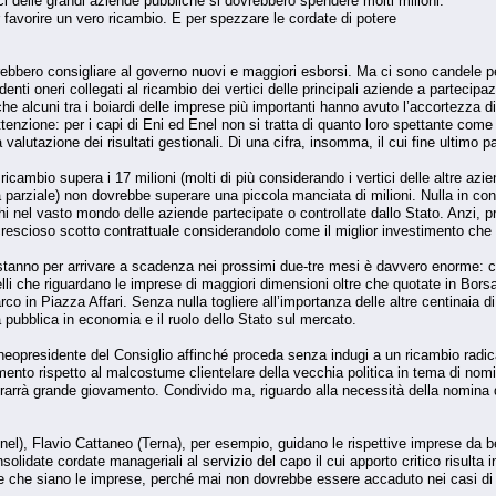
ci delle grandi aziende pubbliche si dovrebbero spendere molti milioni.
 favorire un vero ricambio. E per spezzare le cordate di potere
vrebbero consigliare al governo nuovi e maggiori esborsi. Ma ci sono candele pe
denti oneri collegati al ricambio dei vertici delle principali aziende a partecip
 alcuni tra i boiardi delle imprese più importanti hanno avuto l’accortezza di i
tenzione: per i capi di Eni ed Enel non si tratta di quanto loro spettante come 
valutazione dei risultati gestionali. Di una cifra, insomma, il cui fine ultimo 
ricambio supera i 17 milioni (molti di più considerando i vertici delle altre azi
ta parziale) non dovrebbe superare una piccola manciata di milioni. Nulla in con
hi nel vasto mondo delle aziende partecipate o controllate dallo Stato. Anzi, 
escioso scotto contrattuale considerandolo come il miglior investimento che s
 stanno per arrivare a scadenza nei prossimi due-tre mesi è davvero enorme: c’
elli che riguardano le imprese di maggiori dimensioni oltre che quotate in Bor
 in Piazza Affari. Senza nulla togliere all’importanza delle altre centinaia di i
 pubblica in economia e il ruolo dello Stato sul mercato.
 neopresidente del Consiglio affinché proceda senza indugi a un ricambio radic
mento rispetto al malcostume clientelare della vecchia politica in tema di nom
arrà grande giovamento. Condivido ma, riguardo alla necessità della nomina d
nel), Flavio Cattaneo (Terna), per esempio, guidano le rispettive imprese da be
onsolidate cordate manageriali al servizio del capo il cui apporto critico risul
che che siano le imprese, perché mai non dovrebbe essere accaduto nei casi di