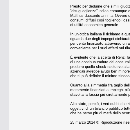
Presto per dedurne che simili giudiz
“disuguaglianza” indica comunque c
Malthus duecento anni fa. Ovvero ch
consumi diffusi così togliendo l’os
di utilità economica generale.
In un’ottica italiana il richiamo a 
riguarda due degli impegni dichiarati:
per cento finanziato attraverso un a
conveniente per i suoi effetti sul ri
È evidente che la scelta di Renzi fa
di una continua caduta dei consumi c
produrre quello shock risolutivo al
aziendali avrebbe avuto ben minore 
che si può definire il minimo sindac
Quanto alla simmetria fra taglio del
meramente finanziari a impieghi più
stavolta la fascia più direttamente 
Allo stato, perciò, i veri dubbi che 
oggettivi di un bilancio pubblico tut
che ha perso più di metà dello scors
25 marzo 2014 © Riproduzione rise