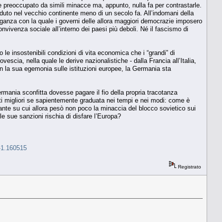
che preoccupato da simili minacce ma, appunto, nulla fa per contrastarle.
aduto nel vecchio continente meno di un secolo fa. All’indomani della
oganza con la quale i governi delle allora maggiori democrazie imposero
onvivenza sociale all’interno dei paesi più deboli. Né il fascismo di
o le insostenibili condizioni di vita economica che i “grandi” di
scia, nella quale le derive nazionalistiche - dalla Francia all’Italia,
on la sua egemonia sulle istituzioni europee, la Germania sta
ermania sconfitta dovesse pagare il fio della propria tracotanza
utti migliori se sapientemente graduata nei tempi e nei modi: come è
ante su cui allora pesò non poco la minaccia del blocco sovietico sui
le sue sanzioni rischia di disfare l’Europa?
a-1.160515
Registrato