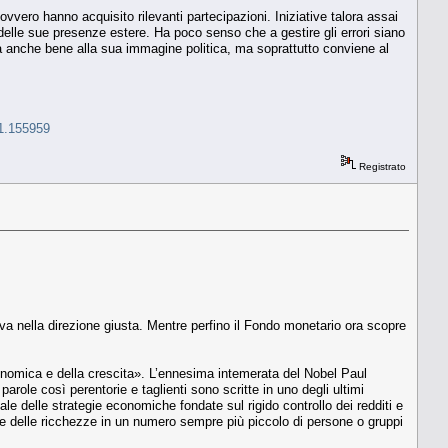
ovvero hanno acquisito rilevanti partecipazioni. Iniziative talora assai
 delle sue presenze estere. Ha poco senso che a gestire gli errori siano
rà anche bene alla sua immagine politica, ma soprattutto conviene al
-1.155959
Registrato
no va nella direzione giusta. Mentre perfino il Fondo monetario ora scopre
onomica e della crescita». L’ennesima intemerata del Nobel Paul
arole così perentorie e taglienti sono scritte in uno degli ultimi
ale delle strategie economiche fondate sul rigido controllo dei redditi e
e delle ricchezze in un numero sempre più piccolo di persone o gruppi