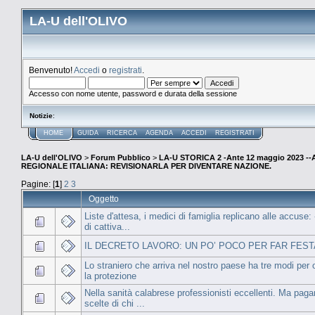
LA-U dell'OLIVO
Benvenuto!
Accedi
o
registrati
.
Accesso con nome utente, password e durata della sessione
Notizie
:
HOME
GUIDA
RICERCA
AGENDA
ACCEDI
REGISTRATI
LA-U dell'OLIVO
>
Forum Pubblico
>
LA-U STORICA 2 -Ante 12 maggio 2023 
REGIONALE ITALIANA: REVISIONARLA PER DIVENTARE NAZIONE.
Pagine: [
1
]
2
3
Oggetto
Liste d'attesa, i medici di famiglia replicano alle accuse
di cattiva...
IL DECRETO LAVORO: UN PO’ POCO PER FAR FEST
Lo straniero che arriva nel nostro paese ha tre modi per 
la protezione
Nella sanità calabrese professionisti eccellenti. Ma paga
scelte di chi ...