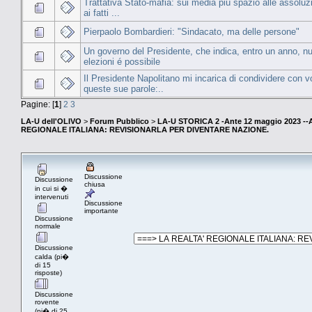
Trattativa Stato-mafia: sui media più spazio alle assoluz
ai fatti ...
Pierpaolo Bombardieri: "Sindacato, ma delle persone"
Un governo del Presidente, che indica, entro un anno, n
elezioni é possibile
Il Presidente Napolitano mi incarica di condividere con v
queste sue parole:..
Pagine: [
1
]
2
3
LA-U dell'OLIVO
>
Forum Pubblico
>
LA-U STORICA 2 -Ante 12 maggio 2023 
REGIONALE ITALIANA: REVISIONARLA PER DIVENTARE NAZIONE.
Discussione
Discussione
chiusa
in cui si �
intervenuti
Discussione
importante
Discussione
normale
Discussione
calda (pi�
di 15
risposte)
Discussione
rovente
(pi� di 25