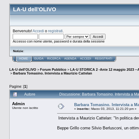
LA-U dell'OLIVO
Benvenuto!
Accedi
o
registrati
.
Accesso con nome utente, password e durata della sessione
Notizie
:
HOME
GUIDA
RICERCA
AGENDA
ACCEDI
REGISTRATI
LA-U dell'OLIVO
>
Forum Pubblico
>
LA-U STORICA 2 -Ante 12 maggio 2023 
>
Barbara Tomasino. Intervista a Maurizio Cattelan
Pagine: [
1
]
Autore
Discussione: Barbara Tomasino. Intervista a Ma
Admin
Barbara Tomasino. Intervista a Ma
Utente non iscritto
«
inserito::
Marzo 03, 2013, 11:21:20 pm »
Intervista a Maurizio Cattelan: "In politica d
Beppe Grillo come Silvio Berlusconi, un ott