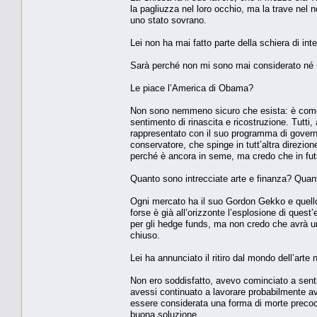
la pagliuzza nel loro occhio, ma la trave nel 
uno stato sovrano.
Lei non ha mai fatto parte della schiera di intel
Sarà perché non mi sono mai considerato né un
Le piace l’America di Obama?
Non sono nemmeno sicuro che esista: è come 
sentimento di rinascita e ricostruzione. Tutt
rappresentato con il suo programma di governo
conservatore, che spinge in tutt’altra direzio
perché è ancora in seme, ma credo che in futur
Quanto sono intrecciate arte e finanza? Quanto
Ogni mercato ha il suo Gordon Gekko e quello 
forse è già all’orizzonte l’esplosione di que
per gli hedge funds, ma non credo che avrà un
chiuso.
Lei ha annunciato il ritiro dal mondo dell’art
Non ero soddisfatto, avevo cominciato a sent
avessi continuato a lavorare probabilmente avr
essere considerata una forma di morte precoc
buona soluzione.