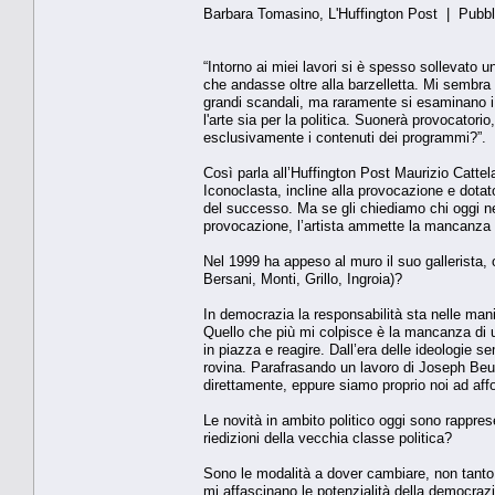
Barbara Tomasino, L'Huffington Post | Pubb
“Intorno ai miei lavori si è spesso sollevato 
che andasse oltre alla barzelletta. Mi sembra c
grandi scandali, ma raramente si esaminano i p
l'arte sia per la politica. Suonerà provocato
esclusivamente i contenuti dei programmi?”.
Così parla all’Huffington Post Maurizio Cattel
Iconoclasta, incline alla provocazione e dotato
del successo. Ma se gli chiediamo chi oggi ne
provocazione, l’artista ammette la mancanza d
Nel 1999 ha appeso al muro il suo gallerista, 
Bersani, Monti, Grillo, Ingroia)?
In democrazia la responsabilità sta nelle mani 
Quello che più mi colpisce è la mancanza di 
in piazza e reagire. Dall’era delle ideologie s
rovina. Parafrasando un lavoro di Joseph Beuy
direttamente, eppure siamo proprio noi ad aff
Le novità in ambito politico oggi sono rappres
riedizioni della vecchia classe politica?
Sono le modalità a dover cambiare, non tanto
mi affascinano le potenzialità della democrazi