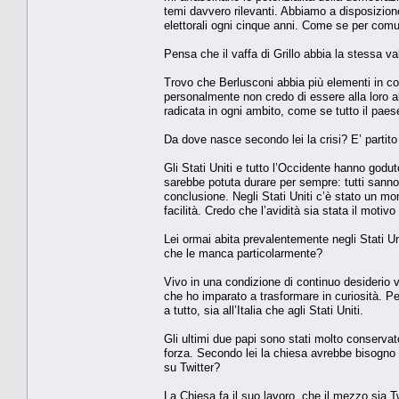
temi davvero rilevanti. Abbiamo a disposizio
elettorali ogni cinque anni. Come se per co
Pensa che il vaffa di Grillo abbia la stessa 
Trovo che Berlusconi abbia più elementi in c
personalmente non credo di essere alla loro al
radicata in ogni ambito, come se tutto il pa
Da dove nasce secondo lei la crisi? E’ partito
Gli Stati Uniti e tutto l’Occidente hanno godut
sarebbe potuta durare per sempre: tutti sanno c
conclusione. Negli Stati Uniti c’è stato un m
facilità. Credo che l’avidità sia stata il motiv
Lei ormai abita prevalentemente negli Stati Uni
che le manca particolarmente?
Vivo in una condizione di continuo desiderio 
che ho imparato a trasformare in curiosità. P
a tutto, sia all’Italia che agli Stati Uniti.
Gli ultimi due papi sono stati molto conservat
forza. Secondo lei la chiesa avrebbe bisogno d
su Twitter?
La Chiesa fa il suo lavoro, che il mezzo sia