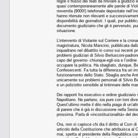
regoli il flusso dei reati da rinviare a giudiz
quasi contemporaneamente alle parole di Violan
novemila (9000!) telefonate depositate nell’in
hanno ritenute non rilevanti e successivamente
disponibilità dei giornalisti. I quali, pur pub
documento giudiziario che gli è pervenuto, pu
situazione.
L’intervento di Violante sul Corriere e la cron
magistratura, Nicola Mancino, pubblicata dall
inquadrano nel dibattito in corso sui recenti pr
problemi giudiziari di Silvio Berlusconi-padrone
capo del governo- chiunque-egli-sia e l’ordine
occupare la politica. Ha sbagliato, dunque, Be
Confesercenti. Fa tutta la differenza fra un im
funzionamento dello Stato. Sbaglia anche Anton
unicamente sui problemi personali di Silvio Ber
e un poliziotto sensibile al tintinnare delle ma
Dei rapporti fra esecutivo e ordine giudiziario
Napolitano. Ne parlano, sia pure con toni dive
Quest’ultimo mette il dito nella piaga di un’a
di parere che è già in discussione nella Ses
prossima. Parla di «incostituzionalità» del de
Ora, non si capisce chi dia il diritto al Csm 
articolo della Costituzione che attribuisca al 
mai, spetta al presidente della Repubblica 