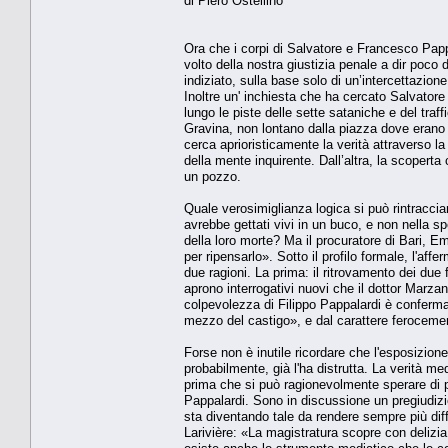
di Piero Ostellino
Ora che i corpi di Salvatore e Francesco Papp
volto della nostra giustizia penale a dir poco 
indiziato, sulla base solo di un’intercettazion
Inoltre un' inchiesta che ha cercato Salvator
lungo le piste delle sette sataniche e del traff
Gravina, non lontano dalla piazza dove erano st
cerca aprioristicamente la verità attraverso la s
della mente inquirente. Dall’altra, la scoperta
un pozzo.
Quale verosimiglianza logica si può rintraccia
avrebbe gettati vivi in un buco, e non nella 
della loro morte? Ma il procuratore di Bari, 
per ripensarlo». Sotto il profilo formale, l'af
due ragioni. La prima: il ritrovamento dei due f
aprono interrogativi nuovi che il dottor Marza
colpevolezza di Filippo Pappalardi è confermata
mezzo del castigo», e dal carattere ferocemen
Forse non è inutile ricordare che l'esposizion
probabilmente, già l'ha distrutta. La verità med
prima che si può ragionevolmente sperare di p
Pappalardi. Sono in discussione un pregiudizio 
sta diventando tale da rendere sempre più diffi
Larivière: «La magistratura scopre con delizia