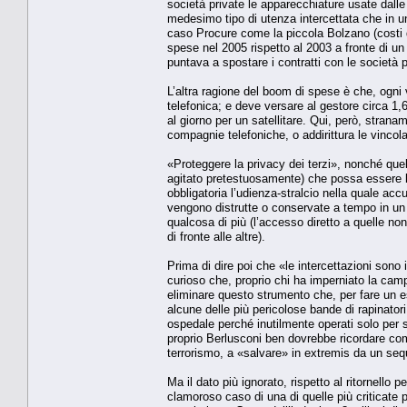
società private le apparecchiature usate dalle 
medesimo tipo di utenza intercettata che in un
caso Procure come la piccola Bolzano (costi 
spese nel 2005 rispetto al 2003 a fronte di un
puntava a spostare i contratti con le società pri
L’altra ragione del boom di spese è che, ogni
telefonica; e deve versare al gestore circa 1,6
al giorno per un satellitare. Qui, però, strana
compagnie telefoniche, o addirittura le vincola
«Proteggere la privacy dei terzi», nonché quel
agitato pretestuosamente) che possa essere li
obbligatoria l’udienza-stralcio nella quale acc
vengono distrutte o conservate a tempo in un a
qualcosa di più (l’accesso diretto a quelle no
di fronte alle altre).
Prima di dire poi che «le intercettazioni sono i
curioso che, proprio chi ha imperniato la cam
eliminare questo strumento che, per fare un e
alcune delle più pericolose bande di rapinatori 
ospedale perché inutilmente operati solo per s
proprio Berlusconi ben dovrebbe ricordare com
terrorismo, a «salvare» in extremis da un sequ
Ma il dato più ignorato, rispetto al ritornello 
clamoroso caso di una di quelle più criticate p