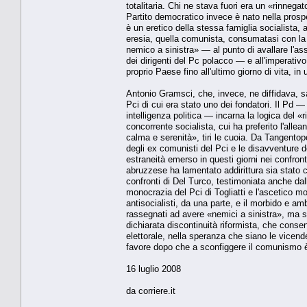
totalitaria. Chi ne stava fuori era un «rinnega
Partito democratico invece è nato nella prospe
è un eretico della stessa famiglia socialista,
eresia, quella comunista, consumatasi con la 
nemico a sinistra» — al punto di avallare l'ass
dei dirigenti del Pc polacco — e all'imperativo
proprio Paese fino all'ultimo giorno di vita, in 
Antonio Gramsci, che, invece, ne diffidava, sa
Pci di cui era stato uno dei fondatori. Il Pd — 
intelligenza politica — incarna la logica del «r
concorrente socialista, cui ha preferito l'allea
calma e serenità», tiri le cuoia. Da Tangentopo
degli ex comunisti del Pci e le disavventure de
estraneità emerso in questi giorni nei confro
abruzzese ha lamentato addirittura sia stato ca
confronti di Del Turco, testimoniata anche dall
monocrazia del Pci di Togliatti e l'ascetico mo
antisocialisti, da una parte, e il morbido e a
rassegnati ad avere «nemici a sinistra», ma son
dichiarata discontinuità riformista, che conse
elettorale, nella speranza che siano le vicende
favore dopo che a sconfiggere il comunismo è 
16 luglio 2008
da corriere.it