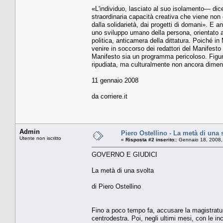
«L'individuo, lasciato al suo isolamento— dic
straordinaria capacità creativa che viene non
dalla solidarietà, dai progetti di domani». E 
uno sviluppo umano della persona, orientato all
politica, anticamera della dittatura. Poiché in
venire in soccorso dei redattori del Manifesto
Manifesto sia un programma pericoloso. Figur
ripudiata, ma culturalmente non ancora dimen
11 gennaio 2008
da corriere.it
Admin
Piero Ostellino - La metà di una 
Utente non iscritto
«
Risposta #2 inserito::
Gennaio 18, 2008,
GOVERNO E GIUDICI
La metà di una svolta
di Piero Ostellino
Fino a poco tempo fa, accusare la magistratura
centrodestra. Poi, negli ultimi mesi, con le in