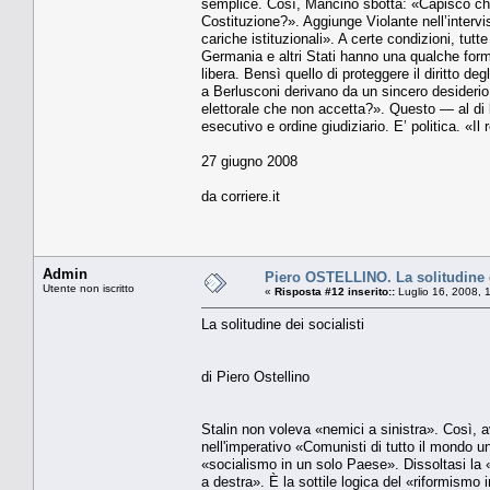
semplice. Così, Mancino sbotta: «Capisco che 
Costituzione?». Aggiunge Violante nell’interv
cariche istituzionali». A certe condizioni, tut
Germania e altri Stati hanno una qualche forma
libera. Bensì quello di proteggere il diritto 
a Berlusconi derivano da un sincero desiderio d
elettorale che non accetta?». Questo — al di l
esecutivo e ordine giudiziario. E’ politica. «
27 giugno 2008
da corriere.it
Admin
Piero OSTELLINO. La solitudine d
Utente non iscritto
«
Risposta #12 inserito::
Luglio 16, 2008, 
La solitudine dei socialisti
di Piero Ostellino
Stalin non voleva «nemici a sinistra». Così, 
nell'imperativo «Comunisti di tutto il mondo un
«socialismo in un solo Paese». Dissoltasi la
a destra». È la sottile logica del «riformismo