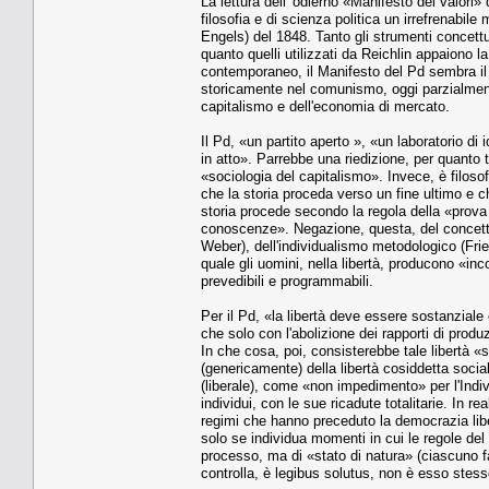
La lettura dell' odierno «Manifesto dei valori» 
filosofia e di scienza politica un irrefrenabil
Engels) del 1848. Tanto gli strumenti concettu
quanto quelli utilizzati da Reichlin appaiono la 
contemporaneo, il Manifesto del Pd sembra il 
storicamente nel comunismo, oggi parzialmente 
capitalismo e dell'economia di mercato.
Il Pd, «un partito aperto », «un laboratorio di 
in atto». Parrebbe una riedizione, per quanto
«sociologia del capitalismo». Invece, è filoso
che la storia proceda verso un fine ultimo e c
storia procede secondo la regola della «prova 
conoscenze». Negazione, questa, del concett
Weber), dell'individualismo metodologico (Frie
quale gli uomini, nella libertà, producono «i
prevedibili e programmabili.
Per il Pd, «la libertà deve essere sostanziale
che solo con l'abolizione dei rapporti di produz
In che cosa, poi, consisterebbe tale libertà «
(genericamente) della libertà cosiddetta social
(liberale), come «non impedimento» per l'Indivi
individui, con le sue ricadute totalitarie. In re
regimi che hanno preceduto la democrazia libe
solo se individua momenti in cui le regole del
processo, ma di «stato di natura» (ciascuno fa q
controlla, è legibus solutus, non è esso stess