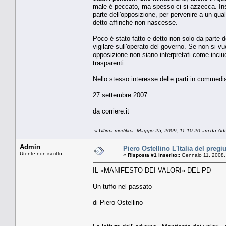
male è peccato, ma spesso ci si azzecca. Inso
parte dell'opposizione, per pervenire a un qua
detto affinché non nascesse.
Poco è stato fatto e detto non solo da parte d
vigilare sull'operato del governo. Se non si v
opposizione non siano interpretati come inciu
trasparenti.
Nello stesso interesse delle parti in commedi
27 settembre 2007
da corriere.it
«
Ultima modifica: Maggio 25, 2009, 11:10:20 am da Ad
Admin
Piero Ostellino L'Italia del pregi
Utente non iscritto
«
Risposta #1 inserito::
Gennaio 11, 2008,
IL «MANIFESTO DEI VALORI» DEL PD
Un tuffo nel passato
di Piero Ostellino