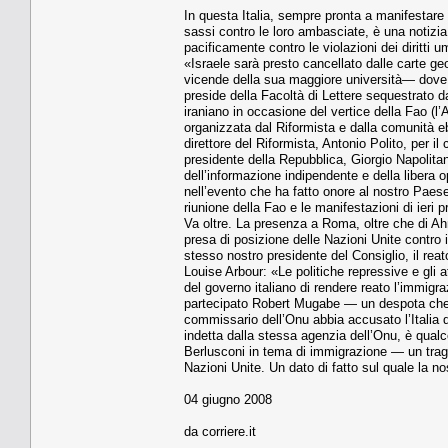
In questa Italia, sempre pronta a manifestare 
sassi contro le loro ambasciate, è una notizia
pacificamente contro le violazioni dei diritti
«Israele sarà presto cancellato dalle carte g
vicende della sua maggiore università— dove i
preside della Facoltà di Lettere sequestrato dai
iraniano in occasione del vertice della Fao (l’
organizzata dal Riformista e dalla comunità ebr
direttore del Riformista, Antonio Polito, per 
presidente della Repubblica, Giorgio Napolitan
dell’informazione indipendente e della libera 
nell’evento che ha fatto onore al nostro Paes
riunione della Fao e le manifestazioni di ieri
Va oltre. La presenza a Roma, oltre che di Ah
presa di posizione delle Nazioni Unite contro
stesso nostro presidente del Consiglio, il reat
Louise Arbour: «Le politiche repressive e gl
del governo italiano di rendere reato l’immigra
partecipato Robert Mugabe — un despota che a
commissario dell’Onu abbia accusato l’Italia 
indetta dalla stessa agenzia dell’Onu, è qualc
Berlusconi in tema di immigrazione — un trag
Nazioni Unite. Un dato di fatto sul quale la no
04 giugno 2008
da corriere.it