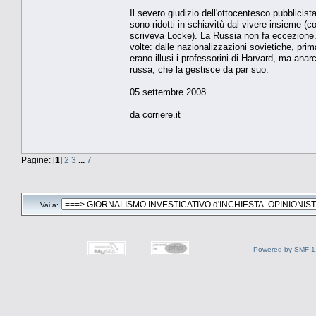
Il severo giudizio dell'ottocentesco pubblicist
sono ridotti in schiavitù dal vivere insieme 
scriveva Locke). La Russia non fa eccezione. 
volte: dalle nazionalizzazioni sovietiche, pr
erano illusi i professorini di Harvard, ma anar
russa, che la gestisce da par suo.
05 settembre 2008
da corriere.it
Pagine: [
1
]
2
3
...
7
Vai a:
Powered by SMF 1