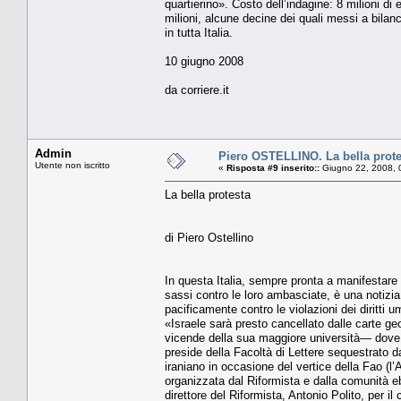
quartierino». Costo dell’indagine: 8 milioni di 
milioni, alcune decine dei quali messi a bilanci
in tutta Italia.
10 giugno 2008
da corriere.it
Admin
Piero OSTELLINO. La bella prote
Utente non iscritto
«
Risposta #9 inserito::
Giugno 22, 2008, 
La bella protesta
di Piero Ostellino
In questa Italia, sempre pronta a manifestare 
sassi contro le loro ambasciate, è una notizia
pacificamente contro le violazioni dei diritti
«Israele sarà presto cancellato dalle carte g
vicende della sua maggiore università— dove i
preside della Facoltà di Lettere sequestrato dai
iraniano in occasione del vertice della Fao (l’
organizzata dal Riformista e dalla comunità ebr
direttore del Riformista, Antonio Polito, per 