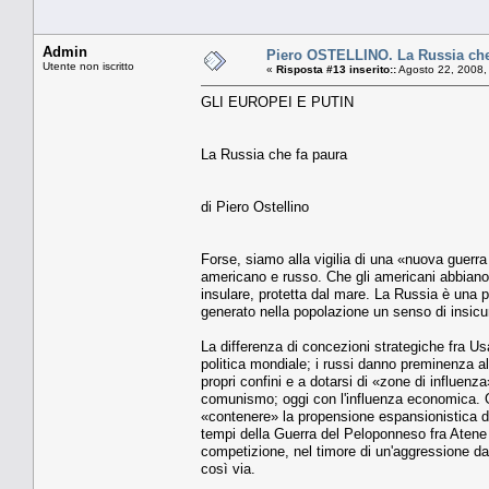
Admin
Piero OSTELLINO. La Russia che
Utente non iscritto
«
Risposta #13 inserito::
Agosto 22, 2008,
GLI EUROPEI E PUTIN
La Russia che fa paura
di Piero Ostellino
Forse, siamo alla vigilia di una «nuova guerra f
americano e russo. Che gli americani abbiano q
insulare, protetta dal mare. La Russia è una 
generato nella popolazione un senso di insicu
La differenza di concezioni strategiche fra Us
politica mondiale; i russi danno preminenza alle
propri confini e a dotarsi di «zone di influenza»
comunismo; oggi con l'influenza economica. Gl
«contenere» la propensione espansionistica del
tempi della Guerra del Peloponneso fra Atene 
competizione, nel timore di un'aggressione da p
così via.