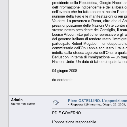
presidente della Repubblica, Giorgio Napolitan
dell’informazione indipendente e della libera 
nell’evento che ha fatto onore al nostro Paes
riunione della Fao e le manifestazioni di ieri
Va oltre. La presenza a Roma, oltre che di Ah
presa di posizione delle Nazioni Unite contro
stesso nostro presidente del Consiglio, il reat
Louise Arbour: «Le politiche repressive e gl
del governo italiano di rendere reato l’immigra
partecipato Robert Mugabe — un despota che a
commissario dell’Onu abbia accusato l’Italia 
indetta dalla stessa agenzia dell’Onu, è qualc
Berlusconi in tema di immigrazione — un trag
Nazioni Unite. Un dato di fatto sul quale la no
04 giugno 2008
da corriere.it
Admin
Piero OSTELLINO. L'opposizione
Utente non iscritto
«
Risposta #10 inserito::
Giugno 22, 2008, 
PD E GOVERNO
L'opposizione responsabile