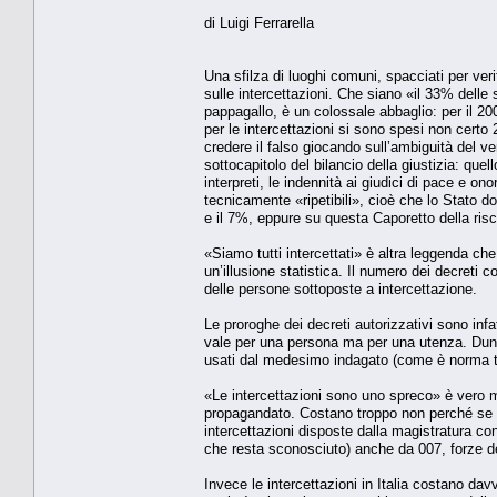
di Luigi Ferrarella
Una sfilza di luoghi comuni, spacciati per ver
sulle intercettazioni. Che siano «il 33% delle
pappagallo, è un colossale abbaglio: per il 200
per le intercettazioni si sono spesi non certo
credere il falso giocando sull’ambiguità del v
sottocapitolo del bilancio della giustizia: que
interpreti, le indennità ai giudici di pace e onor
tecnicamente «ripetibili», cioè che lo Stato do
e il 7%, eppure su questa Caporetto della ris
«Siamo tutti intercettati» è altra leggenda ch
un’illusione statistica. Il numero dei decreti 
delle persone sottoposte a intercettazione.
Le proroghe dei decreti autorizzativi sono inf
vale per una persona ma per una utenza. Dunq
usati dal medesimo indagato (come è norma tra
«Le intercettazioni sono uno spreco» è vero m
propagandato. Costano troppo non perché se ne
intercettazioni disposte dalla magistratura con
che resta sconosciuto) anche da 007, forze de
Invece le intercettazioni in Italia costano dav