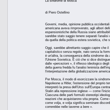
La sindrome di Mosca
di Piero Ostellino
Governi, media, opinione pubblica occidentali 
americana aveva rimproverato, agli albori della
espansionistiche della Russia siano attribuibil
sarebbe stato saggio tenere separati l'anali
da quella della politica estera sovietica, che s
Oggi, sarebbe altrettanto saggio capire che i
capitalistico senza regole, nato senza la for
è un'altra, la conseguenza della sindrome da a
l'Unione Sovietica. È ciò che si dice disting
dalle «percezioni », il riflesso ideologico deg
della guerra fredda fu l'analisi leninista dell'
l'interpretazione della globalizzazione americ
Per Mosca, il modo di esorcizzare la sindrom
Napoleone a Hitler, l'estensione del proprio ter
interpretò la presa dell'Urss sull'Europa centr
Stalin alla repressione inglese — come l'inizi
Ciascuna delle parti formulò stereotipi ideologic
reazioni che acquistarono vita propria. Come o
come volja, e volja significa seminare discor
correrebbe nelle taverne a bere ».