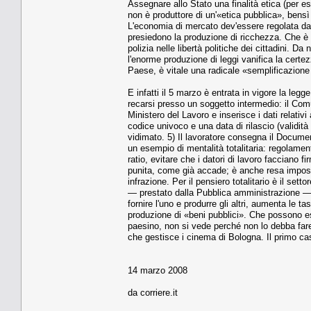
Assegnare allo Stato una finalità etica (per es
non è produttore di un'«etica pubblica», bensì d
L'economia di mercato dev'essere regolata dal
presiedono la produzione di ricchezza. Che è 
polizia nelle libertà politiche dei cittadini. 
l'enorme produzione di leggi vanifica la certe
Paese, è vitale una radicale «semplificazione l
E infatti il 5 marzo è entrata in vigore la leg
recarsi presso un soggetto intermedio: il Comu
Ministero del Lavoro e inserisce i dati relativ
codice univoco e una data di rilascio (validit
vidimato. 5) Il lavoratore consegna il Documen
un esempio di mentalità totalitaria: regolamen
ratio, evitare che i datori di lavoro facciano f
punita, come già accade; è anche resa impossib
infrazione. Per il pensiero totalitario è il se
— prestato dalla Pubblica amministrazione — e
fornire l'uno e produrre gli altri, aumenta le t
produzione di «beni pubblici». Che possono ess
paesino, non si vede perché non lo debba fare 
che gestisce i cinema di Bologna. Il primo ca
14 marzo 2008
da corriere.it