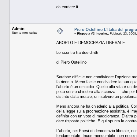
da corriere.it
Admin
Piero Ostellino L'Italia del pregi
Utente non iscritto
«
Risposta #3 inserito::
Febbraio 23, 2008,
ABORTO E DEMOCRAZIA LIBERALE
Lo scontro tra due diritti
di Piero Ostellino
Sarebbe difficile non condividere l’opzione m
fa ricorso. Meno facile condividere la sua opzio
l’aborto è un omicidio. Quello alla vita è un 
poco senso chiedere alla scienza — che per la
distinto dalla morale, di risolvere un problema
Meno ancora ne ha chiederlo alla politica. C
della legge sulla procreazione assistita, è i
definita con un voto di maggioranza. D’altra pa
dare risposte politiche. E qui spunta la contr
L’aborto, nei Paesi di democrazia liberale, non 
fondamentale. Incommensurabile, non negoziabi