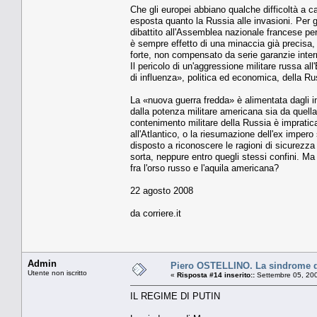
Che gli europei abbiano qualche difficoltà a c
esposta quanto la Russia alle invasioni. Per g
dibattito all'Assemblea nazionale francese per
è sempre effetto di una minaccia già precisa, d
forte, non compensato da serie garanzie intern
Il pericolo di un'aggressione militare russa a
di influenza», politica ed economica, della R
La «nuova guerra fredda» è alimentata dagli i
dalla potenza militare americana sia da quella
contenimento militare della Russia è impratica
all'Atlantico, o la riesumazione dell'ex imper
disposto a riconoscere le ragioni di sicurezza 
sorta, neppure entro quegli stessi confini. Ma 
fra l'orso russo e l'aquila americana?
22 agosto 2008
da corriere.it
Admin
Piero OSTELLINO. La sindrome 
Utente non iscritto
«
Risposta #14 inserito::
Settembre 05, 200
IL REGIME DI PUTIN