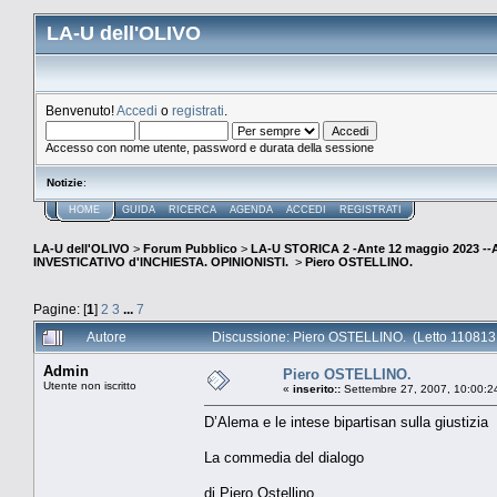
LA-U dell'OLIVO
Benvenuto!
Accedi
o
registrati
.
Accesso con nome utente, password e durata della sessione
Notizie
:
HOME
GUIDA
RICERCA
AGENDA
ACCEDI
REGISTRATI
LA-U dell'OLIVO
>
Forum Pubblico
>
LA-U STORICA 2 -Ante 12 maggio 2023 
INVESTICATIVO d'INCHIESTA. OPINIONISTI.
>
Piero OSTELLINO.
Pagine: [
1
]
2
3
...
7
Autore
Discussione: Piero OSTELLINO. (Letto 110813 
Admin
Piero OSTELLINO.
Utente non iscritto
«
inserito::
Settembre 27, 2007, 10:00:2
D’Alema e le intese bipartisan sulla giustizia
La commedia del dialogo
di Piero Ostellino