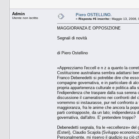
Admin
Piero OSTELLINO.
Utente non iscritto
«
Risposta #6 inserito::
Maggio 13, 2008, 
MAGGIORANZA E OPPOSIZIONE
Segnali di novità
di Piero Ostellino
«Apprezziamo l'eccell e n z a quanto la corre
Costituzione australiana sembra adattarsi bene 
Franco Debenedetti si potrebbe dire che esso 
compagine governativa, e in particolare di alcu
propria appartenenza culturale e politica alla s
l'indipendenza che traspare dalla sua serena cr
discussione il cameratismo nei confronti del
vorremmo si instaurasse, pur nel confronto a v
maggioranza, fra le anime che ancora la popolan
parti contrapposte, da un lato; indipendenza di
governativa, dall'altro. E' pretendere troppo?
Debenedetti segnala, fra le «eccellenze» del 
(Esteri), Claudio Scajola (Sviluppo economic
Personalmente, mi riservo il giudizio su ciò ch