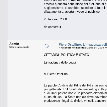
esiste anche lo strumento mediatico che lo comp
rimedio a questa confusione dei ruoli che si è
al giornalismo, ci sarebbe: scindere la fase is
dibattimentale, aperta invece al pubblico.
28 febbraio 2008
da corriere.it
Admin
Piero Ostellino. L'invadenza del
Utente non iscritto
«
Risposta #5 inserito::
Marzo 14, 2008, 0
CITTADINI, POLITICA E STATO
L'invadenza delle Leggi
di Piero Ostellino
Le parole d'ordine del Pdl e del Pd si assomigl
più gettonati. E' il trionfo del marketing sull
suoi limiti perché non è un prodotto elettoral
e una chiusa. Lo Stato non c'è dove dovrebbe 
producendo illegalità, divieti, vincoli, sanzioni 