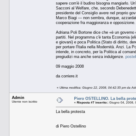
sapere com'è il budino bisogna mangiarlo. Un'
Sacconi al Welfare, che, secondo Debenedetti,
presidente del Consiglio avere nel proprio gov
Marco Biagi — non sembra, dunque, azzardato 
cooperazione fra maggioranza e opposizione.
Adriana Poli Bortone dice che «è un governo e
partiti. Nel programma c'è tanta Economia (eli
e giovani) e poca Politica (Stato di diritto, d
per portare l'Italia nella Modernità. Anzi. La
intende, in concreto, per la Politica al com
pregiudizi ma anche senza indulgenze.
postel
09 maggio 2008
da corriere.it
«
Ultima modifica: Giugno 22, 2008, 04:42:35 pm da Ad
Admin
Piero OSTELLINO. La bella prote
Utente non iscritto
«
Risposta #7 inserito::
Giugno 04, 2008, 
La bella protesta
di Piero Ostellino