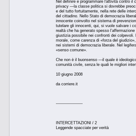
Nel definire e programmare l'attività contro il
privacy —la classe politica si dovrebbe preocc
e del tutto fortuitamente, nella rete delle inter
del cittadino. Nello Stato di democrazia liberal
innocente coinvolto nel sistema di prevenzion
tutelare gli innocenti, qui, si vuole salvare i 
realtà che ha generato spesso l’affermazione d
giustizia possibile nei confronti dei colpevo
morale, come carenza di «forza del giudizio»,
nei sistemi di democrazia liberale. Nel legifera
«senso comune».
Che non è il buonsenso —il quale è ideologico
comunità civile, senza le quali le migliori inte
10 giugno 2008
da corriere.it
----------------------
INTERCETTAZIONI / 2
Leggende spacciate per verità