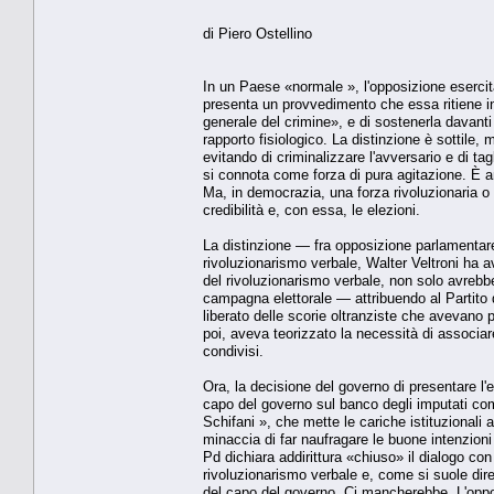
di Piero Ostellino
In un Paese «normale », l'opposizione esercita
presenta un provvedimento che essa ritiene in
generale del crimine», e di sostenerla davant
rapporto fisiologico. La distinzione è sottile,
evitando di criminalizzare l'avversario e di tag
si connota come forza di pura agitazione. È an
Ma, in democrazia, una forza rivoluzionaria o 
credibilità e, con essa, le elezioni.
La distinzione — fra opposizione parlamentare
rivoluzionarismo verbale, Walter Veltroni ha av
del rivoluzionarismo verbale, non solo avrebb
campagna elettorale — attribuendo al Partito 
liberato delle scorie oltranziste che avevano p
poi, aveva teorizzato la necessità di associa
condivisi.
Ora, la decisione del governo di presentare 
capo del governo sul banco degli imputati com
Schifani », che mette le cariche istituzionali a
minaccia di far naufragare le buone intenzioni 
Pd dichiara addirittura «chiuso» il dialogo con 
rivoluzionarismo verbale e, come si suole dire
del capo del governo. Ci mancherebbe. L'oppos