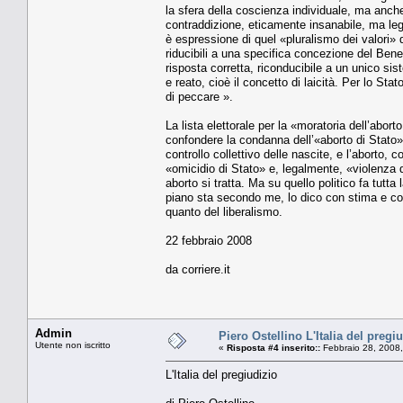
la sfera della coscienza individuale, ma anche i
contraddizione, eticamente insanabile, ma legalm
è espressione di quel «pluralismo dei valori» di
riducibili a una specifica concezione del Bene.
risposta corretta, riconducibile a un unico sis
e reato, cioè il concetto di laicità. Per lo St
di peccare ».
La lista elettorale per la «moratoria dell’abor
confondere la condanna dell’«aborto di Stato»,
controllo collettivo delle nascite, e l’aborto,
«omicidio di Stato» e, legalmente, «violenza di
aborto si tratta. Ma su quello politico fa tutta
piano sta secondo me, lo dico con stima e con a
quanto del liberalismo.
22 febbraio 2008
da corriere.it
Admin
Piero Ostellino L'Italia del pregi
Utente non iscritto
«
Risposta #4 inserito::
Febbraio 28, 2008,
L'Italia del pregiudizio