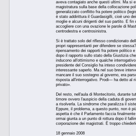
aveva contagiato anche questi ultimi. Ma si er
magistratura sulla base della collocazione poli
generalizzato conflitto fra potere politico (leg
è stato addirittura il Guardasigilli, cioè uno de
moglie e alcuni dirigenti del suo partito. E fin
accogliere con una ovazione le parole di Mast
centrodestra e centrosinistra.
Si è trattato solo del riflesso condizionato d
propri rappresentanti per difendere se stessa?
ripensamento dei rapporti fra potere politico e 
dopo il rapporto sullo stato della Giustizia c
inducono all'ottimismo e qualche interrogativo s
presidente del Consiglio ha inteso condividere
interessante saperlo. Ma nel suo breve interve
mancare il suo sostegno al governo, era pars
risposta all'interrogativo. Prodi— ha detto al
privato».
Del resto, nell'aula di Montecitorio, durante tut
timore ovvero l'auspicio della caduta di gover
a risolverla. La sindrome che paralizza il sis
Eppure, il problema, a questo punto, non è pi
aspetta è che il Parlamento faccia finalmente
ormai giunta a un punto di rottura dopo il fall
corporazione dei magistrati. È troppo chieder
18 gennaio 2008