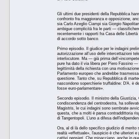
Gli ultimi due presidenti della Repubblica hann
confronto fra maggioranza e opposizione, anch
sia Carlo Azeglio Ciampi sia Giorgio Napolita
ambigue complicità fra le parti — classificher
recentemente i rapporti fra Casa delle Libertà
di accordo sotto banco.
Primo episodio. Il giudice per le indagini pre
autorizzazione all’uso delle intercettazioni 
interlocutore. Ma — già prima dell’«incompete
pure ha dato il via libera per Piero Fassino — 
legittimità della richiesta con una motivazio
Parlamento europeo che andrebbe trasmessa la 
questione. Tanto che, su Repubblica di marte
nascondono soperchierie truffaldine: D'A. è dep
fosse euro-parlamentare».
Secondo episodio. Il ministro della Giustizia
condiscendenza del centrodestra, ha sollevato 
Magistris, le cui indagini sono sembrate avvi
questa, che a molti è parsa contraddittoria ris
di Tangentopoli. L'uno a difesa dell'indipendenz
Ora, al di là dello specifico giudizio di merit
realtà «effettuale», l'auspicio è che ulterior
cattivi pensieri. Che minacciano, anche in qu