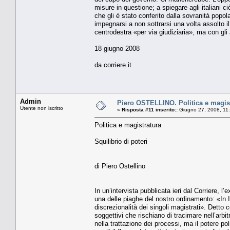
misure in questione; a spiegare agli italiani c
che gli è stato conferito dalla sovranità popo
impegnarsi a non sottrarsi una volta assolto i
centrodestra «per via giudiziaria», ma con gli 
18 giugno 2008
da corriere.it
Admin
Piero OSTELLINO. Politica e magistr
Utente non iscritto
«
Risposta #11 inserito::
Giugno 27, 2008, 11
Politica e magistratura
Squilibrio di poteri
di Piero Ostellino
In un’intervista pubblicata ieri dal Corriere, 
una delle piaghe del nostro ordinamento: «In It
discrezionalità dei singoli magistrati». Detto 
soggettivi che rischiano di tracimare nell’arbitr
nella trattazione dei processi, ma il potere p