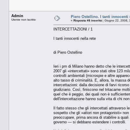
Admin
Piero Ostellino. I tanti innocenti 
Utente non iscritto
«
Risposta #8 inserito::
Giugno 22, 2008, 
INTERCETTAZIONI / 1
I tanti innocenti nella rete
di Piero Ostellino
Ieri i pm di Milano hanno detto che le interce
2007 gli «intercettati» sono stati oltre 123 mi
controlli ambientali (microspie e altre appare
alto tasso di criminalità. E, allora, la massa 
intercettazioni: dalla decisione di farvi ricorso
giudiziario. Così, finiscono nel tritacarne molti
quel che è peggio, dei quali non è sufficientem
dell'intercettazione hanno sulla vita di chi non
Il fatto stesso che gli intercettati attraverso
sospetto che gli «attori non protagonisti» non
preoccupare, prima ancora di stabilire a quali 
governo — si debbano estendere i controlli.