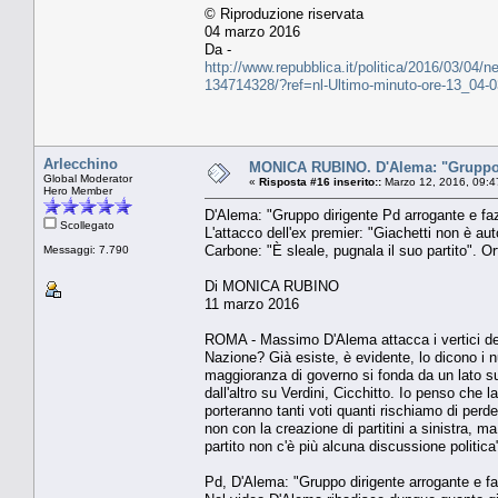
© Riproduzione riservata
04 marzo 2016
Da -
http://www.repubblica.it/politica/2016/03/04/
134714328/?ref=nl-Ultimo-minuto-ore-13_04-
Arlecchino
MONICA RUBINO. D'Alema: "Gruppo d
Global Moderator
«
Risposta #16 inserito::
Marzo 12, 2016, 09:4
Hero Member
D'Alema: "Gruppo dirigente Pd arrogante e faz
Scollegato
L'attacco dell'ex premier: "Giachetti non è aut
Carbone: "È sleale, pugnala il suo partito". Or
Messaggi: 7.790
Di MONICA RUBINO
11 marzo 2016
ROMA - Massimo D'Alema attacca i vertici del p
Nazione? Già esiste, è evidente, lo dicono i n
maggioranza di governo si fonda da un lato su
dall'altro su Verdini, Cicchitto. Io penso che 
porteranno tanti voti quanti rischiamo di perder
non con la creazione di partitini a sinistra, m
partito non c'è più alcuna discussione politica
Pd, D'Alema: "Gruppo dirigente arrogante e fa