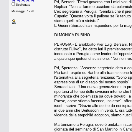
Pd, Bersani: "Renzi governa con i miei voti di
Scollegato
Replica: "Non ci faremo uccidere da polemich
L'ex segretario a Perugia: "Sembra che il premie
Messaggi: 7.790
Cuperlo: "Questa volta il pallone se l'è tenuto 
siamo quelli più a sinistra".
E Guerini-Serracchiani rispondono per la magg
Di MONICA RUBINO
PERUGIA - È arrabbiato Pier Luigi Bersani. Non
distrutto l'Ulivo", ha detto ieri il premier-se
incoronato a Perugia come leader dell'opposizi
a qualunque ipotesi di scissione: "Noi non res
Pd, Speranza: "Assenza segreteria dem a con
Più tardi, ospite su RaiTre alla trasmissione 
l'alternativa alla segreteria renziana: "Sono
espressione di un disagio del nostro popolo".
Serracchiani: "Una nuova generazione sta prov
riportarci al tempo delle divisioni interne che
minoranza che polemizza sa dove trovarci, a l
Paese, come stiamo facendo, insieme", afferman
iscritti scrive: "Grazie alle scelte da noi ispi
in due anni che Berlusconi in venti. E ora tut
vicenda della stepchild adoption, siamo riusci
Ma torniamo a Perugia, dove è andata in scena
giornata del seminario di San Martino in Campo