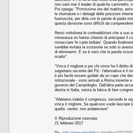
non sarò mai il leader di qualche caminetto, m
Poi spiega: "Primissime ore del mattino, arriv
le sfumature e i dettagli delle posizioni interne
fuoriuscita, per dirla con le parole di paolo m
questa divisione sono difficili da comprendere a
Renzi sottolinea le contraddizioni che a suo av
minoranza mi hanno chiesto di anticipare il co
minacciare 'le carte bollate'. Quando finalmen
sarebbe evitata la scissione se solo io avessi
di eliminarmi. E se è vero che la parola scissi
ricatto".
"Vinca il migliore e poi chi vince ha il diritto
segretario uscente del Pd - l'alternativa è il
è più facile essere guidati da un capo che de
istituzionale - sono arrivati a Roma insieme e
governo del Campidoglio. Dall'altra parte acca
destra in Italia, senza la fatica di fare congre
"Abbiamo indetto il congresso, secondo le regol
vinca il migliore. Se qualcuno vuole lasciare 
quella: venite, non andatevene"
© Riproduzione riservata
21 febbraio 2017
Da -
http://www.repubblica.it/politica/2017