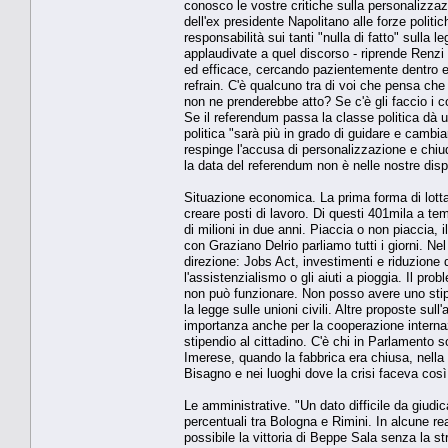
conosco le vostre critiche sulla personalizza
dell'ex presidente Napolitano alle forze politic
responsabilità sui tanti "nulla di fatto" sulla 
applaudivate a quel discorso - riprende Renzi 
ed efficace, cercando pazientemente dentro e 
refrain. C'è qualcuno tra di voi che pensa che
non ne prenderebbe atto? Se c'è gli faccio i 
Se il referendum passa la classe politica dà un
politica "sarà più in grado di guidare e cambia
respinge l'accusa di personalizzazione e chiu
la data del referendum non è nelle nostre dispon
Situazione economica. La prima forma di lotta a
creare posti di lavoro. Di questi 401mila a t
di milioni in due anni. Piaccia o non piaccia,
con Graziano Delrio parliamo tutti i giorni. Ne
direzione: Jobs Act, investimenti e riduzione d
l'assistenzialismo o gli aiuti a pioggia. Il pro
non può funzionare. Non posso avere uno stipend
la legge sulle unioni civili. Altre proposte sul
importanza anche per la cooperazione internaz
stipendio al cittadino. C'è chi in Parlamento s
Imerese, quando la fabbrica era chiusa, nella 
Bisagno e nei luoghi dove la crisi faceva co
Le amministrative. "Un dato difficile da giudic
percentuali tra Bologna e Rimini. In alcune rea
possibile la vittoria di Beppe Sala senza la st