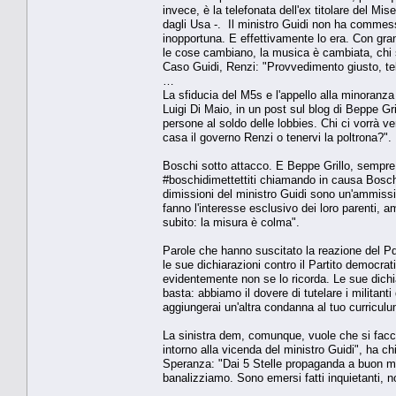
invece, è la telefonata dell'ex titolare del Mi
dagli Usa -. Il ministro Guidi non ha commess
inopportuna. E effettivamente lo era. Con gra
le cose cambiano, la musica è cambiata, chi 
Caso Guidi, Renzi: "Provvedimento giusto, tel
…
La sfiducia del M5s e l'appello alla minoranza
Luigi Di Maio, in un post sul blog di Beppe G
persone al soldo delle lobbies. Chi ci vorrà v
casa il governo Renzi o tenervi la poltrona?". D
Boschi sotto attacco. E Beppe Grillo, sempre 
#boschidimettettiti chiamando in causa Boschi
dimissioni del ministro Guidi sono un'ammiss
fanno l'interesse esclusivo dei loro parenti, a
subito: la misura è colma".
Parole che hanno suscitato la reazione del Pd 
le sue dichiarazioni contro il Partito democr
evidentemente non se lo ricorda. Le sue dich
basta: abbiamo il dovere di tutelare i militant
aggiungerai un'altra condanna al tuo curriculu
La sinistra dem, comunque, vuole che si faccia
intorno alla vicenda del ministro Guidi", ha ch
Speranza: "Dai 5 Stelle propaganda a buon merc
banalizziamo. Sono emersi fatti inquietanti, n