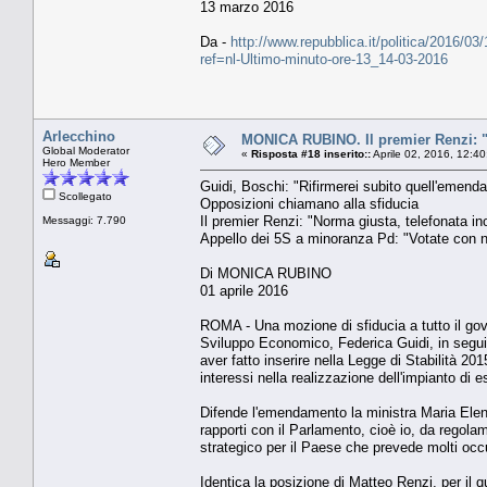
13 marzo 2016
Da -
http://www.repubblica.it/politica/2016/
ref=nl-Ultimo-minuto-ore-13_14-03-2016
Arlecchino
MONICA RUBINO. Il premier Renzi: "
Global Moderator
«
Risposta #18 inserito::
Aprile 02, 2016, 12:4
Hero Member
Guidi, Boschi: "Rifirmerei subito quell'emend
Scollegato
Opposizioni chiamano alla sfiducia
Il premier Renzi: "Norma giusta, telefonata in
Messaggi: 7.790
Appello dei 5S a minoranza Pd: "Votate con no
Di MONICA RUBINO
01 aprile 2016
ROMA - Una mozione di sfiducia a tutto il gov
Sviluppo Economico, Federica Guidi, in seguito
aver fatto inserire nella Legge di Stabilità 
interessi nella realizzazione dell'impianto di 
Difende l'emendamento la ministra Maria Elena 
rapporti con il Parlamento, cioè io, da regol
strategico per il Paese che prevede molti occ
Identica la posizione di Matteo Renzi, per il