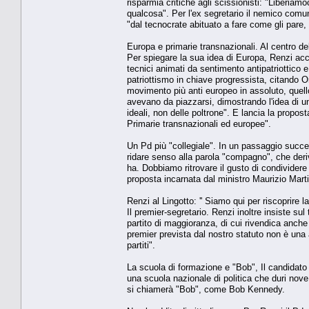
risparmia critiche agli scissionisti: "Liberiam
qualcosa". Per l'ex segretario il nemico comun
"dal tecnocrate abituato a fare come gli pare, 
Europa e primarie transnazionali. Al centro del
Per spiegare la sua idea di Europa, Renzi acc
tecnici animati da sentimento antipatriottico e 
patriottismo in chiave progressista, citando Or
movimento più anti europeo in assoluto, quell
avevano da piazzarsi, dimostrando l'idea di un
ideali, non delle poltrone". E lancia la propo
Primarie transnazionali ed europee".
Un Pd più "collegiale". In un passaggio succe
ridare senso alla parola "compagno", che deriv
ha. Dobbiamo ritrovare il gusto di condividere 
proposta incarnata dal ministro Maurizio Martin
Renzi al Lingotto: '' Siamo qui per riscoprire 
Il premier-segretario. Renzi inoltre insiste sul 
partito di maggioranza, di cui rivendica anche
premier prevista dal nostro statuto non è una 
partiti".
La scuola di formazione e "Bob", Il candidato s
una scuola nazionale di politica che duri nove
si chiamerà "Bob", come Bob Kennedy.