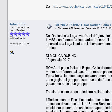
Da -
http://www.repubblica.it/politica/2016
Arlecchino
MONICA RUBINO. Dai Radicali alla Leg
Global Moderator
«
Risposta #22 inserito::
Gennaio 12, 2017, 12
Hero Member
Dai Radicali alla Lega, vent'anni di "giravolte"
Scollegato
Il M5S non è stato l'unico partito a tentare il 
lepenisti e la Lega Nord con i liberaldemocrat
Messaggi: 7.790
storico
Di MONICA RUBINO
10 gennaio 2017
ROMA - Il piano fallito di Beppe Grillo di stabi
mente altre "strane alleanze" tentate in passato
Forza Italia, lo scopo degli apparentamenti è s
zona grigia del gruppo misto, quello dei "non 
garantisce a ciascun gruppo.
Facciamo allora un salto indietro nella storia 
I Radicali con Le Pen. L’accordo tecnico fra i 
successo di voti con la Lista Emma Bonino), f
presidente onorario. In una lettera aperta ind
raggiunto il deprecato obiettivo di costituire 