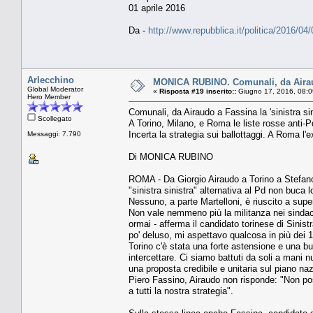
01 aprile 2016
Da -
http://www.repubblica.it/politica/2016
Arlecchino
MONICA RUBINO. Comunali, da Airaudo
Global Moderator
«
Risposta #19 inserito::
Giugno 17, 2016, 08:0
Hero Member
Comunali, da Airaudo a Fassina la 'sinistra si
Scollegato
A Torino, Milano, e Roma le liste rosse anti-P
Incerta la strategia sui ballottaggi. A Roma 
Messaggi: 7.790
Di MONICA RUBINO
ROMA - Da Giorgio Airaudo a Torino a Stefan
"sinistra sinistra" alternativa al Pd non buca 
Nessuno, a parte Martelloni, è riuscito a sup
Non vale nemmeno più la militanza nei sindaca
ormai - afferma il candidato torinese di Sinistr
po' deluso, mi aspettavo qualcosa in più dei 14
Torino c'è stata una forte astensione e una bu
intercettare. Ci siamo battuti da soli a mani 
una proposta credibile e unitaria sul piano n
Piero Fassino, Airaudo non risponde: "Non p
a tutti la nostra strategia".