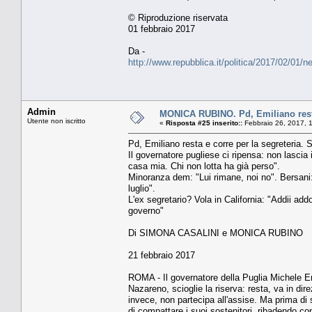
© Riproduzione riservata
01 febbraio 2017
Da -
http://www.repubblica.it/politica/2017/02/0
Admin
MONICA RUBINO. Pd, Emiliano resta 
Utente non iscritto
«
Risposta #25 inserito::
Febbraio 26, 2017, 
Pd, Emiliano resta e corre per la segreteria.
Il governatore pugliese ci ripensa: non lascia
casa mia. Chi non lotta ha già perso".
Minoranza dem: "Lui rimane, noi no". Bersani: 
luglio".
L'ex segretario? Vola in California: "Addii add
governo"
Di SIMONA CASALINI e MONICA RUBINO
21 febbraio 2017
ROMA - Il governatore della Puglia Michele Em
Nazareno, scioglie la riserva: resta, va in dir
invece, non partecipa all'assise. Ma prima di 
di compattare i suoi sostenitori, ribadendo co