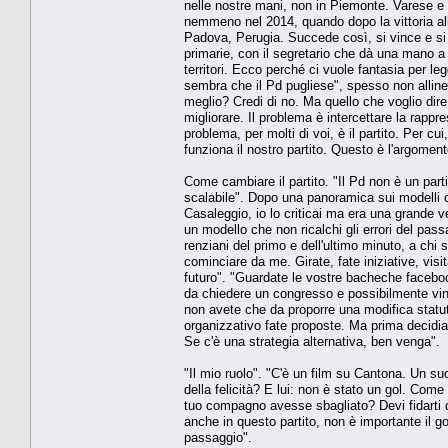
nelle nostre mani, non in Piemonte. Varese e 
nemmeno nel 2014, quando dopo la vittoria all
Padova, Perugia. Succede così, si vince e si 
primarie, con il segretario che dà una mano a t
territori. Ecco perché ci vuole fantasia per le
sembra che il Pd pugliese", spesso non allineato
meglio? Credi di no. Ma quello che voglio dire 
migliorare. Il problema è intercettare la rap
problema, per molti di voi, è il partito. Per c
funziona il nostro partito. Questo è l'argoment
Come cambiare il partito. "Il Pd non è un par
scalabile". Dopo una panoramica sui modelli or
Casaleggio, io lo criticai ma era una grande ve
un modello che non ricalchi gli errori del pas
renziani del primo e dell'ultimo minuto, a chi
cominciare da me. Girate, fate iniziative, visi
futuro". "Guardate le vostre bacheche faceboo
da chiedere un congresso e possibilmente vince
non avete che da proporre una modifica statuta
organizzativo fate proposte. Ma prima decidi
Se c'è una strategia alternativa, ben venga".
"Il mio ruolo". "C'è un film su Cantona. Un su
della felicità? E lui: non è stato un gol. Come 
tuo compagno avesse sbagliato? Devi fidarti de
anche in questo partito, non è importante il g
passaggio".