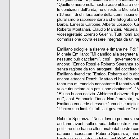
"Quello emerso nella nostra assemblea e nelle 
le condizioni dell'unità, ho chiesto a Michel
i 18 nomi di chi farà parte della commissione c
pluralismo e rappresentanza che fotografano lo
Barba, Ernesto Carbone, Alberto Losacco, Ca
Roberto Montanari, Claudio Mancini, Micaela
vicesegretario Lorenzo Guerini. Tutti nomi app
commissione dovrà essere integrata da un rap
Emiliano scioglie la riserva e rimane nel Pd: 
Michele Emiliano: "Mi candido alla segreteria
nessuno può cacciarmi", così il governatore d
ancora: "Enrico Rossi e Roberto Speranza so
senza ragione da toni arroganti, dal cocciuto r
Emiliano rivendica: "Enrico, Roberto ed io abb
ancora attacchi Renzi: "Matteo ci ha irriso no
tanta ma mi candido nonostante il tentativo d
vuole rinunciare alla posizione dominante". "
"E' una buona notizia. Abbiamo il dovere di po
qui", così Emanuele Fiano. Non è arrivata, in
Emiliano concede di essere "una delle migliori
"L'unico suo limite" staffila il governatore "è 
Roberto Speranza: "Noi al lavoro per nuovo so
andiamo avanti sulla strada della costruzione 
politiche che hanno allontanato dal nostro ca
da buon incassatore, Roberto Speranza, interpe
Emiliano, quella di candidarsi nel PdR", il P