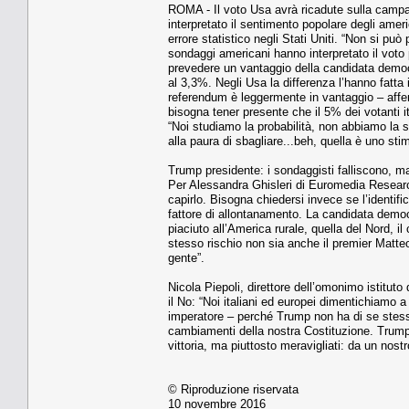
ROMA - Il voto Usa avrà ricadute sulla campag
interpretato il sentimento popolare degli amer
errore statistico negli Stati Uniti. “Non si può 
sondaggi americani hanno interpretato il voto
prevedere un vantaggio della candidata democr
al 3,3%. Negli Usa la differenza l’hanno fatta i 
referendum è leggermente in vantaggio – aff
bisogna tener presente che il 5% dei votanti i
“Noi studiamo la probabilità, non abbiamo la sf
alla paura di sbagliare...beh, quella è uno sti
Trump presidente: i sondaggisti falliscono, m
Per Alessandra Ghisleri di Euromedia Research
capirlo. Bisogna chiedersi invece se l’identifi
fattore di allontanamento. La candidata demo
piaciuto all’America rurale, quella del Nord, il
stesso rischio non sia anche il premier Matte
gente”.
Nicola Piepoli, direttore dell’omonimo istituto 
il No: “Noi italiani ed europei dimentichiamo 
imperatore – perché Trump non ha di se stes
cambiamenti della nostra Costituzione. Trump 
vittoria, ma piuttosto meravigliati: da un nos
© Riproduzione riservata
10 novembre 2016