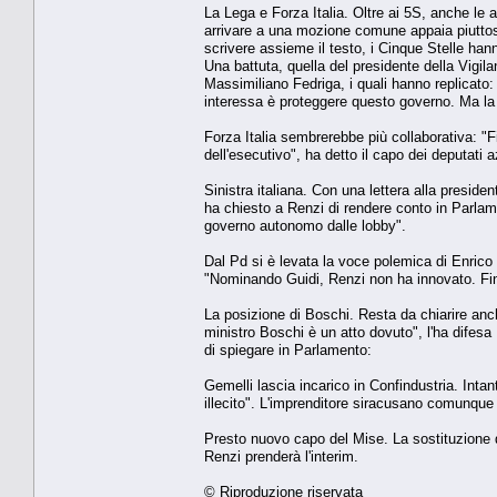
La Lega e Forza Italia. Oltre ai 5S, anche le al
arrivare a una mozione comune appaia piuttost
scrivere assieme il testo, i Cinque Stelle ha
Una battuta, quella del presidente della Vigi
Massimiliano Fedriga, i quali hanno replicato:
interessa è proteggere questo governo. Ma la 
Forza Italia sembrerebbe più collaborativa: "F
dell'esecutivo", ha detto il capo dei deputati 
Sinistra italiana. Con una lettera alla preside
ha chiesto a Renzi di rendere conto in Parlame
governo autonomo dalle lobby".
Dal Pd si è levata la voce polemica di Enrico
"Nominando Guidi, Renzi non ha innovato. Fin da
La posizione di Boschi. Resta da chiarire anc
ministro Boschi è un atto dovuto", l'ha difes
di spiegare in Parlamento:
Gemelli lascia incarico in Confindustria. Intan
illecito". L'imprenditore siracusano comunque 
Presto nuovo capo del Mise. La sostituzione d
Renzi prenderà l'interim.
© Riproduzione riservata