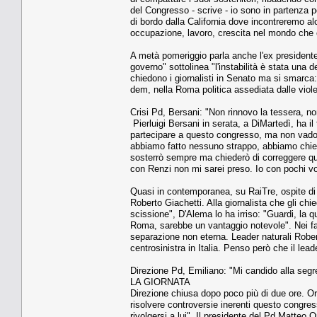
del Congresso - scrive - io sono in partenza pe
di bordo dalla California dove incontreremo al
occupazione, lavoro, crescita nel mondo che 
A metà pomeriggio parla anche l'ex presidente 
governo" sottolinea "l'instabilità è stata una 
chiedono i giornalisti in Senato ma si smarca: "
dem, nella Roma politica assediata dalle viole
Crisi Pd, Bersani: "Non rinnovo la tessera, n
Pierluigi Bersani in serata, a DiMartedì, ha i
partecipare a questo congresso, ma non vado ce
abbiamo fatto nessuno strappo, abbiamo chies
sosterrò sempre ma chiederò di correggere qua
con Renzi non mi sarei preso. Io con pochi vot
Quasi in contemporanea, su RaiTre, ospite di
Roberto Giachetti. Alla giornalista che gli chi
scissione", D'Alema lo ha irriso: "Guardi, la q
Roma, sarebbe un vantaggio notevole". Nei fat
separazione non eterna. Leader naturali Rober
centrosinistra in Italia. Penso però che il lead
Direzione Pd, Emiliano: "Mi candido alla segr
LA GIORNATA
Direzione chiusa dopo poco più di due ore. Orfi
risolvere controversie inerenti questo congres
rivolgersi a lui". Il presidente del Pd Matteo O