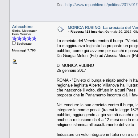
Da -
http://www.repubblica.it/politica/2017/0
Arlecchino
MONICA RUBINO. La crociata del Venet
Global Moderator
«
Risposta #23 inserito::
Gennaio 29, 2017, 08
Hero Member
La crociata del Veneto contro il burqa: "Vietate
Scollegato
La maggioranza leghista ha proposto un progett
pubblici, come già avviene per caschi e pas
Messaggi: 7.790
Da Giorgia Meloni (Fdi) ad Alessia Morani (Pd
Di MONICA RUBINO
26 gennaio 2017
ROMA - "Divieto di burqa e niqab anche in Ital
regionale leghista Alberto Villanova ha illustra
che nasconde il volto, diffuso in alcuni Paes
proposta che in Parlamento incontra già il fav
Nel condurre la sua crociata contro il burqa, 
integrare le norme penali (tra cui la legge 152
pubblici, aggiungendo ai già vietati caschi 
anche la reclusione da 4 a 12 mesi con la mul
religione islamica all’occultamento del volto.
Indossare un velo integrale in Italia non è un