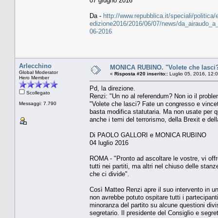
07 giugno 2016
Da -
http://www.repubblica.it/speciali/politica
edizione2016/2016/06/07/news/da_airaudo_a_f
06-2016
Arlecchino
MONICA RUBINO. "Volete che lasci?
Global Moderator
«
Risposta #20 inserito::
Luglio 05, 2016, 12:
Hero Member
Pd, la direzione.
Scollegato
Renzi: "Un no al referendum? Non io il prob
"Volete che lasci? Fate un congresso e vince
Messaggi: 7.790
basta modifica statutaria. Ma non usate per qu
anche i temi del terrorismo, della Brexit e del
Di PAOLO GALLORI e MONICA RUBINO
04 luglio 2016
ROMA - "Pronto ad ascoltare le vostre, vi off
tutti nei partiti, ma altri nel chiuso delle st
che ci divide".
Così Matteo Renzi apre il suo intervento in un
non avrebbe potuto ospitare tutti i partecipanti
minoranza del partito su alcune questioni divis
segretario. Il presidente del Consiglio e segre