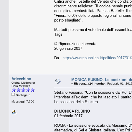
Critici anche i 5stelle del Veneto che condizi
discriminante religiosa: "Il codice penale pun
consigliera pentastellata Patrizia Bartelle. Il
"Finora lo 0% delle proposte regionali si sono
posto sbagliato".
Martedì prossimo il voto finale dell’assemblea
Tags
© Riproduzione riservata
26 gennaio 2017
Da -
http://www.repubblica.it/politica/2017/
Arlecchino
MONICA RUBINO. Le posizioni del
Global Moderator
«
Risposta #24 inserito::
Febbraio 01, 2017
Hero Member
Stefano Fassina: "Con la scissione dal Pd, D'
Scollegato
Intervista all'ex dem, che ha lasciato il partit
Le posizioni della Sinistra
Messaggi: 7.790
Di MONICA RUBINO
01 febbraio 2017
ROMA - La scissione evocata da Massimo D'Ale
alternativa, di Sel e Sinistra Italiana. L'ex