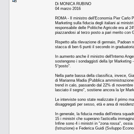
Di MONICA RUBINO
04 marzo 2016
ROMA - Il ministro dell'Economia Pier Carlo P
Marketing sulla fiducia degli italiani ai minis
responsabile delle Politiche Agricole era al 
piazzandosi al terzo posto a pari merito con G
Rispetto alla rilevazione di gennaio, Padoan 
stacca di ben 6 punti il secondo in graduatoria
In aumento anche il ministro dell'Interno Ange
sostengono i sondaggisti della Ipr Marketing - 
5°posto".
Nella parte bassa della classifica, invece, Gi
di Marianna Madia (Pubblica amministrazione
trend in calo, passando dal 22% di novembre a
lasciato il segno", sostiene ancora la Ipr Mark
Le interviste sono state realizzate il primo ma
disaggregati per sesso, età e area di residenz
In generale, la fiducia media dell'intera squa
15 i ministri che superano l'asticella immaginar
Infine sono 4 i ministri in "zona rossa", ossia 
(Istruzione) e Federica Guidi (Sviluppo Econo