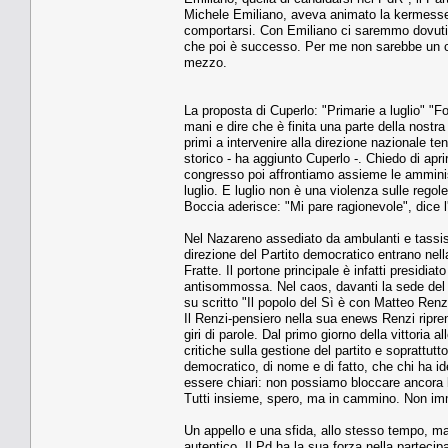
Michele Emiliano, aveva animato la kermesse d
comportarsi. Con Emiliano ci saremmo dovuti r
che poi è successo. Per me non sarebbe un com
mezzo.
La proposta di Cuperlo: "Primarie a luglio" "Fo
mani e dire che è finita una parte della nostr
primi a intervenire alla direzione nazionale t
storico - ha aggiunto Cuperlo -. Chiedo di apri
congresso poi affrontiamo assieme le amminis
luglio. E luglio non è una violenza sulle rego
Boccia aderisce: "Mi pare ragionevole", dice 
Nel Nazareno assediato da ambulanti e tassisti 
direzione del Partito democratico entrano nell
Fratte. Il portone principale è infatti presidia
antisommossa. Nel caos, davanti la sede del P
su scritto "Il popolo del Sì è con Matteo Renzi"
Il Renzi-pensiero nella sua enews Renzi ripre
giri di parole. Dal primo giorno della vittoria
critiche sulla gestione del partito e soprattut
democratico, di nome e di fatto, che chi ha id
essere chiari: non possiamo bloccare ancora l
Tutti insieme, spero, ma in cammino. Non immob
Un appello e una sfida, allo stesso tempo, ma
autentico. Il Pd ha la sua forza nella parteci