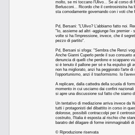
molto, se mi toccano l'Ulivo... Se al corso di 
Berlusconi... Ricordo che il centrosinistra ha 
sta comodamente governando con i voti che ho 
Pd, Bersani: ''L'Ulivo? L'abbiamo fatto noi. Re
"Io, assieme ad altri -aggiunge l'ex premier - 
volte si ha l'impressione, invece, che il segret
pezzo di partito".
Pd, Bersani si sfoga: "Sembra che Renzi vogli
Anche Gianni Cuperlo perde il suo consueto a
denuncia di quelli che perdono e scappano via c
si è tenuto il pallone per sé e ha espulso gli
non ha migliorato, anzi ha peggiorato l'arte di s
l'opportunismo, anzi il trasformismo. Io l'avevo 
A replicare, dalla cattedra della scuola di for
momento in cui usciamo dai confini nazionali si
si apre una discussione sul fatto che siamo d
Un tentativo di mediazione arriva invece da Wal
tutti i protagonisti del dibattito in corso in que
dolorose, possibili contraccolpi per il centro
costruito, l'Italia è esposta al rischio che st
baratro del dilagare di forme inimmaginabili d
© Riproduzione riservata