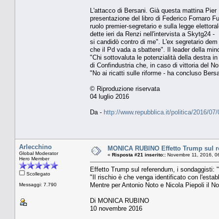
L'attacco di Bersani. Già questa mattina Pier L
presentazione del libro di Federico Fornaro Fu
ruolo premier-segretario e sulla legge elettoral
dette ieri da Renzi nell'intervista a Skytg24 
si candidò contro di me". L'ex segretario dem 
che il Pd vada a sbattere". Il leader della mino
"Chi sottovaluta le potenzialità della destra 
di Confindustria che, in caso di vittoria del N
"No ai ricatti sulle riforme - ha concluso Bers
© Riproduzione riservata
04 luglio 2016
Da -
http://www.repubblica.it/politica/2016
Arlecchino
MONICA RUBINO Effetto Trump sul ref
Global Moderator
«
Risposta #21 inserito::
Novembre 11, 2016, 0
Hero Member
Effetto Trump sul referendum, i sondaggisti:
Scollegato
"Il rischio è che venga identificato con l'est
Mentre per Antonio Noto e Nicola Piepoli il No
Messaggi: 7.790
Di MONICA RUBINO
10 novembre 2016