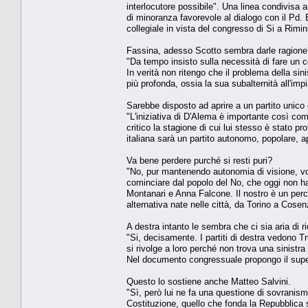
interlocutore possibile". Una linea condivisa 
di minoranza favorevole al dialogo con il Pd.
collegiale in vista del congresso di Si a Rimi
Fassina, adesso Scotto sembra darle ragione
"Da tempo insisto sulla necessità di fare un 
In verità non ritengo che il problema della sini
più profonda, ossia la sua subalternità all'impi
Sarebbe disposto ad aprire a un partito unic
"L'iniziativa di D'Alema è importante così com
critico la stagione di cui lui stesso è stato p
italiana sarà un partito autonomo, popolare, a
Va bene perdere purché si resti puri?
"No, pur mantenendo autonomia di visione, vog
cominciare dal popolo del No, che oggi non h
Montanari e Anna Falcone. Il nostro è un percor
alternativa nate nelle città, da Torino a Cosen
A destra intanto le sembra che ci sia aria di r
"Si, decisamente. I partiti di destra vedono 
si rivolge a loro perché non trova una sinistra 
Nel documento congressuale propongo il supe
Questo lo sostiene anche Matteo Salvini.
"Sì, però lui ne fa una questione di sovranism
Costituzione, quello che fonda la Repubblica s