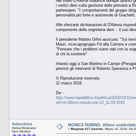
Nel video D'Alema ribadisce dunque quanto già
i vertici dem sulla gestione delle primarie a 
partenopeo: "I comportamenti del gruppo dirige
personalità più forte e autorevole di Giachetti
Alle sferzanti dichiarazioni di D'Alema rispond
componente della segreteria dem - il suo diseg
Il presidente Matteo Orfini assicura: "Sui tem
Mauri, vicecapogruppo Pd alla Camera e coor
"Pensare che i problemi siano nati con la segr
di chi la sostiene".
Intanto oggi a San Martino in Campo (Perugia)
previsti gli interventi di Roberto Speranza e 
© Riproduzione riservata
11 marzo 2016
Da -
http://www.repubblica.it/politica/2016/03/1
ref=nl-Ultimo-minuto-ore-13_11-03-2016
Arlecchino
MONICA RUBINO. Alfano soddisfatto: 
Global Moderator
«
Risposta #17 inserito::
Marzo 16, 2016, 04:3
Hero Member