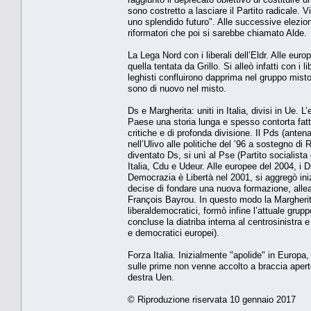
sono costretto a lasciare il Partito radicale. V
uno splendido futuro". Alle successive elezioni 
riformatori che poi si sarebbe chiamato Alde.
La Lega Nord con i liberali dell’Eldr. Alle eur
quella tentata da Grillo. Si alleò infatti con i 
leghisti confluirono dapprima nel gruppo misto
sono di nuovo nel misto.
Ds e Margherita: uniti in Italia, divisi in Ue. 
Paese una storia lunga e spesso contorta fatta
critiche e di profonda divisione. Il Pds (anten
nell’Ulivo alle politiche del ’96 a sostegno di
diventato Ds, si unì al Pse (Partito socialist
Italia, Cdu e Udeur. Alle europee del 2004, i 
Democrazia è Libertà nel 2001, si aggregò inizi
decise di fondare una nuova formazione, allea
François Bayrou. In questo modo la Margherit
liberaldemocratici, formò infine l’attuale gru
concluse la diatriba interna al centrosinistra e
e democratici europei).
Forza Italia. Inizialmente "apolide" in Europa,
sulle prime non venne accolto a braccia aperte
destra Uen.
© Riproduzione riservata 10 gennaio 2017