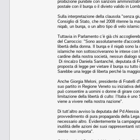
proibizione punibile con sanzioni amministrativ
postale con il burqa o il divieto valido in Lomb
Sulla interpretazione della clausola "senza giu
Consiglio di Stato, che nel 2008 ritenne la mat
niqab, un burqa, o un altro tipo di velo islamic
Tuttavia in Parlamento c’è già chi accogliere
del Carroccio: "Sono assolutamente d'accordo 
libertà della donna. Il burqa e il niqab sono 
islamiche non sottoscriveranno le intese con 
cardine della nostra società, nessun dialogo s
Di rincalzo Daniela Santanché, deputata di For
proposta di legge per vietare il burqa su tutto 
Sarebbe una legge di liberta perché la maggio
Anche Giorgia Meloni, presidente di Fratelli d'
suo partito in Regione Veneto su iniziativa de
può consentire a uomini o donne di girare con i
limitazione della libertà di culto: l’Italia è un
viene a vivere nella nostra nazione".
Di tutt’altro avviso la deputata del Pd Aless
provvedimento di pura propaganda della Lega 
necessario altro. Evidentemente la campagna e
inutilità delle azioni dei suoi rappresentanti i
niente non importa".