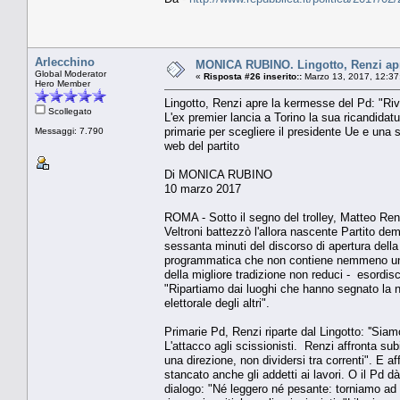
Arlecchino
MONICA RUBINO. Lingotto, Renzi apre
Global Moderator
«
Risposta #26 inserito::
Marzo 13, 2017, 12:37
Hero Member
Lingotto, Renzi apre la kermesse del Pd: "Riv
Scollegato
L'ex premier lancia a Torino la sua ricandidatu
primarie per scegliere il presidente Ue e una s
Messaggi: 7.790
web del partito
Di MONICA RUBINO
10 marzo 2017
ROMA - Sotto il segno del trolley, Matteo Renz
Veltroni battezzò l'allora nascente Partito de
sessanta minuti del discorso di apertura della 
programmatica che non contiene nemmeno una pa
della migliore tradizione non reduci - esordis
"Ripartiamo dai luoghi che hanno segnato la no
elettorale degli altri".
Primarie Pd, Renzi riparte dal Lingotto: ''Siamo
L'attacco agli scissionisti. Renzi affronta subi
una direzione, non dividersi tra correnti". E 
stancato anche gli addetti ai lavori. O il Pd 
dialogo: "Né leggero né pesante: torniamo ad 