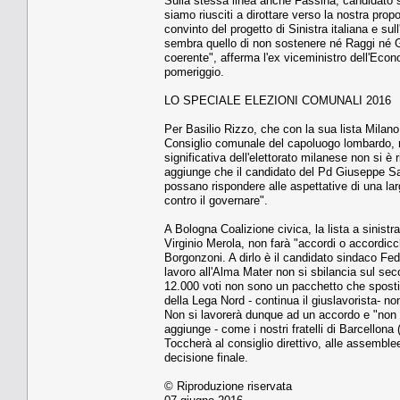
Sulla stessa linea anche Fassina, candidato 
siamo riusciti a dirottare verso la nostra pr
convinto del progetto di Sinistra italiana e su
sembra quello di non sostenere né Raggi né Gi
coerente", afferma l'ex viceministro dell'Econ
pomeriggio.
LO SPECIALE ELEZIONI COMUNALI 2016
Per Basilio Rizzo, che con la sua lista Milano
Consiglio comunale del capoluogo lombardo, ra
significativa dell'elettorato milanese non si 
aggiunge che il candidato del Pd Giuseppe Sal
possano rispondere alle aspettative di una lar
contro il governare".
A Bologna Coalizione civica, la lista a sinistr
Virginio Merola, non farà "accordi o accordicch
Borgonzoni. A dirlo è il candidato sindaco Fede
lavoro all'Alma Mater non si sbilancia sul seco
12.000 voti non sono un pacchetto che sposti
della Lega Nord - continua il giuslavorista- no
Non si lavorerà dunque ad un accordo e "non d
aggiunge - come i nostri fratelli di Barcellon
Toccherà al consiglio direttivo, alle assemblee
decisione finale.
© Riproduzione riservata