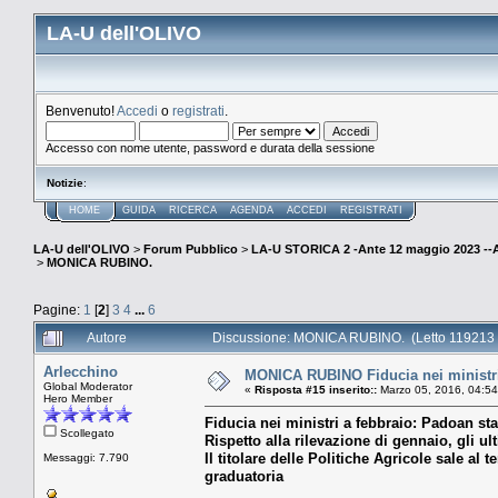
LA-U dell'OLIVO
Benvenuto!
Accedi
o
registrati
.
Accesso con nome utente, password e durata della sessione
Notizie
:
HOME
GUIDA
RICERCA
AGENDA
ACCEDI
REGISTRATI
LA-U dell'OLIVO
>
Forum Pubblico
>
LA-U STORICA 2 -Ante 12 maggio 2023 
>
MONICA RUBINO.
Pagine:
1
[
2
]
3
4
...
6
Autore
Discussione: MONICA RUBINO. (Letto 119213 
Arlecchino
MONICA RUBINO Fiducia nei ministri a
Global Moderator
«
Risposta #15 inserito::
Marzo 05, 2016, 04:54
Hero Member
Fiducia nei ministri a febbraio: Padoan stac
Scollegato
Rispetto alla rilevazione di gennaio, gli ul
Il titolare delle Politiche Agricole sale al
Messaggi: 7.790
graduatoria