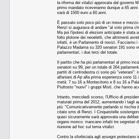
la riforma dei vitalizi approvata dal governo M
primo mandato riceveranno dunque a 65 anni 950
sarà di 1500 euro a 60 anni.
È passato solo poco più di un mese e mezzo d
Renzi si augurava di andare "al voto prima che 
Ma poi l'ipotesi di elezioni anticipate è stata
folto plotone dei neoeletti, che altrimenti avre
infatti, è un Parlamento di novizi. Facciamo 
Palazzo Madama su 320 senatori 191 sono neo
parlamentari, i due terzi del totale.
Il partito che ha più parlamentari al primo in
senatori su 99, per un totale di 264 parlamentar
partiti di centrodestra ci sono più "veterani": 
alfaniani di Ap alla prima esperienza sono 11 
metà: 7 su 16 a Montecitorio e 8 su 16 a Palaz
Piuttosto "nuovi" i gruppi Misti, che hanno acc
Intanto, mercoledì scorso, l'Ufficio di presiden
maturati prima del 2012, aumentando i tagli a
più: "Comunicativamente parlando si rischia di
citato sms di Renzi. I Cinquestelle sostengono 
quasi sicuramente sarà approvata una delibera 
organo monco: mancano infatti tre segretari 
riunione ad hoc sul tema vitalizi.
Contro la sforbiciata agli assegni protestano in