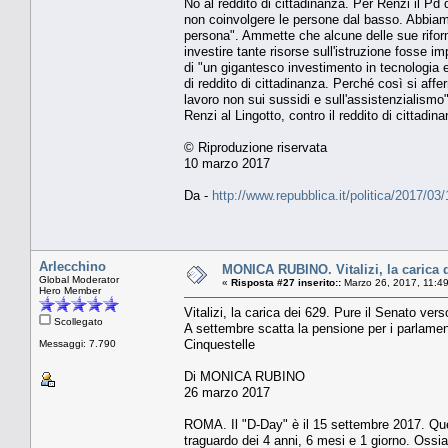
No al reddito di cittadinanza. Per Renzi il Pd
non coinvolgere le persone dal basso. Abbiamo 
persona". Ammette che alcune delle sue rifor
investire tante risorse sull'istruzione fosse i
di "un gigantesco investimento in tecnologia 
di reddito di cittadinanza. Perché così si aff
lavoro non sui sussidi e sull'assistenzialismo"
Renzi al Lingotto, contro il reddito di cittadin
© Riproduzione riservata
10 marzo 2017
Da -
http://www.repubblica.it/politica/2017
Arlecchino
MONICA RUBINO. Vitalizi, la carica d
Global Moderator
«
Risposta #27 inserito::
Marzo 26, 2017, 11:4
Hero Member
Vitalizi, la carica dei 629. Pure il Senato vers
Scollegato
A settembre scatta la pensione per i parlamen
Cinquestelle
Messaggi: 7.790
Di MONICA RUBINO
26 marzo 2017
ROMA. Il "D-Day" è il 15 settembre 2017. Quel 
traguardo dei 4 anni, 6 mesi e 1 giorno. Ossia