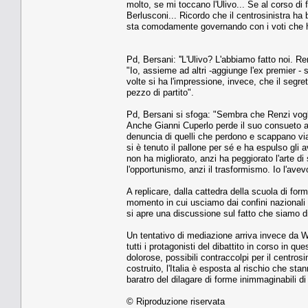
molto, se mi toccano l'Ulivo... Se al corso di 
Berlusconi... Ricordo che il centrosinistra ha 
sta comodamente governando con i voti che ho 
Pd, Bersani: ''L'Ulivo? L'abbiamo fatto noi. Re
"Io, assieme ad altri -aggiunge l'ex premier - 
volte si ha l'impressione, invece, che il segret
pezzo di partito".
Pd, Bersani si sfoga: "Sembra che Renzi vogli
Anche Gianni Cuperlo perde il suo consueto a
denuncia di quelli che perdono e scappano via c
si è tenuto il pallone per sé e ha espulso gli
non ha migliorato, anzi ha peggiorato l'arte di s
l'opportunismo, anzi il trasformismo. Io l'avevo 
A replicare, dalla cattedra della scuola di for
momento in cui usciamo dai confini nazionali si
si apre una discussione sul fatto che siamo d
Un tentativo di mediazione arriva invece da Wal
tutti i protagonisti del dibattito in corso in que
dolorose, possibili contraccolpi per il centro
costruito, l'Italia è esposta al rischio che st
baratro del dilagare di forme inimmaginabili d
© Riproduzione riservata