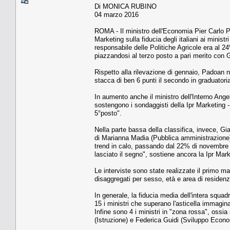
Di MONICA RUBINO
04 marzo 2016
ROMA - Il ministro dell'Economia Pier Carlo P
Marketing sulla fiducia degli italiani ai minis
responsabile delle Politiche Agricole era al 
piazzandosi al terzo posto a pari merito con G
Rispetto alla rilevazione di gennaio, Padoan 
stacca di ben 6 punti il secondo in graduatoria
In aumento anche il ministro dell'Interno Ange
sostengono i sondaggisti della Ipr Marketing - 
5°posto".
Nella parte bassa della classifica, invece, Gi
di Marianna Madia (Pubblica amministrazione
trend in calo, passando dal 22% di novembre a
lasciato il segno", sostiene ancora la Ipr Mark
Le interviste sono state realizzate il primo ma
disaggregati per sesso, età e area di residenz
In generale, la fiducia media dell'intera squa
15 i ministri che superano l'asticella immaginar
Infine sono 4 i ministri in "zona rossa", ossia 
(Istruzione) e Federica Guidi (Sviluppo Econo