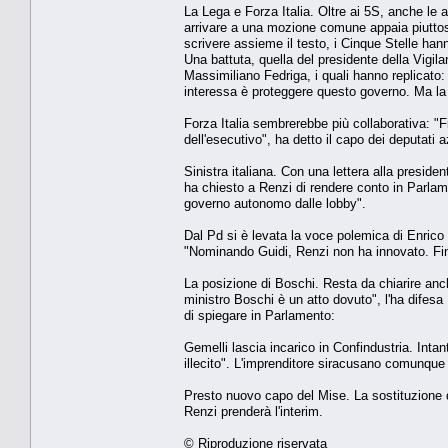
La Lega e Forza Italia. Oltre ai 5S, anche le al
arrivare a una mozione comune appaia piuttost
scrivere assieme il testo, i Cinque Stelle ha
Una battuta, quella del presidente della Vigi
Massimiliano Fedriga, i quali hanno replicato:
interessa è proteggere questo governo. Ma la 
Forza Italia sembrerebbe più collaborativa: "F
dell'esecutivo", ha detto il capo dei deputati 
Sinistra italiana. Con una lettera alla preside
ha chiesto a Renzi di rendere conto in Parlame
governo autonomo dalle lobby".
Dal Pd si è levata la voce polemica di Enrico
"Nominando Guidi, Renzi non ha innovato. Fin da
La posizione di Boschi. Resta da chiarire anc
ministro Boschi è un atto dovuto", l'ha difes
di spiegare in Parlamento:
Gemelli lascia incarico in Confindustria. Intan
illecito". L'imprenditore siracusano comunque 
Presto nuovo capo del Mise. La sostituzione d
Renzi prenderà l'interim.
© Riproduzione riservata