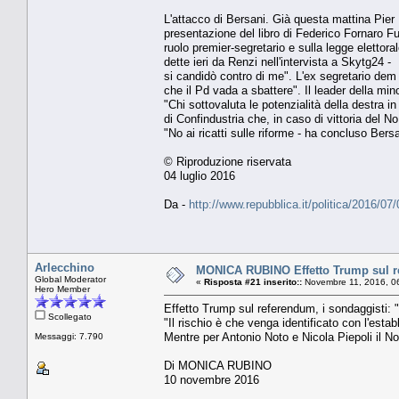
L'attacco di Bersani. Già questa mattina Pier L
presentazione del libro di Federico Fornaro Fu
ruolo premier-segretario e sulla legge elettoral
dette ieri da Renzi nell'intervista a Skytg24 
si candidò contro di me". L'ex segretario dem 
che il Pd vada a sbattere". Il leader della mino
"Chi sottovaluta le potenzialità della destra 
di Confindustria che, in caso di vittoria del N
"No ai ricatti sulle riforme - ha concluso Bers
© Riproduzione riservata
04 luglio 2016
Da -
http://www.repubblica.it/politica/2016
Arlecchino
MONICA RUBINO Effetto Trump sul ref
Global Moderator
«
Risposta #21 inserito::
Novembre 11, 2016, 0
Hero Member
Effetto Trump sul referendum, i sondaggisti:
Scollegato
"Il rischio è che venga identificato con l'est
Mentre per Antonio Noto e Nicola Piepoli il No
Messaggi: 7.790
Di MONICA RUBINO
10 novembre 2016