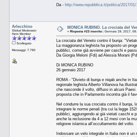
Da -
http://www.repubblica.it/politica/2017/0
Arlecchino
MONICA RUBINO. La crociata del Venet
Global Moderator
«
Risposta #23 inserito::
Gennaio 29, 2017, 08
Hero Member
La crociata del Veneto contro il burqa: "Vietate
Scollegato
La maggioranza leghista ha proposto un progett
pubblici, come già avviene per caschi e pas
Messaggi: 7.790
Da Giorgia Meloni (Fdi) ad Alessia Morani (Pd
Di MONICA RUBINO
26 gennaio 2017
ROMA - "Divieto di burqa e niqab anche in Ital
regionale leghista Alberto Villanova ha illustra
che nasconde il volto, diffuso in alcuni Paes
proposta che in Parlamento incontra già il fav
Nel condurre la sua crociata contro il burqa, 
integrare le norme penali (tra cui la legge 152
pubblici, aggiungendo ai già vietati caschi 
anche la reclusione da 4 a 12 mesi con la mul
religione islamica all’occultamento del volto.
Indossare un velo integrale in Italia non è un