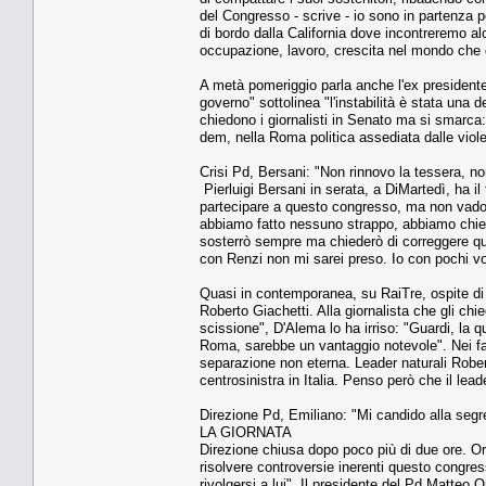
del Congresso - scrive - io sono in partenza pe
di bordo dalla California dove incontreremo al
occupazione, lavoro, crescita nel mondo che 
A metà pomeriggio parla anche l'ex presidente 
governo" sottolinea "l'instabilità è stata una 
chiedono i giornalisti in Senato ma si smarca: "
dem, nella Roma politica assediata dalle viole
Crisi Pd, Bersani: "Non rinnovo la tessera, n
Pierluigi Bersani in serata, a DiMartedì, ha i
partecipare a questo congresso, ma non vado ce
abbiamo fatto nessuno strappo, abbiamo chies
sosterrò sempre ma chiederò di correggere qua
con Renzi non mi sarei preso. Io con pochi vot
Quasi in contemporanea, su RaiTre, ospite di
Roberto Giachetti. Alla giornalista che gli chi
scissione", D'Alema lo ha irriso: "Guardi, la q
Roma, sarebbe un vantaggio notevole". Nei fat
separazione non eterna. Leader naturali Rober
centrosinistra in Italia. Penso però che il lead
Direzione Pd, Emiliano: "Mi candido alla segr
LA GIORNATA
Direzione chiusa dopo poco più di due ore. Orfi
risolvere controversie inerenti questo congres
rivolgersi a lui". Il presidente del Pd Matteo O