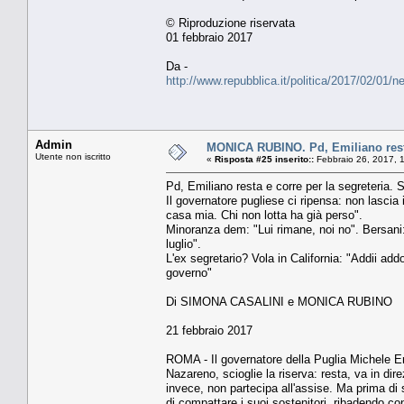
© Riproduzione riservata
01 febbraio 2017
Da -
http://www.repubblica.it/politica/2017/02/0
Admin
MONICA RUBINO. Pd, Emiliano resta 
Utente non iscritto
«
Risposta #25 inserito::
Febbraio 26, 2017, 
Pd, Emiliano resta e corre per la segreteria.
Il governatore pugliese ci ripensa: non lascia
casa mia. Chi non lotta ha già perso".
Minoranza dem: "Lui rimane, noi no". Bersani: 
luglio".
L'ex segretario? Vola in California: "Addii add
governo"
Di SIMONA CASALINI e MONICA RUBINO
21 febbraio 2017
ROMA - Il governatore della Puglia Michele Em
Nazareno, scioglie la riserva: resta, va in dir
invece, non partecipa all'assise. Ma prima di 
di compattare i suoi sostenitori, ribadendo co