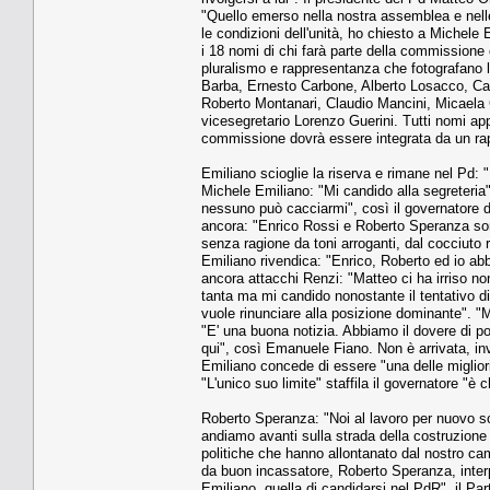
"Quello emerso nella nostra assemblea e nelle 
le condizioni dell'unità, ho chiesto a Michel
i 18 nomi di chi farà parte della commissione c
pluralismo e rappresentanza che fotografano lo
Barba, Ernesto Carbone, Alberto Losacco, Ca
Roberto Montanari, Claudio Mancini, Micaela
vicesegretario Lorenzo Guerini. Tutti nomi app
commissione dovrà essere integrata da un rap
Emiliano scioglie la riserva e rimane nel Pd: 
Michele Emiliano: "Mi candido alla segreteria
nessuno può cacciarmi", così il governatore d
ancora: "Enrico Rossi e Roberto Speranza so
senza ragione da toni arroganti, dal cocciuto r
Emiliano rivendica: "Enrico, Roberto ed io abb
ancora attacchi Renzi: "Matteo ci ha irriso no
tanta ma mi candido nonostante il tentativo d
vuole rinunciare alla posizione dominante". "
"E' una buona notizia. Abbiamo il dovere di po
qui", così Emanuele Fiano. Non è arrivata, in
Emiliano concede di essere "una delle migliori
"L'unico suo limite" staffila il governatore "è 
Roberto Speranza: "Noi al lavoro per nuovo so
andiamo avanti sulla strada della costruzione 
politiche che hanno allontanato dal nostro ca
da buon incassatore, Roberto Speranza, interpe
Emiliano, quella di candidarsi nel PdR", il P