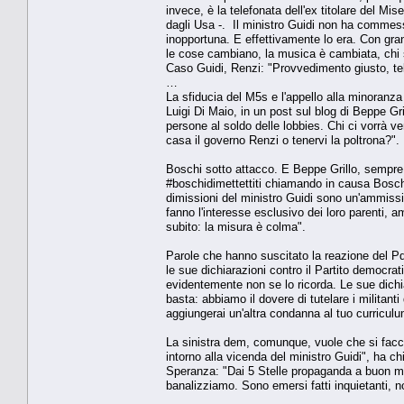
invece, è la telefonata dell'ex titolare del Mi
dagli Usa -. Il ministro Guidi non ha commess
inopportuna. E effettivamente lo era. Con gra
le cose cambiano, la musica è cambiata, chi 
Caso Guidi, Renzi: "Provvedimento giusto, tel
…
La sfiducia del M5s e l'appello alla minoranza
Luigi Di Maio, in un post sul blog di Beppe G
persone al soldo delle lobbies. Chi ci vorrà v
casa il governo Renzi o tenervi la poltrona?". D
Boschi sotto attacco. E Beppe Grillo, sempre 
#boschidimettettiti chiamando in causa Boschi
dimissioni del ministro Guidi sono un'ammiss
fanno l'interesse esclusivo dei loro parenti, a
subito: la misura è colma".
Parole che hanno suscitato la reazione del Pd 
le sue dichiarazioni contro il Partito democr
evidentemente non se lo ricorda. Le sue dich
basta: abbiamo il dovere di tutelare i militant
aggiungerai un'altra condanna al tuo curriculu
La sinistra dem, comunque, vuole che si faccia
intorno alla vicenda del ministro Guidi", ha ch
Speranza: "Dai 5 Stelle propaganda a buon merc
banalizziamo. Sono emersi fatti inquietanti, n