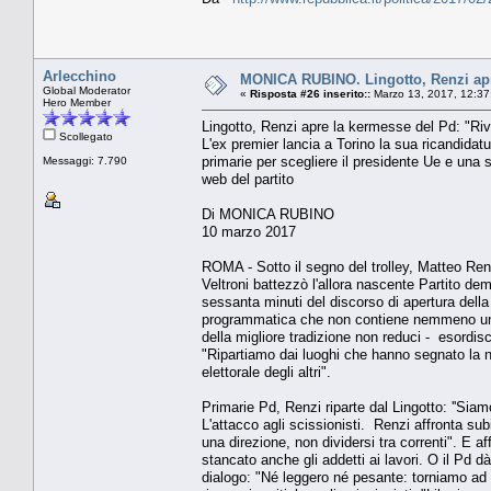
Arlecchino
MONICA RUBINO. Lingotto, Renzi apre
Global Moderator
«
Risposta #26 inserito::
Marzo 13, 2017, 12:37
Hero Member
Lingotto, Renzi apre la kermesse del Pd: "Riv
Scollegato
L'ex premier lancia a Torino la sua ricandidatu
primarie per scegliere il presidente Ue e una s
Messaggi: 7.790
web del partito
Di MONICA RUBINO
10 marzo 2017
ROMA - Sotto il segno del trolley, Matteo Renz
Veltroni battezzò l'allora nascente Partito de
sessanta minuti del discorso di apertura della 
programmatica che non contiene nemmeno una pa
della migliore tradizione non reduci - esordis
"Ripartiamo dai luoghi che hanno segnato la no
elettorale degli altri".
Primarie Pd, Renzi riparte dal Lingotto: ''Siamo
L'attacco agli scissionisti. Renzi affronta subi
una direzione, non dividersi tra correnti". E 
stancato anche gli addetti ai lavori. O il Pd 
dialogo: "Né leggero né pesante: torniamo ad 