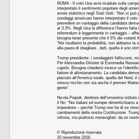
ROMA - Il voto Usa avrà ricadute sulla campag
interpretato il sentimento popolare degli amer
errore statistico negli Stati Uniti. “Non si può 
sondaggi americani hanno interpretato il voto
prevedere un vantaggio della candidata democr
al 3,3%. Negli Usa la differenza l’hanno fatta i 
referendum è leggermente in vantaggio – aff
bisogna tener presente che il 5% dei votanti i
“Noi studiamo la probabilità, non abbiamo la sf
alla paura di sbagliare...beh, quella è uno sti
Trump presidente: i sondaggisti falliscono, m
Per Alessandra Ghisleri di Euromedia Research
capirlo. Bisogna chiedersi invece se l’identifi
fattore di allontanamento. La candidata demo
piaciuto all’America rurale, quella del Nord, il
stesso rischio non sia anche il premier Matte
gente”.
Nicola Piepoli, direttore dell’omonimo istituto 
il No: “Noi italiani ed europei dimentichiamo 
imperatore – perché Trump non ha di se stes
cambiamenti della nostra Costituzione. Trump 
vittoria, ma piuttosto meravigliati: da un nos
© Riproduzione riservata
10 novembre 2016