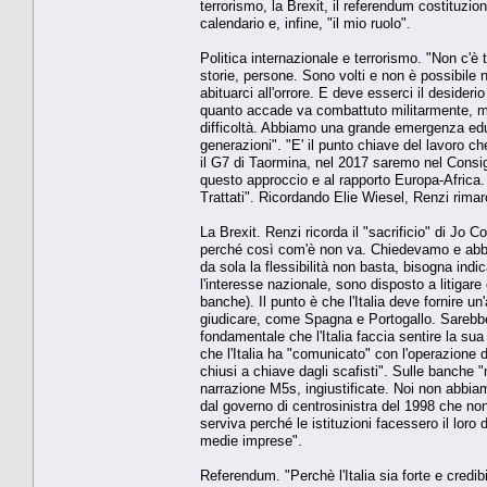
terrorismo, la Brexit, il referendum costituzio
calendario e, infine, "il mio ruolo".
Politica internazionale e terrorismo. "Non c'è
storie, persone. Sono volti e non è possibile 
abituarci all'orrore. E deve esserci il desider
quanto accade va combattuto militarmente, ma 
difficoltà. Abbiamo una grande emergenza educ
generazioni". "E' il punto chiave del lavoro ch
il G7 di Taormina, nel 2017 saremo nel Consig
questo approccio e al rapporto Europa-Africa. 
Trattati". Ricordando Elie Wiesel, Renzi rima
La Brexit. Renzi ricorda il "sacrificio" di Jo
perché così com'è non va. Chiedevamo e abbiam
da sola la flessibilità non basta, bisogna ind
l'interesse nazionale, sono disposto a litigare
banche). Il punto è che l'Italia deve fornire 
giudicare, come Spagna e Portogallo. Sarebb
fondamentale che l'Italia faccia sentire la sua 
che l'Italia ha "comunicato" con l'operazione d
chiusi a chiave dagli scafisti". Sulle banche "
narrazione M5s, ingiustificate. Noi non abbiam
dal governo di centrosinistra del 1998 che non
serviva perché le istituzioni facessero il loro d
medie imprese".
Referendum. "Perchè l'Italia sia forte e credi