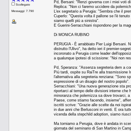
Pd, Bersani: "Renzi governa con i miei voti di
Scollegato
Replica: "Non ci faremo uccidere da polemich
L'ex segretario a Perugia: "Sembra che il premie
Messaggi: 7.790
Cuperlo: "Questa volta il pallone se l'è tenuto 
siamo quelli più a sinistra".
E Guerini-Serracchiani rispondono per la magg
Di MONICA RUBINO
PERUGIA - È arrabbiato Pier Luigi Bersani. Non
distrutto l'Ulivo", ha detto ieri il premier-se
incoronato a Perugia come leader dell'opposizi
a qualunque ipotesi di scissione: "Noi non res
Pd, Speranza: "Assenza segreteria dem a con
Più tardi, ospite su RaiTre alla trasmissione 
l'alternativa alla segreteria renziana: "Sono
espressione di un disagio del nostro popolo".
Serracchiani: "Una nuova generazione sta prov
riportarci al tempo delle divisioni interne che
minoranza che polemizza sa dove trovarci, a l
Paese, come stiamo facendo, insieme", afferman
iscritti scrive: "Grazie alle scelte da noi ispi
in due anni che Berlusconi in venti. E ora tut
vicenda della stepchild adoption, siamo riusci
Ma torniamo a Perugia, dove è andata in scena
giornata del seminario di San Martino in Campo