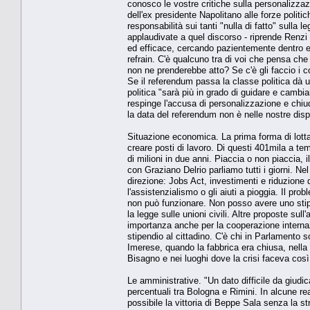
conosco le vostre critiche sulla personalizza
dell'ex presidente Napolitano alle forze politic
responsabilità sui tanti "nulla di fatto" sulla 
applaudivate a quel discorso - riprende Renzi 
ed efficace, cercando pazientemente dentro e 
refrain. C'è qualcuno tra di voi che pensa che
non ne prenderebbe atto? Se c'è gli faccio i 
Se il referendum passa la classe politica dà un
politica "sarà più in grado di guidare e cambia
respinge l'accusa di personalizzazione e chiu
la data del referendum non è nelle nostre dispon
Situazione economica. La prima forma di lotta a
creare posti di lavoro. Di questi 401mila a t
di milioni in due anni. Piaccia o non piaccia,
con Graziano Delrio parliamo tutti i giorni. Ne
direzione: Jobs Act, investimenti e riduzione d
l'assistenzialismo o gli aiuti a pioggia. Il pro
non può funzionare. Non posso avere uno stipend
la legge sulle unioni civili. Altre proposte sul
importanza anche per la cooperazione internaz
stipendio al cittadino. C'è chi in Parlamento s
Imerese, quando la fabbrica era chiusa, nella 
Bisagno e nei luoghi dove la crisi faceva co
Le amministrative. "Un dato difficile da giudic
percentuali tra Bologna e Rimini. In alcune rea
possibile la vittoria di Beppe Sala senza la st