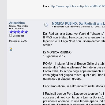
Da -
http://www.repubblica.it/politica/2016
Arlecchino
MONICA RUBINO. Dai Radicali alla Leg
Global Moderator
«
Risposta #22 inserito::
Gennaio 12, 2017, 12
Hero Member
Dai Radicali alla Lega, vent'anni di "giravolte"
Scollegato
Il M5S non è stato l'unico partito a tentare il 
lepenisti e la Lega Nord con i liberaldemocrat
Messaggi: 7.790
storico
Di MONICA RUBINO
10 gennaio 2017
ROMA - Il piano fallito di Beppe Grillo di stabi
mente altre "strane alleanze" tentate in passato
Forza Italia, lo scopo degli apparentamenti è s
zona grigia del gruppo misto, quello dei "non 
garantisce a ciascun gruppo.
Facciamo allora un salto indietro nella storia 
I Radicali con Le Pen. L’accordo tecnico fra i 
successo di voti con la Lista Emma Bonino), f
presidente onorario. In una lettera aperta ind
raggiunto il deprecato obiettivo di costituire 