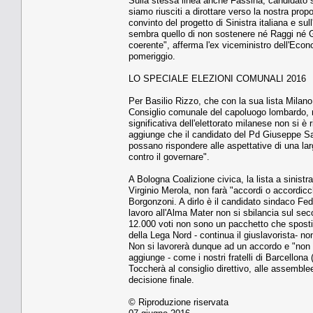
Sulla stessa linea anche Fassina, candidato 
siamo riusciti a dirottare verso la nostra pr
convinto del progetto di Sinistra italiana e su
sembra quello di non sostenere né Raggi né Gi
coerente", afferma l'ex viceministro dell'Econ
pomeriggio.
LO SPECIALE ELEZIONI COMUNALI 2016
Per Basilio Rizzo, che con la sua lista Milano
Consiglio comunale del capoluogo lombardo, ra
significativa dell'elettorato milanese non si 
aggiunge che il candidato del Pd Giuseppe Sal
possano rispondere alle aspettative di una lar
contro il governare".
A Bologna Coalizione civica, la lista a sinistr
Virginio Merola, non farà "accordi o accordicch
Borgonzoni. A dirlo è il candidato sindaco Fede
lavoro all'Alma Mater non si sbilancia sul seco
12.000 voti non sono un pacchetto che sposti
della Lega Nord - continua il giuslavorista- no
Non si lavorerà dunque ad un accordo e "non d
aggiunge - come i nostri fratelli di Barcellon
Toccherà al consiglio direttivo, alle assemblee
decisione finale.
© Riproduzione riservata