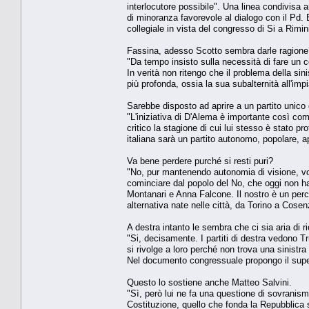
interlocutore possibile". Una linea condivisa 
di minoranza favorevole al dialogo con il Pd.
collegiale in vista del congresso di Si a Rimi
Fassina, adesso Scotto sembra darle ragione
"Da tempo insisto sulla necessità di fare un 
In verità non ritengo che il problema della sini
più profonda, ossia la sua subalternità all'impi
Sarebbe disposto ad aprire a un partito unic
"L'iniziativa di D'Alema è importante così com
critico la stagione di cui lui stesso è stato p
italiana sarà un partito autonomo, popolare, a
Va bene perdere purché si resti puri?
"No, pur mantenendo autonomia di visione, vog
cominciare dal popolo del No, che oggi non h
Montanari e Anna Falcone. Il nostro è un percor
alternativa nate nelle città, da Torino a Cosen
A destra intanto le sembra che ci sia aria di r
"Si, decisamente. I partiti di destra vedono 
si rivolge a loro perché non trova una sinistra 
Nel documento congressuale propongo il supe
Questo lo sostiene anche Matteo Salvini.
"Sì, però lui ne fa una questione di sovranism
Costituzione, quello che fonda la Repubblica s