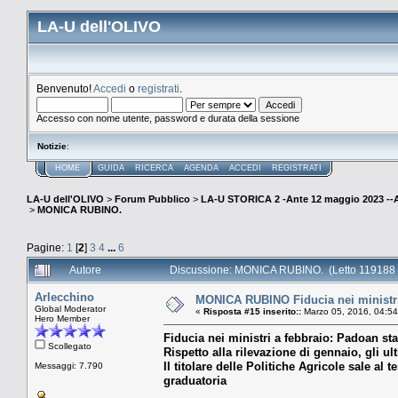
LA-U dell'OLIVO
Benvenuto!
Accedi
o
registrati
.
Accesso con nome utente, password e durata della sessione
Notizie
:
HOME
GUIDA
RICERCA
AGENDA
ACCEDI
REGISTRATI
LA-U dell'OLIVO
>
Forum Pubblico
>
LA-U STORICA 2 -Ante 12 maggio 2023 
>
MONICA RUBINO.
Pagine:
1
[
2
]
3
4
...
6
Autore
Discussione: MONICA RUBINO. (Letto 119188 
Arlecchino
MONICA RUBINO Fiducia nei ministri a
Global Moderator
«
Risposta #15 inserito::
Marzo 05, 2016, 04:54
Hero Member
Fiducia nei ministri a febbraio: Padoan stac
Scollegato
Rispetto alla rilevazione di gennaio, gli ul
Il titolare delle Politiche Agricole sale al
Messaggi: 7.790
graduatoria