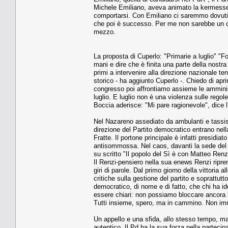
Michele Emiliano, aveva animato la kermesse d
comportarsi. Con Emiliano ci saremmo dovuti r
che poi è successo. Per me non sarebbe un com
mezzo.
La proposta di Cuperlo: "Primarie a luglio" "Fo
mani e dire che è finita una parte della nostr
primi a intervenire alla direzione nazionale t
storico - ha aggiunto Cuperlo -. Chiedo di apri
congresso poi affrontiamo assieme le amminis
luglio. E luglio non è una violenza sulle rego
Boccia aderisce: "Mi pare ragionevole", dice 
Nel Nazareno assediato da ambulanti e tassisti 
direzione del Partito democratico entrano nell
Fratte. Il portone principale è infatti presidia
antisommossa. Nel caos, davanti la sede del P
su scritto "Il popolo del Sì è con Matteo Renzi"
Il Renzi-pensiero nella sua enews Renzi ripre
giri di parole. Dal primo giorno della vittoria
critiche sulla gestione del partito e soprattut
democratico, di nome e di fatto, che chi ha id
essere chiari: non possiamo bloccare ancora l
Tutti insieme, spero, ma in cammino. Non immob
Un appello e una sfida, allo stesso tempo, ma
autentico. Il Pd ha la sua forza nella parteci