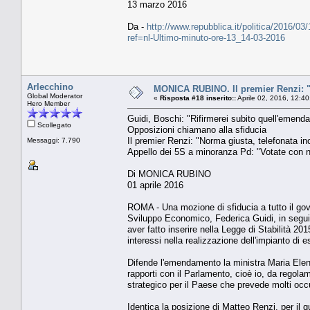
13 marzo 2016
Da -
http://www.repubblica.it/politica/2016/
ref=nl-Ultimo-minuto-ore-13_14-03-2016
Arlecchino
MONICA RUBINO. Il premier Renzi: "
Global Moderator
«
Risposta #18 inserito::
Aprile 02, 2016, 12:4
Hero Member
Guidi, Boschi: "Rifirmerei subito quell'emend
Scollegato
Opposizioni chiamano alla sfiducia
Il premier Renzi: "Norma giusta, telefonata in
Messaggi: 7.790
Appello dei 5S a minoranza Pd: "Votate con no
Di MONICA RUBINO
01 aprile 2016
ROMA - Una mozione di sfiducia a tutto il gov
Sviluppo Economico, Federica Guidi, in seguito
aver fatto inserire nella Legge di Stabilità 
interessi nella realizzazione dell'impianto di 
Difende l'emendamento la ministra Maria Elena 
rapporti con il Parlamento, cioè io, da regol
strategico per il Paese che prevede molti occ
Identica la posizione di Matteo Renzi, per il