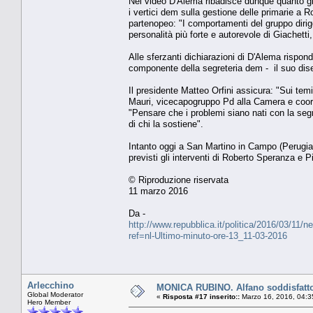
Nel video D'Alema ribadisce dunque quanto già
i vertici dem sulla gestione delle primarie a 
partenopeo: "I comportamenti del gruppo dirige
personalità più forte e autorevole di Giachetti
Alle sferzanti dichiarazioni di D'Alema rispond
componente della segreteria dem - il suo diseg
Il presidente Matteo Orfini assicura: "Sui tem
Mauri, vicecapogruppo Pd alla Camera e coor
"Pensare che i problemi siano nati con la segr
di chi la sostiene".
Intanto oggi a San Martino in Campo (Perugia)
previsti gli interventi di Roberto Speranza e 
© Riproduzione riservata
11 marzo 2016
Da -
http://www.repubblica.it/politica/2016/03/1
ref=nl-Ultimo-minuto-ore-13_11-03-2016
Arlecchino
MONICA RUBINO. Alfano soddisfatto: 
Global Moderator
«
Risposta #17 inserito::
Marzo 16, 2016, 04:3
Hero Member