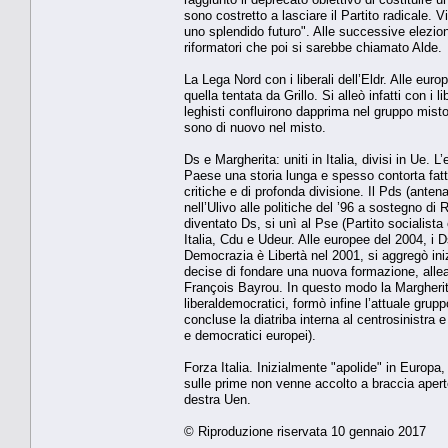
sono costretto a lasciare il Partito radicale. V
uno splendido futuro". Alle successive elezioni 
riformatori che poi si sarebbe chiamato Alde.
La Lega Nord con i liberali dell’Eldr. Alle eur
quella tentata da Grillo. Si alleò infatti con i 
leghisti confluirono dapprima nel gruppo misto
sono di nuovo nel misto.
Ds e Margherita: uniti in Italia, divisi in Ue. 
Paese una storia lunga e spesso contorta fatta
critiche e di profonda divisione. Il Pds (anten
nell’Ulivo alle politiche del ’96 a sostegno di
diventato Ds, si unì al Pse (Partito socialist
Italia, Cdu e Udeur. Alle europee del 2004, i 
Democrazia è Libertà nel 2001, si aggregò inizi
decise di fondare una nuova formazione, allea
François Bayrou. In questo modo la Margherit
liberaldemocratici, formò infine l’attuale gru
concluse la diatriba interna al centrosinistra e
e democratici europei).
Forza Italia. Inizialmente "apolide" in Europa,
sulle prime non venne accolto a braccia aperte
destra Uen.
© Riproduzione riservata 10 gennaio 2017