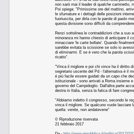
non sarò mai il leader di qualche caminetto, m
Poi spiega: "Primissime ore del mattino, arriv
le sfumature e i dettagli delle posizioni interne
fuoriuscita, per dirla con le parole di paolo m
questa divisione sono difficili da comprendere a
Renzi sottolinea le contraddizioni che a suo av
minoranza mi hanno chiesto di anticipare il co
minacciare 'le carte bollate'. Quando finalmen
sarebbe evitata la scissione se solo io avessi
di eliminarmi. E se è vero che la parola scissi
ricatto".
"Vinca il migliore e poi chi vince ha il diritto
segretario uscente del Pd - l'alternativa è il
è più facile essere guidati da un capo che de
istituzionale - sono arrivati a Roma insieme e
governo del Campidoglio. Dall'altra parte acca
destra in Italia, senza la fatica di fare congre
"Abbiamo indetto il congresso, secondo le regol
vinca il migliore. Se qualcuno vuole lasciare 
quella: venite, non andatevene"
© Riproduzione riservata
21 febbraio 2017
Da -
http://www.repubblica.it/politica/2017