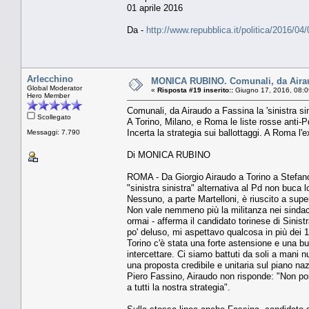
01 aprile 2016
Da -
http://www.repubblica.it/politica/2016
Arlecchino
MONICA RUBINO. Comunali, da Airaudo
Global Moderator
«
Risposta #19 inserito::
Giugno 17, 2016, 08:0
Hero Member
Comunali, da Airaudo a Fassina la 'sinistra si
Scollegato
A Torino, Milano, e Roma le liste rosse anti-P
Incerta la strategia sui ballottaggi. A Roma 
Messaggi: 7.790
Di MONICA RUBINO
ROMA - Da Giorgio Airaudo a Torino a Stefan
"sinistra sinistra" alternativa al Pd non buca 
Nessuno, a parte Martelloni, è riuscito a sup
Non vale nemmeno più la militanza nei sindaca
ormai - afferma il candidato torinese di Sinistr
po' deluso, mi aspettavo qualcosa in più dei 14
Torino c'è stata una forte astensione e una bu
intercettare. Ci siamo battuti da soli a mani 
una proposta credibile e unitaria sul piano n
Piero Fassino, Airaudo non risponde: "Non p
a tutti la nostra strategia".