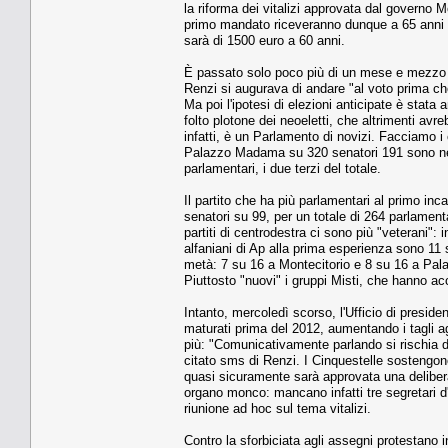
la riforma dei vitalizi approvata dal governo M
primo mandato riceveranno dunque a 65 anni 950
sarà di 1500 euro a 60 anni.
È passato solo poco più di un mese e mezzo d
Renzi si augurava di andare "al voto prima che 
Ma poi l'ipotesi di elezioni anticipate è stata
folto plotone dei neoeletti, che altrimenti avre
infatti, è un Parlamento di novizi. Facciamo 
Palazzo Madama su 320 senatori 191 sono neo
parlamentari, i due terzi del totale.
Il partito che ha più parlamentari al primo in
senatori su 99, per un totale di 264 parlamentar
partiti di centrodestra ci sono più "veterani": 
alfaniani di Ap alla prima esperienza sono 11 
metà: 7 su 16 a Montecitorio e 8 su 16 a Palaz
Piuttosto "nuovi" i gruppi Misti, che hanno acc
Intanto, mercoledì scorso, l'Ufficio di presiden
maturati prima del 2012, aumentando i tagli a
più: "Comunicativamente parlando si rischia di
citato sms di Renzi. I Cinquestelle sostengono 
quasi sicuramente sarà approvata una delibera 
organo monco: mancano infatti tre segretari 
riunione ad hoc sul tema vitalizi.
Contro la sforbiciata agli assegni protestano in