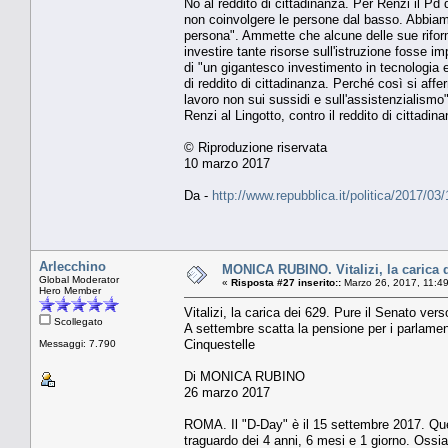
No al reddito di cittadinanza. Per Renzi il Pd
non coinvolgere le persone dal basso. Abbiamo 
persona". Ammette che alcune delle sue rifor
investire tante risorse sull'istruzione fosse i
di "un gigantesco investimento in tecnologia 
di reddito di cittadinanza. Perché così si aff
lavoro non sui sussidi e sull'assistenzialismo"
Renzi al Lingotto, contro il reddito di cittadin
© Riproduzione riservata
10 marzo 2017
Da -
http://www.repubblica.it/politica/2017
Arlecchino
MONICA RUBINO. Vitalizi, la carica d
Global Moderator
«
Risposta #27 inserito::
Marzo 26, 2017, 11:4
Hero Member
Vitalizi, la carica dei 629. Pure il Senato vers
Scollegato
A settembre scatta la pensione per i parlamen
Cinquestelle
Messaggi: 7.790
Di MONICA RUBINO
26 marzo 2017
ROMA. Il "D-Day" è il 15 settembre 2017. Quel 
traguardo dei 4 anni, 6 mesi e 1 giorno. Ossia