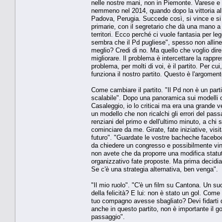
nelle nostre mani, non in Piemonte. Varese e 
nemmeno nel 2014, quando dopo la vittoria all
Padova, Perugia. Succede così, si vince e si 
primarie, con il segretario che dà una mano a t
territori. Ecco perché ci vuole fantasia per le
sembra che il Pd pugliese", spesso non allineato
meglio? Credi di no. Ma quello che voglio dire 
migliorare. Il problema è intercettare la rap
problema, per molti di voi, è il partito. Per c
funziona il nostro partito. Questo è l'argoment
Come cambiare il partito. "Il Pd non è un par
scalabile". Dopo una panoramica sui modelli or
Casaleggio, io lo criticai ma era una grande ve
un modello che non ricalchi gli errori del pas
renziani del primo e dell'ultimo minuto, a chi
cominciare da me. Girate, fate iniziative, visi
futuro". "Guardate le vostre bacheche faceboo
da chiedere un congresso e possibilmente vince
non avete che da proporre una modifica statuta
organizzativo fate proposte. Ma prima decidi
Se c'è una strategia alternativa, ben venga".
"Il mio ruolo". "C'è un film su Cantona. Un su
della felicità? E lui: non è stato un gol. Come 
tuo compagno avesse sbagliato? Devi fidarti de
anche in questo partito, non è importante il g
passaggio".