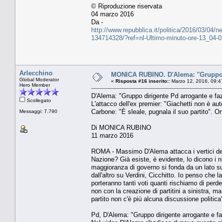
© Riproduzione riservata
04 marzo 2016
Da -
http://www.repubblica.it/politica/2016/03/04/
134714328/?ref=nl-Ultimo-minuto-ore-13_04-
Arlecchino
MONICA RUBINO. D'Alema: "Gruppo d
Global Moderator
«
Risposta #16 inserito::
Marzo 12, 2016, 09:4
Hero Member
D'Alema: "Gruppo dirigente Pd arrogante e faz
Scollegato
L'attacco dell'ex premier: "Giachetti non è aut
Carbone: "È sleale, pugnala il suo partito". Or
Messaggi: 7.790
Di MONICA RUBINO
11 marzo 2016
ROMA - Massimo D'Alema attacca i vertici del p
Nazione? Già esiste, è evidente, lo dicono i n
maggioranza di governo si fonda da un lato su
dall'altro su Verdini, Cicchitto. Io penso che 
porteranno tanti voti quanti rischiamo di perder
non con la creazione di partitini a sinistra, m
partito non c'è più alcuna discussione politica
Pd, D'Alema: "Gruppo dirigente arrogante e fa