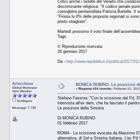
Critici anche i 5stelle del Veneto che condizi
discriminante religiosa: "Il codice penale pun
consigliera pentastellata Patrizia Bartelle. Il
"Finora lo 0% delle proposte regionali si sono
posto sbagliato".
Martedì prossimo il voto finale dell’assemblea
Tags
© Riproduzione riservata
26 gennaio 2017
Da -
http://www.repubblica.it/politica/2017/
Arlecchino
MONICA RUBINO. Le posizioni del
Global Moderator
«
Risposta #24 inserito::
Febbraio 01, 2017
Hero Member
Stefano Fassina: "Con la scissione dal Pd, D'
Scollegato
Intervista all'ex dem, che ha lasciato il partit
Le posizioni della Sinistra
Messaggi: 7.790
Di MONICA RUBINO
01 febbraio 2017
ROMA - La scissione evocata da Massimo D'Ale
alternativa, di Sel e Sinistra Italiana. L'ex