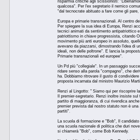
risparmia critiche agli scissionisti: "Liberiam
qualcosa". Per l'ex segretario il nemico comun
"dal tecnocrate abituato a fare come gli pare, 
Europa e primarie transnazionali. Al centro del
Per spiegare la sua idea di Europa, Renzi acc
tecnici animati da sentimento antipatriottico e 
patriottismo in chiave progressista, citando Or
movimento più anti europeo in assoluto, quell
avevano da piazzarsi, dimostrando l'idea di un
ideali, non delle poltrone". E lancia la propo
Primarie transnazionali ed europee".
Un Pd più "collegiale". In un passaggio succe
ridare senso alla parola "compagno", che deriv
ha. Dobbiamo ritrovare il gusto di condividere 
proposta incarnata dal ministro Maurizio Martin
Renzi al Lingotto: '' Siamo qui per riscoprire 
Il premier-segretario. Renzi inoltre insiste sul 
partito di maggioranza, di cui rivendica anche
premier prevista dal nostro statuto non è una 
partiti".
La scuola di formazione e "Bob", Il candidato s
una scuola nazionale di politica che duri nove
si chiamerà "Bob", come Bob Kennedy.