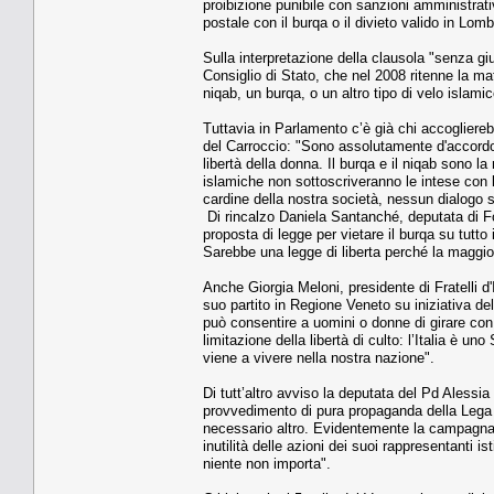
proibizione punibile con sanzioni amministrativ
postale con il burqa o il divieto valido in Lomb
Sulla interpretazione della clausola "senza giu
Consiglio di Stato, che nel 2008 ritenne la mat
niqab, un burqa, o un altro tipo di velo islamic
Tuttavia in Parlamento c’è già chi accogliere
del Carroccio: "Sono assolutamente d'accordo 
libertà della donna. Il burqa e il niqab sono 
islamiche non sottoscriveranno le intese con 
cardine della nostra società, nessun dialogo s
Di rincalzo Daniela Santanché, deputata di For
proposta di legge per vietare il burqa su tutto 
Sarebbe una legge di liberta perché la maggio
Anche Giorgia Meloni, presidente di Fratelli d'
suo partito in Regione Veneto su iniziativa de
può consentire a uomini o donne di girare con i
limitazione della libertà di culto: l’Italia è un
viene a vivere nella nostra nazione".
Di tutt’altro avviso la deputata del Pd Aless
provvedimento di pura propaganda della Lega 
necessario altro. Evidentemente la campagna e
inutilità delle azioni dei suoi rappresentanti i
niente non importa".