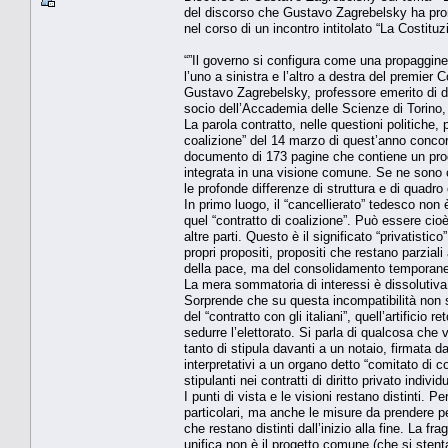
del discorso che Gustavo Zagrebelsky ha pronu
nel corso di un incontro intitolato “La Costitu
“”Il governo si configura come una propaggine
l’uno a sinistra e l’altro a destra del premier 
Gustavo Zagrebelsky, professore emerito di diri
socio dell’Accademia delle Scienze di Torino, 
La parola contratto, nelle questioni politiche, 
coalizione” del 14 marzo di quest’anno concord
documento di 173 pagine che contiene un proge
integrata in una visione comune. Se ne sono 
le profonde differenze di struttura e di quadro
In primo luogo, il “cancellierato” tedesco non 
quel “contratto di coalizione”. Può essere cioè
altre parti. Questo è il significato “privatist
propri propositi, propositi che restano parzia
della pace, ma del consolidamento temporaneo
La mera sommatoria di interessi è dissolutiva 
Sorprende che su questa incompatibilità non 
del “contratto con gli italiani”, quell’artifici
sedurre l’elettorato. Si parla di qualcosa che 
tanto di stipula davanti a un notaio, firmata
interpretativi a un organo detto “comitato di c
stipulanti nei contratti di diritto privato individ
I punti di vista e le visioni restano distinti. P
particolari, ma anche le misure da prendere per
che restano distinti dall’inizio alla fine. La f
unifica non è il progetto comune (che si sten