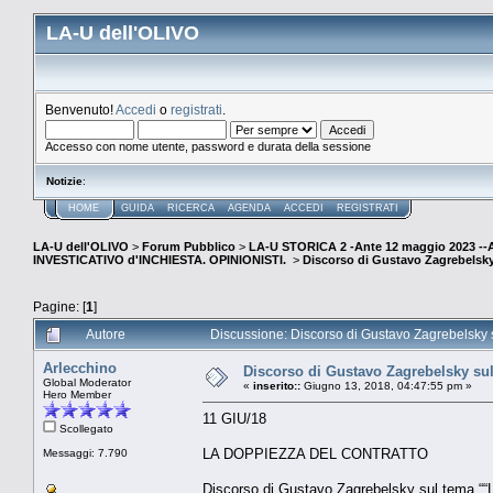
LA-U dell'OLIVO
Benvenuto!
Accedi
o
registrati
.
Accesso con nome utente, password e durata della sessione
Notizie
:
HOME
GUIDA
RICERCA
AGENDA
ACCEDI
REGISTRATI
LA-U dell'OLIVO
>
Forum Pubblico
>
LA-U STORICA 2 -Ante 12 maggio 2023 
INVESTICATIVO d'INCHIESTA. OPINIONISTI.
>
Discorso di Gustavo Zagrebelsky
Pagine: [
1
]
Autore
Discussione: Discorso di Gustavo Zagrebelsky su
Arlecchino
Discorso di Gustavo Zagrebelsky sul
Global Moderator
«
inserito::
Giugno 13, 2018, 04:47:55 pm »
Hero Member
11 GIU/18
Scollegato
LA DOPPIEZZA DEL CONTRATTO
Messaggi: 7.790
Discorso di Gustavo Zagrebelsky sul tema ““La