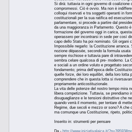
Si dirà: tuttavia in ogni governo di coalizion
compromessi. Ciò è ovvio. Ma non è indifferen
colloqui riservati e tra soggetti operanti in fo
costituzionali per la sua ratifica ed esecuzi
parlamentare, si procede a partire dal presid
da una maggioranza in Parlamento. Questo è i
formazione del governo oggi in carica, questa 
operassero per incontrarsi in sede per così dir
capo dello Stato ha poi nominato. Gli organi cost
Impossibile negarlo: la Costituzione arranca. 
nozione dépassée, secondo la formula usata t
sempre rischiose e tuttavia pare di intraveder
sembra celare qualcosa di pre- moderno. La Co
e sociali a un ordine voluto e progettato sec
fondamento; prima dell’epoca delle Costituzion
quelle forze, dei loro equilibri, della loro lott
comprendere che in questa lotta si riversavan
propriamente anticostituzionale.
La vita delle potenze del nostro tempo mira non
libera competizione. Tuttavia, se prendiamo in 
disuguaglianze e le tensioni distruttive che ne
quando verrà il momento, per tentare di metter
Regime, due secoli e mezzo or sono? A che co
ma comunque una Costituzione, ripeto, politi
Inserito in: strumenti per pensare
Da -
http://www.iniziativalaica.it/?p=39593#m