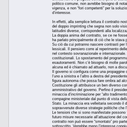
politico comune, non avrebbe bisogno di notai
vigenza, e non “fori competenti” per la soluzi
d’interesse.
In effetti, alla semplice lettura il contratto n
del doppio imprinting che segna non solo vision
latitudini diverse, corrispondenti alla localizza
La doppia anima del contratto, se ce ne fosse
ha parlato principalmente di ciò che le stava
Su ciò da cui potranno nascere contrasti per l
lessicali. Il pensiero corre al reperimento del
nel contesto sovranazionale e internazionale. A
costituzionali. Lo spostamento del programma p
esautoramenti. Non c’è bisogno di molte parol
alcuna ed è chiamato ad attuarlo, non a discu
Il governo si configura come una propaggine d
l’uno a sinistra e l’altro a destra del presiden
figura autonoma che possa fare ombra ad alcu
Costituzione gli attribuisce un ben diverso comp
amministrativo del governo. Perfino il presid
minaccia d’incriminazione per “alto tradimento
compagine ministeriale dal punto di vista della 
Stato. La minaccia era velleitaria secondo il d
sopravvenute diverse strategie politiche che l
Le tensioni che si sono manifestate possono 
futuro misure necessarie all’attuazione del con
contratto non può essere “smontato” pro parte.
sottoscritto. Verrebbe meno l’interesse congiu