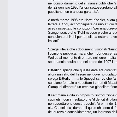
nel consolidamento delle finanze pubbliche “s
del 22 gennaio 1998 l’allora sottosegretario a
pubbliche non è ancora garantita”.
A metà marzo 1998 era Horst Koehler, allora 
lettera a Kohl, accompagnata da uno studio del
aveva rispettato le condizioni “per una durevole
Spiegel scrive che “Kohl rispose picche ai suo
consulente di Kohl per la politica estera, al v
italiani”.
Spiegel rileva che i documenti visionati “fann
l’opinione pubblica, ma anche il Bundesverfas
Woller, al momento di entrare nell’euro l’Italia
settimanale risulta che nel corso del 1997 l’It
Bitterlich spiega che questa data era diventat
allora ministro del Tesoro nel governo guidato 
spiega Bitterlich, ma lo Spiegel scrive che “al
sul piano formale a rispettare i criteri di Maa
Ciampi si dimostrò un creativo giocoliere fin
Il settimanale cita in proposito l’introduzione 
sugli utili, con il risultato che “il deficit di 
non accettarono questi trucchi”. Ai primi del 
alla Cancelleria, durante il quale chiesero di 
del durevole consolidamento, un ingresso dell’