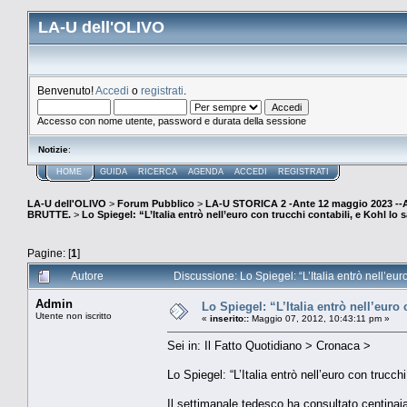
LA-U dell'OLIVO
Benvenuto!
Accedi
o
registrati
.
Accesso con nome utente, password e durata della sessione
Notizie
:
HOME
GUIDA
RICERCA
AGENDA
ACCEDI
REGISTRATI
LA-U dell'OLIVO
>
Forum Pubblico
>
LA-U STORICA 2 -Ante 12 maggio 2023 
BRUTTE.
>
Lo Spiegel: “L’Italia entrò nell’euro con trucchi contabili, e Kohl lo
Pagine: [
1
]
Autore
Discussione: Lo Spiegel: “L’Italia entrò nell’eur
Admin
Lo Spiegel: “L’Italia entrò nell’euro
Utente non iscritto
«
inserito::
Maggio 07, 2012, 10:43:11 pm »
Sei in: Il Fatto Quotidiano > Cronaca >
Lo Spiegel: “L’Italia entrò nell’euro con trucch
Il settimanale tedesco ha consultato centinai