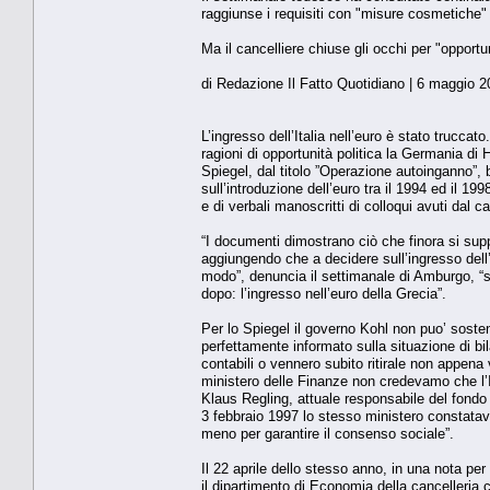
raggiunse i requisiti con "misure cosmetiche" 
Ma il cancelliere chiuse gli occhi per "opportun
di Redazione Il Fatto Quotidiano | 6 maggio 
L’ingresso dell’Italia nell’euro è stato trucca
ragioni di opportunità politica la Germania d
Spiegel, dal titolo ”Operazione autoinganno”,
sull’introduzione dell’euro tra il 1994 ed il 19
e di verbali manoscritti di colloqui avuti dal ca
“I documenti dimostrano ciò che finora si supp
aggiungendo che a decidere sull’ingresso dell’I
modo”, denuncia il settimanale di Amburgo, “s
dopo: l’ingresso nell’euro della Grecia”.
Per lo Spiegel il governo Kohl non puo’ sostene
perfettamente informato sulla situazione di b
contabili o vennero subito ritirale non appena
ministero delle Finanze non credevamo che l’Ita
Klaus Regling, attuale responsabile del fondo 
3 febbraio 1997 lo stesso ministero constatav
meno per garantire il consenso sociale”.
Il 22 aprile dello stesso anno, in una nota per K
il dipartimento di Economia della cancelleria 