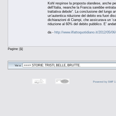
Kohl respinse la proposta olandese, anche per
dell’Italia, neanche la Francia sarebbe entrata,
trattativa debole”. La conclusione del lungo ar
un’autentica riduzione del debito era fuori d
dichiarazioni di Ciampi, che assicurava un ‘c
riduzione al 60% del debito pubblico. E’ anda
da -
http://www.ilfattoquotidiano.it/2012/05/06/
Pagine: [
1
]
Vai a:
Powered by SMF 1