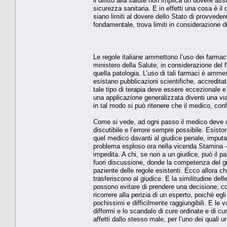
il diritto alla salute non implica un dovere ass
sicurezza sanitaria. E in effetti una cosa è il 
siano limiti al dovere dello Stato di provvedere
fondamentale, trova limiti in considerazione di a
Le regole italiane ammettono l’uso dei farmac
ministero della Salute, in considerazione del f
quella patologia. L’uso di tali farmaci è amm
esistano pubblicazioni scientifiche, accreditat
tale tipo di terapia deve essere eccezionale e l
una applicazione generalizzata diventi una via 
in tal modo si può ritenere che il medico, c
Come si vede, ad ogni passo il medico deve com
discutibile e l’errore sempre possibile. Esist
quel medico davanti al giudice penale, imputa
problema esploso ora nella vicenda Stamina - 
impedita. A chi, se non a un giudice, può il pazi
fuori discussione, donde la competenza del giud
paziente delle regole esistenti. Ecco allora che
trasferiscono al giudice. E la similitudine del
possono evitare di prendere una decisione; con 
ricorrere alla perizia di un esperto, poiché egl
pochissimi e difficilmente raggiungibili. E le 
difformi e lo scandalo di cure ordinate e di cu
affetti dallo stesso male, per l’uno dei quali un