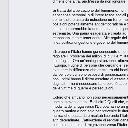
dimensione altra, anch’essa da non ignorare.
Si tratta della percezione del fenomeno, non i
esperienze personali o di intere fasce sociali 
sempliciste e assurde richiedono un forte impe
posizioni potenzialmente antidemocratiche e x
rischi che correrebbe la democrazia se la que
estremiste. Una paura esagerata e creata ad ar
responsabilmente tener conto. Alle regole del
linea politica di gestione e governo del feno
L’Europa e l’Italia hanno già conosciuto e non 
regolare il problema dei milioni di civili e mil
sui rifugiati. Ora un’analoga situazione, altr
l’Europa. Fughe di persone che cercano e, sec
svalutare la differenza che esiste tra chi las
dal pericolo cui sono esposti di persecuzioni e
non i primi hanno il diritto assoluto di essere a
dagli altri, ma è necessario farlo poiché la c
delle vittime di guerre e persecuzioni.
Coloro che arrivano non sono necessariamente 
uomini giovani e sani. E gli altri? Quelli che, 
modalità della fuga verso l’Europa hanno un gra
questo motivo e non solo per prevenire le dra
l’unica che possa dare risultati liberando l’It
altri determinate. L’attivazione di regolari can
pericolosi percorsi di migrazione verso l’Itali