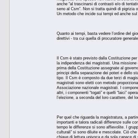
anche “al trascinarsi di contrasti e/o di tenta
seno al Csm”. Non si tratta quindi di pigrizia
Un metodo che incide sui tempi ed anche sul 
Quanto ai tempi, basta vedere l’ordine del gior
direttivi - tra cui quella di procuratore gener
Il Csm è stato previsto dalla Costituzione per
la indipendenza dei magistrati. Una missione
prima della Costituzione assegnate al governo e
principi della separazione dei poteri e dello st
tipo. Il Csm è composto da due terzi di magistr
magistrati sono eletti con metodo proporzionale
Associazione nazionale magistrati. I componenti 
altri, i componenti “togati” e quelli “laici”
l’elezione, a seconda del loro carattere, del lo
Per quel che riguarda la magistratura, a partir
importanti e talora radicali differenze sulle 
tempo le differenze si sono affievolite. I grupp
culturali” si sono diluite e mescolate. Ciò che
chiave di lettura univoca e da sola capace di 