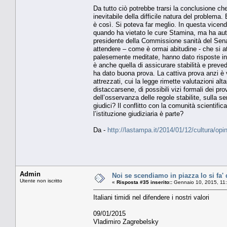
Da tutto ciò potrebbe trarsi la conclusione che
inevitabile della difficile natura del problem
è così. Si poteva far meglio. In questa vicend
quando ha vietato le cure Stamina, ma ha auto
presidente della Commissione sanità del Sena
attendere – come è ormai abitudine - che si at
palesemente meditate, hanno dato risposte in co
è anche quella di assicurare stabilità e preved
ha dato buona prova. La cattiva prova anzi è v
attrezzati, cui la legge rimette valutazioni al
distaccarsene, di possibili vizi formali dei pro
dell’osservanza delle regole stabilite, sulla
giudici? Il conflitto con la comunità scientifi
l’istituzione giudiziaria è parte?
Da -
http://lastampa.it/2014/01/12/cultura/opi
Admin
Noi se scendiamo in piazza lo si fa' 
Utente non iscritto
«
Risposta #35 inserito::
Gennaio 10, 2015, 11
Italiani timidi nel difendere i nostri valori
09/01/2015
Vladimiro Zagrebelsky