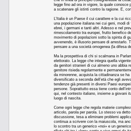
legge fino ad ora in vigore, la quale conosce
a scatenare gli istinti contro la ragione. E, con 
L’Italia è un Paese il cui carattere e la cui 
una popolazione italiana nei cui geni, modi di 
ebrei, i germani e tanti altri. Adesso e nel pre
rimescolamento tra europei, frutto benefico del
movimento di popolazioni sotto la spinta di gue
avvenendo, è illusorio pensare di arrestarlo. Tr
pensare a una società omogenea (la difesa dell
Ma la prospettiva di chi si scalmana in Parlam
elettorato. La legge che integra quella vigent
da genitori stranieri di cui almeno uno abbia 
genitore risieda regolarmente e permanentemente
da minorenne, acquista la cittadinanza se ha 
diversificato a seconda dell’età che egli aveva a
tendenze già presenti in diversi Paesi europe
persone. Soprattutto essa tiene conto dell’intri
qui, nel contesto italiano, insieme a giovani it
luogo di nascita.
Come ogni legge che regola materie complesse
articolo, parola per parola. Lo stesso va detto 
discussione, tesa a eliminare problemi applic
continua a scrivere con la maiuscola, ma anch
lo scontro tra un generico «noi» e un generico
rifiuta chi tra i «loro» sente e vive ormai da i