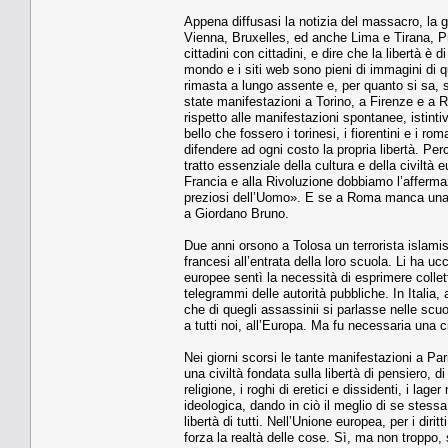
Appena diffusasi la notizia del massacro, la g
Vienna, Bruxelles, ed anche Lima e Tirana, Pri
cittadini con cittadini, e dire che la libertà è d
mondo e i siti web sono pieni di immagini di qu
rimasta a lungo assente e, per quanto si sa, s
state manifestazioni a Torino, a Firenze e a 
rispetto alle manifestazioni spontanee, istintiv
bello che fossero i torinesi, i fiorentini e i r
difendere ad ogni costo la propria libertà. P
tratto essenziale della cultura e della civiltà
Francia e alla Rivoluzione dobbiamo l’affermaz
preziosi dell’Uomo». E se a Roma manca una p
a Giordano Bruno.
Due anni orsono a Tolosa un terrorista islamis
francesi all’entrata della loro scuola. Li ha uc
europee sentì la necessità di esprimere colletti
telegrammi delle autorità pubbliche. In Italia
che di quegli assassinii si parlasse nelle scu
a tutti noi, all’Europa. Ma fu necessaria una ci
Nei giorni scorsi le tante manifestazioni a Pa
una civiltà fondata sulla libertà di pensiero, 
religione, i roghi di eretici e dissidenti, i lag
ideologica, dando in ciò il meglio di se stessa.
libertà di tutti. Nell’Unione europea, per i diri
forza la realtà delle cose. Sì, ma non troppo