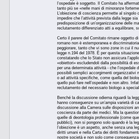
l’ospedale è soggetto. Il Comitato ha afferma
tanto più se «nelle mani di minoranze forteme
L’obiezione di coscienza permette al singolo d
impedire che l’attività prevista dalla legge s
predisposizione di un’organizzazione delle ma
reclutamento differenziato atti a equilibrare, su
Certo il parere del Comitato rimane oggetto d
romano non è estemporanea e discriminatoria. E
peggiorare, tanto che vi sono zone in cui il nu
legge n.194 del 1978. È per questa situazione c
constatando che lo Stato non assicura l’applic
«obiettori» escludendoli dalla possibilità di e
per una determinata attività - che l’ospedale 
possibili semplici accorgimenti organizzativi n
o ad attività specifiche, come quella del bio
quello può fare nell’ospedale e non altro. Infatt
reclutamento del necessario biologo a speciali
Benché la discussione odierna riguardi la legg
hanno conseguenze su un’ampia varietà di casi
discussione alla Camera sulle disposizioni ant
coscienza da parte dei medici. Ma la question
quelle di deontologia professionale (come que
pubblici), non si pongono solo quando è la legge
l’obiezione è un aspetto, anche senza una le
diritti umani e nella Carta dei diritti fondament
nostre società e non solo come conseguenza de