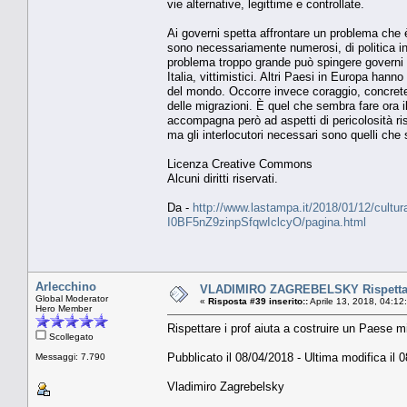
vie alternative, legittime e controllate.
Ai governi spetta affrontare un problema che è i
sono necessariamente numerosi, di politica int
problema troppo grande può spingere governi e
Italia, vittimistici. Altri Paesi in Europa han
del mondo. Occorre invece coraggio, concrete
delle migrazioni. È quel che sembra fare ora il
accompagna però ad aspetti di pericolosità ris
ma gli interlocutori necessari sono quelli che 
Licenza Creative Commons
Alcuni diritti riservati.
Da -
http://www.lastampa.it/2018/01/12/cultura/o
I0BF5nZ9zinpSfqwIclcyO/pagina.html
Arlecchino
VLADIMIRO ZAGREBELSKY Rispettare i
Global Moderator
«
Risposta #39 inserito::
Aprile 13, 2018, 04:12
Hero Member
Rispettare i prof aiuta a costruire un Paese mi
Scollegato
Pubblicato il 08/04/2018 - Ultima modifica il 
Messaggi: 7.790
Vladimiro Zagrebelsky