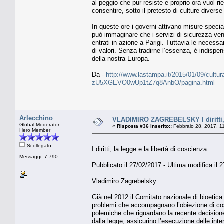
al peggio che pur resiste e proprio ora vuol ri
consentire, sotto il pretesto di culture diverse
In queste ore i governi attivano misure speciali
può immaginare che i servizi di sicurezza veng
entrati in azione a Parigi. Tuttavia le necess
di valori. Senza tradirne l’essenza, è indispe
della nostra Europa.
Da -
http://www.lastampa.it/2015/01/09/cultura/op
zU5XGEVO0wUp1tZ7q8AnbO/pagina.html
Arlecchino
VLADIMIRO ZAGREBELSKY I diritti, l
Global Moderator
«
Risposta #36 inserito::
Febbraio 28, 2017, 1
Hero Member
Scollegato
I diritti, la legge e la libertà di coscienza
Messaggi: 7.790
Pubblicato il 27/02/2017 - Ultima modifica il 
Vladimiro Zagrebelsky
Già nel 2012 il Comitato nazionale di bioetica
problemi che accompagnano l’obiezione di cos
polemiche che riguardano la recente decisione
dalla legge, assicurino l’esecuzione delle int