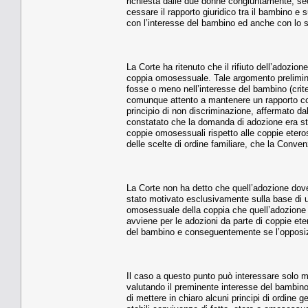
richiesta dalle due donne congiuntamente, sec
cessare il rapporto giuridico tra il bambino 
con l’interesse del bambino ed anche con lo
La Corte ha ritenuto che il rifiuto dell’adozio
coppia omosessuale. Tale argomento prelimin
fosse o meno nell’interesse del bambino (crite
comunque attento a mantenere un rapporto con 
principio di non discriminazione, affermato d
constatato che la domanda di adozione era stat
coppie omosessuali rispetto alle coppie eteros
delle scelte di ordine familiare, che la Conve
La Corte non ha detto che quell’adozione dovev
stato motivato esclusivamente sulla base di u
omosessuale della coppia che quell’adozione r
avviene per le adozioni da parte di coppie et
del bambino e conseguentemente se l’opposiz
Il caso a questo punto può interessare solo ma
valutando il preminente interesse del bambino 
di mettere in chiaro alcuni principi di ordine 