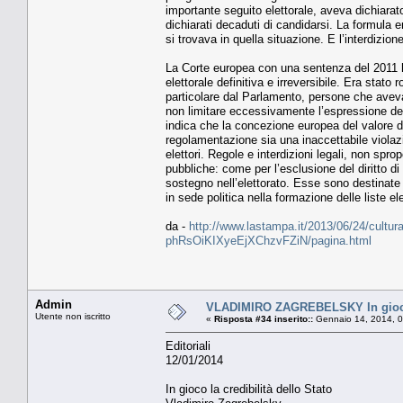
importante seguito elettorale, aveva dichiarat
dichiarati decaduti di candidarsi. La formula
si trovava in quella situazione. E l’interdizion
La Corte europea con una sentenza del 2011 ha
elettorale definitiva e irreversibile. Era stato 
particolare dal Parlamento, persone che avevan
non limitare eccessivamente l’espressione del
indica che la concezione europea del valore del
regolamentazione sia una inaccettabile viola
elettori. Regole e interdizioni legali, non spro
pubbliche: come per l’esclusione del diritto di
sostegno nell’elettorato. Esse sono destinate
in sede politica nella formazione delle liste ele
da -
http://www.lastampa.it/2013/06/24/cultura/o
phRsOiKIXyeEjXChzvFZiN/pagina.html
Admin
VLADIMIRO ZAGREBELSKY In gioco l
Utente non iscritto
«
Risposta #34 inserito::
Gennaio 14, 2014, 0
Editoriali
12/01/2014
In gioco la credibilità dello Stato