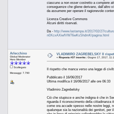
ciascuno a non esser costretto a compiere att
conseguenze che gliene derivano, dall’altro vi 
da assumere per operare il ragionevole conte
Licenza Creative Commons
Alcuni diritti riservati.
Da -
http://www.lastampa.it/2017/02/27/cultura/op
n0XcxAXiwfVW76wKsShdmK/pagina.html
Arlecchino
VLADIMIRO ZAGREBELSKY Il rispetto
Global Moderator
«
Risposta #37 inserito::
Giugno 17, 2017, 11:
Hero Member
Scollegato
Il rispetto che manca verso una legge di civil
Messaggi: 7.790
Pubblicato il 16/06/2017
Ultima modifica il 16/06/2017 alle ore 06:33
Vladimiro Zagrebelsky
Ciò che stupisce e anche indigna è che in Sen
riguarda il riconoscimento della cittadinanza i
come ora accade spesso nelle nostre leggi, non 
qualunque sia la nazionalità dei genitori, per il
che in linea di principio collegherebbe la citt