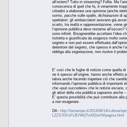
all’estero? Tutto in streaming? Follia. Ma l’ar
conoscenza di quel che fa, è veramente troppo
cittadini a elaborare una opinione (anche elet
sorrisi, pacche sulle spalle, dichiarazioni d
spettatori: gli ambasciatori avevano già avvert
scarto, tra realtà e rappresentazione, viene g
l’opinione pubblica deve restarne all’oscuro? I
sono infiniti. Bisognerebbe accettare l’idea ch
ristretta e giustificata da esigenze molto ser
segreto e non può essere effettuata dall’opini
detentore del segreto, che spesso è anche l’au
obbliga alla segretazione, non risolve il prob
E’ così che le fughe di notizie come quella di 
ne è spesso all’origine, hanno anche effetto 
talora anche facendo trapelare ciò che sareb
informando l’opinione pubblica di importanti e
che «può succedere» che le notizie escano, c
gli attori della vita pubblica sapranno anche –
E’ questa possibilità che può contribuire alla
a non esagerare.
DA -
http://lastampa.it/2013/06/14/cultura/opinio
LZZS7DVsFLBVWQTm0f2wVN/pagina.html