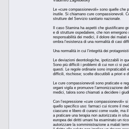
Vladimiro Zagrebelsky
Le «cure compassionevoli» sono quelle che po
inutile. Si chiamano cure compassionevoli. C
strutture del Servizio sanitario nazionale.
Il caso Stamina ha aspetti che giustificano gra
e di strutture ospedaliere, che non emergono n
responsabilità dei medici, il dolore dei malati
ombra l’esistenza di una normalità di casi diffi
Una normalità in cui l’integrità dei protagonis
Le deviazioni deontologiche, ipotizzabili in q
Sono più difficili i problemi di cui non ci si 
questi. Le regole ordinarie sono impraticabili 
difficili, rischiose; scelte discutibili a priori
Le cure compassionevoli sono praticate e reg
organi vigila e promuove l’armonizzazione delle
medici, talora sono chiamati a decidere i giudi
Con l’espressione «cure compassionevoli» si in
quello specifico uso: farmaci cui ricorre il m
ciascuno e libero di curarsi come vuole, ma i
a praticare una terapia non autorizzata in sit
europea dei diritti umani ha esaminato un ricor
autorizzare la somministrazione a malati termi