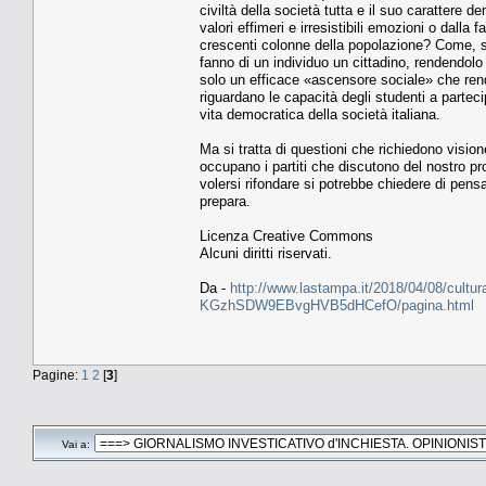
civiltà della società tutta e il suo carattere
valori effimeri e irresistibili emozioni o dall
crescenti colonne della popolazione? Come, se
fanno di un individuo un cittadino, rendendolo
solo un efficace «ascensore sociale» che ren
riguardano le capacità degli studenti a parteci
vita democratica della società italiana.
Ma si tratta di questioni che richiedono vision
occupano i partiti che discutono del nostro pr
volersi rifondare si potrebbe chiedere di pen
prepara.
Licenza Creative Commons
Alcuni diritti riservati.
Da -
http://www.lastampa.it/2018/04/08/cultura/
KGzhSDW9EBvgHVB5dHCefO/pagina.html
Pagine:
1
2
[
3
]
Vai a: