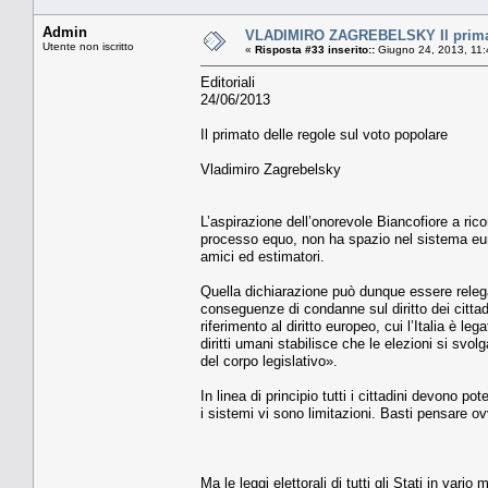
Admin
VLADIMIRO ZAGREBELSKY Il primato
Utente non iscritto
«
Risposta #33 inserito::
Giugno 24, 2013, 11:
Editoriali
24/06/2013
Il primato delle regole sul voto popolare
Vladimiro Zagrebelsky
L’aspirazione dell’onorevole Biancofiore a ricor
processo equo, non ha spazio nel sistema europ
amici ed estimatori.
Quella dichiarazione può dunque essere relega
conseguenze di condanne sul diritto dei cittadi
riferimento al diritto europeo, cui l’Italia è l
diritti umani stabilisce che le elezioni si svo
del corpo legislativo».
In linea di principio tutti i cittadini devono po
i sistemi vi sono limitazioni. Basti pensare o
Ma le leggi elettorali di tutti gli Stati in var