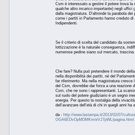
Csm è interessato a gestire il potere trova la 
qualche altro incarico importante) negli uffici
dalla magistratura. D’altronde la parabola dei p
come i partiti in Parlamento hanno creduto di 
Indipendenti.
Se il criterio di scelta del candidato da soste
lottizzazione è la naturale conseguenza, indif
numerose pedine siano sul mercato, trascina le p
Che fare? Nulla può pretendere il mondo della 
nella disponibilità dei partiti, né del Parlam
far riferimento. Ma nella magistratura cresce l
del Csm, dovrebbe dar forza a una reazione de
Csm, che ne sono i rappresentanti. La scarsis
sul ruolo del potere giudiziario è un segno in
energia. Per questo la nostalgia della vivacità
dell’avanzare dell’età di chi in quegli anni ha a
da -
http://www.lastampa.it/2013/02/07/cultura/
OGA6EDvOpMDMKmnrVJ7pWL/pagina.html