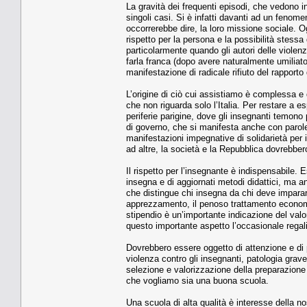
La gravità dei frequenti episodi, che vedono inse
singoli casi. Si è infatti davanti ad un fenomen
occorrerebbe dire, la loro missione sociale. O
rispetto per la persona e la possibilità stess
particolarmente quando gli autori delle violenz
farla franca (dopo avere naturalmente umiliato 
manifestazione di radicale rifiuto del rapport
L’origine di ciò cui assistiamo è complessa e 
che non riguarda solo l’Italia. Per restare a es
periferie parigine, dove gli insegnanti temono 
di governo, che si manifesta anche con paro
manifestazioni impegnative di solidarietà per
ad altre, la società e la Repubblica dovrebber
Il rispetto per l’insegnante è indispensabile.
insegna e di aggiornati metodi didattici, ma 
che distingue chi insegna da chi deve imparar
apprezzamento, il penoso trattamento economico 
stipendio è un’importante indicazione del val
questo importante aspetto l’occasionale rega
Dovrebbero essere oggetto di attenzione e di 
violenza contro gli insegnanti, patologia grav
selezione e valorizzazione della preparazion
che vogliamo sia una buona scuola.
Una scuola di alta qualità è interesse della no