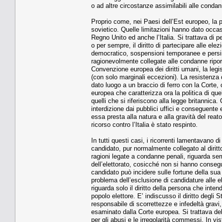
o ad altre circostanze assimilabili alle conda
Proprio come, nei Paesi dell’Est europeo, la 
sovietico. Quelle limitazioni hanno dato occasio
Regno Unito ed anche l’Italia. Si trattava d
o per sempre, il diritto di partecipare alle ele
democratico, sospensioni temporanee e persino 
ragionevolmente collegate alle condanne riport
Convenzione europea dei diritti umani, la legis
(con solo marginali eccezioni). La resistenza d
dato luogo a un braccio di ferro con la Corte, 
europea che caratterizza ora la politica di qu
quelli che si riferiscono alla legge britannica
interdizione dai pubblici uffici e conseguente e
essa presta alla natura e alla gravità del rea
ricorso contro l’Italia è stato respinto.
In tutti questi casi, i ricorrenti lamentavano di 
candidato, pur normalmente collegato al diritto
ragioni legate a condanne penali, riguarda se
dell’elettorato, cosicché non si hanno consegue
candidato può incidere sulle fortune della sua 
problema dell’esclusione di candidature alle el
riguarda solo il diritto della persona che inte
popolo elettore. E’ indiscusso il diritto degli 
responsabile di scorrettezze e infedeltà gravi
esaminato dalla Corte europea. Si trattava del
per gli abusi e le irregolarità commessi. In v