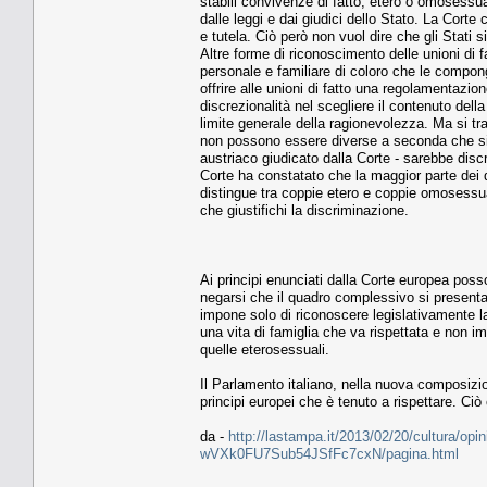
stabili convivenze di fatto, etero o omosessual
dalle leggi e dai giudici dello Stato. La Corte
e tutela. Ciò però non vuol dire che gli Stati
Altre forme di riconoscimento delle unioni di f
personale e familiare di coloro che le compon
offrire alle unioni di fatto una regolamentazio
discrezionalità nel scegliere il contenuto della
limite generale della ragionevolezza. Ma si trat
non possono essere diverse a seconda che si t
austriaco giudicato dalla Corte - sarebbe disc
Corte ha constatato che la maggior parte dei 
distingue tra coppie etero e coppie omosessua
che giustifichi la discriminazione.
Ai principi enunciati dalla Corte europea pos
negarsi che il quadro complessivo si presenta a
impone solo di riconoscere legislativamente l
una vita di famiglia che va rispettata e non i
quelle eterosessuali.
Il Parlamento italiano, nella nuova composizio
principi europei che è tenuto a rispettare. Ciò
da -
http://lastampa.it/2013/02/20/cultura/opinio
wVXk0FU7Sub54JSfFc7cxN/pagina.html