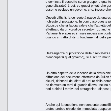
e comincia il sospetto su un gruppo, e quant
generalizzato? E poi, se gruppi privati che ge
esserne escluso un governo, che, invece che p
Quesiti difficili, la cui serietà nasce da una e
richieste di protezione. In ogni caso queste 
Stupisce che si faccia valere che l’attività de
effettuato da un «giudice segreto». Ed anche c
Parlamenti è spesso il finale necessario punto 
quando si tratta di diritti fondamentali delle 
Dell’esigenza di protezione della riservatezza d
preoccuparsi quel governo), si è scritto molto
Un altro aspetto della vicenda della diffusio
diffusione dei documenti effettuata da Julian A
alcuni, difensori dei diritti di tutti (e della 
ho ricevuto su temi di grande rilievo, inclino
noti e chiari i motivi dei protagonisti, dispost
Anche qui la questione non consente semplific
protesterebbe chiedendo immediata trasparenz