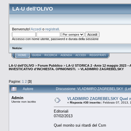
LA-U dell'OLIVO
Benvenuto!
Accedi
o
registrati
.
Accesso con nome utente, password e durata della sessione
Notizie
:
HOME
GUIDA
RICERCA
AGENDA
ACCEDI
REGISTRATI
LA-U dell'OLIVO
>
Forum Pubblico
>
LA-U STORICA 2 -Ante 12 maggio 2023 
INVESTICATIVO d'INCHIESTA. OPINIONISTI.
>
VLADIMIRO ZAGREBELSKY
Pagine:
1
2
[
3
]
Autore
Discussione: VLADIMIRO ZAGREBELSKY (Letto
Admin
VLADIMIRO ZAGREBELSKY Quel mon
Utente non iscritto
«
Risposta #30 inserito::
Febbraio 07, 2013, 
Editoriali
07/02/2013
Quel monito sui ritardi del Csm