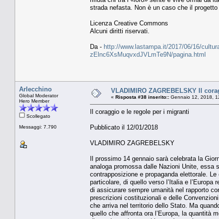
strada nefasta. Non è un caso che il progetto d
Licenza Creative Commons
Alcuni diritti riservati.
Da -
http://www.lastampa.it/2017/06/16/cultura/
zElnc6XsMuqvxdJVLmTe9N/pagina.html
Arlecchino
VLADIMIRO ZAGREBELSKY Il coraggi
Global Moderator
«
Risposta #38 inserito::
Gennaio 12, 2018, 1
Hero Member
Il coraggio e le regole per i migranti
Scollegato
Pubblicato il 12/01/2018
Messaggi: 7.790
VLADIMIRO ZAGREBELSKY
Il prossimo 14 gennaio sarà celebrata la Giorna
analoga promossa dalle Nazioni Unite, essa s
contrapposizione e propaganda elettorale. Le 
particolare, di quello verso l’Italia e l’Europa
di assicurare sempre umanità nel rapporto con 
prescrizioni costituzionali e delle Convenzion
che arriva nel territorio dello Stato. Ma quan
quello che affronta ora l’Europa, la quantità m