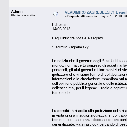
Admin
VLADIMIRO ZAGREBELSKY L’equilibr
Utente non iscritto
«
Risposta #32 inserito::
Giugno 15, 2013, 08
Editoriali
14/06/2013
L’equilibrio tra notizie e segreto
Vladimiro Zagrebelsky
La notizia che il governo degli Stati Uniti racc
mondo, non ha certo sorpreso gli addetti ai lav
personali, gli altri governi e i loro servizi di
ipotizzare che vi siano forme di collaborazione
informazioni e la circolazione immediata sui 
dell’opinione pubblica generale e delle istit
delicatissima, per il legame – reale e soprattu
terroristiche.
La sensibilità rispetto alla protezione della ri
in vista di una maggior sicurezza, si contrap
terroristi possano e anzi debbano essere contr
generalizzate, «a strascico» cercando di pesc