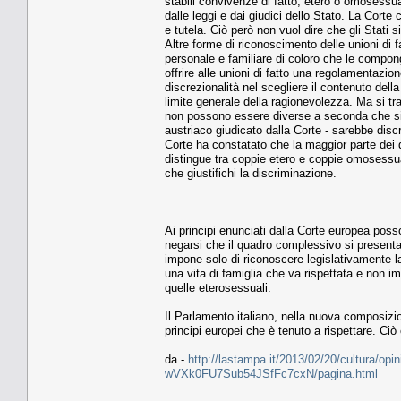
stabili convivenze di fatto, etero o omosessual
dalle leggi e dai giudici dello Stato. La Corte
e tutela. Ciò però non vuol dire che gli Stati
Altre forme di riconoscimento delle unioni di f
personale e familiare di coloro che le compon
offrire alle unioni di fatto una regolamentazio
discrezionalità nel scegliere il contenuto della
limite generale della ragionevolezza. Ma si trat
non possono essere diverse a seconda che si t
austriaco giudicato dalla Corte - sarebbe disc
Corte ha constatato che la maggior parte dei 
distingue tra coppie etero e coppie omosessua
che giustifichi la discriminazione.
Ai principi enunciati dalla Corte europea pos
negarsi che il quadro complessivo si presenta a
impone solo di riconoscere legislativamente l
una vita di famiglia che va rispettata e non i
quelle eterosessuali.
Il Parlamento italiano, nella nuova composizio
principi europei che è tenuto a rispettare. Ciò
da -
http://lastampa.it/2013/02/20/cultura/opinio
wVXk0FU7Sub54JSfFc7cxN/pagina.html