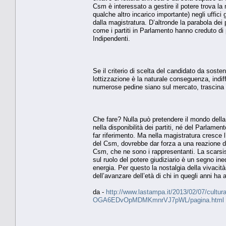
Csm è interessato a gestire il potere trova la 
qualche altro incarico importante) negli uffici
dalla magistratura. D’altronde la parabola dei p
come i partiti in Parlamento hanno creduto di 
Indipendenti.
Se il criterio di scelta del candidato da soste
lottizzazione è la naturale conseguenza, indif
numerose pedine siano sul mercato, trascina le p
Che fare? Nulla può pretendere il mondo della 
nella disponibilità dei partiti, né del Parlam
far riferimento. Ma nella magistratura cresce l
del Csm, dovrebbe dar forza a una reazione de
Csm, che ne sono i rappresentanti. La scarsis
sul ruolo del potere giudiziario è un segno in
energia. Per questo la nostalgia della vivacità
dell’avanzare dell’età di chi in quegli anni ha a
da -
http://www.lastampa.it/2013/02/07/cultura/
OGA6EDvOpMDMKmnrVJ7pWL/pagina.html