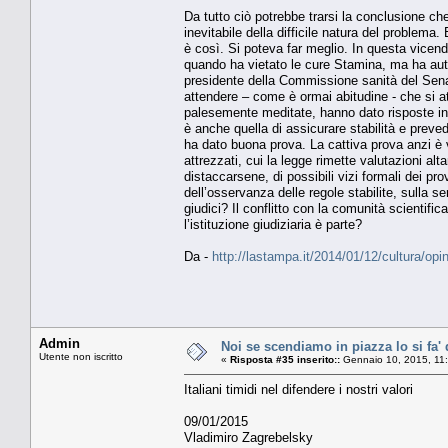
Da tutto ciò potrebbe trarsi la conclusione che
inevitabile della difficile natura del problem
è così. Si poteva far meglio. In questa vicend
quando ha vietato le cure Stamina, ma ha auto
presidente della Commissione sanità del Sena
attendere – come è ormai abitudine - che si at
palesemente meditate, hanno dato risposte in co
è anche quella di assicurare stabilità e preved
ha dato buona prova. La cattiva prova anzi è v
attrezzati, cui la legge rimette valutazioni al
distaccarsene, di possibili vizi formali dei pro
dell’osservanza delle regole stabilite, sulla
giudici? Il conflitto con la comunità scientifi
l’istituzione giudiziaria è parte?
Da -
http://lastampa.it/2014/01/12/cultura/opi
Admin
Noi se scendiamo in piazza lo si fa' 
Utente non iscritto
«
Risposta #35 inserito::
Gennaio 10, 2015, 11
Italiani timidi nel difendere i nostri valori
09/01/2015
Vladimiro Zagrebelsky