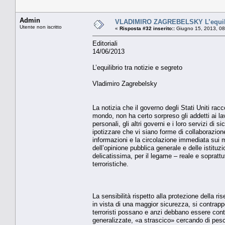
Admin
VLADIMIRO ZAGREBELSKY L’equilibr
Utente non iscritto
«
Risposta #32 inserito::
Giugno 15, 2013, 08
Editoriali
14/06/2013
L’equilibrio tra notizie e segreto
Vladimiro Zagrebelsky
La notizia che il governo degli Stati Uniti racc
mondo, non ha certo sorpreso gli addetti ai lav
personali, gli altri governi e i loro servizi di
ipotizzare che vi siano forme di collaborazione
informazioni e la circolazione immediata sui 
dell’opinione pubblica generale e delle istit
delicatissima, per il legame – reale e soprattu
terroristiche.
La sensibilità rispetto alla protezione della ri
in vista di una maggior sicurezza, si contrap
terroristi possano e anzi debbano essere contr
generalizzate, «a strascico» cercando di pesc