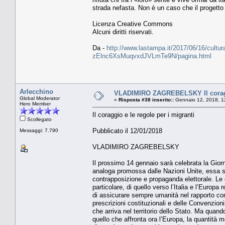
strada nefasta. Non è un caso che il progetto d
Licenza Creative Commons
Alcuni diritti riservati.
Da -
http://www.lastampa.it/2017/06/16/cultura/
zElnc6XsMuqvxdJVLmTe9N/pagina.html
Arlecchino
VLADIMIRO ZAGREBELSKY Il coraggi
Global Moderator
«
Risposta #38 inserito::
Gennaio 12, 2018, 1
Hero Member
Il coraggio e le regole per i migranti
Scollegato
Pubblicato il 12/01/2018
Messaggi: 7.790
VLADIMIRO ZAGREBELSKY
Il prossimo 14 gennaio sarà celebrata la Giorna
analoga promossa dalle Nazioni Unite, essa s
contrapposizione e propaganda elettorale. Le 
particolare, di quello verso l’Italia e l’Europa
di assicurare sempre umanità nel rapporto con 
prescrizioni costituzionali e delle Convenzion
che arriva nel territorio dello Stato. Ma quan
quello che affronta ora l’Europa, la quantità m