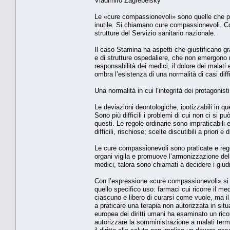
Vladimiro Zagrebelsky
Le «cure compassionevoli» sono quelle che po
inutile. Si chiamano cure compassionevoli. C
strutture del Servizio sanitario nazionale.
Il caso Stamina ha aspetti che giustificano gra
e di strutture ospedaliere, che non emergono n
responsabilità dei medici, il dolore dei malati
ombra l’esistenza di una normalità di casi diffi
Una normalità in cui l’integrità dei protagonis
Le deviazioni deontologiche, ipotizzabili in q
Sono più difficili i problemi di cui non ci si 
questi. Le regole ordinarie sono impraticabili 
difficili, rischiose; scelte discutibili a priori
Le cure compassionevoli sono praticate e reg
organi vigila e promuove l’armonizzazione delle
medici, talora sono chiamati a decidere i giudi
Con l’espressione «cure compassionevoli» si in
quello specifico uso: farmaci cui ricorre il m
ciascuno e libero di curarsi come vuole, ma i
a praticare una terapia non autorizzata in sit
europea dei diritti umani ha esaminato un ricor
autorizzare la somministrazione a malati termi