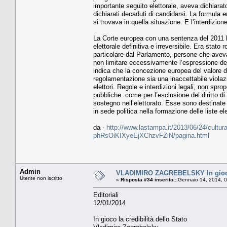
importante seguito elettorale, aveva dichiarat
dichiarati decaduti di candidarsi. La formula
si trovava in quella situazione. E l’interdizion
La Corte europea con una sentenza del 2011 ha
elettorale definitiva e irreversibile. Era stato 
particolare dal Parlamento, persone che avevan
non limitare eccessivamente l’espressione del
indica che la concezione europea del valore del
regolamentazione sia una inaccettabile viola
elettori. Regole e interdizioni legali, non spro
pubbliche: come per l’esclusione del diritto di
sostegno nell’elettorato. Esse sono destinate
in sede politica nella formazione delle liste ele
da -
http://www.lastampa.it/2013/06/24/cultura/o
phRsOiKIXyeEjXChzvFZiN/pagina.html
Admin
VLADIMIRO ZAGREBELSKY In gioco l
Utente non iscritto
«
Risposta #34 inserito::
Gennaio 14, 2014, 0
Editoriali
12/01/2014
In gioco la credibilità dello Stato