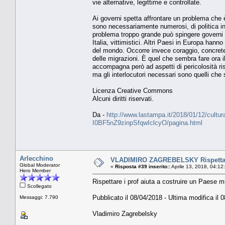
vie alternative, legittime e controllate.
Ai governi spetta affrontare un problema che è i
sono necessariamente numerosi, di politica int
problema troppo grande può spingere governi e
Italia, vittimistici. Altri Paesi in Europa han
del mondo. Occorre invece coraggio, concrete
delle migrazioni. È quel che sembra fare ora il
accompagna però ad aspetti di pericolosità ris
ma gli interlocutori necessari sono quelli che 
Licenza Creative Commons
Alcuni diritti riservati.
Da -
http://www.lastampa.it/2018/01/12/cultura/o
I0BF5nZ9zinpSfqwIclcyO/pagina.html
Arlecchino
VLADIMIRO ZAGREBELSKY Rispettare i
Global Moderator
«
Risposta #39 inserito::
Aprile 13, 2018, 04:12
Hero Member
Rispettare i prof aiuta a costruire un Paese mi
Scollegato
Pubblicato il 08/04/2018 - Ultima modifica il 
Messaggi: 7.790
Vladimiro Zagrebelsky