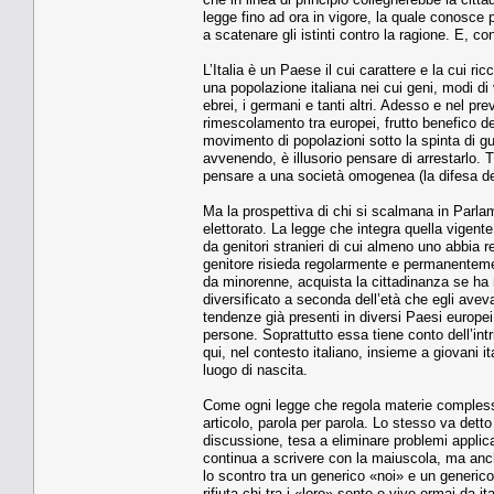
legge fino ad ora in vigore, la quale conosce
a scatenare gli istinti contro la ragione. E, con 
L’Italia è un Paese il cui carattere e la cui 
una popolazione italiana nei cui geni, modi di 
ebrei, i germani e tanti altri. Adesso e nel pre
rimescolamento tra europei, frutto benefico del
movimento di popolazioni sotto la spinta di gue
avvenendo, è illusorio pensare di arrestarlo. Tr
pensare a una società omogenea (la difesa dell
Ma la prospettiva di chi si scalmana in Parlam
elettorato. La legge che integra quella vigent
da genitori stranieri di cui almeno uno abbia 
genitore risieda regolarmente e permanentemente
da minorenne, acquista la cittadinanza se ha 
diversificato a seconda dell’età che egli aveva a
tendenze già presenti in diversi Paesi europe
persone. Soprattutto essa tiene conto dell’intri
qui, nel contesto italiano, insieme a giovani it
luogo di nascita.
Come ogni legge che regola materie complesse
articolo, parola per parola. Lo stesso va detto 
discussione, tesa a eliminare problemi applic
continua a scrivere con la maiuscola, ma anch
lo scontro tra un generico «noi» e un generico
rifiuta chi tra i «loro» sente e vive ormai da i