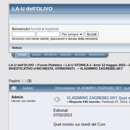
LA-U dell'OLIVO
Benvenuto!
Accedi
o
registrati
.
Accesso con nome utente, password e durata della sessione
Notizie
:
HOME
GUIDA
RICERCA
AGENDA
ACCEDI
REGISTRATI
LA-U dell'OLIVO
>
Forum Pubblico
>
LA-U STORICA 2 -Ante 12 maggio 2023 
INVESTICATIVO d'INCHIESTA. OPINIONISTI.
>
VLADIMIRO ZAGREBELSKY
Pagine:
1
2
[
3
]
Autore
Discussione: VLADIMIRO ZAGREBELSKY (Letto
Admin
VLADIMIRO ZAGREBELSKY Quel mon
Utente non iscritto
«
Risposta #30 inserito::
Febbraio 07, 2013, 
Editoriali
07/02/2013
Quel monito sui ritardi del Csm