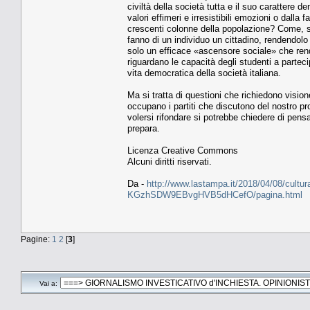
civiltà della società tutta e il suo carattere
valori effimeri e irresistibili emozioni o dall
crescenti colonne della popolazione? Come, se
fanno di un individuo un cittadino, rendendolo
solo un efficace «ascensore sociale» che ren
riguardano le capacità degli studenti a parteci
vita democratica della società italiana.
Ma si tratta di questioni che richiedono vision
occupano i partiti che discutono del nostro pr
volersi rifondare si potrebbe chiedere di pen
prepara.
Licenza Creative Commons
Alcuni diritti riservati.
Da -
http://www.lastampa.it/2018/04/08/cultura/
KGzhSDW9EBvgHVB5dHCefO/pagina.html
Pagine:
1
2
[
3
]
Vai a: