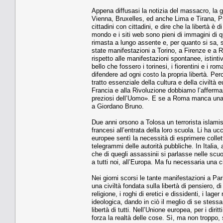
Appena diffusasi la notizia del massacro, la g
Vienna, Bruxelles, ed anche Lima e Tirana, Pri
cittadini con cittadini, e dire che la libertà è d
mondo e i siti web sono pieni di immagini di qu
rimasta a lungo assente e, per quanto si sa, s
state manifestazioni a Torino, a Firenze e a 
rispetto alle manifestazioni spontanee, istintiv
bello che fossero i torinesi, i fiorentini e i r
difendere ad ogni costo la propria libertà. P
tratto essenziale della cultura e della civiltà
Francia e alla Rivoluzione dobbiamo l’affermaz
preziosi dell’Uomo». E se a Roma manca una p
a Giordano Bruno.
Due anni orsono a Tolosa un terrorista islamis
francesi all’entrata della loro scuola. Li ha uc
europee sentì la necessità di esprimere colletti
telegrammi delle autorità pubbliche. In Italia
che di quegli assassinii si parlasse nelle scu
a tutti noi, all’Europa. Ma fu necessaria una ci
Nei giorni scorsi le tante manifestazioni a Pa
una civiltà fondata sulla libertà di pensiero, 
religione, i roghi di eretici e dissidenti, i lag
ideologica, dando in ciò il meglio di se stessa.
libertà di tutti. Nell’Unione europea, per i diri
forza la realtà delle cose. Sì, ma non troppo