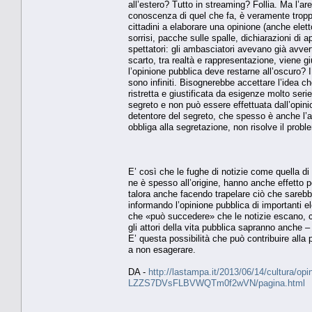
all’estero? Tutto in streaming? Follia. Ma l’ar
conoscenza di quel che fa, è veramente troppo
cittadini a elaborare una opinione (anche elet
sorrisi, pacche sulle spalle, dichiarazioni d
spettatori: gli ambasciatori avevano già avvert
scarto, tra realtà e rappresentazione, viene g
l’opinione pubblica deve restarne all’oscuro? I
sono infiniti. Bisognerebbe accettare l’idea ch
ristretta e giustificata da esigenze molto ser
segreto e non può essere effettuata dall’opini
detentore del segreto, che spesso è anche l’au
obbliga alla segretazione, non risolve il prob
E’ così che le fughe di notizie come quella di 
ne è spesso all’origine, hanno anche effetto 
talora anche facendo trapelare ciò che sareb
informando l’opinione pubblica di importanti e
che «può succedere» che le notizie escano, c
gli attori della vita pubblica sapranno anche –
E’ questa possibilità che può contribuire alla
a non esagerare.
DA -
http://lastampa.it/2013/06/14/cultura/opinio
LZZS7DVsFLBVWQTm0f2wVN/pagina.html