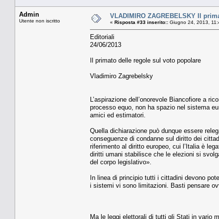
Admin
VLADIMIRO ZAGREBELSKY Il primato
Utente non iscritto
«
Risposta #33 inserito::
Giugno 24, 2013, 11:
Editoriali
24/06/2013
Il primato delle regole sul voto popolare
Vladimiro Zagrebelsky
L’aspirazione dell’onorevole Biancofiore a ricor
processo equo, non ha spazio nel sistema europ
amici ed estimatori.
Quella dichiarazione può dunque essere relega
conseguenze di condanne sul diritto dei cittadi
riferimento al diritto europeo, cui l’Italia è l
diritti umani stabilisce che le elezioni si svo
del corpo legislativo».
In linea di principio tutti i cittadini devono po
i sistemi vi sono limitazioni. Basti pensare o
Ma le leggi elettorali di tutti gli Stati in var