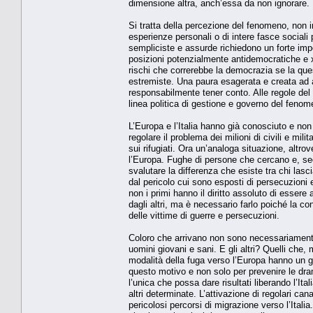
dimensione altra, anch’essa da non ignorare.
Si tratta della percezione del fenomeno, non i
esperienze personali o di intere fasce sociali 
sempliciste e assurde richiedono un forte impe
posizioni potenzialmente antidemocratiche e x
rischi che correrebbe la democrazia se la que
estremiste. Una paura esagerata e creata ad ar
responsabilmente tener conto. Alle regole del
linea politica di gestione e governo del feno
L’Europa e l’Italia hanno già conosciuto e non 
regolare il problema dei milioni di civili e mil
sui rifugiati. Ora un’analoga situazione, altr
l’Europa. Fughe di persone che cercano e, sec
svalutare la differenza che esiste tra chi las
dal pericolo cui sono esposti di persecuzioni e
non i primi hanno il diritto assoluto di essere a
dagli altri, ma è necessario farlo poiché la c
delle vittime di guerre e persecuzioni.
Coloro che arrivano non sono necessariamente 
uomini giovani e sani. E gli altri? Quelli che, 
modalità della fuga verso l’Europa hanno un gra
questo motivo e non solo per prevenire le dra
l’unica che possa dare risultati liberando l’It
altri determinate. L’attivazione di regolari can
pericolosi percorsi di migrazione verso l’Itali