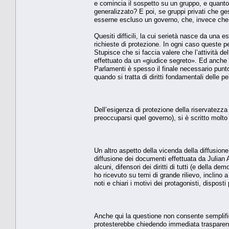
e comincia il sospetto su un gruppo, e quant
generalizzato? E poi, se gruppi privati che ge
esserne escluso un governo, che, invece che p
Quesiti difficili, la cui serietà nasce da una e
richieste di protezione. In ogni caso queste 
Stupisce che si faccia valere che l’attività de
effettuato da un «giudice segreto». Ed anche c
Parlamenti è spesso il finale necessario punto 
quando si tratta di diritti fondamentali delle 
Dell’esigenza di protezione della riservatezza d
preoccuparsi quel governo), si è scritto molto
Un altro aspetto della vicenda della diffusio
diffusione dei documenti effettuata da Julian A
alcuni, difensori dei diritti di tutti (e della 
ho ricevuto su temi di grande rilievo, inclino
noti e chiari i motivi dei protagonisti, dispost
Anche qui la questione non consente semplific
protesterebbe chiedendo immediata trasparenz