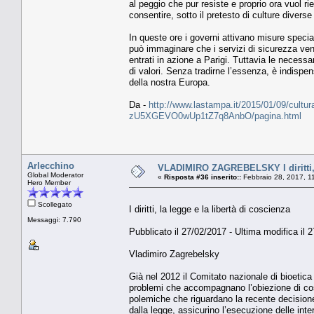
al peggio che pur resiste e proprio ora vuol ri
consentire, sotto il pretesto di culture diverse
In queste ore i governi attivano misure speciali
può immaginare che i servizi di sicurezza veng
entrati in azione a Parigi. Tuttavia le necess
di valori. Senza tradirne l’essenza, è indispe
della nostra Europa.
Da -
http://www.lastampa.it/2015/01/09/cultura/op
zU5XGEVO0wUp1tZ7q8AnbO/pagina.html
Arlecchino
VLADIMIRO ZAGREBELSKY I diritti, l
Global Moderator
«
Risposta #36 inserito::
Febbraio 28, 2017, 1
Hero Member
Scollegato
I diritti, la legge e la libertà di coscienza
Messaggi: 7.790
Pubblicato il 27/02/2017 - Ultima modifica il 
Vladimiro Zagrebelsky
Già nel 2012 il Comitato nazionale di bioetica
problemi che accompagnano l’obiezione di cos
polemiche che riguardano la recente decisione
dalla legge, assicurino l’esecuzione delle int