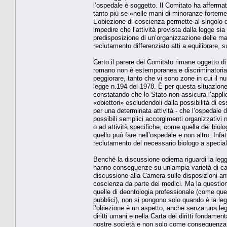
l’ospedale è soggetto. Il Comitato ha afferma
tanto più se «nelle mani di minoranze forteme
L’obiezione di coscienza permette al singolo d
impedire che l’attività prevista dalla legge s
predisposizione di un’organizzazione delle ma
reclutamento differenziato atti a equilibrare, su
Certo il parere del Comitato rimane oggetto d
romano non è estemporanea e discriminatoria. E
peggiorare, tanto che vi sono zone in cui il nu
legge n.194 del 1978. È per questa situazione c
constatando che lo Stato non assicura l’applic
«obiettori» escludendoli dalla possibilità di e
per una determinata attività - che l’ospedale 
possibili semplici accorgimenti organizzativi n
o ad attività specifiche, come quella del bio
quello può fare nell’ospedale e non altro. Infatt
reclutamento del necessario biologo a speciali
Benché la discussione odierna riguardi la legg
hanno conseguenze su un’ampia varietà di casi
discussione alla Camera sulle disposizioni ant
coscienza da parte dei medici. Ma la question
quelle di deontologia professionale (come que
pubblici), non si pongono solo quando è la legge
l’obiezione è un aspetto, anche senza una le
diritti umani e nella Carta dei diritti fondament
nostre società e non solo come conseguenza de