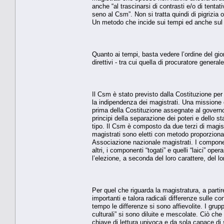
anche “al trascinarsi di contrasti e/o di tenta
seno al Csm”. Non si tratta quindi di pigrizia
Un metodo che incide sui tempi ed anche sul 
Quanto ai tempi, basta vedere l’ordine del gior
direttivi - tra cui quella di procuratore gener
Il Csm è stato previsto dalla Costituzione per
la indipendenza dei magistrati. Una missione
prima della Costituzione assegnate al governo e
principi della separazione dei poteri e dello st
tipo. Il Csm è composto da due terzi di magistr
magistrati sono eletti con metodo proporzionale
Associazione nazionale magistrati. I componenti 
altri, i componenti “togati” e quelli “laici”
l’elezione, a seconda del loro carattere, del lo
Per quel che riguarda la magistratura, a partir
importanti e talora radicali differenze sulle 
tempo le differenze si sono affievolite. I grupp
culturali” si sono diluite e mescolate. Ciò che
chiave di lettura univoca e da sola capace di 