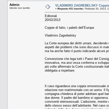
Admin
VLADIMIRO ZAGREBELSKY Coppie di f
Utente non iscritto
«
Risposta #31 inserito::
Febbraio 20, 2013, 1
Editoriali
20/02/2013
Coppie di fatto, i paletti dell’Europa
Vladimiro Zagrebelsky
La Corte europea dei diritti umani, decidendo u
aspetti dei problemi che sono discussi in mat
ma ha anche fatto il punto indicando alcuni pri
Convenzione che lega tutti i Paesi del Consigl
innovativa, ma anzi essa conferma e sviluppa
più volte affermato la Corte costituzionale ital
obbligata a rispettare.
Il caso riguardava una coppia omosessuale st
relazione non matrimoniale con un uomo. Il fig
compagna chiedeva di poter adottare quel bambi
due donne. Il padre del bambino si opponeva.
conviventi eterosessuali. L’adozione, mentre c
dello stesso sesso dell’adottante. Nel caso sot