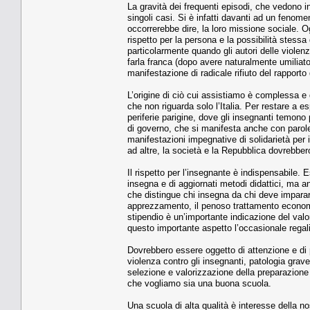
La gravità dei frequenti episodi, che vedono inse
singoli casi. Si è infatti davanti ad un fenomen
occorrerebbe dire, la loro missione sociale. O
rispetto per la persona e la possibilità stess
particolarmente quando gli autori delle violenz
farla franca (dopo avere naturalmente umiliato 
manifestazione di radicale rifiuto del rapport
L’origine di ciò cui assistiamo è complessa e 
che non riguarda solo l’Italia. Per restare a es
periferie parigine, dove gli insegnanti temono 
di governo, che si manifesta anche con paro
manifestazioni impegnative di solidarietà per
ad altre, la società e la Repubblica dovrebber
Il rispetto per l’insegnante è indispensabile.
insegna e di aggiornati metodi didattici, ma 
che distingue chi insegna da chi deve imparar
apprezzamento, il penoso trattamento economico 
stipendio è un’importante indicazione del val
questo importante aspetto l’occasionale rega
Dovrebbero essere oggetto di attenzione e di 
violenza contro gli insegnanti, patologia grav
selezione e valorizzazione della preparazion
che vogliamo sia una buona scuola.
Una scuola di alta qualità è interesse della no