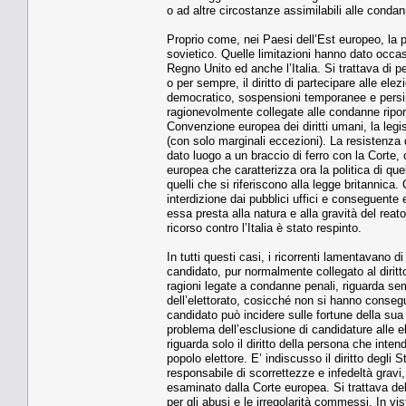
o ad altre circostanze assimilabili alle conda
Proprio come, nei Paesi dell’Est europeo, la 
sovietico. Quelle limitazioni hanno dato occasio
Regno Unito ed anche l’Italia. Si trattava d
o per sempre, il diritto di partecipare alle ele
democratico, sospensioni temporanee e persino 
ragionevolmente collegate alle condanne riport
Convenzione europea dei diritti umani, la legis
(con solo marginali eccezioni). La resistenza d
dato luogo a un braccio di ferro con la Corte, 
europea che caratterizza ora la politica di qu
quelli che si riferiscono alla legge britannica
interdizione dai pubblici uffici e conseguente e
essa presta alla natura e alla gravità del rea
ricorso contro l’Italia è stato respinto.
In tutti questi casi, i ricorrenti lamentavano di 
candidato, pur normalmente collegato al diritto
ragioni legate a condanne penali, riguarda se
dell’elettorato, cosicché non si hanno consegue
candidato può incidere sulle fortune della sua 
problema dell’esclusione di candidature alle el
riguarda solo il diritto della persona che inte
popolo elettore. E’ indiscusso il diritto degli 
responsabile di scorrettezze e infedeltà gravi
esaminato dalla Corte europea. Si trattava del
per gli abusi e le irregolarità commessi. In v