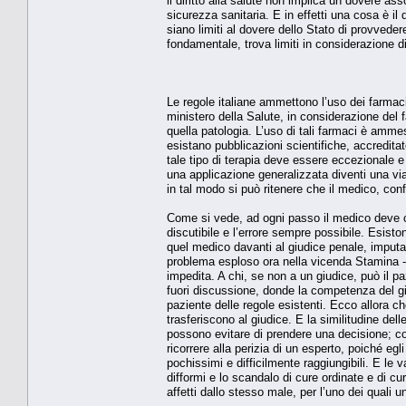
il diritto alla salute non implica un dovere ass
sicurezza sanitaria. E in effetti una cosa è il 
siano limiti al dovere dello Stato di provvedere
fondamentale, trova limiti in considerazione di a
Le regole italiane ammettono l’uso dei farmac
ministero della Salute, in considerazione del f
quella patologia. L’uso di tali farmaci è amm
esistano pubblicazioni scientifiche, accreditat
tale tipo di terapia deve essere eccezionale e l
una applicazione generalizzata diventi una via 
in tal modo si può ritenere che il medico, c
Come si vede, ad ogni passo il medico deve com
discutibile e l’errore sempre possibile. Esist
quel medico davanti al giudice penale, imputa
problema esploso ora nella vicenda Stamina - 
impedita. A chi, se non a un giudice, può il pazi
fuori discussione, donde la competenza del giud
paziente delle regole esistenti. Ecco allora che
trasferiscono al giudice. E la similitudine del
possono evitare di prendere una decisione; con 
ricorrere alla perizia di un esperto, poiché egl
pochissimi e difficilmente raggiungibili. E le 
difformi e lo scandalo di cure ordinate e di cu
affetti dallo stesso male, per l’uno dei quali un