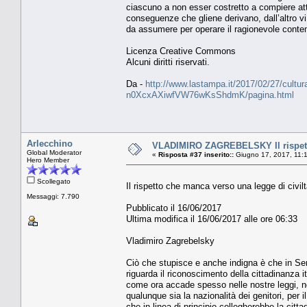
ciascuno a non esser costretto a compiere att
conseguenze che gliene derivano, dall’altro vi 
da assumere per operare il ragionevole conte
Licenza Creative Commons
Alcuni diritti riservati.
Da -
http://www.lastampa.it/2017/02/27/cultura/op
n0XcxAXiwfVW76wKsShdmK/pagina.html
Arlecchino
VLADIMIRO ZAGREBELSKY Il rispetto
Global Moderator
«
Risposta #37 inserito::
Giugno 17, 2017, 11:
Hero Member
Scollegato
Il rispetto che manca verso una legge di civil
Messaggi: 7.790
Pubblicato il 16/06/2017
Ultima modifica il 16/06/2017 alle ore 06:33
Vladimiro Zagrebelsky
Ciò che stupisce e anche indigna è che in Sen
riguarda il riconoscimento della cittadinanza i
come ora accade spesso nelle nostre leggi, non 
qualunque sia la nazionalità dei genitori, per il
che in linea di principio collegherebbe la citt