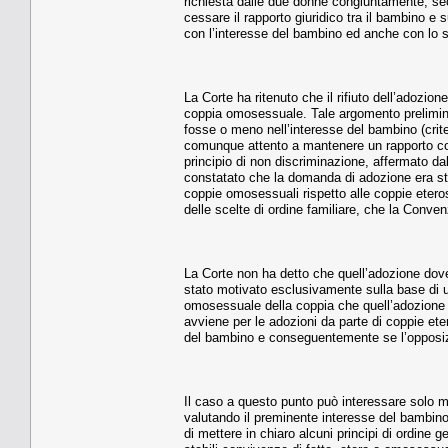
richiesta dalle due donne congiuntamente, sec
cessare il rapporto giuridico tra il bambino 
con l’interesse del bambino ed anche con lo
La Corte ha ritenuto che il rifiuto dell’adozio
coppia omosessuale. Tale argomento prelimin
fosse o meno nell’interesse del bambino (crite
comunque attento a mantenere un rapporto con 
principio di non discriminazione, affermato d
constatato che la domanda di adozione era stat
coppie omosessuali rispetto alle coppie eteros
delle scelte di ordine familiare, che la Conve
La Corte non ha detto che quell’adozione dovev
stato motivato esclusivamente sulla base di u
omosessuale della coppia che quell’adozione r
avviene per le adozioni da parte di coppie et
del bambino e conseguentemente se l’opposiz
Il caso a questo punto può interessare solo ma
valutando il preminente interesse del bambino 
di mettere in chiaro alcuni principi di ordine 