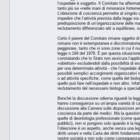
l’ospedale è soggetto. Il Comitato ha afferma
tanto più se «nelle mani di minoranze forteme
L’obiezione di coscienza permette al singolo d
impedire che l’attività prevista dalla legge s
predisposizione di un’organizzazione delle ma
reclutamento differenziato atti a equilibrare, su
Certo il parere del Comitato rimane oggetto d
romano non è estemporanea e discriminatoria. E
peggiorare, tanto che vi sono zone in cui il nu
legge n.194 del 1978. È per questa situazione c
constatando che lo Stato non assicura l’applic
«obiettori» escludendoli dalla possibilità di e
per una determinata attività - che l’ospedale 
possibili semplici accorgimenti organizzativi n
o ad attività specifiche, come quella del bio
quello può fare nell’ospedale e non altro. Infatt
reclutamento del necessario biologo a speciali
Benché la discussione odierna riguardi la legg
hanno conseguenze su un’ampia varietà di casi
discussione alla Camera sulle disposizioni ant
coscienza da parte dei medici. Ma la question
quelle di deontologia professionale (come que
pubblici), non si pongono solo quando è la legge
l’obiezione è un aspetto, anche senza una le
diritti umani e nella Carta dei diritti fondament
nostre società e non solo come conseguenza de