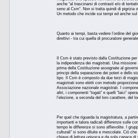
anche “al trascinarsi di contrasti e/o di tenta
seno al Csm”. Non si tratta quindi di pigrizia
Un metodo che incide sui tempi ed anche sul 
Quanto ai tempi, basta vedere l’ordine del gior
direttivi - tra cui quella di procuratore gener
Il Csm è stato previsto dalla Costituzione per
la indipendenza dei magistrati. Una missione
prima della Costituzione assegnate al governo e
principi della separazione dei poteri e dello st
tipo. Il Csm è composto da due terzi di magistr
magistrati sono eletti con metodo proporzionale
Associazione nazionale magistrati. I componenti 
altri, i componenti “togati” e quelli “laici”
l’elezione, a seconda del loro carattere, del lo
Per quel che riguarda la magistratura, a partir
importanti e talora radicali differenze sulle 
tempo le differenze si sono affievolite. I grupp
culturali” si sono diluite e mescolate. Ciò che
chiave di lettura univoca e da sola capace di 