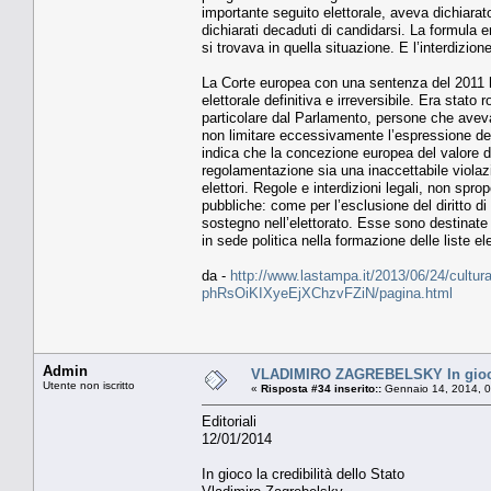
importante seguito elettorale, aveva dichiarat
dichiarati decaduti di candidarsi. La formula
si trovava in quella situazione. E l’interdizion
La Corte europea con una sentenza del 2011 ha
elettorale definitiva e irreversibile. Era stato 
particolare dal Parlamento, persone che avevan
non limitare eccessivamente l’espressione del
indica che la concezione europea del valore del
regolamentazione sia una inaccettabile viola
elettori. Regole e interdizioni legali, non spro
pubbliche: come per l’esclusione del diritto di
sostegno nell’elettorato. Esse sono destinate
in sede politica nella formazione delle liste ele
da -
http://www.lastampa.it/2013/06/24/cultura/o
phRsOiKIXyeEjXChzvFZiN/pagina.html
Admin
VLADIMIRO ZAGREBELSKY In gioco l
Utente non iscritto
«
Risposta #34 inserito::
Gennaio 14, 2014, 0
Editoriali
12/01/2014
In gioco la credibilità dello Stato