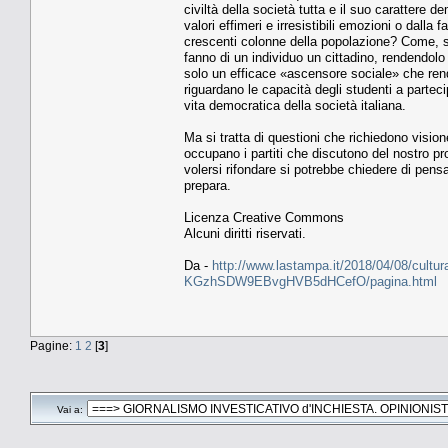
civiltà della società tutta e il suo carattere
valori effimeri e irresistibili emozioni o dall
crescenti colonne della popolazione? Come, se
fanno di un individuo un cittadino, rendendolo
solo un efficace «ascensore sociale» che ren
riguardano le capacità degli studenti a parteci
vita democratica della società italiana.
Ma si tratta di questioni che richiedono vision
occupano i partiti che discutono del nostro pr
volersi rifondare si potrebbe chiedere di pen
prepara.
Licenza Creative Commons
Alcuni diritti riservati.
Da -
http://www.lastampa.it/2018/04/08/cultura/
KGzhSDW9EBvgHVB5dHCefO/pagina.html
Pagine:
1
2
[
3
]
Vai a: