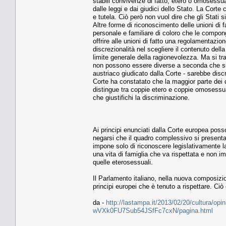
stabili convivenze di fatto, etero o omosessual
dalle leggi e dai giudici dello Stato. La Corte
e tutela. Ciò però non vuol dire che gli Stati
Altre forme di riconoscimento delle unioni di f
personale e familiare di coloro che le compon
offrire alle unioni di fatto una regolamentazio
discrezionalità nel scegliere il contenuto della
limite generale della ragionevolezza. Ma si trat
non possono essere diverse a seconda che si t
austriaco giudicato dalla Corte - sarebbe disc
Corte ha constatato che la maggior parte dei 
distingue tra coppie etero e coppie omosessua
che giustifichi la discriminazione.
Ai principi enunciati dalla Corte europea pos
negarsi che il quadro complessivo si presenta a
impone solo di riconoscere legislativamente l
una vita di famiglia che va rispettata e non i
quelle eterosessuali.
Il Parlamento italiano, nella nuova composizio
principi europei che è tenuto a rispettare. Ciò
da -
http://lastampa.it/2013/02/20/cultura/opinio
wVXk0FU7Sub54JSfFc7cxN/pagina.html