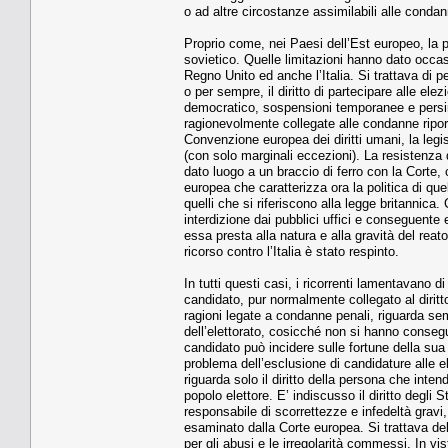
o ad altre circostanze assimilabili alle conda
Proprio come, nei Paesi dell’Est europeo, la 
sovietico. Quelle limitazioni hanno dato occasio
Regno Unito ed anche l’Italia. Si trattava d
o per sempre, il diritto di partecipare alle ele
democratico, sospensioni temporanee e persino 
ragionevolmente collegate alle condanne riport
Convenzione europea dei diritti umani, la legis
(con solo marginali eccezioni). La resistenza d
dato luogo a un braccio di ferro con la Corte, 
europea che caratterizza ora la politica di qu
quelli che si riferiscono alla legge britannica
interdizione dai pubblici uffici e conseguente e
essa presta alla natura e alla gravità del rea
ricorso contro l’Italia è stato respinto.
In tutti questi casi, i ricorrenti lamentavano di 
candidato, pur normalmente collegato al diritto
ragioni legate a condanne penali, riguarda se
dell’elettorato, cosicché non si hanno consegue
candidato può incidere sulle fortune della sua 
problema dell’esclusione di candidature alle el
riguarda solo il diritto della persona che inte
popolo elettore. E’ indiscusso il diritto degli 
responsabile di scorrettezze e infedeltà gravi
esaminato dalla Corte europea. Si trattava del
per gli abusi e le irregolarità commessi. In v