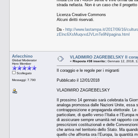
strada nefasta. Non è un caso che il progetto d
Licenza Creative Commons
Alcuni diritti riservati.
Da -
http://www.lastampa.it/2017/06/16/cultura/
zElnc6XsMuqvxdJVLmTe9N/pagina.html
Arlecchino
VLADIMIRO ZAGREBELSKY Il coraggi
Global Moderator
«
Risposta #38 inserito::
Gennaio 12, 2018, 1
Hero Member
Il coraggio e le regole per i migranti
Scollegato
Pubblicato il 12/01/2018
Messaggi: 7.790
VLADIMIRO ZAGREBELSKY
Il prossimo 14 gennaio sarà celebrata la Giorna
analoga promossa dalle Nazioni Unite, essa s
contrapposizione e propaganda elettorale. Le 
particolare, di quello verso l’Italia e l’Europa
di assicurare sempre umanità nel rapporto con 
prescrizioni costituzionali e delle Convenzion
che arriva nel territorio dello Stato. Ma quan
quello che affronta ora l’Europa, la quantità m