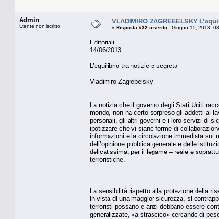
Admin
VLADIMIRO ZAGREBELSKY L’equilibr
Utente non iscritto
«
Risposta #32 inserito::
Giugno 15, 2013, 08
Editoriali
14/06/2013
L’equilibrio tra notizie e segreto
Vladimiro Zagrebelsky
La notizia che il governo degli Stati Uniti racc
mondo, non ha certo sorpreso gli addetti ai lav
personali, gli altri governi e i loro servizi di
ipotizzare che vi siano forme di collaborazione
informazioni e la circolazione immediata sui 
dell’opinione pubblica generale e delle istit
delicatissima, per il legame – reale e soprattu
terroristiche.
La sensibilità rispetto alla protezione della ri
in vista di una maggior sicurezza, si contrap
terroristi possano e anzi debbano essere contr
generalizzate, «a strascico» cercando di pesc