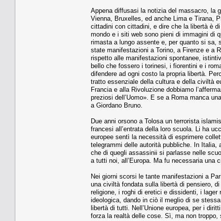
Appena diffusasi la notizia del massacro, la g
Vienna, Bruxelles, ed anche Lima e Tirana, Pri
cittadini con cittadini, e dire che la libertà è d
mondo e i siti web sono pieni di immagini di qu
rimasta a lungo assente e, per quanto si sa, s
state manifestazioni a Torino, a Firenze e a 
rispetto alle manifestazioni spontanee, istintiv
bello che fossero i torinesi, i fiorentini e i r
difendere ad ogni costo la propria libertà. P
tratto essenziale della cultura e della civiltà
Francia e alla Rivoluzione dobbiamo l’affermaz
preziosi dell’Uomo». E se a Roma manca una p
a Giordano Bruno.
Due anni orsono a Tolosa un terrorista islamis
francesi all’entrata della loro scuola. Li ha uc
europee sentì la necessità di esprimere colletti
telegrammi delle autorità pubbliche. In Italia
che di quegli assassinii si parlasse nelle scu
a tutti noi, all’Europa. Ma fu necessaria una ci
Nei giorni scorsi le tante manifestazioni a Pa
una civiltà fondata sulla libertà di pensiero, 
religione, i roghi di eretici e dissidenti, i lag
ideologica, dando in ciò il meglio di se stessa.
libertà di tutti. Nell’Unione europea, per i diri
forza la realtà delle cose. Sì, ma non troppo