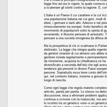
legge fino ad ora in vigore, la quale conosce
a scatenare gli istinti contro la ragione. E, con 
L’Italia è un Paese il cui carattere e la cui 
una popolazione italiana nei cui geni, modi di 
ebrei, i germani e tanti altri. Adesso e nel pre
rimescolamento tra europei, frutto benefico del
movimento di popolazioni sotto la spinta di gue
avvenendo, è illusorio pensare di arrestarlo. Tr
pensare a una società omogenea (la difesa dell
Ma la prospettiva di chi si scalmana in Parlam
elettorato. La legge che integra quella vigent
da genitori stranieri di cui almeno uno abbia 
genitore risieda regolarmente e permanentemente
da minorenne, acquista la cittadinanza se ha 
diversificato a seconda dell’età che egli aveva a
tendenze già presenti in diversi Paesi europe
persone. Soprattutto essa tiene conto dell’intri
qui, nel contesto italiano, insieme a giovani it
luogo di nascita.
Come ogni legge che regola materie complesse
articolo, parola per parola. Lo stesso va detto 
discussione, tesa a eliminare problemi applic
continua a scrivere con la maiuscola, ma anch
lo scontro tra un generico «noi» e un generico
rifiuta chi tra i «loro» sente e vive ormai da i