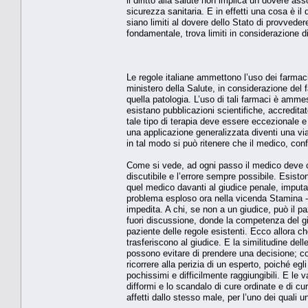
il diritto alla salute non implica un dovere ass
sicurezza sanitaria. E in effetti una cosa è il 
siano limiti al dovere dello Stato di provvedere
fondamentale, trova limiti in considerazione di a
Le regole italiane ammettono l’uso dei farmac
ministero della Salute, in considerazione del f
quella patologia. L’uso di tali farmaci è amm
esistano pubblicazioni scientifiche, accreditat
tale tipo di terapia deve essere eccezionale e l
una applicazione generalizzata diventi una via 
in tal modo si può ritenere che il medico, c
Come si vede, ad ogni passo il medico deve com
discutibile e l’errore sempre possibile. Esist
quel medico davanti al giudice penale, imputa
problema esploso ora nella vicenda Stamina - 
impedita. A chi, se non a un giudice, può il pazi
fuori discussione, donde la competenza del giud
paziente delle regole esistenti. Ecco allora che
trasferiscono al giudice. E la similitudine del
possono evitare di prendere una decisione; con 
ricorrere alla perizia di un esperto, poiché egl
pochissimi e difficilmente raggiungibili. E le 
difformi e lo scandalo di cure ordinate e di cu
affetti dallo stesso male, per l’uno dei quali un