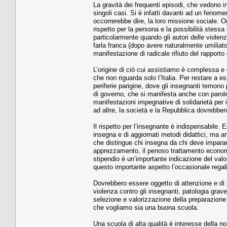
La gravità dei frequenti episodi, che vedono inse
singoli casi. Si è infatti davanti ad un fenomen
occorrerebbe dire, la loro missione sociale. O
rispetto per la persona e la possibilità stess
particolarmente quando gli autori delle violenz
farla franca (dopo avere naturalmente umiliato 
manifestazione di radicale rifiuto del rapport
L’origine di ciò cui assistiamo è complessa e 
che non riguarda solo l’Italia. Per restare a es
periferie parigine, dove gli insegnanti temono 
di governo, che si manifesta anche con paro
manifestazioni impegnative di solidarietà per
ad altre, la società e la Repubblica dovrebber
Il rispetto per l’insegnante è indispensabile.
insegna e di aggiornati metodi didattici, ma 
che distingue chi insegna da chi deve imparar
apprezzamento, il penoso trattamento economico 
stipendio è un’importante indicazione del val
questo importante aspetto l’occasionale rega
Dovrebbero essere oggetto di attenzione e di 
violenza contro gli insegnanti, patologia grav
selezione e valorizzazione della preparazion
che vogliamo sia una buona scuola.
Una scuola di alta qualità è interesse della no