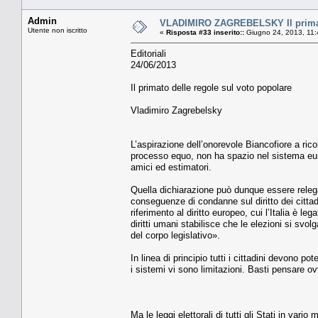
Admin
VLADIMIRO ZAGREBELSKY Il primato
Utente non iscritto
«
Risposta #33 inserito::
Giugno 24, 2013, 11:
Editoriali
24/06/2013
Il primato delle regole sul voto popolare
Vladimiro Zagrebelsky
L’aspirazione dell’onorevole Biancofiore a ricor
processo equo, non ha spazio nel sistema europ
amici ed estimatori.
Quella dichiarazione può dunque essere relega
conseguenze di condanne sul diritto dei cittadi
riferimento al diritto europeo, cui l’Italia è l
diritti umani stabilisce che le elezioni si svo
del corpo legislativo».
In linea di principio tutti i cittadini devono po
i sistemi vi sono limitazioni. Basti pensare o
Ma le leggi elettorali di tutti gli Stati in var