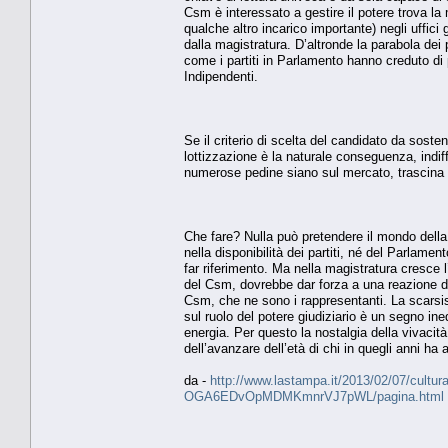
Csm è interessato a gestire il potere trova la 
qualche altro incarico importante) negli uffici
dalla magistratura. D’altronde la parabola dei p
come i partiti in Parlamento hanno creduto di 
Indipendenti.
Se il criterio di scelta del candidato da soste
lottizzazione è la naturale conseguenza, indif
numerose pedine siano sul mercato, trascina le p
Che fare? Nulla può pretendere il mondo della 
nella disponibilità dei partiti, né del Parlam
far riferimento. Ma nella magistratura cresce l
del Csm, dovrebbe dar forza a una reazione de
Csm, che ne sono i rappresentanti. La scarsis
sul ruolo del potere giudiziario è un segno in
energia. Per questo la nostalgia della vivacità
dell’avanzare dell’età di chi in quegli anni ha a
da -
http://www.lastampa.it/2013/02/07/cultura/
OGA6EDvOpMDMKmnrVJ7pWL/pagina.html