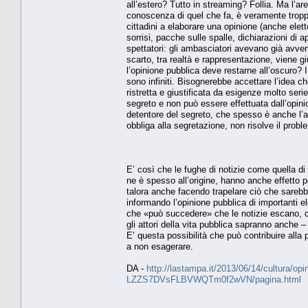
all’estero? Tutto in streaming? Follia. Ma l’ar
conoscenza di quel che fa, è veramente troppo
cittadini a elaborare una opinione (anche elet
sorrisi, pacche sulle spalle, dichiarazioni d
spettatori: gli ambasciatori avevano già avvert
scarto, tra realtà e rappresentazione, viene g
l’opinione pubblica deve restarne all’oscuro? I
sono infiniti. Bisognerebbe accettare l’idea ch
ristretta e giustificata da esigenze molto ser
segreto e non può essere effettuata dall’opini
detentore del segreto, che spesso è anche l’au
obbliga alla segretazione, non risolve il prob
E’ così che le fughe di notizie come quella di 
ne è spesso all’origine, hanno anche effetto 
talora anche facendo trapelare ciò che sareb
informando l’opinione pubblica di importanti e
che «può succedere» che le notizie escano, c
gli attori della vita pubblica sapranno anche –
E’ questa possibilità che può contribuire alla
a non esagerare.
DA -
http://lastampa.it/2013/06/14/cultura/opinio
LZZS7DVsFLBVWQTm0f2wVN/pagina.html