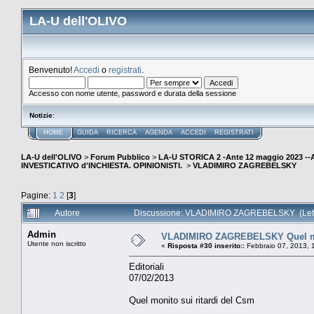
LA-U dell'OLIVO
Benvenuto!
Accedi
o
registrati
.
Accesso con nome utente, password e durata della sessione
Notizie
:
HOME
GUIDA
RICERCA
AGENDA
ACCEDI
REGISTRATI
LA-U dell'OLIVO
>
Forum Pubblico
>
LA-U STORICA 2 -Ante 12 maggio 2023 
INVESTICATIVO d'INCHIESTA. OPINIONISTI.
>
VLADIMIRO ZAGREBELSKY
Pagine:
1
2
[
3
]
Autore
Discussione: VLADIMIRO ZAGREBELSKY (Letto
Admin
VLADIMIRO ZAGREBELSKY Quel mon
Utente non iscritto
«
Risposta #30 inserito::
Febbraio 07, 2013, 
Editoriali
07/02/2013
Quel monito sui ritardi del Csm