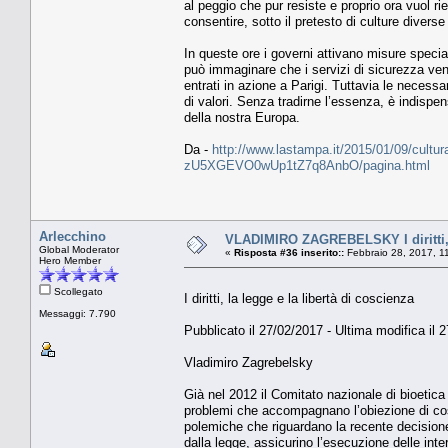
al peggio che pur resiste e proprio ora vuol ri
consentire, sotto il pretesto di culture diverse
In queste ore i governi attivano misure speciali
può immaginare che i servizi di sicurezza veng
entrati in azione a Parigi. Tuttavia le necess
di valori. Senza tradirne l’essenza, è indispe
della nostra Europa.
Da -
http://www.lastampa.it/2015/01/09/cultura/op
zU5XGEVO0wUp1tZ7q8AnbO/pagina.html
Arlecchino
VLADIMIRO ZAGREBELSKY I diritti, l
Global Moderator
«
Risposta #36 inserito::
Febbraio 28, 2017, 1
Hero Member
Scollegato
I diritti, la legge e la libertà di coscienza
Messaggi: 7.790
Pubblicato il 27/02/2017 - Ultima modifica il 
Vladimiro Zagrebelsky
Già nel 2012 il Comitato nazionale di bioetica
problemi che accompagnano l’obiezione di cos
polemiche che riguardano la recente decisione
dalla legge, assicurino l’esecuzione delle int