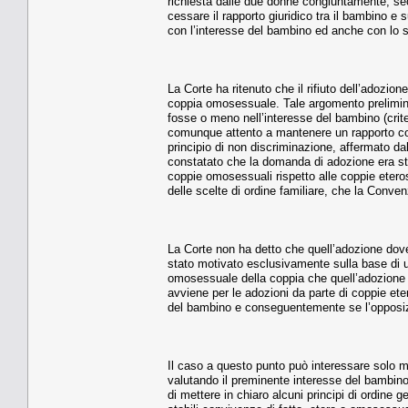
richiesta dalle due donne congiuntamente, sec
cessare il rapporto giuridico tra il bambino 
con l’interesse del bambino ed anche con lo
La Corte ha ritenuto che il rifiuto dell’adozio
coppia omosessuale. Tale argomento prelimin
fosse o meno nell’interesse del bambino (crite
comunque attento a mantenere un rapporto con 
principio di non discriminazione, affermato d
constatato che la domanda di adozione era stat
coppie omosessuali rispetto alle coppie eteros
delle scelte di ordine familiare, che la Conve
La Corte non ha detto che quell’adozione dovev
stato motivato esclusivamente sulla base di u
omosessuale della coppia che quell’adozione r
avviene per le adozioni da parte di coppie et
del bambino e conseguentemente se l’opposiz
Il caso a questo punto può interessare solo ma
valutando il preminente interesse del bambino 
di mettere in chiaro alcuni principi di ordine 