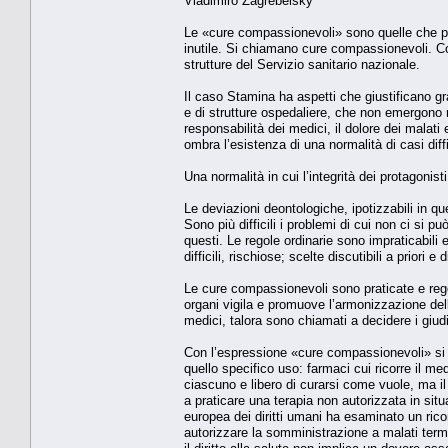
Vladimiro Zagrebelsky
Le «cure compassionevoli» sono quelle che po
inutile. Si chiamano cure compassionevoli. C
strutture del Servizio sanitario nazionale.
Il caso Stamina ha aspetti che giustificano gra
e di strutture ospedaliere, che non emergono n
responsabilità dei medici, il dolore dei malati
ombra l’esistenza di una normalità di casi diffi
Una normalità in cui l’integrità dei protagonis
Le deviazioni deontologiche, ipotizzabili in q
Sono più difficili i problemi di cui non ci si 
questi. Le regole ordinarie sono impraticabili 
difficili, rischiose; scelte discutibili a priori
Le cure compassionevoli sono praticate e reg
organi vigila e promuove l’armonizzazione delle
medici, talora sono chiamati a decidere i giudi
Con l’espressione «cure compassionevoli» si in
quello specifico uso: farmaci cui ricorre il m
ciascuno e libero di curarsi come vuole, ma i
a praticare una terapia non autorizzata in sit
europea dei diritti umani ha esaminato un ricor
autorizzare la somministrazione a malati termi