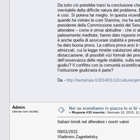
Da tutto ciò potrebbe trarsi la conclusione che
inevitabile della difficile natura del problem
è così. Si poteva far meglio. In questa vicend
quando ha vietato le cure Stamina, ma ha auto
presidente della Commissione sanità del Sena
attendere – come è ormai abitudine - che si at
palesemente meditate, hanno dato risposte in co
è anche quella di assicurare stabilità e preved
ha dato buona prova. La cattiva prova anzi è v
attrezzati, cui la legge rimette valutazioni al
distaccarsene, di possibili vizi formali dei pro
dell’osservanza delle regole stabilite, sulla
giudici? Il conflitto con la comunità scientifi
l’istituzione giudiziaria è parte?
Da -
http://lastampa.it/2014/01/12/cultura/opi
Admin
Noi se scendiamo in piazza lo si fa' 
Utente non iscritto
«
Risposta #35 inserito::
Gennaio 10, 2015, 11
Italiani timidi nel difendere i nostri valori
09/01/2015
Vladimiro Zagrebelsky