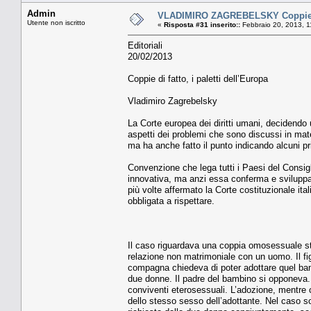
Admin
VLADIMIRO ZAGREBELSKY Coppie di f
Utente non iscritto
«
Risposta #31 inserito::
Febbraio 20, 2013, 1
Editoriali
20/02/2013
Coppie di fatto, i paletti dell’Europa
Vladimiro Zagrebelsky
La Corte europea dei diritti umani, decidendo u
aspetti dei problemi che sono discussi in mat
ma ha anche fatto il punto indicando alcuni pri
Convenzione che lega tutti i Paesi del Consigl
innovativa, ma anzi essa conferma e sviluppa
più volte affermato la Corte costituzionale ital
obbligata a rispettare.
Il caso riguardava una coppia omosessuale st
relazione non matrimoniale con un uomo. Il fig
compagna chiedeva di poter adottare quel bambi
due donne. Il padre del bambino si opponeva.
conviventi eterosessuali. L’adozione, mentre c
dello stesso sesso dell’adottante. Nel caso sot