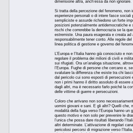
dimensione altra, anch’essa da non ignorare.
Si tratta della percezione del fenomeno, non i
esperienze personali o di intere fasce sociali 
sempliciste e assurde richiedono un forte impe
posizioni potenzialmente antidemocratiche e x
rischi che correrebbe la democrazia se la que
estremiste. Una paura esagerata e creata ad ar
responsabilmente tener conto. Alle regole del
linea politica di gestione e governo del feno
L’Europa e l’Italia hanno già conosciuto e non 
regolare il problema dei milioni di civili e mil
sui rifugiati. Ora un’analoga situazione, altr
l’Europa. Fughe di persone che cercano e, sec
svalutare la differenza che esiste tra chi las
dal pericolo cui sono esposti di persecuzioni e
non i primi hanno il diritto assoluto di essere a
dagli altri, ma è necessario farlo poiché la c
delle vittime di guerre e persecuzioni.
Coloro che arrivano non sono necessariamente 
uomini giovani e sani. E gli altri? Quelli che, 
modalità della fuga verso l’Europa hanno un gra
questo motivo e non solo per prevenire le dra
l’unica che possa dare risultati liberando l’It
altri determinate. L’attivazione di regolari can
pericolosi percorsi di migrazione verso l’Itali