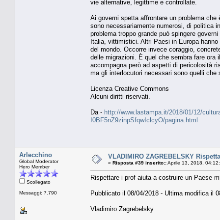
vie alternative, legittime e controllate.
Ai governi spetta affrontare un problema che è i
sono necessariamente numerosi, di politica int
problema troppo grande può spingere governi e
Italia, vittimistici. Altri Paesi in Europa han
del mondo. Occorre invece coraggio, concrete
delle migrazioni. È quel che sembra fare ora il
accompagna però ad aspetti di pericolosità ris
ma gli interlocutori necessari sono quelli che 
Licenza Creative Commons
Alcuni diritti riservati.
Da -
http://www.lastampa.it/2018/01/12/cultura/o
I0BF5nZ9zinpSfqwIclcyO/pagina.html
Arlecchino
VLADIMIRO ZAGREBELSKY Rispettare i
Global Moderator
«
Risposta #39 inserito::
Aprile 13, 2018, 04:12
Hero Member
Rispettare i prof aiuta a costruire un Paese mi
Scollegato
Pubblicato il 08/04/2018 - Ultima modifica il 
Messaggi: 7.790
Vladimiro Zagrebelsky