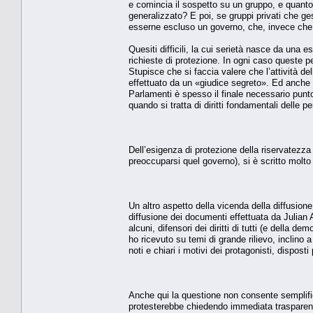
e comincia il sospetto su un gruppo, e quant
generalizzato? E poi, se gruppi privati che ge
esserne escluso un governo, che, invece che p
Quesiti difficili, la cui serietà nasce da una e
richieste di protezione. In ogni caso queste 
Stupisce che si faccia valere che l’attività de
effettuato da un «giudice segreto». Ed anche c
Parlamenti è spesso il finale necessario punto 
quando si tratta di diritti fondamentali delle 
Dell’esigenza di protezione della riservatezza d
preoccuparsi quel governo), si è scritto molto
Un altro aspetto della vicenda della diffusio
diffusione dei documenti effettuata da Julian A
alcuni, difensori dei diritti di tutti (e della 
ho ricevuto su temi di grande rilievo, inclino
noti e chiari i motivi dei protagonisti, dispost
Anche qui la questione non consente semplific
protesterebbe chiedendo immediata trasparenz