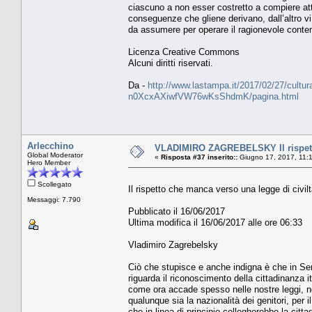
ciascuno a non esser costretto a compiere att
conseguenze che gliene derivano, dall’altro vi 
da assumere per operare il ragionevole conte
Licenza Creative Commons
Alcuni diritti riservati.
Da -
http://www.lastampa.it/2017/02/27/cultura/op
n0XcxAXiwfVW76wKsShdmK/pagina.html
Arlecchino
VLADIMIRO ZAGREBELSKY Il rispetto
Global Moderator
«
Risposta #37 inserito::
Giugno 17, 2017, 11:
Hero Member
Scollegato
Il rispetto che manca verso una legge di civil
Messaggi: 7.790
Pubblicato il 16/06/2017
Ultima modifica il 16/06/2017 alle ore 06:33
Vladimiro Zagrebelsky
Ciò che stupisce e anche indigna è che in Sen
riguarda il riconoscimento della cittadinanza i
come ora accade spesso nelle nostre leggi, non 
qualunque sia la nazionalità dei genitori, per il
che in linea di principio collegherebbe la citt