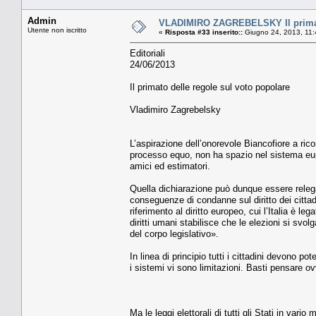
Admin
VLADIMIRO ZAGREBELSKY Il primato
Utente non iscritto
«
Risposta #33 inserito::
Giugno 24, 2013, 11:
Editoriali
24/06/2013
Il primato delle regole sul voto popolare
Vladimiro Zagrebelsky
L’aspirazione dell’onorevole Biancofiore a ricor
processo equo, non ha spazio nel sistema europ
amici ed estimatori.
Quella dichiarazione può dunque essere relega
conseguenze di condanne sul diritto dei cittadi
riferimento al diritto europeo, cui l’Italia è l
diritti umani stabilisce che le elezioni si svo
del corpo legislativo».
In linea di principio tutti i cittadini devono po
i sistemi vi sono limitazioni. Basti pensare o
Ma le leggi elettorali di tutti gli Stati in var