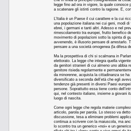
legge fino ad ora in vigore, la quale conosce
a scatenare gli istinti contro la ragione. E, con 
L’Italia è un Paese il cui carattere e la cui 
una popolazione italiana nei cui geni, modi di 
ebrei, i germani e tanti altri. Adesso e nel pre
rimescolamento tra europei, frutto benefico del
movimento di popolazioni sotto la spinta di gue
avvenendo, è illusorio pensare di arrestarlo. Tr
pensare a una società omogenea (la difesa dell
Ma la prospettiva di chi si scalmana in Parlam
elettorato. La legge che integra quella vigent
da genitori stranieri di cui almeno uno abbia 
genitore risieda regolarmente e permanentemente
da minorenne, acquista la cittadinanza se ha 
diversificato a seconda dell’età che egli aveva a
tendenze già presenti in diversi Paesi europe
persone. Soprattutto essa tiene conto dell’intri
qui, nel contesto italiano, insieme a giovani it
luogo di nascita.
Come ogni legge che regola materie complesse
articolo, parola per parola. Lo stesso va detto 
discussione, tesa a eliminare problemi applic
continua a scrivere con la maiuscola, ma anch
lo scontro tra un generico «noi» e un generico
rifiuta chi tra i «loro» sente e vive ormai da i