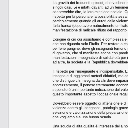
La gravità dei frequenti episodi, che vedono inse
singoli casi. Si è infatti davanti ad un fenomen
occorrerebbe dire, la loro missione sociale. O
rispetto per la persona e la possibilità stess
particolarmente quando gli autori delle violenz
farla franca (dopo avere naturalmente umiliato 
manifestazione di radicale rifiuto del rapport
L’origine di ciò cui assistiamo è complessa e 
che non riguarda solo l’Italia. Per restare a es
periferie parigine, dove gli insegnanti temono 
di governo, che si manifesta anche con paro
manifestazioni impegnative di solidarietà per
ad altre, la società e la Repubblica dovrebber
Il rispetto per l’insegnante è indispensabile.
insegna e di aggiornati metodi didattici, ma 
che distingue chi insegna da chi deve imparar
apprezzamento, il penoso trattamento economico 
stipendio è un’importante indicazione del val
questo importante aspetto l’occasionale rega
Dovrebbero essere oggetto di attenzione e di 
violenza contro gli insegnanti, patologia grav
selezione e valorizzazione della preparazion
che vogliamo sia una buona scuola.
Una scuola di alta qualità è interesse della no