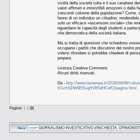
civiltà della società tutta e il suo carattere
valori effimeri e irresistibili emozioni o dall
crescenti colonne della popolazione? Come, se
fanno di un individuo un cittadino, rendendolo
solo un efficace «ascensore sociale» che ren
riguardano le capacità degli studenti a parteci
vita democratica della società italiana.
Ma si tratta di questioni che richiedono vision
occupano i partiti che discutono del nostro pr
volersi rifondare si potrebbe chiedere di pen
prepara.
Licenza Creative Commons
Alcuni diritti riservati.
Da -
http://www.lastampa.it/2018/04/08/cultura/
KGzhSDW9EBvgHVB5dHCefO/pagina.html
Pagine:
1
2
[
3
]
Vai a: