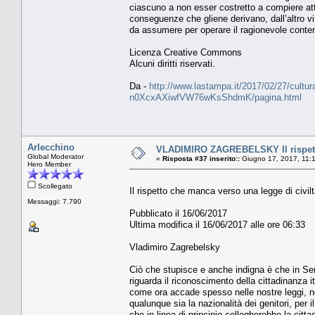
ciascuno a non esser costretto a compiere att
conseguenze che gliene derivano, dall’altro vi 
da assumere per operare il ragionevole conte
Licenza Creative Commons
Alcuni diritti riservati.
Da -
http://www.lastampa.it/2017/02/27/cultura/op
n0XcxAXiwfVW76wKsShdmK/pagina.html
Arlecchino
VLADIMIRO ZAGREBELSKY Il rispetto
Global Moderator
«
Risposta #37 inserito::
Giugno 17, 2017, 11:
Hero Member
Scollegato
Il rispetto che manca verso una legge di civil
Messaggi: 7.790
Pubblicato il 16/06/2017
Ultima modifica il 16/06/2017 alle ore 06:33
Vladimiro Zagrebelsky
Ciò che stupisce e anche indigna è che in Sen
riguarda il riconoscimento della cittadinanza i
come ora accade spesso nelle nostre leggi, non 
qualunque sia la nazionalità dei genitori, per il
che in linea di principio collegherebbe la citt