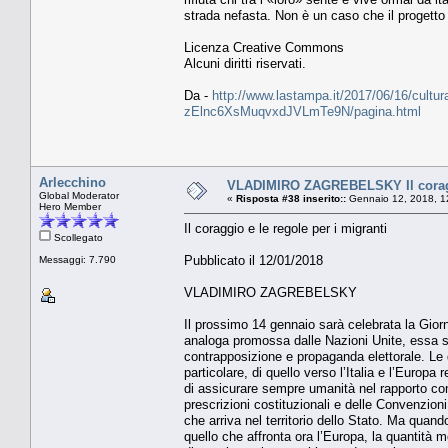
strada nefasta. Non è un caso che il progetto d
Licenza Creative Commons
Alcuni diritti riservati.
Da -
http://www.lastampa.it/2017/06/16/cultura/
zElnc6XsMuqvxdJVLmTe9N/pagina.html
Arlecchino
VLADIMIRO ZAGREBELSKY Il coraggi
Global Moderator
«
Risposta #38 inserito::
Gennaio 12, 2018, 1
Hero Member
Il coraggio e le regole per i migranti
Scollegato
Pubblicato il 12/01/2018
Messaggi: 7.790
VLADIMIRO ZAGREBELSKY
Il prossimo 14 gennaio sarà celebrata la Giorna
analoga promossa dalle Nazioni Unite, essa s
contrapposizione e propaganda elettorale. Le 
particolare, di quello verso l’Italia e l’Europa
di assicurare sempre umanità nel rapporto con 
prescrizioni costituzionali e delle Convenzion
che arriva nel territorio dello Stato. Ma quan
quello che affronta ora l’Europa, la quantità m