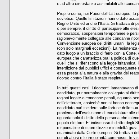
o ad altre circostanze assimilabili alle conda
Proprio come, nei Paesi dell’Est europeo, la 
sovietico. Quelle limitazioni hanno dato occasio
Regno Unito ed anche l’Italia. Si trattava d
o per sempre, il diritto di partecipare alle ele
democratico, sospensioni temporanee e persino 
ragionevolmente collegate alle condanne riport
Convenzione europea dei diritti umani, la legis
(con solo marginali eccezioni). La resistenza d
dato luogo a un braccio di ferro con la Corte, 
europea che caratterizza ora la politica di qu
quelli che si riferiscono alla legge britannica
interdizione dai pubblici uffici e conseguente e
essa presta alla natura e alla gravità del rea
ricorso contro l’Italia è stato respinto.
In tutti questi casi, i ricorrenti lamentavano di 
candidato, pur normalmente collegato al diritto
ragioni legate a condanne penali, riguarda se
dell’elettorato, cosicché non si hanno consegue
candidato può incidere sulle fortune della sua 
problema dell’esclusione di candidature alle el
riguarda solo il diritto della persona che inte
popolo elettore. E’ indiscusso il diritto degli 
responsabile di scorrettezze e infedeltà gravi
esaminato dalla Corte europea. Si trattava del
per gli abusi e le irregolarità commessi. In v