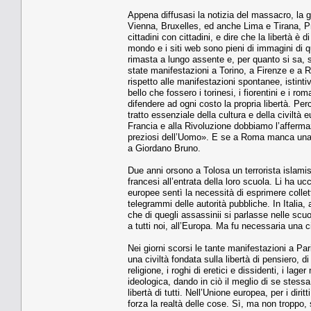
Appena diffusasi la notizia del massacro, la g
Vienna, Bruxelles, ed anche Lima e Tirana, Pri
cittadini con cittadini, e dire che la libertà è d
mondo e i siti web sono pieni di immagini di qu
rimasta a lungo assente e, per quanto si sa, s
state manifestazioni a Torino, a Firenze e a 
rispetto alle manifestazioni spontanee, istintiv
bello che fossero i torinesi, i fiorentini e i r
difendere ad ogni costo la propria libertà. P
tratto essenziale della cultura e della civiltà
Francia e alla Rivoluzione dobbiamo l’affermaz
preziosi dell’Uomo». E se a Roma manca una p
a Giordano Bruno.
Due anni orsono a Tolosa un terrorista islamis
francesi all’entrata della loro scuola. Li ha uc
europee sentì la necessità di esprimere colletti
telegrammi delle autorità pubbliche. In Italia
che di quegli assassinii si parlasse nelle scu
a tutti noi, all’Europa. Ma fu necessaria una ci
Nei giorni scorsi le tante manifestazioni a Pa
una civiltà fondata sulla libertà di pensiero, 
religione, i roghi di eretici e dissidenti, i lag
ideologica, dando in ciò il meglio di se stessa.
libertà di tutti. Nell’Unione europea, per i diri
forza la realtà delle cose. Sì, ma non troppo