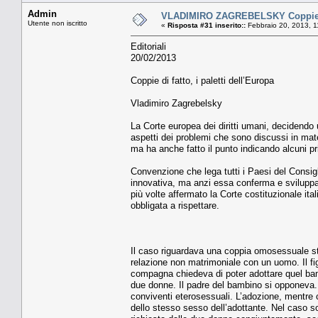
Admin
VLADIMIRO ZAGREBELSKY Coppie di f
Utente non iscritto
«
Risposta #31 inserito::
Febbraio 20, 2013, 1
Editoriali
20/02/2013
Coppie di fatto, i paletti dell’Europa
Vladimiro Zagrebelsky
La Corte europea dei diritti umani, decidendo u
aspetti dei problemi che sono discussi in mat
ma ha anche fatto il punto indicando alcuni pri
Convenzione che lega tutti i Paesi del Consigl
innovativa, ma anzi essa conferma e sviluppa
più volte affermato la Corte costituzionale ital
obbligata a rispettare.
Il caso riguardava una coppia omosessuale st
relazione non matrimoniale con un uomo. Il fig
compagna chiedeva di poter adottare quel bambi
due donne. Il padre del bambino si opponeva.
conviventi eterosessuali. L’adozione, mentre c
dello stesso sesso dell’adottante. Nel caso sot