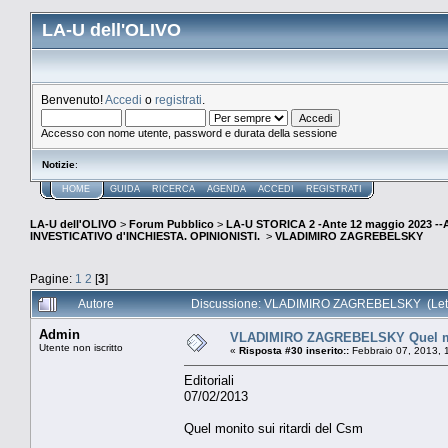
LA-U dell'OLIVO
Benvenuto!
Accedi
o
registrati
.
Accesso con nome utente, password e durata della sessione
Notizie
:
HOME
GUIDA
RICERCA
AGENDA
ACCEDI
REGISTRATI
LA-U dell'OLIVO
>
Forum Pubblico
>
LA-U STORICA 2 -Ante 12 maggio 2023 
INVESTICATIVO d'INCHIESTA. OPINIONISTI.
>
VLADIMIRO ZAGREBELSKY
Pagine:
1
2
[
3
]
Autore
Discussione: VLADIMIRO ZAGREBELSKY (Letto
Admin
VLADIMIRO ZAGREBELSKY Quel mon
Utente non iscritto
«
Risposta #30 inserito::
Febbraio 07, 2013, 
Editoriali
07/02/2013
Quel monito sui ritardi del Csm