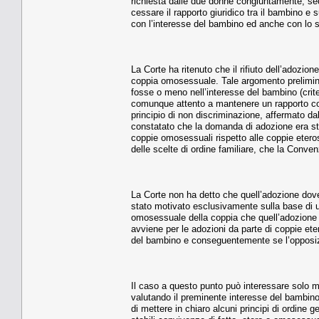
richiesta dalle due donne congiuntamente, sec
cessare il rapporto giuridico tra il bambino 
con l’interesse del bambino ed anche con lo
La Corte ha ritenuto che il rifiuto dell’adozio
coppia omosessuale. Tale argomento prelimin
fosse o meno nell’interesse del bambino (crite
comunque attento a mantenere un rapporto con 
principio di non discriminazione, affermato d
constatato che la domanda di adozione era stat
coppie omosessuali rispetto alle coppie eteros
delle scelte di ordine familiare, che la Conve
La Corte non ha detto che quell’adozione dovev
stato motivato esclusivamente sulla base di u
omosessuale della coppia che quell’adozione r
avviene per le adozioni da parte di coppie et
del bambino e conseguentemente se l’opposiz
Il caso a questo punto può interessare solo ma
valutando il preminente interesse del bambino 
di mettere in chiaro alcuni principi di ordine 