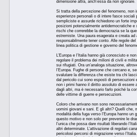
dimensione altra, anch’essa da non ignorare.
Si tratta della percezione del fenomeno, non i
esperienze personali o di intere fasce sociali 
sempliciste e assurde richiedono un forte impe
posizioni potenzialmente antidemocratiche e x
rischi che correrebbe la democrazia se la que
estremiste. Una paura esagerata e creata ad ar
responsabilmente tener conto. Alle regole del
linea politica di gestione e governo del feno
L’Europa e l’Italia hanno già conosciuto e non 
regolare il problema dei milioni di civili e mil
sui rifugiati. Ora un’analoga situazione, altr
l’Europa. Fughe di persone che cercano e, sec
svalutare la differenza che esiste tra chi las
dal pericolo cui sono esposti di persecuzioni e
non i primi hanno il diritto assoluto di essere a
dagli altri, ma è necessario farlo poiché la c
delle vittime di guerre e persecuzioni.
Coloro che arrivano non sono necessariamente 
uomini giovani e sani. E gli altri? Quelli che, 
modalità della fuga verso l’Europa hanno un gra
questo motivo e non solo per prevenire le dra
l’unica che possa dare risultati liberando l’It
altri determinate. L’attivazione di regolari can
pericolosi percorsi di migrazione verso l’Itali