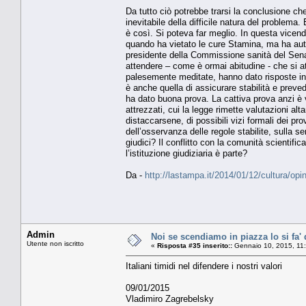
Da tutto ciò potrebbe trarsi la conclusione che
inevitabile della difficile natura del problem
è così. Si poteva far meglio. In questa vicend
quando ha vietato le cure Stamina, ma ha auto
presidente della Commissione sanità del Sena
attendere – come è ormai abitudine - che si at
palesemente meditate, hanno dato risposte in co
è anche quella di assicurare stabilità e preved
ha dato buona prova. La cattiva prova anzi è v
attrezzati, cui la legge rimette valutazioni al
distaccarsene, di possibili vizi formali dei pro
dell’osservanza delle regole stabilite, sulla
giudici? Il conflitto con la comunità scientifi
l’istituzione giudiziaria è parte?
Da -
http://lastampa.it/2014/01/12/cultura/opi
Admin
Noi se scendiamo in piazza lo si fa' 
Utente non iscritto
«
Risposta #35 inserito::
Gennaio 10, 2015, 11
Italiani timidi nel difendere i nostri valori
09/01/2015
Vladimiro Zagrebelsky