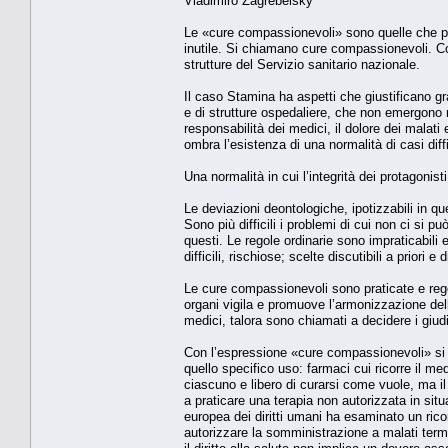
Vladimiro Zagrebelsky
Le «cure compassionevoli» sono quelle che po
inutile. Si chiamano cure compassionevoli. C
strutture del Servizio sanitario nazionale.
Il caso Stamina ha aspetti che giustificano gra
e di strutture ospedaliere, che non emergono n
responsabilità dei medici, il dolore dei malati
ombra l’esistenza di una normalità di casi diffi
Una normalità in cui l’integrità dei protagonis
Le deviazioni deontologiche, ipotizzabili in q
Sono più difficili i problemi di cui non ci si 
questi. Le regole ordinarie sono impraticabili 
difficili, rischiose; scelte discutibili a priori
Le cure compassionevoli sono praticate e reg
organi vigila e promuove l’armonizzazione delle
medici, talora sono chiamati a decidere i giudi
Con l’espressione «cure compassionevoli» si in
quello specifico uso: farmaci cui ricorre il m
ciascuno e libero di curarsi come vuole, ma i
a praticare una terapia non autorizzata in sit
europea dei diritti umani ha esaminato un ricor
autorizzare la somministrazione a malati termi