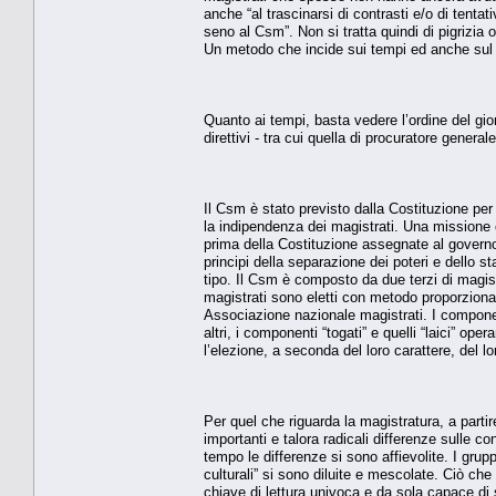
anche “al trascinarsi di contrasti e/o di tenta
seno al Csm”. Non si tratta quindi di pigrizia
Un metodo che incide sui tempi ed anche sul 
Quanto ai tempi, basta vedere l’ordine del gior
direttivi - tra cui quella di procuratore gener
Il Csm è stato previsto dalla Costituzione per
la indipendenza dei magistrati. Una missione
prima della Costituzione assegnate al governo e
principi della separazione dei poteri e dello st
tipo. Il Csm è composto da due terzi di magistr
magistrati sono eletti con metodo proporzionale
Associazione nazionale magistrati. I componenti 
altri, i componenti “togati” e quelli “laici”
l’elezione, a seconda del loro carattere, del lo
Per quel che riguarda la magistratura, a partir
importanti e talora radicali differenze sulle 
tempo le differenze si sono affievolite. I grupp
culturali” si sono diluite e mescolate. Ciò che
chiave di lettura univoca e da sola capace di 