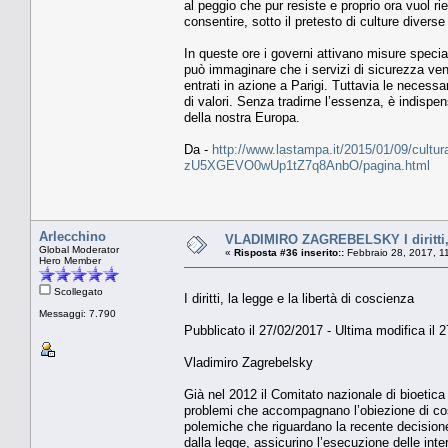
al peggio che pur resiste e proprio ora vuol ri
consentire, sotto il pretesto di culture diverse
In queste ore i governi attivano misure speciali
può immaginare che i servizi di sicurezza veng
entrati in azione a Parigi. Tuttavia le necess
di valori. Senza tradirne l’essenza, è indispe
della nostra Europa.
Da -
http://www.lastampa.it/2015/01/09/cultura/op
zU5XGEVO0wUp1tZ7q8AnbO/pagina.html
Arlecchino
VLADIMIRO ZAGREBELSKY I diritti, l
Global Moderator
«
Risposta #36 inserito::
Febbraio 28, 2017, 1
Hero Member
Scollegato
I diritti, la legge e la libertà di coscienza
Messaggi: 7.790
Pubblicato il 27/02/2017 - Ultima modifica il 
Vladimiro Zagrebelsky
Già nel 2012 il Comitato nazionale di bioetica
problemi che accompagnano l’obiezione di cos
polemiche che riguardano la recente decisione
dalla legge, assicurino l’esecuzione delle int