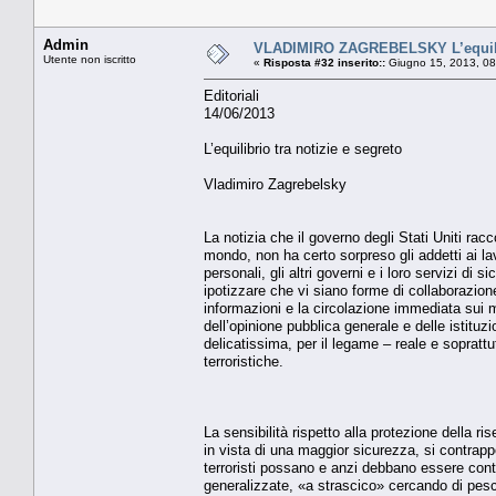
Admin
VLADIMIRO ZAGREBELSKY L’equilibr
Utente non iscritto
«
Risposta #32 inserito::
Giugno 15, 2013, 08
Editoriali
14/06/2013
L’equilibrio tra notizie e segreto
Vladimiro Zagrebelsky
La notizia che il governo degli Stati Uniti racc
mondo, non ha certo sorpreso gli addetti ai lav
personali, gli altri governi e i loro servizi di
ipotizzare che vi siano forme di collaborazione
informazioni e la circolazione immediata sui 
dell’opinione pubblica generale e delle istit
delicatissima, per il legame – reale e soprattu
terroristiche.
La sensibilità rispetto alla protezione della ri
in vista di una maggior sicurezza, si contrap
terroristi possano e anzi debbano essere contr
generalizzate, «a strascico» cercando di pesc