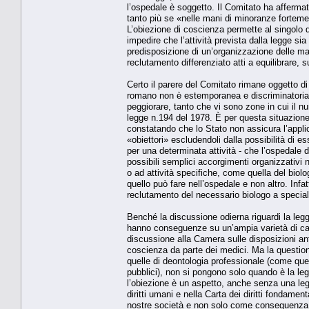
l’ospedale è soggetto. Il Comitato ha afferma
tanto più se «nelle mani di minoranze forteme
L’obiezione di coscienza permette al singolo d
impedire che l’attività prevista dalla legge s
predisposizione di un’organizzazione delle ma
reclutamento differenziato atti a equilibrare, su
Certo il parere del Comitato rimane oggetto d
romano non è estemporanea e discriminatoria. E
peggiorare, tanto che vi sono zone in cui il nu
legge n.194 del 1978. È per questa situazione c
constatando che lo Stato non assicura l’applic
«obiettori» escludendoli dalla possibilità di e
per una determinata attività - che l’ospedale 
possibili semplici accorgimenti organizzativi n
o ad attività specifiche, come quella del bio
quello può fare nell’ospedale e non altro. Infatt
reclutamento del necessario biologo a speciali
Benché la discussione odierna riguardi la legg
hanno conseguenze su un’ampia varietà di casi
discussione alla Camera sulle disposizioni ant
coscienza da parte dei medici. Ma la question
quelle di deontologia professionale (come que
pubblici), non si pongono solo quando è la legge
l’obiezione è un aspetto, anche senza una le
diritti umani e nella Carta dei diritti fondament
nostre società e non solo come conseguenza de