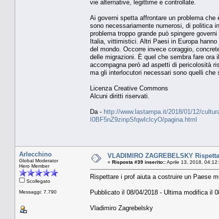
vie alternative, legittime e controllate.
Ai governi spetta affrontare un problema che è i
sono necessariamente numerosi, di politica int
problema troppo grande può spingere governi e
Italia, vittimistici. Altri Paesi in Europa han
del mondo. Occorre invece coraggio, concrete
delle migrazioni. È quel che sembra fare ora il
accompagna però ad aspetti di pericolosità ris
ma gli interlocutori necessari sono quelli che 
Licenza Creative Commons
Alcuni diritti riservati.
Da -
http://www.lastampa.it/2018/01/12/cultura/o
I0BF5nZ9zinpSfqwIclcyO/pagina.html
Arlecchino
VLADIMIRO ZAGREBELSKY Rispettare i
Global Moderator
«
Risposta #39 inserito::
Aprile 13, 2018, 04:12
Hero Member
Rispettare i prof aiuta a costruire un Paese mi
Scollegato
Pubblicato il 08/04/2018 - Ultima modifica il 
Messaggi: 7.790
Vladimiro Zagrebelsky