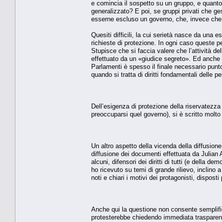
e comincia il sospetto su un gruppo, e quant
generalizzato? E poi, se gruppi privati che ge
esserne escluso un governo, che, invece che p
Quesiti difficili, la cui serietà nasce da una e
richieste di protezione. In ogni caso queste 
Stupisce che si faccia valere che l’attività de
effettuato da un «giudice segreto». Ed anche c
Parlamenti è spesso il finale necessario punto 
quando si tratta di diritti fondamentali delle 
Dell’esigenza di protezione della riservatezza d
preoccuparsi quel governo), si è scritto molto
Un altro aspetto della vicenda della diffusio
diffusione dei documenti effettuata da Julian A
alcuni, difensori dei diritti di tutti (e della 
ho ricevuto su temi di grande rilievo, inclino
noti e chiari i motivi dei protagonisti, dispost
Anche qui la questione non consente semplific
protesterebbe chiedendo immediata trasparenz