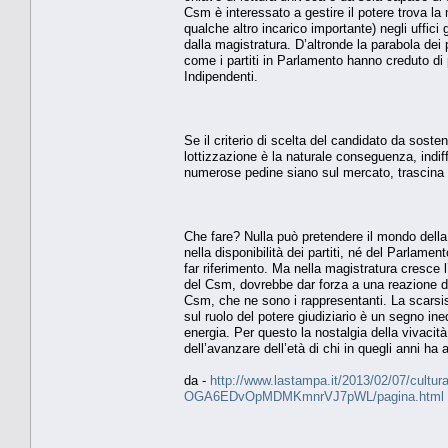
Csm è interessato a gestire il potere trova la 
qualche altro incarico importante) negli uffici
dalla magistratura. D’altronde la parabola dei p
come i partiti in Parlamento hanno creduto di 
Indipendenti.
Se il criterio di scelta del candidato da soste
lottizzazione è la naturale conseguenza, indif
numerose pedine siano sul mercato, trascina le p
Che fare? Nulla può pretendere il mondo della 
nella disponibilità dei partiti, né del Parlam
far riferimento. Ma nella magistratura cresce l
del Csm, dovrebbe dar forza a una reazione de
Csm, che ne sono i rappresentanti. La scarsis
sul ruolo del potere giudiziario è un segno in
energia. Per questo la nostalgia della vivacità
dell’avanzare dell’età di chi in quegli anni ha a
da -
http://www.lastampa.it/2013/02/07/cultura/
OGA6EDvOpMDMKmnrVJ7pWL/pagina.html