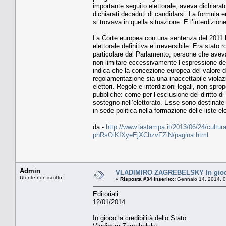
importante seguito elettorale, aveva dichiarat
dichiarati decaduti di candidarsi. La formula
si trovava in quella situazione. E l’interdizion
La Corte europea con una sentenza del 2011 ha
elettorale definitiva e irreversibile. Era stato 
particolare dal Parlamento, persone che avevan
non limitare eccessivamente l’espressione del
indica che la concezione europea del valore del
regolamentazione sia una inaccettabile viola
elettori. Regole e interdizioni legali, non spro
pubbliche: come per l’esclusione del diritto di
sostegno nell’elettorato. Esse sono destinate
in sede politica nella formazione delle liste ele
da -
http://www.lastampa.it/2013/06/24/cultura/o
phRsOiKIXyeEjXChzvFZiN/pagina.html
Admin
VLADIMIRO ZAGREBELSKY In gioco l
Utente non iscritto
«
Risposta #34 inserito::
Gennaio 14, 2014, 0
Editoriali
12/01/2014
In gioco la credibilità dello Stato