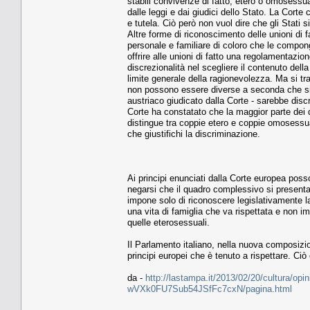
stabili convivenze di fatto, etero o omosessual
dalle leggi e dai giudici dello Stato. La Corte
e tutela. Ciò però non vuol dire che gli Stati
Altre forme di riconoscimento delle unioni di f
personale e familiare di coloro che le compon
offrire alle unioni di fatto una regolamentazio
discrezionalità nel scegliere il contenuto della
limite generale della ragionevolezza. Ma si trat
non possono essere diverse a seconda che si t
austriaco giudicato dalla Corte - sarebbe disc
Corte ha constatato che la maggior parte dei 
distingue tra coppie etero e coppie omosessua
che giustifichi la discriminazione.
Ai principi enunciati dalla Corte europea pos
negarsi che il quadro complessivo si presenta a
impone solo di riconoscere legislativamente l
una vita di famiglia che va rispettata e non i
quelle eterosessuali.
Il Parlamento italiano, nella nuova composizio
principi europei che è tenuto a rispettare. Ciò
da -
http://lastampa.it/2013/02/20/cultura/opinio
wVXk0FU7Sub54JSfFc7cxN/pagina.html