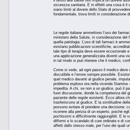
il diritto alla salute non implica un dovere ass
sicurezza sanitaria. E in effetti una cosa è il 
siano limiti al dovere dello Stato di provvedere
fondamentale, trova limiti in considerazione di a
Le regole italiane ammettono l’uso dei farmac
ministero della Salute, in considerazione del f
quella patologia. L’uso di tali farmaci è amm
esistano pubblicazioni scientifiche, accreditat
tale tipo di terapia deve essere eccezionale e l
una applicazione generalizzata diventi una via 
in tal modo si può ritenere che il medico, c
Come si vede, ad ogni passo il medico deve com
discutibile e l’errore sempre possibile. Esist
quel medico davanti al giudice penale, imputa
problema esploso ora nella vicenda Stamina - 
impedita. A chi, se non a un giudice, può il pazi
fuori discussione, donde la competenza del giud
paziente delle regole esistenti. Ecco allora che
trasferiscono al giudice. E la similitudine del
possono evitare di prendere una decisione; con 
ricorrere alla perizia di un esperto, poiché egl
pochissimi e difficilmente raggiungibili. E le 
difformi e lo scandalo di cure ordinate e di cu
affetti dallo stesso male, per l’uno dei quali un