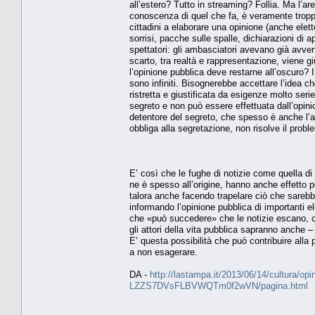
all’estero? Tutto in streaming? Follia. Ma l’ar
conoscenza di quel che fa, è veramente troppo
cittadini a elaborare una opinione (anche elet
sorrisi, pacche sulle spalle, dichiarazioni d
spettatori: gli ambasciatori avevano già avvert
scarto, tra realtà e rappresentazione, viene g
l’opinione pubblica deve restarne all’oscuro? I
sono infiniti. Bisognerebbe accettare l’idea ch
ristretta e giustificata da esigenze molto ser
segreto e non può essere effettuata dall’opini
detentore del segreto, che spesso è anche l’au
obbliga alla segretazione, non risolve il prob
E’ così che le fughe di notizie come quella di 
ne è spesso all’origine, hanno anche effetto 
talora anche facendo trapelare ciò che sareb
informando l’opinione pubblica di importanti e
che «può succedere» che le notizie escano, c
gli attori della vita pubblica sapranno anche –
E’ questa possibilità che può contribuire alla
a non esagerare.
DA -
http://lastampa.it/2013/06/14/cultura/opinio
LZZS7DVsFLBVWQTm0f2wVN/pagina.html