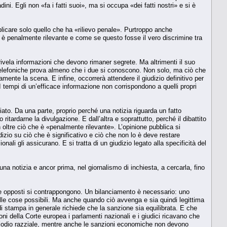
ini. Egli non «fa i fatti suoi», ma si occupa «dei fatti nostri» e si è
licare solo quello che ha «rilievo penale». Purtroppo anche
 è penalmente rilevante e come se questo fosse il vero discrimine tra
vela informazioni che devono rimaner segrete. Ma altrimenti il suo
 telefoniche prova almeno che i due si conoscono. Non solo, ma ciò che
ente la scena. E infine, occorrerà attendere il giudizio definitivo per
 tempi di un’efficace informazione non corrispondono a quelli propri
liato. Da una parte, proprio perché una notizia riguarda un fatto
 ritardarne la divulgazione. E dall’altra e soprattutto, perché il dibattito
oltre ciò che è «penalmente rilevante». L’opinione pubblica si
izio su ciò che è significativo e ciò che non lo è deve restare
ali gli assicurano. E si tratta di un giudizio legato alla specificità del
 una notizia e ancor prima, nel giornalismo di inchiesta, a cercarla, fino
versi e opposti si contrappongono. Un bilanciamento è necessario: uno
 delle cose possibili. Ma anche quando ciò avvenga e sia quindi legittima
 di stampa in generale richiede che la sanzione sia equilibrata. E che
ioni della Corte europea i parlamenti nazionali e i giudici ricavano che
all’odio razziale, mentre anche le sanzioni economiche non devono