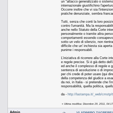
un "attacco generalizzato o sistemat
internazionale giustifichino l'apert
Occorre inoltre che vi sia l'intenzi
pratiche denunziate, sembra francame
Tutti, senza che conti la loro posi
contro l'umanità. Ma la responsabilit
anche nello Statuto della Corte inte
personalmente o tramite altra perso
comportamenti essendo consapevole d
sotto un velo di silenzio, non rient
difficile che un' inchiesta sia aper
punirne i responsabili.
L’iniziativa di ricorrere alla Corte
e regole precise. Si è già detto de
ed anche il complesso di regole e g
sentenza di assoluzione o di improc
per chi crede di poter usare (qui di
della competenza del giudice a esami
da noi, in Italia - si pretende che l'
responsabilità, quella politica, quel
da -
http://lastampa.it/_web/cmstp/
«
Ultima modifica: Dicembre 29, 2011, 04:
Admin
VLADIMIRO ZAGREBELSK