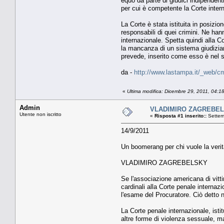
equo da parte di giudici indipendent
per cui è competente la Corte inter
La Corte è stata istituita in posizi
responsabili di quei crimini. Ne han
internazionale. Spetta quindi alla C
la mancanza di un sistema giudiziari
prevede, inserito come esso è nel s
da -
http://www.lastampa.it/_web/cm
«
Ultima modifica: Dicembre 29, 2011, 04:
Admin
VLADIMIRO ZAGREBELSK
Utente non iscritto
«
Risposta #1 inserito::
Settem
14/9/2011
Un boomerang per chi vuole la veri
VLADIMIRO ZAGREBELSKY
Se l'associazione americana di vitti
cardinali alla Corte penale interna
l'esame del Procuratore. Ciò detto 
La Corte penale internazionale, isti
altre forme di violenza sessuale, m