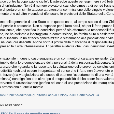
ico contro la popolazione civile". Basterebbe questo per esprimere i più forti 
ura di un'indagine. Non è il numero elevato di casi che dimostra di per sé l'esis
one di portare un simile attacco attraverso la commissione delle singole violenze
nte che ad altre vicende si riferiscano le previsioni dello Statuto della Corte
zione nelle gerarchie di uno Stato o, in questo caso, al tempo stesso di una C
à penale è personale. Non si risponde per il fatto altrui, né per il fatto propr
rnazionale, che specifica le condizioni perché sia affermata la responsabilità 
na, ne ha ordinato o incoraggiato la commissione, ha fornito aiuto o assisten
i inserirsi in un attacco generalizzato o sistematico alla popolazione civile.
ra nei casi ora descritti. Anche sotto il profilo della mancanza di responsabili
ta presso la Corte internazionale. E' peraltro evidente che i casi denunziati avr
 internazionale in questo caso suggerisce un commento di carattere generale. L'a
ll'àmbito della loro competenza e della personalità della responsabilità penal
aranzie che riguardano la raccolta e la valutazione delle prove. Le conclusion
edibilità rischia di essere interpretata nel senso che il fatto non è avvenut
rei, forzare) la via giudiziaria allo scopo di ottenere l'accertamento di una ve
narla) non significa che altro tipo di responsabilità debba esser fatta valere 
intervento di un'assoluzione (perfino nel caso di una prescrizione del reato) chiud
la professionale, quella morale.
tmplRubriche/editoriali/gEditoriali.asp?ID_blog=25&ID_articolo=9194
17:39 pm da Admin
»
Y Se il cane da guardia non morde