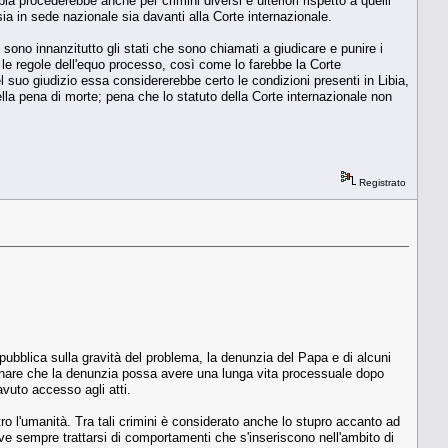
 procederebbe anche per crimini diversi e ulteriori rispetto a quelli
a in sede nazionale sia davanti alla Corte internazionale.
 sono innanzitutto gli stati che sono chiamati a giudicare e punire i
 le regole dell'equo processo, così come lo farebbe la Corte
l suo giudizio essa considererebbe certo le condizioni presenti in Libia,
della pena di morte; pena che lo statuto della Corte internazionale non
Registrato
 pubblica sulla gravità del problema, la denunzia del Papa e di alcuni
aginare che la denunzia possa avere una lunga vita processuale dopo
vuto accesso agli atti.
ro l'umanità. Tra tali crimini è considerato anche lo stupro accanto ad
e sempre trattarsi di comportamenti che s'inseriscono nell'ambito di