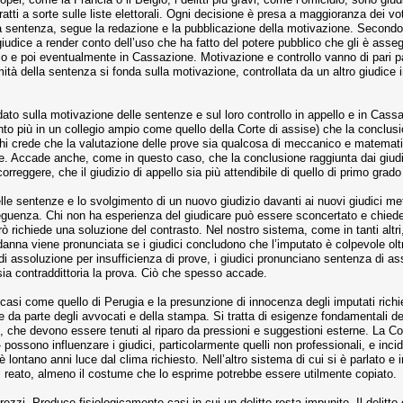
tratti a sorte sulle liste elettorali. Ogni decisione è presa a maggioranza dei vo
lla sentenza, segue la redazione e la pubblicazione della motivazione. Secondo 
iudice a render conto dell’uso che ha fatto del potere pubblico che gli è assegn
ello e poi eventualmente in Cassazione. Motivazione e controllo vanno di pari 
ità della sentenza si fonda sulla motivazione, controllata da un altro giudice
ato sulla motivazione delle sentenze e sul loro controllo in appello e in Cassaz
nto più in un collegio ampio come quello della Corte di assise) che la conclusi
chi crede che la valutazione delle prove sia qualcosa di meccanico e matematic
ide. Accade anche, come in questo caso, che la conclusione raggiunta dai giudic
rreggere, che il giudizio di appello sia più attendibile di quello di primo grado
le sentenze e lo svolgimento di un nuovo giudizio davanti ai nuovi giudici mette
eguenza. Chi non ha esperienza del giudicare può essere sconcertato e chieder
rò richiede una soluzione del contrasto. Nel nostro sistema, come in tanti altr
ndanna viene pronunciata se i giudici concludono che l’imputato è colpevole ol
di assoluzione per insufficienza di prove, i giudici pronunciano sentenza di a
sia contraddittoria la prova. Ciò che spesso accade.
 in casi come quello di Perugia e la presunzione di innocenza degli imputati rich
e da parte degli avvocati e della stampa. Si tratta di esigenze fondamentali de
ci, che devono essere tenuti al riparo da pressioni e suggestioni esterne. La Cor
 possono influenzare i giudici, particolarmente quelli non professionali, e inc
è lontano anni luce dal clima richiesto. Nell’altro sistema di cui si è parlato 
 reato, almeno il costume che lo esprime potrebbe essere utilmente copiato.
ezzi. Produce fisiologicamente casi in cui un delitto resta impunito. Il delit