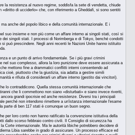
re la resistenza al nuovo regime, soddisfa la sete di vendetta, chiude
«diritto di ucciderlo» che, con riferimento a Gheddafi, si sono sentiti
 ma anche del popolo libico e della comunità internazionale. E i
el suo insieme e non più come un affare interno ai singoli stati, così si
 dei singoli stati. I processi di Norimberga e di Tokyo, benché condotti
on si può prescindere. Negli anni recenti le Nazioni Unite hanno istituito
nda.
enza e un punto di arrivo fondamentale. Se i più gravi crimini
ale nel suo complesso, allora la loro punizione deve essere assicurata a
e, che mettono fine a drammatici conflitti interni consentendo ad
a cioè, piuttosto che la giustizia, sia adatta a gestire simili
ità e rifiuta di considerarli un affare interno (gestito dai vincitori).
i che lo contraddicono. Quella stessa comunità internazionale che
tiranni che li commettono non siano «disturbati» e siano invece riveriti,
 ancora grandi ipocrisie ed anche resistenze. Diversi tra i principali
ionale perché non intendono rimettere a un'istanza internazionale l'esame
ma da parte di ben 117 stati è comunque un buon segno.
he per loro conto non hanno ratificato la convenzione istitutiva della
i dallo scorso febbraio contro civili. Il Consiglio di sicurezza ha
con la Corte internazionale. Ma le autorità libiche potrebbero decidere di
dierna Libia sarebbe in grado di assicurare. Un processo efficace ed