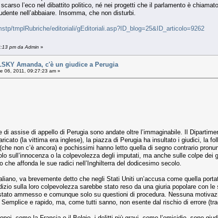
scarso l’eco nel dibattito politico, né nei progetti che il parlamento è chiamat
udente nell’abbaiare. Insomma, che non disturbi.
stp/tmplRubriche/editoriali/gEditoriali.asp?ID_blog=25&ID_articolo=9262
22:13 pm da Admin
»
Y Amanda, c'è un giudice a Perugia
e 06, 2011, 09:27:23 am »
e di assise di appello di Perugia sono andate oltre l’immaginabile. Il Dipartim
ricato (la vittima era inglese), la piazza di Perugia ha insultato i giudici, la
 (che non c’è ancora) e pochissimi hanno letto quella di segno contrario pronu
olo sull’innocenza o la colpevolezza degli imputati, ma anche sulle colpe dei 
o che affonda le sue radici nell’Inghilterra del dodicesimo secolo.
aliano, va brevemente detto che negli Stati Uniti un’accusa come quella portat
dizio sulla loro colpevolezza sarebbe stato reso da una giuria popolare con le s
e stato ammesso e comunque solo su questioni di procedura. Nessuna motivazio
e. Semplice e rapido, ma, come tutti sanno, non esente dal rischio di errore (t
ropei, come la Francia o il Belgio, i delitti più gravi, come l’omicidio, sono giud