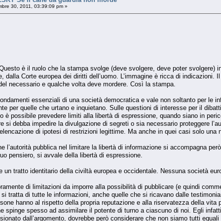
bre 30, 2011, 03:39:09 pm »
Questo è il ruolo che la stampa svolge (deve svolgere, deve poter svolgere) 
, dalla Corte europea dei diritti dell’uomo. L’immagine è ricca di indicazioni. 
 del necessario e qualche volta deve mordere. Così la stampa.
 fondamenti essenziali di una società democratica e vale non soltanto per le i
te per quelle che urtano e inquietano. Sulle questioni di interesse per il dibatti
to è possibile prevedere limiti alla libertà di espressione, quando siano in peri
re si debba impedire la divulgazione di segreti o sia necessario proteggere l’au
elencazione di ipotesi di restrizioni legittime. Ma anche in quei casi solo una n
one l’autorità pubblica nel limitare la libertà di informazione si accompagna però 
uo pensiero, si avvale della libertà di espressione.
e un tratto identitario della civiltà europea e occidentale. Nessuna società eu
amente di limitazioni da imporre alla possibilità di pubblicare (e quindi commen
 si tratta di tutte le informazioni, anche quelle che si ricavano dalle testimon
ne hanno al rispetto della propria reputazione e alla riservatezza della vita p
ne spinge spesso ad assimilare il potente di turno a ciascuno di noi. Egli infatti
ressionato dall’argomento, dovrebbe però considerare che non siamo tutti egual