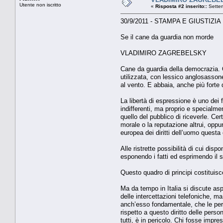
Utente non iscritto
«
Risposta #2 inserito::
Settem
30/9/2011 - STAMPA E GIUSTIZIA
Se il cane da guardia non morde
VLADIMIRO ZAGREBELSKY
Cane da guardia della democrazia. 
utilizzata, con lessico anglosassone
al vento. E abbaia, anche più forte
La libertà di espressione è uno dei
indifferenti, ma proprio e specialmen
quello del pubblico di riceverle. Cer
morale o la reputazione altrui, oppu
europea dei diritti dell’uomo questa 
Alle ristrette possibilità di cui disp
esponendo i fatti ed esprimendo il s
Questo quadro di principi costituisc
Ma da tempo in Italia si discute aspr
delle intercettazioni telefoniche, ma
anch’esso fondamentale, che le perso
rispetto a questo diritto delle perso
tutti, è in pericolo. Chi fosse imp