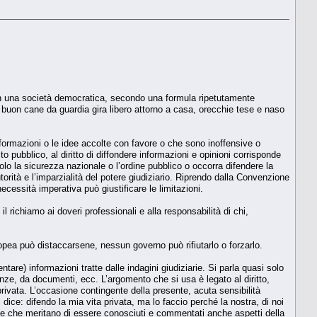
in una società democratica, secondo una formula ripetutamente
Il buon cane da guardia gira libero attorno a casa, orecchie tese e naso
nformazioni o le idee accolte con favore o che sono inoffensive o
to pubblico, al diritto di diffondere informazioni e opinioni corrisponde
colo la sicurezza nazionale o l’ordine pubblico o occorra difendere la
torità e l’imparzialità del potere giudiziario. Riprendo dalla Convenzione
ecessità imperativa può giustificare le limitazioni.
il richiamo ai doveri professionali e alla responsabilità di chi,
ropea può distaccarsene, nessun governo può rifiutarlo o forzarlo.
tare) informazioni tratte dalle indagini giudiziarie. Si parla quasi solo
ianze, da documenti, ecc. L’argomento che si usa è legato al diritto,
rivata. L’occasione contingente della presente, acuta sensibilità
 dice: difendo la mia vita privata, ma lo faccio perché la nostra, di noi
i e che meritano di essere conosciuti e commentati anche aspetti della