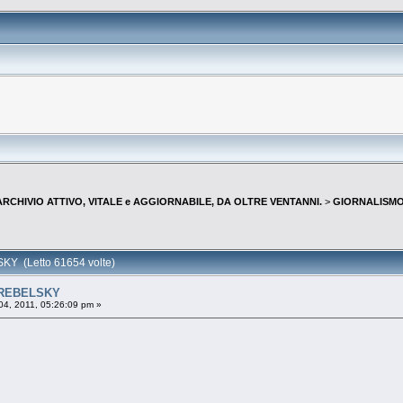
--ARCHIVIO ATTIVO, VITALE e AGGIORNABILE, DA OLTRE VENTANNI.
>
GIORNALISMO 
Y (Letto 61654 volte)
GREBELSKY
04, 2011, 05:26:09 pm »