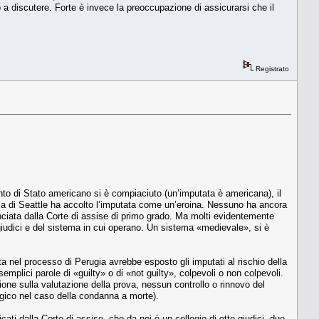
o a discutere. Forte è invece la preoccupazione di assicurarsi che il
Registrato
ento di Stato americano si è compiaciuto (un’imputata è americana), il
 folla di Seattle ha accolto l’imputata come un’eroina. Nessuno ha ancora
nciata dalla Corte di assise di primo grado. Ma molti evidentemente
giudici e del sistema in cui operano. Un sistema «medievale», si è
a nel processo di Perugia avrebbe esposto gli imputati al rischio della
emplici parole di «guilty» o di «not guilty», colpevoli o non colpevoli.
ne sulla valutazione della prova, nessun controllo o rinnovo del
ragico nel caso della condanna a morte).
icati dalla Corte di assise, che da noi è un collegio di otto giudici, due