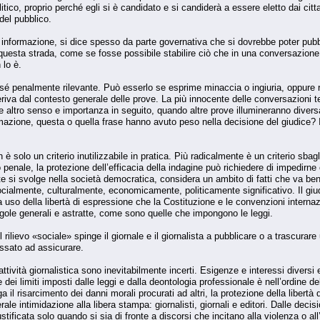
itico, proprio perché egli si è candidato e si candiderà a essere eletto dai cittad
del pubblico.
i informazione, si dice spesso da parte governativa che si dovrebbe poter pubb
 questa strada, come se fosse possibile stabilire ciò che in una conversazione
 lo è.
 penalmente rilevante. Può esserlo se esprime minaccia o ingiuria, oppure ri
eriva dal contesto generale delle prove. La più innocente delle conversazioni
altro senso e importanza in seguito, quando altre prove illumineranno diversam
mazione, questa o quella frase hanno avuto peso nella decisione del giudice? I
è solo un criterio inutilizzabile in pratica. Più radicalmente è un criterio sbag
 penale, la protezione dell’efficacia della indagine può richiedere di impedirne o
si svolge nella società democratica, considera un ambito di fatti che va ben 
cialmente, culturalmente, economicamente, politicamente significativo. Il giud
uso della libertà di espressione che la Costituzione e le convenzioni internazion
ole generali e astratte, come sono quelle che impongono le leggi.
 rilievo «sociale» spinge il giornale e il giornalista a pubblicare o a trascurare
ressato ad assicurare.
nell’attività giornalistica sono inevitabilmente incerti. Esigenze e interessi di
ne dei limiti imposti dalle leggi e dalla deontologia professionale è nell’ordine
 il risarcimento dei danni morali procurati ad altri, la protezione della libertà
le intimidazione alla libera stampa: giornalisti, giornali e editori. Dalle decis
stificata solo quando si sia di fronte a discorsi che incitano alla violenza o 