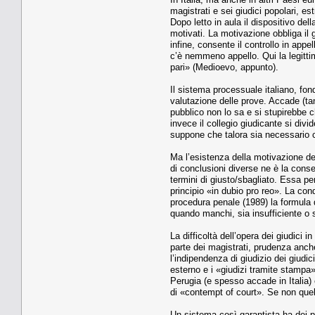
magistrati e sei giudici popolari, es
Dopo letto in aula il dispositivo de
motivati. La motivazione obbliga il g
infine, consente il controllo in app
c’è nemmeno appello. Qui la legittim
pari» (Medioevo, appunto).
Il sistema processuale italiano, fond
valutazione delle prove. Accade (ta
pubblico non lo sa e si stupirebbe 
invece il collegio giudicante si div
suppone che talora sia necessario co
Ma l’esistenza della motivazione del
di conclusioni diverse ne è la cons
termini di giusto/sbagliato. Essa pe
principio «in dubio pro reo». La co
procedura penale (1989) la formula 
quando manchi, sia insufficiente o 
La difficoltà dell’opera dei giudici
parte dei magistrati, prudenza anch
l’indipendenza di giudizio dei giudi
esterno e i «giudizi tramite stampa»
Perugia (e spesso accade in Italia) 
di «contempt of court». Se non quel
Un sistema così garantista ha dei pr