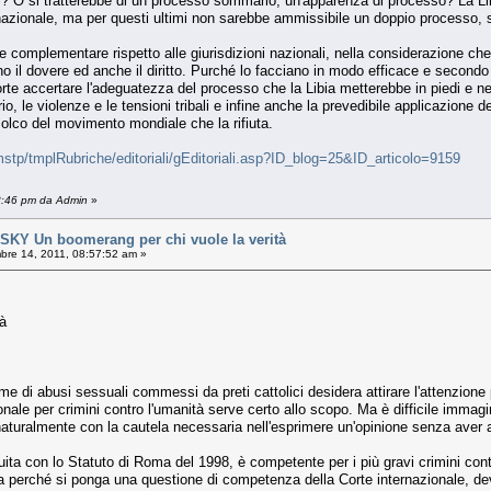
i? O si tratterebbe di un processo sommario, un'apparenza di processo? La Libia
nazionale, ma per questi ultimi non sarebbe ammissibile un doppio processo, si
one complementare rispetto alle giurisdizioni nazionali, nella considerazione che
no il dovere ed anche il diritto. Purché lo facciano in modo efficace e secondo
orte accertare l'adeguatezza del processo che la Libia metterebbe in piedi e ne
o, le violenze e le tensioni tribali e infine anche la prevedibile applicazione 
olco del movimento mondiale che la rifiuta.
stp/tmplRubriche/editoriali/gEditoriali.asp?ID_blog=25&ID_articolo=9159
18:46 pm da Admin
»
Y Un boomerang per chi vuole la verità
bre 14, 2011, 08:57:52 am »
tà
me di abusi sessuali commessi da preti cattolici desidera attirare l'attenzione
zionale per crimini contro l'umanità serve certo allo scopo. Ma è difficile imm
naturalmente con la cautela necessaria nell'esprimere un'opinione senza aver a
tuita con lo Statuto di Roma del 1998, è competente per i più gravi crimini cont
a perché si ponga una questione di competenza della Corte internazionale, dev