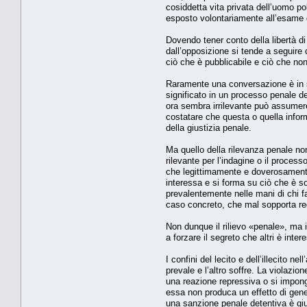
cosiddetta vita privata dell’uomo pol
esposto volontariamente all’esame 
Dovendo tener conto della libertà d
dall’opposizione si tende a seguire
ciò che è pubblicabile e ciò che non
Raramente una conversazione è in sé
significato in un processo penale d
ora sembra irrilevante può assumere 
costatare che questa o quella infor
della giustizia penale.
Ma quello della rilevanza penale non 
rilevante per l’indagine o il processo
che legittimamente e doverosamente 
interessa e si forma su ciò che è so
prevalentemente nelle mani di chi fa 
caso concreto, che mal sopporta reg
Non dunque il rilievo «penale», ma il
a forzare il segreto che altri è inte
I confini del lecito e dell’illecito 
prevale e l’altro soffre. La violazio
una reazione repressiva o si imponga
essa non produca un effetto di genera
una sanzione penale detentiva è giu