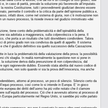
ti e, in caso di parità, prevale la soluzione più favorevole all’imputato.
la nostra Costituzione, tutti i provvedimenti giudiziari devono essere
ato, permette il controllo e la critica da parte dell’opinione pubblica e,
passo, infatti dove, come nel sistema di giuria, non c’è motivazione non
 in un nuovo processo, là risiede invece nel giudizio immotivato «dei
ione, tiene conto della problematicità e dell’opinabilità della
one sia adottata a maggioranza, sulla colpevolezza o la pena. Il
o, che porta a un risultato che tutti dovrebbero condividere. Talora
i di primo grado non sia condivisa da quelli di appello. Il sistema
 e che il giudizio definitivo sia quello successivo della Cassazione.
 in luce la problematicità della valutazione della prova: la possibilità
si chi sbaglia. In realtà normalmente la questione non si pone in
i, la soluzione deriva dalla presunzione di non colpevolezza, dal
tre ogni ragionevole dubbio. Essendo stata abolita dal nuovo codice di
ssoluzione, non solo quando vi sia la prova dell’innocenza, ma anche
iederebbero, attorno al processo, un poco di silenzio. Silenzio certo da
ll’equo processo, così come lo si intende in Europa. E’ in gioco
te europea dei diritti dell’uomo ha più volte notato che il clamore
idere sull’equità del processo. Ciò che è avvenuto attorno al processo di
e in Europa particolarmente nel Regno Unito, si sarebbe più volte parlato
to è stato commesso, ma non è raggiunta la prova oltre ogni ragionevole