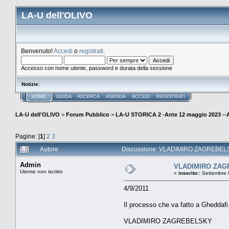
LA-U dell'OLIVO
Benvenuto!
Accedi
o
registrati
.
Accesso con nome utente, password e durata della sessione
Notizie
:
HOME
GUIDA
RICERCA
AGENDA
ACCEDI
REGISTRATI
LA-U dell'OLIVO
>
Forum Pubblico
>
LA-U STORICA 2 -Ante 12 maggio 2023 
Pagine: [
1
]
2
3
Autore
Discussione: VLADIMIRO ZAGREBELSK
Admin
VLADIMIRO ZA
Utente non iscritto
«
inserito::
Settembre 
4/9/2011
Il processo che va fatto a Gheddafi
VLADIMIRO ZAGREBELSKY