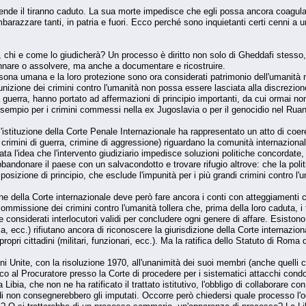
tende il tiranno caduto. La sua morte impedisce che egli possa ancora coagula
razzare tanti, in patria e fuori. Ecco perché sono inquietanti certi cenni a un 
 chi e come lo giudicherà? Un processo è diritto non solo di Gheddafi stesso,
nare o assolvere, ma anche a documentare e ricostruire.
rsona umana e la loro protezione sono ora considerati patrimonio dell'umanità n
nizione dei crimini contro l'umanità non possa essere lasciata alla discrezione
della guerra, hanno portato ad affermazioni di principio importanti, da cui ormai n
d esempio per i crimini commessi nella ex Jugoslavia o per il genocidio nel Rua
'istituzione della Corte Penale Internazionale ha rappresentato un atto di coer
, crimini di guerra, crimine di aggressione) riguardano la comunità internazion
rata l'idea che l'intervento giudiziario impedisce soluzioni politiche concordat
andonare il paese con un salvacondotto e trovare rifugio altrove: che la politic
izione di principio, che esclude l'impunità per i più grandi crimini contro l'uman
ione della Corte internazionale deve però fare ancora i conti con atteggiament
commissione dei crimini contro l'umanità tollera che, prima della loro caduta, i 
e considerati interlocutori validi per concludere ogni genere di affare. Esistono
dia, ecc.) rifiutano ancora di riconoscere la giurisdizione della Corte internaz
opri cittadini (militari, funzionari, ecc.). Ma la ratifica dello Statuto di Ro
oni Unite, con la risoluzione 1970, all'unanimità dei suoi membri (anche quelli c
co al Procuratore presso la Corte di procedere per i sistematici attacchi condott
a Libia, che non ne ha ratificato il trattato istitutivo, l'obbligo di collaborare 
i non consegnerebbero gli imputati. Occorre però chiedersi quale processo l'o