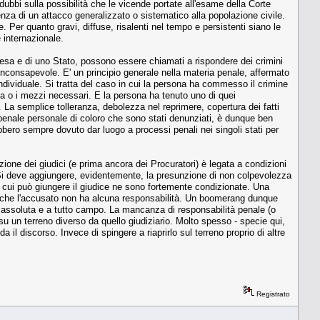
dubbi sulla possibilità che le vicende portate all'esame della Corte
tenza di un attacco generalizzato o sistematico alla popolazione civile.
. Per quanto gravi, diffuse, risalenti nel tempo e persistenti siano le
 internazionale.
hiesa e di uno Stato, possono essere chiamati a rispondere dei crimini
io inconsapevole. E' un principio generale nella materia penale, affermato
individuale. Si tratta del caso in cui la persona ha commesso il crimine
za o i mezzi necessari. E la persona ha tenuto uno di quei
 La semplice tolleranza, debolezza nel reprimere, copertura dei fatti
tà penale personale di coloro che sono stati denunziati, è dunque ben
ebbero sempre dovuto dar luogo a processi penali nei singoli stati per
zione dei giudici (e prima ancora dei Procuratori) è legata a condizioni
e. Si deve aggiungere, evidentemente, la presunzione di non colpevolezza
i cui può giungere il giudice ne sono fortemente condizionate. Una
o o che l'accusato non ha alcuna responsabilità. Un boomerang dunque
rità assoluta e a tutto campo. La mancanza di responsabilità penale (o
su un terreno diverso da quello giudiziario. Molto spesso - specie qui,
a il discorso. Invece di spingere a riaprirlo sul terreno proprio di altre
Registrato