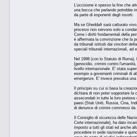
L’uccisione è spesso la fine che at
una bocca che parlando potrebbe imba
da parte di esponenti degli insorti.
Ma se Gheddafi sarà catturato vivo,
processi non servono solo a condan
Come i diritti fondamentali della pe
è affermata la convinzione che la pu
da tribunali istituiti dai vincitori 
speciali tribunali internazionali, a
Nel 1998 (con lo Statuto di Roma), l
(genocidio, crimini contro l'umanità
livello internazionale. E' stata supe
esempio a governanti criminali di abb
emergenze. E' invece prevalsa una pos
Il principio su cui si basa la creaz
dichiara di non poter sopportare la 
assecondati in tutte le loro pretese 
paesi (Stati Uniti, Russia, Cina, In
di denunce di crimini commessi da pr
Il Consiglio di sicurezza delle Nazi
Corte internazionale), ha dato incari
imposto a tutti gli stati ed anche all
procedere in sede nazionale e quind