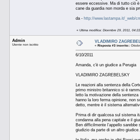
essere eccessive. Ma di tutto ciò è 
cane da guardia non morda e sia pr
da -
http://www.lastampa.it/_web/cm
«
Ultima modifica: Dicembre 29, 2011, 04:
Admin
VLADIMIRO ZAGREBELSK
Utente non iscritto
«
Risposta #3 inserito::
Ottobr
6/10/2011
Amanda, c'è un giudice a Perugia
VLADIMIRO ZAGREBELSKY
Le reazioni alla sentenza della Cort
primo ministro britannico si è ramma
letto la motivazione della sentenza
hanno la loro ferma opinione, non s
detto, mentre è il sistema alternativ
Prima di dir qualcosa sul sistema it
condanna alla pena capitale e il giu
Ben difficilmente l’appello sarebb
giudizio da parte di un altro giudic
In Italia, ma anche in altri Paesi eu