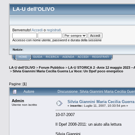
LA-U dell'OLIVO
Benvenuto!
Accedi
o
registrati
.
Accesso con nome utente, password e durata della sessione
Notizie
:
HOME
GUIDA
RICERCA
AGENDA
ACCEDI
REGISTRATI
LA-U dell'OLIVO
>
Forum Pubblico
>
LA-U STORICA 2 -Ante 12 maggio 2023 
>
Silvia Giannini Maria Cecilia Guerra La Voce: Un Dpef poco energetico
Pagine: [
1
]
Autore
Discussione: Silvia Giannini Maria Cecilia Gue
Admin
Silvia Giannini Maria Cecilia Guerr
Utente non iscritto
«
inserito::
Luglio 11, 2007, 10:33:54 pm »
10-07-2007
Il Dpef 2008-2011: un aiuto alla lettura
Silvia Giannini