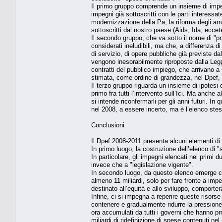
Il primo gruppo comprende un insieme di impegn
impegni già sottoscritti con le parti interessat
modernizzazione della Pa, la riforma degli ammo
sottoscritti dal nostro paese (Aids, Ida, eccet
Il secondo gruppo, che va sotto il nome di "p
considerati ineludibili, ma che, a differenza d
di servizio, di opere pubbliche già previste da
vengono inesorabilmente riproposte dalla Legge
contratti del pubblico impiego, che arrivano a
stimata, come ordine di grandezza, nel Dpef, in
Il terzo gruppo riguarda un insieme di ipotes
primo fra tutti l’intervento sull’Ici. Ma anche 
si intende riconfermarli per gli anni futuri. In
nel 2008, a essere incerto, ma è l’elenco st
Conclusioni
Il Dpef 2008-2011 presenta alcuni elementi di 
In primo luogo, la costruzione dell’elenco di 
In particolare, gli impegni elencati nei primi 
invece che a "legislazione vigente".
In secondo luogo, da questo elenco emerge co
almeno 11 miliardi, solo per fare fronte a impe
destinato all’equità e allo sviluppo, comporter
Infine, ci si impegna a reperire queste risorse 
contenere e gradualmente ridurre la pressione f
ora accumulati da tutti i governi che hanno p
miliardi di ridefinizione di spese contenuti nel