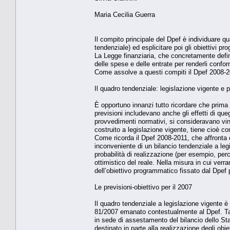
Maria Cecilia Guerra
Il compito principale del Dpef è individuare 
tendenziale) ed esplicitare poi gli obiettivi p
La Legge finanziaria, che concretamente defini
delle spese e delle entrate per renderli conform
Come assolve a questi compiti il Dpef 2008-
Il quadro tendenziale: legislazione vigente e p
È opportuno innanzi tutto ricordare che prima d
previsioni includevano anche gli effetti di que
provvedimenti normativi, si consideravano vin
costruito a legislazione vigente, tiene cioè con
Come ricorda il Dpef 2008-2011, che affronta
inconveniente di un bilancio tendenziale a le
probabilità di realizzazione (per esempio, perc
ottimistico del reale. Nella misura in cui verr
dell’obiettivo programmatico fissato dal Dpef 
Le previsioni-obiettivo per il 2007
Il quadro tendenziale a legislazione vigente è
81/2007 emanato contestualmente al Dpef. Tale 
in sede di assestamento del bilancio dello Stato 
destinato in parte alla realizzazione degli obi