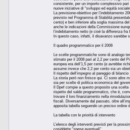
consistente, per un importo complessivo pari a
nuove iniziative di "sviluppo ed equità sociale
La previsione-obiettivo per l’indebitamento 20
previsto nel Programma di Stabilità presentato
cento) e ben inferiore alla soglia massima de
anche le indicazioni della Commissione europe
l’indebitamento netto (e cioè la differenza fra 
In questo caso, infatti, il disavanzo sarebbe s
Il quadro programmatico per il 2008
Le scelte programmatiche sono di analogo tenor
stimato per il 2008 pari al 2,2 per cento del 
europea era dell’1,5 per cento (e avrebbe richi
assume invece che 2,2 per cento sia un obiett
Il rispetto dell’impegno al pareggio di bilancio
La storia però non finisce qui. Ci sono altre 
sia per scelte di politica economica del govern
Il Dpef compie a questo proposito una scelta
rispetto del saldo programmatico, che è, come 
trovare il loro finanziamento nella rimodulazi
fiscali. Diversamente dal passato, oltre all’imp
apposita tabella seguendo un preciso ordine di 
La tabella con le priorità di intervento
L’elenco degli interventi previsti per la prossi
cosiddette "spese eventuali".