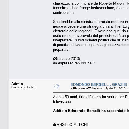
chiarezza, a cominciare da Roberto Maroni. 
fagocitato dalle frange berlusconiane; è accadu
centrodestra.
Spetterebbe alla sinistra riformista mettere in
riesce a vedere una strategia chiara. Pier Lui
elettorale delle regionali. È vero che quel risu
esito meno sfavorevole del previsto darà un po
interpretare i nuovi schemi politici che si s
di perdita del lavoro legati alla globalizzazion
prepararsi.
(25 marzo 2010)
da espresso.repubblica.it
Admin
EDMONDO BERSELLI, GRAZIE!
Utente non iscritto
«
Risposta #79 inserito::
Aprile 11, 2010, 
Aveva 59 anni, fino all'ultimo ha scritto per 
televisione
Addio a Edmondo Berselli ha raccontato la 
di ANGELO MELONE