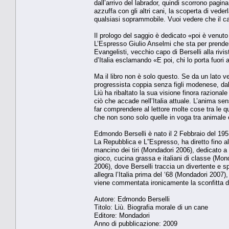
dall’arrivo del labrador, quindi scorrono pag
azzuffa con gli altri cani, la scoperta di vede
qualsiasi soprammobile. Vuoi vedere che il 
Il prologo del saggio è dedicato «poi è venuto
L’Espresso Giulio Anselmi che sta per prenders
Evangelisti, vecchio capo di Berselli alla rivis
d’Italia esclamando «E poi, chi lo porta fuori a
Ma il libro non è solo questo. Se da un lato v
progressista coppia senza figli modenese, dall’a
Liù ha ribaltato la sua visione finora razional
ciò che accade nell’Italia attuale. L’anima sens
far comprendere al lettore molte cose tra le qu
che non sono solo quelle in voga tra animale
Edmondo Berselli è nato il 2 Febbraio del 1951
La Repubblica e L”Espresso, ha diretto fino al 20
mancino dei tiri (Mondadori 2006), dedicato a 
gioco, cucina grassa e italiani di classe (Mond
2006), dove Berselli traccia un divertente e sp
allegra l’Italia prima del ‘68 (Mondadori 2007)
viene commentata ironicamente la sconfitta del 
Autore: Edmondo Berselli
Titolo: Liù. Biografia morale di un cane
Editore: Mondadori
Anno di pubblicazione: 2009