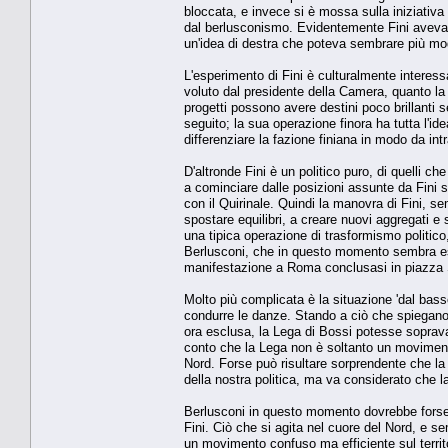
bloccata, e invece si è mossa sulla iniziativa
dal berlusconismo. Evidentemente Fini aveva le
un'idea di destra che poteva sembrare più mod
L'esperimento di Fini è culturalmente interessa
voluto dal presidente della Camera, quanto la
progetti possono avere destini poco brillanti 
seguito; la sua operazione finora ha tutta l'id
differenziare la fazione finiana in modo da int
D'altronde Fini è un politico puro, di quelli 
a cominciare dalle posizioni assunte da Fini sul
con il Quirinale. Quindi la manovra di Fini, 
spostare equilibri, a creare nuovi aggregati e 
una tipica operazione di trasformismo politico, 
Berlusconi, che in questo momento sembra ess
manifestazione a Roma conclusasi in piazza 
Molto più complicata è la situazione 'dal bas
condurre le danze. Stando a ciò che spiegano i
ora esclusa, la Lega di Bossi potesse sopravan
conto che la Lega non è soltanto un movimento
Nord. Forse può risultare sorprendente che la 
della nostra politica, ma va considerato che l
Berlusconi in questo momento dovrebbe forse
Fini. Ciò che si agita nel cuore del Nord, e se
un movimento confuso ma efficiente sul territo