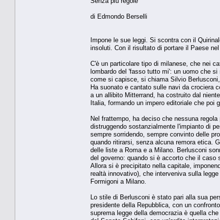
Senza più regole
di Edmondo Berselli
Impone le sue leggi. Si scontra con il Quirinale
insoluti. Con il risultato di portare il Paese ne
C'è un particolare tipo di milanese, che nei c
lombardo del 'fasso tutto mi': un uomo che si
come si capisce, si chiama Silvio Berlusconi, è
Ha suonato e cantato sulle navi da crociera co
a un allibito Mitterrand, ha costruito dal nient
Italia, formando un impero editoriale che poi 
Nel frattempo, ha deciso che nessuna regola p
distruggendo sostanzialmente l'impianto di pesi
sempre sorridendo, sempre convinto delle prop
quando ritirarsi, senza alcuna remora etica. Gli
delle liste a Roma e a Milano. Berlusconi sonn
del governo: quando si è accorto che il caso 
Allora si è precipitato nella capitale, imponen
realtà innovativo), che interveniva sulla leg
Formigoni a Milano.
Lo stile di Berlusconi è stato pari alla sua per
presidente della Repubblica, con un confronto
suprema legge della democrazia è quella che con