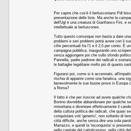
Per capire che cos'è il berlusconiano Pdl bi
presentazione delle liste. Ma anche la campag
dell'Ugl è una creatura di Gianfranco Fini, e se
intellettuale ai berluscones.
Tutto questo comunque non basta a dare una v
problemi e seri problemi potrà avere con il suo
cifre percentuali fra l'1 e il 2,5 per cento. È 
campagna pubblica, inaugurando uno sciopero 
senza aggiungere poi che sullo sfondo politico
Pannella, padre padrone dei radicali e sostan
le battaglie legalitarie molto più di quanto s
Figurarsi poi, come si è accennato, all'impatto
rischia di apparire come una fanatica, una sig
benevolmente le sue buone prove in Europa co
a Roma?
Il fatto è che per riuscire ad avere qualche ch
Bonino dovrebbe abbandonare per qualche setti
minoritaria e diventare effettivamente il candid
della cultura politica dei radicali, che quasi
conquistare voti 'generici', non soltanto di t
città difficile, anche senza dire una sola paro
Marrazzo, e quindi la 'reconquista' si presenta
nella capitale del cattolicesimo, nella città d