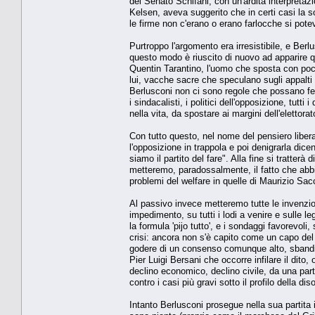
del Senato Schifani, con un'ardita interpreta
Kelsen, aveva suggerito che in certi casi la 
le firme non c'erano o erano farlocche si pote
Purtroppo l'argomento era irresistibile, e Berlu
questo modo è riuscito di nuovo ad apparire que
Quentin Tarantino, l'uomo che sposta con pochi
lui, vacche sacre che speculano sugli appalti p
Berlusconi non ci sono regole che possano ferma
i sindacalisti, i politici dell'opposizione, tut
nella vita, da spostare ai margini dell'elettor
Con tutto questo, nel nome del pensiero libera
l'opposizione in trappola e poi denigrarla di
siamo il partito del fare". Alla fine si tratterà 
metteremo, paradossalmente, il fatto che abbi
problemi del welfare in quelle di Maurizio Sa
Al passivo invece metteremo tutte le invenzion
impedimento, su tutti i lodi a venire e sulle l
la formula 'pijo tutto', e i sondaggi favorevol
crisi: ancora non s'è capito come un capo de
godere di un consenso comunque alto, sbandier
Pier Luigi Bersani che occorre infilare il dito
declino economico, declino civile, da una part
contro i casi più gravi sotto il profilo della d
Intanto Berlusconi prosegue nella sua partita 