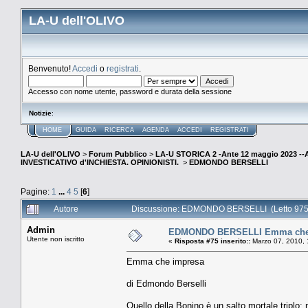
LA-U dell'OLIVO
Benvenuto!
Accedi
o
registrati
.
Accesso con nome utente, password e durata della sessione
Notizie
:
HOME
GUIDA
RICERCA
AGENDA
ACCEDI
REGISTRATI
LA-U dell'OLIVO
>
Forum Pubblico
>
LA-U STORICA 2 -Ante 12 maggio 2023 
INVESTICATIVO d'INCHIESTA. OPINIONISTI.
>
EDMONDO BERSELLI
Pagine:
1
...
4
5
[
6
]
Autore
Discussione: EDMONDO BERSELLI (Letto 9750
Admin
EDMONDO BERSELLI Emma che
Utente non iscritto
«
Risposta #75 inserito::
Marzo 07, 2010, 
Emma che impresa
di Edmondo Berselli
Quello della Bonino è un salto mortale triplo: 