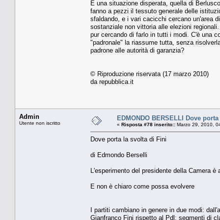
È una situazione disperata, quella di Berluscon
fanno a pezzi il tessuto generale delle istituz
sfaldando, e i vari cacicchi cercano un'area 
sostanziale non vittoria alle elezioni regiona
pur cercando di farlo in tutti i modi. C'è una c
"padronale" la riassume tutta, senza risolver
padrone alle autorità di garanzia?
© Riproduzione riservata (17 marzo 2010)
da repubblica.it
Admin
EDMONDO BERSELLI Dove porta la
Utente non iscritto
«
Risposta #78 inserito::
Marzo 29, 2010, 0
Dove porta la svolta di Fini
di Edmondo Berselli
L'esperimento del presidente della Camera è a
E non è chiaro come possa evolvere
I partiti cambiano in genere in due modi: dall'a
Gianfranco Fini rispetto al Pdl: segmenti di c