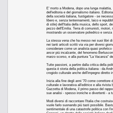
E' morto a Modena, dopo una lunga malattia, 
dell'editoria e del giornalismo italiano. Editor
della società italiana, fustigatore - se necessa
libero e, senza tentennamenti, laico e repubblic
di stile) dell'Italia della musica, dello sport,
pezzo dell'Emilia. Terra di comunisti, motori,
mostrando un osservatore poliedrico e senza p
La stessa vena che ha messo nei suoi libri di a
nei tanti articoli scritti via via per diversi g
considerare come un analista quasi profetico 
ancor più incalzante, del fenomeno Berlusconi 
marzo scorso, e alla puntura "La Vacanza" del 
Tutte passioni, a partire dalla critica della po
questa è storia della politica italiana - da A
crogiolo culturale anche dell'impegno diretto i
Inizia alla fine degli anni '70 come correttore d
culturale e lavorativa all'editrice e alla rivis
Gazzetta di Modena, il primo passo del rapport
sue analisi - spesso ironiche e divertenti - a 
Modi diversi di raccontare l'Italia che costruisc
vuole farlo suonando più tasti possibile. Basta m
sentimentale di una catastrofe politica con l'