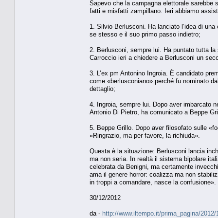
Sapevo che la campagna elettorale sarebbe sta
fatti e misfatti zampillano. Ieri abbiamo assist
1. Silvio Berlusconi. Ha lanciato l’idea di u
se stesso e il suo primo passo indietro;
2. Berlusconi, sempre lui. Ha puntato tutta la
Carroccio ieri a chiedere a Berlusconi un seco
3. L’ex pm Antonino Ingroia. È candidato prem
come «berlusconiano» perché fu nominato dal 
dettaglio;
4. Ingroia, sempre lui. Dopo aver imbarcato n
Antonio Di Pietro, ha comunicato a Beppe Gril
5. Beppe Grillo. Dopo aver filosofato sulle «f
«Ringrazio, ma per favore, la richiuda».
Questa è la situazione: Berlusconi lancia inc
ma non seria. In realtà il sistema bipolare ita
celebrata da Benigni, ma certamente invecchiat
ama il genere horror: coalizza ma non stabil
in troppi a comandare, nasce la confusione». 
30/12/2012
da -
http://www.iltempo.it/prima_pagina/2012