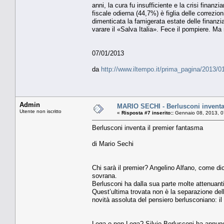
anni, la cura fu insufficiente e la crisi finanz
fiscale odierna (44,7%) è figlia delle correzio
dimenticata la famigerata estate delle finanzi
varare il «Salva Italia». Fece il pompiere. Ma
07/01/2013
da
http://www.iltempo.it/prima_pagina/2013/0
Admin
MARIO SECHI - Berlusconi inventa
Utente non iscritto
«
Risposta #7 inserito::
Gennaio 08, 2013, 0
Berlusconi inventa il premier fantasma
di Mario Sechi
Chi sarà il premier? Angelino Alfano, come d
sovrana.
Berlusconi ha dalla sua parte molte attenuant
Quest’ultima trovata non è la separazione del
novità assoluta del pensiero berlusconiano: i
Lega o non Lega? Silvio Berlusconi ha annunci