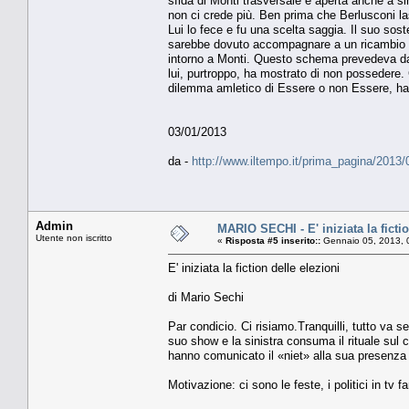
sfida di Monti trasversale e aperta anche a si
non ci crede più. Ben prima che Berlusconi la
Lui lo fece e fu una scelta saggia. Il suo sos
sarebbe dovuto accompagnare a un ricambio de
intorno a Monti. Questo schema prevedeva da p
lui, purtroppo, ha mostrato di non possedere.
dilemma amletico di Essere o non Essere, ha ri
03/01/2013
da -
http://www.iltempo.it/prima_pagina/2013
Admin
MARIO SECHI - E' iniziata la fictio
Utente non iscritto
«
Risposta #5 inserito::
Gennaio 05, 2013, 
E' iniziata la fiction delle elezioni
di Mario Sechi
Par condicio. Ci risiamo.Tranquilli, tutto va s
suo show e la sinistra consuma il rituale sul c
hanno comunicato il «niet» alla sua presenza 
Motivazione: ci sono le feste, i politici in tv f