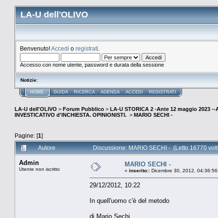
LA-U dell'OLIVO
Benvenuto!
Accedi
o
registrati
.
Accesso con nome utente, password e durata della sessione
Notizie
:
HOME
GUIDA
RICERCA
AGENDA
ACCEDI
REGISTRATI
LA-U dell'OLIVO
>
Forum Pubblico
>
LA-U STORICA 2 -Ante 12 maggio 2023 
INVESTICATIVO d'INCHIESTA. OPINIONISTI.
>
MARIO SECHI -
Pagine: [
1
]
Autore
Discussione: MARIO SECHI - (Letto 16770 volt
Admin
MARIO SECHI -
Utente non iscritto
«
inserito::
Dicembre 30, 2012, 04:36:56
29/12/2012, 10:22
In quell'uomo c'è del metodo
di Mario Sechi