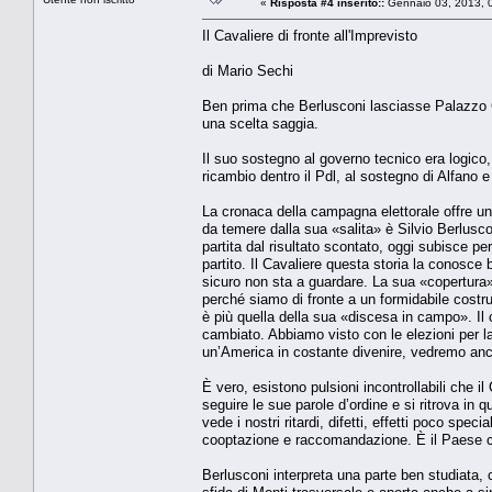
«
Risposta #4 inserito::
Gennaio 03, 2013, 
Il Cavaliere di fronte all'Imprevisto
di Mario Sechi
Ben prima che Berlusconi lasciasse Palazzo Ch
una scelta saggia.
Il suo sostegno al governo tecnico era logic
ricambio dentro il Pdl, al sostegno di Alfano 
La cronaca della campagna elettorale offre un
da temere dalla sua «salita» è Silvio Berlusco
partita dal risultato scontato, oggi subisce pe
partito. Il Cavaliere questa storia la conosce
sicuro non sta a guardare. La sua «copertura»
perché siamo di fronte a un formidabile costru
è più quella della sua «discesa in campo». Il
cambiato. Abbiamo visto con le elezioni per l
un’America in costante divenire, vedremo anch
È vero, esistono pulsioni incontrollabili che i
seguire le sue parole d’ordine e si ritrova in 
vede i nostri ritardi, difetti, effetti poco spec
cooptazione e raccomandazione. È il Paese c
Berlusconi interpreta una parte ben studiata, 