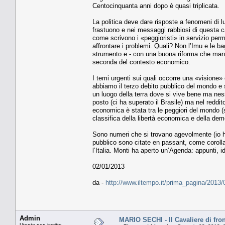
Centocinquanta anni dopo è quasi triplicata.
La politica deve dare risposte a fenomeni di 
frastuono e nei messaggi rabbiosi di questa c
come scrivono i «peggioristi» in servizio per
affrontare i problemi. Quali? Non l’Imu e le 
strumento e - con una buona riforma che mant
seconda del contesto economico.
I temi urgenti sui quali occorre una «visione»
abbiamo il terzo debito pubblico del mondo e 
un luogo della terra dove si vive bene ma nessun
posto (ci ha superato il Brasile) ma nel reddit
economica è stata tra le peggiori del mondo (
classifica della libertà economica e della dem
Sono numeri che si trovano agevolmente (io ho
pubblico sono citate en passant, come corolla
l’Italia. Monti ha aperto un’Agenda: appunti, i
02/01/2013
da -
http://www.iltempo.it/prima_pagina/2013
Admin
MARIO SECHI - Il Cavaliere di fron
Utente non iscritto