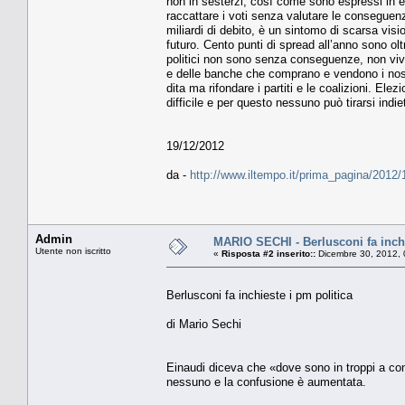
non in sesterzi, così come sono espressi in e
raccattare i voti senza valutare le conseguenz
miliardi di debito, è un sintomo di scarsa vis
futuro. Cento punti di spread all’anno sono oltr
politici non sono senza conseguenze, non vivo
e delle banche che comprano e vendono i nostri 
dita ma rifondare i partiti e le coalizioni. El
difficile e per questo nessuno può tirarsi indie
19/12/2012
da -
http://www.iltempo.it/prima_pagina/2012
Admin
MARIO SECHI - Berlusconi fa inchi
Utente non iscritto
«
Risposta #2 inserito::
Dicembre 30, 2012, 
Berlusconi fa inchieste i pm politica
di Mario Sechi
Einaudi diceva che «dove sono in troppi a com
nessuno e la confusione è aumentata.