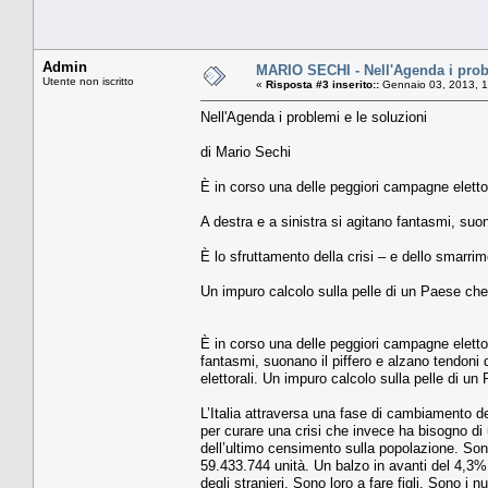
Admin
MARIO SECHI - Nell'Agenda i probl
Utente non iscritto
«
Risposta #3 inserito::
Gennaio 03, 2013, 1
Nell'Agenda i problemi e le soluzioni
di Mario Sechi
È in corso una delle peggiori campagne elettora
A destra e a sinistra si agitano fantasmi, suon
È lo sfruttamento della crisi – e dello smarrime
Un impuro calcolo sulla pelle di un Paese che 
È in corso una delle peggiori campagne elettoral
fantasmi, suonano il piffero e alzano tendoni d
elettorali. Un impuro calcolo sulla pelle di un
L’Italia attraversa una fase di cambiamento de
per curare una crisi che invece ha bisogno di u
dell’ultimo censimento sulla popolazione. Sono 
59.433.744 unità. Un balzo in avanti del 4,3% 
degli stranieri. Sono loro a fare figli. Sono i n