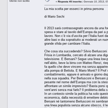
Utente non iscritto
«
Risposta #8 inserito::
Gennaio 10, 2013, 0
La mia scelta per esserci in prima persona
di Mario Sechi
Il 2013 sarà contrassegnato ancora da una fort
spesa e stare al tavolo dell’Europa da pari a
lavoro. Non c’è via d’uscita per l’Italia fuori 
altre basi e dia soprattutto ai moderati un nu
grande sfida per cambiare l’Italia.
Che cosa sta succedendo? Silvio Berlusconi sta
Frisia in Lombardia, cercato di alzare una diga 
televisione. E Bersani? Segue una linea low-pr
nell’abito, beve la birra con Matteo Renzi, rie
fa quello che deve vincere ma senza apparire 
alla pompa di Bettola. E Mario Monti? Il Prof 
combattimento, eppure è arrivato e giorno dop
nella sua squadra. Per Berlusconi e Bersani p
pesante nel nome dell’Europa ma con la stessa
affrontare un simile imprevisto? Basta porsi q
vent’anni senza mai farlo? Il problema della c
In un contesto simile la politica ha solo ques
economica, dalla necessità di emettere debito 
Bersani né tantomeno Berlusconi mi sembrano a
una linea populista senza alcuno sbocco, il l