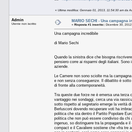
«
Ultima modifica: Gennaio 01, 2013, 11:54:30 am da A
Admin
MARIO SECHI - Una campagna in
Utente non iscritto
«
Risposta #1 inserito::
Dicembre 30, 2012
Una campagna incredibile
di Mario Sechi
Quando la sinistra dice che bisogna riscrivere 
pensiero corre ai risparmi degli italiani. Sono
aziende.
Le Camere non sono sciolte ma la campagna ele
e non senza conseguenze. Il dibattito è sotto 
di fronte alla contemporaneità.
Tra queste due forze ne è emersa una terza che
vantaggio nei sondaggi, cerca una via rassicu
sotto rispetto al segretario emerge la verità d
Berlusconi dovendo recuperare voti ha imbracc
politica che sta dentro il Partito Popolare Eu
politica che non può essere condiviso da chi 
ingenuo, so distinguere tra la propaganda e il
compact e il Cavaliere sostiene che «fra tre an