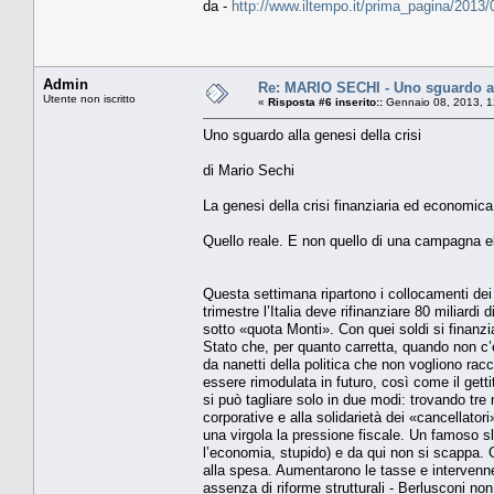
da -
http://www.iltempo.it/prima_pagina/2013/0
Admin
Re: MARIO SECHI - Uno sguardo all
Utente non iscritto
«
Risposta #6 inserito::
Gennaio 08, 2013, 1
Uno sguardo alla genesi della crisi
di Mario Sechi
La genesi della crisi finanziaria ed economica 
Quello reale. E non quello di una campagna elett
Questa settimana ripartono i collocamenti dei t
trimestre l’Italia deve rifinanziare 80 miliardi
sotto «quota Monti». Con quei soldi si finanzia
Stato che, per quanto carretta, quando non c’
da nanetti della politica che non vogliono racco
essere rimodulata in futuro, così come il getti
si può tagliare solo in due modi: trovando tre 
corporative e alla solidarietà dei «cancellato
una virgola la pressione fiscale. Un famoso sl
l’economia, stupido) e da qui non si scappa. Giu
alla spesa. Aumentarono le tasse e intervenne
assenza di riforme strutturali - Berlusconi non 