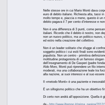
Nelle stesse ore in cui Mario Monti dava corpo
euro di debito italiano. Richiesta alta, tassi i
molto tempo e, piaccia o meno, questo è un mer
debito pagava il 7 per cento d’interesse e no
Non è una differenza di 3 punti, come pensano 
italiani. Ricordo che il debito è nostro, non de
non un nuovo politico, ma un politico nuovo, 
ed estro nella creazione del collettivo.
Non è un leader solitario che sfugge al confr
soggetto politico i cui esiti finali sono evide
populista. Non un centro - primitiva definizi
moltitudine protagonista di un famoso slogan di
dell’insegnamento di De Gasperi (padre fonda
Aldo Moro, Monti può riprendere un filo interrot
moderati, ma una collaborazione leale tra for
alla nazione, ai suoi interessi e al suo esser
Il «metodo Monti» è una paziente e inesorabile
È un sillogismo politico che ha un obiettivo f
Di certo non andrà all’opposizione. Quella è gi
da -
http://www.iltempo.it/prima_pagina/201