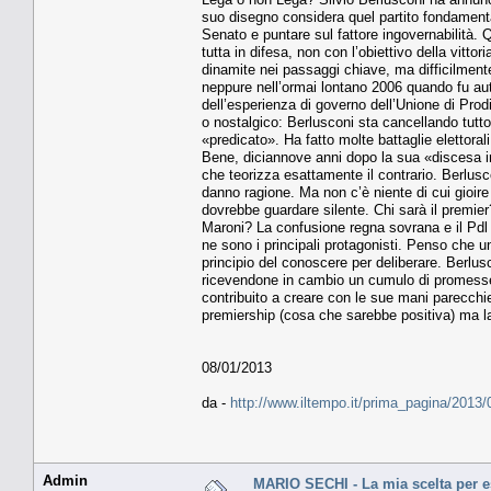
suo disegno considera quel partito fondamenta
Senato e puntare sul fattore ingovernabilità. 
tutta in difesa, non con l’obiettivo della vitto
dinamite nei passaggi chiave, ma difficilmente
neppure nell’ormai lontano 2006 quando fu aut
dell’esperienza di governo dell’Unione di Prod
o nostalgico: Berlusconi sta cancellando tutto
«predicato». Ha fatto molte battaglie elettora
Bene, diciannove anni dopo la sua «discesa i
che teorizza esattamente il contrario. Berlusc
danno ragione. Ma non c’è niente di cui gioire
dovrebbe guardare silente. Chi sarà il premi
Maroni? La confusione regna sovrana e il Pdl
ne sono i principali protagonisti. Penso che un
principio del conoscere per deliberare. Berlusc
ricevendone in cambio un cumulo di promesse
contribuito a creare con le sue mani parecchie
premiership (cosa che sarebbe positiva) ma la
08/01/2013
da -
http://www.iltempo.it/prima_pagina/2013
Admin
MARIO SECHI - La mia scelta per e