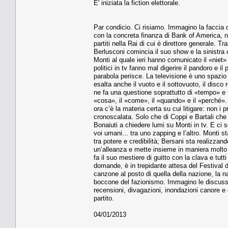
E' iniziata la fiction elettorale.
Par condicio. Ci risiamo. Immagino la faccia 
con la concreta finanza di Bank of America, nel
partiti nella Rai di cui è direttore generale. T
Berlusconi comincia il suo show e la sinistra 
Monti al quale ieri hanno comunicato il «niet»
politici in tv fanno mal digerire il pandoro e il
parabola perisce. La televisione è uno spazio
esalta anche il vuoto e il sottovuoto, il disco r
ne fa una questione soprattutto di «tempo» e 
«cosa», il «come», il «quando» e il «perché».
ora c’è la materia certa su cui litigare: non i
cronoscalata. Solo che di Coppi e Bartali che
Bonaiuti a chiedere lumi su Monti in tv. E ci
voi umani... tra uno zapping e l’altro. Monti s
tra potere e credibilità; Bersani sta realizz
un’alleanza e mette insieme in maniera molto ab
fa il suo mestiere di guitto con la clava e tu
domande, è in trepidante attesa del Festival d
canzone al posto di quella della nazione, la na
boccone del fazionismo. Immagino le discussion
recensioni, divagazioni, inondazioni canore e 
partito.
04/01/2013