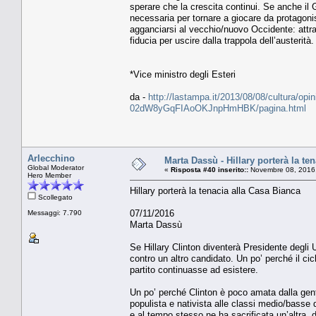
sperare che la crescita continui. Se anche il
necessaria per tornare a giocare da protagonis
agganciarsi al vecchio/nuovo Occidente: attra
fiducia per uscire dalla trappola dell’austerità.
*Vice ministro degli Esteri
da -
http://lastampa.it/2013/08/08/cultura/opin
02dW8yGqFIAoOKJnpHmHBK/pagina.html
Arlecchino
Marta Dassù - Hillary porterà la te
Global Moderator
«
Risposta #40 inserito::
Novembre 08, 2016,
Hero Member
Hillary porterà la tenacia alla Casa Bianca
Scollegato
07/11/2016
Messaggi: 7.790
Marta Dassù
Se Hillary Clinton diventerà Presidente degli
contro un altro candidato. Un po’ perché il cic
partito continuasse ad esistere.
Un po’ perché Clinton è poco amata dalla gent
populista e nativista alle classi medio/basse de
e al tempo stesso ne ha sacrificata un’altra, 