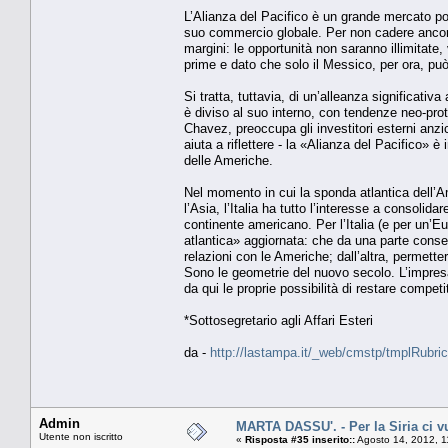
L’Alianza del Pacifico è un grande mercato pot
suo commercio globale. Per non cadere ancora 
margini: le opportunità non saranno illimitate,
prime e dato che solo il Messico, per ora, può
Si tratta, tuttavia, di un’alleanza significati
è diviso al suo interno, con tendenze neo-pro
Chavez, preoccupa gli investitori esterni anzi
aiuta a riflettere - la «Alianza del Pacifico»
delle Americhe.
Nel momento in cui la sponda atlantica dell’Am
l’Asia, l’Italia ha tutto l’interesse a consoli
continente americano. Per l’Italia (e per un’Eu
atlantica» aggiornata: che da una parte consen
relazioni con le Americhe; dall’altra, permette
Sono le geometrie del nuovo secolo. L’impresa
da qui le proprie possibilità di restare competi
*Sottosegretario agli Affari Esteri
da -
http://lastampa.it/_web/cmstp/tmplRubric
Admin
MARTA DASSU'. - Per la Siria ci vu
Utente non iscritto
«
Risposta #35 inserito::
Agosto 14, 2012, 1