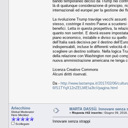
bando temporaneo deciso da Trump nei confronti
là di qualunque considerazione di principio, r
internazionali ed europei per la gestione dei f
La rivoluzione Trump travolge vecchi assunti su
stesso, costringe il nostro Paese a scuotersi d
benefici. Letta in questa prospettiva, la rel
quanto non sembri. E dovrà essere impostata 
piano economico, instabile e diviso su quello 
dell’Italia sarà decisiva per il destino dell’E
indispensabili, incluse le differenti velocità d
scegliere un destino solitario. Nella logica
della relazione con Washington non può comport
nuova amministrazione americana ne tenga co
Licenza Creative Commons
Alcuni diritti riservati.
Da -
http://www.lastampa.it/2017/02/06/cultura/
6fS1TYqX12nZELMEIa3tcI/pagina.html
Arlecchino
MARTA DASSÙ. Innovare senza s
Global Moderator
«
Risposta #42 inserito::
Giugno 09, 2018,
Hero Member
Innovare senza strappi
Scollegato