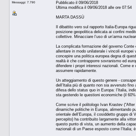
Pubblicato il 09/06/2018
Messaggi: 7.790
Ultima modifica il 09/06/2018 alle ore 07:54
MARTA DASSÙ
Il dibattito vero sul rapporto Italia-Europa r
posizione geopolitica delicata ai confini medite
collettive. Minacciare l’uso di un’arma nuclear
La complicata formazione del governo Conte è s
allentare in modo unilaterale i vincoli europei
concepire una politica europea degna di que
realtà è che contrapporre sovranismo ed europe
difendere i propri interessi nazionali. Come e
assumere rapidamente.
Un atteggiamento di questo genere - consapevole
dell’Italia più di quanto non sia avvenuto fino 
difesa dello status quo in Europa: l’Italia, in
sta gestendo le questioni economiche (il 60% c
Come scrive il politologo Ivan Krastev (“Afte
dinamiche politiche in Europa, alimentando pul
orientale dell’Europa, il cosiddetto gruppo di 
percepito) ha contribuito largamente alla vitto
questo punto di vista, un aumento della capaci
nazionali di un Paese esposto come l’Italia; è