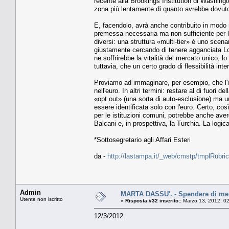
recente alla Brookings Institution di Washingto
zona più lentamente di quanto avrebbe dovuto 
E, facendolo, avrà anche contribuito in modo mo
premessa necessaria ma non sufficiente per la cr
diversi: una struttura «multi-tier» è uno scen
giustamente cercando di tenere agganciata Lo
ne soffrirebbe la vitalità del mercato unico, l
tuttavia, che un certo grado di flessibilità int
Proviamo ad immaginare, per esempio, che l'
nell'euro. In altri termini: restare al di fuor
«opt out» (una sorta di auto-esclusione) ma u
essere identificata solo con l'euro. Certo, co
per le istituzioni comuni, potrebbe anche avere
Balcani e, in prospettiva, la Turchia. La log
*Sottosegretario agli Affari Esteri
da -
http://lastampa.it/_web/cmstp/tmplRubric
Admin
MARTA DASSU'. - Spendere di men
Utente non iscritto
«
Risposta #32 inserito::
Marzo 13, 2012, 0
12/3/2012