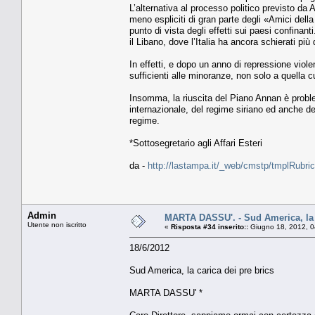
L’alternativa al processo politico previsto da
meno espliciti di gran parte degli «Amici del
punto di vista degli effetti sui paesi confinan
il Libano, dove l’Italia ha ancora schierati più d
In effetti, e dopo un anno di repressione viol
sufficienti alle minoranze, non solo a quella c
Insomma, la riuscita del Piano Annan è proble
internazionale, del regime siriano ed anche de
regime.
*Sottosegretario agli Affari Esteri
da -
http://lastampa.it/_web/cmstp/tmplRubric
Admin
MARTA DASSU'. - Sud America, la c
Utente non iscritto
«
Risposta #34 inserito::
Giugno 18, 2012, 0
18/6/2012
Sud America, la carica dei pre brics
MARTA DASSU' *