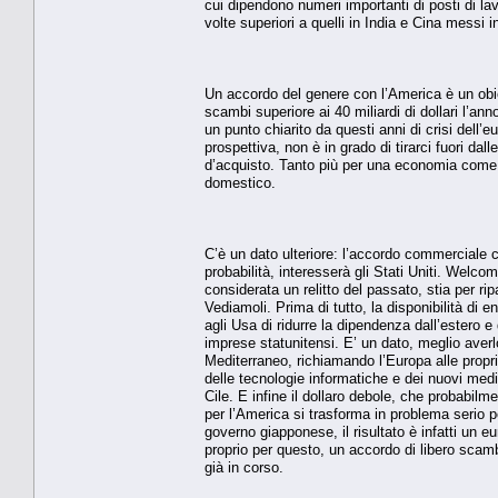
cui dipendono numeri importanti di posti di lavo
volte superiori a quelli in India e Cina messi
Un accordo del genere con l’America è un obiet
scambi superiore ai 40 miliardi di dollari l’an
un punto chiarito da questi anni di crisi dell’
prospettiva, non è in grado di tirarci fuori d
d’acquisto. Tanto più per una economia come
domestico.
C’è un dato ulteriore: l’accordo commerciale 
probabilità, interesserà gli Stati Uniti. Welc
considerata un relitto del passato, stia per rip
Vediamoli. Prima di tutto, la disponibilità di 
agli Usa di ridurre la dipendenza dall’estero e
imprese statunitensi. E’ un dato, meglio averlo
Mediterraneo, richiamando l’Europa alle propri
delle tecnologie informatiche e dei nuovi med
Cile. E infine il dollaro debole, che probabilm
per l’America si trasforma in problema serio 
governo giapponese, il risultato è infatti un
proprio per questo, un accordo di libero scamb
già in corso.