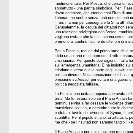
medio-orientale. Per Mosca, che cerca di recup
soprattutto - una partita simbolica. Per i Paes
dovrà cambiare, decurtando così l’Iran di uno 
Teheran, ha scritto senza tanti complimenti un
l’Iran, ma non per consegnare la Siria all’inf
Gerusalemme, la caduta dei dittatori non se
una relazione privilegiata con Assad, cambiare
vogliono evitare che la crisi siriana diventi un
premono ai confini, l’aumento ulteriore di insta
Per la Francia, reduce dal primo turno delle pre
sfida umanitaria e un interesse diretto sostan
crisi siriana. Per queste due ragioni, l’Italia 
sull’emergenza umanitaria. E ha insistito sull
cristiane e verso quella parte degli alawiti ch
politico diverso. Nella concezione dell’Italia
pressione su Assad, per evitare una guerra civ
politica negoziata fallisse.
La Risoluzione unitaria appena approvata all’
Siria. Ma lo resterà solo se il Piano Annan farà
termini, servirà a far cessare le violenze dram
transizione politica, a garantire tutte le diver
battuta al tavolo dei «Friends of Syria», il te
sconfitta. Per il popolo siriano, anzitutto. E
ma che - se i risultati non saranno tangibili - t
Il Piano Annan è non solo l’opzione meno pegg