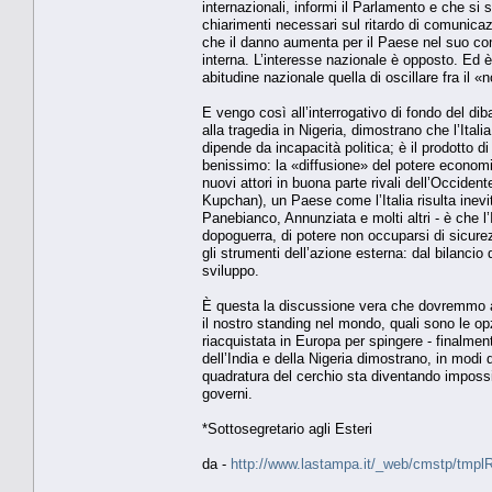
internazionali, informi il Parlamento e che si 
chiarimenti necessari sul ritardo di comunicazi
che il danno aumenta per il Paese nel suo com
interna. L’interesse nazionale è opposto. Ed 
abitudine nazionale quella di oscillare fra il «
E vengo così all’interrogativo di fondo del diba
alla tragedia in Nigeria, dimostrano che l’Ital
dipende da incapacità politica; è il prodotto di
benissimo: la «diffusione» del potere economi
nuovi attori in buona parte rivali dell’Occide
Kupchan), un Paese come l’Italia risulta inevi
Panebianco, Annunziata e molti altri - è che l’I
dopoguerra, di potere non occuparsi di sicurezz
gli strumenti dell’azione esterna: dal bilancio 
sviluppo.
È questa la discussione vera che dovremmo ap
il nostro standing nel mondo, quali sono le op
riacquistata in Europa per spingere - finalment
dell’India e della Nigeria dimostrano, in modi 
quadratura del cerchio sta diventando impossib
governi.
*Sottosegretario agli Esteri
da -
http://www.lastampa.it/_web/cmstp/tmplRu