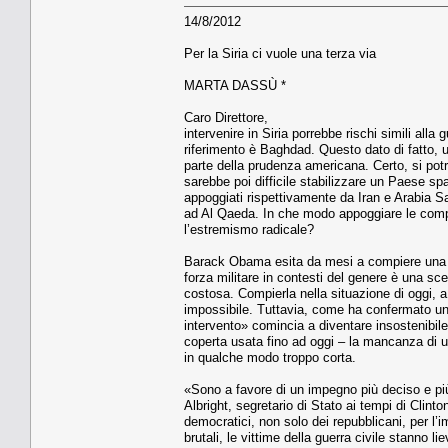
14/8/2012
Per la Siria ci vuole una terza via
MARTA DASSÙ *
Caro Direttore,
intervenire in Siria porrebbe rischi simili alla
riferimento è Baghdad. Questo dato di fatto, 
parte della prudenza americana. Certo, si po
sarebbe poi difficile stabilizzare un Paese spac
appoggiati rispettivamente da Iran e Arabia Sa
ad Al Qaeda. In che modo appoggiare le comp
l’estremismo radicale?
Barack Obama esita da mesi a compiere una sc
forza militare in contesti del genere è una sc
costosa. Compierla nella situazione di oggi, 
impossibile. Tuttavia, come ha confermato un 
intervento» comincia a diventare insostenibile 
coperta usata fino ad oggi – la mancanza di u
in qualche modo troppo corta.
«Sono a favore di un impegno più deciso e pi
Albright, segretario di Stato ai tempi di Clinto
democratici, non solo dei repubblicani, per l
brutali, le vittime della guerra civile stanno 