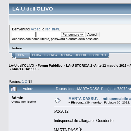
LA-U dell'OLIVO
Benvenuto!
Accedi
o
registrati
.
Accesso con nome utente, password e durata della sessione
Notizie
:
HOME
GUIDA
RICERCA
AGENDA
ACCEDI
REGISTRATI
LA-U dell'OLIVO
>
Forum Pubblico
>
LA-U STORICA 2 -Ante 12 maggio 2023 
>
MARTA DASSU'. -
Pagine:
1
2
[
3
]
Autore
Discussione: MARTA DASSU'. - (Letto 73072 vo
Admin
MARTA DASSU'. - Indispensabile al
Utente non iscritto
«
Risposta #30 inserito::
Febbraio 06, 2012,
6/2/2012
Indispensabile allargare l'Occidente
MARTA DASSÙ*