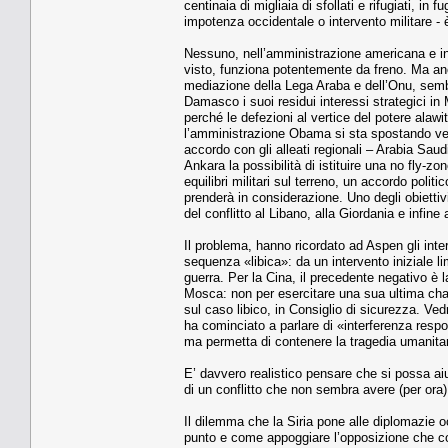
centinaia di migliaia di sfollati e rifugiati, i
impotenza occidentale o intervento militare -
Nessuno, nell’amministrazione americana e in q
visto, funziona potentemente da freno. Ma anch
mediazione della Lega Araba e dell’Onu, semb
Damasco i suoi residui interessi strategici i
perché le defezioni al vertice del potere ala
l’amministrazione Obama si sta spostando vers
accordo con gli alleati regionali – Arabia Saud
Ankara la possibilità di istituire una no fly-zon
equilibri militari sul terreno, un accordo pol
prenderà in considerazione. Uno degli obiettivi
del conflitto al Libano, alla Giordania e infine a
Il problema, hanno ricordato ad Aspen gli inter
sequenza «libica»: da un intervento iniziale 
guerra. Per la Cina, il precedente negativo è l
Mosca: non per esercitare una sua ultima cha
sul caso libico, in Consiglio di sicurezza. Ved
ha cominciato a parlare di «interferenza respons
ma permetta di contenere la tragedia umanitar
E’ davvero realistico pensare che si possa aiu
di un conflitto che non sembra avere (per ora
Il dilemma che la Siria pone alle diplomazie oc
punto e come appoggiare l’opposizione che co