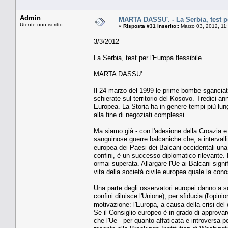
Admin
MARTA DASSU'. - La Serbia, test pe
Utente non iscritto
«
Risposta #31 inserito::
Marzo 03, 2012, 11
3/3/2012
La Serbia, test per l'Europa flessibile
MARTA DASSU'
Il 24 marzo del 1999 le prime bombe sganciate
schierate sul territorio del Kosovo. Tredici a
Europea. La Storia ha in genere tempi più lung
alla fine di negoziati complessi.
Ma siamo già - con l'adesione della Croazia e l
sanguinose guerre balcaniche che, a intervalli r
europea dei Paesi dei Balcani occidentali una c
confini, è un successo diplomatico rilevante
ormai superata. Allargare l'Ue ai Balcani signifi
vita della società civile europea quale la con
Una parte degli osservatori europei danno a sc
confini diluisce l'Unione), per sfiducia (l'op
motivazione: l'Europa, a causa della crisi del
Se il Consiglio europeo è in grado di approvar
che l'Ue - per quanto affaticata e introversa 