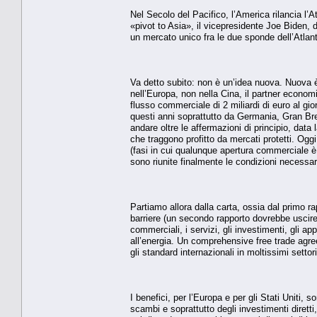
Nel Secolo del Pacifico, l’America rilancia l’
«pivot to Asia», il vicepresidente Joe Biden, 
un mercato unico fra le due sponde dell’Atlan
Va detto subito: non è un’idea nuova. Nuova 
nell’Europa, non nella Cina, il partner econom
flusso commerciale di 2 miliardi di euro al gi
questi anni soprattutto da Germania, Gran Bret
andare oltre le affermazioni di principio, data
che traggono profitto da mercati protetti. Ogg
(fasi in cui qualunque apertura commerciale è
sono riunite finalmente le condizioni necessar
Partiamo allora dalla carta, ossia dal primo r
barriere (un secondo rapporto dovrebbe uscire 
commerciali, i servizi, gli investimenti, gli ap
all’energia. Un comprehensive free trade agre
gli standard internazionali in moltissimi settor
I benefici, per l’Europa e per gli Stati Uniti,
scambi e soprattutto degli investimenti dirett