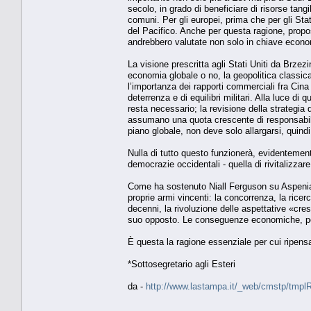
secolo, in grado di beneficiare di risorse tangi
comuni. Per gli europei, prima che per gli Stat
del Pacifico. Anche per questa ragione, propo
andrebbero valutate non solo in chiave economi
La visione prescritta agli Stati Uniti da Brze
economia globale o no, la geopolitica classi
l’importanza dei rapporti commerciali fra Cin
deterrenza e di equilibri militari. Alla luce di
resta necessario; la revisione della strategia
assumano una quota crescente di responsabilità
piano globale, non deve solo allargarsi, quind
Nulla di tutto questo funzionerà, evidentemente
democrazie occidentali - quella di rivitalizzar
Come ha sostenuto Niall Ferguson su Aspenia, 
proprie armi vincenti: la concorrenza, la ricerca
decenni, la rivoluzione delle aspettative «cre
suo opposto. Le conseguenze economiche, poli
È questa la ragione essenziale per cui ripensa
*Sottosegretario agli Esteri
da -
http://www.lastampa.it/_web/cmstp/tmplRu