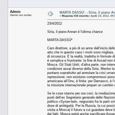
Admin
MARTA DASSU'. - Siria, il piano A
Utente non iscritto
«
Risposta #33 inserito::
Aprile 23, 2012, 05
23/4/2012
Siria, il piano Annan è l'ultima chance
MARTA DASSÙ*
Caro direttore, a più di un anno dall’inizio de
atto che in questo caso i morti sono migliaia, 
di sicurezza. E la realtà, tradotta in formule
è semplice e frustrante: la fine di Assad non 
Mosca. Gli Stati Uniti, d’altra parte, non inte
condizioni assai diverse della Siria. Mentre la 
puntano soprattutto ad arrestare la crisi uman
repressione; non esistono compromessi possib
americana all’Onu, è finita: per Damasco, è l
la missione internazionale prepari un cambio 
Se le cose stanno per ora così, la mediazione 
punti dell’ex Segretario generale delle Nazioni
politico «Syrian-led», negoziato fra le parti s
dose di ambiguità. Per la Russia, la cui posizi
visita a Mosca) il futuro a cui guardare deve 
dai fatti, Mosca potrà anche sacrificare Assa