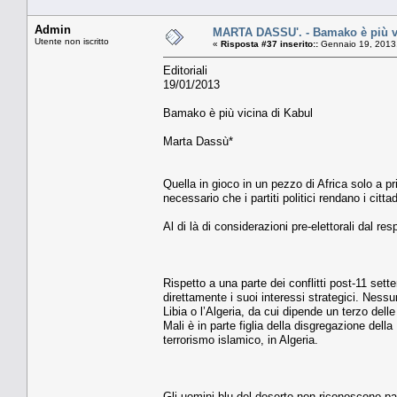
Admin
MARTA DASSU'. - Bamako è più vi
Utente non iscritto
«
Risposta #37 inserito::
Gennaio 19, 2013,
Editoriali
19/01/2013
Bamako è più vicina di Kabul
Marta Dassù*
Quella in gioco in un pezzo di Africa solo a p
necessario che i partiti politici rendano i citt
Al di là di considerazioni pre-elettorali dal res
Rispetto a una parte dei conflitti post-11 sette
direttamente i suoi interessi strategici. Nessun
Libia o l’Algeria, da cui dipende un terzo delle
Mali è in parte figlia della disgregazione della
terrorismo islamico, in Algeria.
Gli uomini blu del deserto non riconoscono pa