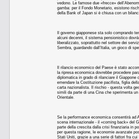
vedono. Le famose due «frecce» dell’Abenomic
gamba: per il Fondo Monetario, esistono rischi
della Bank of Japan si è chiusa con un bilanci
Il governo giapponese sta solo comprando tem
alcuni decenni, il sistema pensionistico dovr
liberalizzato, soprattutto nel settore dei serv
Sembra, guardando dall’Italia, un gioco di sp
Il rilancio economico del Paese è stato accom
la ripresa economica dovrebbe procedere paral
diplomatica in grado di rilanciare il Giappone
emendare la Costituzione pacifista, figlia del
carta nazionalista. Il rischio - questa volta g
simili da parte di una Cina che sperimenta un 
Orientale.
Se la performance economica consentirà ad Abe
scena internazionale - il «coming back» del G
parte della crescita dalla crisi finanziaria i
per questa ragione, le economie avanzate posso
Stati Uniti, grazie a una serie di fattori fra 