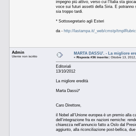
impegno più attivo, verso cui l’Italia sta gio
voce sui futuri assetti della Siria. E potranno
sia troppo tardi.
* Sottosegretario agli Esteri
da -
http://lastampa.it/_web/cmstp/tmplRubric
Admin
MARTA DASSU'. - La migliore ere
Utente non iscritto
«
Risposta #36 inserito::
Ottobre 13, 2012
Editoriali
13/10/2012
La migliore eredità
Marta Dassù*
Caro Direttore,
il Nobel all’Unione europea è un premio alla ca
dell’integrazione fra ex nazioni nemiche: ren
chiarezza nell’annuncio fatto a Oslo dal Presi
aggiunto, alla riconciliazione post-bellica, due