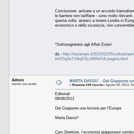
Conclusione: arrivare a un accordo transatlantic
le barriere non tariffarie - sono molto rilevant
questa volta: aiutarci a tenere Londra in Euro
economico e della sicurezza, non converrebbe n
*Sottosegretario agli Affari Esteri
da -
http://lastampa.it/2013/02/05/cultura/opin
bAXSq3uTX8ejEDyJMWvFdL/pagina.html
Admin
MARTA DASSU'. - Dal Giappone una
Utente non iscritto
«
Risposta #39 inserito::
Agosto 08, 2013, 0
Editoriali
08/08/2013
Dal Giappone una lezione per l’Europa
Marta Dassù*
Caro Direttore, l’economia giapponese sembrav