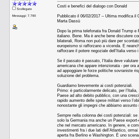
Costi e benefici del dialogo con Donald
Scollegato
Pubblicato il 06/02/2017 -- Ultima modifica il
Messaggi: 7.790
Marta Dassù
Dopo la prima telefonata fra Donald Trump e 
italiano. Bene. Ma è anche bene discutere com
bilaterali, Roma non può più dare per scontat
europeismo si rafforzano a vicenda. E neanch
rafforzare il potere negoziale dell’Italia verso
Se il passato è passato, l’Italia deve valutar
americana che appare intenzionata - per ora a 
ad appoggiare le forze politiche sovraniste ri
soluzione del problema.
Guardiamo brevemente ai costi potenziali.
Primo: è particolarmente delicato, per l’Italia,
Paese ad alto debito pubblico, con una crescita
rapido aumento delle spese militari verso l’obi
nonostante gli impegni che abbiamo assunto s
Sempre nella colonna dei costi potenziali: s
solo la Germania ma anche un Paese export-dri
che nel mercato americano. In genere, e come h
investimenti fra i due lati dell’Atlantico, orma
aperta fra Berlino e Washington. È uno scena