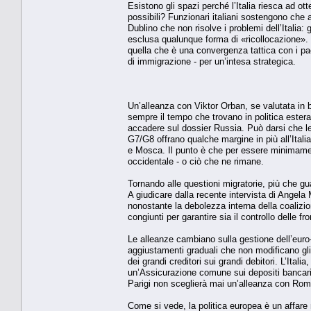
Esistono gli spazi perché l’Italia riesca ad ot
possibili? Funzionari italiani sostengono che 
Dublino che non risolve i problemi dell’Italia:
esclusa qualunque forma di «ricollocazione». 
quella che è una convergenza tattica con i pae
di immigrazione - per un’intesa strategica.
Un’alleanza con Viktor Orban, se valutata in ba
sempre il tempo che trovano in politica estera
accadere sul dossier Russia. Può darsi che le
G7/G8 offrano qualche margine in più all’Itali
e Mosca. Il punto è che per essere minimamente 
occidentale - o ciò che ne rimane.
Tornando alle questioni migratorie, più che g
A giudicare dalla recente intervista di Angel
nonostante la debolezza interna della coalizio
congiunti per garantire sia il controllo delle fro
Le alleanze cambiano sulla gestione dell’euro-
aggiustamenti graduali che non modificano gli 
dei grandi creditori sui grandi debitori. L’Ital
un’Assicurazione comune sui depositi bancari
Parigi non sceglierà mai un’alleanza con Roma
Come si vede, la politica europea è un affar