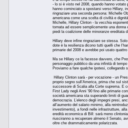
- lo si è visto nel 2008, quando hanno votato
hanno cominciato a spostarsi verso Hillary, i
ringraziare una seconda persona: Michelle Oba
americana come una scelta di civiltà e dignità
Michelle, Hillary Clinton - la vecchia esponen
tornata ad essere semplicemente una donna d
piedi la coalizione delle minoranze ereditata d
Hillary deve infine ringraziare se stessa. So
dote è la resilienza dicono tutti quelli che l’h
primarie del 2008 e avrebbe poi usato quattro
Ma se Hillary ce la facesse davvero, che Pre
personaggio pubblico da una infinità di tempo 
Proviamo a fare qualche ipotesi, collegando s
Hillary Clinton sarà - per vocazione - un Pre
proprio segno sull’America, prima che sul sis
successore di Scalia alla Corte suprema. E cont
First Lady negli Anni ’90 fino alle primarie co
società americana sta superando limiti di gua
democrazia. L’elenco degli impegni presi, anche
all’aumento del salario minimo, alla reintrodu
investimento), a fondi nelle infrastrutture, all
eredità economica di Bill: sarà meno clintonia
riusciranno a recuperare almeno il Senato, av
oltre che drammaticamente polarizzata.