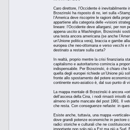
Caro direttore, l’Occidente è inevitabilmente i
Brzezinski ha risposto di no, ieri sulla «Stam
l’America deve riscoprire le ragioni della pro
appartiene alla categoria delle «visioni strat
lineare: l’Occidente deve allargarsi, per non p
appena uscito a Washington, Brzezinski sosti
una testa ancora americana (se anche l’Americ
un’Unione politica vera), braccia e gambe al
europea che neo-ottomana e verso vecchi e nuo
destinato a restare sulla carta?
In realtà, proprio mentre la crisi finanziaria
capitalismo e autoritarismo comincia a propor
indispensabile. Per Brzezinski, è chiaro che la
quella degli europei richiede un’Unione più sol
fronte allo spostamento del potere economico,
continente euro-asiatico è, dal suo punto di vis
La mappa mentale di Brzezinski è ancora «oriz
dell’ascesa della Cina, i nodi rimasti irrisolt
almeno in parte mancate del post 1991. Il vet
che resta. Con conseguenze nefaste: in quest
Esiste anche, tuttavia, una mappa «verticale» d
dove grandi potenze economiche in pectore co
radici storiche e culturali che ne costituiscon
importante non solo più a Est ma più a Sud. 