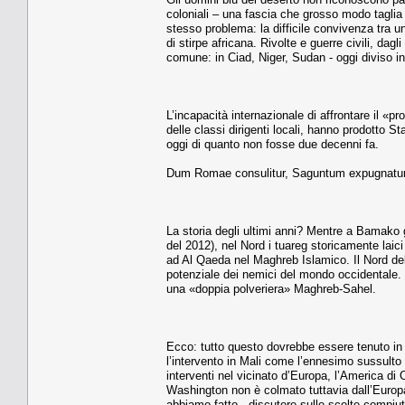
coloniali – una fascia che grosso modo taglia l
stesso problema: la difficile convivenza tra u
di stirpe africana. Rivolte e guerre civili, d
comune: in Ciad, Niger, Sudan - oggi diviso in
L’incapacità internazionale di affrontare il 
delle classi dirigenti locali, hanno prodotto Sta
oggi di quanto non fosse due decenni fa.
Dum Romae consulitur, Saguntum expugnatu
La storia degli ultimi anni? Mentre a Bamako g
del 2012), nel Nord i tuareg storicamente laici 
ad Al Qaeda nel Maghreb Islamico. Il Nord del M
potenziale dei nemici del mondo occidentale.
una «doppia polveriera» Maghreb-Sahel.
Ecco: tutto questo dovrebbe essere tenuto in c
l’intervento in Mali come l’ennesimo sussulto 
interventi nel vicinato d’Europa, l’America d
Washington non è colmato tuttavia dall’Europa o
abbiamo fatto - discutere sulle scelte compiute