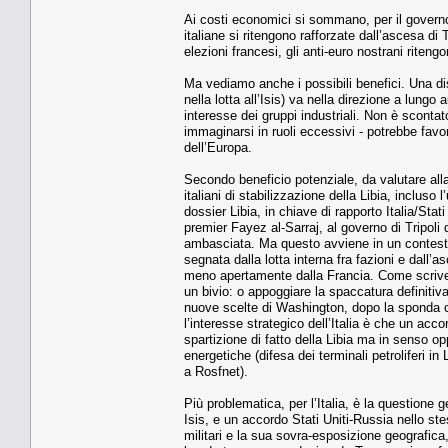
Ai costi economici si sommano, per il governo a
italiane si ritengono rafforzate dall’ascesa di 
elezioni francesi, gli anti-euro nostrani riten
Ma vediamo anche i possibili benefici. Una di
nella lotta all’Isis) va nella direzione a lung
interesse dei gruppi industriali. Non è scontato
immaginarsi in ruoli eccessivi - potrebbe fav
dell’Europa.
Secondo beneficio potenziale, da valutare alla
italiani di stabilizzazione della Libia, incluso 
dossier Libia, in chiave di rapporto Italia/Stat
premier Fayez al-Sarraj, al governo di Tripoli
ambasciata. Ma questo avviene in un contesto
segnata dalla lotta interna fra fazioni e dall’
meno apertamente dalla Francia. Come scriveva 
un bivio: o appoggiare la spaccatura definitiva
nuove scelte di Washington, dopo la sponda ch
l’interesse strategico dell’Italia è che un ac
spartizione di fatto della Libia ma in senso op
energetiche (difesa dei terminali petroliferi i
a Rosfnet).
Più problematica, per l’Italia, è la questione
Isis, e un accordo Stati Uniti-Russia nello ste
militari e la sua sovra-esposizione geografica