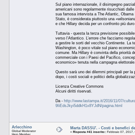
Sul piano internazionale, il disimpegno parziale
americani sono regolarmente risucchiati dalle 
sua famosa intervista a The Atlantic, Obama h
Stato, è considerata piuttosto una «wilsonian
e che Hillary decida per un confronto più dur
Tuttavia - questa la terza previsione possibile
verso l’Atlantico. L’errore che facciamo rego
a gestire le sorti del vecchio Continente. La
Washington, è poco vitale sul piano economic
comune. Ma Hillary è convinta della priorità de
commerciale con i Paesi del Pacifico, concep
economico» tenuta nella campagna elettorale
Questo sarà uno dei dilemmi principali per la 
dopo, i costi sociali e politici della globaliz
Licenza Creative Commons
Alcuni diritti riservati.
Da -
http://www.lastampa.it/2016/11/07/cultura/
9IiEdsJkyi5ddkH1x8YJdN/pagina.html
Arlecchino
Marta DASSU'. - Costi e benefici d
Global Moderator
«
Risposta #41 inserito::
Febbraio 07, 2017,
Hero Member