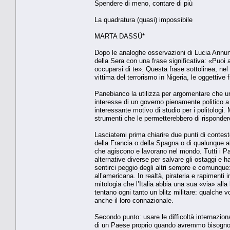
Spendere di meno, contare di più
La quadratura (quasi) impossibile
MARTA DASSÙ*
Dopo le analoghe osservazioni di Lucia Annunz
della Sera con una frase significativa: «Puoi 
occuparsi di te». Questa frase sottolinea, nel 
vittima del terrorismo in Nigeria, le oggettive fr
Panebianco la utilizza per argomentare che un
interesse di un governo pienamente politico a 
interessante motivo di studio per i politologi.
strumenti che le permetterebbero di rispondere
Lasciatemi prima chiarire due punti di contesto.
della Francia o della Spagna o di qualunque a
che agiscono e lavorano nel mondo. Tutti i Pa
alternative diverse per salvare gli ostaggi e 
sentirci peggio degli altri sempre e comunque
all’americana. In realtà, pirateria e rapiment
mitologia che l’Italia abbia una sua «via» alla
tentano ogni tanto un blitz militare: qualche 
anche il loro connazionale.
Secondo punto: usare le difficoltà internazion
di un Paese proprio quando avremmo bisogno d