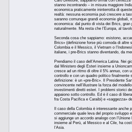
Caro Direttore, sappiamo ormai con certezza 
stanno incontrando – in misura maggiore India 
economica praticamente ininterrotta di queste
realtà: nessuna economia può crescere a tassi 
saranno comunque grandi economie globali, ma
economica: dal punto di vista dei Brics, gran pa
naturalmente. Ma resta che l’Europa, al tav
Seconda cosa che sappiamo: esistono, accanto
Brics» (definizione forse più comoda di altre 
Colombia e il Messico, il Vietnam o l’Indonesi
italiane, i pre-Brics stanno diventando, da mer
Prendiamo il caso dell’America Latina. Nei gi
dal Ministero degli Esteri insieme a Unioncam
cresce ad un ritmo di oltre il 5% annuo, con u
controllo e con un quadro politico finalmente 
definizione: è un «pre-Bric». Il Presidente Sa
convincente nell’illustrare la forza del model
investimenti diretti esteri. I problemi storic
appaiono sotto controllo. Ed è il caso di libera
fra Costa Pacifica e Caraibi) e «saggezza» dell
Il caso della Colombia è interessante anche p
commerciale quale leva del proprio sviluppo ec
si aggiunge un accordo analogo con l’Unione 
insieme al Perù, al Messico e al Cile, ha costi
l’Asia.