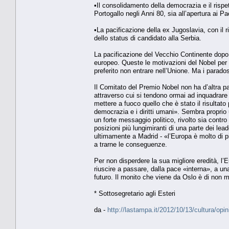
•Il consolidamento della democrazia e il rispet
Portogallo negli Anni 80, sia all’apertura ai P
•La pacificazione della ex Jugoslavia, con il 
dello status di candidato alla Serbia.
La pacificazione del Vecchio Continente dopo 
europeo. Queste le motivazioni del Nobel per 
preferito non entrare nell’Unione. Ma i parad
Il Comitato del Premio Nobel non ha d’altra par
attraverso cui si tendono ormai ad inquadrare 
mettere a fuoco quello che è stato il risultato 
democrazia e i diritti umani». Sembra proprio
un forte messaggio politico, rivolto sia contro 
posizioni più lungimiranti di una parte dei le
ultimamente a Madrid - «l’Europa è molto di pi
a trarne le conseguenze.
Per non disperdere la sua migliore eredità, l’
riuscire a passare, dalla pace «interna», a un
futuro. Il monito che viene da Oslo è di non m
* Sottosegretario agli Esteri
da -
http://lastampa.it/2012/10/13/cultura/op