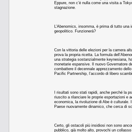
Eppure, non c’è nulla come una visita a Tokyo
stagnazione.
L’Abenomics, insomma, è prima di tutto una in
geopolitico. Funzionerà?
Con la vittoria delle elezioni per la camera al
prova la propria ricetta. La formula dell’Abe
una strategia sostanzialmente keynesiana, ha 
monetarie espansive. Il nuovo Governatore del
combattere il decennale apprezzamento dello Y
Pacific Partnership, l’accordo di libero scambio
I risultati sono stati rapidi, anche perché la
riuscito a rilanciare le proprie esportazioni 
economica, la rivoluzione di Abe è culturale.
Paese nuovamente dinamico, che cerca di scrol
Certo, gli ostacoli più insidiosi non sono ancor
pubblico, già molto alto, provochi un collasso 