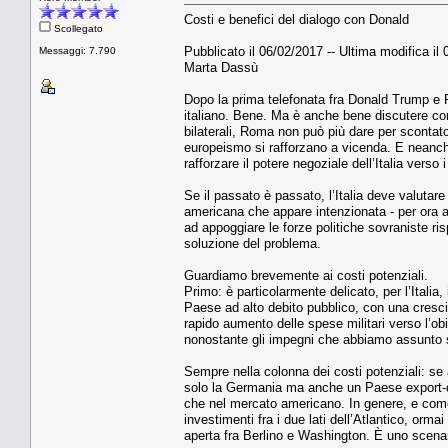
Costi e benefici del dialogo con Donald
Scollegato
Pubblicato il 06/02/2017 -- Ultima modifica il
Messaggi: 7.790
Marta Dassù
Dopo la prima telefonata fra Donald Trump e 
italiano. Bene. Ma è anche bene discutere com
bilaterali, Roma non può più dare per scontat
europeismo si rafforzano a vicenda. E neanch
rafforzare il potere negoziale dell’Italia verso
Se il passato è passato, l’Italia deve valutar
americana che appare intenzionata - per ora a 
ad appoggiare le forze politiche sovraniste ri
soluzione del problema.
Guardiamo brevemente ai costi potenziali.
Primo: è particolarmente delicato, per l’Italia,
Paese ad alto debito pubblico, con una crescita
rapido aumento delle spese militari verso l’obi
nonostante gli impegni che abbiamo assunto s
Sempre nella colonna dei costi potenziali: s
solo la Germania ma anche un Paese export-dri
che nel mercato americano. In genere, e come h
investimenti fra i due lati dell’Atlantico, orma
aperta fra Berlino e Washington. È uno scena