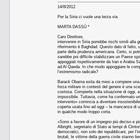
14/8/2012
Per la Siria ci vuole una terza via
MARTA DASSÙ *
Caro Direttore,
intervenire in Siria porrebbe rischi simili alla
riferimento è Baghdad. Questo dato di fatto, 
parte della prudenza americana. Certo, si po
sarebbe poi difficile stabilizzare un Paese spac
appoggiati rispettivamente da Iran e Arabia Sa
ad Al Qaeda. In che modo appoggiare le comp
l’estremismo radicale?
Barack Obama esita da mesi a compiere una sc
forza militare in contesti del genere è una sc
costosa. Compierla nella situazione di oggi, 
impossibile. Tuttavia, come ha confermato un 
intervento» comincia a diventare insostenibile 
coperta usata fino ad oggi – la mancanza di u
in qualche modo troppo corta.
«Sono a favore di un impegno più deciso e pi
Albright, segretario di Stato ai tempi di Clinto
democratici, non solo dei repubblicani, per l
brutali, le vittime della guerra civile stanno 