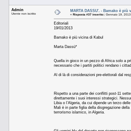
Admin
MARTA DASSU'. - Bamako è più vi
Utente non iscritto
«
Risposta #37 inserito::
Gennaio 19, 2013,
Editoriali
19/01/2013
Bamako è più vicina di Kabul
Marta Dassù*
Quella in gioco in un pezzo di Africa solo a p
necessario che i partiti politici rendano i citt
Al di là di considerazioni pre-elettorali dal res
Rispetto a una parte dei conflitti post-11 sette
direttamente i suoi interessi strategici. Nessun
Libia o l’Algeria, da cui dipende un terzo delle
Mali è in parte figlia della disgregazione della
terrorismo islamico, in Algeria.
Gli uomini blu del deserto non riconoscono pa