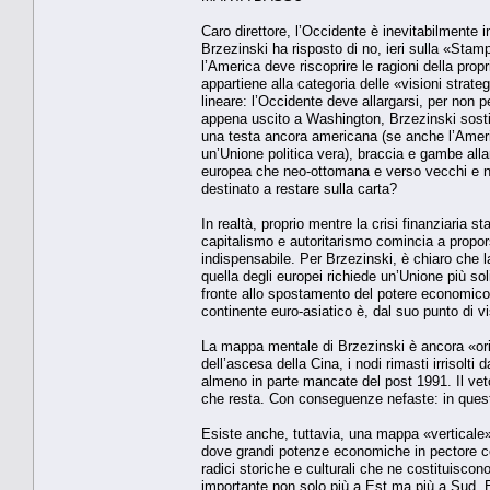
Caro direttore, l’Occidente è inevitabilmente i
Brzezinski ha risposto di no, ieri sulla «Stam
l’America deve riscoprire le ragioni della pro
appartiene alla categoria delle «visioni strat
lineare: l’Occidente deve allargarsi, per non p
appena uscito a Washington, Brzezinski sosti
una testa ancora americana (se anche l’Americ
un’Unione politica vera), braccia e gambe al
europea che neo-ottomana e verso vecchi e nuo
destinato a restare sulla carta?
In realtà, proprio mentre la crisi finanziaria
capitalismo e autoritarismo comincia a propor
indispensabile. Per Brzezinski, è chiaro che la
quella degli europei richiede un’Unione più sol
fronte allo spostamento del potere economico,
continente euro-asiatico è, dal suo punto di vis
La mappa mentale di Brzezinski è ancora «oriz
dell’ascesa della Cina, i nodi rimasti irrisolt
almeno in parte mancate del post 1991. Il vet
che resta. Con conseguenze nefaste: in quest
Esiste anche, tuttavia, una mappa «verticale» d
dove grandi potenze economiche in pectore co
radici storiche e culturali che ne costituiscon
importante non solo più a Est ma più a Sud. 