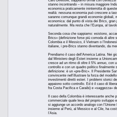
Caro Direttore, sappiamo ormai con certezza 
stanno incontrando – in misura maggiore India 
economica praticamente ininterrotta di queste
realtà: nessuna economia può crescere a tassi 
saranno comunque grandi economie globali, ma
economica: dal punto di vista dei Brics, gran pa
naturalmente. Ma resta che l’Europa, al tav
Seconda cosa che sappiamo: esistono, accanto
Brics» (definizione forse più comoda di altre 
Colombia e il Messico, il Vietnam o l’Indonesi
italiane, i pre-Brics stanno diventando, da mer
Prendiamo il caso dell’America Latina. Nei gi
dal Ministero degli Esteri insieme a Unioncam
cresce ad un ritmo di oltre il 5% annuo, con u
controllo e con un quadro politico finalmente 
definizione: è un «pre-Bric». Il Presidente Sa
convincente nell’illustrare la forza del model
investimenti diretti esteri. I problemi storic
appaiono sotto controllo. Ed è il caso di libera
fra Costa Pacifica e Caraibi) e «saggezza» dell
Il caso della Colombia è interessante anche p
commerciale quale leva del proprio sviluppo ec
si aggiunge un accordo analogo con l’Unione 
insieme al Perù, al Messico e al Cile, ha costi
l’Asia.