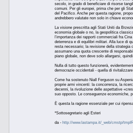
secolo, in grado di beneficiare di risorse tangi
comuni. Per gli europei, prima che per gli Stat
del Pacifico. Anche per questa ragione, propo
andrebbero valutate non solo in chiave economi
La visione prescritta agli Stati Uniti da Brze
economia globale o no, la geopolitica classi
l’importanza dei rapporti commerciali fra Cin
deterrenza e di equilibri militari. Alla luce di
resta necessario; la revisione della strategia
assumano una quota crescente di responsabilità
piano globale, non deve solo allargarsi, quind
Nulla di tutto questo funzionerà, evidentemente
democrazie occidentali - quella di rivitalizzar
Come ha sostenuto Niall Ferguson su Aspenia, 
proprie armi vincenti: la concorrenza, la ricerca
decenni, la rivoluzione delle aspettative «cre
suo opposto. Le conseguenze economiche, poli
È questa la ragione essenziale per cui ripensa
*Sottosegretario agli Esteri
da -
http://www.lastampa.it/_web/cmstp/tmplRu