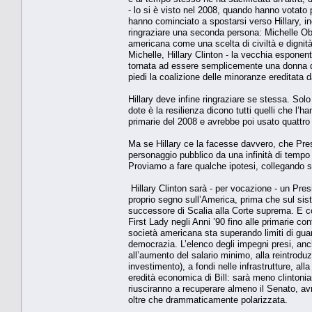
- lo si è visto nel 2008, quando hanno votato
hanno cominciato a spostarsi verso Hillary, i
ringraziare una seconda persona: Michelle Oba
americana come una scelta di civiltà e dignità
Michelle, Hillary Clinton - la vecchia esponen
tornata ad essere semplicemente una donna d
piedi la coalizione delle minoranze ereditata d
Hillary deve infine ringraziare se stessa. So
dote è la resilienza dicono tutti quelli che l’h
primarie del 2008 e avrebbe poi usato quattro
Ma se Hillary ce la facesse davvero, che Pre
personaggio pubblico da una infinità di tempo 
Proviamo a fare qualche ipotesi, collegando s
Hillary Clinton sarà - per vocazione - un Pre
proprio segno sull’America, prima che sul sis
successore di Scalia alla Corte suprema. E cont
First Lady negli Anni ’90 fino alle primarie co
società americana sta superando limiti di gua
democrazia. L’elenco degli impegni presi, anche
all’aumento del salario minimo, alla reintrodu
investimento), a fondi nelle infrastrutture, all
eredità economica di Bill: sarà meno clintonia
riusciranno a recuperare almeno il Senato, av
oltre che drammaticamente polarizzata.