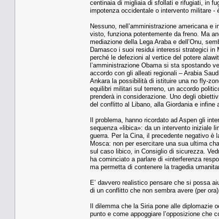
centinaia di migliaia di sfollati e rifugiati, i
impotenza occidentale o intervento militare -
Nessuno, nell’amministrazione americana e in q
visto, funziona potentemente da freno. Ma anch
mediazione della Lega Araba e dell’Onu, semb
Damasco i suoi residui interessi strategici i
perché le defezioni al vertice del potere ala
l’amministrazione Obama si sta spostando vers
accordo con gli alleati regionali – Arabia Saud
Ankara la possibilità di istituire una no fly-zon
equilibri militari sul terreno, un accordo pol
prenderà in considerazione. Uno degli obiettivi
del conflitto al Libano, alla Giordania e infine a
Il problema, hanno ricordato ad Aspen gli inter
sequenza «libica»: da un intervento iniziale 
guerra. Per la Cina, il precedente negativo è l
Mosca: non per esercitare una sua ultima cha
sul caso libico, in Consiglio di sicurezza. Ved
ha cominciato a parlare di «interferenza respons
ma permetta di contenere la tragedia umanitar
E’ davvero realistico pensare che si possa aiu
di un conflitto che non sembra avere (per ora
Il dilemma che la Siria pone alle diplomazie oc
punto e come appoggiare l’opposizione che co