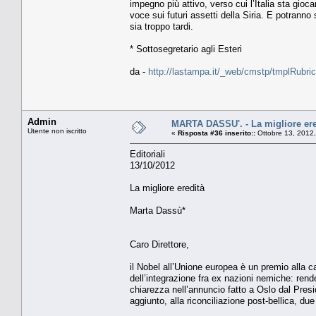
impegno più attivo, verso cui l’Italia sta gio
voce sui futuri assetti della Siria. E potranno
sia troppo tardi.
* Sottosegretario agli Esteri
da -
http://lastampa.it/_web/cmstp/tmplRubric
Admin
MARTA DASSU'. - La migliore ere
Utente non iscritto
«
Risposta #36 inserito::
Ottobre 13, 2012
Editoriali
13/10/2012
La migliore eredità
Marta Dassù*
Caro Direttore,
il Nobel all’Unione europea è un premio alla ca
dell’integrazione fra ex nazioni nemiche: ren
chiarezza nell’annuncio fatto a Oslo dal Presi
aggiunto, alla riconciliazione post-bellica, due