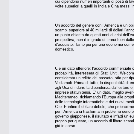
cui dipendono numeri importanti di posti di lavo
volte superiori a quelli in India e Cina messi
Un accordo del genere con l’America è un obiet
scambi superiore ai 40 miliardi di dollari l’an
un punto chiarito da questi anni di crisi dell’
prospettiva, non è in grado di tirarci fuori d
d’acquisto. Tanto più per una economia come
domestico.
C’è un dato ulteriore: l’accordo commerciale 
probabilità, interesserà gli Stati Uniti. Welc
considerata un relitto del passato, stia per rip
Vediamoli. Prima di tutto, la disponibilità di 
agli Usa di ridurre la dipendenza dall’estero e
imprese statunitensi. E’ un dato, meglio averlo
Mediterraneo, richiamando l’Europa alle propri
delle tecnologie informatiche e dei nuovi med
Cile. E infine il dollaro debole, che probabilm
per l’America si trasforma in problema serio 
governo giapponese, il risultato è infatti un
proprio per questo, un accordo di libero scamb
già in corso.