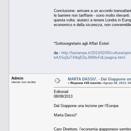
Conclusione: arrivare a un accordo transatlantic
le barriere non tariffarie - sono molto rilevant
questa volta: aiutarci a tenere Londra in Euro
economico e della sicurezza, non converrebbe n
*Sottosegretario agli Affari Esteri
da -
http://lastampa.it/2013/02/05/cultura/opin
bAXSq3uTX8ejEDyJMWvFdL/pagina.html
Admin
MARTA DASSU'. - Dal Giappone una
Utente non iscritto
«
Risposta #39 inserito::
Agosto 08, 2013, 0
Editoriali
08/08/2013
Dal Giappone una lezione per l’Europa
Marta Dassù*
Caro Direttore, l’economia giapponese sembrav