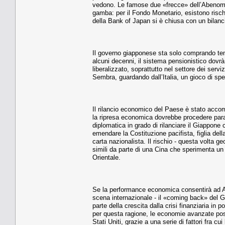
vedono. Le famose due «frecce» dell’Abenomic
gamba: per il Fondo Monetario, esistono rischi
della Bank of Japan si è chiusa con un bilanci
Il governo giapponese sta solo comprando tem
alcuni decenni, il sistema pensionistico dovr
liberalizzato, soprattutto nel settore dei serv
Sembra, guardando dall’Italia, un gioco di sp
Il rilancio economico del Paese è stato accom
la ripresa economica dovrebbe procedere paral
diplomatica in grado di rilanciare il Giappone
emendare la Costituzione pacifista, figlia del
carta nazionalista. Il rischio - questa volta g
simili da parte di una Cina che sperimenta un 
Orientale.
Se la performance economica consentirà ad Abe
scena internazionale - il «coming back» del G
parte della crescita dalla crisi finanziaria i
per questa ragione, le economie avanzate posso
Stati Uniti, grazie a una serie di fattori fra 