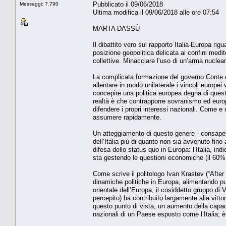
Pubblicato il 09/06/2018
Messaggi: 7.790
Ultima modifica il 09/06/2018 alle ore 07:54
MARTA DASSÙ
Il dibattito vero sul rapporto Italia-Europa r
posizione geopolitica delicata ai confini medite
collettive. Minacciare l’uso di un’arma nuclear
La complicata formazione del governo Conte è s
allentare in modo unilaterale i vincoli europei
concepire una politica europea degna di que
realtà è che contrapporre sovranismo ed europe
difendere i propri interessi nazionali. Come e
assumere rapidamente.
Un atteggiamento di questo genere - consapevole
dell’Italia più di quanto non sia avvenuto fino 
difesa dello status quo in Europa: l’Italia, in
sta gestendo le questioni economiche (il 60% c
Come scrive il politologo Ivan Krastev (“Afte
dinamiche politiche in Europa, alimentando pul
orientale dell’Europa, il cosiddetto gruppo di 
percepito) ha contribuito largamente alla vitto
questo punto di vista, un aumento della capaci
nazionali di un Paese esposto come l’Italia; è