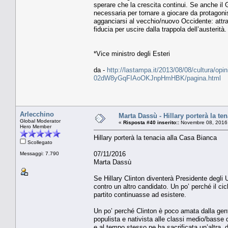
sperare che la crescita continui. Se anche il
necessaria per tornare a giocare da protagonis
agganciarsi al vecchio/nuovo Occidente: attra
fiducia per uscire dalla trappola dell’austerità.
*Vice ministro degli Esteri
da -
http://lastampa.it/2013/08/08/cultura/opin
02dW8yGqFIAoOKJnpHmHBK/pagina.html
Arlecchino
Marta Dassù - Hillary porterà la te
Global Moderator
«
Risposta #40 inserito::
Novembre 08, 2016,
Hero Member
Hillary porterà la tenacia alla Casa Bianca
Scollegato
07/11/2016
Messaggi: 7.790
Marta Dassù
Se Hillary Clinton diventerà Presidente degli
contro un altro candidato. Un po’ perché il cic
partito continuasse ad esistere.
Un po’ perché Clinton è poco amata dalla gent
populista e nativista alle classi medio/basse de
e al tempo stesso ne ha sacrificata un’altra, 