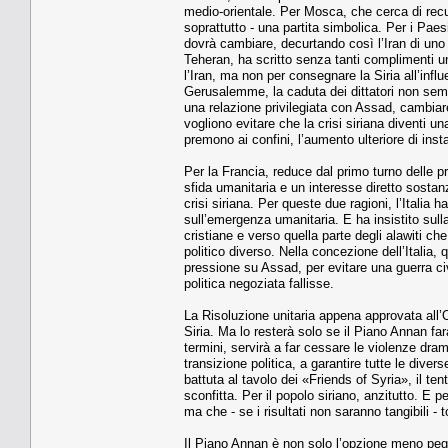
medio-orientale. Per Mosca, che cerca di recup
soprattutto - una partita simbolica. Per i Paes
dovrà cambiare, decurtando così l’Iran di uno 
Teheran, ha scritto senza tanti complimenti un
l’Iran, ma non per consegnare la Siria all’inf
Gerusalemme, la caduta dei dittatori non se
una relazione privilegiata con Assad, cambiare
vogliono evitare che la crisi siriana diventi un
premono ai confini, l’aumento ulteriore di insta
Per la Francia, reduce dal primo turno delle pre
sfida umanitaria e un interesse diretto sostan
crisi siriana. Per queste due ragioni, l’Italia 
sull’emergenza umanitaria. E ha insistito sull
cristiane e verso quella parte degli alawiti ch
politico diverso. Nella concezione dell’Italia
pressione su Assad, per evitare una guerra civ
politica negoziata fallisse.
La Risoluzione unitaria appena approvata all’
Siria. Ma lo resterà solo se il Piano Annan farà
termini, servirà a far cessare le violenze dram
transizione politica, a garantire tutte le diver
battuta al tavolo dei «Friends of Syria», il te
sconfitta. Per il popolo siriano, anzitutto. E
ma che - se i risultati non saranno tangibili - t
Il Piano Annan è non solo l’opzione meno pegg