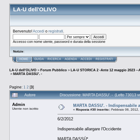
LA-U dell'OLIVO
Benvenuto!
Accedi
o
registrati
.
Accesso con nome utente, password e durata della sessione
Notizie
:
HOME
GUIDA
RICERCA
AGENDA
ACCEDI
REGISTRATI
LA-U dell'OLIVO
>
Forum Pubblico
>
LA-U STORICA 2 -Ante 12 maggio 2023 
>
MARTA DASSU'. -
Pagine:
1
2
[
3
]
Autore
Discussione: MARTA DASSU'. - (Letto 73013 vo
Admin
MARTA DASSU'. - Indispensabile al
Utente non iscritto
«
Risposta #30 inserito::
Febbraio 06, 2012,
6/2/2012
Indispensabile allargare l'Occidente
MARTA DASSÙ*