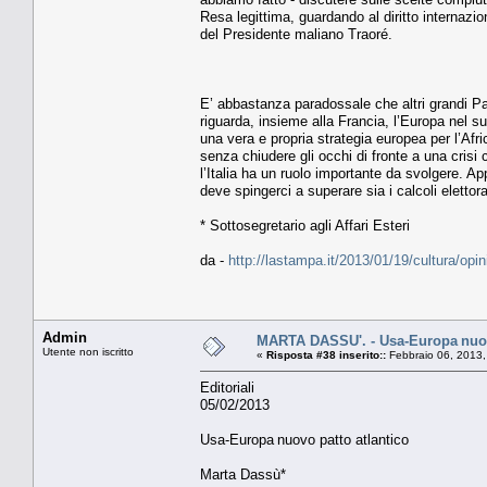
Resa legittima, guardando al diritto internazio
del Presidente maliano Traoré.
E’ abbastanza paradossale che altri grandi Pae
riguarda, insieme alla Francia, l’Europa nel su
una vera e propria strategia europea per l’Afr
senza chiudere gli occhi di fronte a una crisi c
l’Italia ha un ruolo importante da svolgere. A
deve spingerci a superare sia i calcoli elettor
* Sottosegretario agli Affari Esteri
da -
http://lastampa.it/2013/01/19/cultura/o
Admin
MARTA DASSU'. - Usa-Europa nuov
Utente non iscritto
«
Risposta #38 inserito::
Febbraio 06, 2013,
Editoriali
05/02/2013
Usa-Europa nuovo patto atlantico
Marta Dassù*