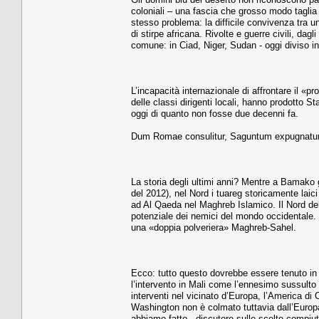
coloniali – una fascia che grosso modo taglia l
stesso problema: la difficile convivenza tra u
di stirpe africana. Rivolte e guerre civili, d
comune: in Ciad, Niger, Sudan - oggi diviso in
L’incapacità internazionale di affrontare il 
delle classi dirigenti locali, hanno prodotto Sta
oggi di quanto non fosse due decenni fa.
Dum Romae consulitur, Saguntum expugnatu
La storia degli ultimi anni? Mentre a Bamako g
del 2012), nel Nord i tuareg storicamente laici 
ad Al Qaeda nel Maghreb Islamico. Il Nord del M
potenziale dei nemici del mondo occidentale.
una «doppia polveriera» Maghreb-Sahel.
Ecco: tutto questo dovrebbe essere tenuto in c
l’intervento in Mali come l’ennesimo sussulto 
interventi nel vicinato d’Europa, l’America d
Washington non è colmato tuttavia dall’Europa o
abbiamo fatto - discutere sulle scelte compiute