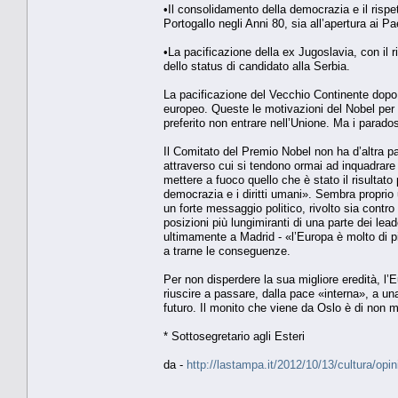
•Il consolidamento della democrazia e il rispet
Portogallo negli Anni 80, sia all’apertura ai P
•La pacificazione della ex Jugoslavia, con il 
dello status di candidato alla Serbia.
La pacificazione del Vecchio Continente dopo 
europeo. Queste le motivazioni del Nobel per 
preferito non entrare nell’Unione. Ma i parad
Il Comitato del Premio Nobel non ha d’altra par
attraverso cui si tendono ormai ad inquadrare 
mettere a fuoco quello che è stato il risultato 
democrazia e i diritti umani». Sembra proprio
un forte messaggio politico, rivolto sia contro 
posizioni più lungimiranti di una parte dei le
ultimamente a Madrid - «l’Europa è molto di pi
a trarne le conseguenze.
Per non disperdere la sua migliore eredità, l’
riuscire a passare, dalla pace «interna», a un
futuro. Il monito che viene da Oslo è di non m
* Sottosegretario agli Esteri
da -
http://lastampa.it/2012/10/13/cultura/op