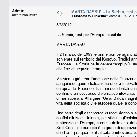
Admin
MARTA DASSU'. - La Serbia, test pe
Utente non iscritto
«
Risposta #31 inserito::
Marzo 03, 2012, 11
3/3/2012
La Serbia, test per l'Europa flessibile
MARTA DASSU'
Il 24 marzo del 1999 le prime bombe sganciate
schierate sul territorio del Kosovo. Tredici a
Europea. La Storia ha in genere tempi più lung
alla fine di negoziati complessi.
Ma siamo già - con l'adesione della Croazia e l
sanguinose guerre balcaniche che, a intervalli r
europea dei Paesi dei Balcani occidentali una c
confini, è un successo diplomatico rilevante
ormai superata. Allargare l'Ue ai Balcani signifi
vita della società civile europea quale la con
Una parte degli osservatori europei danno a sc
confini diluisce l'Unione), per sfiducia (l'op
motivazione: l'Europa, a causa della crisi del
Se il Consiglio europeo è in grado di approvar
che l'Ue - per quanto affaticata e introversa 