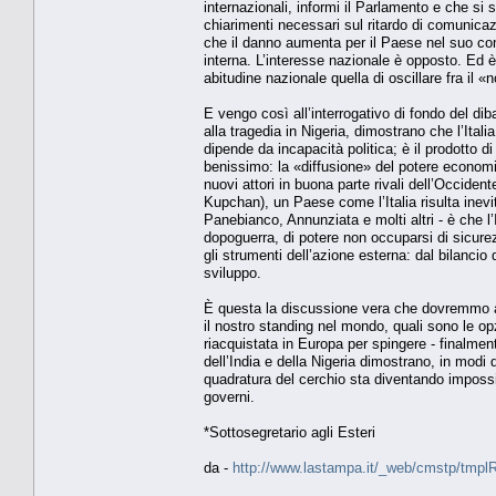
internazionali, informi il Parlamento e che si 
chiarimenti necessari sul ritardo di comunicazi
che il danno aumenta per il Paese nel suo com
interna. L’interesse nazionale è opposto. Ed 
abitudine nazionale quella di oscillare fra il «
E vengo così all’interrogativo di fondo del diba
alla tragedia in Nigeria, dimostrano che l’Ital
dipende da incapacità politica; è il prodotto di
benissimo: la «diffusione» del potere economi
nuovi attori in buona parte rivali dell’Occide
Kupchan), un Paese come l’Italia risulta inevi
Panebianco, Annunziata e molti altri - è che l’I
dopoguerra, di potere non occuparsi di sicurezz
gli strumenti dell’azione esterna: dal bilancio 
sviluppo.
È questa la discussione vera che dovremmo ap
il nostro standing nel mondo, quali sono le op
riacquistata in Europa per spingere - finalment
dell’India e della Nigeria dimostrano, in modi 
quadratura del cerchio sta diventando impossib
governi.
*Sottosegretario agli Esteri
da -
http://www.lastampa.it/_web/cmstp/tmplRu