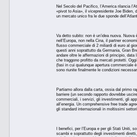
Nel Secolo del Pacifico, l’America rilancia l’
«pivot to Asia», il vicepresidente Joe Biden, 
un mercato unico fra le due sponde dell’Atlan
Va detto subito: non è un’idea nuova. Nuova 
nell’Europa, non nella Cina, il partner econom
flusso commerciale di 2 miliardi di euro al gi
questi anni soprattutto da Germania, Gran Bret
andare oltre le affermazioni di principio, data
che traggono profitto da mercati protetti. Ogg
(fasi in cui qualunque apertura commerciale è
sono riunite finalmente le condizioni necessar
Partiamo allora dalla carta, ossia dal primo r
barriere (un secondo rapporto dovrebbe uscire 
commerciali, i servizi, gli investimenti, gli ap
all’energia. Un comprehensive free trade agre
gli standard internazionali in moltissimi settor
I benefici, per l’Europa e per gli Stati Uniti,
scambi e soprattutto degli investimenti dirett