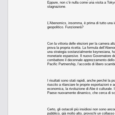
Eppure, non c’è nulla come una visita a Tokyo
stagnazione.
L’Abenomics, insomma, è prima di tutto una in
geopolitico. Funzionerà?
Con la vittoria delle elezioni per la camera al
prova la propria ricetta. La formula dell’Abe
una strategia sostanzialmente keynesiana, ha 
monetarie espansive. Il nuovo Governatore del
combattere il decennale apprezzamento dello Y
Pacific Partnership, l’accordo di libero scambio
I risultati sono stati rapidi, anche perché la
riuscito a rilanciare le proprie esportazioni 
economica, la rivoluzione di Abe è culturale.
Paese nuovamente dinamico, che cerca di scrol
Certo, gli ostacoli più insidiosi non sono ancor
pubblico, già molto alto, provochi un collasso 