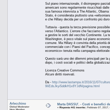
Sul piano internazionale, il disimpegno parziale
americani sono regolarmente risucchiati dalle 
sua famosa intervista a The Atlantic, Obama h
Stato, è considerata piuttosto una «wilsonian
e che Hillary decida per un confronto più dur
Tuttavia - questa la terza previsione possibile
verso l’Atlantico. L’errore che facciamo rego
a gestire le sorti del vecchio Continente. La
Washington, è poco vitale sul piano economic
comune. Ma Hillary è convinta della priorità de
commerciale con i Paesi del Pacifico, concep
economico» tenuta nella campagna elettorale
Questo sarà uno dei dilemmi principali per la 
dopo, i costi sociali e politici della globaliz
Licenza Creative Commons
Alcuni diritti riservati.
Da -
http://www.lastampa.it/2016/11/07/cultura/
9IiEdsJkyi5ddkH1x8YJdN/pagina.html
Arlecchino
Marta DASSU'. - Costi e benefici d
Global Moderator
«
Risposta #41 inserito::
Febbraio 07, 2017,
Hero Member