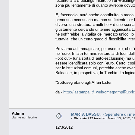
recente alla Brookings Institution di Washingto
zona più lentamente di quanto avrebbe dovuto 
E, facendolo, avrà anche contribuito in modo mo
premessa necessaria ma non sufficiente per la cr
diversi: una struttura «multi-tier» è uno scen
giustamente cercando di tenere agganciata Lo
ne soffrirebbe la vitalità del mercato unico, l
tuttavia, che un certo grado di flessibilità int
Proviamo ad immaginare, per esempio, che l'
nell'euro. In altri termini: restare al di fuor
«opt out» (una sorta di auto-esclusione) ma u
essere identificata solo con l'euro. Certo, co
per le istituzioni comuni, potrebbe anche avere
Balcani e, in prospettiva, la Turchia. La log
*Sottosegretario agli Affari Esteri
da -
http://lastampa.it/_web/cmstp/tmplRubric
Admin
MARTA DASSU'. - Spendere di men
Utente non iscritto
«
Risposta #32 inserito::
Marzo 13, 2012, 0
12/3/2012