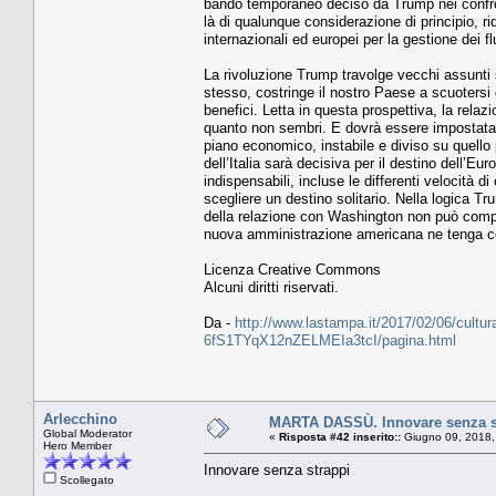
bando temporaneo deciso da Trump nei confronti
là di qualunque considerazione di principio, r
internazionali ed europei per la gestione dei f
La rivoluzione Trump travolge vecchi assunti su
stesso, costringe il nostro Paese a scuotersi d
benefici. Letta in questa prospettiva, la rel
quanto non sembri. E dovrà essere impostata 
piano economico, instabile e diviso su quello 
dell’Italia sarà decisiva per il destino dell’E
indispensabili, incluse le differenti velocità d
scegliere un destino solitario. Nella logica
della relazione con Washington non può comport
nuova amministrazione americana ne tenga co
Licenza Creative Commons
Alcuni diritti riservati.
Da -
http://www.lastampa.it/2017/02/06/cultura/
6fS1TYqX12nZELMEIa3tcI/pagina.html
Arlecchino
MARTA DASSÙ. Innovare senza s
Global Moderator
«
Risposta #42 inserito::
Giugno 09, 2018,
Hero Member
Innovare senza strappi
Scollegato