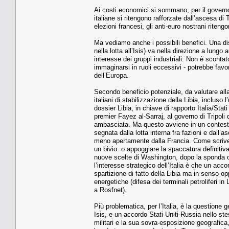
Ai costi economici si sommano, per il governo a
italiane si ritengono rafforzate dall’ascesa di 
elezioni francesi, gli anti-euro nostrani riten
Ma vediamo anche i possibili benefici. Una di
nella lotta all’Isis) va nella direzione a lung
interesse dei gruppi industriali. Non è scontato
immaginarsi in ruoli eccessivi - potrebbe fav
dell’Europa.
Secondo beneficio potenziale, da valutare alla
italiani di stabilizzazione della Libia, incluso 
dossier Libia, in chiave di rapporto Italia/Stat
premier Fayez al-Sarraj, al governo di Tripoli
ambasciata. Ma questo avviene in un contesto
segnata dalla lotta interna fra fazioni e dall’
meno apertamente dalla Francia. Come scriveva 
un bivio: o appoggiare la spaccatura definitiva
nuove scelte di Washington, dopo la sponda ch
l’interesse strategico dell’Italia è che un ac
spartizione di fatto della Libia ma in senso op
energetiche (difesa dei terminali petroliferi i
a Rosfnet).
Più problematica, per l’Italia, è la questione
Isis, e un accordo Stati Uniti-Russia nello ste
militari e la sua sovra-esposizione geografica