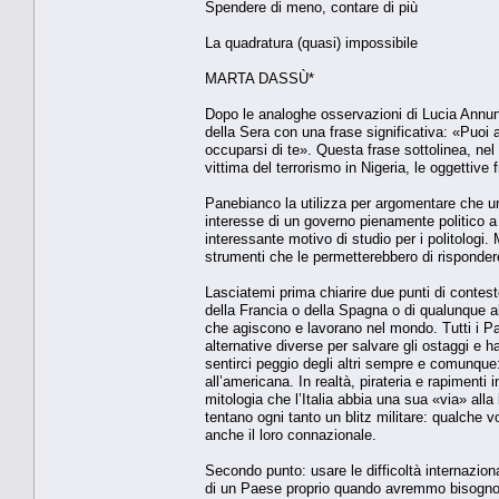
Spendere di meno, contare di più
La quadratura (quasi) impossibile
MARTA DASSÙ*
Dopo le analoghe osservazioni di Lucia Annunz
della Sera con una frase significativa: «Puoi 
occuparsi di te». Questa frase sottolinea, nel 
vittima del terrorismo in Nigeria, le oggettive fr
Panebianco la utilizza per argomentare che un
interesse di un governo pienamente politico a 
interessante motivo di studio per i politologi.
strumenti che le permetterebbero di rispondere
Lasciatemi prima chiarire due punti di contesto.
della Francia o della Spagna o di qualunque a
che agiscono e lavorano nel mondo. Tutti i Pa
alternative diverse per salvare gli ostaggi e 
sentirci peggio degli altri sempre e comunque
all’americana. In realtà, pirateria e rapiment
mitologia che l’Italia abbia una sua «via» alla
tentano ogni tanto un blitz militare: qualche 
anche il loro connazionale.
Secondo punto: usare le difficoltà internazion
di un Paese proprio quando avremmo bisogno d