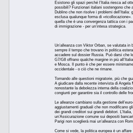
Esistono gli spazi perché l’Italia riesca ad ot
possibili? Funzionari italiani sostengono che 
Dublino che non risolve i problemi dell’Italia:
esclusa qualunque forma di «ricollocazione». 
quella che è una convergenza tattica con i pae
di immigrazione - per un’intesa strategica.
Un’alleanza con Viktor Orban, se valutata in ba
sempre il tempo che trovano in politica estera
accadere sul dossier Russia. Può darsi che le
G7/G8 offrano qualche margine in più all’Itali
e Mosca. Il punto è che per essere minimamente 
occidentale - o ciò che ne rimane.
Tornando alle questioni migratorie, più che g
A giudicare dalla recente intervista di Angel
nonostante la debolezza interna della coalizio
congiunti per garantire sia il controllo delle fro
Le alleanze cambiano sulla gestione dell’euro-
aggiustamenti graduali che non modificano gli 
dei grandi creditori sui grandi debitori. L’Ital
un’Assicurazione comune sui depositi bancari
Parigi non sceglierà mai un’alleanza con Roma
Come si vede, la politica europea è un affar