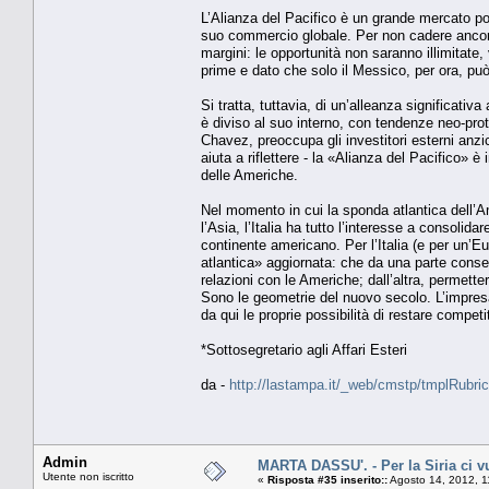
L’Alianza del Pacifico è un grande mercato pot
suo commercio globale. Per non cadere ancora 
margini: le opportunità non saranno illimitate,
prime e dato che solo il Messico, per ora, può
Si tratta, tuttavia, di un’alleanza significati
è diviso al suo interno, con tendenze neo-pro
Chavez, preoccupa gli investitori esterni anzi
aiuta a riflettere - la «Alianza del Pacifico»
delle Americhe.
Nel momento in cui la sponda atlantica dell’Am
l’Asia, l’Italia ha tutto l’interesse a consoli
continente americano. Per l’Italia (e per un’Eu
atlantica» aggiornata: che da una parte consen
relazioni con le Americhe; dall’altra, permette
Sono le geometrie del nuovo secolo. L’impresa
da qui le proprie possibilità di restare competi
*Sottosegretario agli Affari Esteri
da -
http://lastampa.it/_web/cmstp/tmplRubric
Admin
MARTA DASSU'. - Per la Siria ci vu
Utente non iscritto
«
Risposta #35 inserito::
Agosto 14, 2012, 1