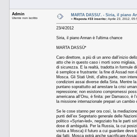
Admin
MARTA DASSU'. - Siria, il piano A
Utente non iscritto
«
Risposta #33 inserito::
Aprile 23, 2012, 05
23/4/2012
Siria, il piano Annan è l'ultima chance
MARTA DASSÙ*
Caro direttore, a più di un anno dall’inizio de
atto che in questo caso i morti sono migliaia, 
di sicurezza. E la realtà, tradotta in formule
è semplice e frustrante: la fine di Assad non 
Mosca. Gli Stati Uniti, d’altra parte, non inte
condizioni assai diverse della Siria. Mentre la 
puntano soprattutto ad arrestare la crisi uman
repressione; non esistono compromessi possib
americana all’Onu, è finita: per Damasco, è l
la missione internazionale prepari un cambio 
Se le cose stanno per ora così, la mediazione 
punti dell’ex Segretario generale delle Nazioni
politico «Syrian-led», negoziato fra le parti s
dose di ambiguità. Per la Russia, la cui posizi
visita a Mosca) il futuro a cui guardare deve 
dai fatti, Mosca potrà anche sacrificare Assa