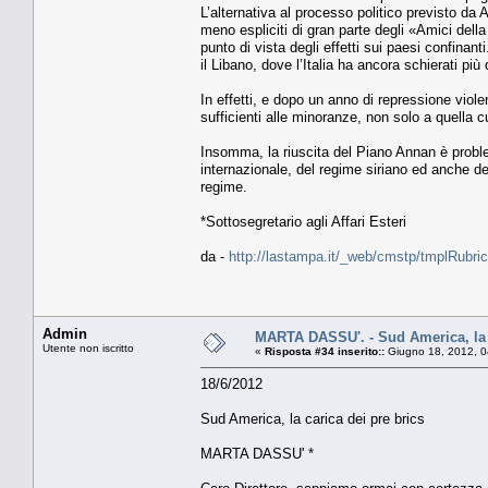
L’alternativa al processo politico previsto da
meno espliciti di gran parte degli «Amici del
punto di vista degli effetti sui paesi confinan
il Libano, dove l’Italia ha ancora schierati più d
In effetti, e dopo un anno di repressione viol
sufficienti alle minoranze, non solo a quella c
Insomma, la riuscita del Piano Annan è proble
internazionale, del regime siriano ed anche de
regime.
*Sottosegretario agli Affari Esteri
da -
http://lastampa.it/_web/cmstp/tmplRubric
Admin
MARTA DASSU'. - Sud America, la c
Utente non iscritto
«
Risposta #34 inserito::
Giugno 18, 2012, 0
18/6/2012
Sud America, la carica dei pre brics
MARTA DASSU' *