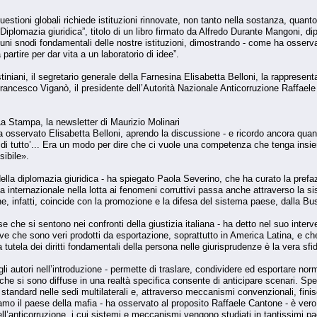
stioni globali richiede istituzioni rinnovate, non tanto nella sostanza, quanto 
Diplomazia giuridica”, titolo di un libro firmato da Alfredo Durante Mangoni, di
uni snodi fondamentali delle nostre istituzioni, dimostrando - come ha osservat
partire per dar vita a un laboratorio di idee”.
iani, il segretario generale della Farnesina Elisabetta Belloni, la rappresent
Francesco Viganò, il presidente dell’Autorità Nazionale Anticorruzione Raffaele
La Stampa, la newsletter di Maurizio Molinari
ha osservato Elisabetta Belloni, aprendo la discussione - e ricordo ancora quando
 di tutto’... Era un modo per dire che ci vuole una competenza che tenga insieme
sibile».
ella diplomazia giuridica - ha spiegato Paola Severino, che ha curato la prefazio
cena internazionale nella lotta ai fenomeni corruttivi passa anche attraverso la 
ne, infatti, coincide con la promozione e la difesa del sistema paese, dalla Bu
e che si sentono nei confronti della giustizia italiana - ha detto nel suo int
ve che sono veri prodotti da esportazione, soprattutto in America Latina, e che
 tutela dei diritti fondamentali della persona nelle giurisprudenze è la vera sfid
li autori nell’introduzione - permette di traslare, condividere ed esportare norme
 che si sono diffuse in una realtà specifica consente di anticipare scenari. Sp
 standard nelle sedi multilaterali e, attraverso meccanismi convenzionali, fin
mo il paese della mafia - ha osservato al proposito Raffaele Cantone - è vero
ell’anticorruzione, i cui sistemi e meccanismi vengono studiati in tantissimi 