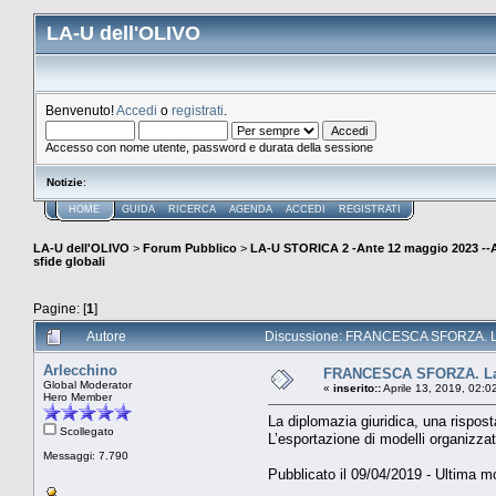
LA-U dell'OLIVO
Benvenuto!
Accedi
o
registrati
.
Accesso con nome utente, password e durata della sessione
Notizie
:
HOME
GUIDA
RICERCA
AGENDA
ACCEDI
REGISTRATI
LA-U dell'OLIVO
>
Forum Pubblico
>
LA-U STORICA 2 -Ante 12 maggio 2023 
sfide globali
Pagine: [
1
]
Autore
Discussione: FRANCESCA SFORZA. La dip
Arlecchino
FRANCESCA SFORZA. La di
Global Moderator
«
inserito::
Aprile 13, 2019, 02:0
Hero Member
La diplomazia giuridica, una risposta
Scollegato
L’esportazione di modelli organizzati
Messaggi: 7.790
Pubblicato il 09/04/2019 - Ultima mo