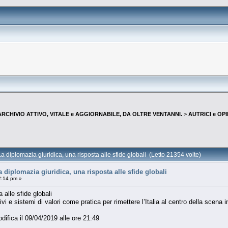
--ARCHIVIO ATTIVO, VITALE e AGGIORNABILE, DA OLTRE VENTANNI.
>
AUTRICI e OP
lomazia giuridica, una risposta alle sfide globali (Letto 21354 volte)
plomazia giuridica, una risposta alle sfide globali
2:14 pm »
 alle sfide globali
vi e sistemi di valori come pratica per rimettere l’Italia al centro della scena 
difica il 09/04/2019 alle ore 21:49