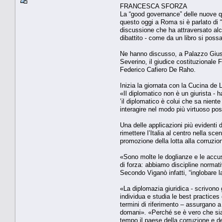
FRANCESCA SFORZA
La “good governance” delle nuove que
questo oggi a Roma si è parlato di “
discussione che ha attraversato alc
dibattito - come da un libro si possa 
Ne hanno discusso, a Palazzo Giustin
Severino, il giudice costituzionale 
Federico Cafiero De Raho.
Inizia la giornata con la Cucina de 
«Il diplomatico non è un giurista - 
’il diplomatico è colui che sa niente
interagire nel modo più virtuoso pos
Una delle applicazioni più evidenti d
rimettere l’Italia al centro nella s
promozione della lotta alla corruzio
«Sono molte le doglianze e le accus
di forza: abbiamo discipline normati
Secondo Viganò infatti, “inglobare la
«La diplomazia giuridica - scrivono g
individua e studia le best practices
termini di riferimento – assurgano a
domani». «Perché se è vero che sia
tempo il paese della corruzione e d