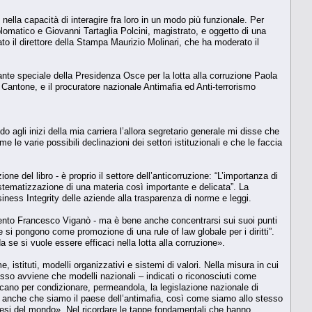
nella capacità di interagire fra loro in un modo più funzionale. Per
plomatico e Giovanni Tartaglia Polcini, magistrato, e oggetto di una
o il direttore della Stampa Maurizio Molinari, che ha moderato il
ante speciale della Presidenza Osce per la lotta alla corruzione Paola
 Cantone, e il procuratore nazionale Antimafia ed Anti-terrorismo
 agli inizi della mia carriera l’allora segretario generale mi disse che
 le varie possibili declinazioni dei settori istituzionali e che le faccia
ne del libro - è proprio il settore dell’anticorruzione: “L’importanza di
sistematizzazione di una materia così importante e delicata”. La
siness Integrity delle aziende alla trasparenza di norme e leggi.
ervento Francesco Viganò - ma è bene anche concentrarsi sui suoi punti
 si pongono come promozione di una rule of law globale per i diritti”.
a se si vuole essere efficaci nella lotta alla corruzione».
, istituti, modelli organizzativi e sistemi di valori. Nella misura in cui
esso avviene che modelli nazionali – indicati o riconosciuti come
iscano per condizionare, permeandola, la legislazione nazionale di
 anche che siamo il paese dell’antimafia, così come siamo allo stesso
paesi del mondo». Nel ricordare le tappe fondamentali che hanno